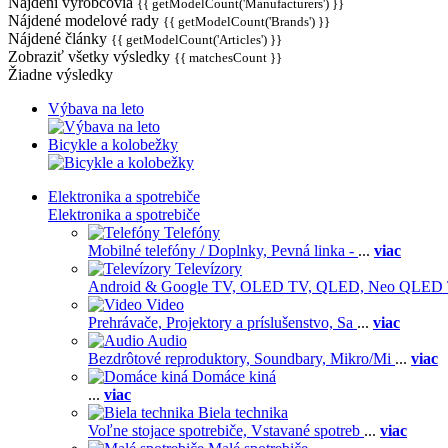
Nájdení výrobcovia
{{ getModelCount('Manufacturers') }}
Nájdené modelové rady
{{ getModelCount('Brands') }}
Nájdené články
{{ getModelCount('Articles') }}
Zobraziť všetky výsledky
{{ matchesCount }}
Žiadne výsledky
Výbava na leto
Bicykle a kolobežky
Elektronika a spotrebiče
Elektronika a spotrebiče
Telefóny
Mobilné telefóny / Doplnky,
Pevná linka -
...
viac
Televízory
Android & Google TV,
OLED TV,
QLED, Neo QLED
Video
Prehrávače,
Projektory a príslušenstvo,
Sa
...
viac
Audio
Bezdrôtové reproduktory,
Soundbary,
Mikro/Mi
...
viac
Domáce kiná
...
viac
Biela technika
Voľne stojace spotrebiče,
Vstavané spotreb
...
viac