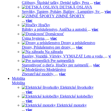
Glóbusy,
Školské tašky,
Detské tašky,
Pera
...
viac
DETSKÁ OSLAVA
Servítky,
Taniere,
Poháre,
Balóny ,
Lampióny,
Sv
...
via
ZIMNÉ ŠPORTY
...
viac
Hračky
Bábiky a príslušenstvo,
Autíčka a autodrá
...
viac
Domácnosť
Ústna hygiena,
...
viac
Drony a príslušenstvo
Drony,
Príslušenstvo pre drony,
...
viac
Na záhradu
Bazény,
Vozidlá,
Vírivky,
VYMAZAT Leto a voda,
...
v
Pre najmenších
Starostlivosť o dieťa,
Hračky pre najmenší
...
viac
Modelárstvo
Zberateľské modely,
...
viac
Mobilita
Mobilita
Elektrické štvorkolky
...
viac
Elektrické kolobežky
...
viac
Elektrické motorky
...
viac