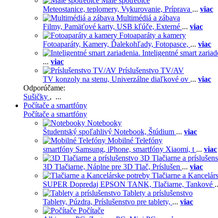
Malé spotrebiče
Meteostanice, teplomery,
Vykurovanie,
Príprava
...
viac
Multimédiá a zábava
Filmy,
Pamäťové karty,
USB kľúče,
Externé
...
viac
Fotoaparáty a kamery
Fotoaparáty,
Kamery,
Ďalekohľady,
Fotopasce,
...
viac
Inteligentné smart zariad
...
viac
Príslušenstvo TV/AV
TV konzoly na stenu,
Univerzálne diaľkové ov
...
viac
Odporúčame:
Sušičky
, ...
Počítače a smartfóny
Počítače a smartfóny
Notebooky
Študentský spoľahlivý Notebook,
Štúdium
...
viac
Mobilné Telefóny
smartfóny Samsung,
iPhone,
smartfóny Xiaomi,
t
...
viac
3D Tlačiarne a príslušen
3D Tlačiarne,
Náplne pre 3D Tlač,
Príslušen
...
viac
Tlačiarne a Kancelár
SUPER Dopredaj EPSON TANK,
Tlačiarne,
Tankové
.
Tablety a príslušenstvo
Tablety,
Púzdra,
Príslušenstvo pre tablety,
...
viac
Počítače