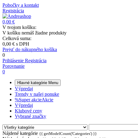
Pobočky a kontakt
Registrácia
0,00 €
V tvojom košíku:
V košíku nemáš žiadne produkty
Celková suma:
0,00 €
s DPH
Prejsť do nákupného košíka
0
Prihlásenie
Registrácia
Porovnanie
0
Hlavné kategórie
Menu
Výpredaj
Trendy v našej ponuke
%
Super akcie
Akcie
Výpredaj
Klubové ceny
Vybrané značky
Nájdené kategórie
{{ getModelCount('Categories') }}