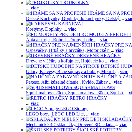
TROJKOLKY
...
viac
HRÁME SA NA PRO
Detské Kuchynky,
Doplnky do kuchynky,
Detský
...
via
KARNEVAL
Kostýmy,
Doplnky,
...
viac
RC MODELY PRE DETI
Autá a stroje ,
Roboti ,
Drony,
Lode,
...
viac
HRAČKY PRE NA
Uspavačky,
Hrkálky a hryzátka,
Motorické h
...
viac
DREVENÉ HRAČKY
Drevené vláčiky a koľajnice,
Hojdacie ko
...
viac
DETSKÉ HUD
Gitary,
Klávesy,
Bicie súpravy a bubny,
Mikrof
...
viac
NÁUČNÉ A ZÁ
Pexeso,
Albi kúzelné čítanie ,
Kvído,
Zábav
...
viac
SQUISHMALLOWS
Squishmallows 20cm,
Squishmallows 30cm,
Squish
...
v
RETRO HRAČKY
...
viac
LEGO Storage
LEGO boxy,
LEGO LED Lite,
...
viac
SKLADAČKY 
Mechanické 3D skladačky,
Drevené 3D sklada
...
viac
ŠKOLSKÉ POTREBY