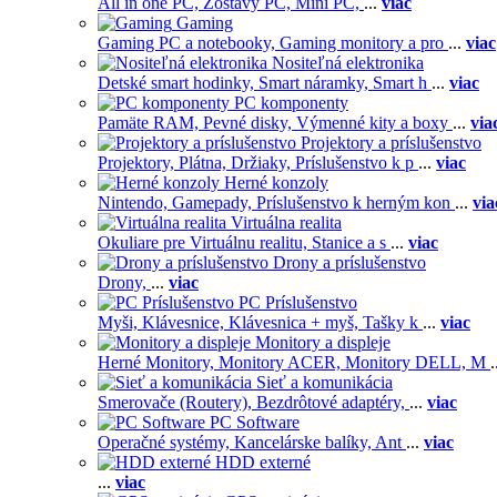
All in one PC,
Zostavy PC,
Mini PC,
...
viac
Gaming
Gaming PC a notebooky,
Gaming monitory a pro
...
viac
Nositeľná elektronika
Detské smart hodinky,
Smart náramky,
Smart h
...
viac
PC komponenty
Pamäte RAM,
Pevné disky,
Výmenné kity a boxy
...
via
Projektory a príslušenstvo
Projektory,
Plátna,
Držiaky,
Príslušenstvo k p
...
viac
Herné konzoly
Nintendo,
Gamepady,
Príslušenstvo k herným kon
...
via
Virtuálna realita
Okuliare pre Virtuálnu realitu,
Stanice a s
...
viac
Drony a príslušenstvo
Drony,
...
viac
PC Príslušenstvo
Myši,
Klávesnice,
Klávesnica + myš,
Tašky k
...
viac
Monitory a displeje
Herné Monitory,
Monitory ACER,
Monitory DELL,
M
.
Sieť a komunikácia
Smerovače (Routery),
Bezdrôtové adaptéry,
...
viac
PC Software
Operačné systémy,
Kancelárske balíky,
Ant
...
viac
HDD externé
...
viac