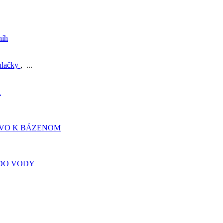
níh
ulačky
, ...
A
TVO K BÁZENOM
DO VODY