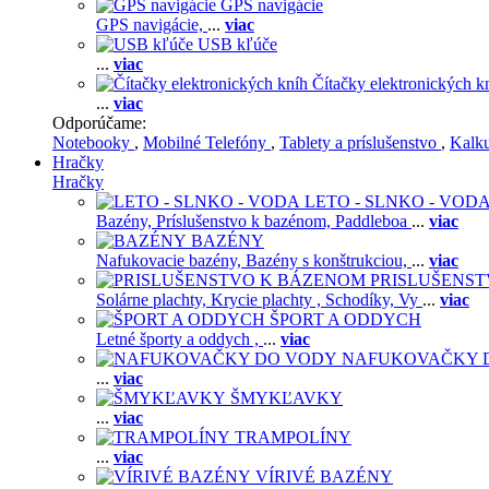
GPS navigácie
GPS navigácie,
...
viac
USB kľúče
...
viac
Čítačky elektronických k
...
viac
Odporúčame:
Notebooky
,
Mobilné Telefóny
,
Tablety a príslušenstvo
,
Kalk
Hračky
Hračky
LETO - SLNKO - VOD
Bazény,
Príslušenstvo k bazénom,
Paddleboa
...
viac
BAZÉNY
Nafukovacie bazény,
Bazény s konštrukciou,
...
viac
PRISLUŠENS
Solárne plachty,
Krycie plachty ,
Schodíky,
Vy
...
viac
ŠPORT A ODDYCH
Letné športy a oddych ,
...
viac
NAFUKOVAČKY 
...
viac
ŠMYKĽAVKY
...
viac
TRAMPOLÍNY
...
viac
VÍRIVÉ BAZÉNY