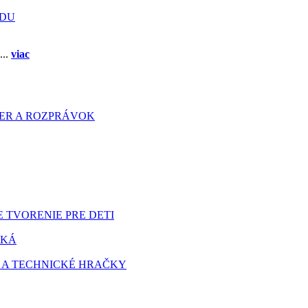
ADU
...
viac
HIER A ROZPRÁVOK
 TVORENIE PRE DETI
TKÁ
 A TECHNICKÉ HRAČKY