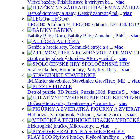
Vírivé bazény,
Príslušenstvo k vírivým ba
...
viac
HRAČKY NA ZÁHR
Detské domčeky a stany,
Detský záhradný ná
...
viac
LEGO®
LEGO® Pokémon™,
LEGO® Editions,
LEGO® DUP
BÁBIKY
Bábiky Baby Born,
Bábiky Baby Annabell,
Bábi
...
viac
AUTÍČKA
Garáže a hracie sety,
Technické stroje a a
...
viac
Z FILMOV, 
Gabby a jej kúzelný domček,
Ako vycvičiť
...
viac
SPOLOČENSKÉ HRY
Strategické hry,
Rodinné hry,
Párty hry,
Dets
...
viac
STAVEBNICE
iM.Master stavebnice,
Stavebnice GraviTrax,
ME
...
viac
PUZZLE
Detské puzzle,
3D Puzzle,
Puzzle 300d,
Puzzle 5
...
viac
KREATÍVNE
Dočasné tetovania,
Kreatívne a výtvarné hr
...
viac
FIGÚRKY A ZVIERA
Hrdinovia,
Z rozprávok,
Schleich,
Safari zviera
...
viac
VEDECKÉ
Elektronické hračky,
Mikroskopy,
...
viac
PLYŠOVÉ HRAČKY
PLAY ECO Plyšové hračky,
Plyšové hračky s
...
viac