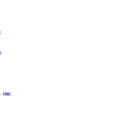
c
c
..
viac