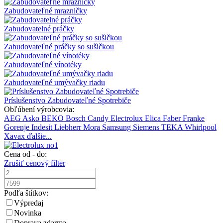
Zabudovateľné mrazničky
Zabudovatelné práčky
Zabudovateľné práčky so sušičkou
Zabudovateľné vínotéky
Zabudovateľné umývačky riadu
Príslušenstvo Zabudovateľné Spotrebiče
Obľúbení výrobcovia:
AEG
Asko
BEKO
Bosch
Candy
Electrolux
Elica
Faber
Franke
Gorenje
Indesit
Liebherr
Mora
Samsung
Siemens
TEKA
Whirlpool
Xavax
ďalšie...
Cena od - do:
Zrušiť cenový filter
Podľa štítkov:
Výpredaj
Novinka
Doprava zdarma