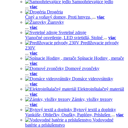
Samoohrievajúce jedlo
...
viac
Drogéria
Čistý a voňavý domov,
Proti hmyzu,
...
viac
Žiarovky
...
viac
Svetelné zdroje
Vianočné osvetlenie,
LED svietidlá,
Stolné
...
viac
Predlžovacie prívody
230V
...
viac
Spínacie Hodiny , merače
...
viac
Domové zvončeky
...
viac
Domáce videovrátniky
...
viac
Elektroinštalačný materiál
...
viac
Zámky, vložky trezory
...
viac
Bytový textil a doplnky
Vankúše,
Obliečky,
Osušky,
Paplóny,
Príslušen
...
viac
Vodovodné
batérie a príslušenstvo