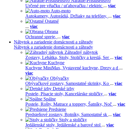
Náradie-Príslušenstvo
Určené pre vŕtačku / uťahovačku / elektric
...
viac
Auto-moto
Autokamery,
Autorádiá,
Držiaky na telefóny,
...
viac
Ostatné
...
viac
Obrana
Ochranné spreje,
...
viac
Nábytok a zariadenie domácnosti a záhrady
Nábytok a zariadenie domácnosti a záhrady
Záhradný nábytok
Zostavy,
Lehátka,
Stoly,
Stoličky a kreslá,
Ser
...
viac
Kuchyne
Kuchyne MiniMax,
Vystavené kuchyne,
Drezy a d
...
viac
Obývačky
Obývačkové zostavy,
Samostatné skrinky,
Ko
...
viac
Detské izby
Postele,
Písacie stoly,
Kancelárske stoličky
...
viac
Spálne
Postele,
Rošty,
Matrace a toppery,
Šatníky,
Noč
...
viac
Predsiene
Predsieňové zostavy,
Botníky,
Samostatné sk
...
viac
Stoly a stoličky
Jedálenské stoly,
Jedálenské a barové stol
...
viac