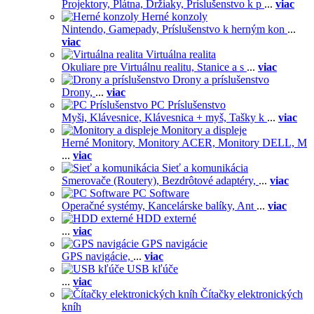
Projektory,
Plátna,
Držiaky,
Príslušenstvo k p
...
viac
Herné konzoly
Nintendo,
Gamepady,
Príslušenstvo k herným kon
...
viac
Virtuálna realita
Okuliare pre Virtuálnu realitu,
Stanice a s
...
viac
Drony a príslušenstvo
Drony,
...
viac
PC Príslušenstvo
Myši,
Klávesnice,
Klávesnica + myš,
Tašky k
...
viac
Monitory a displeje
Herné Monitory,
Monitory ACER,
Monitory DELL,
M
...
viac
Sieť a komunikácia
Smerovače (Routery),
Bezdrôtové adaptéry,
...
viac
PC Software
Operačné systémy,
Kancelárske balíky,
Ant
...
viac
HDD externé
...
viac
GPS navigácie
GPS navigácie,
...
viac
USB kľúče
...
viac
Čítačky elektronických
kníh