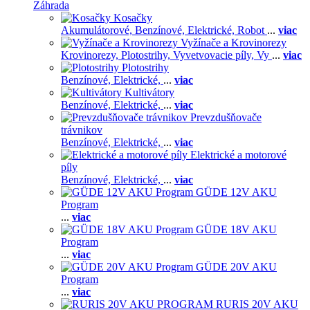
Záhrada
Kosačky
Akumulátorové,
Benzínové,
Elektrické,
Robot
...
viac
Vyžínače a Krovinorezy
Krovinorezy,
Plotostrihy,
Vyvetvovacie píly,
Vy
...
viac
Plotostrihy
Benzínové,
Elektrické,
...
viac
Kultivátory
Benzínové,
Elektrické,
...
viac
Prevzdušňovače
trávnikov
Benzínové,
Elektrické,
...
viac
Elektrické a motorové
píly
Benzínové,
Elektrické,
...
viac
GÜDE 12V AKU
Program
...
viac
GÜDE 18V AKU
Program
...
viac
GÜDE 20V AKU
Program
...
viac
RURIS 20V AKU