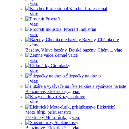
...
viac
Kärcher Professional
...
viac
Procraft
...
viac
Procraft Industrial
...
viac
Bazény, Chémia pre
bazény
Bazény,
Vírivé bazény,
Detské bazény,
Chém
...
viac
Zemné valce
...
viac
Cirkulárky
...
viac
Štiepačky na drevo
...
viac
Fukáre a vysávače na líste
Benzínové,
Elektrické,
...
viac
Kozy na drevo
...
viac
Elektrický
Moto-fúrik, príslušenstvo
Elektrický Moto-fúrik,
...
viac
Snežné frézy
Benzínové,
Elektrické,
...
viac