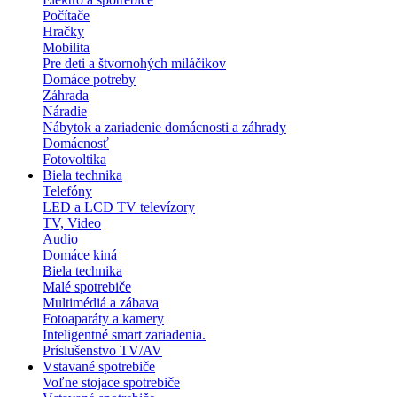
Počítače
Hračky
Mobilita
Pre deti a štvornohých miláčikov
Domáce potreby
Záhrada
Náradie
Nábytok a zariadenie domácnosti a záhrady
Domácnosť
Fotovoltika
Biela technika
Telefóny
LED a LCD TV televízory
TV, Video
Audio
Domáce kiná
Biela technika
Malé spotrebiče
Multimédiá a zábava
Fotoaparáty a kamery
Inteligentné smart zariadenia.
Príslušenstvo TV/AV
Vstavané spotrebiče
Voľne stojace spotrebiče