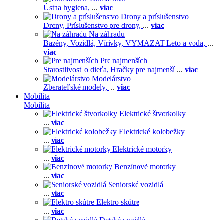
Ústna hygiena,
...
viac
Drony a príslušenstvo
Drony,
Príslušenstvo pre drony,
...
viac
Na záhradu
Bazény,
Vozidlá,
Vírivky,
VYMAZAT Leto a voda,
...
viac
Pre najmenších
Starostlivosť o dieťa,
Hračky pre najmenší
...
viac
Modelárstvo
Zberateľské modely,
...
viac
Mobilita
Mobilita
Elektrické štvorkolky
...
viac
Elektrické kolobežky
...
viac
Elektrické motorky
...
viac
Benzínové motorky
...
viac
Seniorské vozidlá
...
viac
Elektro skútre
...
viac
Detské vozidlá