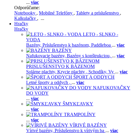
...
viac
Odporúčame:
Notebooky
,
Mobilné Telefóny
,
Tablety a príslušenstvo
,
Kalkulačky
, ...
Hračky
Hračky
LETO - SLNKO -
VODA
Bazény,
Príslušenstvo k bazénom,
Paddleboa
...
viac
BAZÉNY
Nafukovacie bazény,
Bazény s konštrukciou,
...
viac
PRISLUŠENSTVO K BÁZENOM
Solárne plachty,
Krycie plachty ,
Schodíky,
Vy
...
viac
ŠPORT A ODDYCH
Letné športy a oddych ,
...
viac
NAFUKOVAČKY
DO VODY
...
viac
ŠMYKĽAVKY
...
viac
TRAMPOLÍNY
...
viac
VÍRIVÉ BAZÉNY
Vírivé bazény,
Príslušenstvo k vírivým ba
...
viac