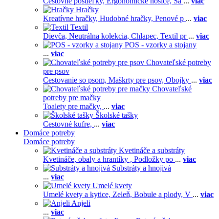
Cestovné postieľky,
Ergonomické nosiče,
Ša
...
viac
Hračky
Kreatívne hračky,
Hudobné hračky,
Penové p
...
viac
Textil
Dievča,
Neutrálna kolekcia,
Chlapec,
Textil pr
...
viac
POS - vzorky a stojany
...
viac
Chovateľské potreby
pre psov
Cestovanie so psom,
Maškrty pre psov,
Obojky
...
viac
Chovateľské
potreby pre mačky
Toalety pre mačky,
...
viac
Školské tašky
Cestovné kufre,
...
viac
Domáce potreby
Domáce potreby
Kvetináče a substráty
Kvetináče, obaly a hrantíky ,
Podložky po
...
viac
Substráty a hnojivá
...
viac
Umelé kvety
Umelé kvety a kytice,
Zeleň,
Bobule a plody,
V
...
viac
Anjeli
...
viac