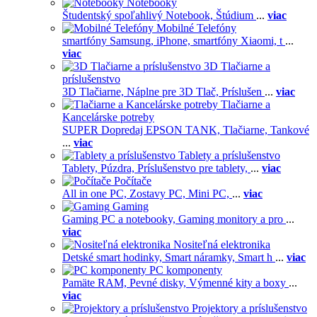
Notebooky
Študentský spoľahlivý Notebook,
Štúdium
...
viac
Mobilné Telefóny
smartfóny Samsung,
iPhone,
smartfóny Xiaomi,
t
...
viac
3D Tlačiarne a
príslušenstvo
3D Tlačiarne,
Náplne pre 3D Tlač,
Príslušen
...
viac
Tlačiarne a
Kancelárske potreby
SUPER Dopredaj EPSON TANK,
Tlačiarne,
Tankové
...
viac
Tablety a príslušenstvo
Tablety,
Púzdra,
Príslušenstvo pre tablety,
...
viac
Počítače
All in one PC,
Zostavy PC,
Mini PC,
...
viac
Gaming
Gaming PC a notebooky,
Gaming monitory a pro
...
viac
Nositeľná elektronika
Detské smart hodinky,
Smart náramky,
Smart h
...
viac
PC komponenty
Pamäte RAM,
Pevné disky,
Výmenné kity a boxy
...
viac
Projektory a príslušenstvo