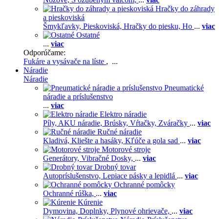
Hračky do záhrady
a pieskoviská
Šmykľavky,
Pieskoviská,
Hračky do piesku,
Ho
...
viac
Ostatné
...
viac
Odporúčame:
Fukáre a vysávače na líste
, ...
Náradie
Náradie
Pneumatické
náradie a príslušenstvo
...
viac
Elektro náradie
Píly,
AKU náradie,
Brúsky,
Vŕtačky,
Zváračky
...
viac
Ručné náradie
Kladivá,
Kliešte a hasáky,
Kľúče a gola sad
...
viac
Motorové stroje
Generátory,
Vibračné Dosky,
...
viac
Drobný tovar
Autopríslušenstvo,
Lepiace pásky a lepidlá
...
viac
Ochranné pomôcky
Ochranné rúška,
...
viac
Kúrenie
Dymovina,
Doplnky,
Plynové ohrievače,
...
viac