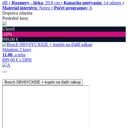
dB •
Rozmery - šírka
: 59.8 cm •
Kapacita umývania
: 14 súprav •
Materiál interiéru
: Nerez •
Počet programov
: 6
Doprava zdarma
Posledné kusy
Ušetríš
‐10%
999,00 €
Skladom 2 kusy
11.08.
u teba
899,00 €
s DPH
Bosch SBV6YCX02E + kupón na ďalší nákup