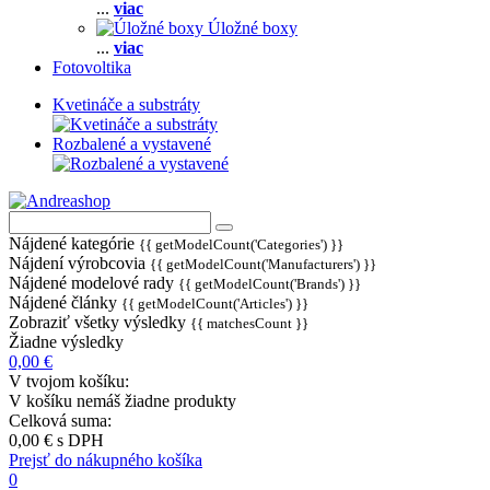
...
viac
Úložné boxy
...
viac
Fotovoltika
Kvetináče a substráty
Rozbalené a vystavené
Nájdené kategórie
{{ getModelCount('Categories') }}
Nájdení výrobcovia
{{ getModelCount('Manufacturers') }}
Nájdené modelové rady
{{ getModelCount('Brands') }}
Nájdené články
{{ getModelCount('Articles') }}
Zobraziť všetky výsledky
{{ matchesCount }}
Žiadne výsledky
0,00 €
V tvojom košíku:
V košíku nemáš žiadne produkty
Celková suma:
0,00 €
s DPH
Prejsť do nákupného košíka
0