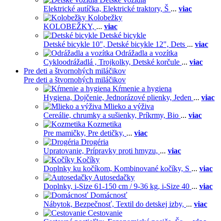
Elektrické autíčka,
Elektrické traktory,
Š
...
viac
Kolobežky
KOLOBEŽKY,
...
viac
Detské bicykle
Detské bicykle 10",
Detské bicykle 12",
Dets
...
viac
Odrážadla a vozítka
Cykloodrážadlá ,
Trojkolky,
Detské korčule
...
viac
Pre deti a štvornohých miláčikov
Pre deti a štvornohých miláčikov
Kŕmenie a hygiena
Hygiena,
Dojčenie,
Jednorázové plienky,
Jeden
...
viac
Mlieko a výživa
Cereálie, chrumky a sušienky,
Príkrmy,
Bio
...
viac
Kozmetika
Pre mamičky,
Pre detičky,
...
viac
Drogéria
Upratovanie,
Prípravky proti hmyzu,
...
viac
Kočíky
Doplnky ku kočíkom,
Kombinované kočíky,
S
...
viac
Autosedačky
Doplnky,
i-Size 61-150 cm / 9-36 kg,
i-Size 40
...
viac
Domácnosť
Nábytok,
Bezpečnosť,
Textil do detskej izby,
...
viac
Cestovanie