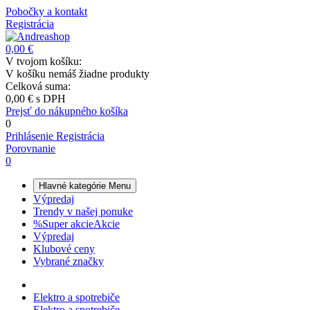
Pobočky a kontakt
Registrácia
0,00 €
V tvojom košíku:
V košíku nemáš žiadne produkty
Celková suma:
0,00 €
s DPH
Prejsť do nákupného košíka
0
Prihlásenie
Registrácia
Porovnanie
0
Hlavné kategórie
Menu
Výpredaj
Trendy v našej ponuke
%
Super akcie
Akcie
Výpredaj
Klubové ceny
Vybrané značky
Elektro a spotrebiče
Elektro a spotrebiče