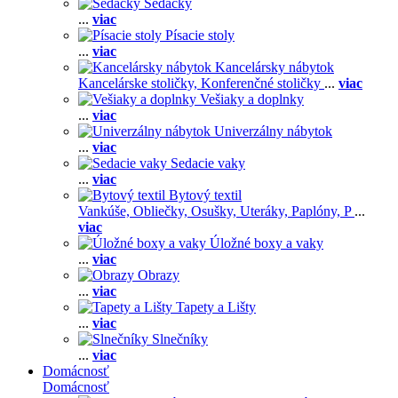
Sedačky
...
viac
Písacie stoly
...
viac
Kancelársky nábytok
Kancelárske stoličky,
Konferenčné stoličky
...
viac
Vešiaky a doplnky
...
viac
Univerzálny nábytok
...
viac
Sedacie vaky
...
viac
Bytový textil
Vankúše,
Obliečky,
Osušky,
Uteráky,
Paplóny,
P
...
viac
Úložné boxy a vaky
...
viac
Obrazy
...
viac
Tapety a Lišty
...
viac
Slnečníky
...
viac
Domácnosť
Domácnosť