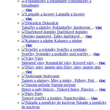
Fotorámčeky a
fotoalbumy
...
viac
Lampáše a lucerny
...
viac
Dekorácie
Tabuľky a zápichy,
Pokladničky, šperkovnic
...
viac
Darčekové doplnky
Obrúsky papierové,
Tašky darčekové,
...
viac
Kahance a náplne
...
viac
Sviečky a svietniky
Sviečky,
Svietníky a podložky pod sviečky
...
viac
Vázy
Sklenené vázy,
Keramické vázy,
Kovové vázy
...
viac
Dózy, misy, taniere sklo
...
viac
Stolovanie
Taniere a súpravy,
Misy a misky ,
Príbory,
Poh
...
viac
Varenie,pečenie
Hrnce a sady hrncov ,
Tlakové hrnce,
Panvice,
...
viac
Párty
Tortové sviečky a fontány,
Napichovátka,
...
viac
Náradie a pomôcky
do kuchyne