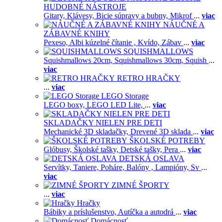
HUDOBNÉ NÁSTROJE
Gitary,
Klávesy,
Bicie súpravy a bubny,
Mikrof
...
viac
NÁUČNÉ A
ZÁBAVNÉ KNIHY
Pexeso,
Albi kúzelné čítanie ,
Kvído,
Zábav
...
viac
SQUISHMALLOWS
Squishmallows 20cm,
Squishmallows 30cm,
Squish
...
viac
RETRO HRAČKY
...
viac
LEGO Storage
LEGO boxy,
LEGO LED Lite,
...
viac
SKLADAČKY NIELEN PRE DETI
Mechanické 3D skladačky,
Drevené 3D sklada
...
viac
ŠKOLSKÉ POTREBY
Glóbusy,
Školské tašky,
Detské tašky,
Pera
...
viac
DETSKÁ OSLAVA
Servítky,
Taniere,
Poháre,
Balóny ,
Lampióny,
Sv
...
viac
ZIMNÉ ŠPORTY
...
viac
Hračky
Bábiky a príslušenstvo,
Autíčka a autodrá
...
viac
Domácnosť