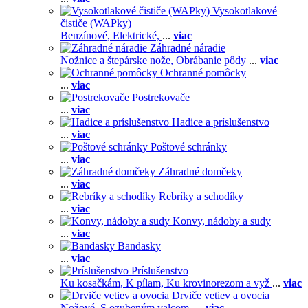
Vysokotlakové
čističe (WAPky)
Benzínové,
Elektrické,
...
viac
Záhradné náradie
Nožnice a štepárske nože,
Obrábanie pôdy
...
viac
Ochranné pomôcky
...
viac
Postrekovače
...
viac
Hadice a príslušenstvo
...
viac
Poštové schránky
...
viac
Záhradné domčeky
...
viac
Rebríky a schodíky
...
viac
Konvy, nádoby a sudy
...
viac
Bandasky
...
viac
Príslušenstvo
Ku kosačkám,
K pílam,
Ku krovinorezom a vyž
...
viac
Drviče vetiev a ovocia
Nožové,
S ozubeným valcom,
...
viac