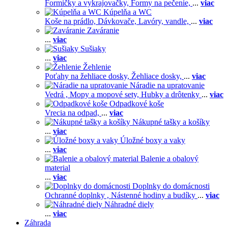
Formičky a vykrajovačky,
Formy na pečenie,
...
viac
Kúpelňa a WC
Koše na prádlo,
Dávkovače,
Lavóry, vandle,
...
viac
Zaváranie
...
viac
Sušiaky
...
viac
Žehlenie
Poťahy na žehliace dosky,
Žehliace dosky,
...
viac
Náradie na upratovanie
Vedrá ,
Mopy a mopové sety,
Hubky a drôtenky
...
viac
Odpadkové koše
Vrecia na odpad,
...
viac
Nákupné tašky a košíky
...
viac
Úložné boxy a vaky
...
viac
Balenie a obalový
material
...
viac
Doplnky do domácnosti
Ochranné doplnky ,
Nástenné hodiny a budíky
...
viac
Náhradné diely
...
viac
Záhrada