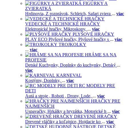
FIGÚRKY A
ZVIERATKÁ
Hrdinovia,
Z rozprávok,
Schleich,
Safari zviera
...
viac
VEDECKÉ A TECHNICKÉ HRAČKY
Elektronické hračky,
Mikroskopy,
...
viac
PLYŠOVÉ HRAČKY
PLAY ECO Plyšové hračky,
Plyšové hračky s
...
viac
TROJKOLKY
...
viac
HRÁME SA NA
PROFESIE
Detské Kuchynky,
Doplnky do kuchynky,
Detský
...
viac
KARNEVAL
Kostýmy,
Doplnky,
...
viac
RC MODELY PRE
DETI
Autá a stroje ,
Roboti ,
Drony,
Lode,
...
viac
HRAČKY PRE
NAJMENŠÍCH
Uspavačky,
Hrkálky a hryzátka,
Motorické h
...
viac
DREVENÉ HRAČKY
Drevené vláčiky a koľajnice,
Hojdacie ko
...
viac
DETSKÉ