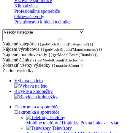
Vstavané spotrebiče
Klimatizácia
Profesionálne spotrebiče
Ohrievače vody
Príslušenstvo k bielej technike
Nájdené kategórie
{{ getModelCount('Categories') }}
Nájdení výrobcovia
{{ getModelCount('Manufacturers') }}
Nájdené modelové rady
{{ getModelCount('Brands') }}
Nájdené články
{{ getModelCount('Articles') }}
Zobraziť všetky výsledky
{{ matchesCount }}
Žiadne výsledky
Výbava na leto
Bicykle a kolobežky
Elektronika a spotrebiče
Elektronika a spotrebiče
Telefóny
Mobilné telefóny / Doplnky,
Pevná linka -
...
viac
Televízory