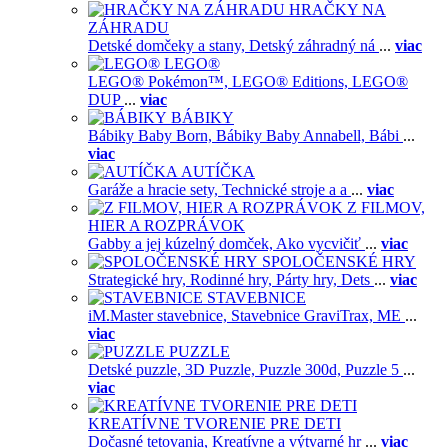
HRAČKY NA
ZÁHRADU
Detské domčeky a stany,
Detský záhradný ná
...
viac
LEGO®
LEGO® Pokémon™,
LEGO® Editions,
LEGO®
DUP
...
viac
BÁBIKY
Bábiky Baby Born,
Bábiky Baby Annabell,
Bábi
...
viac
AUTÍČKA
Garáže a hracie sety,
Technické stroje a a
...
viac
Z FILMOV,
HIER A ROZPRÁVOK
Gabby a jej kúzelný domček,
Ako vycvičiť
...
viac
SPOLOČENSKÉ HRY
Strategické hry,
Rodinné hry,
Párty hry,
Dets
...
viac
STAVEBNICE
iM.Master stavebnice,
Stavebnice GraviTrax,
ME
...
viac
PUZZLE
Detské puzzle,
3D Puzzle,
Puzzle 300d,
Puzzle 5
...
viac
KREATÍVNE TVORENIE PRE DETI
Dočasné tetovania,
Kreatívne a výtvarné hr
...
viac