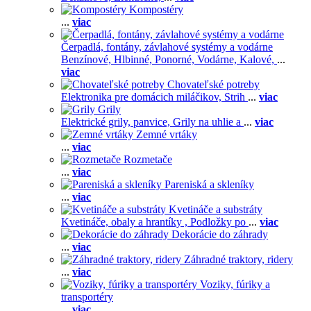
Kompostéry
...
viac
Čerpadlá, fontány, závlahové systémy a vodárne
Benzínové,
Hlbinné,
Ponorné,
Vodárne,
Kalové,
...
viac
Chovateľské potreby
Elektronika pre domácich miláčikov,
Strih
...
viac
Grily
Elektrické grily, panvice,
Grily na uhlie a
...
viac
Zemné vrtáky
...
viac
Rozmetače
...
viac
Pareniská a skleníky
...
viac
Kvetináče a substráty
Kvetináče, obaly a hrantíky ,
Podložky po
...
viac
Dekorácie do záhrady
...
viac
Záhradné traktory, ridery
...
viac
Voziky, fúriky a
transportéry
...
viac