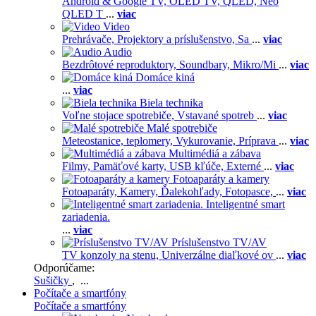
Android & Google TV,
OLED TV,
QLED, Neo
QLED T
...
viac
Video
Prehrávače,
Projektory a príslušenstvo,
Sa
...
viac
Audio
Bezdrôtové reproduktory,
Soundbary,
Mikro/Mi
...
viac
Domáce kiná
...
viac
Biela technika
Voľne stojace spotrebiče,
Vstavané spotreb
...
viac
Malé spotrebiče
Meteostanice, teplomery,
Vykurovanie,
Príprava
...
viac
Multimédiá a zábava
Filmy,
Pamäťové karty,
USB kľúče,
Externé
...
viac
Fotoaparáty a kamery
Fotoaparáty,
Kamery,
Ďalekohľady,
Fotopasce,
...
viac
Inteligentné smart
zariadenia.
...
viac
Príslušenstvo TV/AV
TV konzoly na stenu,
Univerzálne diaľkové ov
...
viac
Odporúčame:
Sušičky
, ...
Počítače a smartfóny
Počítače a smartfóny