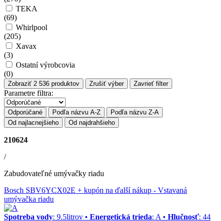
TEKA
(
69
)
Whirlpool
(
205
)
Xavax
(
3
)
Ostatní výrobcovia
(
0
)
Zobraziť
2 536
produktov
Zrušiť výber
Zavrieť filter
Parametre filtra:
Odporúčané
Podľa názvu A-Z
Podľa názvu Z-A
Od najlacnejšieho
Od najdrahšieho
210624
/
Zabudovateľné umývačky riadu
Bosch SBV6YCX02E + kupón na ďalší nákup
- Vstavaná
umývačka riadu
Spotreba vody
: 9.5litrov •
Energetická trieda
: A •
Hlučnosť
: 44