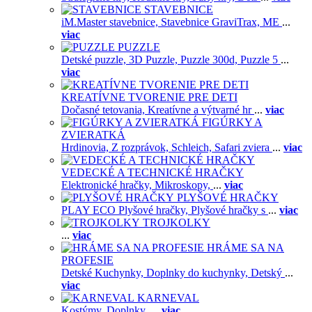
STAVEBNICE
iM.Master stavebnice,
Stavebnice GraviTrax,
ME
...
viac
PUZZLE
Detské puzzle,
3D Puzzle,
Puzzle 300d,
Puzzle 5
...
viac
KREATÍVNE TVORENIE PRE DETI
Dočasné tetovania,
Kreatívne a výtvarné hr
...
viac
FIGÚRKY A
ZVIERATKÁ
Hrdinovia,
Z rozprávok,
Schleich,
Safari zviera
...
viac
VEDECKÉ A TECHNICKÉ HRAČKY
Elektronické hračky,
Mikroskopy,
...
viac
PLYŠOVÉ HRAČKY
PLAY ECO Plyšové hračky,
Plyšové hračky s
...
viac
TROJKOLKY
...
viac
HRÁME SA NA
PROFESIE
Detské Kuchynky,
Doplnky do kuchynky,
Detský
...
viac
KARNEVAL
Kostýmy,
Doplnky,
...
viac