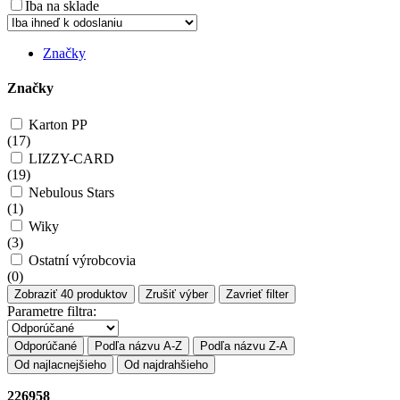
Iba na sklade
Značky
Značky
Karton PP
(
17
)
LIZZY-CARD
(
19
)
Nebulous Stars
(
1
)
Wiky
(
3
)
Ostatní výrobcovia
(
0
)
Zobraziť
40
produktov
Zrušiť výber
Zavrieť filter
Parametre filtra:
Odporúčané
Podľa názvu A-Z
Podľa názvu Z-A
Od najlacnejšieho
Od najdrahšieho
226958