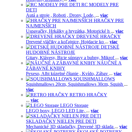
RC MODELY PRE
DETI
Autá a stroje ,
Roboti ,
Drony,
Lode,
...
viac
HRAČKY PRE
NAJMENŠÍCH
Uspavačky,
Hrkálky a hryzátka,
Motorické h
...
viac
DREVENÉ HRAČKY
Drevené vláčiky a koľajnice,
Hojdacie ko
...
viac
DETSKÉ
HUDOBNÉ NÁSTROJE
Gitary,
Klávesy,
Bicie súpravy a bubny,
Mikrof
...
viac
NÁUČNÉ A
ZÁBAVNÉ KNIHY
Pexeso,
Albi kúzelné čítanie ,
Kvído,
Zábav
...
viac
SQUISHMALLOWS
Squishmallows 20cm,
Squishmallows 30cm,
Squish
...
viac
RETRO HRAČKY
...
viac
LEGO Storage
LEGO boxy,
LEGO LED Lite,
...
viac
SKLADAČKY NIELEN PRE DETI
Mechanické 3D skladačky,
Drevené 3D sklada
...
viac
ŠKOLSKÉ POTREBY