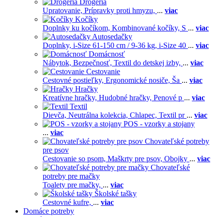
Drogéria
Upratovanie,
Prípravky proti hmyzu,
...
viac
Kočíky
Doplnky ku kočíkom,
Kombinované kočíky,
S
...
viac
Autosedačky
Doplnky,
i-Size 61-150 cm / 9-36 kg,
i-Size 40
...
viac
Domácnosť
Nábytok,
Bezpečnosť,
Textil do detskej izby,
...
viac
Cestovanie
Cestovné postieľky,
Ergonomické nosiče,
Ša
...
viac
Hračky
Kreatívne hračky,
Hudobné hračky,
Penové p
...
viac
Textil
Dievča,
Neutrálna kolekcia,
Chlapec,
Textil pr
...
viac
POS - vzorky a stojany
...
viac
Chovateľské potreby
pre psov
Cestovanie so psom,
Maškrty pre psov,
Obojky
...
viac
Chovateľské
potreby pre mačky
Toalety pre mačky,
...
viac
Školské tašky
Cestovné kufre,
...
viac
Domáce potreby