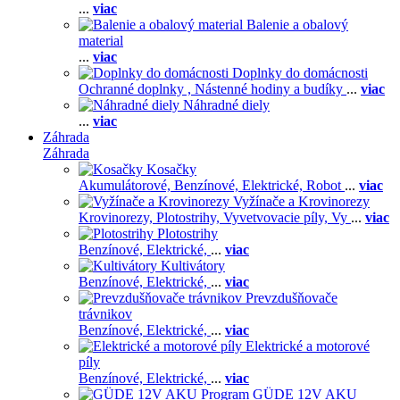
...
viac
Balenie a obalový
material
...
viac
Doplnky do domácnosti
Ochranné doplnky ,
Nástenné hodiny a budíky
...
viac
Náhradné diely
...
viac
Záhrada
Záhrada
Kosačky
Akumulátorové,
Benzínové,
Elektrické,
Robot
...
viac
Vyžínače a Krovinorezy
Krovinorezy,
Plotostrihy,
Vyvetvovacie píly,
Vy
...
viac
Plotostrihy
Benzínové,
Elektrické,
...
viac
Kultivátory
Benzínové,
Elektrické,
...
viac
Prevzdušňovače
trávnikov
Benzínové,
Elektrické,
...
viac
Elektrické a motorové
píly
Benzínové,
Elektrické,
...
viac
GÜDE 12V AKU