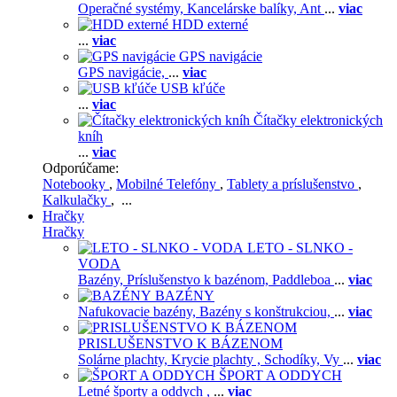
Operačné systémy,
Kancelárske balíky,
Ant
...
viac
HDD externé
...
viac
GPS navigácie
GPS navigácie,
...
viac
USB kľúče
...
viac
Čítačky elektronických
kníh
...
viac
Odporúčame:
Notebooky
,
Mobilné Telefóny
,
Tablety a príslušenstvo
,
Kalkulačky
, ...
Hračky
Hračky
LETO - SLNKO -
VODA
Bazény,
Príslušenstvo k bazénom,
Paddleboa
...
viac
BAZÉNY
Nafukovacie bazény,
Bazény s konštrukciou,
...
viac
PRISLUŠENSTVO K BÁZENOM
Solárne plachty,
Krycie plachty ,
Schodíky,
Vy
...
viac
ŠPORT A ODDYCH
Letné športy a oddych ,
...
viac