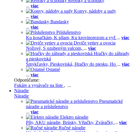
Rebríky a schodíky
...
viac
Konvy, nádoby a sudy
...
viac
Bandasky
...
viac
Príslušenstvo
Ku kosačkám,
K pílam,
Ku krovinorezom a vyž
...
viac
Drviče vetiev a ovocia
Nožové,
S ozubeným valcom,
...
viac
Hračky do záhrady
a pieskoviská
Šmykľavky,
Pieskoviská,
Hračky do piesku,
Ho
...
viac
Ostatné
...
viac
Odporúčame:
Fukáre a vysávače na líste
, ...
Náradie
Náradie
Pneumatické
náradie a príslušenstvo
...
viac
Elektro náradie
Píly,
AKU náradie,
Brúsky,
Vŕtačky,
Zváračky
...
viac
Ručné náradie