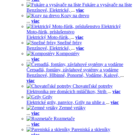
Fukáre a vysávače na líste
Benzínové,
Elektrické,
...
viac
Kozy na drevo
...
viac
Elektrický
Moto-fúrik, príslušenstvo
Elektrický Moto-fúrik,
...
viac
Snežné frézy
Benzínové,
Elektrické,
...
viac
Kompostéry
...
viac
Čerpadlá, fontány, závlahové systémy a vodárne
Benzínové,
Hlbinné,
Ponorné,
Vodárne,
Kalové,
...
viac
Chovateľské potreby
Elektronika pre domácich miláčikov,
Strih
...
viac
Grily
Elektrické grily, panvice,
Grily na uhlie a
...
viac
Zemné vrtáky
...
viac
Rozmetače
...
viac
Pareniská a skleníky
...
viac