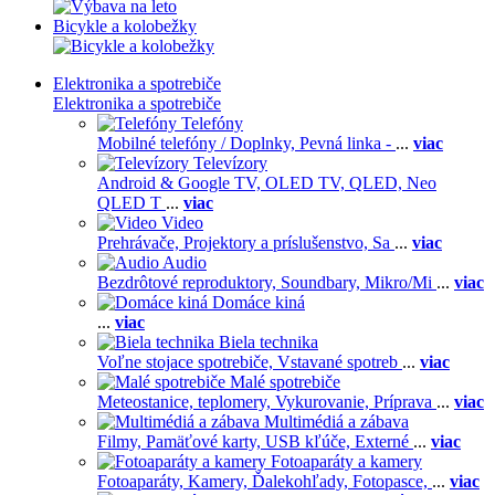
Bicykle a kolobežky
Elektronika a spotrebiče
Elektronika a spotrebiče
Telefóny
Mobilné telefóny / Doplnky,
Pevná linka -
...
viac
Televízory
Android & Google TV,
OLED TV,
QLED, Neo
QLED T
...
viac
Video
Prehrávače,
Projektory a príslušenstvo,
Sa
...
viac
Audio
Bezdrôtové reproduktory,
Soundbary,
Mikro/Mi
...
viac
Domáce kiná
...
viac
Biela technika
Voľne stojace spotrebiče,
Vstavané spotreb
...
viac
Malé spotrebiče
Meteostanice, teplomery,
Vykurovanie,
Príprava
...
viac
Multimédiá a zábava
Filmy,
Pamäťové karty,
USB kľúče,
Externé
...
viac
Fotoaparáty a kamery
Fotoaparáty,
Kamery,
Ďalekohľady,
Fotopasce,
...
viac