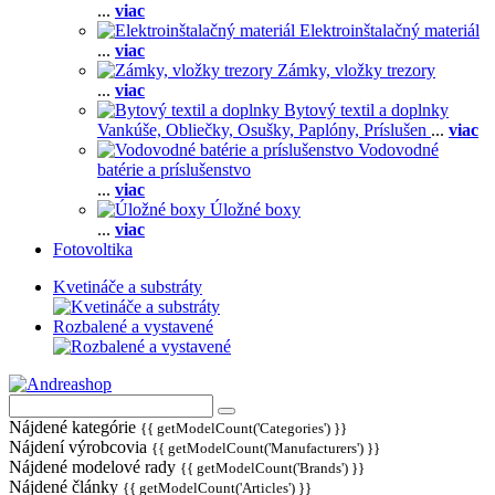
...
viac
Elektroinštalačný materiál
...
viac
Zámky, vložky trezory
...
viac
Bytový textil a doplnky
Vankúše,
Obliečky,
Osušky,
Paplóny,
Príslušen
...
viac
Vodovodné
batérie a príslušenstvo
...
viac
Úložné boxy
...
viac
Fotovoltika
Kvetináče a substráty
Rozbalené a vystavené
Nájdené kategórie
{{ getModelCount('Categories') }}
Nájdení výrobcovia
{{ getModelCount('Manufacturers') }}
Nájdené modelové rady
{{ getModelCount('Brands') }}
Nájdené články
{{ getModelCount('Articles') }}