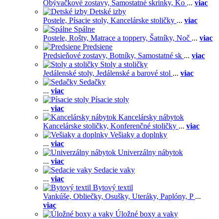
Obývačkové zostavy,
Samostatné skrinky,
Ko
...
viac
Detské izby
Postele,
Písacie stoly,
Kancelárske stoličky
...
viac
Spálne
Postele,
Rošty,
Matrace a toppery,
Šatníky,
Noč
...
viac
Predsiene
Predsieňové zostavy,
Botníky,
Samostatné sk
...
viac
Stoly a stoličky
Jedálenské stoly,
Jedálenské a barové stol
...
viac
Sedačky
...
viac
Písacie stoly
...
viac
Kancelársky nábytok
Kancelárske stoličky,
Konferenčné stoličky
...
viac
Vešiaky a doplnky
...
viac
Univerzálny nábytok
...
viac
Sedacie vaky
...
viac
Bytový textil
Vankúše,
Obliečky,
Osušky,
Uteráky,
Paplóny,
P
...
viac
Úložné boxy a vaky