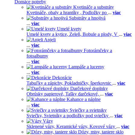
Domáce potreby
Kvetináče a substráty
Kvetináče, obaly a hrantíky ,
Podložky po
...
viac
Substráty a hnojivá
...
viac
Umelé kvety
Umelé kvety a kytice,
Zeleň,
Bobule a plody,
V
...
viac
Anjeli
...
viac
Fotorámčeky a
fotoalbumy
...
viac
Lampáše a lucerny
...
viac
Dekorácie
Tabuľky a zápichy,
Pokladničky, šperkovnic
...
viac
Darčekové doplnky
Obrúsky papierové,
Tašky darčekové,
...
viac
Kahance a náplne
...
viac
Sviečky a svietniky
Sviečky,
Svietníky a podložky pod sviečky
...
viac
Vázy
Sklenené vázy,
Keramické vázy,
Kovové vázy
...
viac
Dózy, misy, taniere sklo