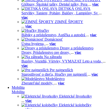
Glóbusy,
Školské tašky,
Detské tašky,
Pera
...
viac
DETSKÁ OSLAVA
Servítky,
Taniere,
Poháre,
Balóny ,
Lampióny,
Sv
...
viac
ZIMNÉ ŠPORTY
...
viac
Hračky
Bábiky a príslušenstvo,
Autíčka a autodrá
...
viac
Domácnosť
Ústna hygiena,
...
viac
Drony a príslušenstvo
Drony,
Príslušenstvo pre drony,
...
viac
Na záhradu
Bazény,
Vozidlá,
Vírivky,
VYMAZAT Leto a voda,
...
viac
Pre najmenších
Starostlivosť o dieťa,
Hračky pre najmenší
...
viac
Modelárstvo
Zberateľské modely,
...
viac
Mobilita
Mobilita
Elektrické štvorkolky
...
viac
Elektrické kolobežky