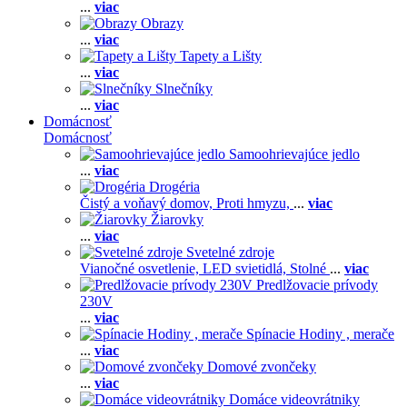
...
viac
Obrazy
...
viac
Tapety a Lišty
...
viac
Slnečníky
...
viac
Domácnosť
Domácnosť
Samoohrievajúce jedlo
...
viac
Drogéria
Čistý a voňavý domov,
Proti hmyzu,
...
viac
Žiarovky
...
viac
Svetelné zdroje
Vianočné osvetlenie,
LED svietidlá,
Stolné
...
viac
Predlžovacie prívody
230V
...
viac
Spínacie Hodiny , merače
...
viac
Domové zvončeky
...
viac
Domáce videovrátniky