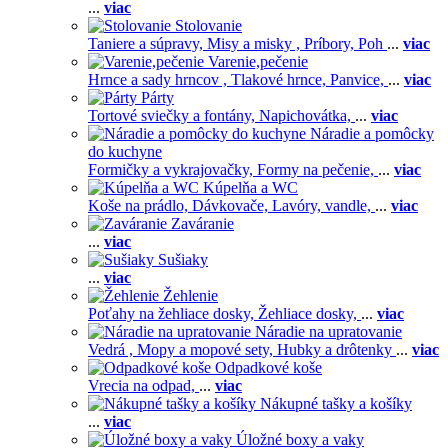
...
viac
Stolovanie
Taniere a súpravy,
Misy a misky ,
Príbory,
Poh
...
viac
Varenie,pečenie
Hrnce a sady hrncov ,
Tlakové hrnce,
Panvice,
...
viac
Párty
Tortové sviečky a fontány,
Napichovátka,
...
viac
Náradie a pomôcky
do kuchyne
Formičky a vykrajovačky,
Formy na pečenie,
...
viac
Kúpelňa a WC
Koše na prádlo,
Dávkovače,
Lavóry, vandle,
...
viac
Zaváranie
...
viac
Sušiaky
...
viac
Žehlenie
Poťahy na žehliace dosky,
Žehliace dosky,
...
viac
Náradie na upratovanie
Vedrá ,
Mopy a mopové sety,
Hubky a drôtenky
...
viac
Odpadkové koše
Vrecia na odpad,
...
viac
Nákupné tašky a košíky
...
viac
Úložné boxy a vaky