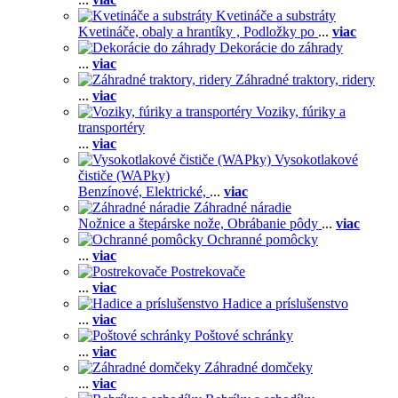
Kvetináče a substráty
Kvetináče, obaly a hrantíky ,
Podložky po
...
viac
Dekorácie do záhrady
...
viac
Záhradné traktory, ridery
...
viac
Voziky, fúriky a
transportéry
...
viac
Vysokotlakové
čističe (WAPky)
Benzínové,
Elektrické,
...
viac
Záhradné náradie
Nožnice a štepárske nože,
Obrábanie pôdy
...
viac
Ochranné pomôcky
...
viac
Postrekovače
...
viac
Hadice a príslušenstvo
...
viac
Poštové schránky
...
viac
Záhradné domčeky
...
viac