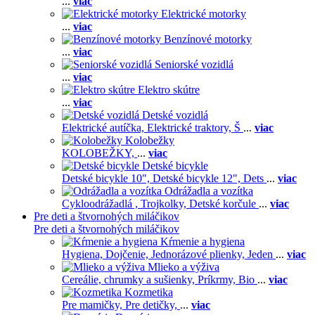
...
viac
Elektrické motorky
...
viac
Benzínové motorky
...
viac
Seniorské vozidlá
...
viac
Elektro skútre
...
viac
Detské vozidlá
Elektrické autíčka,
Elektrické traktory,
Š
...
viac
Kolobežky
KOLOBEŽKY,
...
viac
Detské bicykle
Detské bicykle 10",
Detské bicykle 12",
Dets
...
viac
Odrážadla a vozítka
Cykloodrážadlá ,
Trojkolky,
Detské korčule
...
viac
Pre deti a štvornohých miláčikov
Pre deti a štvornohých miláčikov
Kŕmenie a hygiena
Hygiena,
Dojčenie,
Jednorázové plienky,
Jeden
...
viac
Mlieko a výživa
Cereálie, chrumky a sušienky,
Príkrmy,
Bio
...
viac
Kozmetika
Pre mamičky,
Pre detičky,
...
viac