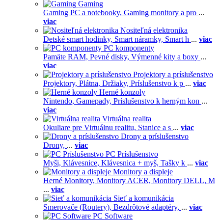
Gaming
Gaming PC a notebooky,
Gaming monitory a pro
...
viac
Nositeľná elektronika
Detské smart hodinky,
Smart náramky,
Smart h
...
viac
PC komponenty
Pamäte RAM,
Pevné disky,
Výmenné kity a boxy
...
viac
Projektory a príslušenstvo
Projektory,
Plátna,
Držiaky,
Príslušenstvo k p
...
viac
Herné konzoly
Nintendo,
Gamepady,
Príslušenstvo k herným kon
...
viac
Virtuálna realita
Okuliare pre Virtuálnu realitu,
Stanice a s
...
viac
Drony a príslušenstvo
Drony,
...
viac
PC Príslušenstvo
Myši,
Klávesnice,
Klávesnica + myš,
Tašky k
...
viac
Monitory a displeje
Herné Monitory,
Monitory ACER,
Monitory DELL,
M
...
viac
Sieť a komunikácia
Smerovače (Routery),
Bezdrôtové adaptéry,
...
viac
PC Software