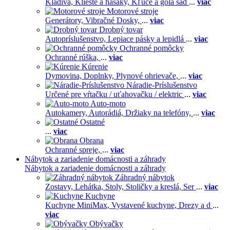
Kladivá,
Kliešte a hasáky,
Kľúče a gola sad
...
viac
Motorové stroje
Generátory,
Vibračné Dosky,
...
viac
Drobný tovar
Autopríslušenstvo,
Lepiace pásky a lepidlá
...
viac
Ochranné pomôcky
Ochranné rúška,
...
viac
Kúrenie
Dymovina,
Doplnky,
Plynové ohrievače,
...
viac
Náradie-Príslušenstvo
Určené pre vŕtačku / uťahovačku / elektric
...
viac
Auto-moto
Autokamery,
Autorádiá,
Držiaky na telefóny,
...
viac
Ostatné
...
viac
Obrana
Ochranné spreje,
...
viac
Nábytok a zariadenie domácnosti a záhrady
Nábytok a zariadenie domácnosti a záhrady
Záhradný nábytok
Zostavy,
Lehátka,
Stoly,
Stoličky a kreslá,
Ser
...
viac
Kuchyne
Kuchyne MiniMax,
Vystavené kuchyne,
Drezy a d
...
viac
Obývačky