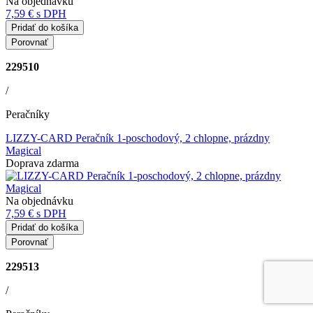
Na objednávku
7,59 €
s DPH
Pridať do košíka
Porovnať
229510
/
Peračníky
LIZZY-CARD Peračník 1-poschodový, 2 chlopne, prázdny
Magical
Doprava zdarma
Na objednávku
7,59 €
s DPH
Pridať do košíka
Porovnať
229513
/