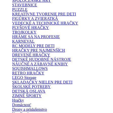
SPOLOČENSKÉ HRY
STAVEBNICE
PUZZLE
KREATÍVNE TVORENIE PRE DETI
FIGÚRKY A ZVIERATKÁ
VEDECKÉ A TECHNICKÉ HRAČKY
PLYŠOVÉ HRAČKY
TROJKOLKY
HRÁME SA NA PROFESIE
KARNEVAL
RC MODELY PRE DETI
HRAČKY PRE NAJMENŠÍCH
DREVENÉ HRAČKY
DETSKÉ HUDOBNÉ NÁSTROJE
NÁUČNÉ A ZÁBAVNÉ KNIHY
SQUISHMALLOWS
RETRO HRAČKY
LEGO Storage
SKLADAČKY NIELEN PRE DETI
ŠKOLSKÉ POTREBY
DETSKÁ OSLAVA
ZIMNÉ ŠPORTY
Hračky
Domácnosť
Drony a príslušenstvo