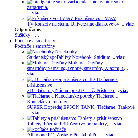
Inteligentné smart
zariadenia.
...
viac
Príslušenstvo TV/AV
TV konzoly na stenu,
Univerzálne diaľkové ov
...
viac
Odporúčame:
Sušičky
, ...
Počítače a smartfóny
Počítače a smartfóny
Notebooky
Študentský spoľahlivý Notebook,
Štúdium
...
viac
Mobilné Telefóny
smartfóny Samsung,
iPhone,
smartfóny Xiaomi,
t
...
viac
3D Tlačiarne a
príslušenstvo
3D Tlačiarne,
Náplne pre 3D Tlač,
Príslušen
...
viac
Tlačiarne a
Kancelárske potreby
SUPER Dopredaj EPSON TANK,
Tlačiarne,
Tankové
...
viac
Tablety a príslušenstvo
Tablety,
Púzdra,
Príslušenstvo pre tablety,
...
viac
Počítače
All in one PC,
Zostavy PC,
Mini PC,
...
viac