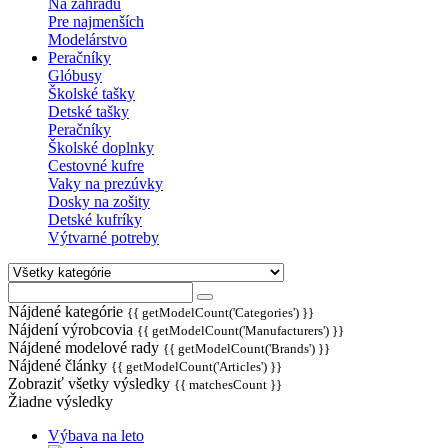
Na záhradu
Pre najmenších
Modelárstvo
Peračníky
Glóbusy
Školské tašky
Detské tašky
Peračníky
Školské doplnky
Cestovné kufre
Vaky na prezúvky
Dosky na zošity
Detské kufríky
Výtvarné potreby
Nájdené kategórie
{{ getModelCount('Categories') }}
Nájdení výrobcovia
{{ getModelCount('Manufacturers') }}
Nájdené modelové rady
{{ getModelCount('Brands') }}
Nájdené články
{{ getModelCount('Articles') }}
Zobraziť všetky výsledky
{{ matchesCount }}
Žiadne výsledky
Výbava na leto