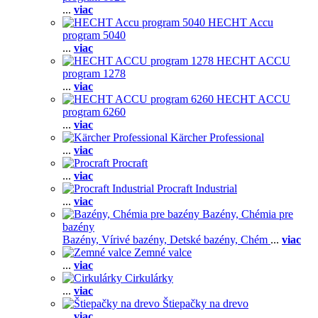
...
viac
HECHT Accu
program 5040
...
viac
HECHT ACCU
program 1278
...
viac
HECHT ACCU
program 6260
...
viac
Kärcher Professional
...
viac
Procraft
...
viac
Procraft Industrial
...
viac
Bazény, Chémia pre
bazény
Bazény,
Vírivé bazény,
Detské bazény,
Chém
...
viac
Zemné valce
...
viac
Cirkulárky
...
viac
Štiepačky na drevo
...
viac