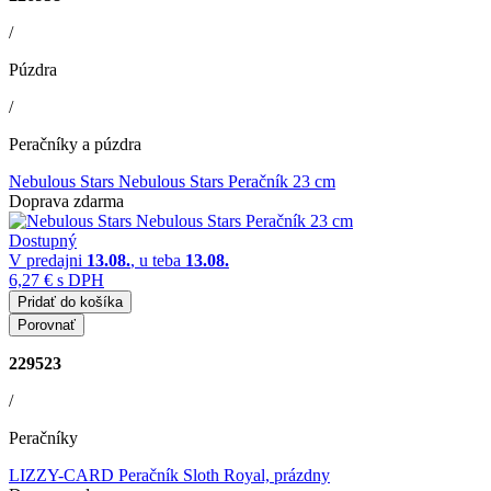
/
Púzdra
/
Peračníky a púzdra
Nebulous Stars Nebulous Stars Peračník 23 cm
Doprava zdarma
Dostupný
V predajni
13.08.
, u teba
13.08.
6,27 €
s DPH
Pridať do košíka
Porovnať
229523
/
Peračníky
LIZZY-CARD Peračník Sloth Royal, prázdny