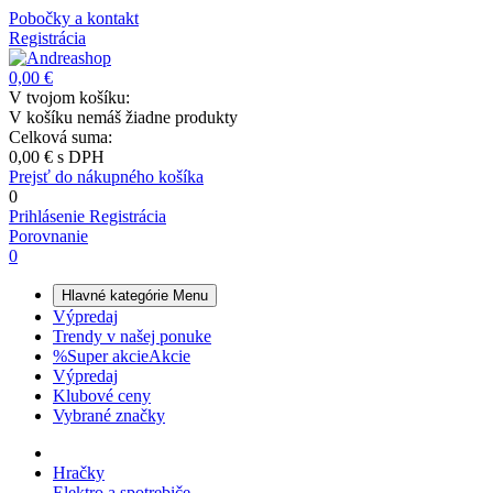
Pobočky a kontakt
Registrácia
0,00 €
V tvojom košíku:
V košíku nemáš žiadne produkty
Celková suma:
0,00 €
s DPH
Prejsť do nákupného košíka
0
Prihlásenie
Registrácia
Porovnanie
0
Hlavné kategórie
Menu
Výpredaj
Trendy v našej ponuke
%
Super akcie
Akcie
Výpredaj
Klubové ceny
Vybrané značky
Hračky
Elektro a spotrebiče