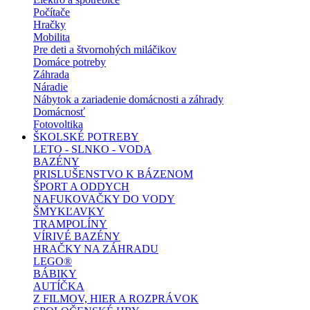
Počítače
Hračky
Mobilita
Pre deti a štvornohých miláčikov
Domáce potreby
Záhrada
Náradie
Nábytok a zariadenie domácnosti a záhrady
Domácnosť
Fotovoltika
ŠKOLSKÉ POTREBY
LETO - SLNKO - VODA
BAZÉNY
PRISLUŠENSTVO K BÁZENOM
ŠPORT A ODDYCH
NAFUKOVAČKY DO VODY
ŠMYKĽAVKY
TRAMPOLÍNY
VÍRIVÉ BAZÉNY
HRAČKY NA ZÁHRADU
LEGO®
BÁBIKY
AUTÍČKA
Z FILMOV, HIER A ROZPRÁVOK