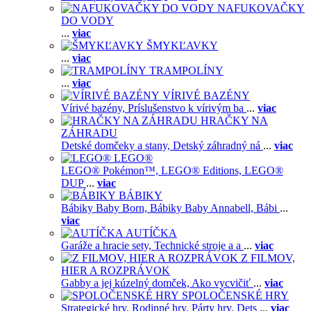
NAFUKOVAČKY
DO VODY
...
viac
ŠMYKĽAVKY
...
viac
TRAMPOLÍNY
...
viac
VÍRIVÉ BAZÉNY
Vírivé bazény,
Príslušenstvo k vírivým ba
...
viac
HRAČKY NA
ZÁHRADU
Detské domčeky a stany,
Detský záhradný ná
...
viac
LEGO®
LEGO® Pokémon™,
LEGO® Editions,
LEGO®
DUP
...
viac
BÁBIKY
Bábiky Baby Born,
Bábiky Baby Annabell,
Bábi
...
viac
AUTÍČKA
Garáže a hracie sety,
Technické stroje a a
...
viac
Z FILMOV,
HIER A ROZPRÁVOK
Gabby a jej kúzelný domček,
Ako vycvičiť
...
viac
SPOLOČENSKÉ HRY
Strategické hry,
Rodinné hry,
Párty hry,
Dets
...
viac