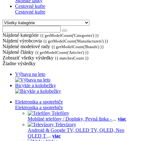
Školské tašky
Cestovné kufre
Cestovné kufre
Nájdené kategórie
{{ getModelCount('Categories') }}
Nájdení výrobcovia
{{ getModelCount('Manufacturers') }}
Nájdené modelové rady
{{ getModelCount('Brands') }}
Nájdené články
{{ getModelCount('Articles') }}
Zobraziť všetky výsledky
{{ matchesCount }}
Žiadne výsledky
Výbava na leto
Bicykle a kolobežky
Elektronika a spotrebiče
Elektronika a spotrebiče
Telefóny
Mobilné telefóny / Doplnky,
Pevná linka -
...
viac
Televízory
Android & Google TV,
OLED TV,
QLED, Neo
QLED T
...
viac