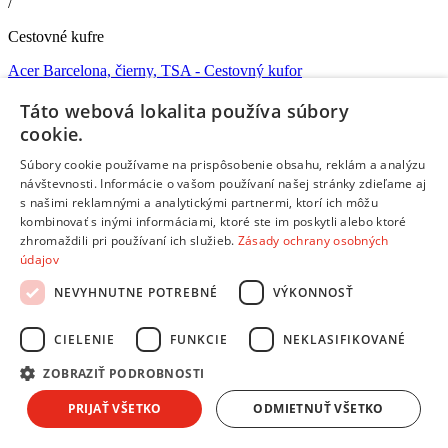
/
Cestovné kufre
Acer Barcelona, čierny, TSA
- Cestovný kufor
Objem
: 40/45 l •
Materiál
: Recyklovaný PET •
Farba
: čierna •
Hmotnosť
: 3.1 kg •
Kolieska
: 4 •
Uzamykanie
: Kódový zámok s
Táto webová lokalita používa súbory
TSA funkciou •
Špeciálne vlastnosti
: Ochranné popruhy
cookie.
Doprava zdarma
Súbory cookie používame na prispôsobenie obsahu, reklám a analýzu
Dostupný
návštevnosti. Informácie o vašom používaní našej stránky zdieľame aj
V predajni
11.08.
, u teba
11.08.
s našimi reklamnými a analytickými partnermi, ktorí ich môžu
199,00 €
s DPH
kombinovať s inými informáciami, ktoré ste im poskytli alebo ktoré
Pridať do košíka
zhromaždili pri používaní ich služieb.
Zásady ochrany osobných
Porovnať
údajov
259778
NEVYHNUTNE POTREBNÉ
VÝKONNOSŤ
/
CIELENIE
FUNKCIE
NEKLASIFIKOVANÉ
Cestovné kufre
ZOBRAZIŤ PODROBNOSTI
Acer Predator Streetstyle, sivý, TSA
- Cestovný kufor
PRIJAŤ VŠETKO
ODMIETNUŤ VŠETKO
Objem
: 41 l •
Farba
: Sivá •
Hmotnosť
: 3.5 kg •
Kolieska
: 4 •
Uzamykanie
: Kódový zámok s TSA funkciou •
Špeciálne
vlastnosti
: Ochranné popruhy