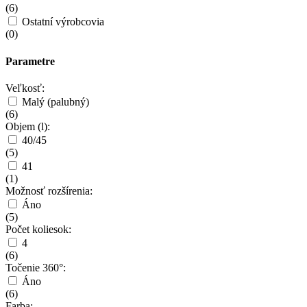
(
6
)
Ostatní výrobcovia
(
0
)
Parametre
Veľkosť:
Malý (palubný)
(
6
)
Objem (l):
40/45
(
5
)
41
(
1
)
Možnosť rozšírenia:
Áno
(
5
)
Počet koliesok:
4
(
6
)
Točenie 360°:
Áno
(
6
)
Farba: