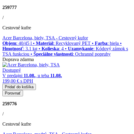
259777
/
Cestovné kufre
Acer Barcelona, biely, TSA
- Cestovný kufor
Objem
: 40/45 l •
Materiál
: Recyklovaný PET •
Farba
: biela •
Hmotnosť
: 3.1 kg •
Kolieska
: 4 •
Uzamykanie
: Kódový zámok s
TSA funkciou •
Špeciálne vlastnosti
: Ochranné popruhy
Doprava zdarma
Dostupný
V predajni
11.08.
, u teba
11.08.
199,00 €
s DPH
Pridať do košíka
Porovnať
259776
/
Cestovné kufre