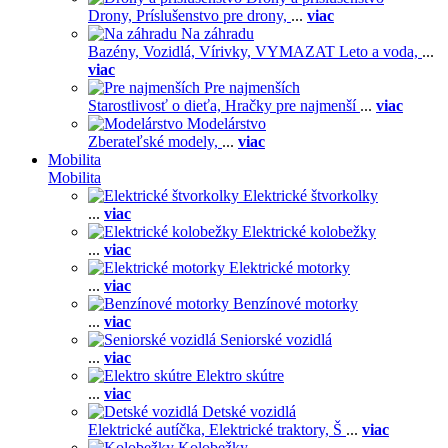
Drony,
Príslušenstvo pre drony,
...
viac
Na záhradu
Bazény,
Vozidlá,
Vírivky,
VYMAZAT Leto a voda,
...
viac
Pre najmenších
Starostlivosť o dieťa,
Hračky pre najmenší
...
viac
Modelárstvo
Zberateľské modely,
...
viac
Mobilita
Mobilita
Elektrické štvorkolky
...
viac
Elektrické kolobežky
...
viac
Elektrické motorky
...
viac
Benzínové motorky
...
viac
Seniorské vozidlá
...
viac
Elektro skútre
...
viac
Detské vozidlá
Elektrické autíčka,
Elektrické traktory,
Š
...
viac
Kolobežky