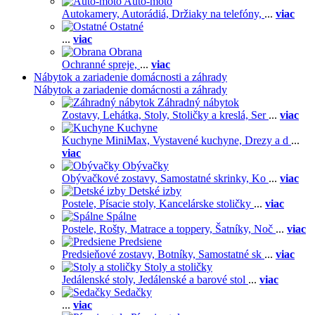
Auto-moto
Autokamery,
Autorádiá,
Držiaky na telefóny,
...
viac
Ostatné
...
viac
Obrana
Ochranné spreje,
...
viac
Nábytok a zariadenie domácnosti a záhrady
Nábytok a zariadenie domácnosti a záhrady
Záhradný nábytok
Zostavy,
Lehátka,
Stoly,
Stoličky a kreslá,
Ser
...
viac
Kuchyne
Kuchyne MiniMax,
Vystavené kuchyne,
Drezy a d
...
viac
Obývačky
Obývačkové zostavy,
Samostatné skrinky,
Ko
...
viac
Detské izby
Postele,
Písacie stoly,
Kancelárske stoličky
...
viac
Spálne
Postele,
Rošty,
Matrace a toppery,
Šatníky,
Noč
...
viac
Predsiene
Predsieňové zostavy,
Botníky,
Samostatné sk
...
viac
Stoly a stoličky
Jedálenské stoly,
Jedálenské a barové stol
...
viac
Sedačky
...
viac