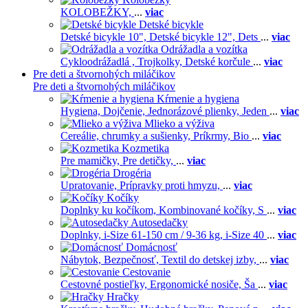
KOLOBEŽKY,
...
viac
Detské bicykle
Detské bicykle 10",
Detské bicykle 12",
Dets
...
viac
Odrážadla a vozítka
Cykloodrážadlá ,
Trojkolky,
Detské korčule
...
viac
Pre deti a štvornohých miláčikov
Pre deti a štvornohých miláčikov
Kŕmenie a hygiena
Hygiena,
Dojčenie,
Jednorázové plienky,
Jeden
...
viac
Mlieko a výživa
Cereálie, chrumky a sušienky,
Príkrmy,
Bio
...
viac
Kozmetika
Pre mamičky,
Pre detičky,
...
viac
Drogéria
Upratovanie,
Prípravky proti hmyzu,
...
viac
Kočíky
Doplnky ku kočíkom,
Kombinované kočíky,
S
...
viac
Autosedačky
Doplnky,
i-Size 61-150 cm / 9-36 kg,
i-Size 40
...
viac
Domácnosť
Nábytok,
Bezpečnosť,
Textil do detskej izby,
...
viac
Cestovanie
Cestovné postieľky,
Ergonomické nosiče,
Ša
...
viac
Hračky