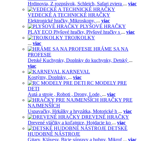
Hrdinovia,
Z rozprávok,
Schleich,
Safari zviera
...
viac
VEDECKÉ A TECHNICKÉ HRAČKY
Elektronické hračky,
Mikroskopy,
...
viac
PLYŠOVÉ HRAČKY
PLAY ECO Plyšové hračky,
Plyšové hračky s
...
viac
TROJKOLKY
...
viac
HRÁME SA NA
PROFESIE
Detské Kuchynky,
Doplnky do kuchynky,
Detský
...
viac
KARNEVAL
Kostýmy,
Doplnky,
...
viac
RC MODELY PRE
DETI
Autá a stroje ,
Roboti ,
Drony,
Lode,
...
viac
HRAČKY PRE
NAJMENŠÍCH
Uspavačky,
Hrkálky a hryzátka,
Motorické h
...
viac
DREVENÉ HRAČKY
Drevené vláčiky a koľajnice,
Hojdacie ko
...
viac
DETSKÉ
HUDOBNÉ NÁSTROJE
Gitary,
Klávesy,
Bicie súpravy a bubny,
Mikrof
...
viac