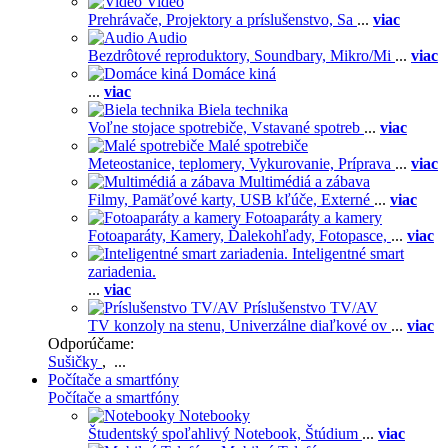
Video
Prehrávače,
Projektory a príslušenstvo,
Sa
...
viac
Audio
Bezdrôtové reproduktory,
Soundbary,
Mikro/Mi
...
viac
Domáce kiná
...
viac
Biela technika
Voľne stojace spotrebiče,
Vstavané spotreb
...
viac
Malé spotrebiče
Meteostanice, teplomery,
Vykurovanie,
Príprava
...
viac
Multimédiá a zábava
Filmy,
Pamäťové karty,
USB kľúče,
Externé
...
viac
Fotoaparáty a kamery
Fotoaparáty,
Kamery,
Ďalekohľady,
Fotopasce,
...
viac
Inteligentné smart
zariadenia.
...
viac
Príslušenstvo TV/AV
TV konzoly na stenu,
Univerzálne diaľkové ov
...
viac
Odporúčame:
Sušičky
, ...
Počítače a smartfóny
Počítače a smartfóny
Notebooky
Študentský spoľahlivý Notebook,
Štúdium
...
viac