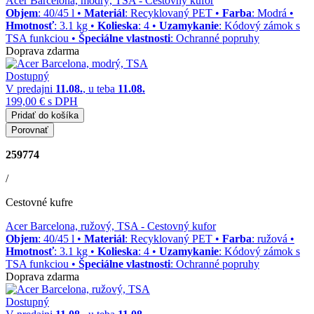
Acer Barcelona, modrý, TSA
- Cestovný kufor
Objem
: 40/45 l •
Materiál
: Recyklovaný PET •
Farba
: Modrá •
Hmotnosť
: 3.1 kg •
Kolieska
: 4 •
Uzamykanie
: Kódový zámok s
TSA funkciou •
Špeciálne vlastnosti
: Ochranné popruhy
Doprava zdarma
Dostupný
V predajni
11.08.
, u teba
11.08.
199,00 €
s DPH
Pridať do košíka
Porovnať
259774
/
Cestovné kufre
Acer Barcelona, ružový, TSA
- Cestovný kufor
Objem
: 40/45 l •
Materiál
: Recyklovaný PET •
Farba
: ružová •
Hmotnosť
: 3.1 kg •
Kolieska
: 4 •
Uzamykanie
: Kódový zámok s
TSA funkciou •
Špeciálne vlastnosti
: Ochranné popruhy
Doprava zdarma
Dostupný