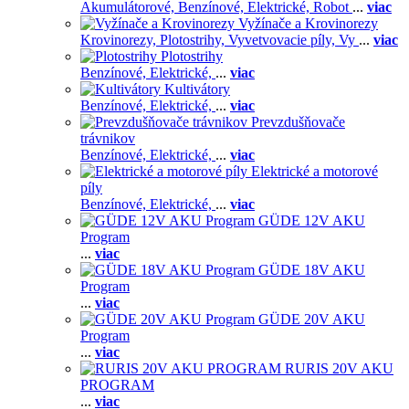
Akumulátorové,
Benzínové,
Elektrické,
Robot
...
viac
Vyžínače a Krovinorezy
Krovinorezy,
Plotostrihy,
Vyvetvovacie píly,
Vy
...
viac
Plotostrihy
Benzínové,
Elektrické,
...
viac
Kultivátory
Benzínové,
Elektrické,
...
viac
Prevzdušňovače
trávnikov
Benzínové,
Elektrické,
...
viac
Elektrické a motorové
píly
Benzínové,
Elektrické,
...
viac
GÜDE 12V AKU
Program
...
viac
GÜDE 18V AKU
Program
...
viac
GÜDE 20V AKU
Program
...
viac
RURIS 20V AKU
PROGRAM
...
viac