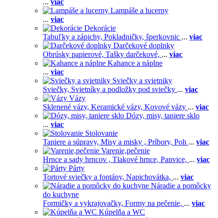
...
viac
Lampáše a lucerny
...
viac
Dekorácie
Tabuľky a zápichy,
Pokladničky, šperkovnic
...
viac
Darčekové doplnky
Obrúsky papierové,
Tašky darčekové,
...
viac
Kahance a náplne
...
viac
Sviečky a svietniky
Sviečky,
Svietníky a podložky pod sviečky
...
viac
Vázy
Sklenené vázy,
Keramické vázy,
Kovové vázy
...
viac
Dózy, misy, taniere sklo
...
viac
Stolovanie
Taniere a súpravy,
Misy a misky ,
Príbory,
Poh
...
viac
Varenie,pečenie
Hrnce a sady hrncov ,
Tlakové hrnce,
Panvice,
...
viac
Párty
Tortové sviečky a fontány,
Napichovátka,
...
viac
Náradie a pomôcky
do kuchyne
Formičky a vykrajovačky,
Formy na pečenie,
...
viac
Kúpelňa a WC