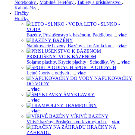
Notebooky
,
Mobilné Telefóny
,
Tablety a príslušenstvo
,
Kalkulačky
, ...
Hračky
Hračky
LETO - SLNKO -
VODA
Bazény,
Príslušenstvo k bazénom,
Paddleboa
...
viac
BAZÉNY
Nafukovacie bazény,
Bazény s konštrukciou,
...
viac
PRISLUŠENSTVO K BÁZENOM
Solárne plachty,
Krycie plachty ,
Schodíky,
Vy
...
viac
ŠPORT A ODDYCH
Letné športy a oddych ,
...
viac
NAFUKOVAČKY
DO VODY
...
viac
ŠMYKĽAVKY
...
viac
TRAMPOLÍNY
...
viac
VÍRIVÉ BAZÉNY
Vírivé bazény,
Príslušenstvo k vírivým ba
...
viac
HRAČKY NA
ZÁHRADU