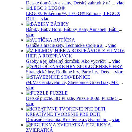
Detské domčeky a stany,
Detský záhradný ná
...
viac
LEGO®
LEGO® Pokémon™,
LEGO® Editions,
LEGO®
DUP
...
viac
BÁBIKY
Bábiky Baby Born,
Bábiky Baby Annabell,
Bábi
...
viac
AUTÍČKA
Garáže a hracie sety,
Technické stroje a a
...
viac
Z FILMOV,
HIER A ROZPRÁVOK
Gabby a jej kúzelný domček,
Ako vycvičiť
...
viac
SPOLOČENSKÉ HRY
Strategické hry,
Rodinné hry,
Párty hry,
Dets
...
viac
STAVEBNICE
iM.Master stavebnice,
Stavebnice GraviTrax,
ME
...
viac
PUZZLE
Detské puzzle,
3D Puzzle,
Puzzle 300d,
Puzzle 5
...
viac
KREATÍVNE TVORENIE PRE DETI
Dočasné tetovania,
Kreatívne a výtvarné hr
...
viac
FIGÚRKY A
ZVIERATKÁ