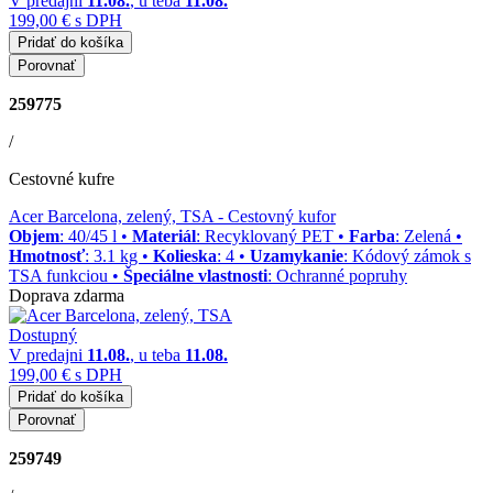
V predajni
11.08.
, u teba
11.08.
199,00 €
s DPH
Pridať do košíka
Porovnať
259775
/
Cestovné kufre
Acer Barcelona, zelený, TSA
- Cestovný kufor
Objem
: 40/45 l •
Materiál
: Recyklovaný PET •
Farba
: Zelená •
Hmotnosť
: 3.1 kg •
Kolieska
: 4 •
Uzamykanie
: Kódový zámok s
TSA funkciou •
Špeciálne vlastnosti
: Ochranné popruhy
Doprava zdarma
Dostupný
V predajni
11.08.
, u teba
11.08.
199,00 €
s DPH
Pridať do košíka
Porovnať
259749