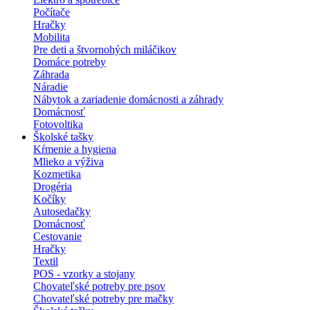
Počítače
Hračky
Mobilita
Pre deti a štvornohých miláčikov
Domáce potreby
Záhrada
Náradie
Nábytok a zariadenie domácnosti a záhrady
Domácnosť
Fotovoltika
Školské tašky
Kŕmenie a hygiena
Mlieko a výživa
Kozmetika
Drogéria
Kočíky
Autosedačky
Domácnosť
Cestovanie
Hračky
Textil
POS - vzorky a stojany
Chovateľské potreby pre psov
Chovateľské potreby pre mačky