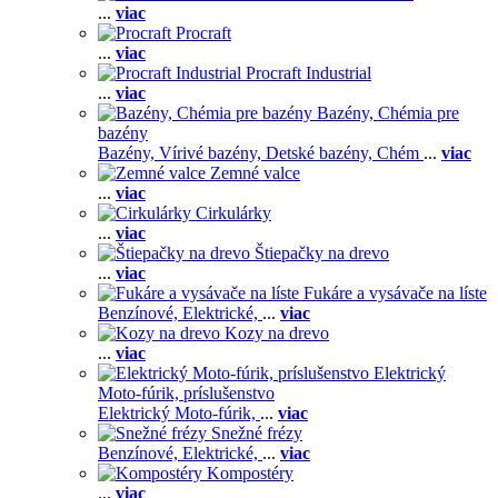
...
viac
Procraft
...
viac
Procraft Industrial
...
viac
Bazény, Chémia pre
bazény
Bazény,
Vírivé bazény,
Detské bazény,
Chém
...
viac
Zemné valce
...
viac
Cirkulárky
...
viac
Štiepačky na drevo
...
viac
Fukáre a vysávače na líste
Benzínové,
Elektrické,
...
viac
Kozy na drevo
...
viac
Elektrický
Moto-fúrik, príslušenstvo
Elektrický Moto-fúrik,
...
viac
Snežné frézy
Benzínové,
Elektrické,
...
viac
Kompostéry
...
viac