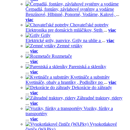
Čerpadlá, fontány, závlahové systémy a vodárne
Benzínové,
Hlbinné,
Ponorné,
Vodárne,
Kalové,
...
viac
Chovateľské potreby
Elektronika pre domácich miláčikov,
Strih
...
viac
Grily
Elektrické grily, panvice,
Grily na uhlie a
...
viac
Zemné vrtáky
...
viac
Rozmetače
...
viac
Pareniská a skleníky
...
viac
Kvetináče a substráty
Kvetináče, obaly a hrantíky ,
Podložky po
...
viac
Dekorácie do záhrady
...
viac
Záhradné traktory, ridery
...
viac
Voziky, fúriky a
transportéry
...
viac
Vysokotlakové
čističe (WAPky)