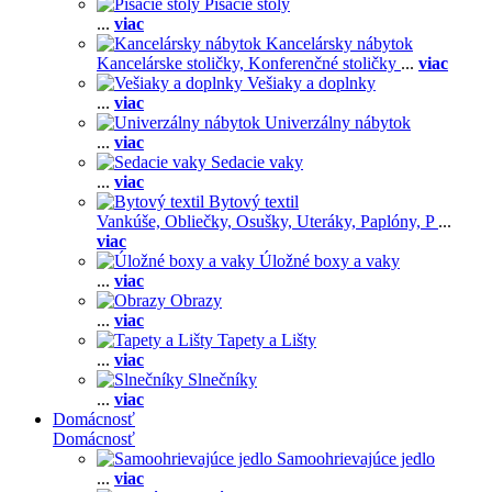
Písacie stoly
...
viac
Kancelársky nábytok
Kancelárske stoličky,
Konferenčné stoličky
...
viac
Vešiaky a doplnky
...
viac
Univerzálny nábytok
...
viac
Sedacie vaky
...
viac
Bytový textil
Vankúše,
Obliečky,
Osušky,
Uteráky,
Paplóny,
P
...
viac
Úložné boxy a vaky
...
viac
Obrazy
...
viac
Tapety a Lišty
...
viac
Slnečníky
...
viac
Domácnosť
Domácnosť
Samoohrievajúce jedlo
...
viac