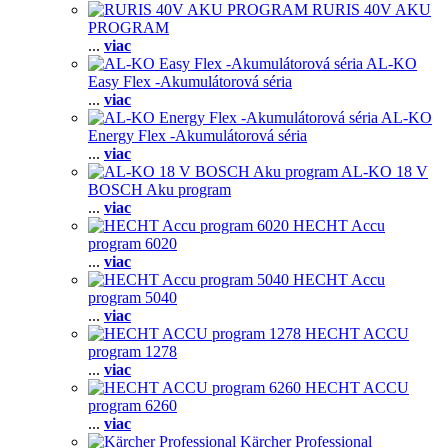
RURIS 40V AKU
PROGRAM
...
viac
AL-KO
Easy Flex -Akumulátorová séria
...
viac
AL-KO
Energy Flex -Akumulátorová séria
...
viac
AL-KO 18 V
BOSCH Aku program
...
viac
HECHT Accu
program 6020
...
viac
HECHT Accu
program 5040
...
viac
HECHT ACCU
program 1278
...
viac
HECHT ACCU
program 6260
...
viac
Kärcher Professional