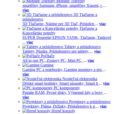
Mobilné Telefóny
smartfóny Samsung,
iPhone,
smartfóny Xiaomi,
t
...
viac
3D Tlačiarne a
príslušenstvo
3D Tlačiarne,
Náplne pre 3D Tlač,
Príslušen
...
viac
Tlačiarne a
Kancelárske potreby
SUPER Dopredaj EPSON TANK,
Tlačiarne,
Tankové
...
viac
Tablety a príslušenstvo
Tablety,
Púzdra,
Príslušenstvo pre tablety,
...
viac
Počítače
All in one PC,
Zostavy PC,
Mini PC,
...
viac
Gaming
Gaming PC a notebooky,
Gaming monitory a pro
...
viac
Nositeľná elektronika
Detské smart hodinky,
Smart náramky,
Smart h
...
viac
PC komponenty
Pamäte RAM,
Pevné disky,
Výmenné kity a boxy
...
viac
Projektory a príslušenstvo
Projektory,
Plátna,
Držiaky,
Príslušenstvo k p
...
viac
Herné konzoly