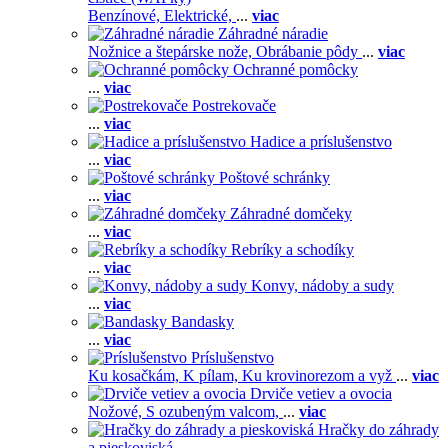
Benzínové,
Elektrické,
...
viac
Záhradné náradie
Nožnice a štepárske nože,
Obrábanie pôdy
...
viac
Ochranné pomôcky
...
viac
Postrekovače
...
viac
Hadice a príslušenstvo
...
viac
Poštové schránky
...
viac
Záhradné domčeky
...
viac
Rebríky a schodíky
...
viac
Konvy, nádoby a sudy
...
viac
Bandasky
...
viac
Príslušenstvo
Ku kosačkám,
K pílam,
Ku krovinorezom a vyž
...
viac
Drviče vetiev a ovocia
Nožové,
S ozubeným valcom,
...
viac
Hračky do záhrady
a pieskoviská