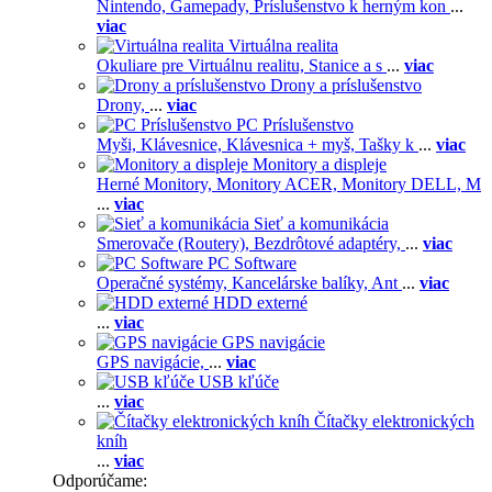
Nintendo,
Gamepady,
Príslušenstvo k herným kon
...
viac
Virtuálna realita
Okuliare pre Virtuálnu realitu,
Stanice a s
...
viac
Drony a príslušenstvo
Drony,
...
viac
PC Príslušenstvo
Myši,
Klávesnice,
Klávesnica + myš,
Tašky k
...
viac
Monitory a displeje
Herné Monitory,
Monitory ACER,
Monitory DELL,
M
...
viac
Sieť a komunikácia
Smerovače (Routery),
Bezdrôtové adaptéry,
...
viac
PC Software
Operačné systémy,
Kancelárske balíky,
Ant
...
viac
HDD externé
...
viac
GPS navigácie
GPS navigácie,
...
viac
USB kľúče
...
viac
Čítačky elektronických
kníh
...
viac
Odporúčame: