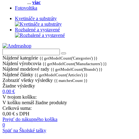
...
viac
Fotovoltika
Kvetináče a substráty
Rozbalené a vystavené
Nájdené kategórie
{{ getModelCount('Categories') }}
Nájdení výrobcovia
{{ getModelCount('Manufacturers') }}
Nájdené modelové rady
{{ getModelCount('Brands') }}
Nájdené články
{{ getModelCount('Articles') }}
Zobraziť všetky výsledky
{{ matchesCount }}
Žiadne výsledky
0,00 €
V tvojom košíku:
V košíku nemáš žiadne produkty
Celková suma:
0,00 €
s DPH
Prejsť do nákupného košíka
0
Späť na Školské tašky