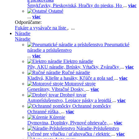
Šmykľavky,
Pieskoviská,
Hračky do piesku,
Ho
...
viac
Ostatné
...
viac
Odporúčame:
Fukáre a vysávače na líste
, ...
Náradie
Náradie
Pneumatické
náradie a príslušenstvo
...
viac
Elektro náradie
Píly,
AKU náradie,
Brúsky,
Vŕtačky,
Zváračky
...
viac
Ručné náradie
Kladivá,
Kliešte a hasáky,
Kľúče a gola sad
...
viac
Motorové stroje
Generátory,
Vibračné Dosky,
...
viac
Drobný tovar
Autopríslušenstvo,
Lepiace pásky a lepidlá
...
viac
Ochranné pomôcky
Ochranné rúška,
...
viac
Kúrenie
Dymovina,
Doplnky,
Plynové ohrievače,
...
viac
Náradie-Príslušenstvo
Určené pre vŕtačku / uťahovačku / elektric
...
viac