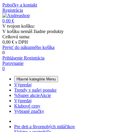
Pobočky a kontakt
Registrácia
0,00 €
V tvojom košíku:
V košíku nemáš žiadne produkty
Celková suma:
0,00 €
s DPH
Prejsť do nákupného košíka
0
Prihlásenie
Registrácia
Porovnanie
0
Hlavné kategórie
Menu
Výpredaj
Trendy v našej ponuke
%
Super akcie
Akcie
Výpredaj
Klubové ceny
Vybrané značky
Pre deti a štvornohých miláčikov
Elektro a spotrebiče