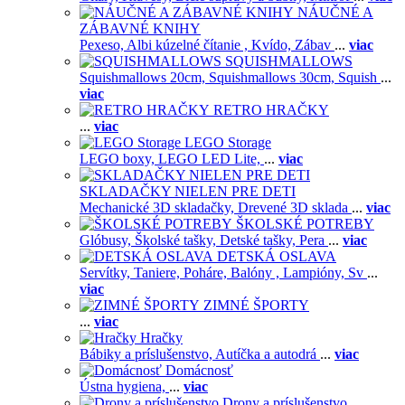
NÁUČNÉ A
ZÁBAVNÉ KNIHY
Pexeso,
Albi kúzelné čítanie ,
Kvído,
Zábav
...
viac
SQUISHMALLOWS
Squishmallows 20cm,
Squishmallows 30cm,
Squish
...
viac
RETRO HRAČKY
...
viac
LEGO Storage
LEGO boxy,
LEGO LED Lite,
...
viac
SKLADAČKY NIELEN PRE DETI
Mechanické 3D skladačky,
Drevené 3D sklada
...
viac
ŠKOLSKÉ POTREBY
Glóbusy,
Školské tašky,
Detské tašky,
Pera
...
viac
DETSKÁ OSLAVA
Servítky,
Taniere,
Poháre,
Balóny ,
Lampióny,
Sv
...
viac
ZIMNÉ ŠPORTY
...
viac
Hračky
Bábiky a príslušenstvo,
Autíčka a autodrá
...
viac
Domácnosť
Ústna hygiena,
...
viac
Drony a príslušenstvo