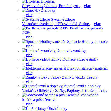
Drogéria
Čistý a voňavý domov,
Proti hmyzu,
...
viac
Žiarovky
...
viac
Svetelné zdroje
Vianočné osvetlenie,
LED svietidlá,
Stolné
...
viac
Predlžovacie prívody
230V
...
viac
Spínacie Hodiny , merače
...
viac
Domové zvončeky
...
viac
Domáce videovrátniky
...
viac
Elektroinštalačný materiál
...
viac
Zámky, vložky trezory
...
viac
Bytový textil a doplnky
Vankúše,
Obliečky,
Osušky,
Paplóny,
Príslušen
...
viac
Vodovodné
batérie a príslušenstvo
...
viac
Úložné boxy