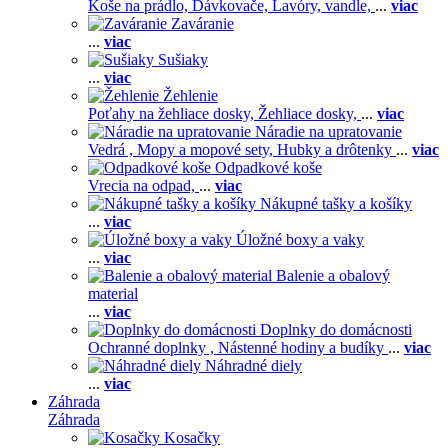
Koše na prádlo,
Dávkovače,
Lavóry, vandle,
...
viac
Zaváranie
...
viac
Sušiaky
...
viac
Žehlenie
Poťahy na žehliace dosky,
Žehliace dosky,
...
viac
Náradie na upratovanie
Vedrá ,
Mopy a mopové sety,
Hubky a drôtenky
...
viac
Odpadkové koše
Vrecia na odpad,
...
viac
Nákupné tašky a košíky
...
viac
Úložné boxy a vaky
...
viac
Balenie a obalový
material
...
viac
Doplnky do domácnosti
Ochranné doplnky ,
Nástenné hodiny a budíky
...
viac
Náhradné diely
...
viac
Záhrada
Záhrada
Kosačky