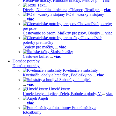
Kreatívne hračky,
Hudobné hračky,
Penové p
...
viac
Textil
Dievča,
Neutrálna kolekcia,
Chlapec,
Textil pr
...
viac
POS - vzorky a stojany
...
viac
Chovateľské potreby
pre psov
Cestovanie so psom,
Maškrty pre psov,
Obojky
...
viac
Chovateľské
potreby pre mačky
Toalety pre mačky,
...
viac
Školské tašky
Cestovné kufre,
...
viac
Domáce potreby
Domáce potreby
Kvetináče a substráty
Kvetináče, obaly a hrantíky ,
Podložky po
...
viac
Substráty a hnojivá
...
viac
Umelé kvety
Umelé kvety a kytice,
Zeleň,
Bobule a plody,
V
...
viac
Anjeli
...
viac
Fotorámčeky a
fotoalbumy