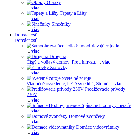
Obrazy
...
viac
Tapety a Lišty
...
viac
Slnečníky
...
viac
Domácnosť
Domácnosť
Samoohrievajúce jedlo
...
viac
Drogéria
Čistý a voňavý domov,
Proti hmyzu,
...
viac
Žiarovky
...
viac
Svetelné zdroje
Vianočné osvetlenie,
LED svietidlá,
Stolné
...
viac
Predlžovacie prívody
230V
...
viac
Spínacie Hodiny , merače
...
viac
Domové zvončeky
...
viac
Domáce videovrátniky
...
viac