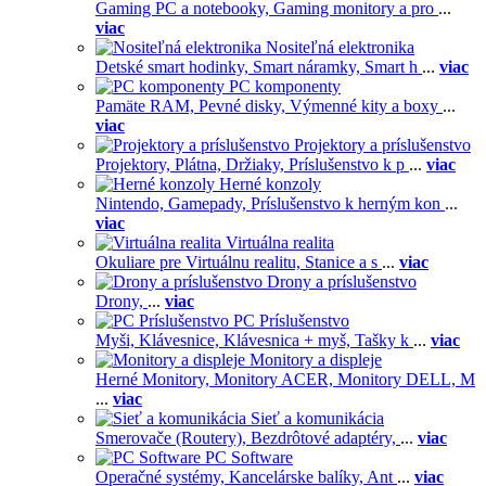
Gaming PC a notebooky,
Gaming monitory a pro
...
viac
Nositeľná elektronika
Detské smart hodinky,
Smart náramky,
Smart h
...
viac
PC komponenty
Pamäte RAM,
Pevné disky,
Výmenné kity a boxy
...
viac
Projektory a príslušenstvo
Projektory,
Plátna,
Držiaky,
Príslušenstvo k p
...
viac
Herné konzoly
Nintendo,
Gamepady,
Príslušenstvo k herným kon
...
viac
Virtuálna realita
Okuliare pre Virtuálnu realitu,
Stanice a s
...
viac
Drony a príslušenstvo
Drony,
...
viac
PC Príslušenstvo
Myši,
Klávesnice,
Klávesnica + myš,
Tašky k
...
viac
Monitory a displeje
Herné Monitory,
Monitory ACER,
Monitory DELL,
M
...
viac
Sieť a komunikácia
Smerovače (Routery),
Bezdrôtové adaptéry,
...
viac
PC Software
Operačné systémy,
Kancelárske balíky,
Ant
...
viac