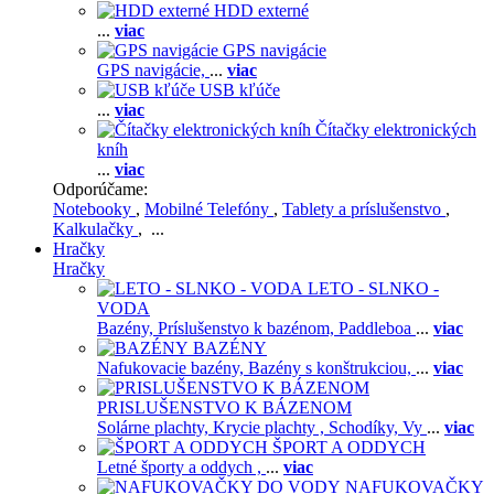
HDD externé
...
viac
GPS navigácie
GPS navigácie,
...
viac
USB kľúče
...
viac
Čítačky elektronických
kníh
...
viac
Odporúčame:
Notebooky
,
Mobilné Telefóny
,
Tablety a príslušenstvo
,
Kalkulačky
, ...
Hračky
Hračky
LETO - SLNKO -
VODA
Bazény,
Príslušenstvo k bazénom,
Paddleboa
...
viac
BAZÉNY
Nafukovacie bazény,
Bazény s konštrukciou,
...
viac
PRISLUŠENSTVO K BÁZENOM
Solárne plachty,
Krycie plachty ,
Schodíky,
Vy
...
viac
ŠPORT A ODDYCH
Letné športy a oddych ,
...
viac
NAFUKOVAČKY