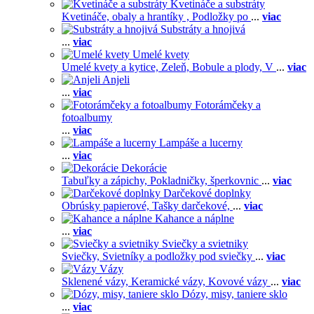
Kvetináče a substráty
Kvetináče, obaly a hrantíky ,
Podložky po
...
viac
Substráty a hnojivá
...
viac
Umelé kvety
Umelé kvety a kytice,
Zeleň,
Bobule a plody,
V
...
viac
Anjeli
...
viac
Fotorámčeky a
fotoalbumy
...
viac
Lampáše a lucerny
...
viac
Dekorácie
Tabuľky a zápichy,
Pokladničky, šperkovnic
...
viac
Darčekové doplnky
Obrúsky papierové,
Tašky darčekové,
...
viac
Kahance a náplne
...
viac
Sviečky a svietniky
Sviečky,
Svietníky a podložky pod sviečky
...
viac
Vázy
Sklenené vázy,
Keramické vázy,
Kovové vázy
...
viac
Dózy, misy, taniere sklo
...
viac