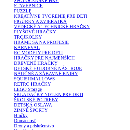
SPOLOČENSKÉ HRY
STAVEBNICE
PUZZLE
KREATÍVNE TVORENIE PRE DETI
FIGÚRKY A ZVIERATKÁ
VEDECKÉ A TECHNICKÉ HRAČKY
PLYŠOVÉ HRAČKY
TROJKOLKY
HRÁME SA NA PROFESIE
KARNEVAL
RC MODELY PRE DETI
HRAČKY PRE NAJMENŠÍCH
DREVENÉ HRAČKY
DETSKÉ HUDOBNÉ NÁSTROJE
NÁUČNÉ A ZÁBAVNÉ KNIHY
SQUISHMALLOWS
RETRO HRAČKY
LEGO Storage
SKLADAČKY NIELEN PRE DETI
ŠKOLSKÉ POTREBY
DETSKÁ OSLAVA
ZIMNÉ ŠPORTY
Hračky
Domácnosť
Drony a príslušenstvo