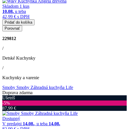
Skladom 1 kus
10.08.
u teba
42,99 €
s DPH
Pridať do košíka
Porovnať
229812
/
Detské Kuchynky
/
Kuchynky a varenie
Smoby Smoby Záhradná kuchyňa Life
Doprava zdarma
Ušetríš
‐5%
87,99 €
Dostupný
V predajni
14.08.
, u teba
14.08.
82,99 €
s DPH