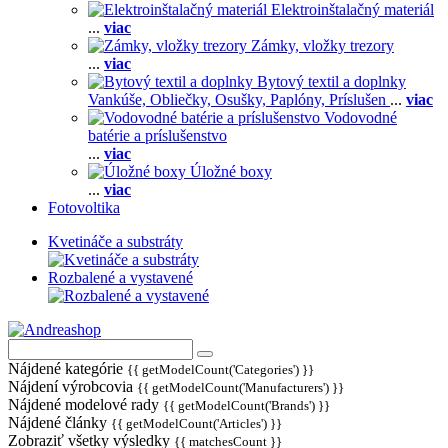
Elektroinštalačný materiál
...
viac
Zámky, vložky trezory
...
viac
Bytový textil a doplnky
Vankúše,
Obliečky,
Osušky,
Paplóny,
Príslušen
...
viac
Vodovodné
batérie a príslušenstvo
...
viac
Úložné boxy
...
viac
Fotovoltika
Kvetináče a substráty
Rozbalené a vystavené
Nájdené kategórie
{{ getModelCount('Categories') }}
Nájdení výrobcovia
{{ getModelCount('Manufacturers') }}
Nájdené modelové rady
{{ getModelCount('Brands') }}
Nájdené články
{{ getModelCount('Articles') }}
Zobraziť všetky výsledky
{{ matchesCount }}