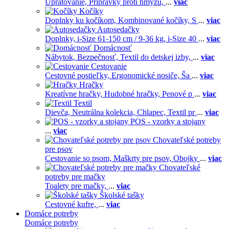
Upratovanie,
Prípravky proti hmyzu,
...
viac
Kočíky
Doplnky ku kočíkom,
Kombinované kočíky,
S
...
viac
Autosedačky
Doplnky,
i-Size 61-150 cm / 9-36 kg,
i-Size 40
...
viac
Domácnosť
Nábytok,
Bezpečnosť,
Textil do detskej izby,
...
viac
Cestovanie
Cestovné postieľky,
Ergonomické nosiče,
Ša
...
viac
Hračky
Kreatívne hračky,
Hudobné hračky,
Penové p
...
viac
Textil
Dievča,
Neutrálna kolekcia,
Chlapec,
Textil pr
...
viac
POS - vzorky a stojany
...
viac
Chovateľské potreby
pre psov
Cestovanie so psom,
Maškrty pre psov,
Obojky
...
viac
Chovateľské
potreby pre mačky
Toalety pre mačky,
...
viac
Školské tašky
Cestovné kufre,
...
viac
Domáce potreby
Domáce potreby