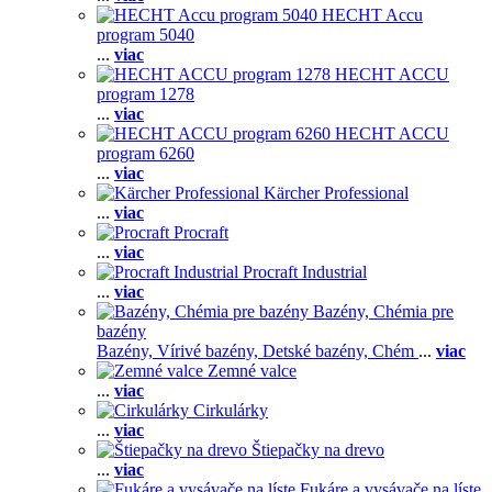
HECHT Accu
program 5040
...
viac
HECHT ACCU
program 1278
...
viac
HECHT ACCU
program 6260
...
viac
Kärcher Professional
...
viac
Procraft
...
viac
Procraft Industrial
...
viac
Bazény, Chémia pre
bazény
Bazény,
Vírivé bazény,
Detské bazény,
Chém
...
viac
Zemné valce
...
viac
Cirkulárky
...
viac
Štiepačky na drevo
...
viac
Fukáre a vysávače na líste