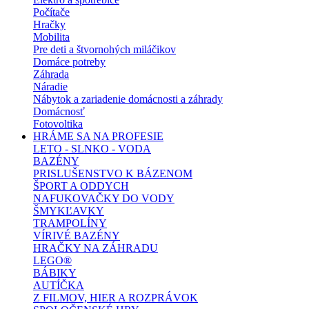
Počítače
Hračky
Mobilita
Pre deti a štvornohých miláčikov
Domáce potreby
Záhrada
Náradie
Nábytok a zariadenie domácnosti a záhrady
Domácnosť
Fotovoltika
HRÁME SA NA PROFESIE
LETO - SLNKO - VODA
BAZÉNY
PRISLUŠENSTVO K BÁZENOM
ŠPORT A ODDYCH
NAFUKOVAČKY DO VODY
ŠMYKĽAVKY
TRAMPOLÍNY
VÍRIVÉ BAZÉNY
HRAČKY NA ZÁHRADU
LEGO®
BÁBIKY
AUTÍČKA
Z FILMOV, HIER A ROZPRÁVOK