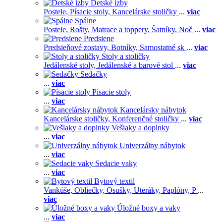
Detské izby
Postele,
Písacie stoly,
Kancelárske stoličky
...
viac
Spálne
Postele,
Rošty,
Matrace a toppery,
Šatníky,
Noč
...
viac
Predsiene
Predsieňové zostavy,
Botníky,
Samostatné sk
...
viac
Stoly a stoličky
Jedálenské stoly,
Jedálenské a barové stol
...
viac
Sedačky
...
viac
Písacie stoly
...
viac
Kancelársky nábytok
Kancelárske stoličky,
Konferenčné stoličky
...
viac
Vešiaky a doplnky
...
viac
Univerzálny nábytok
...
viac
Sedacie vaky
...
viac
Bytový textil
Vankúše,
Obliečky,
Osušky,
Uteráky,
Paplóny,
P
...
viac
Úložné boxy a vaky
...
viac