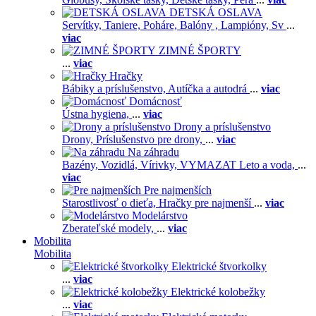
DETSKÁ OSLAVA
Servítky,
Taniere,
Poháre,
Balóny ,
Lampióny,
Sv
...
viac
ZIMNÉ ŠPORTY
...
viac
Hračky
Bábiky a príslušenstvo,
Autíčka a autodrá
...
viac
Domácnosť
Ústna hygiena,
...
viac
Drony a príslušenstvo
Drony,
Príslušenstvo pre drony,
...
viac
Na záhradu
Bazény,
Vozidlá,
Vírivky,
VYMAZAT Leto a voda,
...
viac
Pre najmenších
Starostlivosť o dieťa,
Hračky pre najmenší
...
viac
Modelárstvo
Zberateľské modely,
...
viac
Mobilita
Mobilita
Elektrické štvorkolky
...
viac
Elektrické kolobežky
...
viac