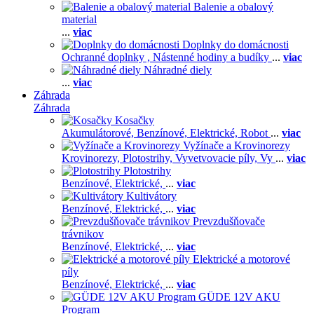
Balenie a obalový
material
...
viac
Doplnky do domácnosti
Ochranné doplnky ,
Nástenné hodiny a budíky
...
viac
Náhradné diely
...
viac
Záhrada
Záhrada
Kosačky
Akumulátorové,
Benzínové,
Elektrické,
Robot
...
viac
Vyžínače a Krovinorezy
Krovinorezy,
Plotostrihy,
Vyvetvovacie píly,
Vy
...
viac
Plotostrihy
Benzínové,
Elektrické,
...
viac
Kultivátory
Benzínové,
Elektrické,
...
viac
Prevzdušňovače
trávnikov
Benzínové,
Elektrické,
...
viac
Elektrické a motorové
píly
Benzínové,
Elektrické,
...
viac
GÜDE 12V AKU
Program