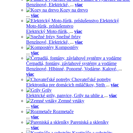
Benzínové,
Elektrické,
...
viac
Kozy na drevo
...
viac
Elektrický
Moto-fúrik, príslušenstvo
Elektrický Moto-fúrik,
...
viac
Snežné frézy
Benzínové,
Elektrické,
...
viac
Kompostéry
...
viac
Čerpadlá, fontány, závlahové systémy a vodárne
Benzínové,
Hlbinné,
Ponorné,
Vodárne,
Kalové,
...
viac
Chovateľské potreby
Elektronika pre domácich miláčikov,
Strih
...
viac
Grily
Elektrické grily, panvice,
Grily na uhlie a
...
viac
Zemné vrtáky
...
viac
Rozmetače
...
viac
Pareniská a skleníky
...
viac
Kvetináče a substráty