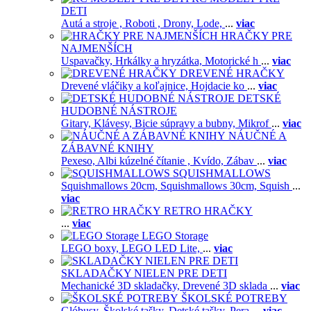
DETI
Autá a stroje ,
Roboti ,
Drony,
Lode,
...
viac
HRAČKY PRE
NAJMENŠÍCH
Uspavačky,
Hrkálky a hryzátka,
Motorické h
...
viac
DREVENÉ HRAČKY
Drevené vláčiky a koľajnice,
Hojdacie ko
...
viac
DETSKÉ
HUDOBNÉ NÁSTROJE
Gitary,
Klávesy,
Bicie súpravy a bubny,
Mikrof
...
viac
NÁUČNÉ A
ZÁBAVNÉ KNIHY
Pexeso,
Albi kúzelné čítanie ,
Kvído,
Zábav
...
viac
SQUISHMALLOWS
Squishmallows 20cm,
Squishmallows 30cm,
Squish
...
viac
RETRO HRAČKY
...
viac
LEGO Storage
LEGO boxy,
LEGO LED Lite,
...
viac
SKLADAČKY NIELEN PRE DETI
Mechanické 3D skladačky,
Drevené 3D sklada
...
viac
ŠKOLSKÉ POTREBY
Glóbusy,
Školské tašky,
Detské tašky,
Pera
...
viac