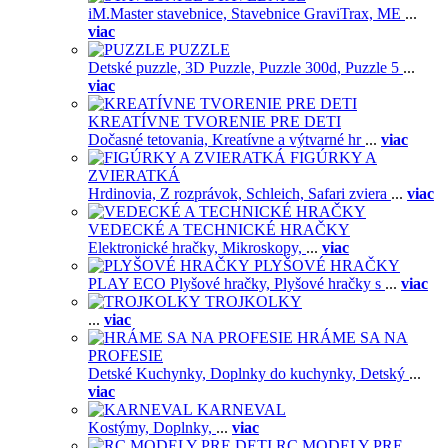
iM.Master stavebnice,
Stavebnice GraviTrax,
ME
...
viac
PUZZLE
Detské puzzle,
3D Puzzle,
Puzzle 300d,
Puzzle 5
...
viac
KREATÍVNE TVORENIE PRE DETI
Dočasné tetovania,
Kreatívne a výtvarné hr
...
viac
FIGÚRKY A
ZVIERATKÁ
Hrdinovia,
Z rozprávok,
Schleich,
Safari zviera
...
viac
VEDECKÉ A TECHNICKÉ HRAČKY
Elektronické hračky,
Mikroskopy,
...
viac
PLYŠOVÉ HRAČKY
PLAY ECO Plyšové hračky,
Plyšové hračky s
...
viac
TROJKOLKY
...
viac
HRÁME SA NA
PROFESIE
Detské Kuchynky,
Doplnky do kuchynky,
Detský
...
viac
KARNEVAL
Kostýmy,
Doplnky,
...
viac
RC MODELY PRE