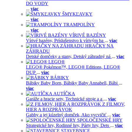
DO VODY
...
viac
ŠMYKĽAVKY
...
viac
TRAMPOLÍNY
...
viac
VÍRIVÉ BAZÉNY
Vírivé bazény,
Príslušenstvo k vírivým ba
...
viac
HRAČKY NA
ZÁHRADU
Detské domčeky a stany,
Detský záhradný ná
...
viac
LEGO®
LEGO® Pokémon™,
LEGO® Editions,
LEGO®
DUP
...
viac
BÁBIKY
Bábiky Baby Born,
Bábiky Baby Annabell,
Bábi
...
viac
AUTÍČKA
Garáže a hracie sety,
Technické stroje a a
...
viac
Z FILMOV,
HIER A ROZPRÁVOK
Gabby a jej kúzelný domček,
Ako vycvičiť
...
viac
SPOLOČENSKÉ HRY
Strategické hry,
Rodinné hry,
Párty hry,
Dets
...
viac
STAVEBNICE