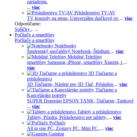
zariadenia.
...
viac
Príslušenstvo TV/AV
TV konzoly na stenu,
Univerzálne diaľkové ov
...
viac
Odporúčame:
Sušičky
, ...
Počítače a smartfóny
Počítače a smartfóny
Notebooky
Študentský spoľahlivý Notebook,
Štúdium
...
viac
Mobilné Telefóny
smartfóny Samsung,
iPhone,
smartfóny Xiaomi,
t
...
viac
3D Tlačiarne a
príslušenstvo
3D Tlačiarne,
Náplne pre 3D Tlač,
Príslušen
...
viac
Tlačiarne a
Kancelárske potreby
SUPER Dopredaj EPSON TANK,
Tlačiarne,
Tankové
...
viac
Tablety a príslušenstvo
Tablety,
Púzdra,
Príslušenstvo pre tablety,
...
viac
Počítače
All in one PC,
Zostavy PC,
Mini PC,
...
viac
Gaming