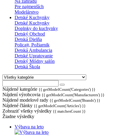
Na záhradu
Pre najmenších
Modelárstvo
Detské Kuchynky
Detské Kuchynky
Doplnky do kuchynky
Detský Obchod
Detská Dielňa
Policajt, Požiarnik
Detská Ambulancia
Detské Upratovanie
Detský Módny salón
Detská Škola
Nájdené kategórie
{{ getModelCount('Categories') }}
Nájdení výrobcovia
{{ getModelCount('Manufacturers') }}
Nájdené modelové rady
{{ getModelCount('Brands') }}
Nájdené články
{{ getModelCount('Articles') }}
Zobraziť všetky výsledky
{{ matchesCount }}
Žiadne výsledky
Výbava na leto