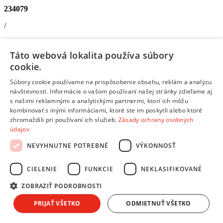
234079
/
Detské Kuchynky
Táto webová lokalita používa súbory
/
cookie.
Kuchynky
Súbory cookie používame na prispôsobenie obsahu, reklám a analýzu
návštevnosti. Informácie o vašom používaní našej stránky zdieľame aj
Doloni Doloni ECO Line Kuchynský set béžová + 34 ks
s našimi reklamnými a analytickými partnermi, ktorí ich môžu
príslušenstva
kombinovať s inými informáciami, ktoré ste im poskytli alebo ktoré
Doprava zdarma
zhromaždili pri používaní ich služieb.
Zásady ochrany osobných
Ušetríš
údajov
‐6%
15,99 €
NEVYHNUTNE POTREBNÉ
VÝKONNOSŤ
Dostupný
CIELENIE
FUNKCIE
NEKLASIFIKOVANÉ
V predajni
14.08.
, u teba
14.08.
14,99 €
s DPH
ZOBRAZIŤ PODROBNOSTI
Pridať do košíka
PRIJAŤ VŠETKO
ODMIETNUŤ VŠETKO
Porovnať
234078