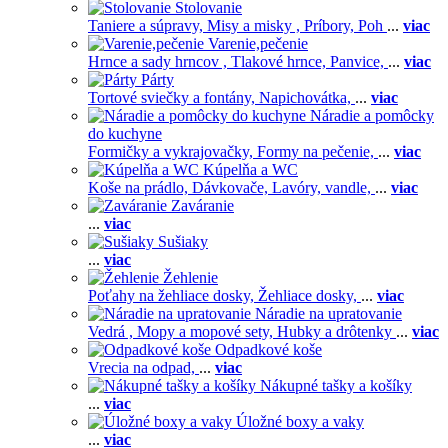
Stolovanie
Taniere a súpravy,
Misy a misky ,
Príbory,
Poh
...
viac
Varenie,pečenie
Hrnce a sady hrncov ,
Tlakové hrnce,
Panvice,
...
viac
Párty
Tortové sviečky a fontány,
Napichovátka,
...
viac
Náradie a pomôcky
do kuchyne
Formičky a vykrajovačky,
Formy na pečenie,
...
viac
Kúpelňa a WC
Koše na prádlo,
Dávkovače,
Lavóry, vandle,
...
viac
Zaváranie
...
viac
Sušiaky
...
viac
Žehlenie
Poťahy na žehliace dosky,
Žehliace dosky,
...
viac
Náradie na upratovanie
Vedrá ,
Mopy a mopové sety,
Hubky a drôtenky
...
viac
Odpadkové koše
Vrecia na odpad,
...
viac
Nákupné tašky a košíky
...
viac
Úložné boxy a vaky
...
viac