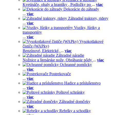
Kvetináče, obaly a hrantíky ,
Podložky po
...
viac
Dekorácie do záhrady
...
viac
Záhradné traktory, ridery
...
viac
Voziky, fúriky a
transportéry
...
viac
Vysokotlakové
čističe (WAPky)
Benzínové,
Elektrické,
...
viac
Záhradné náradie
Nožnice a štepárske nože,
Obrábanie pôdy
...
viac
Ochranné pomôcky
...
viac
Postrekovače
...
viac
Hadice a príslušenstvo
...
viac
Poštové schránky
...
viac
Záhradné domčeky
...
viac
Rebríky a schodíky