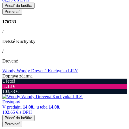
Pridať do košíka
Porovnať
176733
/
Detské Kuchynky
/
Drevené
Woody Woody Drevená Kuchynka LILY
Doprava zdarma
Ušetríš
‐1.18 €
103,83 €
Dostupný
V predajni
14.08.
, u teba
14.08.
102,65 €
s DPH
Pridať do košíka
Porovnať