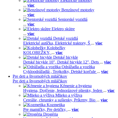
Elektrické motorky
...
viac
Benzínové motorky
...
viac
Seniorské vozidlá
...
viac
Elektro skútre
...
viac
Detské vozidlá
Elektrické autíčka,
Elektrické traktory,
Š
...
viac
Kolobežky
KOLOBEŽKY,
...
viac
Detské bicykle
Detské bicykle 10",
Detské bicykle 12",
Dets
...
viac
Odrážadla a vozítka
Cykloodrážadlá ,
Trojkolky,
Detské korčule
...
viac
Pre deti a štvornohých miláčikov
Pre deti a štvornohých miláčikov
Kŕmenie a hygiena
Hygiena,
Dojčenie,
Jednorázové plienky,
Jeden
...
viac
Mlieko a výživa
Cereálie, chrumky a sušienky,
Príkrmy,
Bio
...
viac
Kozmetika
Pre mamičky,
Pre detičky,
...
viac
Drogéria