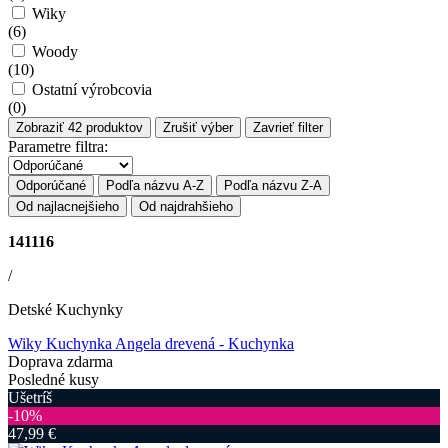
Wiky
(
6
)
Woody
(
10
)
Ostatní výrobcovia
(
0
)
Zobraziť
42
produktov
Zrušiť výber
Zavrieť filter
Parametre filtra:
Odporúčané
Podľa názvu A-Z
Podľa názvu Z-A
Od najlacnejšieho
Od najdrahšieho
141116
/
Detské Kuchynky
Wiky Kuchynka Angela drevená
- Kuchynka
Doprava zdarma
Posledné kusy
Ušetríš
‐10%
47,99 €