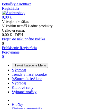
Pobočky a kontakt
Registrácia
0,00 €
V tvojom košíku:
V košíku nemáš žiadne produkty
Celková suma:
0,00 €
s DPH
Prejsť do nákupného košíka
0
Prihlásenie
Registrácia
Porovnanie
0
Hlavné kategórie
Menu
Výpredaj
Trendy v našej ponuke
%
Super akcie
Akcie
Výpredaj
Klubové ceny
Vybrané značky
Hračky
Elektro a spotrebiče