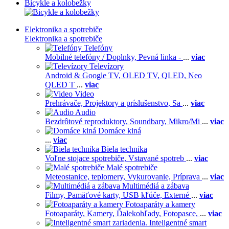
Bicykle a kolobežky
Elektronika a spotrebiče
Elektronika a spotrebiče
Telefóny
Mobilné telefóny / Doplnky,
Pevná linka -
...
viac
Televízory
Android & Google TV,
OLED TV,
QLED, Neo
QLED T
...
viac
Video
Prehrávače,
Projektory a príslušenstvo,
Sa
...
viac
Audio
Bezdrôtové reproduktory,
Soundbary,
Mikro/Mi
...
viac
Domáce kiná
...
viac
Biela technika
Voľne stojace spotrebiče,
Vstavané spotreb
...
viac
Malé spotrebiče
Meteostanice, teplomery,
Vykurovanie,
Príprava
...
viac
Multimédiá a zábava
Filmy,
Pamäťové karty,
USB kľúče,
Externé
...
viac
Fotoaparáty a kamery
Fotoaparáty,
Kamery,
Ďalekohľady,
Fotopasce,
...
viac
Inteligentné smart