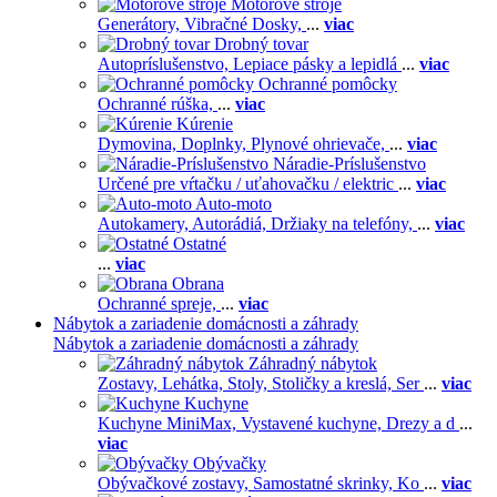
Motorové stroje
Generátory,
Vibračné Dosky,
...
viac
Drobný tovar
Autopríslušenstvo,
Lepiace pásky a lepidlá
...
viac
Ochranné pomôcky
Ochranné rúška,
...
viac
Kúrenie
Dymovina,
Doplnky,
Plynové ohrievače,
...
viac
Náradie-Príslušenstvo
Určené pre vŕtačku / uťahovačku / elektric
...
viac
Auto-moto
Autokamery,
Autorádiá,
Držiaky na telefóny,
...
viac
Ostatné
...
viac
Obrana
Ochranné spreje,
...
viac
Nábytok a zariadenie domácnosti a záhrady
Nábytok a zariadenie domácnosti a záhrady
Záhradný nábytok
Zostavy,
Lehátka,
Stoly,
Stoličky a kreslá,
Ser
...
viac
Kuchyne
Kuchyne MiniMax,
Vystavené kuchyne,
Drezy a d
...
viac
Obývačky
Obývačkové zostavy,
Samostatné skrinky,
Ko
...
viac