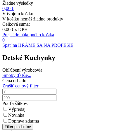
Žiadne výsledky
0,00 €
V tvojom košíku:
V košíku nemáš žiadne produkty
Celková suma:
0,00 €
s DPH
Prejsť do nákupného košíka
0
Späť na HRÁME SA NA PROFESIE
Detské Kuchynky
Obľúbení výrobcovia:
Smoby
ďalšie...
Cena od - do:
Zrušiť cenový filter
Podľa štítkov:
Výpredaj
Novinka
Doprava zdarma
Filter produktov