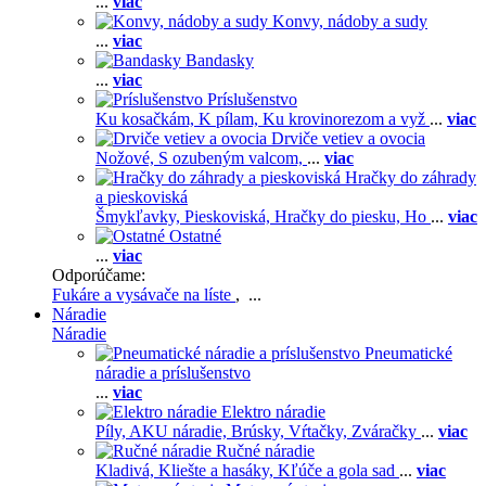
...
viac
Konvy, nádoby a sudy
...
viac
Bandasky
...
viac
Príslušenstvo
Ku kosačkám,
K pílam,
Ku krovinorezom a vyž
...
viac
Drviče vetiev a ovocia
Nožové,
S ozubeným valcom,
...
viac
Hračky do záhrady
a pieskoviská
Šmykľavky,
Pieskoviská,
Hračky do piesku,
Ho
...
viac
Ostatné
...
viac
Odporúčame:
Fukáre a vysávače na líste
, ...
Náradie
Náradie
Pneumatické
náradie a príslušenstvo
...
viac
Elektro náradie
Píly,
AKU náradie,
Brúsky,
Vŕtačky,
Zváračky
...
viac
Ručné náradie
Kladivá,
Kliešte a hasáky,
Kľúče a gola sad
...
viac