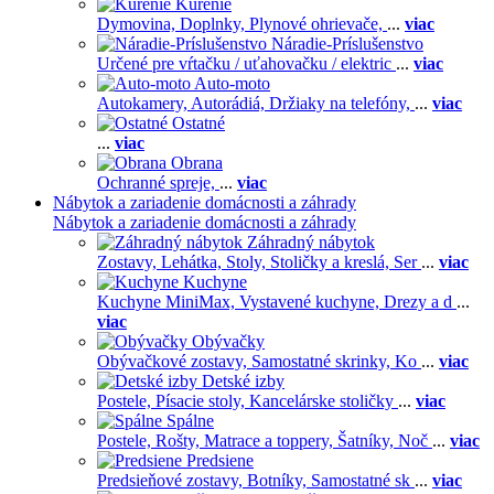
Kúrenie
Dymovina,
Doplnky,
Plynové ohrievače,
...
viac
Náradie-Príslušenstvo
Určené pre vŕtačku / uťahovačku / elektric
...
viac
Auto-moto
Autokamery,
Autorádiá,
Držiaky na telefóny,
...
viac
Ostatné
...
viac
Obrana
Ochranné spreje,
...
viac
Nábytok a zariadenie domácnosti a záhrady
Nábytok a zariadenie domácnosti a záhrady
Záhradný nábytok
Zostavy,
Lehátka,
Stoly,
Stoličky a kreslá,
Ser
...
viac
Kuchyne
Kuchyne MiniMax,
Vystavené kuchyne,
Drezy a d
...
viac
Obývačky
Obývačkové zostavy,
Samostatné skrinky,
Ko
...
viac
Detské izby
Postele,
Písacie stoly,
Kancelárske stoličky
...
viac
Spálne
Postele,
Rošty,
Matrace a toppery,
Šatníky,
Noč
...
viac
Predsiene
Predsieňové zostavy,
Botníky,
Samostatné sk
...
viac