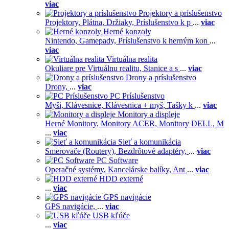
viac
Projektory a príslušenstvo
Projektory,
Plátna,
Držiaky,
Príslušenstvo k p
...
viac
Herné konzoly
Nintendo,
Gamepady,
Príslušenstvo k herným kon
...
viac
Virtuálna realita
Okuliare pre Virtuálnu realitu,
Stanice a s
...
viac
Drony a príslušenstvo
Drony,
...
viac
PC Príslušenstvo
Myši,
Klávesnice,
Klávesnica + myš,
Tašky k
...
viac
Monitory a displeje
Herné Monitory,
Monitory ACER,
Monitory DELL,
M
...
viac
Sieť a komunikácia
Smerovače (Routery),
Bezdrôtové adaptéry,
...
viac
PC Software
Operačné systémy,
Kancelárske balíky,
Ant
...
viac
HDD externé
...
viac
GPS navigácie
GPS navigácie,
...
viac
USB kľúče
...
viac