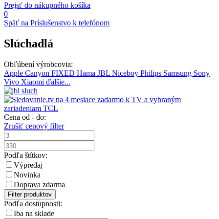
Prejsť do nákupného košíka
0
Späť na Príslušenstvo k telefónom
Slúchadlá
Obľúbení výrobcovia:
Apple
Canyon
FIXED
Hama
JBL
Niceboy
Philips
Samsung
Sony
Vivo
Xiaomi
ďalšie...
Cena od - do:
Zrušiť cenový filter
Podľa štítkov:
Výpredaj
Novinka
Doprava zdarma
Filter produktov
Podľa dostupnosti:
Iba na sklade