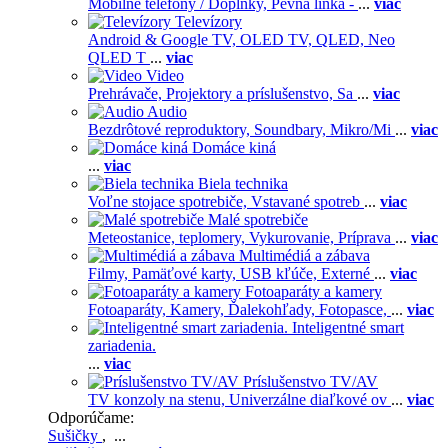
Mobilné telefóny / Doplnky,
Pevná linka -
...
viac
Televízory
Android & Google TV,
OLED TV,
QLED, Neo
QLED T
...
viac
Video
Prehrávače,
Projektory a príslušenstvo,
Sa
...
viac
Audio
Bezdrôtové reproduktory,
Soundbary,
Mikro/Mi
...
viac
Domáce kiná
...
viac
Biela technika
Voľne stojace spotrebiče,
Vstavané spotreb
...
viac
Malé spotrebiče
Meteostanice, teplomery,
Vykurovanie,
Príprava
...
viac
Multimédiá a zábava
Filmy,
Pamäťové karty,
USB kľúče,
Externé
...
viac
Fotoaparáty a kamery
Fotoaparáty,
Kamery,
Ďalekohľady,
Fotopasce,
...
viac
Inteligentné smart
zariadenia.
...
viac
Príslušenstvo TV/AV
TV konzoly na stenu,
Univerzálne diaľkové ov
...
viac
Odporúčame:
Sušičky
, ...