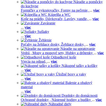
Náradie a pomôcky
do kuchyne
Formičky a vykrajovačky,
Formy na pečenie,
...
viac
Kúpelňa a WC
Koše na prádlo,
Dávkovače,
Lavóry, vandle,
...
viac
Zaváranie
...
viac
Sušiaky
...
viac
Žehlenie
Poťahy na žehliace dosky,
Žehliace dosky,
...
viac
Náradie na upratovanie
Vedrá ,
Mopy a mopové sety,
Hubky a drôtenky
...
viac
Odpadkové koše
Vrecia na odpad,
...
viac
Nákupné tašky a košíky
...
viac
Úložné boxy a vaky
...
viac
Balenie a obalový
material
...
viac
Doplnky do domácnosti
Ochranné doplnky ,
Nástenné hodiny a budíky
...
viac
Náhradné diely