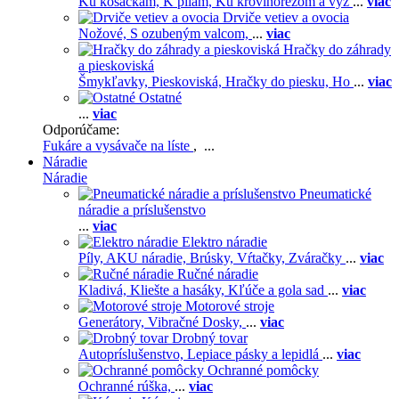
Ku kosačkám,
K pílam,
Ku krovinorezom a vyž
...
viac
Drviče vetiev a ovocia
Nožové,
S ozubeným valcom,
...
viac
Hračky do záhrady
a pieskoviská
Šmykľavky,
Pieskoviská,
Hračky do piesku,
Ho
...
viac
Ostatné
...
viac
Odporúčame:
Fukáre a vysávače na líste
, ...
Náradie
Náradie
Pneumatické
náradie a príslušenstvo
...
viac
Elektro náradie
Píly,
AKU náradie,
Brúsky,
Vŕtačky,
Zváračky
...
viac
Ručné náradie
Kladivá,
Kliešte a hasáky,
Kľúče a gola sad
...
viac
Motorové stroje
Generátory,
Vibračné Dosky,
...
viac
Drobný tovar
Autopríslušenstvo,
Lepiace pásky a lepidlá
...
viac
Ochranné pomôcky
Ochranné rúška,
...
viac