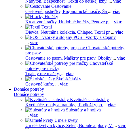
Nábytok,
Bezpečnosť,
Textil do detskej izby,
...
viac
Cestovanie
Cestovné postieľky,
Ergonomické nosiče,
Ša
...
viac
Hračky
Kreatívne hračky,
Hudobné hračky,
Penové p
...
viac
Textil
Dievča,
Neutrálna kolekcia,
Chlapec,
Textil pr
...
viac
POS - vzorky a stojany
...
viac
Chovateľské potreby
pre psov
Cestovanie so psom,
Maškrty pre psov,
Obojky
...
viac
Chovateľské
potreby pre mačky
Toalety pre mačky,
...
viac
Školské tašky
Cestovné kufre,
...
viac
Domáce potreby
Domáce potreby
Kvetináče a substráty
Kvetináče, obaly a hrantíky ,
Podložky po
...
viac
Substráty a hnojivá
...
viac
Umelé kvety
Umelé kvety a kytice,
Zeleň,
Bobule a plody,
V
...
viac