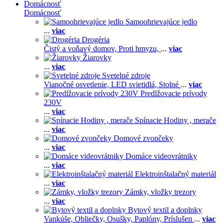
Domácnosť
Domácnosť
Samoohrievajúce jedlo
...
viac
Drogéria
Čistý a voňavý domov,
Proti hmyzu,
...
viac
Žiarovky
...
viac
Svetelné zdroje
Vianočné osvetlenie,
LED svietidlá,
Stolné
...
viac
Predlžovacie prívody
230V
...
viac
Spínacie Hodiny , merače
...
viac
Domové zvončeky
...
viac
Domáce videovrátniky
...
viac
Elektroinštalačný materiál
...
viac
Zámky, vložky trezory
...
viac
Bytový textil a doplnky
Vankúše,
Obliečky,
Osušky,
Paplóny,
Príslušen
...
viac