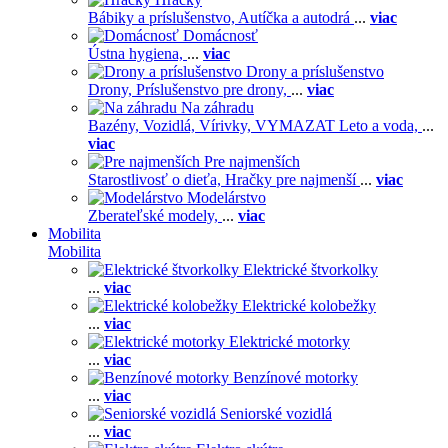
Bábiky a príslušenstvo,
Autíčka a autodrá
...
viac
Domácnosť
Ústna hygiena,
...
viac
Drony a príslušenstvo
Drony,
Príslušenstvo pre drony,
...
viac
Na záhradu
Bazény,
Vozidlá,
Vírivky,
VYMAZAT Leto a voda,
...
viac
Pre najmenších
Starostlivosť o dieťa,
Hračky pre najmenší
...
viac
Modelárstvo
Zberateľské modely,
...
viac
Mobilita
Mobilita
Elektrické štvorkolky
...
viac
Elektrické kolobežky
...
viac
Elektrické motorky
...
viac
Benzínové motorky
...
viac
Seniorské vozidlá
...
viac