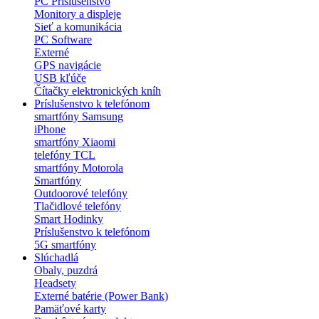
PC Príslušenstvo
Monitory a displeje
Sieť a komunikácia
PC Software
Externé
GPS navigácie
USB kľúče
Čítačky elektronických kníh
Príslušenstvo k telefónom
smartfóny Samsung
iPhone
smartfóny Xiaomi
telefóny TCL
smartfóny Motorola
Smartfóny
Outdoorové telefóny
Tlačidlové telefóny
Smart Hodinky
Príslušenstvo k telefónom
5G smartfóny
Slúchadlá
Obaly, puzdrá
Headsety
Externé batérie (Power Bank)
Pamäťové karty