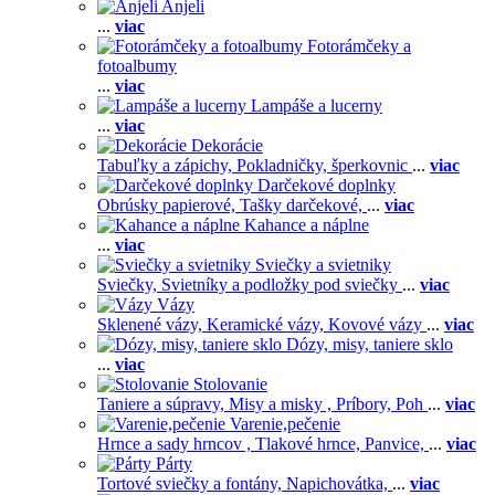
Anjeli
...
viac
Fotorámčeky a
fotoalbumy
...
viac
Lampáše a lucerny
...
viac
Dekorácie
Tabuľky a zápichy,
Pokladničky, šperkovnic
...
viac
Darčekové doplnky
Obrúsky papierové,
Tašky darčekové,
...
viac
Kahance a náplne
...
viac
Sviečky a svietniky
Sviečky,
Svietníky a podložky pod sviečky
...
viac
Vázy
Sklenené vázy,
Keramické vázy,
Kovové vázy
...
viac
Dózy, misy, taniere sklo
...
viac
Stolovanie
Taniere a súpravy,
Misy a misky ,
Príbory,
Poh
...
viac
Varenie,pečenie
Hrnce a sady hrncov ,
Tlakové hrnce,
Panvice,
...
viac
Párty
Tortové sviečky a fontány,
Napichovátka,
...
viac