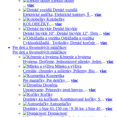
Elektro skútre
...
viac
Detské vozidlá
Elektrické autíčka,
Elektrické traktory,
Š
...
viac
Kolobežky
KOLOBEŽKY,
...
viac
Detské bicykle
Detské bicykle 10",
Detské bicykle 12",
Dets
...
viac
Odrážadla a vozítka
Cykloodrážadlá ,
Trojkolky,
Detské korčule
...
viac
Pre deti a štvornohých miláčikov
Pre deti a štvornohých miláčikov
Kŕmenie a hygiena
Hygiena,
Dojčenie,
Jednorázové plienky,
Jeden
...
viac
Mlieko a výživa
Cereálie, chrumky a sušienky,
Príkrmy,
Bio
...
viac
Kozmetika
Pre mamičky,
Pre detičky,
...
viac
Drogéria
Upratovanie,
Prípravky proti hmyzu,
...
viac
Kočíky
Doplnky ku kočíkom,
Kombinované kočíky,
S
...
viac
Autosedačky
Doplnky,
i-Size 61-150 cm / 9-36 kg,
i-Size 40
...
viac
Domácnosť