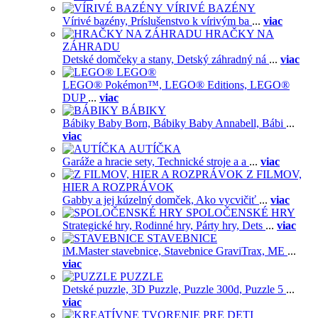
VÍRIVÉ BAZÉNY
Vírivé bazény,
Príslušenstvo k vírivým ba
...
viac
HRAČKY NA
ZÁHRADU
Detské domčeky a stany,
Detský záhradný ná
...
viac
LEGO®
LEGO® Pokémon™,
LEGO® Editions,
LEGO®
DUP
...
viac
BÁBIKY
Bábiky Baby Born,
Bábiky Baby Annabell,
Bábi
...
viac
AUTÍČKA
Garáže a hracie sety,
Technické stroje a a
...
viac
Z FILMOV,
HIER A ROZPRÁVOK
Gabby a jej kúzelný domček,
Ako vycvičiť
...
viac
SPOLOČENSKÉ HRY
Strategické hry,
Rodinné hry,
Párty hry,
Dets
...
viac
STAVEBNICE
iM.Master stavebnice,
Stavebnice GraviTrax,
ME
...
viac
PUZZLE
Detské puzzle,
3D Puzzle,
Puzzle 300d,
Puzzle 5
...
viac