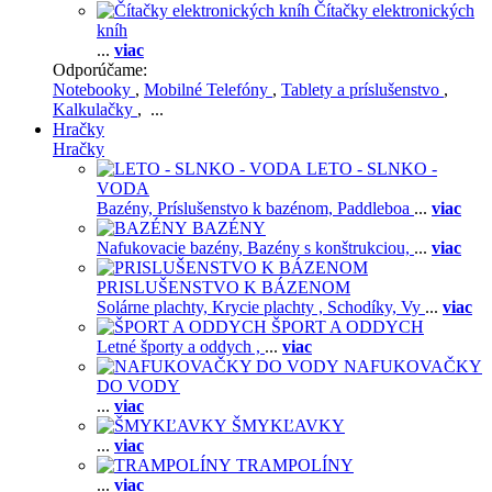
Čítačky elektronických
kníh
...
viac
Odporúčame:
Notebooky
,
Mobilné Telefóny
,
Tablety a príslušenstvo
,
Kalkulačky
, ...
Hračky
Hračky
LETO - SLNKO -
VODA
Bazény,
Príslušenstvo k bazénom,
Paddleboa
...
viac
BAZÉNY
Nafukovacie bazény,
Bazény s konštrukciou,
...
viac
PRISLUŠENSTVO K BÁZENOM
Solárne plachty,
Krycie plachty ,
Schodíky,
Vy
...
viac
ŠPORT A ODDYCH
Letné športy a oddych ,
...
viac
NAFUKOVAČKY
DO VODY
...
viac
ŠMYKĽAVKY
...
viac
TRAMPOLÍNY
...
viac