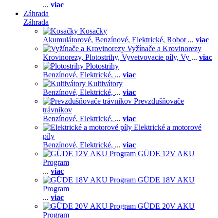
...
viac
Záhrada
Záhrada
Kosačky
Akumulátorové,
Benzínové,
Elektrické,
Robot
...
viac
Vyžínače a Krovinorezy
Krovinorezy,
Plotostrihy,
Vyvetvovacie píly,
Vy
...
viac
Plotostrihy
Benzínové,
Elektrické,
...
viac
Kultivátory
Benzínové,
Elektrické,
...
viac
Prevzdušňovače
trávnikov
Benzínové,
Elektrické,
...
viac
Elektrické a motorové
píly
Benzínové,
Elektrické,
...
viac
GÜDE 12V AKU
Program
...
viac
GÜDE 18V AKU
Program
...
viac
GÜDE 20V AKU
Program