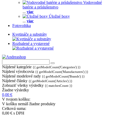
Vodovodné
batérie a príslušenstvo
...
viac
Úložné boxy
...
viac
Fotovoltika
Kvetináče a substráty
Rozbalené a vystavené
Nájdené kategórie
{{ getModelCount('Categories') }}
Nájdení výrobcovia
{{ getModelCount('Manufacturers') }}
Nájdené modelové rady
{{ getModelCount('Brands') }}
Nájdené články
{{ getModelCount('Articles') }}
Zobraziť všetky výsledky
{{ matchesCount }}
Žiadne výsledky
0,00 €
V tvojom košíku:
V košíku nemáš žiadne produkty
Celková suma:
0,00 €
s DPH