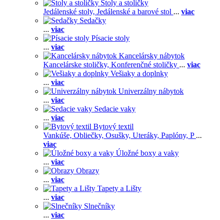
Stoly a stoličky
Jedálenské stoly,
Jedálenské a barové stol
...
viac
Sedačky
...
viac
Písacie stoly
...
viac
Kancelársky nábytok
Kancelárske stoličky,
Konferenčné stoličky
...
viac
Vešiaky a doplnky
...
viac
Univerzálny nábytok
...
viac
Sedacie vaky
...
viac
Bytový textil
Vankúše,
Obliečky,
Osušky,
Uteráky,
Paplóny,
P
...
viac
Úložné boxy a vaky
...
viac
Obrazy
...
viac
Tapety a Lišty
...
viac
Slnečníky
...
viac