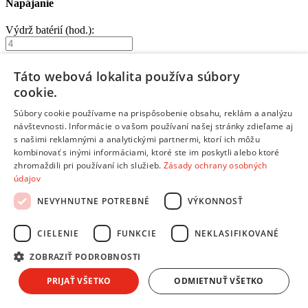
Napájanie
Výdrž batérií (hod.):
–
Táto webová lokalita používa súbory
Zobraziť
262
produktov
Zrušiť výber
Zavrieť filter
cookie.
Parametre filtra:
Súbory cookie používame na prispôsobenie obsahu, reklám a analýzu
Odporúčané
Podľa názvu A-Z
Podľa názvu Z-A
návštevnosti. Informácie o vašom používaní našej stránky zdieľame aj
s našimi reklamnými a analytickými partnermi, ktorí ich môžu
Od najlacnejšieho
Od najdrahšieho
kombinovať s inými informáciami, ktoré ste im poskytli alebo ktoré
232564
zhromaždili pri používaní ich služieb.
Zásady ochrany osobných
údajov
/
NEVYHNUTNE POTREBNÉ
VÝKONNOSŤ
Audio slúchadlá
CIELENIE
FUNKCIE
NEKLASIFIKOVANÉ
/
ZOBRAZIŤ PODROBNOSTI
Uzavreté slúchadlá
Niceboy Aura 5 ANC
- Bezdrôtové slúchadlá
PRIJAŤ VŠETKO
ODMIETNUŤ VŠETKO
Citlivosť
: 95 dB •
Frekvenčný rozsah
: 20 Hz - 20 kHz •
Prevedenie
: Uzavreté Circum-aural (Full-size) •
Typ prenosu