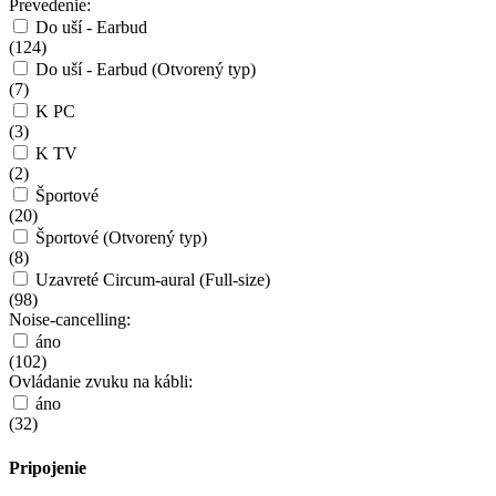
Prevedenie:
Do uší - Earbud
(
124
)
Do uší - Earbud (Otvorený typ)
(
7
)
K PC
(
3
)
K TV
(
2
)
Športové
(
20
)
Športové (Otvorený typ)
(
8
)
Uzavreté Circum-aural (Full-size)
(
98
)
Noise-cancelling:
áno
(
102
)
Ovládanie zvuku na kábli:
áno
(
32
)
Pripojenie