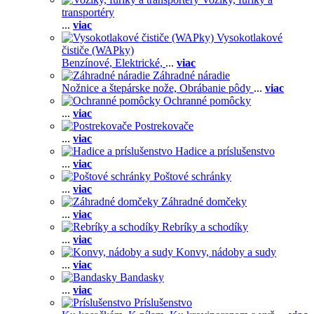
transportéry
...
viac
Vysokotlakové
čističe (WAPky)
Benzínové,
Elektrické,
...
viac
Záhradné náradie
Nožnice a štepárske nože,
Obrábanie pôdy
...
viac
Ochranné pomôcky
...
viac
Postrekovače
...
viac
Hadice a príslušenstvo
...
viac
Poštové schránky
...
viac
Záhradné domčeky
...
viac
Rebríky a schodíky
...
viac
Konvy, nádoby a sudy
...
viac
Bandasky
...
viac
Príslušenstvo