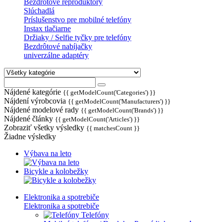
Bezdrôtové reproduktory
Slúchadlá
Príslušenstvo pre mobilné telefóny
Instax tlačiarne
Držiaky / Selfie tyčky pre telefóny
Bezdrôtové nabíjačky
univerzálne adaptéry
Nájdené kategórie
{{ getModelCount('Categories') }}
Nájdení výrobcovia
{{ getModelCount('Manufacturers') }}
Nájdené modelové rady
{{ getModelCount('Brands') }}
Nájdené články
{{ getModelCount('Articles') }}
Zobraziť všetky výsledky
{{ matchesCount }}
Žiadne výsledky
Výbava na leto
Bicykle a kolobežky
Elektronika a spotrebiče
Elektronika a spotrebiče
Telefóny