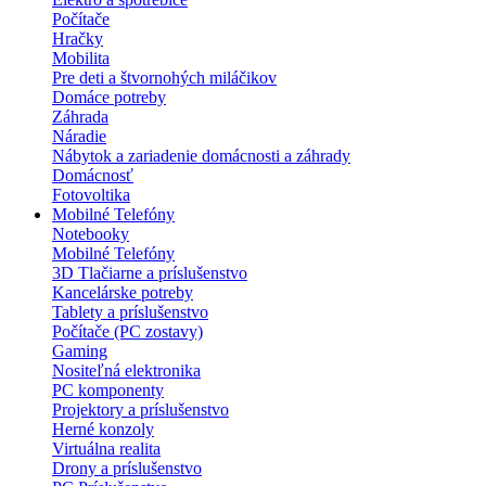
Počítače
Hračky
Mobilita
Pre deti a štvornohých miláčikov
Domáce potreby
Záhrada
Náradie
Nábytok a zariadenie domácnosti a záhrady
Domácnosť
Fotovoltika
Mobilné Telefóny
Notebooky
Mobilné Telefóny
3D Tlačiarne a príslušenstvo
Kancelárske potreby
Tablety a príslušenstvo
Počítače (PC zostavy)
Gaming
Nositeľná elektronika
PC komponenty
Projektory a príslušenstvo
Herné konzoly
Virtuálna realita
Drony a príslušenstvo