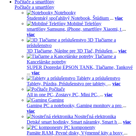
Počítače a smartfóny
Počítače a smartfóny
Notebooky
Študentský spoľahlivý Notebook,
Štúdium
...
viac
Mobilné Telefóny
smartfóny Samsung,
iPhone,
smartfóny Xiaomi,
t
...
viac
3D Tlačiarne a
príslušenstvo
3D Tlačiarne,
Náplne pre 3D Tlač,
Príslušen
...
viac
Tlačiarne a
Kancelárske potreby
SUPER Dopredaj EPSON TANK,
Tlačiarne,
Tankové
...
viac
Tablety a príslušenstvo
Tablety,
Púzdra,
Príslušenstvo pre tablety,
...
viac
Počítače
All in one PC,
Zostavy PC,
Mini PC,
...
viac
Gaming
Gaming PC a notebooky,
Gaming monitory a pro
...
viac
Nositeľná elektronika
Detské smart hodinky,
Smart náramky,
Smart h
...
viac
PC komponenty
Pamäte RAM,
Pevné disky,
Výmenné kity a boxy
...