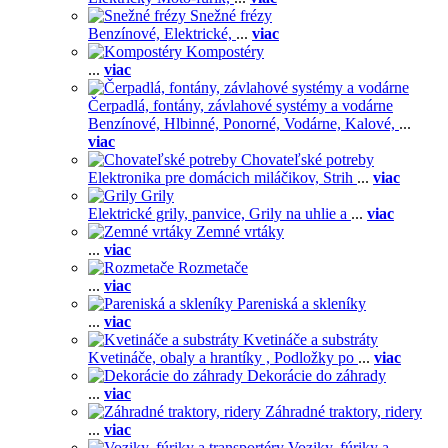
Snežné frézy
Benzínové,
Elektrické,
...
viac
Kompostéry
...
viac
Čerpadlá, fontány, závlahové systémy a vodárne
Benzínové,
Hlbinné,
Ponorné,
Vodárne,
Kalové,
...
viac
Chovateľské potreby
Elektronika pre domácich miláčikov,
Strih
...
viac
Grily
Elektrické grily, panvice,
Grily na uhlie a
...
viac
Zemné vrtáky
...
viac
Rozmetače
...
viac
Pareniská a skleníky
...
viac
Kvetináče a substráty
Kvetináče, obaly a hrantíky ,
Podložky po
...
viac
Dekorácie do záhrady
...
viac
Záhradné traktory, ridery
...
viac
Voziky, fúriky a