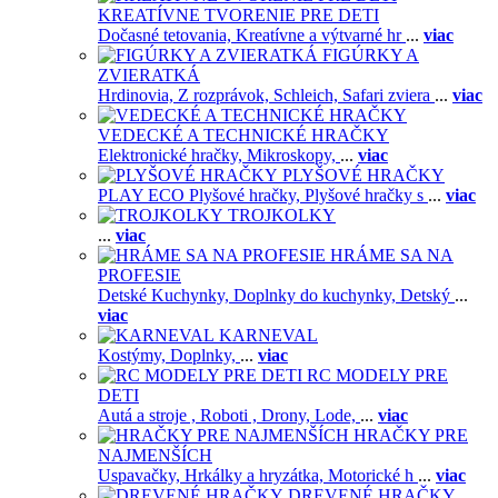
KREATÍVNE TVORENIE PRE DETI
Dočasné tetovania,
Kreatívne a výtvarné hr
...
viac
FIGÚRKY A
ZVIERATKÁ
Hrdinovia,
Z rozprávok,
Schleich,
Safari zviera
...
viac
VEDECKÉ A TECHNICKÉ HRAČKY
Elektronické hračky,
Mikroskopy,
...
viac
PLYŠOVÉ HRAČKY
PLAY ECO Plyšové hračky,
Plyšové hračky s
...
viac
TROJKOLKY
...
viac
HRÁME SA NA
PROFESIE
Detské Kuchynky,
Doplnky do kuchynky,
Detský
...
viac
KARNEVAL
Kostýmy,
Doplnky,
...
viac
RC MODELY PRE
DETI
Autá a stroje ,
Roboti ,
Drony,
Lode,
...
viac
HRAČKY PRE
NAJMENŠÍCH
Uspavačky,
Hrkálky a hryzátka,
Motorické h
...
viac
DREVENÉ HRAČKY