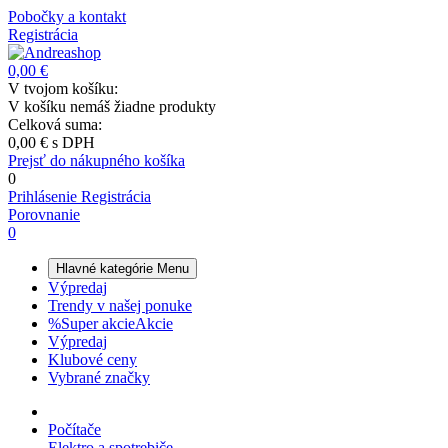
Pobočky a kontakt
Registrácia
0,00 €
V tvojom košíku:
V košíku nemáš žiadne produkty
Celková suma:
0,00 €
s DPH
Prejsť do nákupného košíka
0
Prihlásenie
Registrácia
Porovnanie
0
Hlavné kategórie
Menu
Výpredaj
Trendy v našej ponuke
%
Super akcie
Akcie
Výpredaj
Klubové ceny
Vybrané značky
Počítače
Elektro a spotrebiče