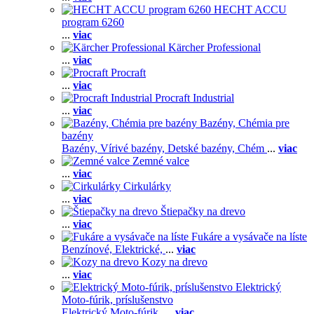
HECHT ACCU
program 6260
...
viac
Kärcher Professional
...
viac
Procraft
...
viac
Procraft Industrial
...
viac
Bazény, Chémia pre
bazény
Bazény,
Vírivé bazény,
Detské bazény,
Chém
...
viac
Zemné valce
...
viac
Cirkulárky
...
viac
Štiepačky na drevo
...
viac
Fukáre a vysávače na líste
Benzínové,
Elektrické,
...
viac
Kozy na drevo
...
viac
Elektrický
Moto-fúrik, príslušenstvo
Elektrický Moto-fúrik,
...
viac