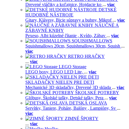
Drevené vláčiky a koľajnice,
Hojdacie ko
...
viac
DETSKÉ
HUDOBNÉ NÁSTROJE
Gitary,
Klávesy,
Bicie súpravy a bubny,
Mikrof
...
viac
NÁUČNÉ A
ZÁBAVNÉ KNIHY
Pexeso,
Albi kúzelné čítanie ,
Kvído,
Zábav
...
viac
SQUISHMALLOWS
Squishmallows 20cm,
Squishmallows 30cm,
Squish
...
viac
RETRO HRAČKY
...
viac
LEGO Storage
LEGO boxy,
LEGO LED Lite,
...
viac
SKLADAČKY NIELEN PRE DETI
Mechanické 3D skladačky,
Drevené 3D sklada
...
viac
ŠKOLSKÉ POTREBY
Glóbusy,
Školské tašky,
Detské tašky,
Pera
...
viac
DETSKÁ OSLAVA
Servítky,
Taniere,
Poháre,
Balóny ,
Lampióny,
Sv
...
viac
ZIMNÉ ŠPORTY
...
viac
Hračky