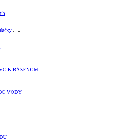
níh
ulačky
, ...
A
TVO K BÁZENOM
DO VODY
ADU