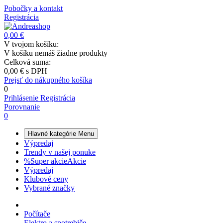
Pobočky a kontakt
Registrácia
0,00 €
V tvojom košíku:
V košíku nemáš žiadne produkty
Celková suma:
0,00 €
s DPH
Prejsť do nákupného košíka
0
Prihlásenie
Registrácia
Porovnanie
0
Hlavné kategórie
Menu
Výpredaj
Trendy v našej ponuke
%
Super akcie
Akcie
Výpredaj
Klubové ceny
Vybrané značky
Počítače
Elektro a spotrebiče