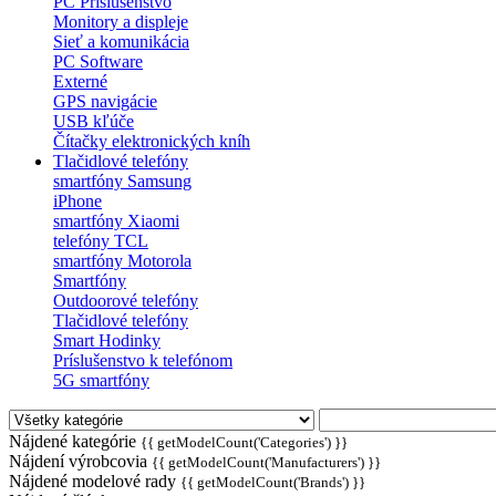
PC Príslušenstvo
Monitory a displeje
Sieť a komunikácia
PC Software
Externé
GPS navigácie
USB kľúče
Čítačky elektronických kníh
Tlačidlové telefóny
smartfóny Samsung
iPhone
smartfóny Xiaomi
telefóny TCL
smartfóny Motorola
Smartfóny
Outdoorové telefóny
Tlačidlové telefóny
Smart Hodinky
Príslušenstvo k telefónom
5G smartfóny
Nájdené kategórie
{{ getModelCount('Categories') }}
Nájdení výrobcovia
{{ getModelCount('Manufacturers') }}
Nájdené modelové rady
{{ getModelCount('Brands') }}