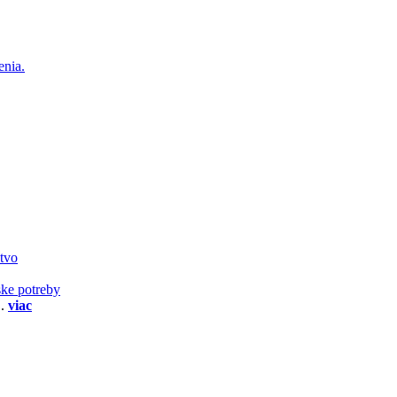
enia.
stvo
ske potreby
..
viac