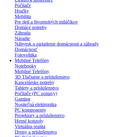
Počítače
Hračky
Mobilita
Pre deti a štvornohých miláčikov
Domáce potreby
Záhrada
Náradie
Nábytok a zariadenie domácnosti a záhrady
Domácnosť
Fotovoltika
Mobilné Telefóny
Notebooky
Mobilné Telefóny
3D Tlačiarne a príslušenstvo
Kancelárske potreby
Tablety a príslušenstvo
Počítače (PC zostavy)
Gaming
Nositeľná elektronika
PC komponenty
Projektory a príslušenstvo
Herné konzoly
Virtuálna realita
Drony a príslušenstvo