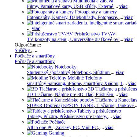
Multimédiá a zábava
Filmy,
Pamäťové karty,
USB kľúče,
Externé
...
viac
Fotoaparáty a kamery
Fotoaparáty,
Kamery,
Ďalekohľady,
Fotopasce,
...
viac
Inteligentné smart zariad
...
viac
Príslušenstvo TV/AV
TV konzoly na stenu,
Univerzálne diaľkové ov
...
viac
Odporúčame:
Sušičky
, ...
Počítače a smartfóny
Počítače a smartfóny
Notebooky
Študentský spoľahlivý Notebook,
Štúdium
...
viac
Mobilné Telefóny
smartfóny Samsung,
iPhone,
smartfóny Xiaomi,
t
...
viac
3D Tlačiarne a príslušen
3D Tlačiarne,
Náplne pre 3D Tlač,
Príslušen
...
viac
Tlačiarne a Kancelár
SUPER Dopredaj EPSON TANK,
Tlačiarne,
Tankové
.
Tablety a príslušenstvo
Tablety,
Púzdra,
Príslušenstvo pre tablety,
...
viac
Počítače
All in one PC,
Zostavy PC,
Mini PC,
...
viac
Gaming