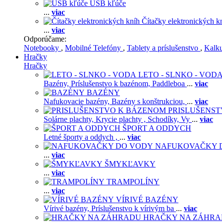
USB kľúče
...
viac
Čítačky elektronických k
...
viac
Odporúčame:
Notebooky
,
Mobilné Telefóny
,
Tablety a príslušenstvo
,
Kalk
Hračky
Hračky
LETO - SLNKO - VOD
Bazény,
Príslušenstvo k bazénom,
Paddleboa
...
viac
BAZÉNY
Nafukovacie bazény,
Bazény s konštrukciou,
...
viac
PRISLUŠENS
Solárne plachty,
Krycie plachty ,
Schodíky,
Vy
...
viac
ŠPORT A ODDYCH
Letné športy a oddych ,
...
viac
NAFUKOVAČKY 
...
viac
ŠMYKĽAVKY
...
viac
TRAMPOLÍNY
...
viac
VÍRIVÉ BAZÉNY
Vírivé bazény,
Príslušenstvo k vírivým ba
...
viac
HRAČKY NA ZÁHR