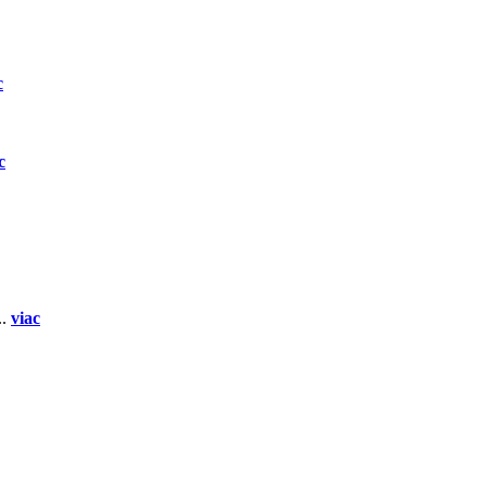
c
c
..
viac