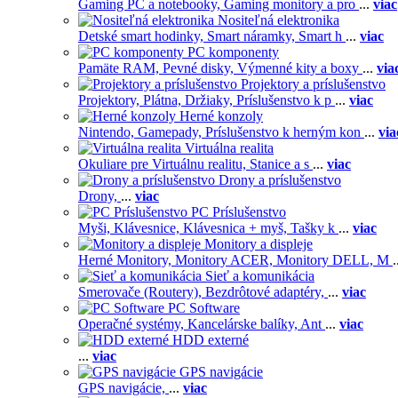
Gaming PC a notebooky,
Gaming monitory a pro
...
viac
Nositeľná elektronika
Detské smart hodinky,
Smart náramky,
Smart h
...
viac
PC komponenty
Pamäte RAM,
Pevné disky,
Výmenné kity a boxy
...
via
Projektory a príslušenstvo
Projektory,
Plátna,
Držiaky,
Príslušenstvo k p
...
viac
Herné konzoly
Nintendo,
Gamepady,
Príslušenstvo k herným kon
...
via
Virtuálna realita
Okuliare pre Virtuálnu realitu,
Stanice a s
...
viac
Drony a príslušenstvo
Drony,
...
viac
PC Príslušenstvo
Myši,
Klávesnice,
Klávesnica + myš,
Tašky k
...
viac
Monitory a displeje
Herné Monitory,
Monitory ACER,
Monitory DELL,
M
.
Sieť a komunikácia
Smerovače (Routery),
Bezdrôtové adaptéry,
...
viac
PC Software
Operačné systémy,
Kancelárske balíky,
Ant
...
viac
HDD externé
...
viac
GPS navigácie
GPS navigácie,
...
viac