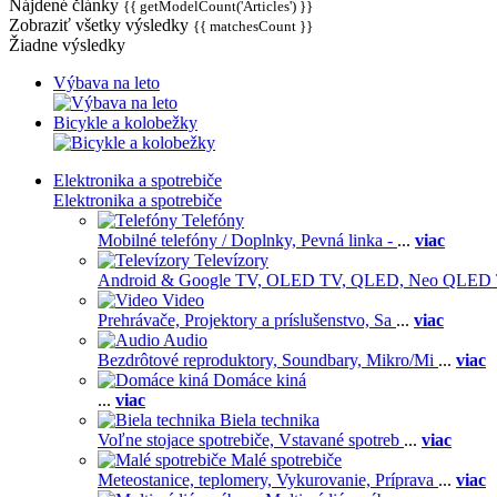
Nájdené články
{{ getModelCount('Articles') }}
Zobraziť všetky výsledky
{{ matchesCount }}
Žiadne výsledky
Výbava na leto
Bicykle a kolobežky
Elektronika a spotrebiče
Elektronika a spotrebiče
Telefóny
Mobilné telefóny / Doplnky,
Pevná linka -
...
viac
Televízory
Android & Google TV,
OLED TV,
QLED, Neo QLED
Video
Prehrávače,
Projektory a príslušenstvo,
Sa
...
viac
Audio
Bezdrôtové reproduktory,
Soundbary,
Mikro/Mi
...
viac
Domáce kiná
...
viac
Biela technika
Voľne stojace spotrebiče,
Vstavané spotreb
...
viac
Malé spotrebiče
Meteostanice, teplomery,
Vykurovanie,
Príprava
...
viac