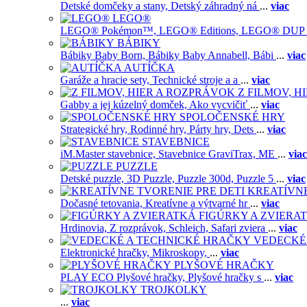
Detské domčeky a stany,
Detský záhradný ná
...
viac
LEGO®
LEGO® Pokémon™,
LEGO® Editions,
LEGO® DUP
BÁBIKY
Bábiky Baby Born,
Bábiky Baby Annabell,
Bábi
...
viac
AUTÍČKA
Garáže a hracie sety,
Technické stroje a a
...
viac
Z FILMOV, 
Gabby a jej kúzelný domček,
Ako vycvičiť
...
viac
SPOLOČENSKÉ HRY
Strategické hry,
Rodinné hry,
Párty hry,
Dets
...
viac
STAVEBNICE
iM.Master stavebnice,
Stavebnice GraviTrax,
ME
...
viac
PUZZLE
Detské puzzle,
3D Puzzle,
Puzzle 300d,
Puzzle 5
...
viac
KREATÍVNE
Dočasné tetovania,
Kreatívne a výtvarné hr
...
viac
FIGÚRKY A ZVIERA
Hrdinovia,
Z rozprávok,
Schleich,
Safari zviera
...
viac
VEDECKÉ
Elektronické hračky,
Mikroskopy,
...
viac
PLYŠOVÉ HRAČKY
PLAY ECO Plyšové hračky,
Plyšové hračky s
...
viac
TROJKOLKY
...
viac