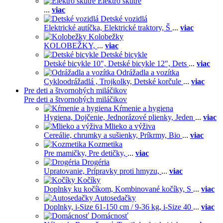
Elektro skútre
...
viac
Detské vozidlá
Elektrické autíčka,
Elektrické traktory,
Š
...
viac
Kolobežky
KOLOBEŽKY,
...
viac
Detské bicykle
Detské bicykle 10",
Detské bicykle 12",
Dets
...
viac
Odrážadla a vozítka
Cykloodrážadlá ,
Trojkolky,
Detské korčule
...
viac
Pre deti a štvornohých miláčikov
Pre deti a štvornohých miláčikov
Kŕmenie a hygiena
Hygiena,
Dojčenie,
Jednorázové plienky,
Jeden
...
viac
Mlieko a výživa
Cereálie, chrumky a sušienky,
Príkrmy,
Bio
...
viac
Kozmetika
Pre mamičky,
Pre detičky,
...
viac
Drogéria
Upratovanie,
Prípravky proti hmyzu,
...
viac
Kočíky
Doplnky ku kočíkom,
Kombinované kočíky,
S
...
viac
Autosedačky
Doplnky,
i-Size 61-150 cm / 9-36 kg,
i-Size 40
...
viac
Domácnosť