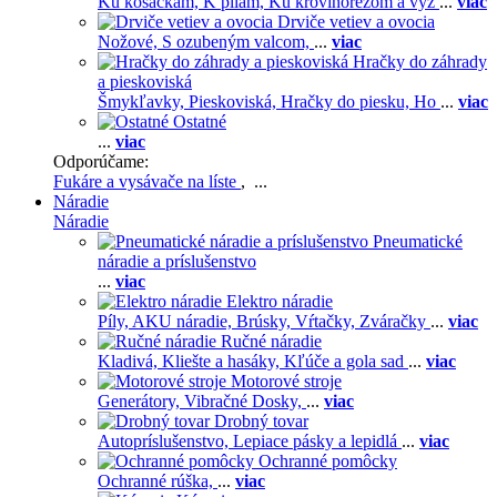
Ku kosačkám,
K pílam,
Ku krovinorezom a vyž
...
viac
Drviče vetiev a ovocia
Nožové,
S ozubeným valcom,
...
viac
Hračky do záhrady
a pieskoviská
Šmykľavky,
Pieskoviská,
Hračky do piesku,
Ho
...
viac
Ostatné
...
viac
Odporúčame:
Fukáre a vysávače na líste
, ...
Náradie
Náradie
Pneumatické
náradie a príslušenstvo
...
viac
Elektro náradie
Píly,
AKU náradie,
Brúsky,
Vŕtačky,
Zváračky
...
viac
Ručné náradie
Kladivá,
Kliešte a hasáky,
Kľúče a gola sad
...
viac
Motorové stroje
Generátory,
Vibračné Dosky,
...
viac
Drobný tovar
Autopríslušenstvo,
Lepiace pásky a lepidlá
...
viac
Ochranné pomôcky
Ochranné rúška,
...
viac