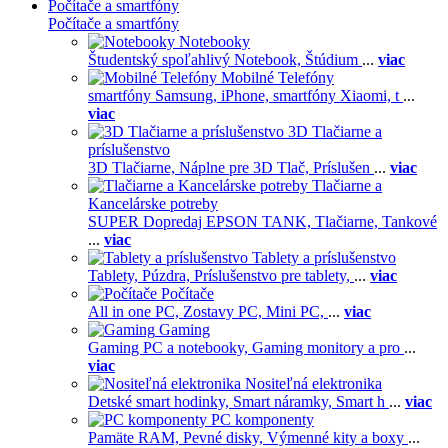
Počítače a smartfóny
Počítače a smartfóny
Notebooky
Študentský spoľahlivý Notebook,
Štúdium
...
viac
Mobilné Telefóny
smartfóny Samsung,
iPhone,
smartfóny Xiaomi,
t
...
viac
3D Tlačiarne a
príslušenstvo
3D Tlačiarne,
Náplne pre 3D Tlač,
Príslušen
...
viac
Tlačiarne a
Kancelárske potreby
SUPER Dopredaj EPSON TANK,
Tlačiarne,
Tankové
...
viac
Tablety a príslušenstvo
Tablety,
Púzdra,
Príslušenstvo pre tablety,
...
viac
Počítače
All in one PC,
Zostavy PC,
Mini PC,
...
viac
Gaming
Gaming PC a notebooky,
Gaming monitory a pro
...
viac
Nositeľná elektronika
Detské smart hodinky,
Smart náramky,
Smart h
...
viac
PC komponenty
Pamäte RAM,
Pevné disky,
Výmenné kity a boxy
...