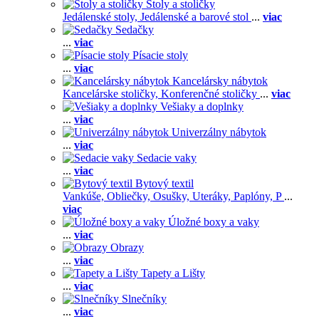
Stoly a stoličky
Jedálenské stoly,
Jedálenské a barové stol
...
viac
Sedačky
...
viac
Písacie stoly
...
viac
Kancelársky nábytok
Kancelárske stoličky,
Konferenčné stoličky
...
viac
Vešiaky a doplnky
...
viac
Univerzálny nábytok
...
viac
Sedacie vaky
...
viac
Bytový textil
Vankúše,
Obliečky,
Osušky,
Uteráky,
Paplóny,
P
...
viac
Úložné boxy a vaky
...
viac
Obrazy
...
viac
Tapety a Lišty
...
viac
Slnečníky
...
viac