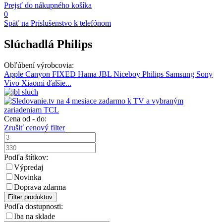
Prejsť do nákupného košíka
0
Späť na Príslušenstvo k telefónom
Slúchadlá Philips
Obľúbení výrobcovia:
Apple
Canyon
FIXED
Hama
JBL
Niceboy
Philips
Samsung
Sony
Vivo
Xiaomi
ďalšie...
Cena od - do:
Zrušiť cenový filter
Podľa štítkov:
Výpredaj
Novinka
Doprava zdarma
Filter produktov
Podľa dostupnosti:
Iba na sklade