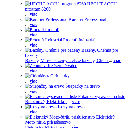
HECHT ACCU
program 6260
...
viac
Kärcher Professional
...
viac
Procraft
...
viac
Procraft Industrial
...
viac
Bazény, Chémia pre
bazény
Bazény,
Vírivé bazény,
Detské bazény,
Chém
...
viac
Zemné valce
...
viac
Cirkulárky
...
viac
Štiepačky na drevo
...
viac
Fukáre a vysávače na líste
Benzínové,
Elektrické,
...
viac
Kozy na drevo
...
viac
Elektrický
Moto-fúrik, príslušenstvo
Elektrický Moto-fúrik,
...
viac