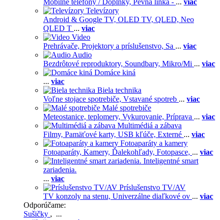
Mobilné telefóny / Doplnky,
Pevná linka -
...
viac
Televízory
Android & Google TV,
OLED TV,
QLED, Neo
QLED T
...
viac
Video
Prehrávače,
Projektory a príslušenstvo,
Sa
...
viac
Audio
Bezdrôtové reproduktory,
Soundbary,
Mikro/Mi
...
viac
Domáce kiná
...
viac
Biela technika
Voľne stojace spotrebiče,
Vstavané spotreb
...
viac
Malé spotrebiče
Meteostanice, teplomery,
Vykurovanie,
Príprava
...
viac
Multimédiá a zábava
Filmy,
Pamäťové karty,
USB kľúče,
Externé
...
viac
Fotoaparáty a kamery
Fotoaparáty,
Kamery,
Ďalekohľady,
Fotopasce,
...
viac
Inteligentné smart
zariadenia.
...
viac
Príslušenstvo TV/AV
TV konzoly na stenu,
Univerzálne diaľkové ov
...
viac
Odporúčame:
Sušičky
, ...