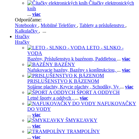
Čítačky elektronických
kníh
...
viac
Odporúčame:
Notebooky
,
Mobilné Telefóny
,
Tablety a príslušenstvo
,
Kalkulačky
, ...
Hračky
Hračky
LETO - SLNKO -
VODA
Bazény,
Príslušenstvo k bazénom,
Paddleboa
...
viac
BAZÉNY
Nafukovacie bazény,
Bazény s konštrukciou,
...
viac
PRISLUŠENSTVO K BÁZENOM
Solárne plachty,
Krycie plachty ,
Schodíky,
Vy
...
viac
ŠPORT A ODDYCH
Letné športy a oddych ,
...
viac
NAFUKOVAČKY
DO VODY
...
viac
ŠMYKĽAVKY
...
viac
TRAMPOLÍNY
...
viac