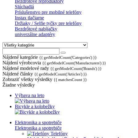
Bezdrôtové reproduktory
Slúchadlá
Príslušenstvo pre mobilné telefóny
Instax tlačiarne
Držiaky / Selfie tyčky pre telefóny
Bezdrôtové nabíjačky
univerzálne adaptéry
Nájdené kategórie
{{ getModelCount('Categories') }}
Nájdení výrobcovia
{{ getModelCount('Manufacturers') }}
Nájdené modelové rady
{{ getModelCount('Brands') }}
Nájdené články
{{ getModelCount('Articles') }}
Zobraziť všetky výsledky
{{ matchesCount }}
Žiadne výsledky
Výbava na leto
Bicykle a kolobežky
Elektronika a spotrebiče
Elektronika a spotrebiče
Telefóny