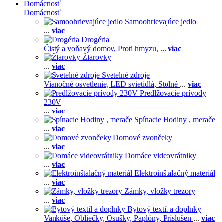
Domácnosť
Domácnosť
Samoohrievajúce jedlo
...
viac
Drogéria
Čistý a voňavý domov,
Proti hmyzu,
...
viac
Žiarovky
...
viac
Svetelné zdroje
Vianočné osvetlenie,
LED svietidlá,
Stolné
...
viac
Predlžovacie prívody
230V
...
viac
Spínacie Hodiny , merače
...
viac
Domové zvončeky
...
viac
Domáce videovrátniky
...
viac
Elektroinštalačný materiál
...
viac
Zámky, vložky trezory
...
viac
Bytový textil a doplnky
Vankúše,
Obliečky,
Osušky,
Paplóny,
Príslušen
...
viac