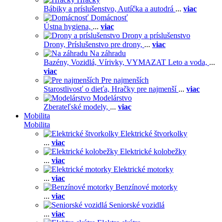
Bábiky a príslušenstvo,
Autíčka a autodrá
...
viac
Domácnosť
Ústna hygiena,
...
viac
Drony a príslušenstvo
Drony,
Príslušenstvo pre drony,
...
viac
Na záhradu
Bazény,
Vozidlá,
Vírivky,
VYMAZAT Leto a voda,
...
viac
Pre najmenších
Starostlivosť o dieťa,
Hračky pre najmenší
...
viac
Modelárstvo
Zberateľské modely,
...
viac
Mobilita
Mobilita
Elektrické štvorkolky
...
viac
Elektrické kolobežky
...
viac
Elektrické motorky
...
viac
Benzínové motorky
...
viac
Seniorské vozidlá
...
viac