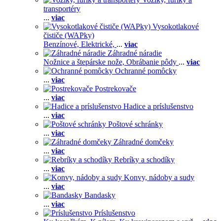
transportéry
...
viac
Vysokotlakové
čističe (WAPky)
Benzínové,
Elektrické,
...
viac
Záhradné náradie
Nožnice a štepárske nože,
Obrábanie pôdy
...
viac
Ochranné pomôcky
...
viac
Postrekovače
...
viac
Hadice a príslušenstvo
...
viac
Poštové schránky
...
viac
Záhradné domčeky
...
viac
Rebríky a schodíky
...
viac
Konvy, nádoby a sudy
...
viac
Bandasky
...
viac
Príslušenstvo