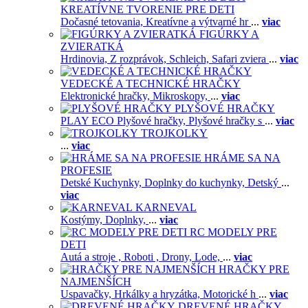
KREATÍVNE TVORENIE PRE DETI
Dočasné tetovania,
Kreatívne a výtvarné hr
...
viac
FIGÚRKY A
ZVIERATKÁ
Hrdinovia,
Z rozprávok,
Schleich,
Safari zviera
...
viac
VEDECKÉ A TECHNICKÉ HRAČKY
Elektronické hračky,
Mikroskopy,
...
viac
PLYŠOVÉ HRAČKY
PLAY ECO Plyšové hračky,
Plyšové hračky s
...
viac
TROJKOLKY
...
viac
HRÁME SA NA
PROFESIE
Detské Kuchynky,
Doplnky do kuchynky,
Detský
...
viac
KARNEVAL
Kostýmy,
Doplnky,
...
viac
RC MODELY PRE
DETI
Autá a stroje ,
Roboti ,
Drony,
Lode,
...
viac
HRAČKY PRE
NAJMENŠÍCH
Uspavačky,
Hrkálky a hryzátka,
Motorické h
...
viac
DREVENÉ HRAČKY