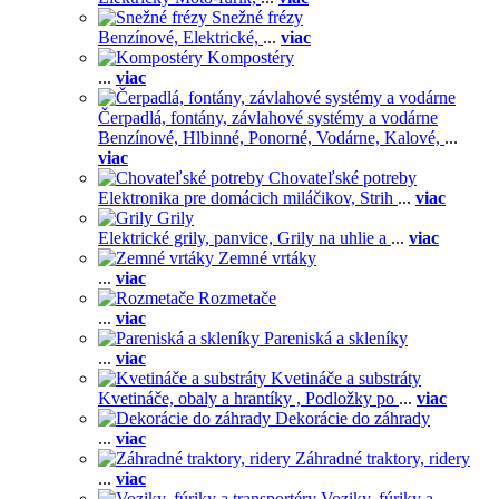
Snežné frézy
Benzínové,
Elektrické,
...
viac
Kompostéry
...
viac
Čerpadlá, fontány, závlahové systémy a vodárne
Benzínové,
Hlbinné,
Ponorné,
Vodárne,
Kalové,
...
viac
Chovateľské potreby
Elektronika pre domácich miláčikov,
Strih
...
viac
Grily
Elektrické grily, panvice,
Grily na uhlie a
...
viac
Zemné vrtáky
...
viac
Rozmetače
...
viac
Pareniská a skleníky
...
viac
Kvetináče a substráty
Kvetináče, obaly a hrantíky ,
Podložky po
...
viac
Dekorácie do záhrady
...
viac
Záhradné traktory, ridery
...
viac
Voziky, fúriky a