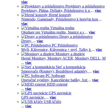
viac
Projektory a príslušenstvo
Projektory,
Plátna,
Držiaky,
Príslušenstvo k p
...
viac
Herné konzoly
Nintendo,
Gamepady,
Príslušenstvo k herným kon
...
viac
Virtuálna realita
Okuliare pre Virtuálnu realitu,
Stanice a s
...
viac
Drony a príslušenstvo
Drony,
...
viac
PC Príslušenstvo
Myši,
Klávesnice,
Klávesnica + myš,
Tašky k
...
viac
Monitory a displeje
Herné Monitory,
Monitory ACER,
Monitory DELL,
M
...
viac
Sieť a komunikácia
Smerovače (Routery),
Bezdrôtové adaptéry,
...
viac
PC Software
Operačné systémy,
Kancelárske balíky,
Ant
...
viac
HDD externé
...
viac
GPS navigácie
GPS navigácie,
...
viac
USB kľúče
...
viac