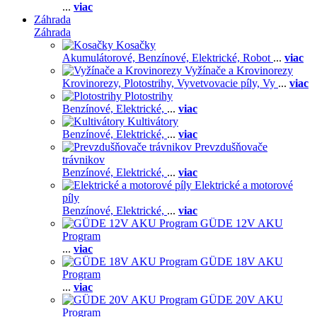
...
viac
Záhrada
Záhrada
Kosačky
Akumulátorové,
Benzínové,
Elektrické,
Robot
...
viac
Vyžínače a Krovinorezy
Krovinorezy,
Plotostrihy,
Vyvetvovacie píly,
Vy
...
viac
Plotostrihy
Benzínové,
Elektrické,
...
viac
Kultivátory
Benzínové,
Elektrické,
...
viac
Prevzdušňovače
trávnikov
Benzínové,
Elektrické,
...
viac
Elektrické a motorové
píly
Benzínové,
Elektrické,
...
viac
GÜDE 12V AKU
Program
...
viac
GÜDE 18V AKU
Program
...
viac
GÜDE 20V AKU
Program