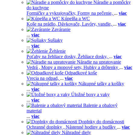
Náradie a pomôcky
do kuchyne
Formičky a vykrajovačky,
Formy na pečenie,
...
viac
Kúpelňa a WC
Koše na prádlo,
Dávkovače,
Lavóry, vandle,
...
viac
Zaváranie
...
viac
Sušiaky
...
viac
Žehlenie
Poťahy na žehliace dosky,
Žehliace dosky,
...
viac
Náradie na upratovanie
Vedrá ,
Mopy a mopové sety,
Hubky a drôtenky
...
viac
Odpadkové koše
Vrecia na odpad,
...
viac
Nákupné tašky a košíky
...
viac
Úložné boxy a vaky
...
viac
Balenie a obalový
material
...
viac
Doplnky do domácnosti
Ochranné doplnky ,
Nástenné hodiny a budíky
...
viac
Náhradné diely