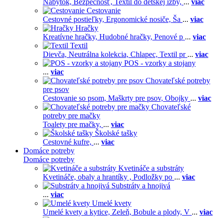
Nábytok,
Bezpečnosť,
Textil do detskej izby,
...
viac
Cestovanie
Cestovné postieľky,
Ergonomické nosiče,
Ša
...
viac
Hračky
Kreatívne hračky,
Hudobné hračky,
Penové p
...
viac
Textil
Dievča,
Neutrálna kolekcia,
Chlapec,
Textil pr
...
viac
POS - vzorky a stojany
...
viac
Chovateľské potreby
pre psov
Cestovanie so psom,
Maškrty pre psov,
Obojky
...
viac
Chovateľské
potreby pre mačky
Toalety pre mačky,
...
viac
Školské tašky
Cestovné kufre,
...
viac
Domáce potreby
Domáce potreby
Kvetináče a substráty
Kvetináče, obaly a hrantíky ,
Podložky po
...
viac
Substráty a hnojivá
...
viac
Umelé kvety
Umelé kvety a kytice,
Zeleň,
Bobule a plody,
V
...
viac