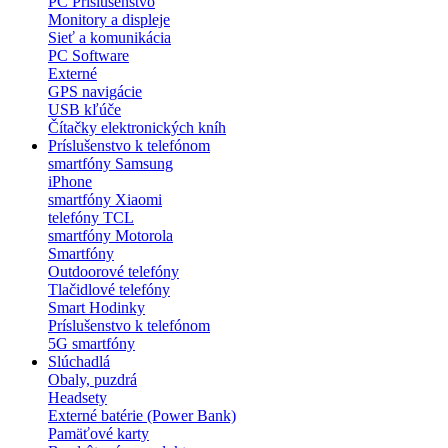
PC Príslušenstvo
Monitory a displeje
Sieť a komunikácia
PC Software
Externé
GPS navigácie
USB kľúče
Čítačky elektronických kníh
Príslušenstvo k telefónom
smartfóny Samsung
iPhone
smartfóny Xiaomi
telefóny TCL
smartfóny Motorola
Smartfóny
Outdoorové telefóny
Tlačidlové telefóny
Smart Hodinky
Príslušenstvo k telefónom
5G smartfóny
Slúchadlá
Obaly, puzdrá
Headsety
Externé batérie (Power Bank)
Pamäťové karty