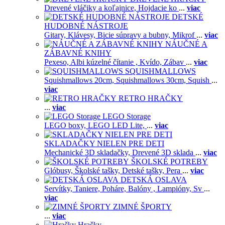
Drevené vláčiky a koľajnice,
Hojdacie ko
...
viac
DETSKÉ
HUDOBNÉ NÁSTROJE
Gitary,
Klávesy,
Bicie súpravy a bubny,
Mikrof
...
viac
NÁUČNÉ A
ZÁBAVNÉ KNIHY
Pexeso,
Albi kúzelné čítanie ,
Kvído,
Zábav
...
viac
SQUISHMALLOWS
Squishmallows 20cm,
Squishmallows 30cm,
Squish
...
viac
RETRO HRAČKY
...
viac
LEGO Storage
LEGO boxy,
LEGO LED Lite,
...
viac
SKLADAČKY NIELEN PRE DETI
Mechanické 3D skladačky,
Drevené 3D sklada
...
viac
ŠKOLSKÉ POTREBY
Glóbusy,
Školské tašky,
Detské tašky,
Pera
...
viac
DETSKÁ OSLAVA
Servítky,
Taniere,
Poháre,
Balóny ,
Lampióny,
Sv
...
viac
ZIMNÉ ŠPORTY
...
viac
Hračky