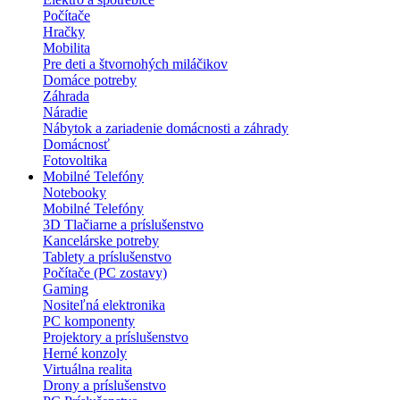
Počítače
Hračky
Mobilita
Pre deti a štvornohých miláčikov
Domáce potreby
Záhrada
Náradie
Nábytok a zariadenie domácnosti a záhrady
Domácnosť
Fotovoltika
Mobilné Telefóny
Notebooky
Mobilné Telefóny
3D Tlačiarne a príslušenstvo
Kancelárske potreby
Tablety a príslušenstvo
Počítače (PC zostavy)
Gaming
Nositeľná elektronika
PC komponenty
Projektory a príslušenstvo
Herné konzoly
Virtuálna realita
Drony a príslušenstvo