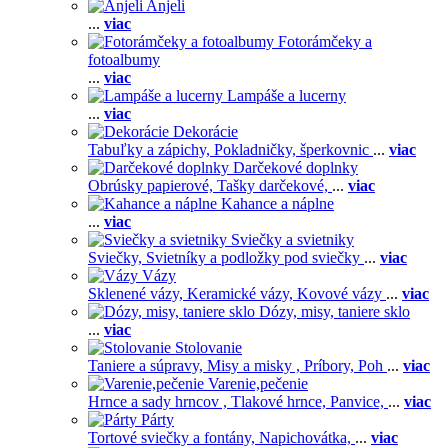
Anjeli
...
viac
Fotorámčeky a
fotoalbumy
...
viac
Lampáše a lucerny
...
viac
Dekorácie
Tabuľky a zápichy,
Pokladničky, šperkovnic
...
viac
Darčekové doplnky
Obrúsky papierové,
Tašky darčekové,
...
viac
Kahance a náplne
...
viac
Sviečky a svietniky
Sviečky,
Svietníky a podložky pod sviečky
...
viac
Vázy
Sklenené vázy,
Keramické vázy,
Kovové vázy
...
viac
Dózy, misy, taniere sklo
...
viac
Stolovanie
Taniere a súpravy,
Misy a misky ,
Príbory,
Poh
...
viac
Varenie,pečenie
Hrnce a sady hrncov ,
Tlakové hrnce,
Panvice,
...
viac
Párty
Tortové sviečky a fontány,
Napichovátka,
...
viac