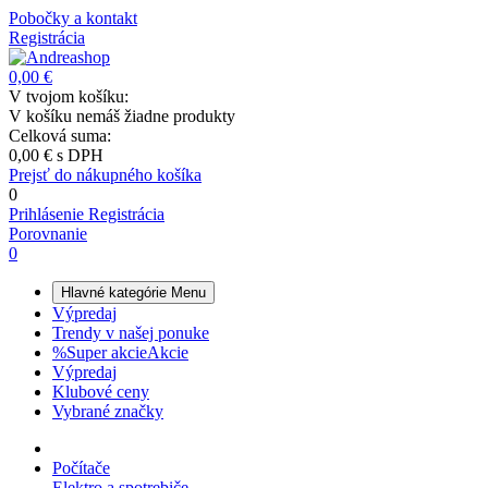
Pobočky a kontakt
Registrácia
0,00 €
V tvojom košíku:
V košíku nemáš žiadne produkty
Celková suma:
0,00 €
s DPH
Prejsť do nákupného košíka
0
Prihlásenie
Registrácia
Porovnanie
0
Hlavné kategórie
Menu
Výpredaj
Trendy v našej ponuke
%
Super akcie
Akcie
Výpredaj
Klubové ceny
Vybrané značky
Počítače
Elektro a spotrebiče