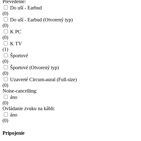
Prevedenie:
Do uší - Earbud
(
0
)
Do uší - Earbud (Otvorený typ)
(
0
)
K PC
(
0
)
K TV
(
1
)
Športové
(
0
)
Športové (Otvorený typ)
(
0
)
Uzavreté Circum-aural (Full-size)
(
0
)
Noise-cancelling:
áno
(
0
)
Ovládanie zvuku na kábli:
áno
(
0
)
Pripojenie