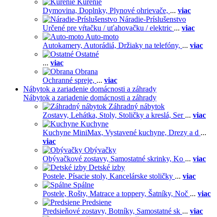
Kúrenie
Dymovina,
Doplnky,
Plynové ohrievače,
...
viac
Náradie-Príslušenstvo
Určené pre vŕtačku / uťahovačku / elektric
...
viac
Auto-moto
Autokamery,
Autorádiá,
Držiaky na telefóny,
...
viac
Ostatné
...
viac
Obrana
Ochranné spreje,
...
viac
Nábytok a zariadenie domácnosti a záhrady
Nábytok a zariadenie domácnosti a záhrady
Záhradný nábytok
Zostavy,
Lehátka,
Stoly,
Stoličky a kreslá,
Ser
...
viac
Kuchyne
Kuchyne MiniMax,
Vystavené kuchyne,
Drezy a d
...
viac
Obývačky
Obývačkové zostavy,
Samostatné skrinky,
Ko
...
viac
Detské izby
Postele,
Písacie stoly,
Kancelárske stoličky
...
viac
Spálne
Postele,
Rošty,
Matrace a toppery,
Šatníky,
Noč
...
viac
Predsiene
Predsieňové zostavy,
Botníky,
Samostatné sk
...
viac