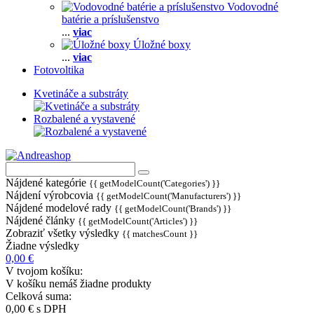
Vodovodné
batérie a príslušenstvo
...
viac
Úložné boxy
...
viac
Fotovoltika
Kvetináče a substráty
Rozbalené a vystavené
Nájdené kategórie
{{ getModelCount('Categories') }}
Nájdení výrobcovia
{{ getModelCount('Manufacturers') }}
Nájdené modelové rady
{{ getModelCount('Brands') }}
Nájdené články
{{ getModelCount('Articles') }}
Zobraziť všetky výsledky
{{ matchesCount }}
Žiadne výsledky
0,00 €
V tvojom košíku:
V košíku nemáš žiadne produkty
Celková suma:
0,00 €
s DPH