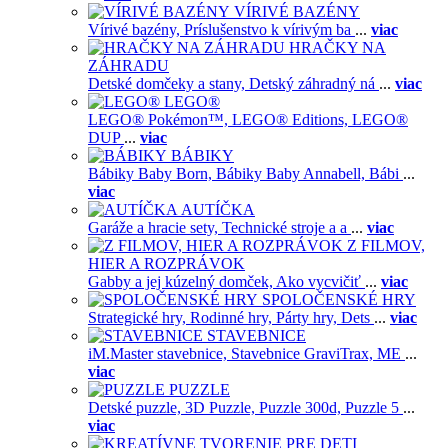
VÍRIVÉ BAZÉNY
Vírivé bazény,
Príslušenstvo k vírivým ba
...
viac
HRAČKY NA
ZÁHRADU
Detské domčeky a stany,
Detský záhradný ná
...
viac
LEGO®
LEGO® Pokémon™,
LEGO® Editions,
LEGO®
DUP
...
viac
BÁBIKY
Bábiky Baby Born,
Bábiky Baby Annabell,
Bábi
...
viac
AUTÍČKA
Garáže a hracie sety,
Technické stroje a a
...
viac
Z FILMOV,
HIER A ROZPRÁVOK
Gabby a jej kúzelný domček,
Ako vycvičiť
...
viac
SPOLOČENSKÉ HRY
Strategické hry,
Rodinné hry,
Párty hry,
Dets
...
viac
STAVEBNICE
iM.Master stavebnice,
Stavebnice GraviTrax,
ME
...
viac
PUZZLE
Detské puzzle,
3D Puzzle,
Puzzle 300d,
Puzzle 5
...
viac