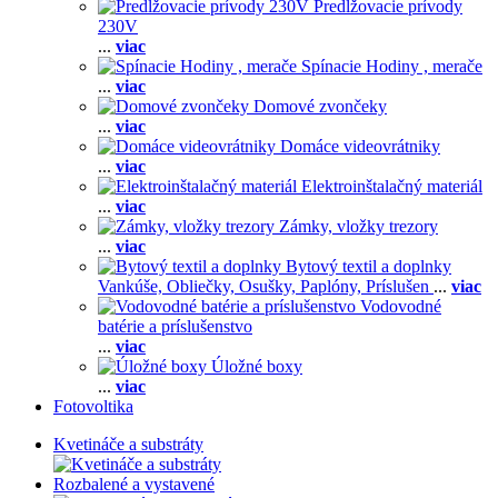
Predlžovacie prívody
230V
...
viac
Spínacie Hodiny , merače
...
viac
Domové zvončeky
...
viac
Domáce videovrátniky
...
viac
Elektroinštalačný materiál
...
viac
Zámky, vložky trezory
...
viac
Bytový textil a doplnky
Vankúše,
Obliečky,
Osušky,
Paplóny,
Príslušen
...
viac
Vodovodné
batérie a príslušenstvo
...
viac
Úložné boxy
...
viac
Fotovoltika
Kvetináče a substráty
Rozbalené a vystavené