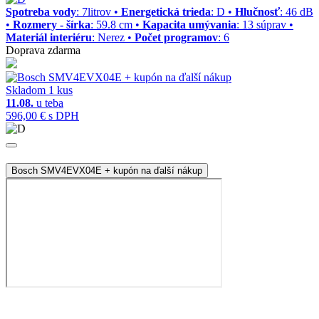
Spotreba vody
: 7litrov •
Energetická trieda
: D •
Hlučnosť
: 46 dB
•
Rozmery - šírka
: 59.8 cm •
Kapacita umývania
: 13 súprav •
Materiál interiéru
: Nerez •
Počet programov
: 6
Doprava zdarma
Skladom 1 kus
11.08.
u teba
596,00 €
s DPH
Bosch SMV4EVX04E + kupón na ďalší nákup