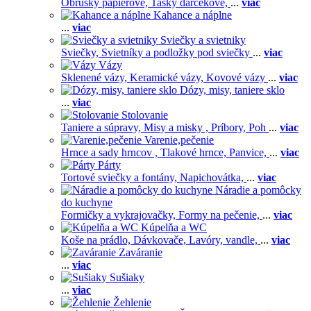
Obrúsky papierové,
Tašky darčekové,
...
viac
Kahance a náplne
...
viac
Sviečky a svietniky
Sviečky,
Svietníky a podložky pod sviečky
...
viac
Vázy
Sklenené vázy,
Keramické vázy,
Kovové vázy
...
viac
Dózy, misy, taniere sklo
...
viac
Stolovanie
Taniere a súpravy,
Misy a misky ,
Príbory,
Poh
...
viac
Varenie,pečenie
Hrnce a sady hrncov ,
Tlakové hrnce,
Panvice,
...
viac
Párty
Tortové sviečky a fontány,
Napichovátka,
...
viac
Náradie a pomôcky
do kuchyne
Formičky a vykrajovačky,
Formy na pečenie,
...
viac
Kúpelňa a WC
Koše na prádlo,
Dávkovače,
Lavóry, vandle,
...
viac
Zaváranie
...
viac
Sušiaky
...
viac
Žehlenie