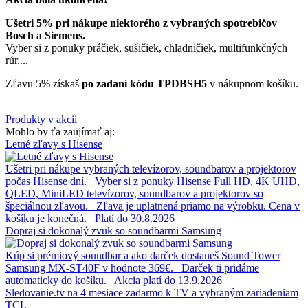
Ušetri 5% pri nákupe niektorého z vybraných spotrebičov
Bosch a Siemens.
Vyber si z ponuky práčiek, sušičiek, chladničiek, multifunkčných
rúr....
Zľavu 5% získaš
po zadaní kódu TPDBSH5
v nákupnom košíku.
Produkty v akcii
Mohlo by ťa zaujímať aj:
Letné zľavy s Hisense
Ušetri pri nákupe vybraných televízorov, soundbarov a projektorov
počas Hisense dní. Vyber si z ponuky Hisense Full HD, 4K UHD,
QLED, MiniLED televízorov, soundbarov a projektorov so
špeciálnou zľavou. Zľava je uplatnená priamo na výrobku. Cena v
košíku je konečná. Platí do 30.8.2026
Dopraj si dokonalý zvuk so soundbarmi Samsung
Kúp si prémiový soundbar a ako darček dostaneš Sound Tower
Samsung MX-ST40F v hodnote 369€. Darček ti pridáme
automaticky do košíku. Akcia platí do 13.9.2026
Sledovanie.tv na 4 mesiace zadarmo k TV a vybraným zariadeniam
TCL