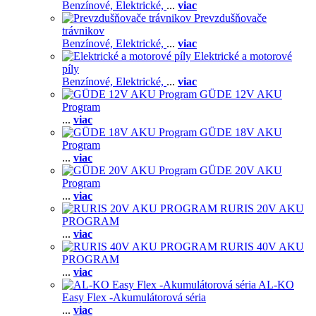
Benzínové,
Elektrické,
...
viac
Prevzdušňovače
trávnikov
Benzínové,
Elektrické,
...
viac
Elektrické a motorové
píly
Benzínové,
Elektrické,
...
viac
GÜDE 12V AKU
Program
...
viac
GÜDE 18V AKU
Program
...
viac
GÜDE 20V AKU
Program
...
viac
RURIS 20V AKU
PROGRAM
...
viac
RURIS 40V AKU
PROGRAM
...
viac
AL-KO
Easy Flex -Akumulátorová séria
...
viac