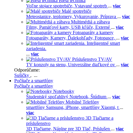
Biela technika
Voľne stojace spotrebiče,
Vstavané spotreb
...
viac
Malé spotrebiče
Meteostanice, teplomery,
Vykurovanie,
Príprava
...
viac
Multimédiá a zábava
Filmy,
Pamäťové karty,
USB kľúče,
Externé
...
viac
Fotoaparáty a kamery
Fotoaparáty,
Kamery,
Ďalekohľady,
Fotopasce,
...
viac
Inteligentné smart
zariadenia.
...
viac
Príslušenstvo TV/AV
TV konzoly na stenu,
Univerzálne diaľkové ov
...
viac
Odporúčame:
Sušičky
, ...
Počítače a smartfóny
Počítače a smartfóny
Notebooky
Študentský spoľahlivý Notebook,
Štúdium
...
viac
Mobilné Telefóny
smartfóny Samsung,
iPhone,
smartfóny Xiaomi,
t
...
viac
3D Tlačiarne a
príslušenstvo
3D Tlačiarne,
Náplne pre 3D Tlač,
Príslušen
...
viac