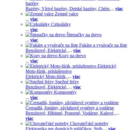
bazény
Bazény,
Vírivé bazény,
Detské bazény,
Chém
...
viac
Zemné valce
...
viac
Cirkulárky
...
viac
Štiepačky na drevo
...
viac
Fukáre a vysávače na líste
Benzínové,
Elektrické,
...
viac
Kozy na drevo
...
viac
Elektrický
Moto-fúrik, príslušenstvo
Elektrický Moto-fúrik,
...
viac
Snežné frézy
Benzínové,
Elektrické,
...
viac
Kompostéry
...
viac
Čerpadlá, fontány, závlahové systémy a vodárne
Benzínové,
Hlbinné,
Ponorné,
Vodárne,
Kalové,
...
viac
Chovateľské potreby
Elektronika pre domácich miláčikov,
Strih
...
viac