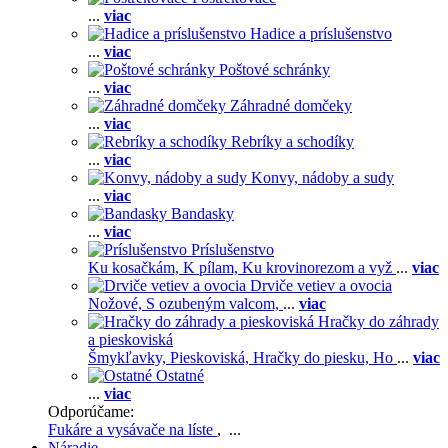
...
viac
Hadice a príslušenstvo
...
viac
Poštové schránky
...
viac
Záhradné domčeky
...
viac
Rebríky a schodíky
...
viac
Konvy, nádoby a sudy
...
viac
Bandasky
...
viac
Príslušenstvo
Ku kosačkám,
K pílam,
Ku krovinorezom a vyž
...
viac
Drviče vetiev a ovocia
Nožové,
S ozubeným valcom,
...
viac
Hračky do záhrady
a pieskoviská
Šmykľavky,
Pieskoviská,
Hračky do piesku,
Ho
...
viac
Ostatné
...
viac
Odporúčame:
Fukáre a vysávače na líste
, ...
Náradie