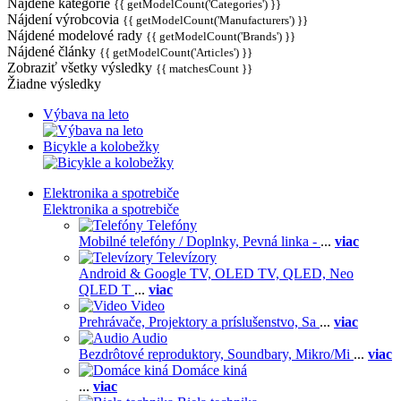
Nájdené kategórie
{{ getModelCount('Categories') }}
Nájdení výrobcovia
{{ getModelCount('Manufacturers') }}
Nájdené modelové rady
{{ getModelCount('Brands') }}
Nájdené články
{{ getModelCount('Articles') }}
Zobraziť všetky výsledky
{{ matchesCount }}
Žiadne výsledky
Výbava na leto
Bicykle a kolobežky
Elektronika a spotrebiče
Elektronika a spotrebiče
Telefóny
Mobilné telefóny / Doplnky,
Pevná linka -
...
viac
Televízory
Android & Google TV,
OLED TV,
QLED, Neo
QLED T
...
viac
Video
Prehrávače,
Projektory a príslušenstvo,
Sa
...
viac
Audio
Bezdrôtové reproduktory,
Soundbary,
Mikro/Mi
...
viac
Domáce kiná
...
viac