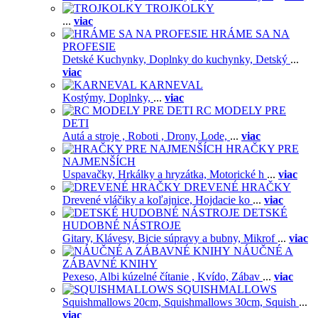
TROJKOLKY
...
viac
HRÁME SA NA
PROFESIE
Detské Kuchynky,
Doplnky do kuchynky,
Detský
...
viac
KARNEVAL
Kostýmy,
Doplnky,
...
viac
RC MODELY PRE
DETI
Autá a stroje ,
Roboti ,
Drony,
Lode,
...
viac
HRAČKY PRE
NAJMENŠÍCH
Uspavačky,
Hrkálky a hryzátka,
Motorické h
...
viac
DREVENÉ HRAČKY
Drevené vláčiky a koľajnice,
Hojdacie ko
...
viac
DETSKÉ
HUDOBNÉ NÁSTROJE
Gitary,
Klávesy,
Bicie súpravy a bubny,
Mikrof
...
viac
NÁUČNÉ A
ZÁBAVNÉ KNIHY
Pexeso,
Albi kúzelné čítanie ,
Kvído,
Zábav
...
viac
SQUISHMALLOWS
Squishmallows 20cm,
Squishmallows 30cm,
Squish
...
viac