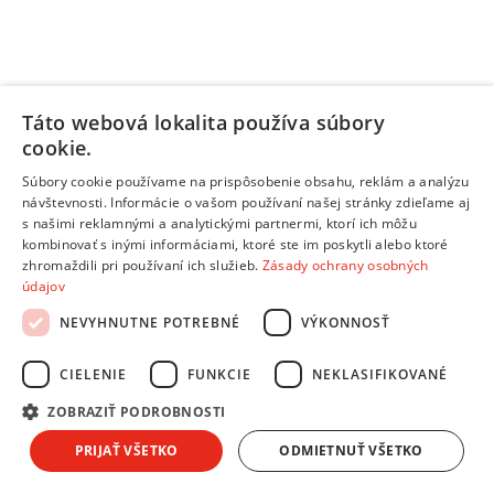
Táto webová lokalita používa súbory
Informačný list výrobku
cookie.
Pridať do košíka
Porovnať
Súbory cookie používame na prispôsobenie obsahu, reklám a analýzu
návštevnosti. Informácie o vašom používaní našej stránky zdieľame aj
210699
s našimi reklamnými a analytickými partnermi, ktorí ich môžu
kombinovať s inými informáciami, ktoré ste im poskytli alebo ktoré
/
zhromaždili pri používaní ich služieb.
Zásady ochrany osobných
Zabudovateľné jednodverové chladničky
údajov
Bosch KUL22VFD0 + kupón na ďalší nákup
- Chladnička
NEVYHNUTNE POTREBNÉ
VÝKONNOSŤ
jednodverová zabudovateľná
CIELENIE
FUNKCIE
NEKLASIFIKOVANÉ
Využiteľný objem chladničky
: 93litrov •
Využiteľný objem
mrazničky
: 17litrov •
Rozmery – výška
: 820 mm •
Rozmery –
ZOBRAZIŤ PODROBNOSTI
šírka
: 598 mm •
Rozmery – hĺbka
: 548 mm •
Energetická trieda
:
D •
Odolnosť pri výpadku elektrickej energie
: 9 hod. •
Typ
PRIJAŤ VŠETKO
ODMIETNUŤ VŠETKO
termostatu chladničky
: Elektronický •
Typ políc
: Sklenené •
Zmrazovacia kapacita
: 3 kg / 24 hod. •
Beznámrazový chladiaci