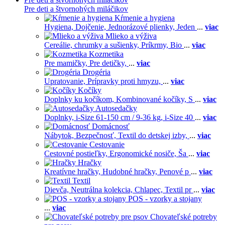
Pre deti a štvornohých miláčikov
Kŕmenie a hygiena
Hygiena,
Dojčenie,
Jednorázové plienky,
Jeden
...
viac
Mlieko a výživa
Cereálie, chrumky a sušienky,
Príkrmy,
Bio
...
viac
Kozmetika
Pre mamičky,
Pre detičky,
...
viac
Drogéria
Upratovanie,
Prípravky proti hmyzu,
...
viac
Kočíky
Doplnky ku kočíkom,
Kombinované kočíky,
S
...
viac
Autosedačky
Doplnky,
i-Size 61-150 cm / 9-36 kg,
i-Size 40
...
viac
Domácnosť
Nábytok,
Bezpečnosť,
Textil do detskej izby,
...
viac
Cestovanie
Cestovné postieľky,
Ergonomické nosiče,
Ša
...
viac
Hračky
Kreatívne hračky,
Hudobné hračky,
Penové p
...
viac
Textil
Dievča,
Neutrálna kolekcia,
Chlapec,
Textil pr
...
viac
POS - vzorky a stojany
...
viac
Chovateľské potreby