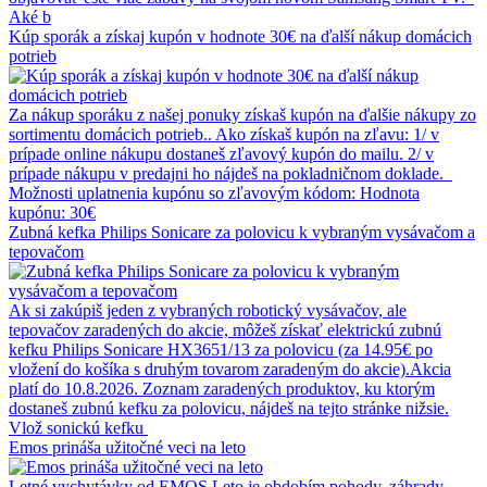
Aké b
Kúp sporák a získaj kupón v hodnote 30€ na ďalší nákup domácich
potrieb
Za nákup sporáku z našej ponuky získaš kupón na ďalšie nákupy zo
sortimentu domácich potrieb.. Ako získaš kupón na zľavu: 1/ v
prípade online nákupu dostaneš zľavový kupón do mailu. 2/ v
prípade nákupu v predajni ho nájdeš na pokladničnom doklade.
Možnosti uplatnenia kupónu so zľavovým kódom: Hodnota
kupónu: 30€
Zubná kefka Philips Sonicare za polovicu k vybraným vysávačom a
tepovačom
Ak si zakúpiš jeden z vybraných robotický vysávačov, ale
tepovačov zaradených do akcie, môžeš získať elektrickú zubnú
kefku Philips Sonicare HX3651/13 za polovicu (za 14.95€ po
vložení do košíka s druhým tovarom zaradeným do akcie).Akcia
platí do 10.8.2026. Zoznam zaradených produktov, ku ktorým
dostaneš zubnú kefku za polovicu, nájdeš na tejto stránke nižsie.
Vlož sonickú kefku
Emos prináša užitočné veci na leto
Letné vychytávky od EMOS Leto je obdobím pohody, záhrady,