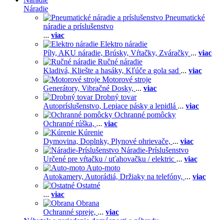
Náradie
Pneumatické
náradie a príslušenstvo
...
viac
Elektro náradie
Píly,
AKU náradie,
Brúsky,
Vŕtačky,
Zváračky
...
viac
Ručné náradie
Kladivá,
Kliešte a hasáky,
Kľúče a gola sad
...
viac
Motorové stroje
Generátory,
Vibračné Dosky,
...
viac
Drobný tovar
Autopríslušenstvo,
Lepiace pásky a lepidlá
...
viac
Ochranné pomôcky
Ochranné rúška,
...
viac
Kúrenie
Dymovina,
Doplnky,
Plynové ohrievače,
...
viac
Náradie-Príslušenstvo
Určené pre vŕtačku / uťahovačku / elektric
...
viac
Auto-moto
Autokamery,
Autorádiá,
Držiaky na telefóny,
...
viac
Ostatné
...
viac
Obrana
Ochranné spreje,
...
viac