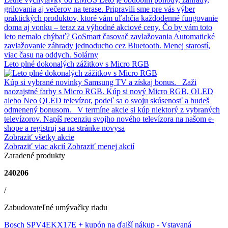
grilovania aj večerov na terase. Pripravili sme pre vás výber
praktických produktov, ktoré vám uľahčia každodenné fungovanie
doma aj vonku – teraz za výhodné akciové ceny. Čo by vám toto
leto nemalo chýbať? GoSmart časovač zavlažovania Automatické
zavlažovanie záhrady jednoducho cez Bluetooth. Menej starostí,
viac času na oddych. Solárny
Leto plné dokonalých zážitkov s Micro RGB
Kúp si vybrané novinky Samsung TV a získaj bonus. Zaži
naozajstné farby s Micro RGB. Kúp si nový Micro RGB, OLED
alebo Neo QLED televízor, podeľ sa o svoju skúsenosť a budeš
odmenený bonusom. V termíne akcie si kúp niektorý z vybraných
televízorov. Napíš recenziu svojho nového televízora na našom e-
shope a registruj sa na stránke novysa
Zobraziť všetky akcie
Zobraziť viac akcií
Zobraziť menej akcií
Zaradené produkty
240206
/
Zabudovateľné umývačky riadu
Bosch SPV4EKX17E + kupón na ďalší nákup
- Vstavaná