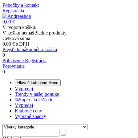
Pobočky a kontakt
Registrácia
0,00 €
V tvojom košíku:
V košíku nemáš žiadne produkty
Celková suma:
0,00 €
s DPH
Prejsť do nákupného košíka
0
Prihlásenie
Registrácia
Porovnanie
0
Hlavné kategórie
Menu
Výpredaj
Trendy v našej ponuke
%
Super akcie
Akcie
Výpredaj
Klubové ceny
Vybrané značky