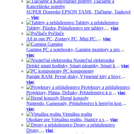
Tlačiarne a
Kancelárske potreby
SUPER Dopredaj EPSON TANK,
Tlačiarne,
Tankové
...
viac
Tablety a príslušenstvo
Tablety,
Púzdra,
Príslušenstvo pre tablety,
...
viac
Počítače
All in one PC,
Zostavy PC,
Mini PC,
...
viac
Gaming
Gaming PC a notebooky,
Gaming monitory a pro
...
viac
Nositeľná elektronika
Detské smart hodinky,
Smart náramky,
Smart h
...
viac
PC komponenty
Pamäte RAM,
Pevné disky,
Výmenné kity a boxy
...
viac
Projektory a príslušenstvo
Projektory,
Plátna,
Držiaky,
Príslušenstvo k p
...
viac
Herné konzoly
Nintendo,
Gamepady,
Príslušenstvo k herným kon
...
viac
Virtuálna realita
Okuliare pre Virtuálnu realitu,
Stanice a s
...
viac
Drony a príslušenstvo
Drony,
...
viac