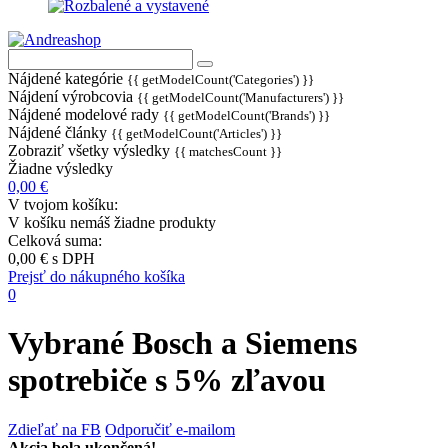
Nájdené kategórie
{{ getModelCount('Categories') }}
Nájdení výrobcovia
{{ getModelCount('Manufacturers') }}
Nájdené modelové rady
{{ getModelCount('Brands') }}
Nájdené články
{{ getModelCount('Articles') }}
Zobraziť všetky výsledky
{{ matchesCount }}
Žiadne výsledky
0,00 €
V tvojom košíku:
V košíku nemáš žiadne produkty
Celková suma:
0,00 €
s DPH
Prejsť do nákupného košíka
0
Vybrané Bosch a Siemens
spotrebiče s 5% zľavou
Zdieľať na FB
Odporučiť e-mailom
Akcia bola ukončená!