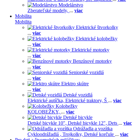
Modelárstvo
Zberateľské modely,
...
viac
Mobilita
Mobilita
Elektrické štvorkolky
...
viac
Elektrické kolobežky
...
viac
Elektrické motorky
...
viac
Benzínové motorky
...
viac
Seniorské vozidlá
...
viac
Elektro skútre
...
viac
Detské vozidlá
Elektrické autíčka,
Elektrické traktory,
Š
...
viac
Kolobežky
KOLOBEŽKY,
...
viac
Detské bicykle
Detské bicykle 10",
Detské bicykle 12",
Dets
...
viac
Odrážadla a vozítka
Cykloodrážadlá ,
Trojkolky,
Detské korčule
...
viac
Pre deti a štvornohých miláčikov