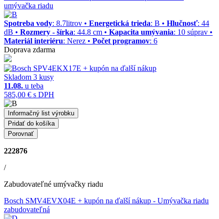
umývačka riadu
Spotreba vody
: 8.7litrov •
Energetická trieda
: B •
Hlučnosť
: 44
dB •
Rozmery - šírka
: 44.8 cm •
Kapacita umývania
: 10 súprav •
Materiál interiéru
: Nerez •
Počet programov
: 6
Doprava zdarma
Skladom 3 kusy
11.08.
u teba
585,00 €
s DPH
Informačný list výrobku
Pridať do košíka
Porovnať
222876
/
Zabudovateľné umývačky riadu
Bosch SMV4EVX04E + kupón na ďalší nákup
- Umývačka riadu
zabudovateľná