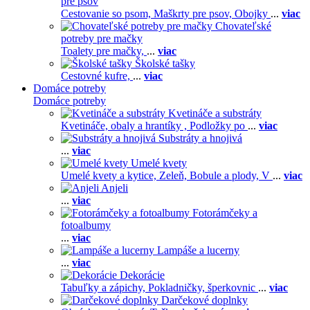
pre psov
Cestovanie so psom,
Maškrty pre psov,
Obojky
...
viac
Chovateľské
potreby pre mačky
Toalety pre mačky,
...
viac
Školské tašky
Cestovné kufre,
...
viac
Domáce potreby
Domáce potreby
Kvetináče a substráty
Kvetináče, obaly a hrantíky ,
Podložky po
...
viac
Substráty a hnojivá
...
viac
Umelé kvety
Umelé kvety a kytice,
Zeleň,
Bobule a plody,
V
...
viac
Anjeli
...
viac
Fotorámčeky a
fotoalbumy
...
viac
Lampáše a lucerny
...
viac
Dekorácie
Tabuľky a zápichy,
Pokladničky, šperkovnic
...
viac
Darčekové doplnky