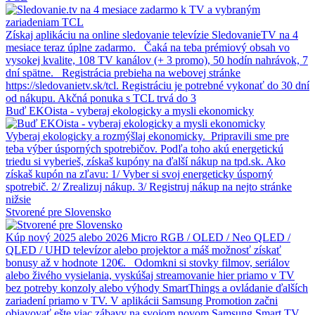
Získaj aplikáciu na online sledovanie televízie SledovanieTV na 4
mesiace teraz úplne zadarmo. Čaká na teba prémiový obsah vo
vysokej kvalite, 108 TV kanálov (+ 3 promo), 50 hodín nahrávok, 7
dní spätne. Registrácia prebieha na webovej stránke
https://sledovanietv.sk/tcl. Registráciu je potrebné vykonať do 30 dní
od nákupu. Akčná ponuka s TCL trvá do 3
Buď EKOista - vyberaj ekologicky a mysli ekonomicky
Vyberaj ekologicky a rozmýšlaj ekonomicky. Pripravili sme pre
teba výber úsporných spotrebičov. Podľa toho akú energetickú
triedu si vyberieš, získaš kupóny na ďalší nákup na tpd.sk. Ako
získaš kupón na zľavu: 1/ Vyber si svoj energeticky úsporný
spotrebič. 2/ Zrealizuj nákup. 3/ Registruj nákup na nejto stránke
nižsie
Stvorené pre Slovensko
Kúp nový 2025 alebo 2026 Micro RGB / OLED / Neo QLED /
QLED / UHD televízor alebo projektor a máš možnosť získať
bonusy až v hodnote 120€. Odomkni si stovky filmov, seriálov
alebo živého vysielania, vyskúšaj streamovanie hier priamo v TV
bez potreby konzoly alebo výhody SmartThings a ovládanie ďalších
zariadení priamo v TV. V aplikácii Samsung Promotion začni
objavovať ešte viac zábavy na svojom novom Samsung Smart TV.