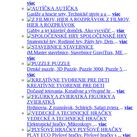
viac
AUTÍČKA
Garáže a hracie sety,
Technické stroje a a
...
viac
Z FILMOV,
HIER A ROZPRÁVOK
Gabby a jej kúzelný domček,
Ako vycvičiť
...
viac
SPOLOČENSKÉ HRY
Strategické hry,
Rodinné hry,
Párty hry,
Dets
...
viac
STAVEBNICE
iM.Master stavebnice,
Stavebnice GraviTrax,
ME
...
viac
PUZZLE
Detské puzzle,
3D Puzzle,
Puzzle 300d,
Puzzle 5
...
viac
KREATÍVNE TVORENIE PRE DETI
Dočasné tetovania,
Kreatívne a výtvarné hr
...
viac
FIGÚRKY A
ZVIERATKÁ
Hrdinovia,
Z rozprávok,
Schleich,
Safari zviera
...
viac
VEDECKÉ A TECHNICKÉ HRAČKY
Elektronické hračky,
Mikroskopy,
...
viac
PLYŠOVÉ HRAČKY
PLAY ECO Plyšové hračky,
Plyšové hračky s
...
viac