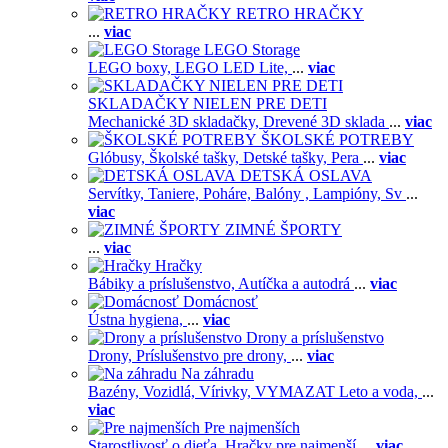
RETRO HRAČKY
...
viac
LEGO Storage
LEGO boxy,
LEGO LED Lite,
...
viac
SKLADAČKY NIELEN PRE DETI
Mechanické 3D skladačky,
Drevené 3D sklada
...
viac
ŠKOLSKÉ POTREBY
Glóbusy,
Školské tašky,
Detské tašky,
Pera
...
viac
DETSKÁ OSLAVA
Servítky,
Taniere,
Poháre,
Balóny ,
Lampióny,
Sv
...
viac
ZIMNÉ ŠPORTY
...
viac
Hračky
Bábiky a príslušenstvo,
Autíčka a autodrá
...
viac
Domácnosť
Ústna hygiena,
...
viac
Drony a príslušenstvo
Drony,
Príslušenstvo pre drony,
...
viac
Na záhradu
Bazény,
Vozidlá,
Vírivky,
VYMAZAT Leto a voda,
...
viac
Pre najmenších
Starostlivosť o dieťa,
Hračky pre najmenší
...
viac