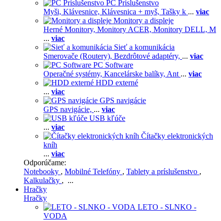
PC Príslušenstvo
Myši,
Klávesnice,
Klávesnica + myš,
Tašky k
...
viac
Monitory a displeje
Herné Monitory,
Monitory ACER,
Monitory DELL,
M
...
viac
Sieť a komunikácia
Smerovače (Routery),
Bezdrôtové adaptéry,
...
viac
PC Software
Operačné systémy,
Kancelárske balíky,
Ant
...
viac
HDD externé
...
viac
GPS navigácie
GPS navigácie,
...
viac
USB kľúče
...
viac
Čítačky elektronických
kníh
...
viac
Odporúčame:
Notebooky
,
Mobilné Telefóny
,
Tablety a príslušenstvo
,
Kalkulačky
, ...
Hračky
Hračky
LETO - SLNKO -
VODA