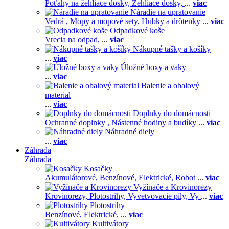
Poťahy na žehliace dosky,
Žehliace dosky,
...
viac
Náradie na upratovanie
Vedrá ,
Mopy a mopové sety,
Hubky a drôtenky
...
viac
Odpadkové koše
Vrecia na odpad,
...
viac
Nákupné tašky a košíky
...
viac
Úložné boxy a vaky
...
viac
Balenie a obalový
material
...
viac
Doplnky do domácnosti
Ochranné doplnky ,
Nástenné hodiny a budíky
...
viac
Náhradné diely
...
viac
Záhrada
Záhrada
Kosačky
Akumulátorové,
Benzínové,
Elektrické,
Robot
...
viac
Vyžínače a Krovinorezy
Krovinorezy,
Plotostrihy,
Vyvetvovacie píly,
Vy
...
viac
Plotostrihy
Benzínové,
Elektrické,
...
viac
Kultivátory