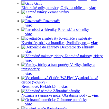
Grily
Elektrické grily, panvice,
Grily na uhlie a
...
viac
Zemné vrtáky
...
viac
Rozmetače
...
viac
Pareniská a skleníky
...
viac
Kvetináče a substráty
Kvetináče, obaly a hrantíky ,
Podložky po
...
viac
Dekorácie do záhrady
...
viac
Záhradné traktory, ridery
...
viac
Voziky, fúriky a
transportéry
...
viac
Vysokotlakové
čističe (WAPky)
Benzínové,
Elektrické,
...
viac
Záhradné náradie
Nožnice a štepárske nože,
Obrábanie pôdy
...
viac
Ochranné pomôcky
...
viac
Postrekovače