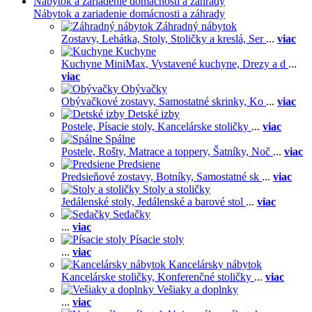
Nábytok a zariadenie domácnosti a záhrady
Nábytok a zariadenie domácnosti a záhrady
Záhradný nábytok
Zostavy,
Lehátka,
Stoly,
Stoličky a kreslá,
Ser
...
viac
Kuchyne
Kuchyne MiniMax,
Vystavené kuchyne,
Drezy a d
...
viac
Obývačky
Obývačkové zostavy,
Samostatné skrinky,
Ko
...
viac
Detské izby
Postele,
Písacie stoly,
Kancelárske stoličky
...
viac
Spálne
Postele,
Rošty,
Matrace a toppery,
Šatníky,
Noč
...
viac
Predsiene
Predsieňové zostavy,
Botníky,
Samostatné sk
...
viac
Stoly a stoličky
Jedálenské stoly,
Jedálenské a barové stol
...
viac
Sedačky
...
viac
Písacie stoly
...
viac
Kancelársky nábytok
Kancelárske stoličky,
Konferenčné stoličky
...
viac
Vešiaky a doplnky
...
viac