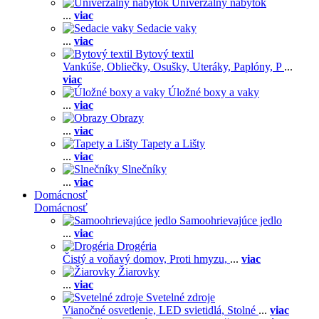
Univerzálny nábytok
...
viac
Sedacie vaky
...
viac
Bytový textil
Vankúše,
Obliečky,
Osušky,
Uteráky,
Paplóny,
P
...
viac
Úložné boxy a vaky
...
viac
Obrazy
...
viac
Tapety a Lišty
...
viac
Slnečníky
...
viac
Domácnosť
Domácnosť
Samoohrievajúce jedlo
...
viac
Drogéria
Čistý a voňavý domov,
Proti hmyzu,
...
viac
Žiarovky
...
viac
Svetelné zdroje
Vianočné osvetlenie,
LED svietidlá,
Stolné
...
viac