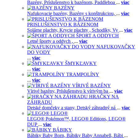
Bazény,
Príslušenstvo k bazénom,
Paddleboa
...
viac
BAZÉNY
Nafukovacie bazény,
Bazény s konštrukciou,
...
viac
PRISLUŠENSTVO K BÁZENOM
Solárne plachty,
Krycie plachty ,
Schodíky,
Vy
...
viac
ŠPORT A ODDYCH
Letné športy a oddych ,
...
viac
NAFUKOVAČKY
DO VODY
...
viac
ŠMYKĽAVKY
...
viac
TRAMPOLÍNY
...
viac
VÍRIVÉ BAZÉNY
Vírivé bazény,
Príslušenstvo k vírivým ba
...
viac
HRAČKY NA
ZÁHRADU
Detské domčeky a stany,
Detský záhradný ná
...
viac
LEGO®
LEGO® Pokémon™,
LEGO® Editions,
LEGO®
DUP
...
viac
BÁBIKY
Bábiky Baby Born,
Bábiky Baby Annabell,
Bábi
...