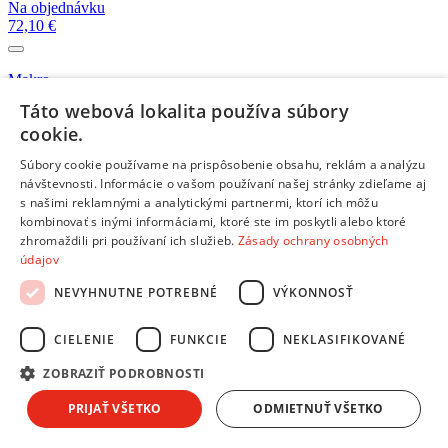
Na objednávku
72,10 €
Makro
Skladom 5 a viac kusov
Táto webová lokalita používa súbory
14,99 €
cookie.
Viac kompatibilných produktov z kategórie:
Riad
Súbory cookie používame na prispôsobenie obsahu, reklám a analýzu
návštevnosti. Informácie o vašom používaní našej stránky zdieľame aj
Bosch MSM 66150
s našimi reklamnými a analytickými partnermi, ktorí ich môžu
Na objednávku
kombinovať s inými informáciami, ktoré ste im poskytli alebo ktoré
39,90 €
zhromaždili pri používaní ich služieb.
Zásady ochrany osobných
údajov
Bosch MSM 67160
NEVYHNUTNE POTREBNÉ
VÝKONNOSŤ
Na objednávku
43,90 €
CIELENIE
FUNKCIE
NEKLASIFIKOVANÉ
Bosch MFQ 36460
ZOBRAZIŤ PODROBNOSTI
Skladom 1 kus
49,90 €
PRIJAŤ VŠETKO
ODMIETNUŤ VŠETKO