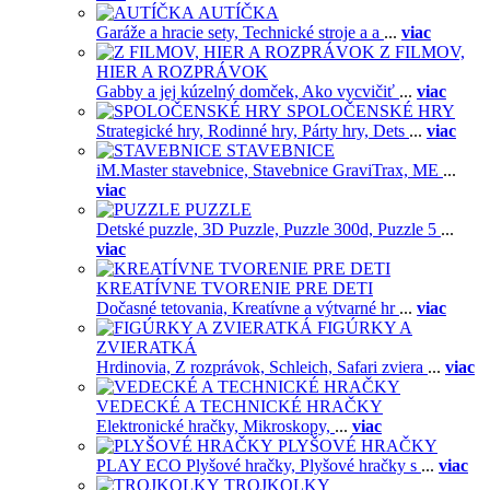
AUTÍČKA
Garáže a hracie sety,
Technické stroje a a
...
viac
Z FILMOV,
HIER A ROZPRÁVOK
Gabby a jej kúzelný domček,
Ako vycvičiť
...
viac
SPOLOČENSKÉ HRY
Strategické hry,
Rodinné hry,
Párty hry,
Dets
...
viac
STAVEBNICE
iM.Master stavebnice,
Stavebnice GraviTrax,
ME
...
viac
PUZZLE
Detské puzzle,
3D Puzzle,
Puzzle 300d,
Puzzle 5
...
viac
KREATÍVNE TVORENIE PRE DETI
Dočasné tetovania,
Kreatívne a výtvarné hr
...
viac
FIGÚRKY A
ZVIERATKÁ
Hrdinovia,
Z rozprávok,
Schleich,
Safari zviera
...
viac
VEDECKÉ A TECHNICKÉ HRAČKY
Elektronické hračky,
Mikroskopy,
...
viac
PLYŠOVÉ HRAČKY
PLAY ECO Plyšové hračky,
Plyšové hračky s
...
viac
TROJKOLKY