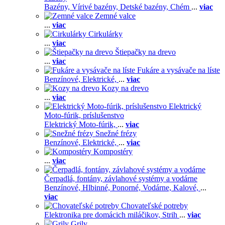
Bazény,
Vírivé bazény,
Detské bazény,
Chém
...
viac
Zemné valce
...
viac
Cirkulárky
...
viac
Štiepačky na drevo
...
viac
Fukáre a vysávače na líste
Benzínové,
Elektrické,
...
viac
Kozy na drevo
...
viac
Elektrický
Moto-fúrik, príslušenstvo
Elektrický Moto-fúrik,
...
viac
Snežné frézy
Benzínové,
Elektrické,
...
viac
Kompostéry
...
viac
Čerpadlá, fontány, závlahové systémy a vodárne
Benzínové,
Hlbinné,
Ponorné,
Vodárne,
Kalové,
...
viac
Chovateľské potreby
Elektronika pre domácich miláčikov,
Strih
...
viac
Grily