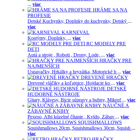
...
viac
HRÁME SA NA
PROFESIE
Detské Kuchynky,
Doplnky do kuchynky,
Detský
...
viac
KARNEVAL
Kostýmy,
Doplnky,
...
viac
RC MODELY PRE
DETI
Autá a stroje ,
Roboti ,
Drony,
Lode,
...
viac
HRAČKY PRE
NAJMENŠÍCH
Uspavačky,
Hrkálky a hryzátka,
Motorické h
...
viac
DREVENÉ HRAČKY
Drevené vláčiky a koľajnice,
Hojdacie ko
...
viac
DETSKÉ
HUDOBNÉ NÁSTROJE
Gitary,
Klávesy,
Bicie súpravy a bubny,
Mikrof
...
viac
NÁUČNÉ A
ZÁBAVNÉ KNIHY
Pexeso,
Albi kúzelné čítanie ,
Kvído,
Zábav
...
viac
SQUISHMALLOWS
Squishmallows 20cm,
Squishmallows 30cm,
Squish
...
viac
RETRO HRAČKY