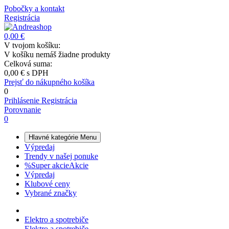
Pobočky a kontakt
Registrácia
0,00 €
V tvojom košíku:
V košíku nemáš žiadne produkty
Celková suma:
0,00 €
s DPH
Prejsť do nákupného košíka
0
Prihlásenie
Registrácia
Porovnanie
0
Hlavné kategórie
Menu
Výpredaj
Trendy v našej ponuke
%
Super akcie
Akcie
Výpredaj
Klubové ceny
Vybrané značky
Elektro a spotrebiče
Elektro a spotrebiče