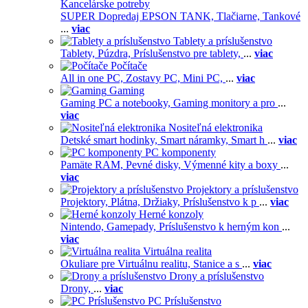
Kancelárske potreby
SUPER Dopredaj EPSON TANK,
Tlačiarne,
Tankové
...
viac
Tablety a príslušenstvo
Tablety,
Púzdra,
Príslušenstvo pre tablety,
...
viac
Počítače
All in one PC,
Zostavy PC,
Mini PC,
...
viac
Gaming
Gaming PC a notebooky,
Gaming monitory a pro
...
viac
Nositeľná elektronika
Detské smart hodinky,
Smart náramky,
Smart h
...
viac
PC komponenty
Pamäte RAM,
Pevné disky,
Výmenné kity a boxy
...
viac
Projektory a príslušenstvo
Projektory,
Plátna,
Držiaky,
Príslušenstvo k p
...
viac
Herné konzoly
Nintendo,
Gamepady,
Príslušenstvo k herným kon
...
viac
Virtuálna realita
Okuliare pre Virtuálnu realitu,
Stanice a s
...
viac
Drony a príslušenstvo
Drony,
...
viac
PC Príslušenstvo