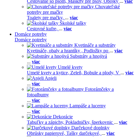
Cestovanie so psom,
Maškrty pre psov,
Obojky
...
viac
Chovateľské
potreby pre mačky
Toalety pre mačky,
...
viac
Školské tašky
Cestovné kufre,
...
viac
Domáce potreby
Domáce potreby
Kvetináče a substráty
Kvetináče, obaly a hrantíky ,
Podložky po
...
viac
Substráty a hnojivá
...
viac
Umelé kvety
Umelé kvety a kytice,
Zeleň,
Bobule a plody,
V
...
viac
Anjeli
...
viac
Fotorámčeky a
fotoalbumy
...
viac
Lampáše a lucerny
...
viac
Dekorácie
Tabuľky a zápichy,
Pokladničky, šperkovnic
...
viac
Darčekové doplnky
Obrúsky papierové,
Tašky darčekové,
...
viac