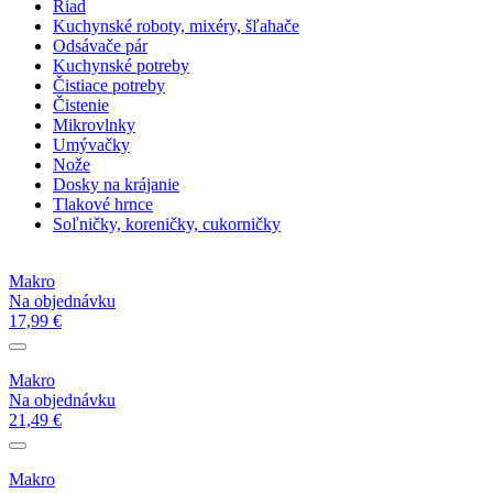
Riad
Kuchynské roboty, mixéry, šľahače
Odsávače pár
Kuchynské potreby
Čistiace potreby
Čistenie
Mikrovlnky
Umývačky
Nože
Dosky na krájanie
Tlakové hrnce
Soľničky, koreničky, cukorničky
Makro
Na objednávku
17,99 €
Makro
Na objednávku
21,49 €
Makro