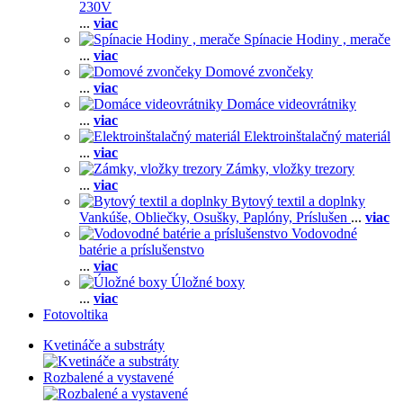
230V
...
viac
Spínacie Hodiny , merače
...
viac
Domové zvončeky
...
viac
Domáce videovrátniky
...
viac
Elektroinštalačný materiál
...
viac
Zámky, vložky trezory
...
viac
Bytový textil a doplnky
Vankúše,
Obliečky,
Osušky,
Paplóny,
Príslušen
...
viac
Vodovodné
batérie a príslušenstvo
...
viac
Úložné boxy
...
viac
Fotovoltika
Kvetináče a substráty
Rozbalené a vystavené