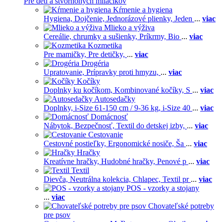
Pre deti a štvornohých miláčikov
Kŕmenie a hygiena
Hygiena,
Dojčenie,
Jednorázové plienky,
Jeden
...
viac
Mlieko a výživa
Cereálie, chrumky a sušienky,
Príkrmy,
Bio
...
viac
Kozmetika
Pre mamičky,
Pre detičky,
...
viac
Drogéria
Upratovanie,
Prípravky proti hmyzu,
...
viac
Kočíky
Doplnky ku kočíkom,
Kombinované kočíky,
S
...
viac
Autosedačky
Doplnky,
i-Size 61-150 cm / 9-36 kg,
i-Size 40
...
viac
Domácnosť
Nábytok,
Bezpečnosť,
Textil do detskej izby,
...
viac
Cestovanie
Cestovné postieľky,
Ergonomické nosiče,
Ša
...
viac
Hračky
Kreatívne hračky,
Hudobné hračky,
Penové p
...
viac
Textil
Dievča,
Neutrálna kolekcia,
Chlapec,
Textil pr
...
viac
POS - vzorky a stojany
...
viac
Chovateľské potreby
pre psov