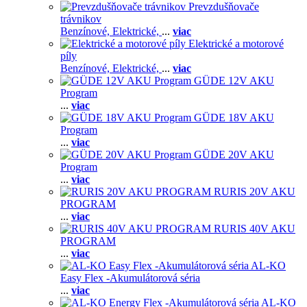
Prevzdušňovače
trávnikov
Benzínové,
Elektrické,
...
viac
Elektrické a motorové
píly
Benzínové,
Elektrické,
...
viac
GÜDE 12V AKU
Program
...
viac
GÜDE 18V AKU
Program
...
viac
GÜDE 20V AKU
Program
...
viac
RURIS 20V AKU
PROGRAM
...
viac
RURIS 40V AKU
PROGRAM
...
viac
AL-KO
Easy Flex -Akumulátorová séria
...
viac
AL-KO