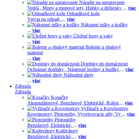
Náradie na upratovanie
Vedrá ,
Mopy a mopové sety,
Hubky a drôtenky
...
viac
Odpadkové koše
Vrecia na odpad,
...
viac
Nákupné tašky a košíky
...
viac
Úložné boxy a vaky
...
viac
Balenie a obalový
material
...
viac
Doplnky do domácnosti
Ochranné doplnky ,
Nástenné hodiny a budíky
...
viac
Náhradné diely
...
viac
Záhrada
Záhrada
Kosačky
Akumulátorové,
Benzínové,
Elektrické,
Robot
...
viac
Vyžínače a Krovinorezy
Krovinorezy,
Plotostrihy,
Vyvetvovacie píly,
Vy
...
viac
Plotostrihy
Benzínové,
Elektrické,
...
viac
Kultivátory
Benzínové,
Elektrické,
...
viac