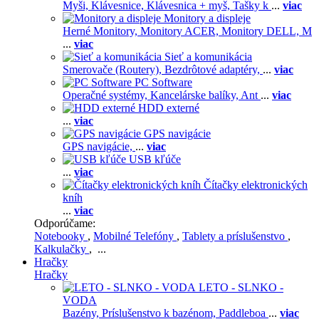
Myši,
Klávesnice,
Klávesnica + myš,
Tašky k
...
viac
Monitory a displeje
Herné Monitory,
Monitory ACER,
Monitory DELL,
M
...
viac
Sieť a komunikácia
Smerovače (Routery),
Bezdrôtové adaptéry,
...
viac
PC Software
Operačné systémy,
Kancelárske balíky,
Ant
...
viac
HDD externé
...
viac
GPS navigácie
GPS navigácie,
...
viac
USB kľúče
...
viac
Čítačky elektronických
kníh
...
viac
Odporúčame:
Notebooky
,
Mobilné Telefóny
,
Tablety a príslušenstvo
,
Kalkulačky
, ...
Hračky
Hračky
LETO - SLNKO -
VODA
Bazény,
Príslušenstvo k bazénom,
Paddleboa
...
viac