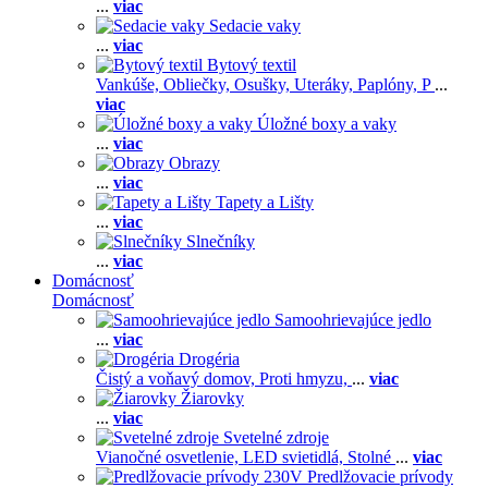
...
viac
Sedacie vaky
...
viac
Bytový textil
Vankúše,
Obliečky,
Osušky,
Uteráky,
Paplóny,
P
...
viac
Úložné boxy a vaky
...
viac
Obrazy
...
viac
Tapety a Lišty
...
viac
Slnečníky
...
viac
Domácnosť
Domácnosť
Samoohrievajúce jedlo
...
viac
Drogéria
Čistý a voňavý domov,
Proti hmyzu,
...
viac
Žiarovky
...
viac
Svetelné zdroje
Vianočné osvetlenie,
LED svietidlá,
Stolné
...
viac
Predlžovacie prívody