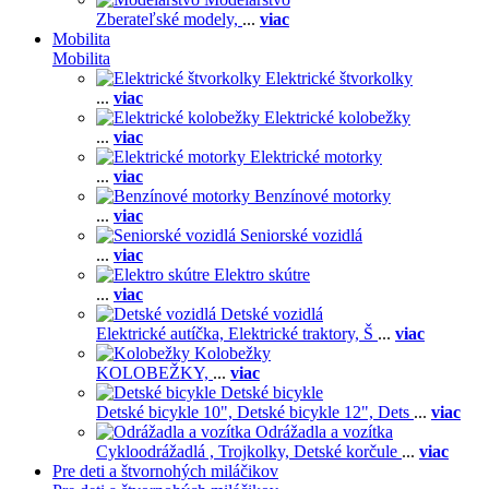
Zberateľské modely,
...
viac
Mobilita
Mobilita
Elektrické štvorkolky
...
viac
Elektrické kolobežky
...
viac
Elektrické motorky
...
viac
Benzínové motorky
...
viac
Seniorské vozidlá
...
viac
Elektro skútre
...
viac
Detské vozidlá
Elektrické autíčka,
Elektrické traktory,
Š
...
viac
Kolobežky
KOLOBEŽKY,
...
viac
Detské bicykle
Detské bicykle 10",
Detské bicykle 12",
Dets
...
viac
Odrážadla a vozítka
Cykloodrážadlá ,
Trojkolky,
Detské korčule
...
viac
Pre deti a štvornohých miláčikov