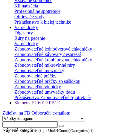
Vstavané spotrebiče
Klimatizácia
Profesionálne spotrebiče
Ohrievače vody
Príslušenstvo k bielej technike
Varné dosky
Digestory
Rúry na pečenie
Varné dosky
Zabudovateľné jednodverové chladničky
Zabudovateľné kávovary / espressá
Zabudovateľné kombinované chladničky
Zabudovateľné mikrovlnné rúry
Zabudovateľné mrazničky
Zabudovatelné práčky
Zabudovateľné práčky so sušičkou
Zabudovateľné vínotéky
Zabudovateľné umývačky riadu
Príslušenstvo Zabudovateľné Spotrebiče
Siemens EH601HFB1E
Zdieľať na FB
Odporučiť e-mailom
Nájdené kategórie
{{ getModelCount('Categories') }}