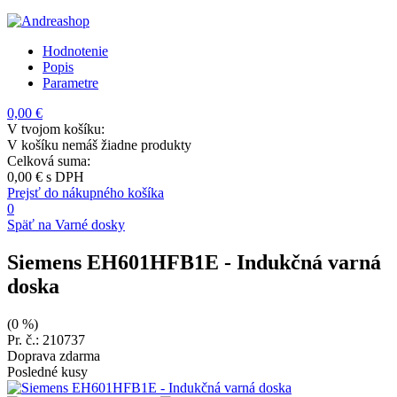
Hodnotenie
Popis
Parametre
0,00 €
V tvojom košíku:
V košíku nemáš žiadne produkty
Celková suma:
0,00 €
s DPH
Prejsť do nákupného košíka
0
Späť na Varné dosky
Siemens EH601HFB1E
- Indukčná varná
doska
(0 %)
Pr. č.: 210737
Doprava zdarma
Posledné kusy