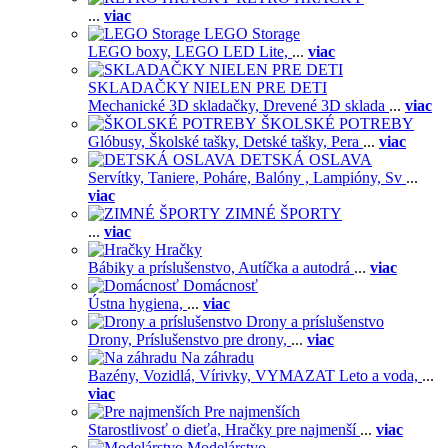
...
viac
LEGO Storage
LEGO boxy,
LEGO LED Lite,
...
viac
SKLADAČKY NIELEN PRE DETI
Mechanické 3D skladačky,
Drevené 3D sklada
...
viac
ŠKOLSKÉ POTREBY
Glóbusy,
Školské tašky,
Detské tašky,
Pera
...
viac
DETSKÁ OSLAVA
Servítky,
Taniere,
Poháre,
Balóny ,
Lampióny,
Sv
...
viac
ZIMNÉ ŠPORTY
...
viac
Hračky
Bábiky a príslušenstvo,
Autíčka a autodrá
...
viac
Domácnosť
Ústna hygiena,
...
viac
Drony a príslušenstvo
Drony,
Príslušenstvo pre drony,
...
viac
Na záhradu
Bazény,
Vozidlá,
Vírivky,
VYMAZAT Leto a voda,
...
viac
Pre najmenších
Starostlivosť o dieťa,
Hračky pre najmenší
...
viac
Modelárstvo