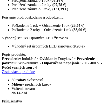
Predĺžená záruka o 1 rok
(68,24 €)
Predĺžená záruka o 2 roky
(97,78 €)
Predĺžená záruka o 3 roky
(131,39 €)
Poistenie proti poškodeniu a odcudzeniu
Poškodenie 1 rok + Odcudzenie 1 rok
(29,54 €)
Poškodenie 2 roky + Odcudzenie 1 rok
(55,00 €)
Výhodný set 3ks úsporných LED žiaroviek
Výhodný set úsporných LED žiaroviek
(9,90 €)
Popis produktu:
Prevedenie
: Indukčné •
Ovládanie
: Dotykové •
Prevedenie
povrchu
: Sklokeramika •
Odporúčané napájanie
: 230 / 400 V •
Počet varných zón
: 4
Zistiť viac o produkte
30 rokov
skúseností
Milióny
predaných kusov
Vrátenie tovaru
do 14 dní
Príslušenstvo