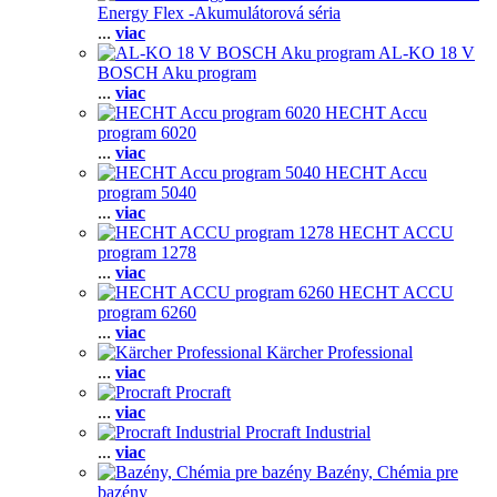
Energy Flex -Akumulátorová séria
...
viac
AL-KO 18 V
BOSCH Aku program
...
viac
HECHT Accu
program 6020
...
viac
HECHT Accu
program 5040
...
viac
HECHT ACCU
program 1278
...
viac
HECHT ACCU
program 6260
...
viac
Kärcher Professional
...
viac
Procraft
...
viac
Procraft Industrial
...
viac
Bazény, Chémia pre
bazény