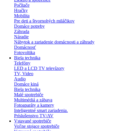
Počítače
Hračky
Mobilita
Pre deti a štvornohých miláčikov
Domáce potreby
Záhrada
Náradie
Nábytok a zariadenie domácnosti a záhrady
Domácnosť
Fotovoltika
Biela technika
Telefóny
LED a LCD TV televízory
TV, Video
Audio
Domáce kiná
Biela technika
Malé spotrebiče
Multimédiá a zábava
Fotoaparáty a kamery
Inteligentné smart zariadenia.
Príslušenstvo TV/AV
Vstavané spotrebiče
Voľne stojace spotrebiče