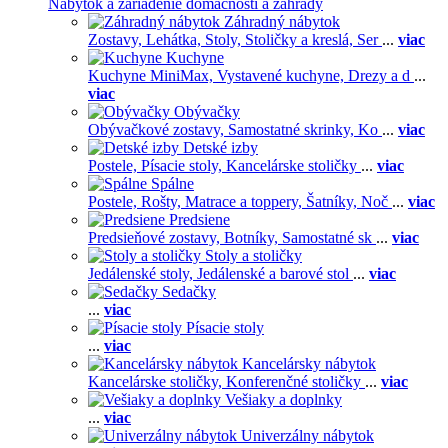
Nábytok a zariadenie domácnosti a záhrady
Záhradný nábytok
Zostavy,
Lehátka,
Stoly,
Stoličky a kreslá,
Ser
...
viac
Kuchyne
Kuchyne MiniMax,
Vystavené kuchyne,
Drezy a d
...
viac
Obývačky
Obývačkové zostavy,
Samostatné skrinky,
Ko
...
viac
Detské izby
Postele,
Písacie stoly,
Kancelárske stoličky
...
viac
Spálne
Postele,
Rošty,
Matrace a toppery,
Šatníky,
Noč
...
viac
Predsiene
Predsieňové zostavy,
Botníky,
Samostatné sk
...
viac
Stoly a stoličky
Jedálenské stoly,
Jedálenské a barové stol
...
viac
Sedačky
...
viac
Písacie stoly
...
viac
Kancelársky nábytok
Kancelárske stoličky,
Konferenčné stoličky
...
viac
Vešiaky a doplnky
...
viac
Univerzálny nábytok