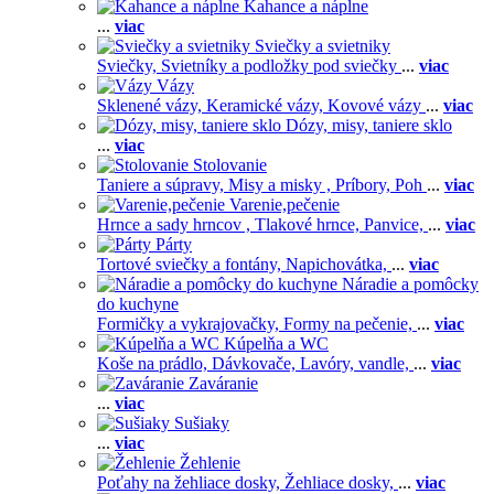
Kahance a náplne
...
viac
Sviečky a svietniky
Sviečky,
Svietníky a podložky pod sviečky
...
viac
Vázy
Sklenené vázy,
Keramické vázy,
Kovové vázy
...
viac
Dózy, misy, taniere sklo
...
viac
Stolovanie
Taniere a súpravy,
Misy a misky ,
Príbory,
Poh
...
viac
Varenie,pečenie
Hrnce a sady hrncov ,
Tlakové hrnce,
Panvice,
...
viac
Párty
Tortové sviečky a fontány,
Napichovátka,
...
viac
Náradie a pomôcky
do kuchyne
Formičky a vykrajovačky,
Formy na pečenie,
...
viac
Kúpelňa a WC
Koše na prádlo,
Dávkovače,
Lavóry, vandle,
...
viac
Zaváranie
...
viac
Sušiaky
...
viac
Žehlenie
Poťahy na žehliace dosky,
Žehliace dosky,
...
viac