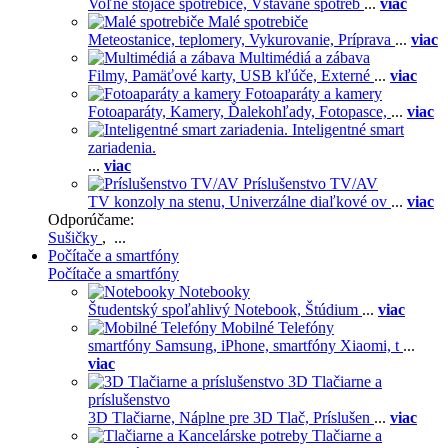
Voľne stojace spotrebiče,
Vstavané spotreb
...
viac
Malé spotrebiče
Meteostanice, teplomery,
Vykurovanie,
Príprava
...
viac
Multimédiá a zábava
Filmy,
Pamäťové karty,
USB kľúče,
Externé
...
viac
Fotoaparáty a kamery
Fotoaparáty,
Kamery,
Ďalekohľady,
Fotopasce,
...
viac
Inteligentné smart
zariadenia.
...
viac
Príslušenstvo TV/AV
TV konzoly na stenu,
Univerzálne diaľkové ov
...
viac
Odporúčame:
Sušičky
, ...
Počítače a smartfóny
Počítače a smartfóny
Notebooky
Študentský spoľahlivý Notebook,
Štúdium
...
viac
Mobilné Telefóny
smartfóny Samsung,
iPhone,
smartfóny Xiaomi,
t
...
viac
3D Tlačiarne a
príslušenstvo
3D Tlačiarne,
Náplne pre 3D Tlač,
Príslušen
...
viac
Tlačiarne a