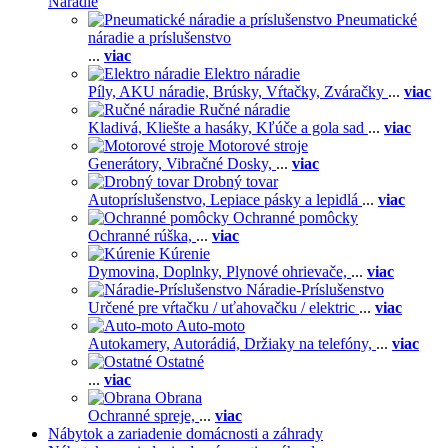
Náradie
Pneumatické
náradie a príslušenstvo
...
viac
Elektro náradie
Píly,
AKU náradie,
Brúsky,
Vŕtačky,
Zváračky
...
viac
Ručné náradie
Kladivá,
Kliešte a hasáky,
Kľúče a gola sad
...
viac
Motorové stroje
Generátory,
Vibračné Dosky,
...
viac
Drobný tovar
Autopríslušenstvo,
Lepiace pásky a lepidlá
...
viac
Ochranné pomôcky
Ochranné rúška,
...
viac
Kúrenie
Dymovina,
Doplnky,
Plynové ohrievače,
...
viac
Náradie-Príslušenstvo
Určené pre vŕtačku / uťahovačku / elektric
...
viac
Auto-moto
Autokamery,
Autorádiá,
Držiaky na telefóny,
...
viac
Ostatné
...
viac
Obrana
Ochranné spreje,
...
viac
Nábytok a zariadenie domácnosti a záhrady