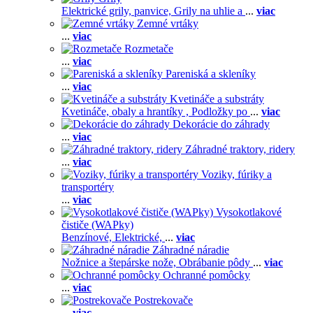
Elektrické grily, panvice,
Grily na uhlie a
...
viac
Zemné vrtáky
...
viac
Rozmetače
...
viac
Pareniská a skleníky
...
viac
Kvetináče a substráty
Kvetináče, obaly a hrantíky ,
Podložky po
...
viac
Dekorácie do záhrady
...
viac
Záhradné traktory, ridery
...
viac
Voziky, fúriky a
transportéry
...
viac
Vysokotlakové
čističe (WAPky)
Benzínové,
Elektrické,
...
viac
Záhradné náradie
Nožnice a štepárske nože,
Obrábanie pôdy
...
viac
Ochranné pomôcky
...
viac
Postrekovače
...
viac