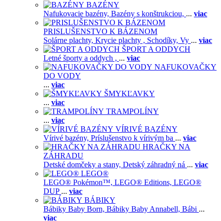
BAZÉNY
Nafukovacie bazény,
Bazény s konštrukciou,
...
viac
PRISLUŠENSTVO K BÁZENOM
Solárne plachty,
Krycie plachty ,
Schodíky,
Vy
...
viac
ŠPORT A ODDYCH
Letné športy a oddych ,
...
viac
NAFUKOVAČKY
DO VODY
...
viac
ŠMYKĽAVKY
...
viac
TRAMPOLÍNY
...
viac
VÍRIVÉ BAZÉNY
Vírivé bazény,
Príslušenstvo k vírivým ba
...
viac
HRAČKY NA
ZÁHRADU
Detské domčeky a stany,
Detský záhradný ná
...
viac
LEGO®
LEGO® Pokémon™,
LEGO® Editions,
LEGO®
DUP
...
viac
BÁBIKY
Bábiky Baby Born,
Bábiky Baby Annabell,
Bábi
...
viac