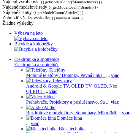
Nájdení výrobcovia
{{ getModelCount('Manufacturers') }}
Nájdené modelové rady
{{ getModelCount('Brands') }}
Nájdené články
{{ getModelCount('Articles') }}
Zobraziť všetky výsledky
{{ matchesCount }}
Žiadne výsledky
Výbava na leto
Bicykle a kolobežky
Elektronika a spotrebiče
Elektronika a spotrebiče
Telefóny
Mobilné telefóny / Doplnky,
Pevná linka -
...
viac
Televízory
Android & Google TV,
OLED TV,
QLED, Neo
QLED T
...
viac
Video
Prehrávače,
Projektory a príslušenstvo,
Sa
...
viac
Audio
Bezdrôtové reproduktory,
Soundbary,
Mikro/Mi
...
viac
Domáce kiná
...
viac
Biela technika