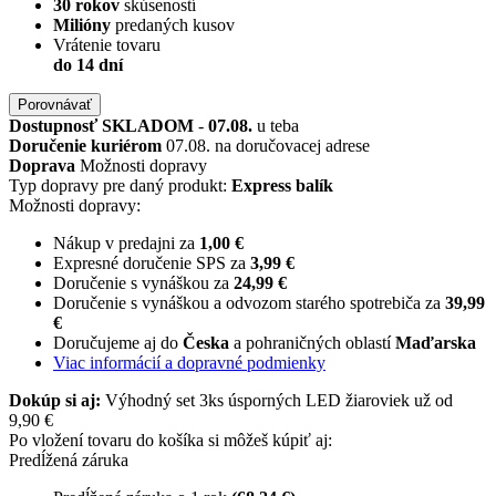
30 rokov
skúseností
Milióny
predaných kusov
Vrátenie tovaru
do 14 dní
Porovnávať
Dostupnosť
SKLADOM
-
07.08.
u teba
Doručenie kuriérom
07.08. na doručovacej adrese
Doprava
Možnosti dopravy
Typ dopravy pre daný produkt:
Express balík
Možnosti dopravy:
Nákup v predajni za
1,00 €
Expresné doručenie SPS za
3,99 €
Doručenie s vynáškou za
24,99 €
Doručenie s vynáškou a odvozom starého spotrebiča za
39,99
€
Doručujeme aj do
Česka
a pohraničných oblastí
Maďarska
Viac informácií a dopravné podmienky
Dokúp si aj:
Výhodný set 3ks úsporných LED žiaroviek už od
9,90 €
Po vložení tovaru do košíka si môžeš kúpiť aj:
Predĺžená záruka