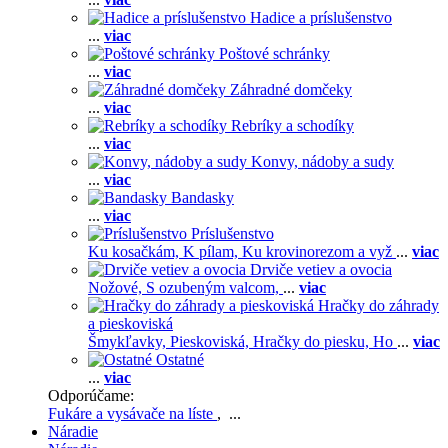
Hadice a príslušenstvo
...
viac
Poštové schránky
...
viac
Záhradné domčeky
...
viac
Rebríky a schodíky
...
viac
Konvy, nádoby a sudy
...
viac
Bandasky
...
viac
Príslušenstvo
Ku kosačkám,
K pílam,
Ku krovinorezom a vyž
...
viac
Drviče vetiev a ovocia
Nožové,
S ozubeným valcom,
...
viac
Hračky do záhrady
a pieskoviská
Šmykľavky,
Pieskoviská,
Hračky do piesku,
Ho
...
viac
Ostatné
...
viac
Odporúčame:
Fukáre a vysávače na líste
, ...
Náradie