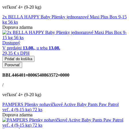
veľkosť 4+ (9-20 kg)
2x BELLA HAPPY Baby Plienky jednorazové Maxi Plus Box 9-15
kg 56 ks
Doprava zdarma
Dostupný
V predajni
13.08.
, u teba
13.08.
29,35 €
s DPH
Pridať do košíka
Porovnať
BBL446401¤8006540863572¤0000
/
veľkosť 4+ (9-20 kg)
PAMPERS Plienky nohavičkové Active Baby Pants Paw Patrol
veľ. 4 (9-15 kg) 72 ks
Doprava zdarma