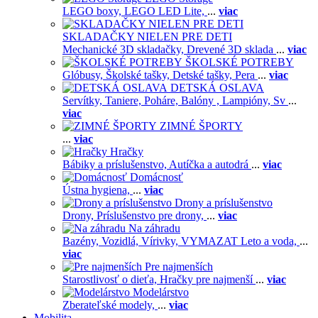
LEGO boxy,
LEGO LED Lite,
...
viac
SKLADAČKY NIELEN PRE DETI
Mechanické 3D skladačky,
Drevené 3D sklada
...
viac
ŠKOLSKÉ POTREBY
Glóbusy,
Školské tašky,
Detské tašky,
Pera
...
viac
DETSKÁ OSLAVA
Servítky,
Taniere,
Poháre,
Balóny ,
Lampióny,
Sv
...
viac
ZIMNÉ ŠPORTY
...
viac
Hračky
Bábiky a príslušenstvo,
Autíčka a autodrá
...
viac
Domácnosť
Ústna hygiena,
...
viac
Drony a príslušenstvo
Drony,
Príslušenstvo pre drony,
...
viac
Na záhradu
Bazény,
Vozidlá,
Vírivky,
VYMAZAT Leto a voda,
...
viac
Pre najmenších
Starostlivosť o dieťa,
Hračky pre najmenší
...
viac
Modelárstvo
Zberateľské modely,
...
viac
Mobilita