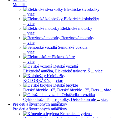
Mobilita
Elektrické štvorkolky
...
viac
Elektrické kolobežky
...
viac
Elektrické motorky
...
viac
Benzínové motorky
...
viac
Seniorské vozidlá
...
viac
Elektro skútre
...
viac
Detské vozidlá
Elektrické autíčka,
Elektrické traktory,
Š
...
viac
Kolobežky
KOLOBEŽKY,
...
viac
Detské bicykle
Detské bicykle 10",
Detské bicykle 12",
Dets
...
viac
Odrážadla a vozítka
Cykloodrážadlá ,
Trojkolky,
Detské korčule
...
viac
Pre deti a štvornohých miláčikov
Pre deti a štvornohých miláčikov
Kŕmenie a hygiena