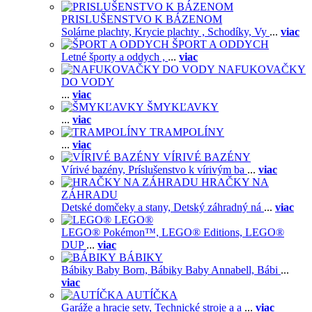
PRISLUŠENSTVO K BÁZENOM
Solárne plachty,
Krycie plachty ,
Schodíky,
Vy
...
viac
ŠPORT A ODDYCH
Letné športy a oddych ,
...
viac
NAFUKOVAČKY
DO VODY
...
viac
ŠMYKĽAVKY
...
viac
TRAMPOLÍNY
...
viac
VÍRIVÉ BAZÉNY
Vírivé bazény,
Príslušenstvo k vírivým ba
...
viac
HRAČKY NA
ZÁHRADU
Detské domčeky a stany,
Detský záhradný ná
...
viac
LEGO®
LEGO® Pokémon™,
LEGO® Editions,
LEGO®
DUP
...
viac
BÁBIKY
Bábiky Baby Born,
Bábiky Baby Annabell,
Bábi
...
viac
AUTÍČKA
Garáže a hracie sety,
Technické stroje a a
...
viac