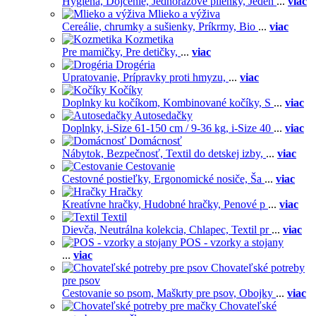
Hygiena,
Dojčenie,
Jednorázové plienky,
Jeden
...
viac
Mlieko a výživa
Cereálie, chrumky a sušienky,
Príkrmy,
Bio
...
viac
Kozmetika
Pre mamičky,
Pre detičky,
...
viac
Drogéria
Upratovanie,
Prípravky proti hmyzu,
...
viac
Kočíky
Doplnky ku kočíkom,
Kombinované kočíky,
S
...
viac
Autosedačky
Doplnky,
i-Size 61-150 cm / 9-36 kg,
i-Size 40
...
viac
Domácnosť
Nábytok,
Bezpečnosť,
Textil do detskej izby,
...
viac
Cestovanie
Cestovné postieľky,
Ergonomické nosiče,
Ša
...
viac
Hračky
Kreatívne hračky,
Hudobné hračky,
Penové p
...
viac
Textil
Dievča,
Neutrálna kolekcia,
Chlapec,
Textil pr
...
viac
POS - vzorky a stojany
...
viac
Chovateľské potreby
pre psov
Cestovanie so psom,
Maškrty pre psov,
Obojky
...
viac
Chovateľské