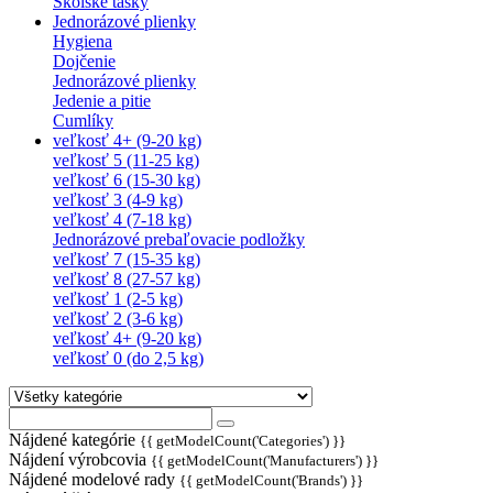
Školské tašky
Jednorázové plienky
Hygiena
Dojčenie
Jednorázové plienky
Jedenie a pitie
Cumlíky
veľkosť 4+ (9-20 kg)
veľkosť 5 (11-25 kg)
veľkosť 6 (15-30 kg)
veľkosť 3 (4-9 kg)
veľkosť 4 (7-18 kg)
Jednorázové prebaľovacie podložky
veľkosť 7 (15-35 kg)
veľkosť 8 (27-57 kg)
veľkosť 1 (2-5 kg)
veľkosť 2 (3-6 kg)
veľkosť 4+ (9-20 kg)
veľkosť 0 (do 2,5 kg)
Nájdené kategórie
{{ getModelCount('Categories') }}
Nájdení výrobcovia
{{ getModelCount('Manufacturers') }}
Nájdené modelové rady
{{ getModelCount('Brands') }}