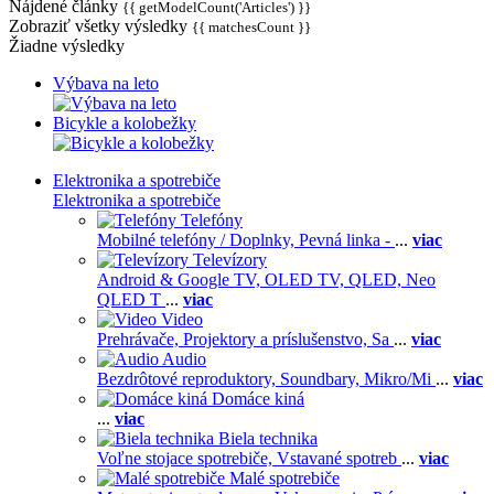
Nájdené články
{{ getModelCount('Articles') }}
Zobraziť všetky výsledky
{{ matchesCount }}
Žiadne výsledky
Výbava na leto
Bicykle a kolobežky
Elektronika a spotrebiče
Elektronika a spotrebiče
Telefóny
Mobilné telefóny / Doplnky,
Pevná linka -
...
viac
Televízory
Android & Google TV,
OLED TV,
QLED, Neo
QLED T
...
viac
Video
Prehrávače,
Projektory a príslušenstvo,
Sa
...
viac
Audio
Bezdrôtové reproduktory,
Soundbary,
Mikro/Mi
...
viac
Domáce kiná
...
viac
Biela technika
Voľne stojace spotrebiče,
Vstavané spotreb
...
viac
Malé spotrebiče