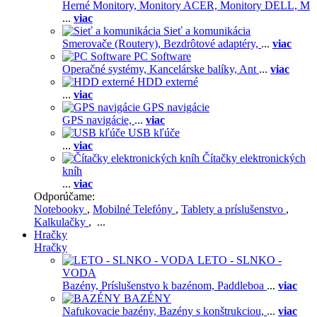
Herné Monitory,
Monitory ACER,
Monitory DELL,
M
...
viac
Sieť a komunikácia
Smerovače (Routery),
Bezdrôtové adaptéry,
...
viac
PC Software
Operačné systémy,
Kancelárske balíky,
Ant
...
viac
HDD externé
...
viac
GPS navigácie
GPS navigácie,
...
viac
USB kľúče
...
viac
Čítačky elektronických
kníh
...
viac
Odporúčame:
Notebooky
,
Mobilné Telefóny
,
Tablety a príslušenstvo
,
Kalkulačky
, ...
Hračky
Hračky
LETO - SLNKO -
VODA
Bazény,
Príslušenstvo k bazénom,
Paddleboa
...
viac
BAZÉNY
Nafukovacie bazény,
Bazény s konštrukciou,
...
viac