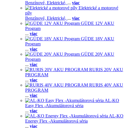
Benzínové,
Elektrické,
...
viac
Elektrické a motorové
píly
Benzínové,
Elektrické,
...
viac
GÜDE 12V AKU
Program
...
viac
GÜDE 18V AKU
Program
...
viac
GÜDE 20V AKU
Program
...
viac
RURIS 20V AKU
PROGRAM
...
viac
RURIS 40V AKU
PROGRAM
...
viac
AL-KO
Easy Flex -Akumulátorová séria
...
viac
AL-KO
Energy Flex -Akumulátorová séria
...
viac