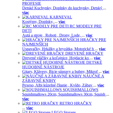
PROFESIE
Detské Kuchynky,
Doplnky do kuchynky,
Detský
...
viac
KARNEVAL
Kostýmy,
Doplnky,
...
viac
RC MODELY PRE
DETI
Autá a stroje ,
Roboti ,
Drony,
Lode,
...
viac
HRAČKY PRE
NAJMENŠÍCH
Uspavačky,
Hrkálky a hryzátka,
Motorické h
...
viac
DREVENÉ HRAČKY
Drevené vláčiky a koľajnice,
Hojdacie ko
...
viac
DETSKÉ
HUDOBNÉ NÁSTROJE
Gitary,
Klávesy,
Bicie súpravy a bubny,
Mikrof
...
viac
NÁUČNÉ A
ZÁBAVNÉ KNIHY
Pexeso,
Albi kúzelné čítanie ,
Kvído,
Zábav
...
viac
SQUISHMALLOWS
Squishmallows 20cm,
Squishmallows 30cm,
Squish
...
viac
RETRO HRAČKY
...
viac
LEGO Storage