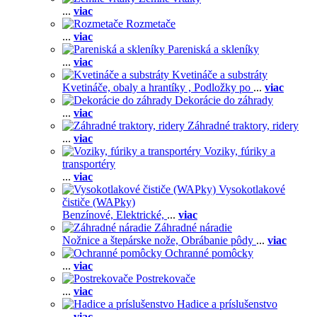
...
viac
Rozmetače
...
viac
Pareniská a skleníky
...
viac
Kvetináče a substráty
Kvetináče, obaly a hrantíky ,
Podložky po
...
viac
Dekorácie do záhrady
...
viac
Záhradné traktory, ridery
...
viac
Voziky, fúriky a
transportéry
...
viac
Vysokotlakové
čističe (WAPky)
Benzínové,
Elektrické,
...
viac
Záhradné náradie
Nožnice a štepárske nože,
Obrábanie pôdy
...
viac
Ochranné pomôcky
...
viac
Postrekovače
...
viac
Hadice a príslušenstvo
...
viac