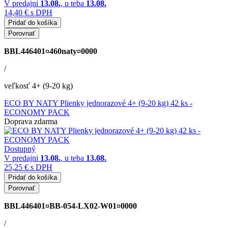
V predajni
13.08.
, u teba
13.08.
14,40 €
s DPH
Pridať do košíka
Porovnať
BBL446401¤460naty¤0000
/
veľkosť 4+ (9-20 kg)
ECO BY NATY Plienky jednorazové 4+ (9-20 kg) 42 ks -
ECONOMY PACK
Doprava zdarma
Dostupný
V predajni
13.08.
, u teba
13.08.
25,25 €
s DPH
Pridať do košíka
Porovnať
BBL446401¤BB-054-LX02-W01¤0000
/