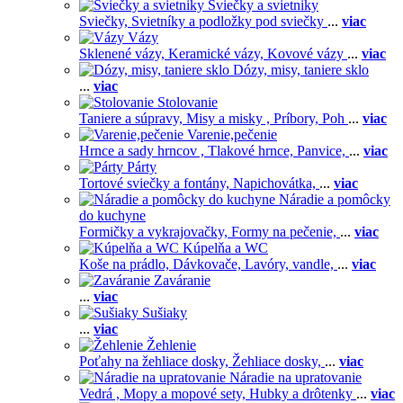
Sviečky a svietniky
Sviečky,
Svietníky a podložky pod sviečky
...
viac
Vázy
Sklenené vázy,
Keramické vázy,
Kovové vázy
...
viac
Dózy, misy, taniere sklo
...
viac
Stolovanie
Taniere a súpravy,
Misy a misky ,
Príbory,
Poh
...
viac
Varenie,pečenie
Hrnce a sady hrncov ,
Tlakové hrnce,
Panvice,
...
viac
Párty
Tortové sviečky a fontány,
Napichovátka,
...
viac
Náradie a pomôcky
do kuchyne
Formičky a vykrajovačky,
Formy na pečenie,
...
viac
Kúpelňa a WC
Koše na prádlo,
Dávkovače,
Lavóry, vandle,
...
viac
Zaváranie
...
viac
Sušiaky
...
viac
Žehlenie
Poťahy na žehliace dosky,
Žehliace dosky,
...
viac
Náradie na upratovanie
Vedrá ,
Mopy a mopové sety,
Hubky a drôtenky
...
viac