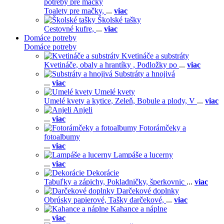
potreby pre mačky
Toalety pre mačky,
...
viac
Školské tašky
Cestovné kufre,
...
viac
Domáce potreby
Domáce potreby
Kvetináče a substráty
Kvetináče, obaly a hrantíky ,
Podložky po
...
viac
Substráty a hnojivá
...
viac
Umelé kvety
Umelé kvety a kytice,
Zeleň,
Bobule a plody,
V
...
viac
Anjeli
...
viac
Fotorámčeky a
fotoalbumy
...
viac
Lampáše a lucerny
...
viac
Dekorácie
Tabuľky a zápichy,
Pokladničky, šperkovnic
...
viac
Darčekové doplnky
Obrúsky papierové,
Tašky darčekové,
...
viac
Kahance a náplne
...
viac