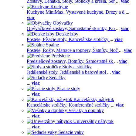
Zostavy,
Lehátka,
Stoly,
Stoličky a kreslá,
Ser
...
viac
Kuchyne
Kuchyne MiniMax,
Vystavené kuchyne,
Drezy a d
...
viac
Obývačky
Obývačkové zostavy,
Samostatné skrinky,
Ko
...
viac
Detské izby
Postele,
Písacie stoly,
Kancelárske stoličky
...
viac
Spálne
Postele,
Rošty,
Matrace a toppery,
Šatníky,
Noč
...
viac
Predsiene
Predsieňové zostavy,
Botníky,
Samostatné sk
...
viac
Stoly a stoličky
Jedálenské stoly,
Jedálenské a barové stol
...
viac
Sedačky
...
viac
Písacie stoly
...
viac
Kancelársky nábytok
Kancelárske stoličky,
Konferenčné stoličky
...
viac
Vešiaky a doplnky
...
viac
Univerzálny nábytok
...
viac
Sedacie vaky