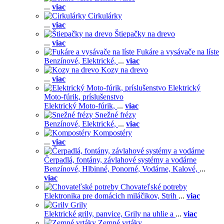
...
viac
Cirkulárky
...
viac
Štiepačky na drevo
...
viac
Fukáre a vysávače na líste
Benzínové,
Elektrické,
...
viac
Kozy na drevo
...
viac
Elektrický
Moto-fúrik, príslušenstvo
Elektrický Moto-fúrik,
...
viac
Snežné frézy
Benzínové,
Elektrické,
...
viac
Kompostéry
...
viac
Čerpadlá, fontány, závlahové systémy a vodárne
Benzínové,
Hlbinné,
Ponorné,
Vodárne,
Kalové,
...
viac
Chovateľské potreby
Elektronika pre domácich miláčikov,
Strih
...
viac
Grily
Elektrické grily, panvice,
Grily na uhlie a
...
viac
Zemné vrtáky