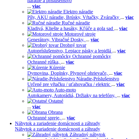
náradie a príslušenstvo
...
viac
Elektro náradie
Píly,
AKU náradie,
Brúsky,
Vŕtačky,
Zváračky
...
viac
Ručné náradie
Kladivá,
Kliešte a hasáky,
Kľúče a gola sad
...
viac
Motorové stroje
Generátory,
Vibračné Dosky,
...
viac
Drobný tovar
Autopríslušenstvo,
Lepiace pásky a lepidlá
...
viac
Ochranné pomôcky
Ochranné rúška,
...
viac
Kúrenie
Dymovina,
Doplnky,
Plynové ohrievače,
...
viac
Náradie-Príslušenstvo
Určené pre vŕtačku / uťahovačku / elektric
...
viac
Auto-moto
Autokamery,
Autorádiá,
Držiaky na telefóny,
...
viac
Ostatné
...
viac
Obrana
Ochranné spreje,
...
viac
Nábytok a zariadenie domácnosti a záhrady
Nábytok a zariadenie domácnosti a záhrady
Záhradný nábytok