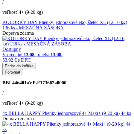
/
veľkosť 4+ (9-20 kg)
KOLORKY DAY Plienky jednorazové eko, štetec XL (12-16 kg)
136 ks - MESAČNÁ ZÁSOBA
Doprava zdarma
Dostupný
V predajni
13.08.
, u teba
13.08.
53,92 €
s DPH
Pridať do košíka
Porovnať
BBL446401¤VP-F173662¤0000
/
veľkosť 4+ (9-20 kg)
4x BELLA HAPPY Plienky jednorazové 4+ Maxi+ (9-20 kg) 44 ks
Doprava zdarma