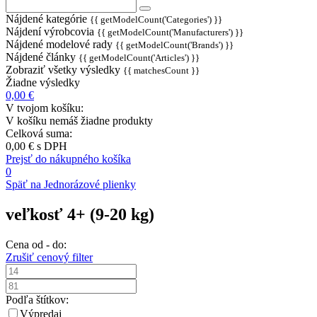
Nájdené kategórie
{{ getModelCount('Categories') }}
Nájdení výrobcovia
{{ getModelCount('Manufacturers') }}
Nájdené modelové rady
{{ getModelCount('Brands') }}
Nájdené články
{{ getModelCount('Articles') }}
Zobraziť všetky výsledky
{{ matchesCount }}
Žiadne výsledky
0,00 €
V tvojom košíku:
V košíku nemáš žiadne produkty
Celková suma:
0,00 €
s DPH
Prejsť do nákupného košíka
0
Späť na Jednorázové plienky
veľkosť 4+ (9-20 kg)
Cena od - do:
Zrušiť cenový filter
Podľa štítkov:
Výpredaj