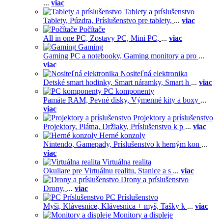
...
viac
Tablety a príslušenstvo
Tablety,
Púzdra,
Príslušenstvo pre tablety,
...
viac
Počítače
All in one PC,
Zostavy PC,
Mini PC,
...
viac
Gaming
Gaming PC a notebooky,
Gaming monitory a pro
...
viac
Nositeľná elektronika
Detské smart hodinky,
Smart náramky,
Smart h
...
viac
PC komponenty
Pamäte RAM,
Pevné disky,
Výmenné kity a boxy
...
viac
Projektory a príslušenstvo
Projektory,
Plátna,
Držiaky,
Príslušenstvo k p
...
viac
Herné konzoly
Nintendo,
Gamepady,
Príslušenstvo k herným kon
...
viac
Virtuálna realita
Okuliare pre Virtuálnu realitu,
Stanice a s
...
viac
Drony a príslušenstvo
Drony,
...
viac
PC Príslušenstvo
Myši,
Klávesnice,
Klávesnica + myš,
Tašky k
...
viac
Monitory a displeje