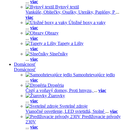
...
viac
Bytový textil
Vankúše,
Obliečky,
Osušky,
Uteráky,
Paplóny,
P
...
viac
Úložné boxy a vaky
...
viac
Obrazy
...
viac
Tapety a Lišty
...
viac
Slnečníky
...
viac
Domácnosť
Domácnosť
Samoohrievajúce jedlo
...
viac
Drogéria
Čistý a voňavý domov,
Proti hmyzu,
...
viac
Žiarovky
...
viac
Svetelné zdroje
Vianočné osvetlenie,
LED svietidlá,
Stolné
...
viac
Predlžovacie prívody
230V
...
viac