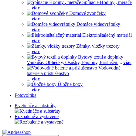
Spínacie Hodiny , merače
...
viac
Domové zvončeky
...
viac
Domáce videovrátniky
...
viac
Elektroinštalačný materiál
...
viac
Zámky, vložky trezory
...
viac
Bytový textil a doplnky
Vankúše,
Obliečky,
Osušky,
Paplóny,
Príslušen
...
viac
Vodovodné
batérie a príslušenstvo
...
viac
Úložné boxy
...
viac
Fotovoltika
Kvetináče a substráty
Rozbalené a vystavené