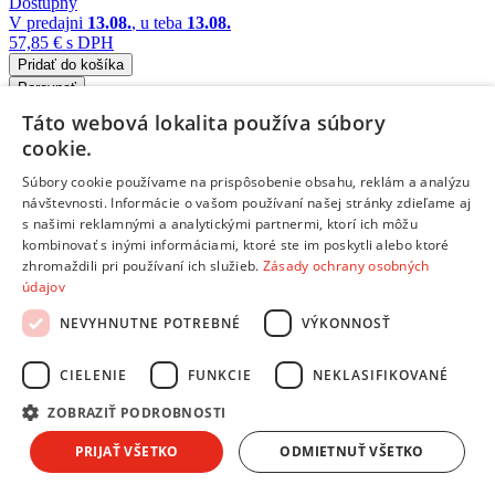
Dostupný
V predajni
13.08.
, u teba
13.08.
57,85 €
s DPH
Pridať do košíka
Porovnať
Táto webová lokalita používa súbory
BBL446401¤VP-F174415¤0000
cookie.
/
Súbory cookie používame na prispôsobenie obsahu, reklám a analýzu
veľkosť 4+ (9-20 kg)
návštevnosti. Informácie o vašom používaní našej stránky zdieľame aj
s našimi reklamnými a analytickými partnermi, ktorí ich môžu
PAMPERS Plienky nohavičkové Active Baby Pants Paw Patrol
kombinovať s inými informáciami, ktoré ste im poskytli alebo ktoré
veľ. 4 (9-15 kg) 144 ks
zhromaždili pri používaní ich služieb.
Zásady ochrany osobných
Doprava zdarma
údajov
NEVYHNUTNE POTREBNÉ
VÝKONNOSŤ
Dostupný
V predajni
13.08.
, u teba
13.08.
CIELENIE
FUNKCIE
NEKLASIFIKOVANÉ
80,90 €
s DPH
Pridať do košíka
ZOBRAZIŤ PODROBNOSTI
Porovnať
PRIJAŤ VŠETKO
ODMIETNUŤ VŠETKO
Informácie a kontakty
Informácie a kontakty