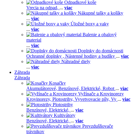
Odpadkové koše
Vrecia na odpad,
...
viac
Nákupné tašky a košíky
...
viac
Úložné boxy a vaky
...
viac
Balenie a obalový
material
...
viac
Doplnky do domácnosti
Ochranné doplnky ,
Nástenné hodiny a budíky
...
viac
Náhradné diely
...
viac
Záhrada
Záhrada
Kosačky
Akumulátorové,
Benzínové,
Elektrické,
Robot
...
viac
Vyžínače a Krovinorezy
Krovinorezy,
Plotostrihy,
Vyvetvovacie píly,
Vy
...
viac
Plotostrihy
Benzínové,
Elektrické,
...
viac
Kultivátory
Benzínové,
Elektrické,
...
viac
Prevzdušňovače
trávnikov