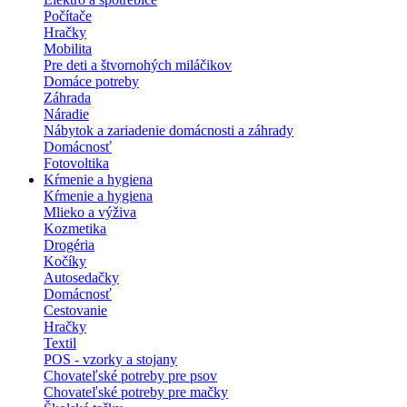
Počítače
Hračky
Mobilita
Pre deti a štvornohých miláčikov
Domáce potreby
Záhrada
Náradie
Nábytok a zariadenie domácnosti a záhrady
Domácnosť
Fotovoltika
Kŕmenie a hygiena
Kŕmenie a hygiena
Mlieko a výživa
Kozmetika
Drogéria
Kočíky
Autosedačky
Domácnosť
Cestovanie
Hračky
Textil
POS - vzorky a stojany
Chovateľské potreby pre psov
Chovateľské potreby pre mačky