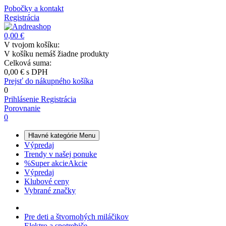
Pobočky a kontakt
Registrácia
0,00 €
V tvojom košíku:
V košíku nemáš žiadne produkty
Celková suma:
0,00 €
s DPH
Prejsť do nákupného košíka
0
Prihlásenie
Registrácia
Porovnanie
0
Hlavné kategórie
Menu
Výpredaj
Trendy v našej ponuke
%
Super akcie
Akcie
Výpredaj
Klubové ceny
Vybrané značky
Pre deti a štvornohých miláčikov
Elektro a spotrebiče