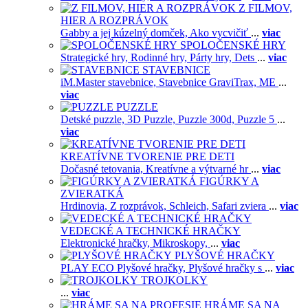
Z FILMOV,
HIER A ROZPRÁVOK
Gabby a jej kúzelný domček,
Ako vycvičiť
...
viac
SPOLOČENSKÉ HRY
Strategické hry,
Rodinné hry,
Párty hry,
Dets
...
viac
STAVEBNICE
iM.Master stavebnice,
Stavebnice GraviTrax,
ME
...
viac
PUZZLE
Detské puzzle,
3D Puzzle,
Puzzle 300d,
Puzzle 5
...
viac
KREATÍVNE TVORENIE PRE DETI
Dočasné tetovania,
Kreatívne a výtvarné hr
...
viac
FIGÚRKY A
ZVIERATKÁ
Hrdinovia,
Z rozprávok,
Schleich,
Safari zviera
...
viac
VEDECKÉ A TECHNICKÉ HRAČKY
Elektronické hračky,
Mikroskopy,
...
viac
PLYŠOVÉ HRAČKY
PLAY ECO Plyšové hračky,
Plyšové hračky s
...
viac
TROJKOLKY
...
viac
HRÁME SA NA