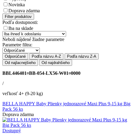
Novinka
Doprava zdarma
Filter produktov
Podľa dostupnosti:
Iba na sklade
Neboli nájdené žiadne parametre
Parametre filtra:
Odporúčané
Podľa názvu A-Z
Podľa názvu Z-A
Od najlacnejšieho
Od najdrahšieho
BBL446401¤BB-054-LX56-W01¤0000
/
veľkosť 4+ (9-20 kg)
BELLA HAPPY Baby Plienky jednorazové Maxi Plus 9-15 kg Big
Pack 56 ks
Doprava zdarma
Dostupný