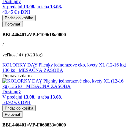
Dostupný
V predajni
13.08.
, u teba
13.08.
40,45 €
s DPH
Pridať do košíka
Porovnať
BBL446401¤VP-F109618¤0000
/
veľkosť 4+ (9-20 kg)
KOLORKY DAY Plienky jednorazové eko, kvety XL (12-16 kg)
136 ks - MESAČNÁ ZÁSOBA
Doprava zdarma
Dostupný
V predajni
13.08.
, u teba
13.08.
53,92 €
s DPH
Pridať do košíka
Porovnať
BBL446401¤VP-F068833¤0000