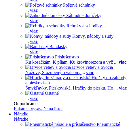
Poštové schránky
...
viac
Záhradné domčeky
...
viac
Rebríky a schodíky
...
viac
Konvy, nádoby a sudy
...
viac
Bandasky
...
viac
Príslušenstvo
Ku kosačkám,
K pílam,
Ku krovinorezom a vyž
...
viac
Drviče vetiev a ovocia
Nožové,
S ozubeným valcom,
...
viac
Hračky do záhrady
a pieskoviská
Šmykľavky,
Pieskoviská,
Hračky do piesku,
Ho
...
viac
Ostatné
...
viac
Odporúčame:
Fukáre a vysávače na líste
, ...
Náradie
Náradie
Pneumatické