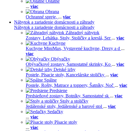
Ostatné
...
viac
Obrana
Ochranné spreje,
...
viac
Nábytok a zariadenie domácnosti a záhrady
Nábytok a zariadenie domácnosti a záhrady
Záhradný nábytok
Zostavy,
Lehátka,
Stoly,
Stoličky a kreslá,
Ser
...
viac
Kuchyne
Kuchyne MiniMax,
Vystavené kuchyne,
Drezy a d
...
viac
Obývačky
Obývačkové zostavy,
Samostatné skrinky,
Ko
...
viac
Detské izby
Postele,
Písacie stoly,
Kancelárske stoličky
...
viac
Spálne
Postele,
Rošty,
Matrace a toppery,
Šatníky,
Noč
...
viac
Predsiene
Predsieňové zostavy,
Botníky,
Samostatné sk
...
viac
Stoly a stoličky
Jedálenské stoly,
Jedálenské a barové stol
...
viac
Sedačky
...
viac
Písacie stoly
...
viac