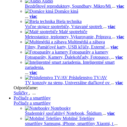
Audio
Bezdrôtové reproduktory,
Soundbary,
Mikro/Mi
...
viac
Domáce kiná
...
viac
Biela technika
Voľne stojace spotrebiče,
Vstavané spotreb
...
viac
Malé spotrebiče
Meteostanice, teplomery,
Vykurovanie,
Príprava
...
viac
Multimédiá a zábava
Filmy,
Pamäťové karty,
USB kľúče,
Externé
...
viac
Fotoaparáty a kamery
Fotoaparáty,
Kamery,
Ďalekohľady,
Fotopasce,
...
viac
Inteligentné smart
zariadenia.
...
viac
Príslušenstvo TV/AV
TV konzoly na stenu,
Univerzálne diaľkové ov
...
viac
Odporúčame:
Sušičky
, ...
Počítače a smartfóny
Počítače a smartfóny
Notebooky
Študentský spoľahlivý Notebook,
Štúdium
...
viac
Mobilné Telefóny
smartfóny Samsung,
iPhone,
smartfóny Xiaomi,
t
...