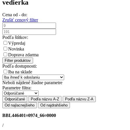
vedierka
Cena od - do:
Zrušiť cenový filter
Podľa štítkov:
Výpredaj
Novinka
Doprava zdarma
Filter produktov
Podľa dostupnosti:
Iba na sklade
Neboli nájdené žiadne parametre
Parametre filtra:
Odporúčané
Podľa názvu A-Z
Podľa názvu Z-A
Od najlacnejšieho
Od najdrahšieho
BBL446401¤0974_66¤0000
/