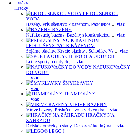
Hračky
Hračky
LETO - SLNKO -
VODA
Bazény,
Príslušenstvo k bazénom,
Paddleboa
...
viac
BAZÉNY
Nafukovacie bazény,
Bazény s konštrukciou,
...
viac
PRISLUŠENSTVO K BÁZENOM
Solárne plachty,
Krycie plachty ,
Schodíky,
Vy
...
viac
ŠPORT A ODDYCH
Letné športy a oddych ,
...
viac
NAFUKOVAČKY
DO VODY
...
viac
ŠMYKĽAVKY
...
viac
TRAMPOLÍNY
...
viac
VÍRIVÉ BAZÉNY
Vírivé bazény,
Príslušenstvo k vírivým ba
...
viac
HRAČKY NA
ZÁHRADU
Detské domčeky a stany,
Detský záhradný ná
...
viac
LEGO®