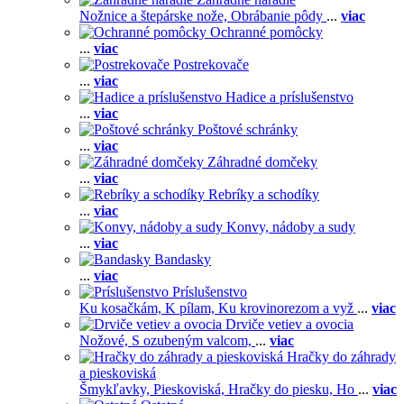
Nožnice a štepárske nože,
Obrábanie pôdy
...
viac
Ochranné pomôcky
...
viac
Postrekovače
...
viac
Hadice a príslušenstvo
...
viac
Poštové schránky
...
viac
Záhradné domčeky
...
viac
Rebríky a schodíky
...
viac
Konvy, nádoby a sudy
...
viac
Bandasky
...
viac
Príslušenstvo
Ku kosačkám,
K pílam,
Ku krovinorezom a vyž
...
viac
Drviče vetiev a ovocia
Nožové,
S ozubeným valcom,
...
viac
Hračky do záhrady
a pieskoviská
Šmykľavky,
Pieskoviská,
Hračky do piesku,
Ho
...
viac