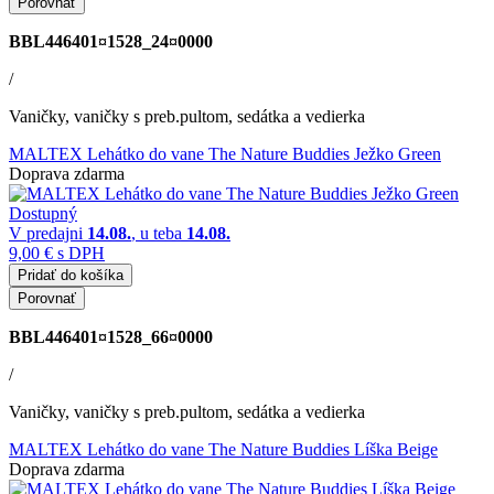
Porovnať
BBL446401¤1528_24¤0000
/
Vaničky, vaničky s preb.pultom, sedátka a vedierka
MALTEX Lehátko do vane The Nature Buddies Ježko Green
Doprava zdarma
Dostupný
V predajni
14.08.
, u teba
14.08.
9,00 €
s DPH
Pridať do košíka
Porovnať
BBL446401¤1528_66¤0000
/
Vaničky, vaničky s preb.pultom, sedátka a vedierka
MALTEX Lehátko do vane The Nature Buddies Líška Beige
Doprava zdarma