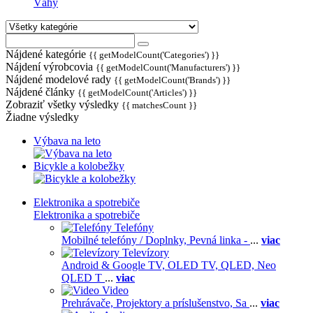
Váhy
Nájdené kategórie
{{ getModelCount('Categories') }}
Nájdení výrobcovia
{{ getModelCount('Manufacturers') }}
Nájdené modelové rady
{{ getModelCount('Brands') }}
Nájdené články
{{ getModelCount('Articles') }}
Zobraziť všetky výsledky
{{ matchesCount }}
Žiadne výsledky
Výbava na leto
Bicykle a kolobežky
Elektronika a spotrebiče
Elektronika a spotrebiče
Telefóny
Mobilné telefóny / Doplnky,
Pevná linka -
...
viac
Televízory
Android & Google TV,
OLED TV,
QLED, Neo
QLED T
...
viac
Video
Prehrávače,
Projektory a príslušenstvo,
Sa
...
viac