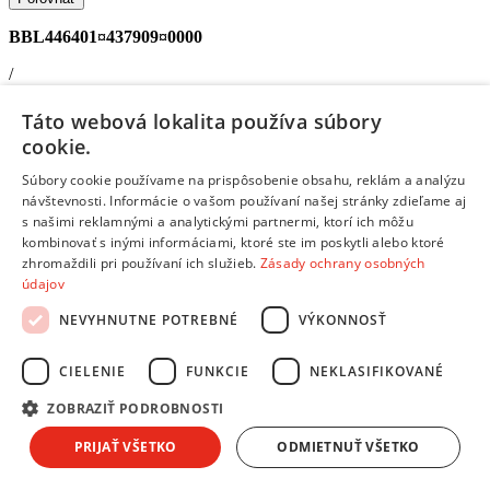
BBL446401¤437909¤0000
/
Vaničky, vaničky s preb.pultom, sedátka a vedierka
Táto webová lokalita používa súbory
cookie.
PETITE&MARS Podložka do vane protišmyková - Harry extra
dlhá Pink
Súbory cookie používame na prispôsobenie obsahu, reklám a analýzu
Doprava zdarma
návštevnosti. Informácie o vašom používaní našej stránky zdieľame aj
s našimi reklamnými a analytickými partnermi, ktorí ich môžu
kombinovať s inými informáciami, ktoré ste im poskytli alebo ktoré
Dostupný
zhromaždili pri používaní ich služieb.
Zásady ochrany osobných
V predajni
14.08.
, u teba
14.08.
údajov
10,35 €
s DPH
Pridať do košíka
NEVYHNUTNE POTREBNÉ
VÝKONNOSŤ
Porovnať
BBL446401¤6654_60¤0000
CIELENIE
FUNKCIE
NEKLASIFIKOVANÉ
/
ZOBRAZIŤ PODROBNOSTI
Vaničky, vaničky s preb.pultom, sedátka a vedierka
PRIJAŤ VŠETKO
ODMIETNUŤ VŠETKO
MALTEX Lehátko do vane s protišmykovou podložkou Zebra