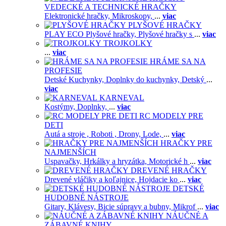
VEDECKÉ A TECHNICKÉ HRAČKY
Elektronické hračky,
Mikroskopy,
...
viac
PLYŠOVÉ HRAČKY
PLAY ECO Plyšové hračky,
Plyšové hračky s
...
viac
TROJKOLKY
...
viac
HRÁME SA NA
PROFESIE
Detské Kuchynky,
Doplnky do kuchynky,
Detský
...
viac
KARNEVAL
Kostýmy,
Doplnky,
...
viac
RC MODELY PRE
DETI
Autá a stroje ,
Roboti ,
Drony,
Lode,
...
viac
HRAČKY PRE
NAJMENŠÍCH
Uspavačky,
Hrkálky a hryzátka,
Motorické h
...
viac
DREVENÉ HRAČKY
Drevené vláčiky a koľajnice,
Hojdacie ko
...
viac
DETSKÉ
HUDOBNÉ NÁSTROJE
Gitary,
Klávesy,
Bicie súpravy a bubny,
Mikrof
...
viac
NÁUČNÉ A
ZÁBAVNÉ KNIHY