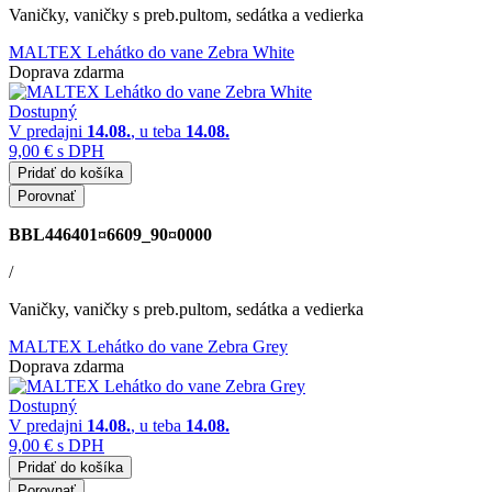
Vaničky, vaničky s preb.pultom, sedátka a vedierka
MALTEX Lehátko do vane Zebra White
Doprava zdarma
Dostupný
V predajni
14.08.
, u teba
14.08.
9,00 €
s DPH
Pridať do košíka
Porovnať
BBL446401¤6609_90¤0000
/
Vaničky, vaničky s preb.pultom, sedátka a vedierka
MALTEX Lehátko do vane Zebra Grey
Doprava zdarma
Dostupný
V predajni
14.08.
, u teba
14.08.
9,00 €
s DPH
Pridať do košíka
Porovnať