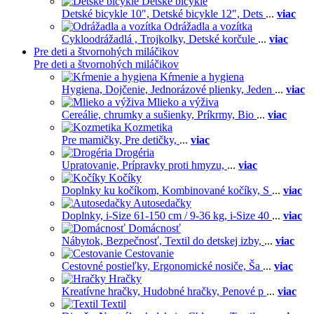
Detské bicykle
Detské bicykle 10",
Detské bicykle 12",
Dets
...
viac
Odrážadla a vozítka
Cykloodrážadlá ,
Trojkolky,
Detské korčule
...
viac
Pre deti a štvornohých miláčikov
Pre deti a štvornohých miláčikov
Kŕmenie a hygiena
Hygiena,
Dojčenie,
Jednorázové plienky,
Jeden
...
viac
Mlieko a výživa
Cereálie, chrumky a sušienky,
Príkrmy,
Bio
...
viac
Kozmetika
Pre mamičky,
Pre detičky,
...
viac
Drogéria
Upratovanie,
Prípravky proti hmyzu,
...
viac
Kočíky
Doplnky ku kočíkom,
Kombinované kočíky,
S
...
viac
Autosedačky
Doplnky,
i-Size 61-150 cm / 9-36 kg,
i-Size 40
...
viac
Domácnosť
Nábytok,
Bezpečnosť,
Textil do detskej izby,
...
viac
Cestovanie
Cestovné postieľky,
Ergonomické nosiče,
Ša
...
viac
Hračky
Kreatívne hračky,
Hudobné hračky,
Penové p
...
viac
Textil