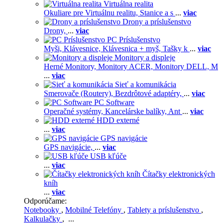
Virtuálna realita
Okuliare pre Virtuálnu realitu,
Stanice a s
...
viac
Drony a príslušenstvo
Drony,
...
viac
PC Príslušenstvo
Myši,
Klávesnice,
Klávesnica + myš,
Tašky k
...
viac
Monitory a displeje
Herné Monitory,
Monitory ACER,
Monitory DELL,
M
...
viac
Sieť a komunikácia
Smerovače (Routery),
Bezdrôtové adaptéry,
...
viac
PC Software
Operačné systémy,
Kancelárske balíky,
Ant
...
viac
HDD externé
...
viac
GPS navigácie
GPS navigácie,
...
viac
USB kľúče
...
viac
Čítačky elektronických
kníh
...
viac
Odporúčame:
Notebooky
,
Mobilné Telefóny
,
Tablety a príslušenstvo
,
Kalkulačky
, ...