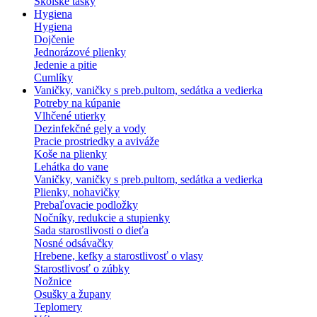
Školské tašky
Hygiena
Hygiena
Dojčenie
Jednorázové plienky
Jedenie a pitie
Cumlíky
Vaničky, vaničky s preb.pultom, sedátka a vedierka
Potreby na kúpanie
Vlhčené utierky
Dezinfekčné gely a vody
Pracie prostriedky a aviváže
Koše na plienky
Lehátka do vane
Vaničky, vaničky s preb.pultom, sedátka a vedierka
Plienky, nohavičky
Prebaľovacie podložky
Nočníky, redukcie a stupienky
Sada starostlivosti o dieťa
Nosné odsávačky
Hrebene, kefky a starostlivosť o vlasy
Starostlivosť o zúbky
Nožnice
Osušky a župany
Teplomery