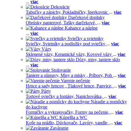
...
viac
Dekorácie
Tabuľky a zápichy,
Pokladničky, šperkovnic
...
viac
Darčekové doplnky
Obrúsky papierové,
Tašky darčekové,
...
viac
Kahance a náplne
...
viac
Sviečky a svietniky
Sviečky,
Svietníky a podložky pod sviečky
...
viac
Vázy
Sklenené vázy,
Keramické vázy,
Kovové vázy
...
viac
Dózy, misy, taniere sklo
...
viac
Stolovanie
Taniere a súpravy,
Misy a misky ,
Príbory,
Poh
...
viac
Varenie,pečenie
Hrnce a sady hrncov ,
Tlakové hrnce,
Panvice,
...
viac
Párty
Tortové sviečky a fontány,
Napichovátka,
...
viac
Náradie a pomôcky
do kuchyne
Formičky a vykrajovačky,
Formy na pečenie,
...
viac
Kúpelňa a WC
Koše na prádlo,
Dávkovače,
Lavóry, vandle,
...
viac
Zaváranie