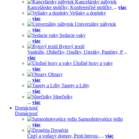
Kancelársky nábytok
Kancelárske stoličky,
Konferenčné stoličky
...
viac
Vešiaky a doplnky
...
viac
Univerzálny nábytok
...
viac
Sedacie vaky
...
viac
Bytový textil
Vankúše,
Obliečky,
Osušky,
Uteráky,
Paplóny,
P
...
viac
Úložné boxy a vaky
...
viac
Obrazy
...
viac
Tapety a Lišty
...
viac
Slnečníky
...
viac
Domácnosť
Domácnosť
Samoohrievajúce jedlo
...
viac
Drogéria
Čistý a voňavý domov,
Proti hmyzu,
...
viac