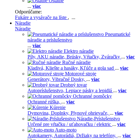
Ostatné
...
viac
Odporúčame:
Fukáre a vysávače na líste
, ...
Náradie
Náradie
Pneumatické
náradie a príslušenstvo
...
viac
Elektro náradie
Píly,
AKU náradie,
Brúsky,
Vŕtačky,
Zváračky
...
viac
Ručné náradie
Kladivá,
Kliešte a hasáky,
Kľúče a gola sad
...
viac
Motorové stroje
Generátory,
Vibračné Dosky,
...
viac
Drobný tovar
Autopríslušenstvo,
Lepiace pásky a lepidlá
...
viac
Ochranné pomôcky
Ochranné rúška,
...
viac
Kúrenie
Dymovina,
Doplnky,
Plynové ohrievače,
...
viac
Náradie-Príslušenstvo
Určené pre vŕtačku / uťahovačku / elektric
...
viac
Auto-moto
Autokamery,
Autorádiá,
Držiaky na telefóny,
...
viac