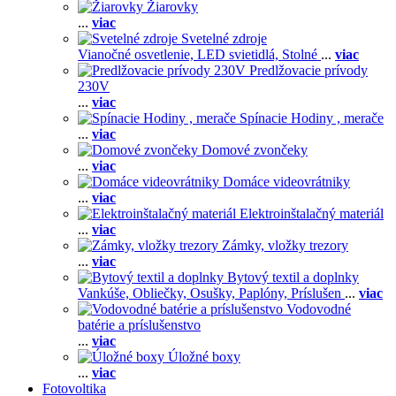
Žiarovky
...
viac
Svetelné zdroje
Vianočné osvetlenie,
LED svietidlá,
Stolné
...
viac
Predlžovacie prívody
230V
...
viac
Spínacie Hodiny , merače
...
viac
Domové zvončeky
...
viac
Domáce videovrátniky
...
viac
Elektroinštalačný materiál
...
viac
Zámky, vložky trezory
...
viac
Bytový textil a doplnky
Vankúše,
Obliečky,
Osušky,
Paplóny,
Príslušen
...
viac
Vodovodné
batérie a príslušenstvo
...
viac
Úložné boxy
...
viac
Fotovoltika