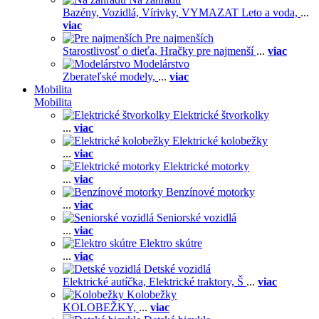
Bazény,
Vozidlá,
Vírivky,
VYMAZAT Leto a voda,
...
viac
Pre najmenších
Starostlivosť o dieťa,
Hračky pre najmenší
...
viac
Modelárstvo
Zberateľské modely,
...
viac
Mobilita
Mobilita
Elektrické štvorkolky
...
viac
Elektrické kolobežky
...
viac
Elektrické motorky
...
viac
Benzínové motorky
...
viac
Seniorské vozidlá
...
viac
Elektro skútre
...
viac
Detské vozidlá
Elektrické autíčka,
Elektrické traktory,
Š
...
viac
Kolobežky
KOLOBEŽKY,
...
viac