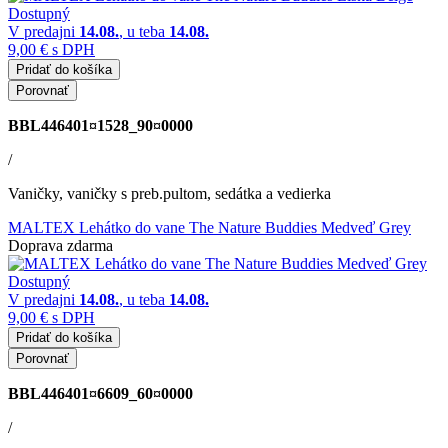
Dostupný
V predajni
14.08.
, u teba
14.08.
9,00 €
s DPH
Pridať do košíka
Porovnať
BBL446401¤1528_90¤0000
/
Vaničky, vaničky s preb.pultom, sedátka a vedierka
MALTEX Lehátko do vane The Nature Buddies Medveď Grey
Doprava zdarma
Dostupný
V predajni
14.08.
, u teba
14.08.
9,00 €
s DPH
Pridať do košíka
Porovnať
BBL446401¤6609_60¤0000
/