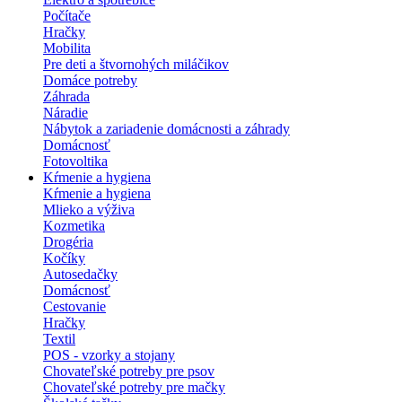
Počítače
Hračky
Mobilita
Pre deti a štvornohých miláčikov
Domáce potreby
Záhrada
Náradie
Nábytok a zariadenie domácnosti a záhrady
Domácnosť
Fotovoltika
Kŕmenie a hygiena
Kŕmenie a hygiena
Mlieko a výživa
Kozmetika
Drogéria
Kočíky
Autosedačky
Domácnosť
Cestovanie
Hračky
Textil
POS - vzorky a stojany
Chovateľské potreby pre psov
Chovateľské potreby pre mačky