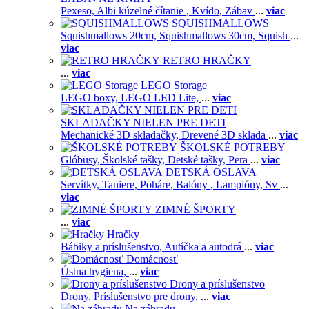
Pexeso,
Albi kúzelné čítanie ,
Kvído,
Zábav
...
viac
SQUISHMALLOWS
Squishmallows 20cm,
Squishmallows 30cm,
Squish
...
viac
RETRO HRAČKY
...
viac
LEGO Storage
LEGO boxy,
LEGO LED Lite,
...
viac
SKLADAČKY NIELEN PRE DETI
Mechanické 3D skladačky,
Drevené 3D sklada
...
viac
ŠKOLSKÉ POTREBY
Glóbusy,
Školské tašky,
Detské tašky,
Pera
...
viac
DETSKÁ OSLAVA
Servítky,
Taniere,
Poháre,
Balóny ,
Lampióny,
Sv
...
viac
ZIMNÉ ŠPORTY
...
viac
Hračky
Bábiky a príslušenstvo,
Autíčka a autodrá
...
viac
Domácnosť
Ústna hygiena,
...
viac
Drony a príslušenstvo
Drony,
Príslušenstvo pre drony,
...
viac
Na záhradu