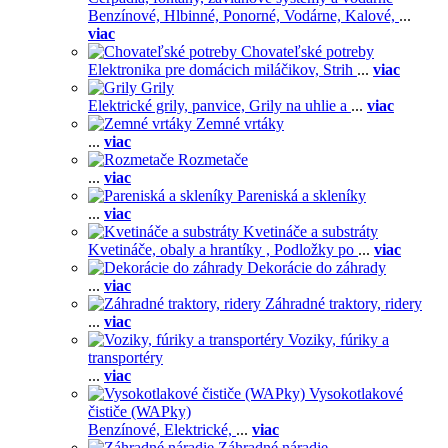
Benzínové,
Hlbinné,
Ponorné,
Vodárne,
Kalové,
...
viac
Chovateľské potreby
Elektronika pre domácich miláčikov,
Strih
...
viac
Grily
Elektrické grily, panvice,
Grily na uhlie a
...
viac
Zemné vrtáky
...
viac
Rozmetače
...
viac
Pareniská a skleníky
...
viac
Kvetináče a substráty
Kvetináče, obaly a hrantíky ,
Podložky po
...
viac
Dekorácie do záhrady
...
viac
Záhradné traktory, ridery
...
viac
Voziky, fúriky a
transportéry
...
viac
Vysokotlakové
čističe (WAPky)
Benzínové,
Elektrické,
...
viac
Záhradné náradie