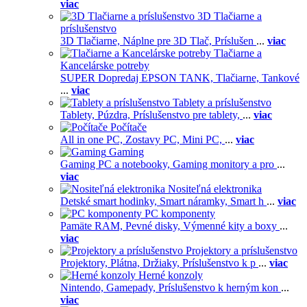
viac
3D Tlačiarne a
príslušenstvo
3D Tlačiarne,
Náplne pre 3D Tlač,
Príslušen
...
viac
Tlačiarne a
Kancelárske potreby
SUPER Dopredaj EPSON TANK,
Tlačiarne,
Tankové
...
viac
Tablety a príslušenstvo
Tablety,
Púzdra,
Príslušenstvo pre tablety,
...
viac
Počítače
All in one PC,
Zostavy PC,
Mini PC,
...
viac
Gaming
Gaming PC a notebooky,
Gaming monitory a pro
...
viac
Nositeľná elektronika
Detské smart hodinky,
Smart náramky,
Smart h
...
viac
PC komponenty
Pamäte RAM,
Pevné disky,
Výmenné kity a boxy
...
viac
Projektory a príslušenstvo
Projektory,
Plátna,
Držiaky,
Príslušenstvo k p
...
viac
Herné konzoly
Nintendo,
Gamepady,
Príslušenstvo k herným kon
...
viac