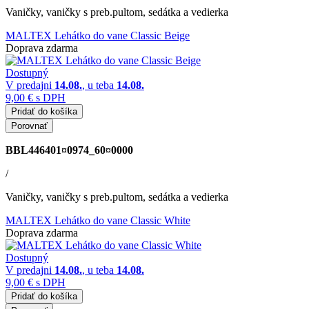
Vaničky, vaničky s preb.pultom, sedátka a vedierka
MALTEX Lehátko do vane Classic Beige
Doprava zdarma
Dostupný
V predajni
14.08.
, u teba
14.08.
9,00 €
s DPH
Pridať do košíka
Porovnať
BBL446401¤0974_60¤0000
/
Vaničky, vaničky s preb.pultom, sedátka a vedierka
MALTEX Lehátko do vane Classic White
Doprava zdarma
Dostupný
V predajni
14.08.
, u teba
14.08.
9,00 €
s DPH
Pridať do košíka