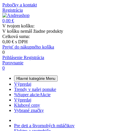
Pobočky a kontakt
Registrácia
0,00 €
V tvojom košíku:
V košíku nemáš žiadne produkty
Celková suma:
0,00 €
s DPH
Prejsť do nákupného košíka
0
Prihlásenie
Registrácia
Porovnanie
0
Hlavné kategórie
Menu
Výpredaj
Trendy v našej ponuke
%
Super akcie
Akcie
Výpredaj
Klubové ceny
Vybrané značky
Pre deti a štvornohých miláčikov
Elektro a spotrebiče