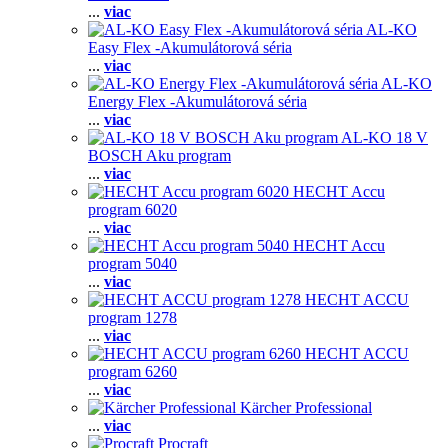
...
viac
AL-KO
Easy Flex -Akumulátorová séria
...
viac
AL-KO
Energy Flex -Akumulátorová séria
...
viac
AL-KO 18 V
BOSCH Aku program
...
viac
HECHT Accu
program 6020
...
viac
HECHT Accu
program 5040
...
viac
HECHT ACCU
program 1278
...
viac
HECHT ACCU
program 6260
...
viac
Kärcher Professional
...
viac
Procraft