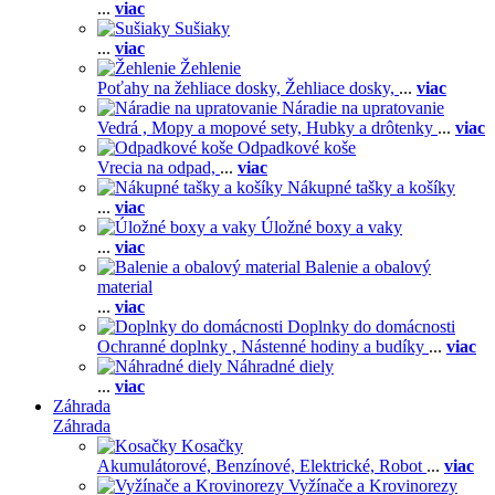
...
viac
Sušiaky
...
viac
Žehlenie
Poťahy na žehliace dosky,
Žehliace dosky,
...
viac
Náradie na upratovanie
Vedrá ,
Mopy a mopové sety,
Hubky a drôtenky
...
viac
Odpadkové koše
Vrecia na odpad,
...
viac
Nákupné tašky a košíky
...
viac
Úložné boxy a vaky
...
viac
Balenie a obalový
material
...
viac
Doplnky do domácnosti
Ochranné doplnky ,
Nástenné hodiny a budíky
...
viac
Náhradné diely
...
viac
Záhrada
Záhrada
Kosačky
Akumulátorové,
Benzínové,
Elektrické,
Robot
...
viac
Vyžínače a Krovinorezy