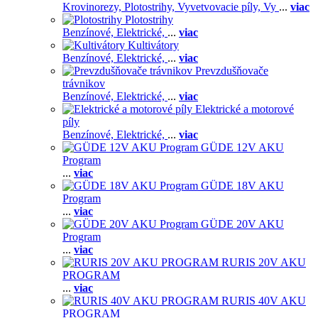
Krovinorezy,
Plotostrihy,
Vyvetvovacie píly,
Vy
...
viac
Plotostrihy
Benzínové,
Elektrické,
...
viac
Kultivátory
Benzínové,
Elektrické,
...
viac
Prevzdušňovače
trávnikov
Benzínové,
Elektrické,
...
viac
Elektrické a motorové
píly
Benzínové,
Elektrické,
...
viac
GÜDE 12V AKU
Program
...
viac
GÜDE 18V AKU
Program
...
viac
GÜDE 20V AKU
Program
...
viac
RURIS 20V AKU
PROGRAM
...
viac
RURIS 40V AKU
PROGRAM