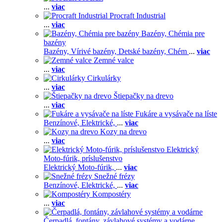
...
viac
Procraft Industrial
...
viac
Bazény, Chémia pre
bazény
Bazény,
Vírivé bazény,
Detské bazény,
Chém
...
viac
Zemné valce
...
viac
Cirkulárky
...
viac
Štiepačky na drevo
...
viac
Fukáre a vysávače na líste
Benzínové,
Elektrické,
...
viac
Kozy na drevo
...
viac
Elektrický
Moto-fúrik, príslušenstvo
Elektrický Moto-fúrik,
...
viac
Snežné frézy
Benzínové,
Elektrické,
...
viac
Kompostéry
...
viac
Čerpadlá, fontány, závlahové systémy a vodárne