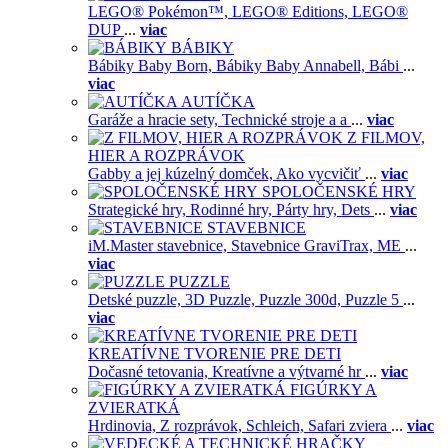
LEGO® Pokémon™,
LEGO® Editions,
LEGO®
DUP
...
viac
BÁBIKY
Bábiky Baby Born,
Bábiky Baby Annabell,
Bábi
...
viac
AUTÍČKA
Garáže a hracie sety,
Technické stroje a a
...
viac
Z FILMOV,
HIER A ROZPRÁVOK
Gabby a jej kúzelný domček,
Ako vycvičiť
...
viac
SPOLOČENSKÉ HRY
Strategické hry,
Rodinné hry,
Párty hry,
Dets
...
viac
STAVEBNICE
iM.Master stavebnice,
Stavebnice GraviTrax,
ME
...
viac
PUZZLE
Detské puzzle,
3D Puzzle,
Puzzle 300d,
Puzzle 5
...
viac
KREATÍVNE TVORENIE PRE DETI
Dočasné tetovania,
Kreatívne a výtvarné hr
...
viac
FIGÚRKY A
ZVIERATKÁ
Hrdinovia,
Z rozprávok,
Schleich,
Safari zviera
...
viac