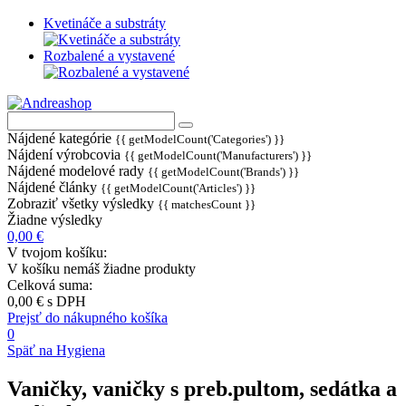
Kvetináče a substráty
Rozbalené a vystavené
Nájdené kategórie
{{ getModelCount('Categories') }}
Nájdení výrobcovia
{{ getModelCount('Manufacturers') }}
Nájdené modelové rady
{{ getModelCount('Brands') }}
Nájdené články
{{ getModelCount('Articles') }}
Zobraziť všetky výsledky
{{ matchesCount }}
Žiadne výsledky
0,00 €
V tvojom košíku:
V košíku nemáš žiadne produkty
Celková suma:
0,00 €
s DPH
Prejsť do nákupného košíka
0
Späť na Hygiena
Vaničky, vaničky s preb.pultom, sedátka a