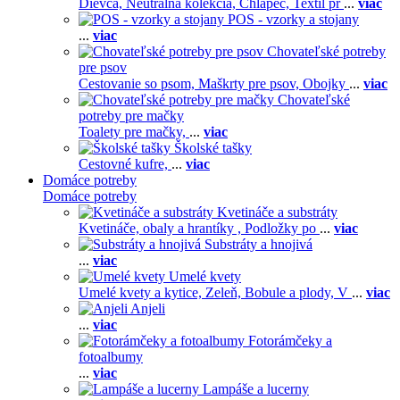
Dievča,
Neutrálna kolekcia,
Chlapec,
Textil pr
...
viac
POS - vzorky a stojany
...
viac
Chovateľské potreby
pre psov
Cestovanie so psom,
Maškrty pre psov,
Obojky
...
viac
Chovateľské
potreby pre mačky
Toalety pre mačky,
...
viac
Školské tašky
Cestovné kufre,
...
viac
Domáce potreby
Domáce potreby
Kvetináče a substráty
Kvetináče, obaly a hrantíky ,
Podložky po
...
viac
Substráty a hnojivá
...
viac
Umelé kvety
Umelé kvety a kytice,
Zeleň,
Bobule a plody,
V
...
viac
Anjeli
...
viac
Fotorámčeky a
fotoalbumy
...
viac
Lampáše a lucerny