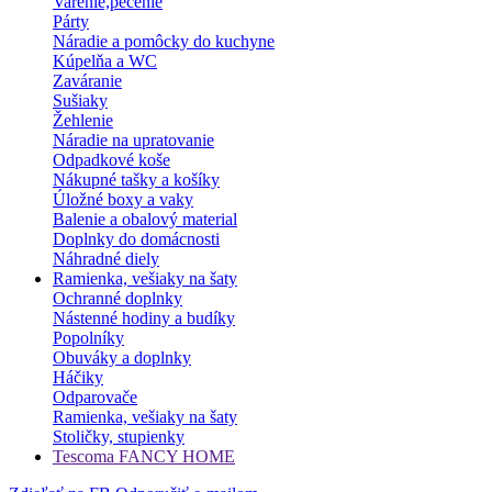
Varenie,pečenie
Párty
Náradie a pomôcky do kuchyne
Kúpelňa a WC
Zaváranie
Sušiaky
Žehlenie
Náradie na upratovanie
Odpadkové koše
Nákupné tašky a košíky
Úložné boxy a vaky
Balenie a obalový material
Doplnky do domácnosti
Náhradné diely
Ramienka, vešiaky na šaty
Ochranné doplnky
Nástenné hodiny a budíky
Popolníky
Obuváky a doplnky
Háčiky
Odparovače
Ramienka, vešiaky na šaty
Stoličky, stupienky
Tescoma FANCY HOME