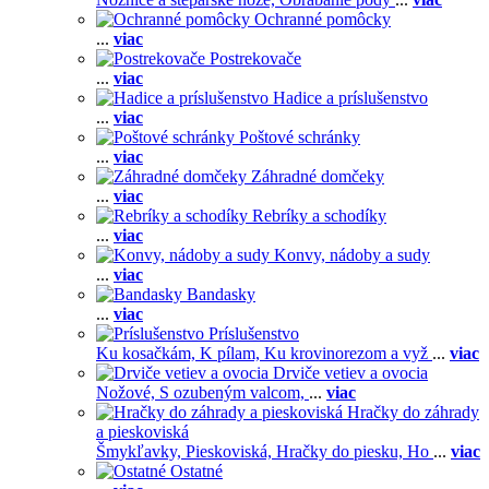
Ochranné pomôcky
...
viac
Postrekovače
...
viac
Hadice a príslušenstvo
...
viac
Poštové schránky
...
viac
Záhradné domčeky
...
viac
Rebríky a schodíky
...
viac
Konvy, nádoby a sudy
...
viac
Bandasky
...
viac
Príslušenstvo
Ku kosačkám,
K pílam,
Ku krovinorezom a vyž
...
viac
Drviče vetiev a ovocia
Nožové,
S ozubeným valcom,
...
viac
Hračky do záhrady
a pieskoviská
Šmykľavky,
Pieskoviská,
Hračky do piesku,
Ho
...
viac
Ostatné