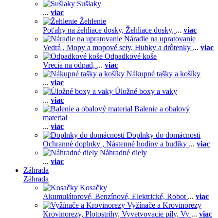
Sušiaky
...
viac
Žehlenie
Poťahy na žehliace dosky,
Žehliace dosky,
...
viac
Náradie na upratovanie
Vedrá ,
Mopy a mopové sety,
Hubky a drôtenky
...
viac
Odpadkové koše
Vrecia na odpad,
...
viac
Nákupné tašky a košíky
...
viac
Úložné boxy a vaky
...
viac
Balenie a obalový
material
...
viac
Doplnky do domácnosti
Ochranné doplnky ,
Nástenné hodiny a budíky
...
viac
Náhradné diely
...
viac
Záhrada
Záhrada
Kosačky
Akumulátorové,
Benzínové,
Elektrické,
Robot
...
viac
Vyžínače a Krovinorezy
Krovinorezy,
Plotostrihy,
Vyvetvovacie píly,
Vy
...
viac