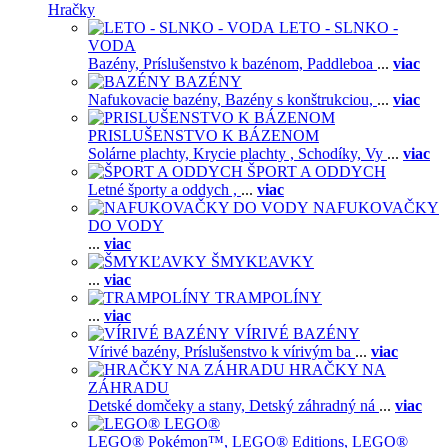
Hračky
LETO - SLNKO -
VODA
Bazény,
Príslušenstvo k bazénom,
Paddleboa
...
viac
BAZÉNY
Nafukovacie bazény,
Bazény s konštrukciou,
...
viac
PRISLUŠENSTVO K BÁZENOM
Solárne plachty,
Krycie plachty ,
Schodíky,
Vy
...
viac
ŠPORT A ODDYCH
Letné športy a oddych ,
...
viac
NAFUKOVAČKY
DO VODY
...
viac
ŠMYKĽAVKY
...
viac
TRAMPOLÍNY
...
viac
VÍRIVÉ BAZÉNY
Vírivé bazény,
Príslušenstvo k vírivým ba
...
viac
HRAČKY NA
ZÁHRADU
Detské domčeky a stany,
Detský záhradný ná
...
viac
LEGO®
LEGO® Pokémon™,
LEGO® Editions,
LEGO®