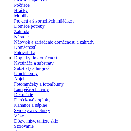
Počítače
Hračky
Mobilita
Pre deti a štvornohých miláčikov
Domáce potreby
Záhrada
Náradie
Nábytok a zariadenie domácnosti a záhrady
Domácnosť
Fotovoltika
Doplnky do domácnosti
Kvetináče a substráty
Substráty a hnojivá
Umelé kvety
Anjeli
Fotorámčeky a fotoalbumy
Lampáše a lucerny
Dekorácie
Darčekové doplnky
Kahance a náplne
Sviečky a svietniky
Vázy
Dózy, misy, taniere sklo
Stolovanie