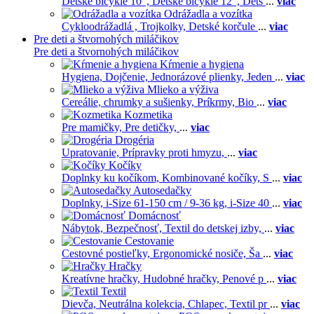
Detské bicykle 10",
Detské bicykle 12",
Dets
...
viac
Odrážadla a vozítka
Cykloodrážadlá ,
Trojkolky,
Detské korčule
...
viac
Pre deti a štvornohých miláčikov
Pre deti a štvornohých miláčikov
Kŕmenie a hygiena
Hygiena,
Dojčenie,
Jednorázové plienky,
Jeden
...
viac
Mlieko a výživa
Cereálie, chrumky a sušienky,
Príkrmy,
Bio
...
viac
Kozmetika
Pre mamičky,
Pre detičky,
...
viac
Drogéria
Upratovanie,
Prípravky proti hmyzu,
...
viac
Kočíky
Doplnky ku kočíkom,
Kombinované kočíky,
S
...
viac
Autosedačky
Doplnky,
i-Size 61-150 cm / 9-36 kg,
i-Size 40
...
viac
Domácnosť
Nábytok,
Bezpečnosť,
Textil do detskej izby,
...
viac
Cestovanie
Cestovné postieľky,
Ergonomické nosiče,
Ša
...
viac
Hračky
Kreatívne hračky,
Hudobné hračky,
Penové p
...
viac
Textil
Dievča,
Neutrálna kolekcia,
Chlapec,
Textil pr
...
viac