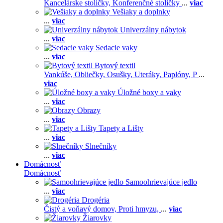
Kancelárske stoličky,
Konferenčné stoličky
...
viac
Vešiaky a doplnky
...
viac
Univerzálny nábytok
...
viac
Sedacie vaky
...
viac
Bytový textil
Vankúše,
Obliečky,
Osušky,
Uteráky,
Paplóny,
P
...
viac
Úložné boxy a vaky
...
viac
Obrazy
...
viac
Tapety a Lišty
...
viac
Slnečníky
...
viac
Domácnosť
Domácnosť
Samoohrievajúce jedlo
...
viac
Drogéria
Čistý a voňavý domov,
Proti hmyzu,
...
viac
Žiarovky