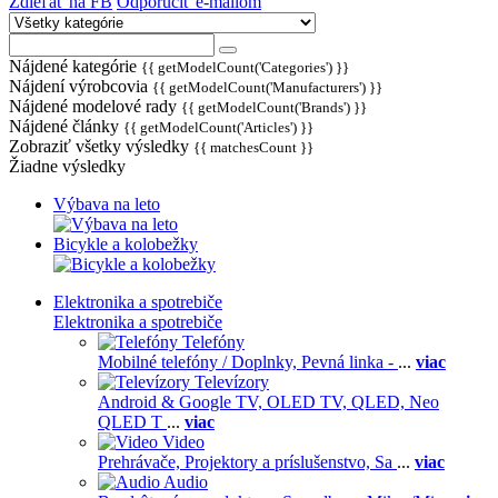
Zdieľať na FB
Odporučiť e-mailom
Nájdené kategórie
{{ getModelCount('Categories') }}
Nájdení výrobcovia
{{ getModelCount('Manufacturers') }}
Nájdené modelové rady
{{ getModelCount('Brands') }}
Nájdené články
{{ getModelCount('Articles') }}
Zobraziť všetky výsledky
{{ matchesCount }}
Žiadne výsledky
Výbava na leto
Bicykle a kolobežky
Elektronika a spotrebiče
Elektronika a spotrebiče
Telefóny
Mobilné telefóny / Doplnky,
Pevná linka -
...
viac
Televízory
Android & Google TV,
OLED TV,
QLED, Neo
QLED T
...
viac
Video
Prehrávače,
Projektory a príslušenstvo,
Sa
...
viac
Audio