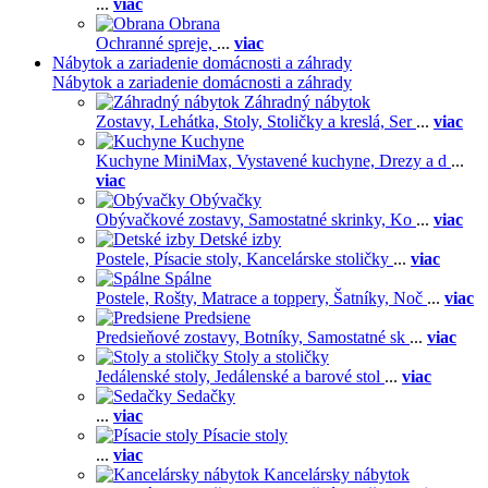
...
viac
Obrana
Ochranné spreje,
...
viac
Nábytok a zariadenie domácnosti a záhrady
Nábytok a zariadenie domácnosti a záhrady
Záhradný nábytok
Zostavy,
Lehátka,
Stoly,
Stoličky a kreslá,
Ser
...
viac
Kuchyne
Kuchyne MiniMax,
Vystavené kuchyne,
Drezy a d
...
viac
Obývačky
Obývačkové zostavy,
Samostatné skrinky,
Ko
...
viac
Detské izby
Postele,
Písacie stoly,
Kancelárske stoličky
...
viac
Spálne
Postele,
Rošty,
Matrace a toppery,
Šatníky,
Noč
...
viac
Predsiene
Predsieňové zostavy,
Botníky,
Samostatné sk
...
viac
Stoly a stoličky
Jedálenské stoly,
Jedálenské a barové stol
...
viac
Sedačky
...
viac
Písacie stoly
...
viac
Kancelársky nábytok