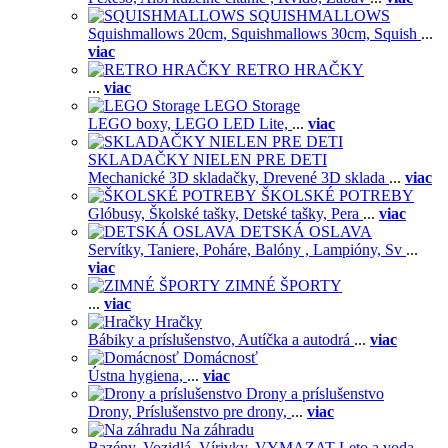
SQUISHMALLOWS
Squishmallows 20cm,
Squishmallows 30cm,
Squish
...
viac
RETRO HRAČKY
...
viac
LEGO Storage
LEGO boxy,
LEGO LED Lite,
...
viac
SKLADAČKY NIELEN PRE DETI
Mechanické 3D skladačky,
Drevené 3D sklada
...
viac
ŠKOLSKÉ POTREBY
Glóbusy,
Školské tašky,
Detské tašky,
Pera
...
viac
DETSKÁ OSLAVA
Servítky,
Taniere,
Poháre,
Balóny ,
Lampióny,
Sv
...
viac
ZIMNÉ ŠPORTY
...
viac
Hračky
Bábiky a príslušenstvo,
Autíčka a autodrá
...
viac
Domácnosť
Ústna hygiena,
...
viac
Drony a príslušenstvo
Drony,
Príslušenstvo pre drony,
...
viac
Na záhradu
Bazény,
Vozidlá,
Vírivky,
VYMAZAT Leto a voda,
...