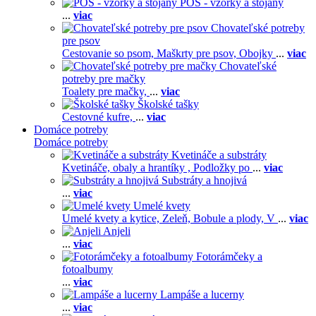
POS - vzorky a stojany
...
viac
Chovateľské potreby
pre psov
Cestovanie so psom,
Maškrty pre psov,
Obojky
...
viac
Chovateľské
potreby pre mačky
Toalety pre mačky,
...
viac
Školské tašky
Cestovné kufre,
...
viac
Domáce potreby
Domáce potreby
Kvetináče a substráty
Kvetináče, obaly a hrantíky ,
Podložky po
...
viac
Substráty a hnojivá
...
viac
Umelé kvety
Umelé kvety a kytice,
Zeleň,
Bobule a plody,
V
...
viac
Anjeli
...
viac
Fotorámčeky a
fotoalbumy
...
viac
Lampáše a lucerny
...
viac