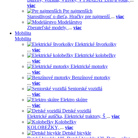
viac
Pre najmenších
Starostlivosť o dieťa,
Hračky pre najmenší
...
viac
Modelárstvo
Zberateľské modely,
...
viac
Mobilita
Mobilita
Elektrické štvorkolky
...
viac
Elektrické kolobežky
...
viac
Elektrické motorky
...
viac
Benzínové motorky
...
viac
Seniorské vozidlá
...
viac
Elektro skútre
...
viac
Detské vozidlá
Elektrické autíčka,
Elektrické traktory,
Š
...
viac
Kolobežky
KOLOBEŽKY,
...
viac
Detské bicykle