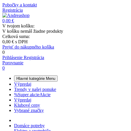
Pobočky a kontakt
Registrácia
0,00 €
V tvojom košíku:
V košíku nemáš žiadne produkty
Celková suma:
0,00 €
s DPH
Prejsť do nákupného košíka
0
Prihlásenie
Registrácia
Porovnanie
0
Hlavné kategórie
Menu
Výpredaj
Trendy v našej ponuke
%
Super akcie
Akcie
Výpredaj
Klubové ceny
Vybrané značky
Domáce potreby
Elektro a spotrebiče