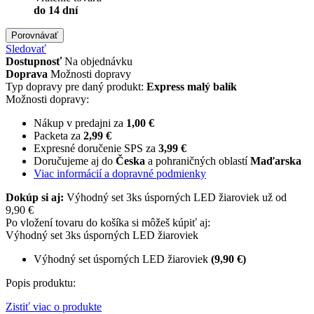
do 14 dní
Porovnávať
Sledovať
Dostupnosť
Na objednávku
Doprava
Možnosti dopravy
Typ dopravy pre daný produkt:
Express malý balík
Možnosti dopravy:
Nákup v predajni za
1,00 €
Packeta za
2,99 €
Expresné doručenie SPS za
3,99 €
Doručujeme aj do
Česka
a pohraničných oblastí
Maďarska
Viac informácií a dopravné podmienky
Dokúp si aj:
Výhodný set 3ks úsporných LED žiaroviek už od
9,90 €
Po vložení tovaru do košíka si môžeš kúpiť aj:
Výhodný set 3ks úsporných LED žiaroviek
Výhodný set úsporných LED žiaroviek
(9,90 €)
Popis produktu:
Zistiť viac o produkte