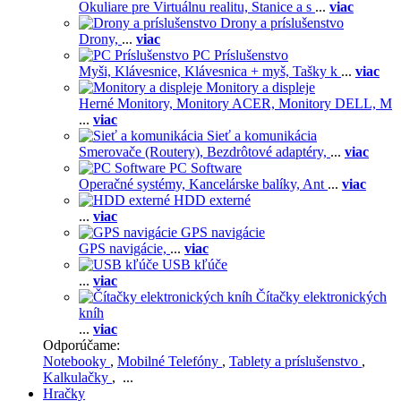
Okuliare pre Virtuálnu realitu,
Stanice a s
...
viac
Drony a príslušenstvo
Drony,
...
viac
PC Príslušenstvo
Myši,
Klávesnice,
Klávesnica + myš,
Tašky k
...
viac
Monitory a displeje
Herné Monitory,
Monitory ACER,
Monitory DELL,
M
...
viac
Sieť a komunikácia
Smerovače (Routery),
Bezdrôtové adaptéry,
...
viac
PC Software
Operačné systémy,
Kancelárske balíky,
Ant
...
viac
HDD externé
...
viac
GPS navigácie
GPS navigácie,
...
viac
USB kľúče
...
viac
Čítačky elektronických
kníh
...
viac
Odporúčame:
Notebooky
,
Mobilné Telefóny
,
Tablety a príslušenstvo
,
Kalkulačky
, ...
Hračky