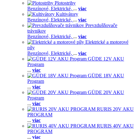
Plotostrihy
Benzínové,
Elektrické,
...
viac
Kultivátory
Benzínové,
Elektrické,
...
viac
Prevzdušňovače
trávnikov
Benzínové,
Elektrické,
...
viac
Elektrické a motorové
píly
Benzínové,
Elektrické,
...
viac
GÜDE 12V AKU
Program
...
viac
GÜDE 18V AKU
Program
...
viac
GÜDE 20V AKU
Program
...
viac
RURIS 20V AKU
PROGRAM
...
viac
RURIS 40V AKU
PROGRAM
...
viac