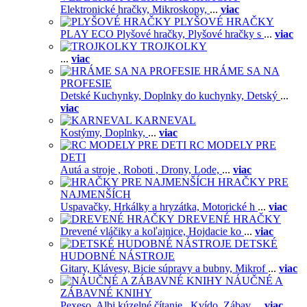
Elektronické hračky,
Mikroskopy,
...
viac
PLYŠOVÉ HRAČKY
PLAY ECO Plyšové hračky,
Plyšové hračky s
...
viac
TROJKOLKY
...
viac
HRÁME SA NA
PROFESIE
Detské Kuchynky,
Doplnky do kuchynky,
Detský
...
viac
KARNEVAL
Kostýmy,
Doplnky,
...
viac
RC MODELY PRE
DETI
Autá a stroje ,
Roboti ,
Drony,
Lode,
...
viac
HRAČKY PRE
NAJMENŠÍCH
Uspavačky,
Hrkálky a hryzátka,
Motorické h
...
viac
DREVENÉ HRAČKY
Drevené vláčiky a koľajnice,
Hojdacie ko
...
viac
DETSKÉ
HUDOBNÉ NÁSTROJE
Gitary,
Klávesy,
Bicie súpravy a bubny,
Mikrof
...
viac
NÁUČNÉ A
ZÁBAVNÉ KNIHY
Pexeso,
Albi kúzelné čítanie ,
Kvído,
Zábav
...
viac