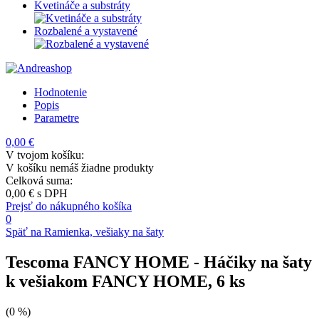
Kvetináče a substráty
Rozbalené a vystavené
Hodnotenie
Popis
Parametre
0,00 €
V tvojom košíku:
V košíku nemáš žiadne produkty
Celková suma:
0,00 €
s DPH
Prejsť do nákupného košíka
0
Späť na Ramienka, vešiaky na šaty
Tescoma FANCY HOME
- Háčiky na šaty
k vešiakom FANCY HOME, 6 ks
(0 %)