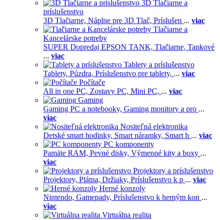
3D Tlačiarne a
príslušenstvo
3D Tlačiarne,
Náplne pre 3D Tlač,
Príslušen
...
viac
Tlačiarne a
Kancelárske potreby
SUPER Dopredaj EPSON TANK,
Tlačiarne,
Tankové
...
viac
Tablety a príslušenstvo
Tablety,
Púzdra,
Príslušenstvo pre tablety,
...
viac
Počítače
All in one PC,
Zostavy PC,
Mini PC,
...
viac
Gaming
Gaming PC a notebooky,
Gaming monitory a pro
...
viac
Nositeľná elektronika
Detské smart hodinky,
Smart náramky,
Smart h
...
viac
PC komponenty
Pamäte RAM,
Pevné disky,
Výmenné kity a boxy
...
viac
Projektory a príslušenstvo
Projektory,
Plátna,
Držiaky,
Príslušenstvo k p
...
viac
Herné konzoly
Nintendo,
Gamepady,
Príslušenstvo k herným kon
...
viac
Virtuálna realita