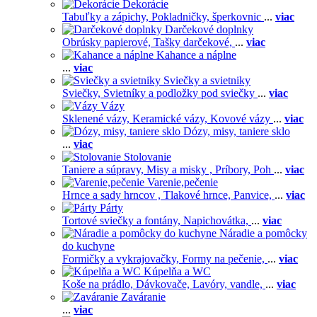
Dekorácie
Tabuľky a zápichy,
Pokladničky, šperkovnic
...
viac
Darčekové doplnky
Obrúsky papierové,
Tašky darčekové,
...
viac
Kahance a náplne
...
viac
Sviečky a svietniky
Sviečky,
Svietníky a podložky pod sviečky
...
viac
Vázy
Sklenené vázy,
Keramické vázy,
Kovové vázy
...
viac
Dózy, misy, taniere sklo
...
viac
Stolovanie
Taniere a súpravy,
Misy a misky ,
Príbory,
Poh
...
viac
Varenie,pečenie
Hrnce a sady hrncov ,
Tlakové hrnce,
Panvice,
...
viac
Párty
Tortové sviečky a fontány,
Napichovátka,
...
viac
Náradie a pomôcky
do kuchyne
Formičky a vykrajovačky,
Formy na pečenie,
...
viac
Kúpelňa a WC
Koše na prádlo,
Dávkovače,
Lavóry, vandle,
...
viac
Zaváranie
...
viac