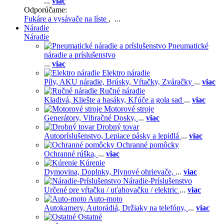
...
viac
Odporúčame:
Fukáre a vysávače na líste
, ...
Náradie
Náradie
Pneumatické
náradie a príslušenstvo
...
viac
Elektro náradie
Píly,
AKU náradie,
Brúsky,
Vŕtačky,
Zváračky
...
viac
Ručné náradie
Kladivá,
Kliešte a hasáky,
Kľúče a gola sad
...
viac
Motorové stroje
Generátory,
Vibračné Dosky,
...
viac
Drobný tovar
Autopríslušenstvo,
Lepiace pásky a lepidlá
...
viac
Ochranné pomôcky
Ochranné rúška,
...
viac
Kúrenie
Dymovina,
Doplnky,
Plynové ohrievače,
...
viac
Náradie-Príslušenstvo
Určené pre vŕtačku / uťahovačku / elektric
...
viac
Auto-moto
Autokamery,
Autorádiá,
Držiaky na telefóny,
...
viac
Ostatné