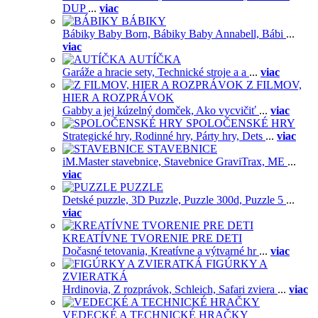
DUP
...
viac
BÁBIKY
Bábiky Baby Born,
Bábiky Baby Annabell,
Bábi
...
viac
AUTÍČKA
Garáže a hracie sety,
Technické stroje a a
...
viac
Z FILMOV,
HIER A ROZPRÁVOK
Gabby a jej kúzelný domček,
Ako vycvičiť
...
viac
SPOLOČENSKÉ HRY
Strategické hry,
Rodinné hry,
Párty hry,
Dets
...
viac
STAVEBNICE
iM.Master stavebnice,
Stavebnice GraviTrax,
ME
...
viac
PUZZLE
Detské puzzle,
3D Puzzle,
Puzzle 300d,
Puzzle 5
...
viac
KREATÍVNE TVORENIE PRE DETI
Dočasné tetovania,
Kreatívne a výtvarné hr
...
viac
FIGÚRKY A
ZVIERATKÁ
Hrdinovia,
Z rozprávok,
Schleich,
Safari zviera
...
viac
VEDECKÉ A TECHNICKÉ HRAČKY