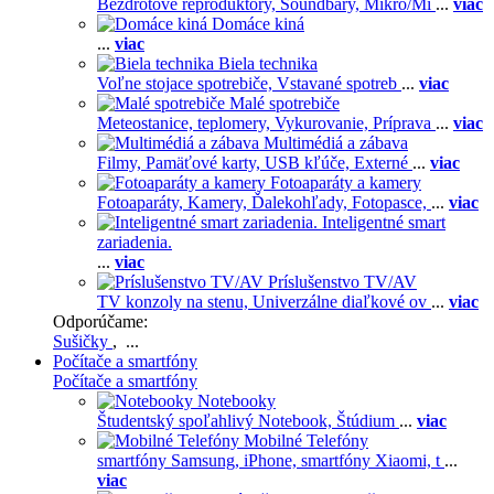
Bezdrôtové reproduktory,
Soundbary,
Mikro/Mi
...
viac
Domáce kiná
...
viac
Biela technika
Voľne stojace spotrebiče,
Vstavané spotreb
...
viac
Malé spotrebiče
Meteostanice, teplomery,
Vykurovanie,
Príprava
...
viac
Multimédiá a zábava
Filmy,
Pamäťové karty,
USB kľúče,
Externé
...
viac
Fotoaparáty a kamery
Fotoaparáty,
Kamery,
Ďalekohľady,
Fotopasce,
...
viac
Inteligentné smart
zariadenia.
...
viac
Príslušenstvo TV/AV
TV konzoly na stenu,
Univerzálne diaľkové ov
...
viac
Odporúčame:
Sušičky
, ...
Počítače a smartfóny
Počítače a smartfóny
Notebooky
Študentský spoľahlivý Notebook,
Štúdium
...
viac
Mobilné Telefóny
smartfóny Samsung,
iPhone,
smartfóny Xiaomi,
t
...
viac