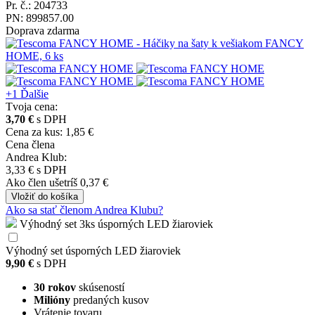
Pr. č.: 204733
PN: 899857.00
Doprava zdarma
+1
Ďalšie
Tvoja cena:
3,70 €
s DPH
Cena za kus: 1,85 €
Cena člena
Andrea Klub:
3,33 €
s DPH
Ako člen
ušetríš 0,37 €
Vložiť
do košíka
Ako sa stať členom Andrea Klubu?
Výhodný set 3ks úsporných LED žiaroviek
Výhodný set úsporných LED žiaroviek
9,90 €
s DPH
30 rokov
skúseností
Milióny
predaných kusov
Vrátenie tovaru