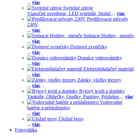
...
viac
Svetelné zdroje
Vianočné osvetlenie,
LED svietidlá,
Stolné
...
viac
Predlžovacie prívody
230V
...
viac
Spínacie Hodiny , merače
...
viac
Domové zvončeky
...
viac
Domáce videovrátniky
...
viac
Elektroinštalačný materiál
...
viac
Zámky, vložky trezory
...
viac
Bytový textil a doplnky
Vankúše,
Obliečky,
Osušky,
Paplóny,
Príslušen
...
viac
Vodovodné
batérie a príslušenstvo
...
viac
Úložné boxy
...
viac
Fotovoltika