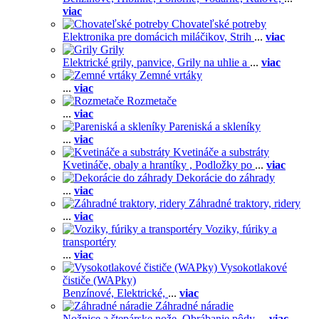
viac
Chovateľské potreby
Elektronika pre domácich miláčikov,
Strih
...
viac
Grily
Elektrické grily, panvice,
Grily na uhlie a
...
viac
Zemné vrtáky
...
viac
Rozmetače
...
viac
Pareniská a skleníky
...
viac
Kvetináče a substráty
Kvetináče, obaly a hrantíky ,
Podložky po
...
viac
Dekorácie do záhrady
...
viac
Záhradné traktory, ridery
...
viac
Voziky, fúriky a
transportéry
...
viac
Vysokotlakové
čističe (WAPky)
Benzínové,
Elektrické,
...
viac
Záhradné náradie
Nožnice a štepárske nože,
Obrábanie pôdy
...
viac