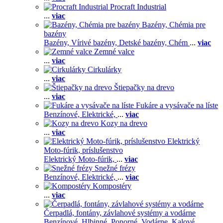
Procraft Industrial
...
viac
Bazény, Chémia pre
bazény
Bazény,
Vírivé bazény,
Detské bazény,
Chém
...
viac
Zemné valce
...
viac
Cirkulárky
...
viac
Štiepačky na drevo
...
viac
Fukáre a vysávače na líste
Benzínové,
Elektrické,
...
viac
Kozy na drevo
...
viac
Elektrický
Moto-fúrik, príslušenstvo
Elektrický Moto-fúrik,
...
viac
Snežné frézy
Benzínové,
Elektrické,
...
viac
Kompostéry
...
viac
Čerpadlá, fontány, závlahové systémy a vodárne
Benzínové,
Hlbinné,
Ponorné,
Vodárne,
Kalové,
...