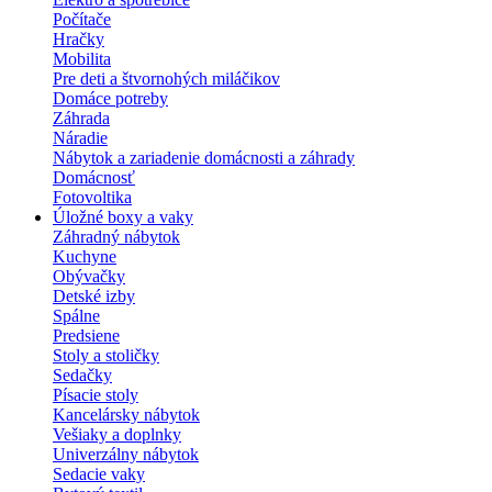
Počítače
Hračky
Mobilita
Pre deti a štvornohých miláčikov
Domáce potreby
Záhrada
Náradie
Nábytok a zariadenie domácnosti a záhrady
Domácnosť
Fotovoltika
Úložné boxy a vaky
Záhradný nábytok
Kuchyne
Obývačky
Detské izby
Spálne
Predsiene
Stoly a stoličky
Sedačky
Písacie stoly
Kancelársky nábytok
Vešiaky a doplnky
Univerzálny nábytok
Sedacie vaky