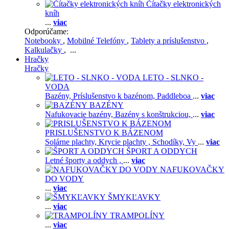
Čítačky elektronických
kníh
...
viac
Odporúčame:
Notebooky
,
Mobilné Telefóny
,
Tablety a príslušenstvo
,
Kalkulačky
, ...
Hračky
Hračky
LETO - SLNKO -
VODA
Bazény,
Príslušenstvo k bazénom,
Paddleboa
...
viac
BAZÉNY
Nafukovacie bazény,
Bazény s konštrukciou,
...
viac
PRISLUŠENSTVO K BÁZENOM
Solárne plachty,
Krycie plachty ,
Schodíky,
Vy
...
viac
ŠPORT A ODDYCH
Letné športy a oddych ,
...
viac
NAFUKOVAČKY
DO VODY
...
viac
ŠMYKĽAVKY
...
viac
TRAMPOLÍNY
...
viac