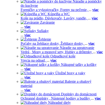
Náradie a pomôcky
do kuchyne
Formičky a vykrajovačky,
Formy na pečenie,
...
viac
Kúpelňa a WC
Koše na prádlo,
Dávkovače,
Lavóry, vandle,
...
viac
Zaváranie
...
viac
Sušiaky
...
viac
Žehlenie
Poťahy na žehliace dosky,
Žehliace dosky,
...
viac
Náradie na upratovanie
Vedrá ,
Mopy a mopové sety,
Hubky a drôtenky
...
viac
Odpadkové koše
Vrecia na odpad,
...
viac
Nákupné tašky a košíky
...
viac
Úložné boxy a vaky
...
viac
Balenie a obalový
material
...
viac
Doplnky do domácnosti
Ochranné doplnky ,
Nástenné hodiny a budíky
...
viac
Náhradné diely