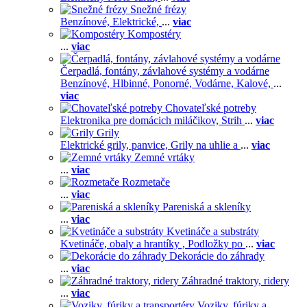
Snežné frézy
Benzínové,
Elektrické,
...
viac
Kompostéry
...
viac
Čerpadlá, fontány, závlahové systémy a vodárne
Benzínové,
Hlbinné,
Ponorné,
Vodárne,
Kalové,
...
viac
Chovateľské potreby
Elektronika pre domácich miláčikov,
Strih
...
viac
Grily
Elektrické grily, panvice,
Grily na uhlie a
...
viac
Zemné vrtáky
...
viac
Rozmetače
...
viac
Pareniská a skleníky
...
viac
Kvetináče a substráty
Kvetináče, obaly a hrantíky ,
Podložky po
...
viac
Dekorácie do záhrady
...
viac
Záhradné traktory, ridery
...
viac
Voziky, fúriky a