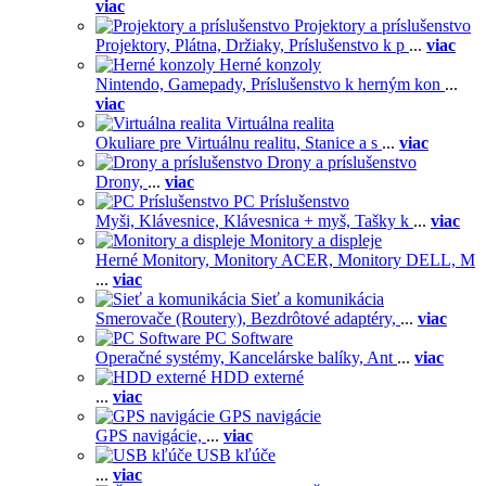
viac
Projektory a príslušenstvo
Projektory,
Plátna,
Držiaky,
Príslušenstvo k p
...
viac
Herné konzoly
Nintendo,
Gamepady,
Príslušenstvo k herným kon
...
viac
Virtuálna realita
Okuliare pre Virtuálnu realitu,
Stanice a s
...
viac
Drony a príslušenstvo
Drony,
...
viac
PC Príslušenstvo
Myši,
Klávesnice,
Klávesnica + myš,
Tašky k
...
viac
Monitory a displeje
Herné Monitory,
Monitory ACER,
Monitory DELL,
M
...
viac
Sieť a komunikácia
Smerovače (Routery),
Bezdrôtové adaptéry,
...
viac
PC Software
Operačné systémy,
Kancelárske balíky,
Ant
...
viac
HDD externé
...
viac
GPS navigácie
GPS navigácie,
...
viac
USB kľúče
...
viac