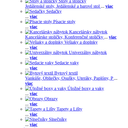
Stoly a stoličky
Jedálenské stoly,
Jedálenské a barové stol
...
viac
Sedačky
...
viac
Písacie stoly
...
viac
Kancelársky nábytok
Kancelárske stoličky,
Konferenčné stoličky
...
viac
Vešiaky a doplnky
...
viac
Univerzálny nábytok
...
viac
Sedacie vaky
...
viac
Bytový textil
Vankúše,
Obliečky,
Osušky,
Uteráky,
Paplóny,
P
...
viac
Úložné boxy a vaky
...
viac
Obrazy
...
viac
Tapety a Lišty
...
viac
Slnečníky
...
viac