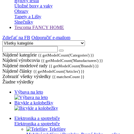
Bytový textil
Úložné boxy a vaky
Obrazy
Tapety a Lišty
Slnečníky
Tescoma FANCY HOME
Zdieľať na FB
Odporučiť e-mailom
Nájdené kategórie
{{ getModelCount('Categories') }}
Nájdení výrobcovia
{{ getModelCount('Manufacturers') }}
Nájdené modelové rady
{{ getModelCount('Brands') }}
Nájdené články
{{ getModelCount('Articles') }}
Zobraziť všetky výsledky
{{ matchesCount }}
Žiadne výsledky
Výbava na leto
Bicykle a kolobežky
Elektronika a spotrebiče
Elektronika a spotrebiče
Telefóny