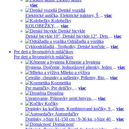
...
viac
Detské vozidlá
Elektrické autíčka,
Elektrické traktory,
Š
...
viac
Kolobežky
KOLOBEŽKY,
...
viac
Detské bicykle
Detské bicykle 10",
Detské bicykle 12",
Dets
...
viac
Odrážadla a vozítka
Cykloodrážadlá ,
Trojkolky,
Detské korčule
...
viac
Pre deti a štvornohých miláčikov
Pre deti a štvornohých miláčikov
Kŕmenie a hygiena
Hygiena,
Dojčenie,
Jednorázové plienky,
Jeden
...
viac
Mlieko a výživa
Cereálie, chrumky a sušienky,
Príkrmy,
Bio
...
viac
Kozmetika
Pre mamičky,
Pre detičky,
...
viac
Drogéria
Upratovanie,
Prípravky proti hmyzu,
...
viac
Kočíky
Doplnky ku kočíkom,
Kombinované kočíky,
S
...
viac
Autosedačky
Doplnky,
i-Size 61-150 cm / 9-36 kg,
i-Size 40
...
viac
Domácnosť