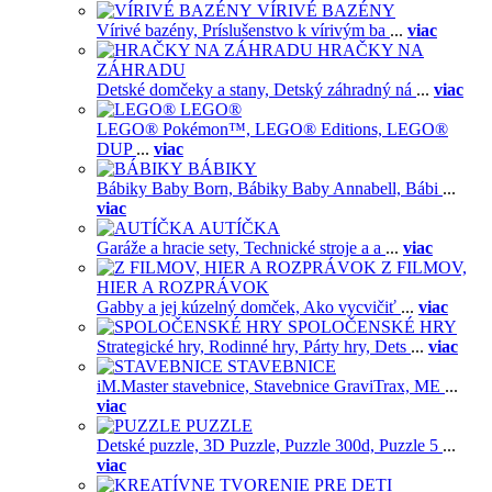
VÍRIVÉ BAZÉNY
Vírivé bazény,
Príslušenstvo k vírivým ba
...
viac
HRAČKY NA
ZÁHRADU
Detské domčeky a stany,
Detský záhradný ná
...
viac
LEGO®
LEGO® Pokémon™,
LEGO® Editions,
LEGO®
DUP
...
viac
BÁBIKY
Bábiky Baby Born,
Bábiky Baby Annabell,
Bábi
...
viac
AUTÍČKA
Garáže a hracie sety,
Technické stroje a a
...
viac
Z FILMOV,
HIER A ROZPRÁVOK
Gabby a jej kúzelný domček,
Ako vycvičiť
...
viac
SPOLOČENSKÉ HRY
Strategické hry,
Rodinné hry,
Párty hry,
Dets
...
viac
STAVEBNICE
iM.Master stavebnice,
Stavebnice GraviTrax,
ME
...
viac
PUZZLE
Detské puzzle,
3D Puzzle,
Puzzle 300d,
Puzzle 5
...
viac