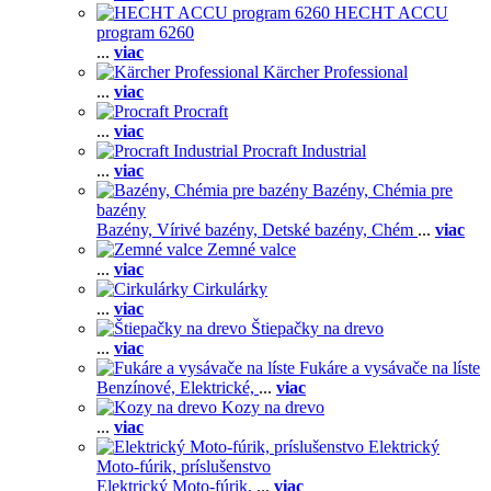
HECHT ACCU
program 6260
...
viac
Kärcher Professional
...
viac
Procraft
...
viac
Procraft Industrial
...
viac
Bazény, Chémia pre
bazény
Bazény,
Vírivé bazény,
Detské bazény,
Chém
...
viac
Zemné valce
...
viac
Cirkulárky
...
viac
Štiepačky na drevo
...
viac
Fukáre a vysávače na líste
Benzínové,
Elektrické,
...
viac
Kozy na drevo
...
viac
Elektrický
Moto-fúrik, príslušenstvo
Elektrický Moto-fúrik,
...
viac