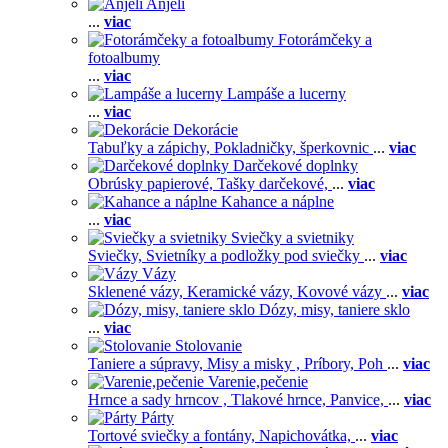
Anjeli
...
viac
Fotorámčeky a
fotoalbumy
...
viac
Lampáše a lucerny
...
viac
Dekorácie
Tabuľky a zápichy,
Pokladničky, šperkovnic
...
viac
Darčekové doplnky
Obrúsky papierové,
Tašky darčekové,
...
viac
Kahance a náplne
...
viac
Sviečky a svietniky
Sviečky,
Svietníky a podložky pod sviečky
...
viac
Vázy
Sklenené vázy,
Keramické vázy,
Kovové vázy
...
viac
Dózy, misy, taniere sklo
...
viac
Stolovanie
Taniere a súpravy,
Misy a misky ,
Príbory,
Poh
...
viac
Varenie,pečenie
Hrnce a sady hrncov ,
Tlakové hrnce,
Panvice,
...
viac
Párty
Tortové sviečky a fontány,
Napichovátka,
...
viac