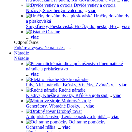
Drviče vetiev a ovocia
Nožové,
S ozubeným valcom,
...
viac
Hračky do záhrady
a pieskoviská
Šmykľavky,
Pieskoviská,
Hračky do piesku,
Ho
...
viac
Ostatné
...
viac
Odporúčame:
Fukáre a vysávače na líste
, ...
Náradie
Náradie
Pneumatické
náradie a príslušenstvo
...
viac
Elektro náradie
Píly,
AKU náradie,
Brúsky,
Vŕtačky,
Zváračky
...
viac
Ručné náradie
Kladivá,
Kliešte a hasáky,
Kľúče a gola sad
...
viac
Motorové stroje
Generátory,
Vibračné Dosky,
...
viac
Drobný tovar
Autopríslušenstvo,
Lepiace pásky a lepidlá
...
viac
Ochranné pomôcky
Ochranné rúška,
...
viac