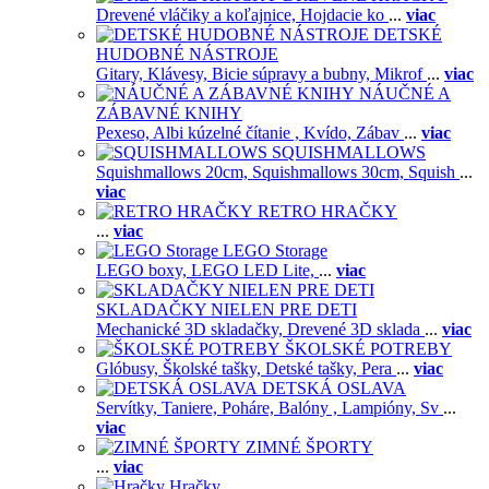
Drevené vláčiky a koľajnice,
Hojdacie ko
...
viac
DETSKÉ
HUDOBNÉ NÁSTROJE
Gitary,
Klávesy,
Bicie súpravy a bubny,
Mikrof
...
viac
NÁUČNÉ A
ZÁBAVNÉ KNIHY
Pexeso,
Albi kúzelné čítanie ,
Kvído,
Zábav
...
viac
SQUISHMALLOWS
Squishmallows 20cm,
Squishmallows 30cm,
Squish
...
viac
RETRO HRAČKY
...
viac
LEGO Storage
LEGO boxy,
LEGO LED Lite,
...
viac
SKLADAČKY NIELEN PRE DETI
Mechanické 3D skladačky,
Drevené 3D sklada
...
viac
ŠKOLSKÉ POTREBY
Glóbusy,
Školské tašky,
Detské tašky,
Pera
...
viac
DETSKÁ OSLAVA
Servítky,
Taniere,
Poháre,
Balóny ,
Lampióny,
Sv
...
viac
ZIMNÉ ŠPORTY
...
viac
Hračky