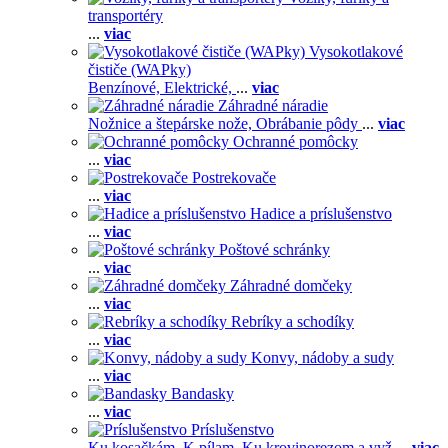
transportéry
...
viac
Vysokotlakové
čističe (WAPky)
Benzínové,
Elektrické,
...
viac
Záhradné náradie
Nožnice a štepárske nože,
Obrábanie pôdy
...
viac
Ochranné pomôcky
...
viac
Postrekovače
...
viac
Hadice a príslušenstvo
...
viac
Poštové schránky
...
viac
Záhradné domčeky
...
viac
Rebríky a schodíky
...
viac
Konvy, nádoby a sudy
...
viac
Bandasky
...
viac
Príslušenstvo
Ku kosačkám,
K pílam,
Ku krovinorezom a vyž
...
viac