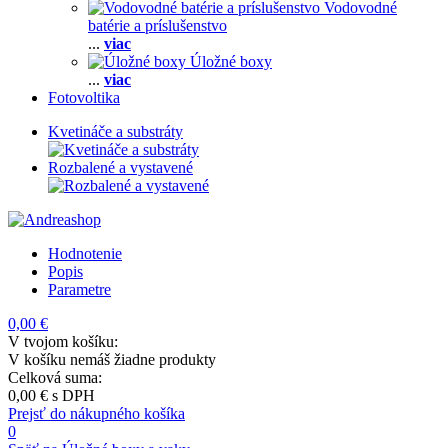
Vodovodné
batérie a príslušenstvo
...
viac
Úložné boxy
...
viac
Fotovoltika
Kvetináče a substráty
Rozbalené a vystavené
Hodnotenie
Popis
Parametre
0,00 €
V tvojom košíku:
V košíku nemáš žiadne produkty
Celková suma:
0,00 €
s DPH
Prejsť do nákupného košíka
0