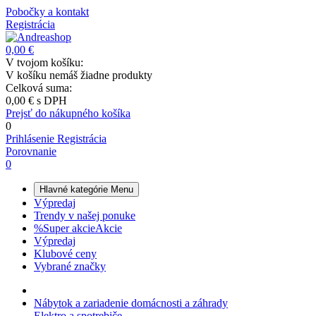
Pobočky a kontakt
Registrácia
0,00 €
V tvojom košíku:
V košíku nemáš žiadne produkty
Celková suma:
0,00 €
s DPH
Prejsť do nákupného košíka
0
Prihlásenie
Registrácia
Porovnanie
0
Hlavné kategórie
Menu
Výpredaj
Trendy v našej ponuke
%
Super akcie
Akcie
Výpredaj
Klubové ceny
Vybrané značky
Nábytok a zariadenie domácnosti a záhrady
Elektro a spotrebiče