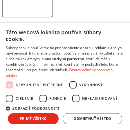
Kúpil by si si tento produkt znova? Alebo by si zvažoval iný?
Prečo?
Táto webová lokalita používa súbory
Aký je tvoj celkový pocit z používania produktu?
cookie.
Na čo je potrebné pri kúpe myslieť?
Pre akého zákazníka je tento produkt vhodný?
Súbory cookie používame na prispôsobenie obsahu, reklám a analýzu
návštevnosti. Informácie o vašom používaní našej stránky zdieľame aj
Odoslať hodnotenie
s našimi reklamnými a analytickými partnermi, ktorí ich môžu
Ďakujeme, tvoje hodnotenie bolo odoslané.
kombinovať s inými informáciami, ktoré ste im poskytli alebo ktoré
Zvážte aj iné možnosti
zhromaždili pri používaní ich služieb.
Zásady ochrany osobných
údajov
Produkty z tejto série
NEVYHNUTNE POTREBNÉ
VÝKONNOSŤ
Tescoma FANCY HOME
Na objednávku
CIELENIE
FUNKCIE
NEKLASIFIKOVANÉ
26,60 €
ZOBRAZIŤ PODROBNOSTI
PRIJAŤ VŠETKO
ODMIETNUŤ VŠETKO
Tescoma FANCY HOME
Na objednávku
9,50 €