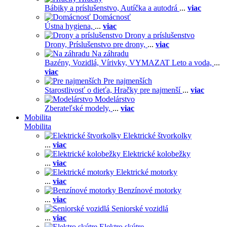
Bábiky a príslušenstvo,
Autíčka a autodrá
...
viac
Domácnosť
Ústna hygiena,
...
viac
Drony a príslušenstvo
Drony,
Príslušenstvo pre drony,
...
viac
Na záhradu
Bazény,
Vozidlá,
Vírivky,
VYMAZAT Leto a voda,
...
viac
Pre najmenších
Starostlivosť o dieťa,
Hračky pre najmenší
...
viac
Modelárstvo
Zberateľské modely,
...
viac
Mobilita
Mobilita
Elektrické štvorkolky
...
viac
Elektrické kolobežky
...
viac
Elektrické motorky
...
viac
Benzínové motorky
...
viac
Seniorské vozidlá
...
viac
Elektro skútre