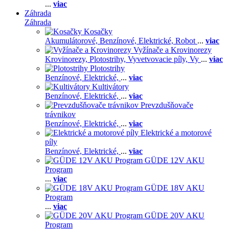
...
viac
Záhrada
Záhrada
Kosačky
Akumulátorové,
Benzínové,
Elektrické,
Robot
...
viac
Vyžínače a Krovinorezy
Krovinorezy,
Plotostrihy,
Vyvetvovacie píly,
Vy
...
viac
Plotostrihy
Benzínové,
Elektrické,
...
viac
Kultivátory
Benzínové,
Elektrické,
...
viac
Prevzdušňovače
trávnikov
Benzínové,
Elektrické,
...
viac
Elektrické a motorové
píly
Benzínové,
Elektrické,
...
viac
GÜDE 12V AKU
Program
...
viac
GÜDE 18V AKU
Program
...
viac
GÜDE 20V AKU
Program