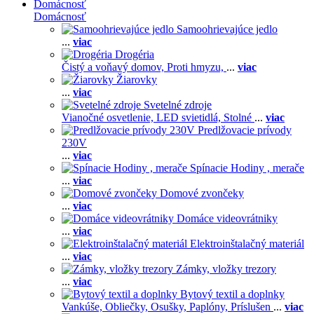
Domácnosť
Domácnosť
Samoohrievajúce jedlo
...
viac
Drogéria
Čistý a voňavý domov,
Proti hmyzu,
...
viac
Žiarovky
...
viac
Svetelné zdroje
Vianočné osvetlenie,
LED svietidlá,
Stolné
...
viac
Predlžovacie prívody
230V
...
viac
Spínacie Hodiny , merače
...
viac
Domové zvončeky
...
viac
Domáce videovrátniky
...
viac
Elektroinštalačný materiál
...
viac
Zámky, vložky trezory
...
viac
Bytový textil a doplnky
Vankúše,
Obliečky,
Osušky,
Paplóny,
Príslušen
...
viac