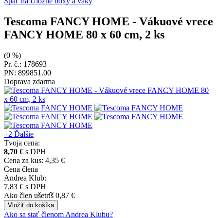
Späť na Úložné boxy a vaky
Tescoma FANCY HOME
- Vákuové vrece
FANCY HOME 80 x 60 cm, 2 ks
(0 %)
Pr. č.: 178693
PN: 899851.00
Doprava zdarma
+2
Ďalšie
Tvoja cena:
8,70 €
s DPH
Cena za kus: 4,35 €
Cena člena
Andrea Klub:
7,83 €
s DPH
Ako člen
ušetríš 0,87 €
Vložiť
do košíka
Ako sa stať členom Andrea Klubu?