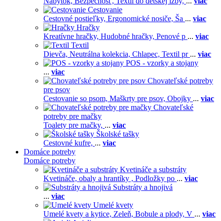
Nábytok,
Bezpečnosť,
Textil do detskej izby,
...
viac
Cestovanie
Cestovné postieľky,
Ergonomické nosiče,
Ša
...
viac
Hračky
Kreatívne hračky,
Hudobné hračky,
Penové p
...
viac
Textil
Dievča,
Neutrálna kolekcia,
Chlapec,
Textil pr
...
viac
POS - vzorky a stojany
...
viac
Chovateľské potreby
pre psov
Cestovanie so psom,
Maškrty pre psov,
Obojky
...
viac
Chovateľské
potreby pre mačky
Toalety pre mačky,
...
viac
Školské tašky
Cestovné kufre,
...
viac
Domáce potreby
Domáce potreby
Kvetináče a substráty
Kvetináče, obaly a hrantíky ,
Podložky po
...
viac
Substráty a hnojivá
...
viac
Umelé kvety
Umelé kvety a kytice,
Zeleň,
Bobule a plody,
V
...
viac