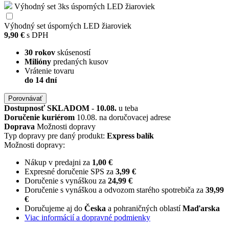
Výhodný set 3ks úsporných LED žiaroviek
Výhodný set úsporných LED žiaroviek
9,90 €
s DPH
30 rokov
skúseností
Milióny
predaných kusov
Vrátenie tovaru
do 14 dní
Porovnávať
Dostupnosť
SKLADOM
-
10.08.
u teba
Doručenie kuriérom
10.08. na doručovacej adrese
Doprava
Možnosti dopravy
Typ dopravy pre daný produkt:
Express balík
Možnosti dopravy:
Nákup v predajni za
1,00 €
Expresné doručenie SPS za
3,99 €
Doručenie s vynáškou za
24,99 €
Doručenie s vynáškou a odvozom starého spotrebiča za
39,99
€
Doručujeme aj do
Česka
a pohraničných oblastí
Maďarska
Viac informácií a dopravné podmienky