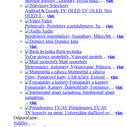
Mobilné telefóny / Doplnky,
Pevná linka -
...
viac
Televízory
Android & Google TV,
OLED TV,
QLED, Neo
QLED T
...
viac
Video
Prehrávače,
Projektory a príslušenstvo,
Sa
...
viac
Audio
Bezdrôtové reproduktory,
Soundbary,
Mikro/Mi
...
viac
Domáce kiná
...
viac
Biela technika
Voľne stojace spotrebiče,
Vstavané spotreb
...
viac
Malé spotrebiče
Meteostanice, teplomery,
Vykurovanie,
Príprava
...
viac
Multimédiá a zábava
Filmy,
Pamäťové karty,
USB kľúče,
Externé
...
viac
Fotoaparáty a kamery
Fotoaparáty,
Kamery,
Ďalekohľady,
Fotopasce,
...
viac
Inteligentné smart
zariadenia.
...
viac
Príslušenstvo TV/AV
TV konzoly na stenu,
Univerzálne diaľkové ov
...
viac
Odporúčame:
Sušičky
, ...