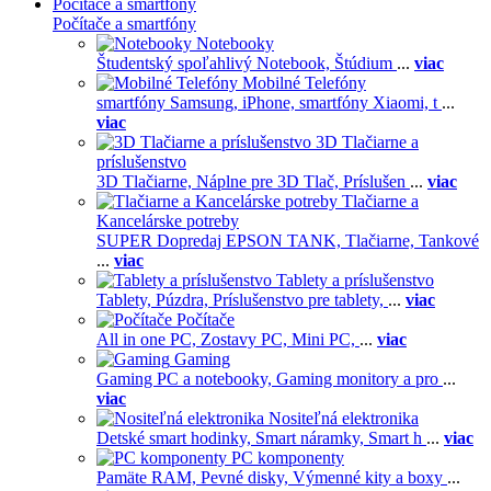
Počítače a smartfóny
Počítače a smartfóny
Notebooky
Študentský spoľahlivý Notebook,
Štúdium
...
viac
Mobilné Telefóny
smartfóny Samsung,
iPhone,
smartfóny Xiaomi,
t
...
viac
3D Tlačiarne a
príslušenstvo
3D Tlačiarne,
Náplne pre 3D Tlač,
Príslušen
...
viac
Tlačiarne a
Kancelárske potreby
SUPER Dopredaj EPSON TANK,
Tlačiarne,
Tankové
...
viac
Tablety a príslušenstvo
Tablety,
Púzdra,
Príslušenstvo pre tablety,
...
viac
Počítače
All in one PC,
Zostavy PC,
Mini PC,
...
viac
Gaming
Gaming PC a notebooky,
Gaming monitory a pro
...
viac
Nositeľná elektronika
Detské smart hodinky,
Smart náramky,
Smart h
...
viac
PC komponenty
Pamäte RAM,
Pevné disky,
Výmenné kity a boxy
...