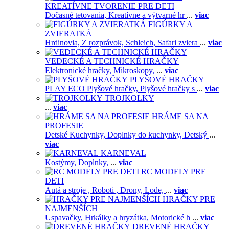
KREATÍVNE TVORENIE PRE DETI
Dočasné tetovania,
Kreatívne a výtvarné hr
...
viac
FIGÚRKY A
ZVIERATKÁ
Hrdinovia,
Z rozprávok,
Schleich,
Safari zviera
...
viac
VEDECKÉ A TECHNICKÉ HRAČKY
Elektronické hračky,
Mikroskopy,
...
viac
PLYŠOVÉ HRAČKY
PLAY ECO Plyšové hračky,
Plyšové hračky s
...
viac
TROJKOLKY
...
viac
HRÁME SA NA
PROFESIE
Detské Kuchynky,
Doplnky do kuchynky,
Detský
...
viac
KARNEVAL
Kostýmy,
Doplnky,
...
viac
RC MODELY PRE
DETI
Autá a stroje ,
Roboti ,
Drony,
Lode,
...
viac
HRAČKY PRE
NAJMENŠÍCH
Uspavačky,
Hrkálky a hryzátka,
Motorické h
...
viac
DREVENÉ HRAČKY