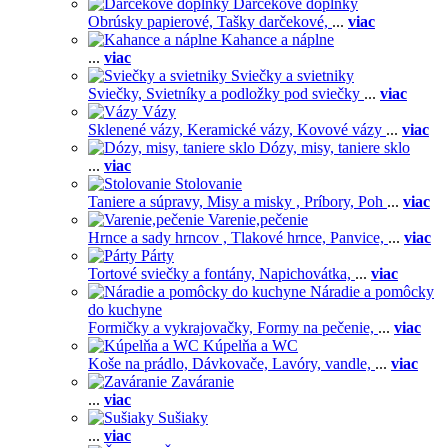
Darčekové doplnky
Obrúsky papierové,
Tašky darčekové,
...
viac
Kahance a náplne
...
viac
Sviečky a svietniky
Sviečky,
Svietníky a podložky pod sviečky
...
viac
Vázy
Sklenené vázy,
Keramické vázy,
Kovové vázy
...
viac
Dózy, misy, taniere sklo
...
viac
Stolovanie
Taniere a súpravy,
Misy a misky ,
Príbory,
Poh
...
viac
Varenie,pečenie
Hrnce a sady hrncov ,
Tlakové hrnce,
Panvice,
...
viac
Párty
Tortové sviečky a fontány,
Napichovátka,
...
viac
Náradie a pomôcky
do kuchyne
Formičky a vykrajovačky,
Formy na pečenie,
...
viac
Kúpelňa a WC
Koše na prádlo,
Dávkovače,
Lavóry, vandle,
...
viac
Zaváranie
...
viac
Sušiaky
...
viac