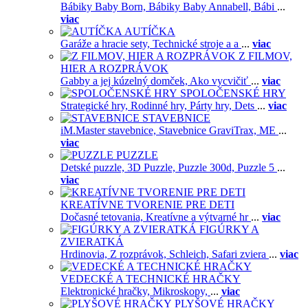
Bábiky Baby Born,
Bábiky Baby Annabell,
Bábi
...
viac
AUTÍČKA
Garáže a hracie sety,
Technické stroje a a
...
viac
Z FILMOV,
HIER A ROZPRÁVOK
Gabby a jej kúzelný domček,
Ako vycvičiť
...
viac
SPOLOČENSKÉ HRY
Strategické hry,
Rodinné hry,
Párty hry,
Dets
...
viac
STAVEBNICE
iM.Master stavebnice,
Stavebnice GraviTrax,
ME
...
viac
PUZZLE
Detské puzzle,
3D Puzzle,
Puzzle 300d,
Puzzle 5
...
viac
KREATÍVNE TVORENIE PRE DETI
Dočasné tetovania,
Kreatívne a výtvarné hr
...
viac
FIGÚRKY A
ZVIERATKÁ
Hrdinovia,
Z rozprávok,
Schleich,
Safari zviera
...
viac
VEDECKÉ A TECHNICKÉ HRAČKY
Elektronické hračky,
Mikroskopy,
...
viac
PLYŠOVÉ HRAČKY