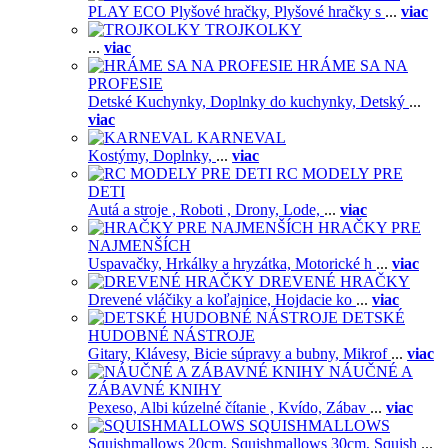
PLAY ECO Plyšové hračky,
Plyšové hračky s
...
viac
TROJKOLKY
...
viac
HRÁME SA NA
PROFESIE
Detské Kuchynky,
Doplnky do kuchynky,
Detský
...
viac
KARNEVAL
Kostýmy,
Doplnky,
...
viac
RC MODELY PRE
DETI
Autá a stroje ,
Roboti ,
Drony,
Lode,
...
viac
HRAČKY PRE
NAJMENŠÍCH
Uspavačky,
Hrkálky a hryzátka,
Motorické h
...
viac
DREVENÉ HRAČKY
Drevené vláčiky a koľajnice,
Hojdacie ko
...
viac
DETSKÉ
HUDOBNÉ NÁSTROJE
Gitary,
Klávesy,
Bicie súpravy a bubny,
Mikrof
...
viac
NÁUČNÉ A
ZÁBAVNÉ KNIHY
Pexeso,
Albi kúzelné čítanie ,
Kvído,
Zábav
...
viac
SQUISHMALLOWS
Squishmallows 20cm,
Squishmallows 30cm,
Squish
...