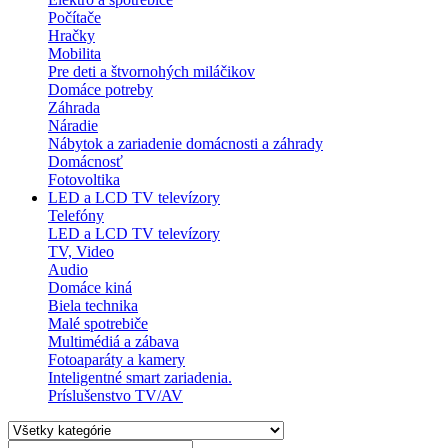
Počítače
Hračky
Mobilita
Pre deti a štvornohých miláčikov
Domáce potreby
Záhrada
Náradie
Nábytok a zariadenie domácnosti a záhrady
Domácnosť
Fotovoltika
LED a LCD TV televízory
Telefóny
LED a LCD TV televízory
TV, Video
Audio
Domáce kiná
Biela technika
Malé spotrebiče
Multimédiá a zábava
Fotoaparáty a kamery
Inteligentné smart zariadenia.
Príslušenstvo TV/AV