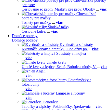
Chovateľské potreby
pre psov
Cestovanie so psom,
Maškrty pre psov,
Obojky
...
viac
Chovateľské
potreby pre mačky
Toalety pre mačky,
...
viac
Školské tašky
Cestovné kufre,
...
viac
Domáce potreby
Domáce potreby
Kvetináče a substráty
Kvetináče, obaly a hrantíky ,
Podložky po
...
viac
Substráty a hnojivá
...
viac
Umelé kvety
Umelé kvety a kytice,
Zeleň,
Bobule a plody,
V
...
viac
Anjeli
...
viac
Fotorámčeky a
fotoalbumy
...
viac
Lampáše a lucerny
...
viac
Dekorácie
Tabuľky a zápichy,
Pokladničky, šperkovnic
...
viac