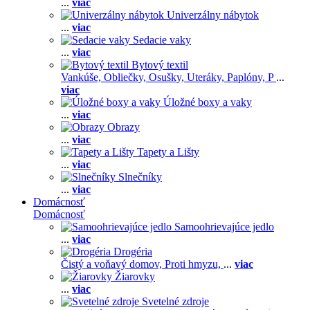
...
viac
Univerzálny nábytok
...
viac
Sedacie vaky
...
viac
Bytový textil
Vankúše,
Obliečky,
Osušky,
Uteráky,
Paplóny,
P
...
viac
Úložné boxy a vaky
...
viac
Obrazy
...
viac
Tapety a Lišty
...
viac
Slnečníky
...
viac
Domácnosť
Domácnosť
Samoohrievajúce jedlo
...
viac
Drogéria
Čistý a voňavý domov,
Proti hmyzu,
...
viac
Žiarovky
...
viac
Svetelné zdroje