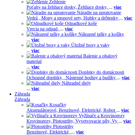
Žehlenie
Poťahy na žehliace dosky,
Žehliace dosky,
...
viac
Náradie na upratovanie
Vedrá ,
Mopy a mopové sety,
Hubky a drôtenky
...
viac
Odpadkové koše
Vrecia na odpad,
...
viac
Nákupné tašky a košíky
...
viac
Úložné boxy a vaky
...
viac
Balenie a obalový
material
...
viac
Doplnky do domácnosti
Ochranné doplnky ,
Nástenné hodiny a budíky
...
viac
Náhradné diely
...
viac
Záhrada
Záhrada
Kosačky
Akumulátorové,
Benzínové,
Elektrické,
Robot
...
viac
Vyžínače a Krovinorezy
Krovinorezy,
Plotostrihy,
Vyvetvovacie píly,
Vy
...
viac
Plotostrihy
Benzínové,
Elektrické,
...
viac