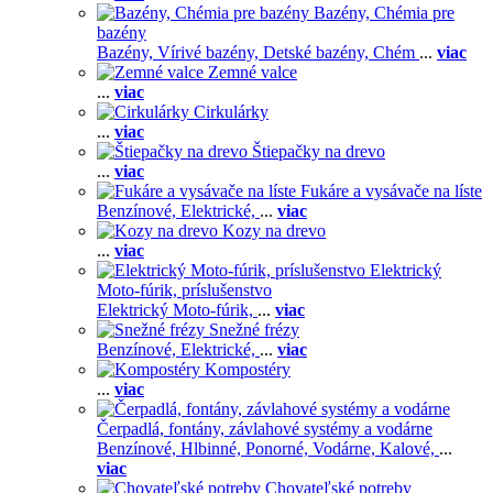
Bazény, Chémia pre
bazény
Bazény,
Vírivé bazény,
Detské bazény,
Chém
...
viac
Zemné valce
...
viac
Cirkulárky
...
viac
Štiepačky na drevo
...
viac
Fukáre a vysávače na líste
Benzínové,
Elektrické,
...
viac
Kozy na drevo
...
viac
Elektrický
Moto-fúrik, príslušenstvo
Elektrický Moto-fúrik,
...
viac
Snežné frézy
Benzínové,
Elektrické,
...
viac
Kompostéry
...
viac
Čerpadlá, fontány, závlahové systémy a vodárne
Benzínové,
Hlbinné,
Ponorné,
Vodárne,
Kalové,
...
viac
Chovateľské potreby