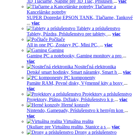
3D Tlačiarne,
Náplne pre 3D Tlač,
Príslušen
...
viac
Tlačiarne a
Kancelárske potreby
SUPER Dopredaj EPSON TANK,
Tlačiarne,
Tankové
...
viac
Tablety a príslušenstvo
Tablety,
Púzdra,
Príslušenstvo pre tablety,
...
viac
Počítače
All in one PC,
Zostavy PC,
Mini PC,
...
viac
Gaming
Gaming PC a notebooky,
Gaming monitory a pro
...
viac
Nositeľná elektronika
Detské smart hodinky,
Smart náramky,
Smart h
...
viac
PC komponenty
Pamäte RAM,
Pevné disky,
Výmenné kity a boxy
...
viac
Projektory a príslušenstvo
Projektory,
Plátna,
Držiaky,
Príslušenstvo k p
...
viac
Herné konzoly
Nintendo,
Gamepady,
Príslušenstvo k herným kon
...
viac
Virtuálna realita
Okuliare pre Virtuálnu realitu,
Stanice a s
...
viac
Drony a príslušenstvo