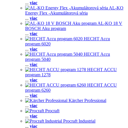
...
viac
AL-KO
Energy Flex -Akumulátorová séria
...
viac
AL-KO 18 V
BOSCH Aku program
...
viac
HECHT Accu
program 6020
...
viac
HECHT Accu
program 5040
...
viac
HECHT ACCU
program 1278
...
viac
HECHT ACCU
program 6260
...
viac
Kärcher Professional
...
viac
Procraft
...
viac
Procraft Industrial
...
viac