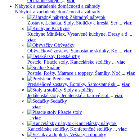
Ochranné spreje,
...
viac
Nábytok a zariadenie domácnosti a záhrady
Nábytok a zariadenie domácnosti a záhrady
Záhradný nábytok
Zostavy,
Lehátka,
Stoly,
Stoličky a kreslá,
Ser
...
viac
Kuchyne
Kuchyne MiniMax,
Vystavené kuchyne,
Drezy a d
...
viac
Obývačky
Obývačkové zostavy,
Samostatné skrinky,
Ko
...
viac
Detské izby
Postele,
Písacie stoly,
Kancelárske stoličky
...
viac
Spálne
Postele,
Rošty,
Matrace a toppery,
Šatníky,
Noč
...
viac
Predsiene
Predsieňové zostavy,
Botníky,
Samostatné sk
...
viac
Stoly a stoličky
Jedálenské stoly,
Jedálenské a barové stol
...
viac
Sedačky
...
viac
Písacie stoly
...
viac
Kancelársky nábytok
Kancelárske stoličky,
Konferenčné stoličky
...
viac
Vešiaky a doplnky