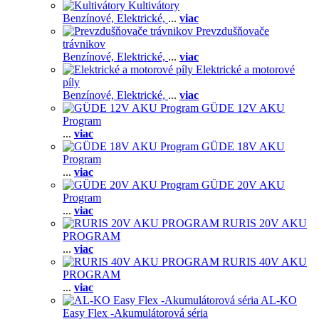
Kultivátory
Benzínové,
Elektrické,
...
viac
Prevzdušňovače
trávnikov
Benzínové,
Elektrické,
...
viac
Elektrické a motorové
píly
Benzínové,
Elektrické,
...
viac
GÜDE 12V AKU
Program
...
viac
GÜDE 18V AKU
Program
...
viac
GÜDE 20V AKU
Program
...
viac
RURIS 20V AKU
PROGRAM
...
viac
RURIS 40V AKU
PROGRAM
...
viac
AL-KO
Easy Flex -Akumulátorová séria