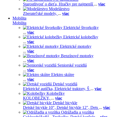
Starostlivosť o dieťa,
Hračky pre najmenší
...
viac
Modelárstvo
Zberateľské modely,
...
viac
Mobilita
Mobilita
Elektrické štvorkolky
...
viac
Elektrické kolobežky
...
viac
Elektrické motorky
...
viac
Benzínové motorky
...
viac
Seniorské vozidlá
...
viac
Elektro skútre
...
viac
Detské vozidlá
Elektrické autíčka,
Elektrické traktory,
Š
...
viac
Kolobežky
KOLOBEŽKY,
...
viac
Detské bicykle
Detské bicykle 10",
Detské bicykle 12",
Dets
...
viac
Odrážadla a vozítka
Cykloodrážadlá ,
Trojkolky,
Detské korčule
...
viac