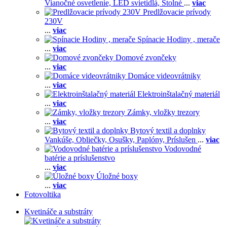
Vianočné osvetlenie,
LED svietidlá,
Stolné
...
viac
Predlžovacie prívody
230V
...
viac
Spínacie Hodiny , merače
...
viac
Domové zvončeky
...
viac
Domáce videovrátniky
...
viac
Elektroinštalačný materiál
...
viac
Zámky, vložky trezory
...
viac
Bytový textil a doplnky
Vankúše,
Obliečky,
Osušky,
Paplóny,
Príslušen
...
viac
Vodovodné
batérie a príslušenstvo
...
viac
Úložné boxy
...
viac
Fotovoltika
Kvetináče a substráty