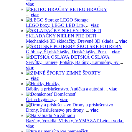
viac
RETRO HRAČKY
...
viac
LEGO Storage
LEGO boxy,
LEGO LED Lite,
...
viac
SKLADAČKY NIELEN PRE DETI
Mechanické 3D skladačky,
Drevené 3D sklada
...
viac
ŠKOLSKÉ POTREBY
Glóbusy,
Školské tašky,
Detské tašky,
Pera
...
viac
DETSKÁ OSLAVA
Servítky,
Taniere,
Poháre,
Balóny ,
Lampióny,
Sv
...
viac
ZIMNÉ ŠPORTY
...
viac
Hračky
Bábiky a príslušenstvo,
Autíčka a autodrá
...
viac
Domácnosť
Ústna hygiena,
...
viac
Drony a príslušenstvo
Drony,
Príslušenstvo pre drony,
...
viac
Na záhradu
Bazény,
Vozidlá,
Vírivky,
VYMAZAT Leto a voda,
...
viac
Pre najmenších