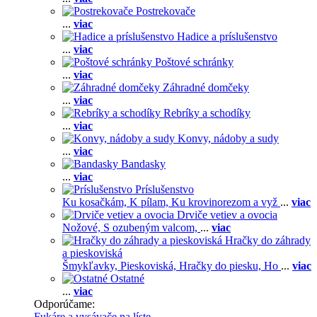
Postrekovače
...
viac
Hadice a príslušenstvo
...
viac
Poštové schránky
...
viac
Záhradné domčeky
...
viac
Rebríky a schodíky
...
viac
Konvy, nádoby a sudy
...
viac
Bandasky
...
viac
Príslušenstvo
Ku kosačkám,
K pílam,
Ku krovinorezom a vyž
...
viac
Drviče vetiev a ovocia
Nožové,
S ozubeným valcom,
...
viac
Hračky do záhrady
a pieskoviská
Šmykľavky,
Pieskoviská,
Hračky do piesku,
Ho
...
viac
Ostatné
...
viac
Odporúčame:
Fukáre a vysávače na líste
, ...