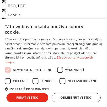
(
0
)
HDR, LED
(
0
)
LASER
(
0
)
LED LCD
Táto webová lokalita používa súbory
(
1
)
cookie.
Master OLED Pro
(
0
)
Súbory cookie používame na prispôsobenie obsahu, reklám a analýzu
Master OLED Ultimate
návštevnosti. Informácie o vašom používaní našej stránky zdieľame aj
(
0
)
s našimi reklamnými a analytickými partnermi, ktorí ich môžu
MicroRGB
kombinovať s inými informáciami, ktoré ste im poskytli alebo ktoré
(
0
)
zhromaždili pri používaní ich služieb.
Zásady ochrany osobných
Mini LED
údajov
(
0
)
Mini RGB evo
NEVYHNUTNE POTREBNÉ
VÝKONNOSŤ
(
0
)
Mini-LED QLED LCD
CIELENIE
FUNKCIE
NEKLASIFIKOVANÉ
(
0
)
NANO
ZOBRAZIŤ PODROBNOSTI
(
0
)
NanoCell
PRIJAŤ VŠETKO
ODMIETNUŤ VŠETKO
(
0
)
Neo QLED