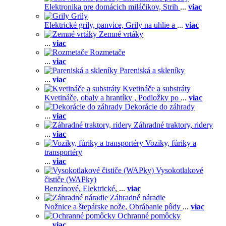
Elektronika pre domácich miláčikov,
Strih
...
viac
Grily
Elektrické grily, panvice,
Grily na uhlie a
...
viac
Zemné vrtáky
...
viac
Rozmetače
...
viac
Pareniská a skleníky
...
viac
Kvetináče a substráty
Kvetináče, obaly a hrantíky ,
Podložky po
...
viac
Dekorácie do záhrady
...
viac
Záhradné traktory, ridery
...
viac
Voziky, fúriky a
transportéry
...
viac
Vysokotlakové
čističe (WAPky)
Benzínové,
Elektrické,
...
viac
Záhradné náradie
Nožnice a štepárske nože,
Obrábanie pôdy
...
viac
Ochranné pomôcky
...
viac