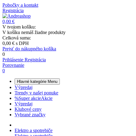
Pobočky a kontakt
Registrácia
0,00 €
V tvojom košíku:
V košíku nemáš žiadne produkty
Celková suma:
0,00 €
s DPH
Prejsť do nákupného košíka
0
Prihlásenie
Registrácia
Porovnanie
0
Hlavné kategórie
Menu
Výpredaj
Trendy v našej ponuke
%
Super akcie
Akcie
Výpredaj
Klubové ceny
Vybrané značky
Elektro a spotrebiče
Elektro a spotrebiče