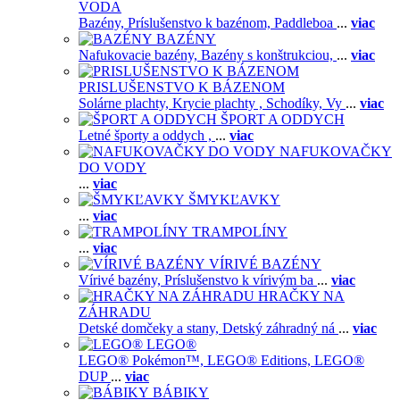
VODA
Bazény,
Príslušenstvo k bazénom,
Paddleboa
...
viac
BAZÉNY
Nafukovacie bazény,
Bazény s konštrukciou,
...
viac
PRISLUŠENSTVO K BÁZENOM
Solárne plachty,
Krycie plachty ,
Schodíky,
Vy
...
viac
ŠPORT A ODDYCH
Letné športy a oddych ,
...
viac
NAFUKOVAČKY
DO VODY
...
viac
ŠMYKĽAVKY
...
viac
TRAMPOLÍNY
...
viac
VÍRIVÉ BAZÉNY
Vírivé bazény,
Príslušenstvo k vírivým ba
...
viac
HRAČKY NA
ZÁHRADU
Detské domčeky a stany,
Detský záhradný ná
...
viac
LEGO®
LEGO® Pokémon™,
LEGO® Editions,
LEGO®
DUP
...
viac
BÁBIKY