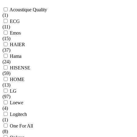
Acoustique Quality
(
1
)
ECG
(
11
)
Emos
(
15
)
HAIER
(
37
)
Hama
(
24
)
HISENSE
(
59
)
HOME
(
13
)
LG
(
97
)
Loewe
(
4
)
Logitech
(
1
)
One For All
(
8
)