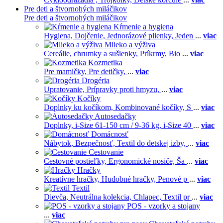
Pre deti a štvornohých miláčikov
Pre deti a štvornohých miláčikov
Kŕmenie a hygiena
Hygiena,
Dojčenie,
Jednorázové plienky,
Jeden
...
viac
Mlieko a výživa
Cereálie, chrumky a sušienky,
Príkrmy,
Bio
...
viac
Kozmetika
Pre mamičky,
Pre detičky,
...
viac
Drogéria
Upratovanie,
Prípravky proti hmyzu,
...
viac
Kočíky
Doplnky ku kočíkom,
Kombinované kočíky,
S
...
viac
Autosedačky
Doplnky,
i-Size 61-150 cm / 9-36 kg,
i-Size 40
...
viac
Domácnosť
Nábytok,
Bezpečnosť,
Textil do detskej izby,
...
viac
Cestovanie
Cestovné postieľky,
Ergonomické nosiče,
Ša
...
viac
Hračky
Kreatívne hračky,
Hudobné hračky,
Penové p
...
viac
Textil
Dievča,
Neutrálna kolekcia,
Chlapec,
Textil pr
...
viac
POS - vzorky a stojany
...
viac