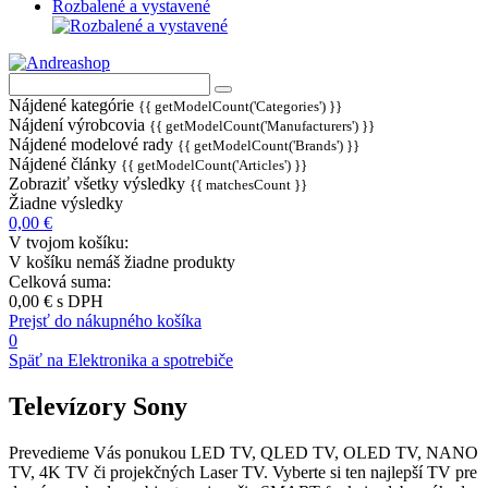
Rozbalené a vystavené
Nájdené kategórie
{{ getModelCount('Categories') }}
Nájdení výrobcovia
{{ getModelCount('Manufacturers') }}
Nájdené modelové rady
{{ getModelCount('Brands') }}
Nájdené články
{{ getModelCount('Articles') }}
Zobraziť všetky výsledky
{{ matchesCount }}
Žiadne výsledky
0,00 €
V tvojom košíku:
V košíku nemáš žiadne produkty
Celková suma:
0,00 €
s DPH
Prejsť do nákupného košíka
0
Späť na Elektronika a spotrebiče
Televízory Sony
Prevedieme Vás ponukou LED TV, QLED TV, OLED TV, NANO
TV, 4K TV či projekčných Laser TV. Vyberte si ten najlepší TV pre