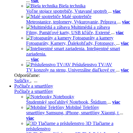
...
viac
Biela technika
Voľne stojace spotrebiče,
Vstavané spotreb
...
viac
Malé spotrebiče
Meteostanice, teplomery,
Vykurovanie,
Príprava
...
viac
Multimédiá a zábava
Filmy,
Pamäťové karty,
USB kľúče,
Externé
...
viac
Fotoaparáty a kamery
Fotoaparáty,
Kamery,
Ďalekohľady,
Fotopasce,
...
viac
Inteligentné smart
zariadenia.
...
viac
Príslušenstvo TV/AV
TV konzoly na stenu,
Univerzálne diaľkové ov
...
viac
Odporúčame:
Sušičky
, ...
Počítače a smartfóny
Počítače a smartfóny
Notebooky
Študentský spoľahlivý Notebook,
Štúdium
...
viac
Mobilné Telefóny
smartfóny Samsung,
iPhone,
smartfóny Xiaomi,
t
...
viac
3D Tlačiarne a
príslušenstvo