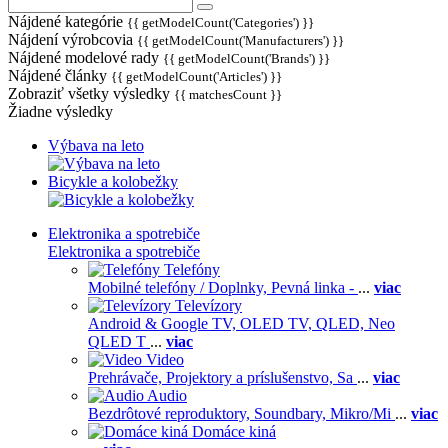
Nájdené kategórie
{{ getModelCount('Categories') }}
Nájdení výrobcovia
{{ getModelCount('Manufacturers') }}
Nájdené modelové rady
{{ getModelCount('Brands') }}
Nájdené články
{{ getModelCount('Articles') }}
Zobraziť všetky výsledky
{{ matchesCount }}
Žiadne výsledky
Výbava na leto
Bicykle a kolobežky
Elektronika a spotrebiče
Elektronika a spotrebiče
Telefóny
Mobilné telefóny / Doplnky,
Pevná linka -
...
viac
Televízory
Android & Google TV,
OLED TV,
QLED, Neo
QLED T
...
viac
Video
Prehrávače,
Projektory a príslušenstvo,
Sa
...
viac
Audio
Bezdrôtové reproduktory,
Soundbary,
Mikro/Mi
...
viac
Domáce kiná