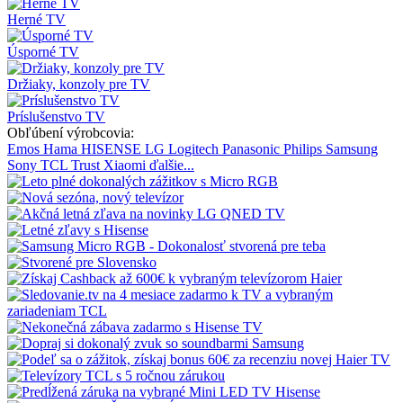
Herné TV
Úsporné TV
Držiaky, konzoly pre TV
Príslušenstvo TV
Obľúbení výrobcovia:
Emos
Hama
HISENSE
LG
Logitech
Panasonic
Philips
Samsung
Sony
TCL
Trust
Xiaomi
ďalšie...