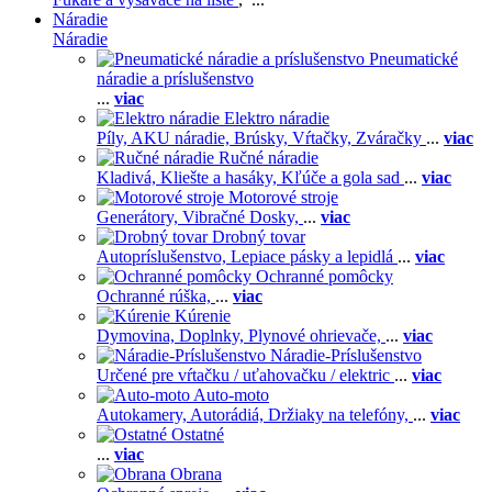
Náradie
Náradie
Pneumatické
náradie a príslušenstvo
...
viac
Elektro náradie
Píly,
AKU náradie,
Brúsky,
Vŕtačky,
Zváračky
...
viac
Ručné náradie
Kladivá,
Kliešte a hasáky,
Kľúče a gola sad
...
viac
Motorové stroje
Generátory,
Vibračné Dosky,
...
viac
Drobný tovar
Autopríslušenstvo,
Lepiace pásky a lepidlá
...
viac
Ochranné pomôcky
Ochranné rúška,
...
viac
Kúrenie
Dymovina,
Doplnky,
Plynové ohrievače,
...
viac
Náradie-Príslušenstvo
Určené pre vŕtačku / uťahovačku / elektric
...
viac
Auto-moto
Autokamery,
Autorádiá,
Držiaky na telefóny,
...
viac
Ostatné
...
viac
Obrana