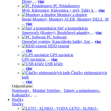
Drony,
...
viac
PC Príslušenstvo
Myši,
Klávesnice,
Klávesnica + myš,
Tašky k
...
viac
Monitory a displeje
Herné Monitory,
Monitory ACER,
Monitory DELL,
M
...
viac
Sieť a komunikácia
Smerovače (Routery),
Bezdrôtové adaptéry,
...
viac
PC Software
Operačné systémy,
Kancelárske balíky,
Ant
...
viac
HDD externé
...
viac
GPS navigácie
GPS navigácie,
...
viac
USB kľúče
...
viac
Čítačky elektronických
kníh
...
viac
Odporúčame:
Notebooky
,
Mobilné Telefóny
,
Tablety a príslušenstvo
,
Kalkulačky
, ...
Hračky
Hračky
LETO - SLNKO -