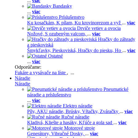
...
viac
Bandasky
...
viac
Príslušenstvo
Ku kosačkám,
K pílam,
Ku krovinorezom a vyž
...
viac
Drviče vetiev a ovocia
Nožové,
S ozubeným valcom,
...
viac
Hračky do záhrady
a pieskoviská
Šmykľavky,
Pieskoviská,
Hračky do piesku,
Ho
...
viac
Ostatné
...
viac
Odporúčame:
Fukáre a vysávače na líste
, ...
Náradie
Náradie
Pneumatické
náradie a príslušenstvo
...
viac
Elektro náradie
Píly,
AKU náradie,
Brúsky,
Vŕtačky,
Zváračky
...
viac
Ručné náradie
Kladivá,
Kliešte a hasáky,
Kľúče a gola sad
...
viac
Motorové stroje
Generátory,
Vibračné Dosky,
...
viac