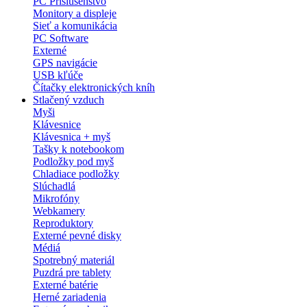
PC Príslušenstvo
Monitory a displeje
Sieť a komunikácia
PC Software
Externé
GPS navigácie
USB kľúče
Čítačky elektronických kníh
Stlačený vzduch
Myši
Klávesnice
Klávesnica + myš
Tašky k notebookom
Podložky pod myš
Chladiace podložky
Slúchadlá
Mikrofóny
Webkamery
Reproduktory
Externé pevné disky
Médiá
Spotrebný materiál
Puzdrá pre tablety
Externé batérie
Herné zariadenia