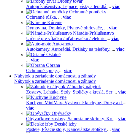
Drobný tovar
Autopríslušenstvo,
Lepiace pásky a lepidlá
...
viac
Ochranné pomôcky
Ochranné rúška,
...
viac
Kúrenie
Dymovina,
Doplnky,
Plynové ohrievače,
...
viac
Náradie-Príslušenstvo
Určené pre vŕtačku / uťahovačku / elektric
...
viac
Auto-moto
Autokamery,
Autorádiá,
Držiaky na telefóny,
...
viac
Ostatné
...
viac
Obrana
Ochranné spreje,
...
viac
Nábytok a zariadenie domácnosti a záhrady
Nábytok a zariadenie domácnosti a záhrady
Záhradný nábytok
Zostavy,
Lehátka,
Stoly,
Stoličky a kreslá,
Ser
...
viac
Kuchyne
Kuchyne MiniMax,
Vystavené kuchyne,
Drezy a d
...
viac
Obývačky
Obývačkové zostavy,
Samostatné skrinky,
Ko
...
viac
Detské izby
Postele,
Písacie stoly,
Kancelárske stoličky
...
viac