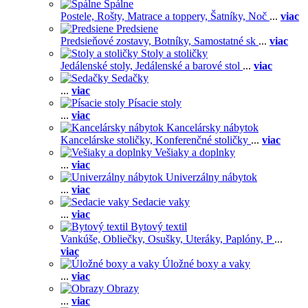
Spálne
Postele,
Rošty,
Matrace a toppery,
Šatníky,
Noč
...
viac
Predsiene
Predsieňové zostavy,
Botníky,
Samostatné sk
...
viac
Stoly a stoličky
Jedálenské stoly,
Jedálenské a barové stol
...
viac
Sedačky
...
viac
Písacie stoly
...
viac
Kancelársky nábytok
Kancelárske stoličky,
Konferenčné stoličky
...
viac
Vešiaky a doplnky
...
viac
Univerzálny nábytok
...
viac
Sedacie vaky
...
viac
Bytový textil
Vankúše,
Obliečky,
Osušky,
Uteráky,
Paplóny,
P
...
viac
Úložné boxy a vaky
...
viac
Obrazy
...
viac