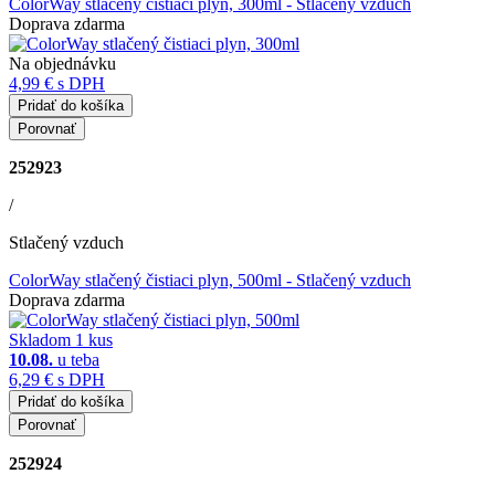
ColorWay stlačený čistiaci plyn, 300ml
- Stlačený vzduch
Doprava zdarma
Na objednávku
4,99 €
s DPH
Pridať do košíka
Porovnať
252923
/
Stlačený vzduch
ColorWay stlačený čistiaci plyn, 500ml
- Stlačený vzduch
Doprava zdarma
Skladom 1 kus
10.08.
u teba
6,29 €
s DPH
Pridať do košíka
Porovnať
252924