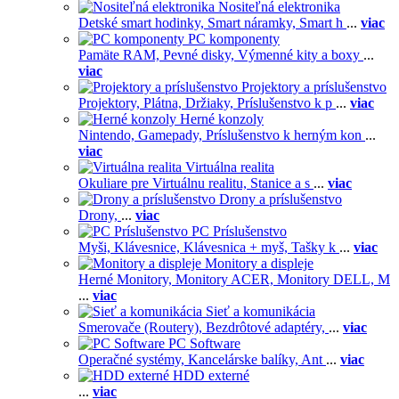
Nositeľná elektronika
Detské smart hodinky,
Smart náramky,
Smart h
...
viac
PC komponenty
Pamäte RAM,
Pevné disky,
Výmenné kity a boxy
...
viac
Projektory a príslušenstvo
Projektory,
Plátna,
Držiaky,
Príslušenstvo k p
...
viac
Herné konzoly
Nintendo,
Gamepady,
Príslušenstvo k herným kon
...
viac
Virtuálna realita
Okuliare pre Virtuálnu realitu,
Stanice a s
...
viac
Drony a príslušenstvo
Drony,
...
viac
PC Príslušenstvo
Myši,
Klávesnice,
Klávesnica + myš,
Tašky k
...
viac
Monitory a displeje
Herné Monitory,
Monitory ACER,
Monitory DELL,
M
...
viac
Sieť a komunikácia
Smerovače (Routery),
Bezdrôtové adaptéry,
...
viac
PC Software
Operačné systémy,
Kancelárske balíky,
Ant
...
viac
HDD externé
...
viac