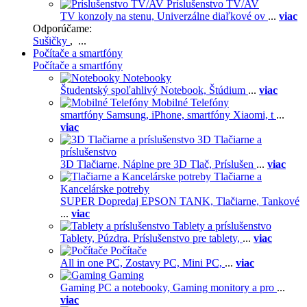
Príslušenstvo TV/AV
TV konzoly na stenu,
Univerzálne diaľkové ov
...
viac
Odporúčame:
Sušičky
, ...
Počítače a smartfóny
Počítače a smartfóny
Notebooky
Študentský spoľahlivý Notebook,
Štúdium
...
viac
Mobilné Telefóny
smartfóny Samsung,
iPhone,
smartfóny Xiaomi,
t
...
viac
3D Tlačiarne a
príslušenstvo
3D Tlačiarne,
Náplne pre 3D Tlač,
Príslušen
...
viac
Tlačiarne a
Kancelárske potreby
SUPER Dopredaj EPSON TANK,
Tlačiarne,
Tankové
...
viac
Tablety a príslušenstvo
Tablety,
Púzdra,
Príslušenstvo pre tablety,
...
viac
Počítače
All in one PC,
Zostavy PC,
Mini PC,
...
viac
Gaming
Gaming PC a notebooky,
Gaming monitory a pro
...
viac