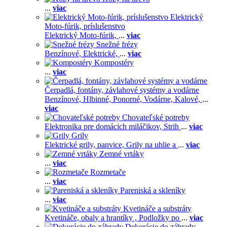
...
viac
Elektrický
Moto-fúrik, príslušenstvo
Elektrický Moto-fúrik,
...
viac
Snežné frézy
Benzínové,
Elektrické,
...
viac
Kompostéry
...
viac
Čerpadlá, fontány, závlahové systémy a vodárne
Benzínové,
Hlbinné,
Ponorné,
Vodárne,
Kalové,
...
viac
Chovateľské potreby
Elektronika pre domácich miláčikov,
Strih
...
viac
Grily
Elektrické grily, panvice,
Grily na uhlie a
...
viac
Zemné vrtáky
...
viac
Rozmetače
...
viac
Pareniská a skleníky
...
viac
Kvetináče a substráty
Kvetináče, obaly a hrantíky ,
Podložky po
...
viac
Dekorácie do záhrady