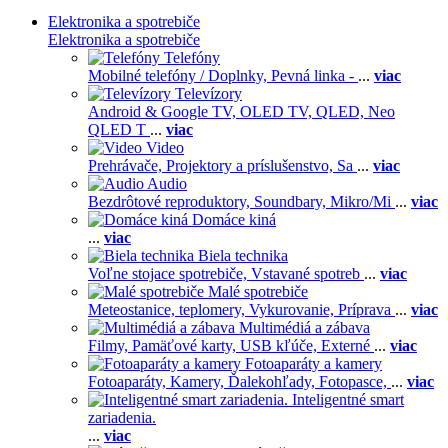
Elektronika a spotrebiče
Elektronika a spotrebiče
Telefóny
Mobilné telefóny / Doplnky,
Pevná linka -
...
viac
Televízory
Android & Google TV,
OLED TV,
QLED, Neo
QLED T
...
viac
Video
Prehrávače,
Projektory a príslušenstvo,
Sa
...
viac
Audio
Bezdrôtové reproduktory,
Soundbary,
Mikro/Mi
...
viac
Domáce kiná
...
viac
Biela technika
Voľne stojace spotrebiče,
Vstavané spotreb
...
viac
Malé spotrebiče
Meteostanice, teplomery,
Vykurovanie,
Príprava
...
viac
Multimédiá a zábava
Filmy,
Pamäťové karty,
USB kľúče,
Externé
...
viac
Fotoaparáty a kamery
Fotoaparáty,
Kamery,
Ďalekohľady,
Fotopasce,
...
viac
Inteligentné smart
zariadenia.
...
viac