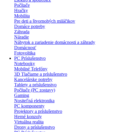
Počítače
Hračky
Mobilita
Pre deti a štvornohých miláčikov
Domáce potreby
Záhrada
Náradie
Nábytok a zariadenie domácnosti a záhrady
Domácnosť
Fotovoltika
PC Príslušenstvo
Notebooky
Mobilné Telefóny
3D Tlačiarne a príslušenstvo
Kancelárske potreby
Tablety a príslušenstvo
Počítače (PC zostavy)
Gaming
Nositeľná elektronika
PC komponenty
Projektory a príslušenstvo
Herné konzoly
Virtuálna realita
Drony a príslušenstvo