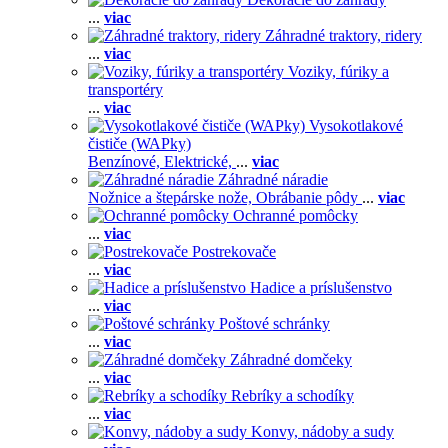
...
viac
Záhradné traktory, ridery
...
viac
Voziky, fúriky a
transportéry
...
viac
Vysokotlakové
čističe (WAPky)
Benzínové,
Elektrické,
...
viac
Záhradné náradie
Nožnice a štepárske nože,
Obrábanie pôdy
...
viac
Ochranné pomôcky
...
viac
Postrekovače
...
viac
Hadice a príslušenstvo
...
viac
Poštové schránky
...
viac
Záhradné domčeky
...
viac
Rebríky a schodíky
...
viac
Konvy, nádoby a sudy