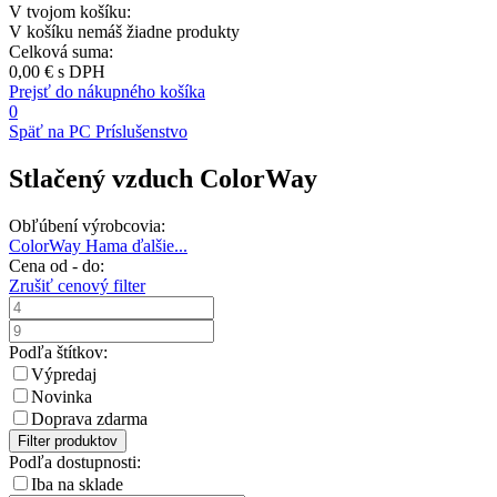
V tvojom košíku:
V košíku nemáš žiadne produkty
Celková suma:
0,00 €
s DPH
Prejsť do nákupného košíka
0
Späť na PC Príslušenstvo
Stlačený vzduch ColorWay
Obľúbení výrobcovia:
ColorWay
Hama
ďalšie...
Cena od - do:
Zrušiť cenový filter
Podľa štítkov:
Výpredaj
Novinka
Doprava zdarma
Filter produktov
Podľa dostupnosti:
Iba na sklade