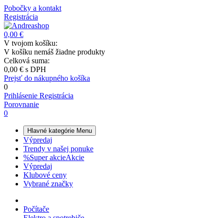
Pobočky a kontakt
Registrácia
0,00 €
V tvojom košíku:
V košíku nemáš žiadne produkty
Celková suma:
0,00 €
s DPH
Prejsť do nákupného košíka
0
Prihlásenie
Registrácia
Porovnanie
0
Hlavné kategórie
Menu
Výpredaj
Trendy v našej ponuke
%
Super akcie
Akcie
Výpredaj
Klubové ceny
Vybrané značky
Počítače
Elektro a spotrebiče