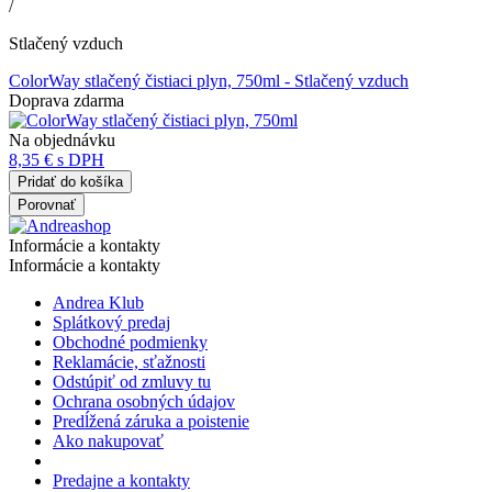
/
Stlačený vzduch
ColorWay stlačený čistiaci plyn, 750ml
- Stlačený vzduch
Doprava zdarma
Na objednávku
8,35 €
s DPH
Pridať do košíka
Porovnať
Informácie a kontakty
Informácie a kontakty
Andrea Klub
Splátkový predaj
Obchodné podmienky
Reklamácie, sťažnosti
Odstúpiť od zmluvy tu
Ochrana osobných údajov
Predĺžená záruka a poistenie
Ako nakupovať
Predajne a kontakty