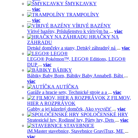
ŠMYKĽAVKY
...
viac
TRAMPOLÍNY
...
viac
VÍRIVÉ BAZÉNY
Vírivé bazény,
Príslušenstvo k vírivým ba
...
viac
HRAČKY NA
ZÁHRADU
Detské domčeky a stany,
Detský záhradný ná
...
viac
LEGO®
LEGO® Pokémon™,
LEGO® Editions,
LEGO®
DUP
...
viac
BÁBIKY
Bábiky Baby Born,
Bábiky Baby Annabell,
Bábi
...
viac
AUTÍČKA
Garáže a hracie sety,
Technické stroje a a
...
viac
Z FILMOV,
HIER A ROZPRÁVOK
Gabby a jej kúzelný domček,
Ako vycvičiť
...
viac
SPOLOČENSKÉ HRY
Strategické hry,
Rodinné hry,
Párty hry,
Dets
...
viac
STAVEBNICE
iM.Master stavebnice,
Stavebnice GraviTrax,
ME
...
viac