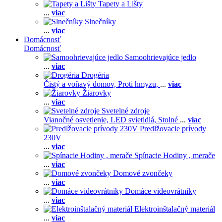
Tapety a Lišty
...
viac
Slnečníky
...
viac
Domácnosť
Domácnosť
Samoohrievajúce jedlo
...
viac
Drogéria
Čistý a voňavý domov,
Proti hmyzu,
...
viac
Žiarovky
...
viac
Svetelné zdroje
Vianočné osvetlenie,
LED svietidlá,
Stolné
...
viac
Predlžovacie prívody
230V
...
viac
Spínacie Hodiny , merače
...
viac
Domové zvončeky
...
viac
Domáce videovrátniky
...
viac
Elektroinštalačný materiál
...
viac