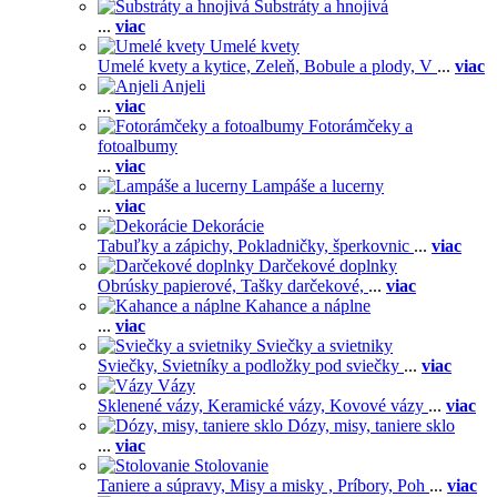
Substráty a hnojivá
...
viac
Umelé kvety
Umelé kvety a kytice,
Zeleň,
Bobule a plody,
V
...
viac
Anjeli
...
viac
Fotorámčeky a
fotoalbumy
...
viac
Lampáše a lucerny
...
viac
Dekorácie
Tabuľky a zápichy,
Pokladničky, šperkovnic
...
viac
Darčekové doplnky
Obrúsky papierové,
Tašky darčekové,
...
viac
Kahance a náplne
...
viac
Sviečky a svietniky
Sviečky,
Svietníky a podložky pod sviečky
...
viac
Vázy
Sklenené vázy,
Keramické vázy,
Kovové vázy
...
viac
Dózy, misy, taniere sklo
...
viac
Stolovanie
Taniere a súpravy,
Misy a misky ,
Príbory,
Poh
...
viac