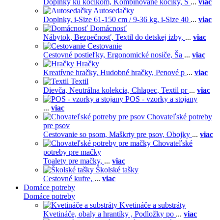
Doplnky ku kočíkom,
Kombinované kočíky,
S
...
viac
Autosedačky
Doplnky,
i-Size 61-150 cm / 9-36 kg,
i-Size 40
...
viac
Domácnosť
Nábytok,
Bezpečnosť,
Textil do detskej izby,
...
viac
Cestovanie
Cestovné postieľky,
Ergonomické nosiče,
Ša
...
viac
Hračky
Kreatívne hračky,
Hudobné hračky,
Penové p
...
viac
Textil
Dievča,
Neutrálna kolekcia,
Chlapec,
Textil pr
...
viac
POS - vzorky a stojany
...
viac
Chovateľské potreby
pre psov
Cestovanie so psom,
Maškrty pre psov,
Obojky
...
viac
Chovateľské
potreby pre mačky
Toalety pre mačky,
...
viac
Školské tašky
Cestovné kufre,
...
viac
Domáce potreby
Domáce potreby
Kvetináče a substráty
Kvetináče, obaly a hrantíky ,
Podložky po
...
viac