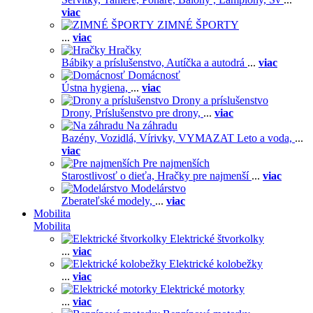
viac
ZIMNÉ ŠPORTY
...
viac
Hračky
Bábiky a príslušenstvo,
Autíčka a autodrá
...
viac
Domácnosť
Ústna hygiena,
...
viac
Drony a príslušenstvo
Drony,
Príslušenstvo pre drony,
...
viac
Na záhradu
Bazény,
Vozidlá,
Vírivky,
VYMAZAT Leto a voda,
...
viac
Pre najmenších
Starostlivosť o dieťa,
Hračky pre najmenší
...
viac
Modelárstvo
Zberateľské modely,
...
viac
Mobilita
Mobilita
Elektrické štvorkolky
...
viac
Elektrické kolobežky
...
viac
Elektrické motorky
...
viac