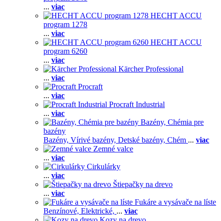
...
viac
HECHT ACCU
program 1278
...
viac
HECHT ACCU
program 6260
...
viac
Kärcher Professional
...
viac
Procraft
...
viac
Procraft Industrial
...
viac
Bazény, Chémia pre
bazény
Bazény,
Vírivé bazény,
Detské bazény,
Chém
...
viac
Zemné valce
...
viac
Cirkulárky
...
viac
Štiepačky na drevo
...
viac
Fukáre a vysávače na líste
Benzínové,
Elektrické,
...
viac
Kozy na drevo