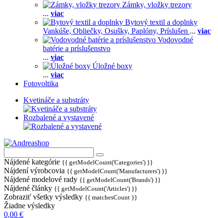
Zámky, vložky trezory
...
viac
Bytový textil a doplnky
Vankúše,
Obliečky,
Osušky,
Paplóny,
Príslušen
...
viac
Vodovodné
batérie a príslušenstvo
...
viac
Úložné boxy
...
viac
Fotovoltika
Kvetináče a substráty
Rozbalené a vystavené
Nájdené kategórie
{{ getModelCount('Categories') }}
Nájdení výrobcovia
{{ getModelCount('Manufacturers') }}
Nájdené modelové rady
{{ getModelCount('Brands') }}
Nájdené články
{{ getModelCount('Articles') }}
Zobraziť všetky výsledky
{{ matchesCount }}
Žiadne výsledky
0,00 €