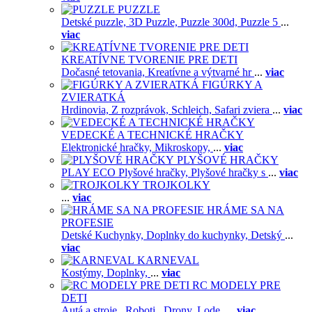
PUZZLE
Detské puzzle,
3D Puzzle,
Puzzle 300d,
Puzzle 5
...
viac
KREATÍVNE TVORENIE PRE DETI
Dočasné tetovania,
Kreatívne a výtvarné hr
...
viac
FIGÚRKY A
ZVIERATKÁ
Hrdinovia,
Z rozprávok,
Schleich,
Safari zviera
...
viac
VEDECKÉ A TECHNICKÉ HRAČKY
Elektronické hračky,
Mikroskopy,
...
viac
PLYŠOVÉ HRAČKY
PLAY ECO Plyšové hračky,
Plyšové hračky s
...
viac
TROJKOLKY
...
viac
HRÁME SA NA
PROFESIE
Detské Kuchynky,
Doplnky do kuchynky,
Detský
...
viac
KARNEVAL
Kostýmy,
Doplnky,
...
viac
RC MODELY PRE
DETI
Autá a stroje ,
Roboti ,
Drony,
Lode,
...
viac