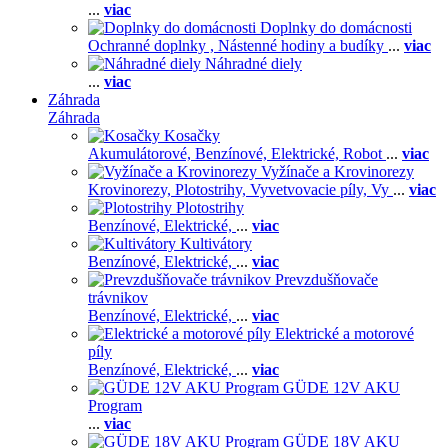
...
viac
Doplnky do domácnosti
Ochranné doplnky ,
Nástenné hodiny a budíky
...
viac
Náhradné diely
...
viac
Záhrada
Záhrada
Kosačky
Akumulátorové,
Benzínové,
Elektrické,
Robot
...
viac
Vyžínače a Krovinorezy
Krovinorezy,
Plotostrihy,
Vyvetvovacie píly,
Vy
...
viac
Plotostrihy
Benzínové,
Elektrické,
...
viac
Kultivátory
Benzínové,
Elektrické,
...
viac
Prevzdušňovače
trávnikov
Benzínové,
Elektrické,
...
viac
Elektrické a motorové
píly
Benzínové,
Elektrické,
...
viac
GÜDE 12V AKU
Program
...
viac
GÜDE 18V AKU