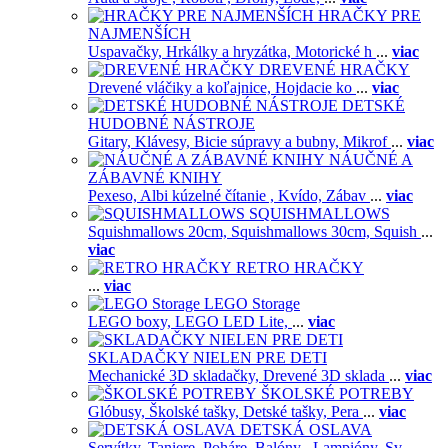
HRAČKY PRE
NAJMENŠÍCH
Uspavačky,
Hrkálky a hryzátka,
Motorické h
...
viac
DREVENÉ HRAČKY
Drevené vláčiky a koľajnice,
Hojdacie ko
...
viac
DETSKÉ
HUDOBNÉ NÁSTROJE
Gitary,
Klávesy,
Bicie súpravy a bubny,
Mikrof
...
viac
NÁUČNÉ A
ZÁBAVNÉ KNIHY
Pexeso,
Albi kúzelné čítanie ,
Kvído,
Zábav
...
viac
SQUISHMALLOWS
Squishmallows 20cm,
Squishmallows 30cm,
Squish
...
viac
RETRO HRAČKY
...
viac
LEGO Storage
LEGO boxy,
LEGO LED Lite,
...
viac
SKLADAČKY NIELEN PRE DETI
Mechanické 3D skladačky,
Drevené 3D sklada
...
viac
ŠKOLSKÉ POTREBY
Glóbusy,
Školské tašky,
Detské tašky,
Pera
...
viac
DETSKÁ OSLAVA
Servítky,
Taniere,
Poháre,
Balóny ,
Lampióny,
Sv
...