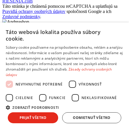
RIESENIA.com
Táto stránka je chránená pomocou reCAPTCHA a uplatňujú sa
Pravidlá ochrany osobných údajov
spoločnosti Google a ich
Zmluvné podmienky
.
Hups! Niečo sa pokazilo. Obnov stránku a skús to znova, prosím.
Táto webová lokalita používa súbory
Obnoviť stránku
cookie.
Súbory cookie používame na prispôsobenie obsahu, reklám a analýzu
Chcem sa prihlásiť
návštevnosti. Informácie o vašom používaní našej stránky zdieľame aj
s našimi reklamnými a analytickými partnermi, ktorí ich môžu
Chcem sa registrovať
kombinovať s inými informáciami, ktoré ste im poskytli alebo ktoré
Účty vytvorené na andreashop.sk pred 10.10.2025
neboli
zhromaždili pri používaní ich služieb.
Zásady ochrany osobných
prenesené do nového systému. Vytvor si účet znova, prosím.
údajov
Alebo sa prihlás pomocou svojich
prihlasovacích údajov
:
Zadaj e-mailovú adresu:
NEVYHNUTNE POTREBNÉ
VÝKONNOSŤ
Zadaj svoje heslo:
Zapamätať prihlásenie
CIELENIE
FUNKCIE
NEKLASIFIKOVANÉ
Prihlásiť sa
Nepamätám si svoje heslo
Nemám vytvorený účet, chcem sa
ZOBRAZIŤ PODROBNOSTI
registrovať
Alebo sa prihlás pomocou svojich
prihlasovacích údajov
:
PRIJAŤ VŠETKO
ODMIETNUŤ VŠETKO
Prečo si
Vybrať predajňu
vybrať predvolenú pobočku?