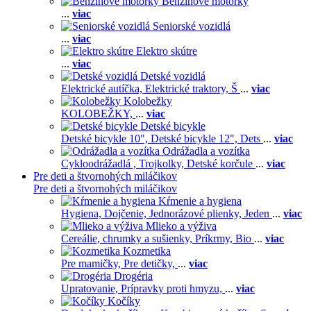
Benzínové motorky
...
viac
Seniorské vozidlá
...
viac
Elektro skútre
...
viac
Detské vozidlá
Elektrické autíčka,
Elektrické traktory,
Š
...
viac
Kolobežky
KOLOBEŽKY,
...
viac
Detské bicykle
Detské bicykle 10",
Detské bicykle 12",
Dets
...
viac
Odrážadla a vozítka
Cykloodrážadlá ,
Trojkolky,
Detské korčule
...
viac
Pre deti a štvornohých miláčikov
Pre deti a štvornohých miláčikov
Kŕmenie a hygiena
Hygiena,
Dojčenie,
Jednorázové plienky,
Jeden
...
viac
Mlieko a výživa
Cereálie, chrumky a sušienky,
Príkrmy,
Bio
...
viac
Kozmetika
Pre mamičky,
Pre detičky,
...
viac
Drogéria
Upratovanie,
Prípravky proti hmyzu,
...
viac
Kočíky