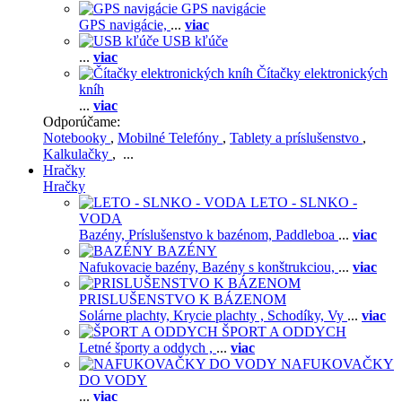
GPS navigácie
GPS navigácie,
...
viac
USB kľúče
...
viac
Čítačky elektronických
kníh
...
viac
Odporúčame:
Notebooky
,
Mobilné Telefóny
,
Tablety a príslušenstvo
,
Kalkulačky
, ...
Hračky
Hračky
LETO - SLNKO -
VODA
Bazény,
Príslušenstvo k bazénom,
Paddleboa
...
viac
BAZÉNY
Nafukovacie bazény,
Bazény s konštrukciou,
...
viac
PRISLUŠENSTVO K BÁZENOM
Solárne plachty,
Krycie plachty ,
Schodíky,
Vy
...
viac
ŠPORT A ODDYCH
Letné športy a oddych ,
...
viac
NAFUKOVAČKY
DO VODY
...
viac