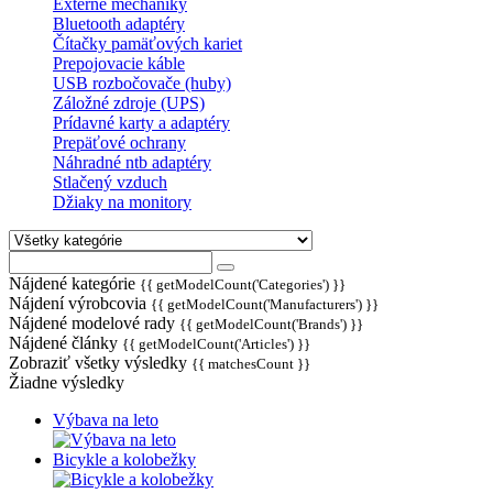
Externé mechaniky
Bluetooth adaptéry
Čítačky pamäťových kariet
Prepojovacie káble
USB rozbočovače (huby)
Záložné zdroje (UPS)
Prídavné karty a adaptéry
Prepäťové ochrany
Náhradné ntb adaptéry
Stlačený vzduch
Džiaky na monitory
Nájdené kategórie
{{ getModelCount('Categories') }}
Nájdení výrobcovia
{{ getModelCount('Manufacturers') }}
Nájdené modelové rady
{{ getModelCount('Brands') }}
Nájdené články
{{ getModelCount('Articles') }}
Zobraziť všetky výsledky
{{ matchesCount }}
Žiadne výsledky
Výbava na leto
Bicykle a kolobežky