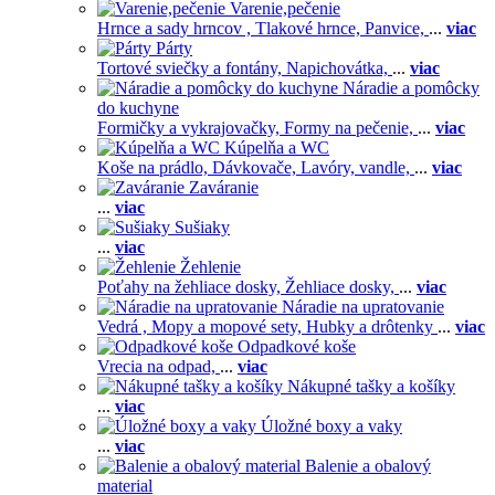
Varenie,pečenie
Hrnce a sady hrncov ,
Tlakové hrnce,
Panvice,
...
viac
Párty
Tortové sviečky a fontány,
Napichovátka,
...
viac
Náradie a pomôcky
do kuchyne
Formičky a vykrajovačky,
Formy na pečenie,
...
viac
Kúpelňa a WC
Koše na prádlo,
Dávkovače,
Lavóry, vandle,
...
viac
Zaváranie
...
viac
Sušiaky
...
viac
Žehlenie
Poťahy na žehliace dosky,
Žehliace dosky,
...
viac
Náradie na upratovanie
Vedrá ,
Mopy a mopové sety,
Hubky a drôtenky
...
viac
Odpadkové koše
Vrecia na odpad,
...
viac
Nákupné tašky a košíky
...
viac
Úložné boxy a vaky
...
viac
Balenie a obalový
material