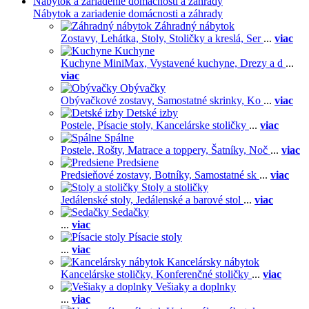
Nábytok a zariadenie domácnosti a záhrady
Nábytok a zariadenie domácnosti a záhrady
Záhradný nábytok
Zostavy,
Lehátka,
Stoly,
Stoličky a kreslá,
Ser
...
viac
Kuchyne
Kuchyne MiniMax,
Vystavené kuchyne,
Drezy a d
...
viac
Obývačky
Obývačkové zostavy,
Samostatné skrinky,
Ko
...
viac
Detské izby
Postele,
Písacie stoly,
Kancelárske stoličky
...
viac
Spálne
Postele,
Rošty,
Matrace a toppery,
Šatníky,
Noč
...
viac
Predsiene
Predsieňové zostavy,
Botníky,
Samostatné sk
...
viac
Stoly a stoličky
Jedálenské stoly,
Jedálenské a barové stol
...
viac
Sedačky
...
viac
Písacie stoly
...
viac
Kancelársky nábytok
Kancelárske stoličky,
Konferenčné stoličky
...
viac
Vešiaky a doplnky
...
viac