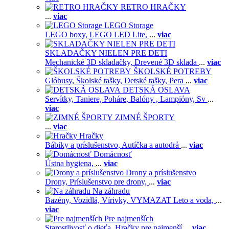
RETRO HRAČKY
...
viac
LEGO Storage
LEGO boxy,
LEGO LED Lite,
...
viac
SKLADAČKY NIELEN PRE DETI
Mechanické 3D skladačky,
Drevené 3D sklada
...
viac
ŠKOLSKÉ POTREBY
Glóbusy,
Školské tašky,
Detské tašky,
Pera
...
viac
DETSKÁ OSLAVA
Servítky,
Taniere,
Poháre,
Balóny ,
Lampióny,
Sv
...
viac
ZIMNÉ ŠPORTY
...
viac
Hračky
Bábiky a príslušenstvo,
Autíčka a autodrá
...
viac
Domácnosť
Ústna hygiena,
...
viac
Drony a príslušenstvo
Drony,
Príslušenstvo pre drony,
...
viac
Na záhradu
Bazény,
Vozidlá,
Vírivky,
VYMAZAT Leto a voda,
...
viac
Pre najmenších
Starostlivosť o dieťa,
Hračky pre najmenší
...
viac