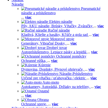
Náradie
Pneumatické
náradie a príslušenstvo
...
viac
Elektro náradie
Píly,
AKU náradie,
Brúsky,
Vŕtačky,
Zváračky
...
viac
Ručné náradie
Kladivá,
Kliešte a hasáky,
Kľúče a gola sad
...
viac
Motorové stroje
Generátory,
Vibračné Dosky,
...
viac
Drobný tovar
Autopríslušenstvo,
Lepiace pásky a lepidlá
...
viac
Ochranné pomôcky
Ochranné rúška,
...
viac
Kúrenie
Dymovina,
Doplnky,
Plynové ohrievače,
...
viac
Náradie-Príslušenstvo
Určené pre vŕtačku / uťahovačku / elektric
...
viac
Auto-moto
Autokamery,
Autorádiá,
Držiaky na telefóny,
...
viac
Ostatné
...
viac
Obrana
Ochranné spreje,
...
viac