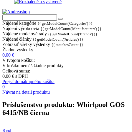
Nájdené kategórie
{{ getModelCount('Categories') }}
Nájdení výrobcovia
{{ getModelCount('Manufacturers') }}
Nájdené modelové rady
{{ getModelCount('Brands') }}
Nájdené články
{{ getModelCount('Articles') }}
Zobraziť všetky výsledky
{{ matchesCount }}
Žiadne výsledky
0,00 €
V tvojom košíku:
V košíku nemáš žiadne produkty
Celková suma:
0,00 €
s DPH
Prejsť do nákupného košíka
0
Návrat na detail produktu
Príslušenstvo produktu:
Whirlpool GOS
6415/NB čierna
Riad