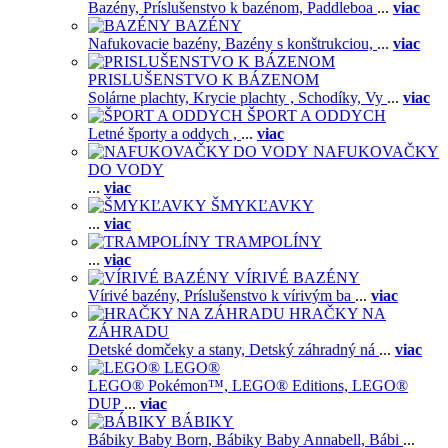
Bazény,
Príslušenstvo k bazénom,
Paddleboa
...
viac
BAZÉNY
Nafukovacie bazény,
Bazény s konštrukciou,
...
viac
PRISLUŠENSTVO K BÁZENOM
Solárne plachty,
Krycie plachty ,
Schodíky,
Vy
...
viac
ŠPORT A ODDYCH
Letné športy a oddych ,
...
viac
NAFUKOVAČKY
DO VODY
...
viac
ŠMYKĽAVKY
...
viac
TRAMPOLÍNY
...
viac
VÍRIVÉ BAZÉNY
Vírivé bazény,
Príslušenstvo k vírivým ba
...
viac
HRAČKY NA
ZÁHRADU
Detské domčeky a stany,
Detský záhradný ná
...
viac
LEGO®
LEGO® Pokémon™,
LEGO® Editions,
LEGO®
DUP
...
viac
BÁBIKY
Bábiky Baby Born,
Bábiky Baby Annabell,
Bábi
...