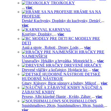
TROJKOLKY
...
viac
HRÁME SA NA
PROFESIE
Detské Kuchynky,
Doplnky do kuchynky,
Detský
...
viac
KARNEVAL
Kostýmy,
Doplnky,
...
viac
RC MODELY PRE
DETI
Autá a stroje ,
Roboti ,
Drony,
Lode,
...
viac
HRAČKY PRE
NAJMENŠÍCH
Uspavačky,
Hrkálky a hryzátka,
Motorické h
...
viac
DREVENÉ HRAČKY
Drevené vláčiky a koľajnice,
Hojdacie ko
...
viac
DETSKÉ
HUDOBNÉ NÁSTROJE
Gitary,
Klávesy,
Bicie súpravy a bubny,
Mikrof
...
viac
NÁUČNÉ A
ZÁBAVNÉ KNIHY
Pexeso,
Albi kúzelné čítanie ,
Kvído,
Zábav
...
viac
SQUISHMALLOWS
Squishmallows 20cm,
Squishmallows 30cm,
Squish
...
viac