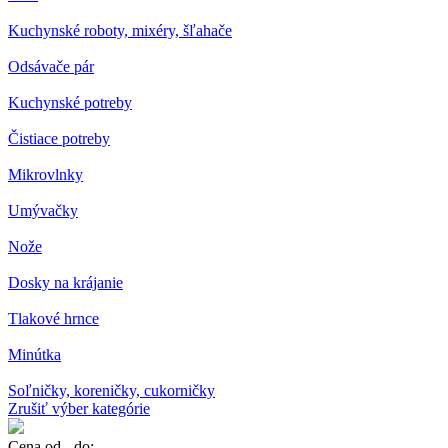
Kuchynské roboty, mixéry, šľahače
Odsávače pár
Kuchynské potreby
Čistiace potreby
Mikrovlnky
Umývačky
Nože
Dosky na krájanie
Tlakové hrnce
Minútka
Soľničky, koreničky, cukorničky
Zrušiť výber kategórie
Cena od - do: