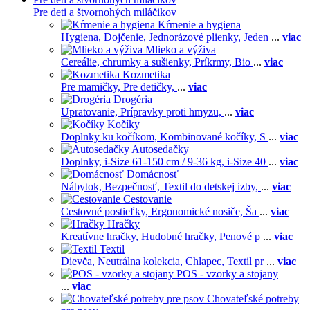
Pre deti a štvornohých miláčikov
Kŕmenie a hygiena
Hygiena,
Dojčenie,
Jednorázové plienky,
Jeden
...
viac
Mlieko a výživa
Cereálie, chrumky a sušienky,
Príkrmy,
Bio
...
viac
Kozmetika
Pre mamičky,
Pre detičky,
...
viac
Drogéria
Upratovanie,
Prípravky proti hmyzu,
...
viac
Kočíky
Doplnky ku kočíkom,
Kombinované kočíky,
S
...
viac
Autosedačky
Doplnky,
i-Size 61-150 cm / 9-36 kg,
i-Size 40
...
viac
Domácnosť
Nábytok,
Bezpečnosť,
Textil do detskej izby,
...
viac
Cestovanie
Cestovné postieľky,
Ergonomické nosiče,
Ša
...
viac
Hračky
Kreatívne hračky,
Hudobné hračky,
Penové p
...
viac
Textil
Dievča,
Neutrálna kolekcia,
Chlapec,
Textil pr
...
viac
POS - vzorky a stojany
...
viac
Chovateľské potreby