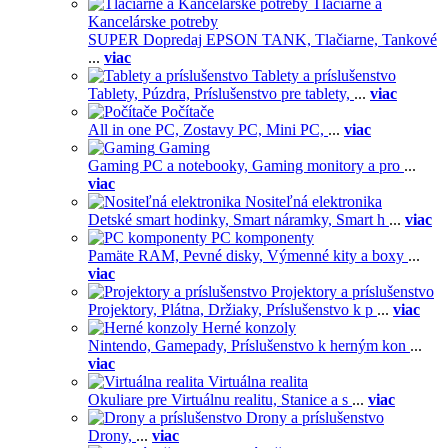
Tlačiarne a
Kancelárske potreby
SUPER Dopredaj EPSON TANK,
Tlačiarne,
Tankové
...
viac
Tablety a príslušenstvo
Tablety,
Púzdra,
Príslušenstvo pre tablety,
...
viac
Počítače
All in one PC,
Zostavy PC,
Mini PC,
...
viac
Gaming
Gaming PC a notebooky,
Gaming monitory a pro
...
viac
Nositeľná elektronika
Detské smart hodinky,
Smart náramky,
Smart h
...
viac
PC komponenty
Pamäte RAM,
Pevné disky,
Výmenné kity a boxy
...
viac
Projektory a príslušenstvo
Projektory,
Plátna,
Držiaky,
Príslušenstvo k p
...
viac
Herné konzoly
Nintendo,
Gamepady,
Príslušenstvo k herným kon
...
viac
Virtuálna realita
Okuliare pre Virtuálnu realitu,
Stanice a s
...
viac
Drony a príslušenstvo
Drony,
...
viac