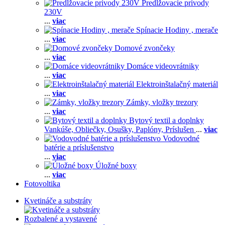
Predlžovacie prívody
230V
...
viac
Spínacie Hodiny , merače
...
viac
Domové zvončeky
...
viac
Domáce videovrátniky
...
viac
Elektroinštalačný materiál
...
viac
Zámky, vložky trezory
...
viac
Bytový textil a doplnky
Vankúše,
Obliečky,
Osušky,
Paplóny,
Príslušen
...
viac
Vodovodné
batérie a príslušenstvo
...
viac
Úložné boxy
...
viac
Fotovoltika
Kvetináče a substráty
Rozbalené a vystavené