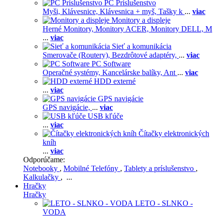
PC Príslušenstvo
Myši,
Klávesnice,
Klávesnica + myš,
Tašky k
...
viac
Monitory a displeje
Herné Monitory,
Monitory ACER,
Monitory DELL,
M
...
viac
Sieť a komunikácia
Smerovače (Routery),
Bezdrôtové adaptéry,
...
viac
PC Software
Operačné systémy,
Kancelárske balíky,
Ant
...
viac
HDD externé
...
viac
GPS navigácie
GPS navigácie,
...
viac
USB kľúče
...
viac
Čítačky elektronických
kníh
...
viac
Odporúčame:
Notebooky
,
Mobilné Telefóny
,
Tablety a príslušenstvo
,
Kalkulačky
, ...
Hračky
Hračky
LETO - SLNKO -
VODA