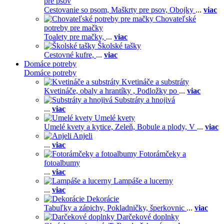
pre psov
Cestovanie so psom,
Maškrty pre psov,
Obojky
...
viac
Chovateľské
potreby pre mačky
Toalety pre mačky,
...
viac
Školské tašky
Cestovné kufre,
...
viac
Domáce potreby
Domáce potreby
Kvetináče a substráty
Kvetináče, obaly a hrantíky ,
Podložky po
...
viac
Substráty a hnojivá
...
viac
Umelé kvety
Umelé kvety a kytice,
Zeleň,
Bobule a plody,
V
...
viac
Anjeli
...
viac
Fotorámčeky a
fotoalbumy
...
viac
Lampáše a lucerny
...
viac
Dekorácie
Tabuľky a zápichy,
Pokladničky, šperkovnic
...
viac
Darčekové doplnky