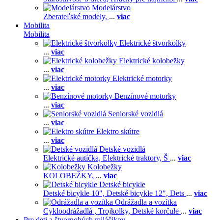
Modelárstvo
Zberateľské modely,
...
viac
Mobilita
Mobilita
Elektrické štvorkolky
...
viac
Elektrické kolobežky
...
viac
Elektrické motorky
...
viac
Benzínové motorky
...
viac
Seniorské vozidlá
...
viac
Elektro skútre
...
viac
Detské vozidlá
Elektrické autíčka,
Elektrické traktory,
Š
...
viac
Kolobežky
KOLOBEŽKY,
...
viac
Detské bicykle
Detské bicykle 10",
Detské bicykle 12",
Dets
...
viac
Odrážadla a vozítka
Cykloodrážadlá ,
Trojkolky,
Detské korčule
...
viac
Pre deti a štvornohých miláčikov