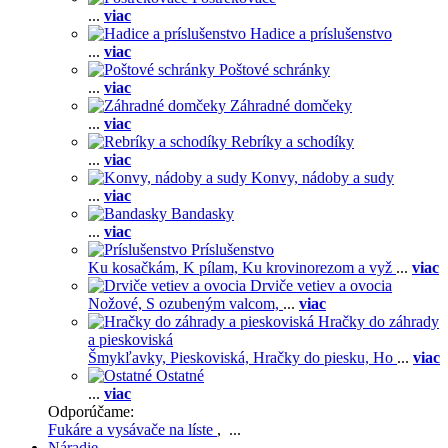
...
viac
Hadice a príslušenstvo
...
viac
Poštové schránky
...
viac
Záhradné domčeky
...
viac
Rebríky a schodíky
...
viac
Konvy, nádoby a sudy
...
viac
Bandasky
...
viac
Príslušenstvo
Ku kosačkám,
K pílam,
Ku krovinorezom a vyž
...
viac
Drviče vetiev a ovocia
Nožové,
S ozubeným valcom,
...
viac
Hračky do záhrady
a pieskoviská
Šmykľavky,
Pieskoviská,
Hračky do piesku,
Ho
...
viac
Ostatné
...
viac
Odporúčame:
Fukáre a vysávače na líste
, ...
Náradie