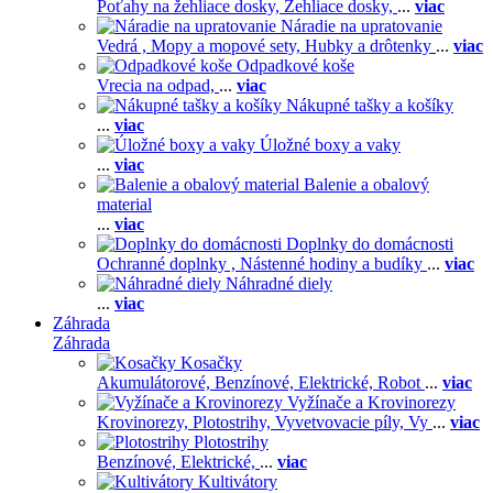
Poťahy na žehliace dosky,
Žehliace dosky,
...
viac
Náradie na upratovanie
Vedrá ,
Mopy a mopové sety,
Hubky a drôtenky
...
viac
Odpadkové koše
Vrecia na odpad,
...
viac
Nákupné tašky a košíky
...
viac
Úložné boxy a vaky
...
viac
Balenie a obalový
material
...
viac
Doplnky do domácnosti
Ochranné doplnky ,
Nástenné hodiny a budíky
...
viac
Náhradné diely
...
viac
Záhrada
Záhrada
Kosačky
Akumulátorové,
Benzínové,
Elektrické,
Robot
...
viac
Vyžínače a Krovinorezy
Krovinorezy,
Plotostrihy,
Vyvetvovacie píly,
Vy
...
viac
Plotostrihy
Benzínové,
Elektrické,
...
viac
Kultivátory