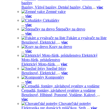
bazény
Bazény,
Vírivé bazény,
Detské bazény,
Chém
...
viac
Zemné valce
...
viac
Cirkulárky
...
viac
Štiepačky na drevo
...
viac
Fukáre a vysávače na líste
Benzínové,
Elektrické,
...
viac
Kozy na drevo
...
viac
Elektrický
Moto-fúrik, príslušenstvo
Elektrický Moto-fúrik,
...
viac
Snežné frézy
Benzínové,
Elektrické,
...
viac
Kompostéry
...
viac
Čerpadlá, fontány, závlahové systémy a vodárne
Benzínové,
Hlbinné,
Ponorné,
Vodárne,
Kalové,
...
viac
Chovateľské potreby
Elektronika pre domácich miláčikov,
Strih
...
viac