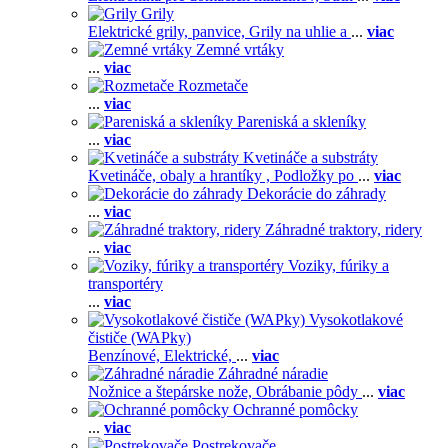
Grily
Elektrické grily, panvice,
Grily na uhlie a
...
viac
Zemné vrtáky
...
viac
Rozmetače
...
viac
Pareniská a skleníky
...
viac
Kvetináče a substráty
Kvetináče, obaly a hrantíky ,
Podložky po
...
viac
Dekorácie do záhrady
...
viac
Záhradné traktory, ridery
...
viac
Voziky, fúriky a
transportéry
...
viac
Vysokotlakové
čističe (WAPky)
Benzínové,
Elektrické,
...
viac
Záhradné náradie
Nožnice a štepárske nože,
Obrábanie pôdy
...
viac
Ochranné pomôcky
...
viac
Postrekovače