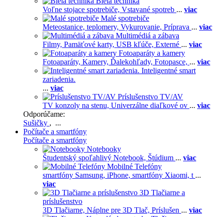
Biela technika
Voľne stojace spotrebiče,
Vstavané spotreb
...
viac
Malé spotrebiče
Meteostanice, teplomery,
Vykurovanie,
Príprava
...
viac
Multimédiá a zábava
Filmy,
Pamäťové karty,
USB kľúče,
Externé
...
viac
Fotoaparáty a kamery
Fotoaparáty,
Kamery,
Ďalekohľady,
Fotopasce,
...
viac
Inteligentné smart
zariadenia.
...
viac
Príslušenstvo TV/AV
TV konzoly na stenu,
Univerzálne diaľkové ov
...
viac
Odporúčame:
Sušičky
, ...
Počítače a smartfóny
Počítače a smartfóny
Notebooky
Študentský spoľahlivý Notebook,
Štúdium
...
viac
Mobilné Telefóny
smartfóny Samsung,
iPhone,
smartfóny Xiaomi,
t
...
viac
3D Tlačiarne a
príslušenstvo
3D Tlačiarne,
Náplne pre 3D Tlač,
Príslušen
...
viac