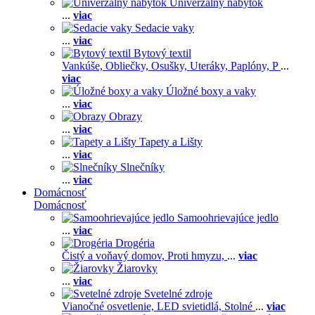
Univerzálny nábytok
...
viac
Sedacie vaky
...
viac
Bytový textil
Vankúše,
Obliečky,
Osušky,
Uteráky,
Paplóny,
P
...
viac
Úložné boxy a vaky
...
viac
Obrazy
...
viac
Tapety a Lišty
...
viac
Slnečníky
...
viac
Domácnosť
Domácnosť
Samoohrievajúce jedlo
...
viac
Drogéria
Čistý a voňavý domov,
Proti hmyzu,
...
viac
Žiarovky
...
viac
Svetelné zdroje
Vianočné osvetlenie,
LED svietidlá,
Stolné
...
viac