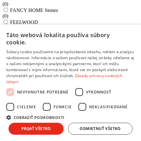
(
0
)
FANCY HOME Stones
(
0
)
FEELWOOD
(
0
)
Táto webová lokalita používa súbory
GrandCHEF
(
0
)
cookie.
GrandCHEF+
Súbory cookie používame na prispôsobenie obsahu, reklám a analýzu
(
0
)
návštevnosti. Informácie o vašom používaní našej stránky zdieľame aj
HANDY
s našimi reklamnými a analytickými partnermi, ktorí ich môžu
(
0
)
kombinovať s inými informáciami, ktoré ste im poskytli alebo ktoré
Harmony
zhromaždili pri používaní ich služieb.
Zásady ochrany osobných
(
0
)
údajov
HOME PROFI
(
0
)
NEVYHNUTNE POTREBNÉ
VÝKONNOSŤ
i-Premium Stone
(
0
)
Ingenio Unlimited
CIELENIE
FUNKCIE
NEKLASIFIKOVANÉ
(
0
)
ZOBRAZIŤ PODROBNOSTI
MagicHome
(
0
)
PRIJAŤ VŠETKO
ODMIETNUŤ VŠETKO
MAGNUM
(
0
)