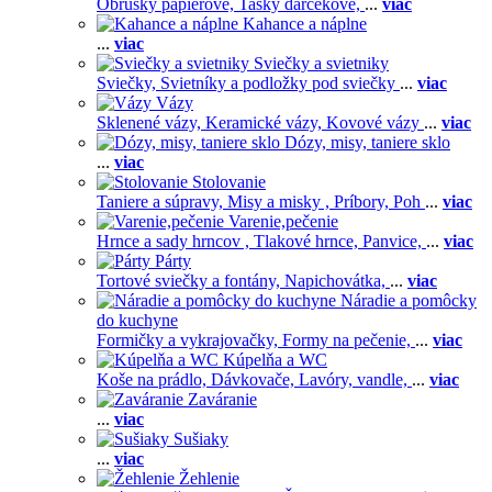
Obrúsky papierové,
Tašky darčekové,
...
viac
Kahance a náplne
...
viac
Sviečky a svietniky
Sviečky,
Svietníky a podložky pod sviečky
...
viac
Vázy
Sklenené vázy,
Keramické vázy,
Kovové vázy
...
viac
Dózy, misy, taniere sklo
...
viac
Stolovanie
Taniere a súpravy,
Misy a misky ,
Príbory,
Poh
...
viac
Varenie,pečenie
Hrnce a sady hrncov ,
Tlakové hrnce,
Panvice,
...
viac
Párty
Tortové sviečky a fontány,
Napichovátka,
...
viac
Náradie a pomôcky
do kuchyne
Formičky a vykrajovačky,
Formy na pečenie,
...
viac
Kúpelňa a WC
Koše na prádlo,
Dávkovače,
Lavóry, vandle,
...
viac
Zaváranie
...
viac
Sušiaky
...
viac
Žehlenie