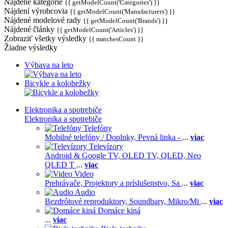
Nájdené kategórie
{{ getModelCount('Categories') }}
Nájdení výrobcovia
{{ getModelCount('Manufacturers') }}
Nájdené modelové rady
{{ getModelCount('Brands') }}
Nájdené články
{{ getModelCount('Articles') }}
Zobraziť všetky výsledky
{{ matchesCount }}
Žiadne výsledky
Výbava na leto
Bicykle a kolobežky
Elektronika a spotrebiče
Elektronika a spotrebiče
Telefóny
Mobilné telefóny / Doplnky,
Pevná linka -
...
viac
Televízory
Android & Google TV,
OLED TV,
QLED, Neo
QLED T
...
viac
Video
Prehrávače,
Projektory a príslušenstvo,
Sa
...
viac
Audio
Bezdrôtové reproduktory,
Soundbary,
Mikro/Mi
...
viac
Domáce kiná
...
viac