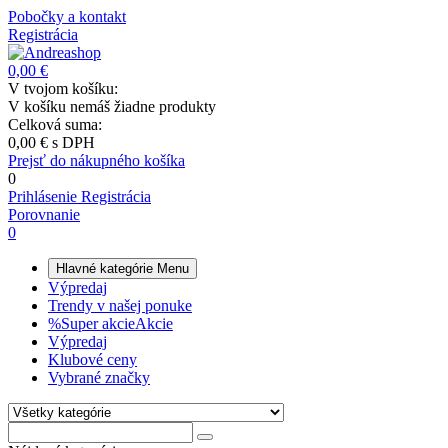
Pobočky a kontakt
Registrácia
0,00 €
V tvojom košíku:
V košíku nemáš žiadne produkty
Celková suma:
0,00 €
s DPH
Prejsť do nákupného košíka
0
Prihlásenie
Registrácia
Porovnanie
0
Hlavné kategórie
Menu
Výpredaj
Trendy v našej ponuke
%
Super akcie
Akcie
Výpredaj
Klubové ceny
Vybrané značky