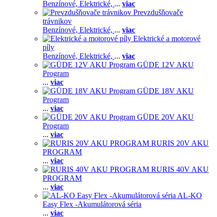
Benzínové,
Elektrické,
...
viac
Prevzdušňovače
trávnikov
Benzínové,
Elektrické,
...
viac
Elektrické a motorové
píly
Benzínové,
Elektrické,
...
viac
GÜDE 12V AKU
Program
...
viac
GÜDE 18V AKU
Program
...
viac
GÜDE 20V AKU
Program
...
viac
RURIS 20V AKU
PROGRAM
...
viac
RURIS 40V AKU
PROGRAM
...
viac
AL-KO
Easy Flex -Akumulátorová séria
...
viac