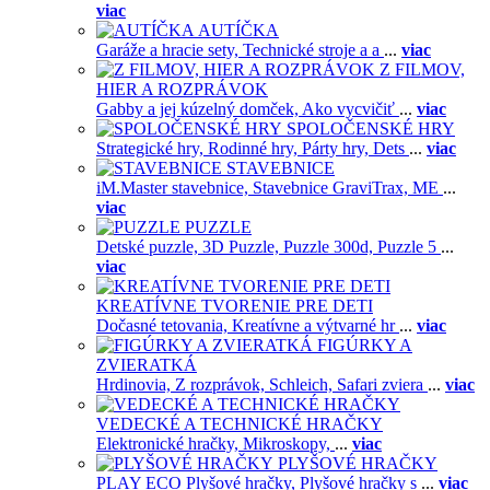
viac
AUTÍČKA
Garáže a hracie sety,
Technické stroje a a
...
viac
Z FILMOV,
HIER A ROZPRÁVOK
Gabby a jej kúzelný domček,
Ako vycvičiť
...
viac
SPOLOČENSKÉ HRY
Strategické hry,
Rodinné hry,
Párty hry,
Dets
...
viac
STAVEBNICE
iM.Master stavebnice,
Stavebnice GraviTrax,
ME
...
viac
PUZZLE
Detské puzzle,
3D Puzzle,
Puzzle 300d,
Puzzle 5
...
viac
KREATÍVNE TVORENIE PRE DETI
Dočasné tetovania,
Kreatívne a výtvarné hr
...
viac
FIGÚRKY A
ZVIERATKÁ
Hrdinovia,
Z rozprávok,
Schleich,
Safari zviera
...
viac
VEDECKÉ A TECHNICKÉ HRAČKY
Elektronické hračky,
Mikroskopy,
...
viac
PLYŠOVÉ HRAČKY
PLAY ECO Plyšové hračky,
Plyšové hračky s
...
viac