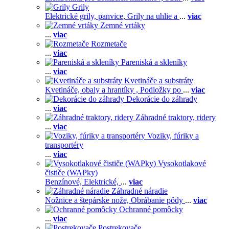
Grily
Elektrické grily, panvice,
Grily na uhlie a
...
viac
Zemné vrtáky
...
viac
Rozmetače
...
viac
Pareniská a skleníky
...
viac
Kvetináče a substráty
Kvetináče, obaly a hrantíky ,
Podložky po
...
viac
Dekorácie do záhrady
...
viac
Záhradné traktory, ridery
...
viac
Voziky, fúriky a
transportéry
...
viac
Vysokotlakové
čističe (WAPky)
Benzínové,
Elektrické,
...
viac
Záhradné náradie
Nožnice a štepárske nože,
Obrábanie pôdy
...
viac
Ochranné pomôcky
...
viac
Postrekovače