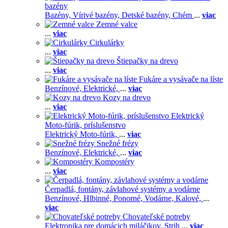
bazény
Bazény,
Vírivé bazény,
Detské bazény,
Chém
...
viac
Zemné valce
...
viac
Cirkulárky
...
viac
Štiepačky na drevo
...
viac
Fukáre a vysávače na líste
Benzínové,
Elektrické,
...
viac
Kozy na drevo
...
viac
Elektrický
Moto-fúrik, príslušenstvo
Elektrický Moto-fúrik,
...
viac
Snežné frézy
Benzínové,
Elektrické,
...
viac
Kompostéry
...
viac
Čerpadlá, fontány, závlahové systémy a vodárne
Benzínové,
Hlbinné,
Ponorné,
Vodárne,
Kalové,
...
viac
Chovateľské potreby
Elektronika pre domácich miláčikov,
Strih
...
viac