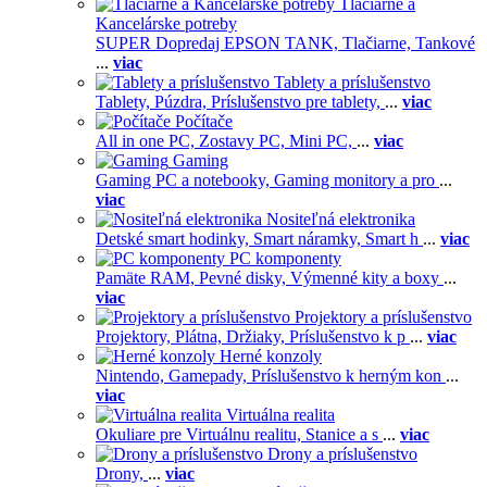
Tlačiarne a
Kancelárske potreby
SUPER Dopredaj EPSON TANK,
Tlačiarne,
Tankové
...
viac
Tablety a príslušenstvo
Tablety,
Púzdra,
Príslušenstvo pre tablety,
...
viac
Počítače
All in one PC,
Zostavy PC,
Mini PC,
...
viac
Gaming
Gaming PC a notebooky,
Gaming monitory a pro
...
viac
Nositeľná elektronika
Detské smart hodinky,
Smart náramky,
Smart h
...
viac
PC komponenty
Pamäte RAM,
Pevné disky,
Výmenné kity a boxy
...
viac
Projektory a príslušenstvo
Projektory,
Plátna,
Držiaky,
Príslušenstvo k p
...
viac
Herné konzoly
Nintendo,
Gamepady,
Príslušenstvo k herným kon
...
viac
Virtuálna realita
Okuliare pre Virtuálnu realitu,
Stanice a s
...
viac
Drony a príslušenstvo
Drony,
...
viac