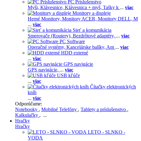
PC Príslušenstvo
Myši,
Klávesnice,
Klávesnica + myš,
Tašky k
...
viac
Monitory a displeje
Herné Monitory,
Monitory ACER,
Monitory DELL,
M
...
viac
Sieť a komunikácia
Smerovače (Routery),
Bezdrôtové adaptéry,
...
viac
PC Software
Operačné systémy,
Kancelárske balíky,
Ant
...
viac
HDD externé
...
viac
GPS navigácie
GPS navigácie,
...
viac
USB kľúče
...
viac
Čítačky elektronických
kníh
...
viac
Odporúčame:
Notebooky
,
Mobilné Telefóny
,
Tablety a príslušenstvo
,
Kalkulačky
, ...
Hračky
Hračky
LETO - SLNKO -
VODA