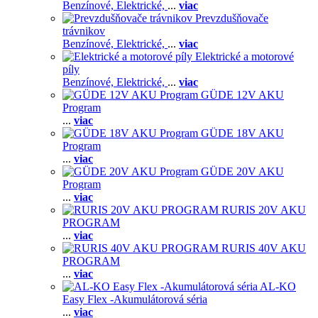
Benzínové,
Elektrické,
...
viac
Prevzdušňovače
trávnikov
Benzínové,
Elektrické,
...
viac
Elektrické a motorové
píly
Benzínové,
Elektrické,
...
viac
GÜDE 12V AKU
Program
...
viac
GÜDE 18V AKU
Program
...
viac
GÜDE 20V AKU
Program
...
viac
RURIS 20V AKU
PROGRAM
...
viac
RURIS 40V AKU
PROGRAM
...
viac
AL-KO
Easy Flex -Akumulátorová séria
...
viac