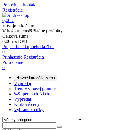
Pobočky a kontakt
Registrácia
0,00 €
V tvojom košíku:
V košíku nemáš žiadne produkty
Celková suma:
0,00 €
s DPH
Prejsť do nákupného košíka
0
Prihlásenie
Registrácia
Porovnanie
0
Hlavné kategórie
Menu
Výpredaj
Trendy v našej ponuke
%
Super akcie
Akcie
Výpredaj
Klubové ceny
Vybrané značky