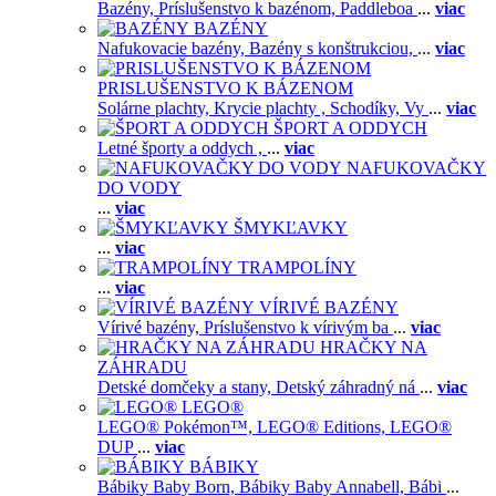
Bazény,
Príslušenstvo k bazénom,
Paddleboa
...
viac
BAZÉNY
Nafukovacie bazény,
Bazény s konštrukciou,
...
viac
PRISLUŠENSTVO K BÁZENOM
Solárne plachty,
Krycie plachty ,
Schodíky,
Vy
...
viac
ŠPORT A ODDYCH
Letné športy a oddych ,
...
viac
NAFUKOVAČKY
DO VODY
...
viac
ŠMYKĽAVKY
...
viac
TRAMPOLÍNY
...
viac
VÍRIVÉ BAZÉNY
Vírivé bazény,
Príslušenstvo k vírivým ba
...
viac
HRAČKY NA
ZÁHRADU
Detské domčeky a stany,
Detský záhradný ná
...
viac
LEGO®
LEGO® Pokémon™,
LEGO® Editions,
LEGO®
DUP
...
viac
BÁBIKY
Bábiky Baby Born,
Bábiky Baby Annabell,
Bábi
...