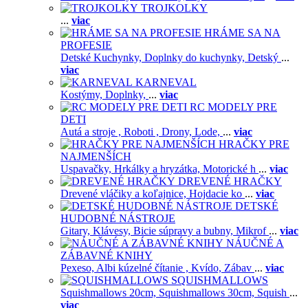
TROJKOLKY
...
viac
HRÁME SA NA
PROFESIE
Detské Kuchynky,
Doplnky do kuchynky,
Detský
...
viac
KARNEVAL
Kostýmy,
Doplnky,
...
viac
RC MODELY PRE
DETI
Autá a stroje ,
Roboti ,
Drony,
Lode,
...
viac
HRAČKY PRE
NAJMENŠÍCH
Uspavačky,
Hrkálky a hryzátka,
Motorické h
...
viac
DREVENÉ HRAČKY
Drevené vláčiky a koľajnice,
Hojdacie ko
...
viac
DETSKÉ
HUDOBNÉ NÁSTROJE
Gitary,
Klávesy,
Bicie súpravy a bubny,
Mikrof
...
viac
NÁUČNÉ A
ZÁBAVNÉ KNIHY
Pexeso,
Albi kúzelné čítanie ,
Kvído,
Zábav
...
viac
SQUISHMALLOWS
Squishmallows 20cm,
Squishmallows 30cm,
Squish
...
viac