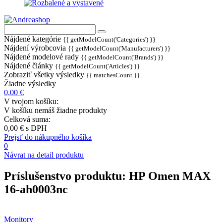
Nájdené kategórie
{{ getModelCount('Categories') }}
Nájdení výrobcovia
{{ getModelCount('Manufacturers') }}
Nájdené modelové rady
{{ getModelCount('Brands') }}
Nájdené články
{{ getModelCount('Articles') }}
Zobraziť všetky výsledky
{{ matchesCount }}
Žiadne výsledky
0,00 €
V tvojom košíku:
V košíku nemáš žiadne produkty
Celková suma:
0,00 €
s DPH
Prejsť do nákupného košíka
0
Návrat na detail produktu
Príslušenstvo produktu:
HP Omen MAX
16-ah0003nc
Monitory