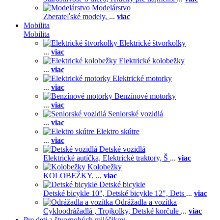
Modelárstvo
Zberateľské modely,
...
viac
Mobilita
Mobilita
Elektrické štvorkolky
...
viac
Elektrické kolobežky
...
viac
Elektrické motorky
...
viac
Benzínové motorky
...
viac
Seniorské vozidlá
...
viac
Elektro skútre
...
viac
Detské vozidlá
Elektrické autíčka,
Elektrické traktory,
Š
...
viac
Kolobežky
KOLOBEŽKY,
...
viac
Detské bicykle
Detské bicykle 10",
Detské bicykle 12",
Dets
...
viac
Odrážadla a vozítka
Cykloodrážadlá ,
Trojkolky,
Detské korčule
...
viac
Pre deti a štvornohých miláčikov