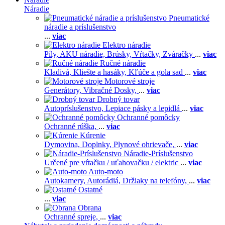
Náradie
Pneumatické
náradie a príslušenstvo
...
viac
Elektro náradie
Píly,
AKU náradie,
Brúsky,
Vŕtačky,
Zváračky
...
viac
Ručné náradie
Kladivá,
Kliešte a hasáky,
Kľúče a gola sad
...
viac
Motorové stroje
Generátory,
Vibračné Dosky,
...
viac
Drobný tovar
Autopríslušenstvo,
Lepiace pásky a lepidlá
...
viac
Ochranné pomôcky
Ochranné rúška,
...
viac
Kúrenie
Dymovina,
Doplnky,
Plynové ohrievače,
...
viac
Náradie-Príslušenstvo
Určené pre vŕtačku / uťahovačku / elektric
...
viac
Auto-moto
Autokamery,
Autorádiá,
Držiaky na telefóny,
...
viac
Ostatné
...
viac
Obrana
Ochranné spreje,
...
viac