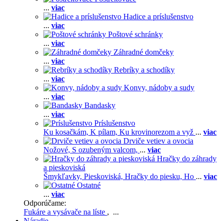
...
viac
Hadice a príslušenstvo
...
viac
Poštové schránky
...
viac
Záhradné domčeky
...
viac
Rebríky a schodíky
...
viac
Konvy, nádoby a sudy
...
viac
Bandasky
...
viac
Príslušenstvo
Ku kosačkám,
K pílam,
Ku krovinorezom a vyž
...
viac
Drviče vetiev a ovocia
Nožové,
S ozubeným valcom,
...
viac
Hračky do záhrady
a pieskoviská
Šmykľavky,
Pieskoviská,
Hračky do piesku,
Ho
...
viac
Ostatné
...
viac
Odporúčame:
Fukáre a vysávače na líste
, ...
Náradie