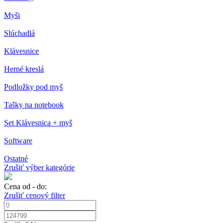
Myši
Slúchadlá
Klávesnice
Herné kreslá
Podložky pod myš
Tašky na notebook
Set Klávesnica + myš
Software
Ostatné
Zrušiť výber kategórie
Cena od - do:
Zrušiť cenový filter