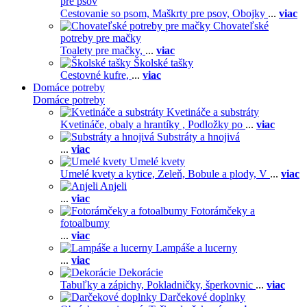
pre psov
Cestovanie so psom,
Maškrty pre psov,
Obojky
...
viac
Chovateľské
potreby pre mačky
Toalety pre mačky,
...
viac
Školské tašky
Cestovné kufre,
...
viac
Domáce potreby
Domáce potreby
Kvetináče a substráty
Kvetináče, obaly a hrantíky ,
Podložky po
...
viac
Substráty a hnojivá
...
viac
Umelé kvety
Umelé kvety a kytice,
Zeleň,
Bobule a plody,
V
...
viac
Anjeli
...
viac
Fotorámčeky a
fotoalbumy
...
viac
Lampáše a lucerny
...
viac
Dekorácie
Tabuľky a zápichy,
Pokladničky, šperkovnic
...
viac
Darčekové doplnky