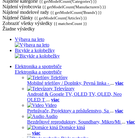
Nájdené kategórie
{{ getModelCount('Categories') }}
Nájdení výrobcovia
{{ getModelCount('Manufacturers') }}
Nájdené modelové rady
{{ getModelCount('Brands') }}
Nájdené články
{{ getModelCount('Articles') }}
Zobraziť všetky výsledky
{{ matchesCount }}
Žiadne výsledky
Výbava na leto
Bicykle a kolobežky
Elektronika a spotrebiče
Elektronika a spotrebiče
Telefóny
Mobilné telefóny / Doplnky,
Pevná linka -
...
viac
Televízory
Android & Google TV,
OLED TV,
QLED, Neo
QLED T
...
viac
Video
Prehrávače,
Projektory a príslušenstvo,
Sa
...
viac
Audio
Bezdrôtové reproduktory,
Soundbary,
Mikro/Mi
...
viac
Domáce kiná
...
viac