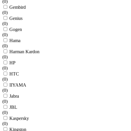
(
0
)
Gembird
(
0
)
Genius
(
0
)
Gogen
(
0
)
Hama
(
0
)
Harman Kardon
(
0
)
HP
(
0
)
HTC
(
0
)
IIYAMA
(
0
)
Jabra
(
0
)
JBL
(
0
)
Kaspersky
(
0
)
Kingston