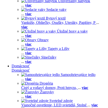
Univerzálny nábytok
...
viac
Sedacie vaky
...
viac
Bytový textil
Vankúše,
Obliečky,
Osušky,
Uteráky,
Paplóny,
P
...
viac
Úložné boxy a vaky
...
viac
Obrazy
...
viac
Tapety a Lišty
...
viac
Slnečníky
...
viac
Domácnosť
Domácnosť
Samoohrievajúce jedlo
...
viac
Drogéria
Čistý a voňavý domov,
Proti hmyzu,
...
viac
Žiarovky
...
viac
Svetelné zdroje
Vianočné osvetlenie,
LED svietidlá,
Stolné
...
viac