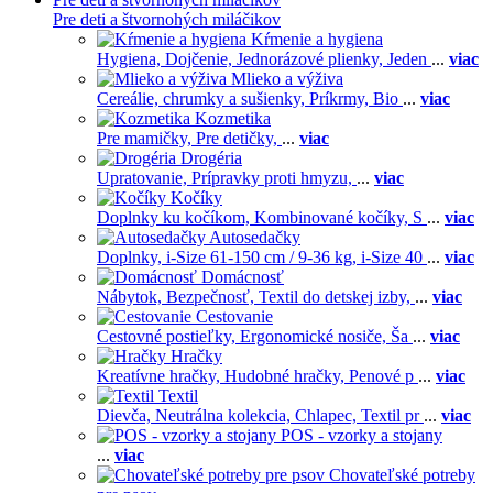
Pre deti a štvornohých miláčikov
Kŕmenie a hygiena
Hygiena,
Dojčenie,
Jednorázové plienky,
Jeden
...
viac
Mlieko a výživa
Cereálie, chrumky a sušienky,
Príkrmy,
Bio
...
viac
Kozmetika
Pre mamičky,
Pre detičky,
...
viac
Drogéria
Upratovanie,
Prípravky proti hmyzu,
...
viac
Kočíky
Doplnky ku kočíkom,
Kombinované kočíky,
S
...
viac
Autosedačky
Doplnky,
i-Size 61-150 cm / 9-36 kg,
i-Size 40
...
viac
Domácnosť
Nábytok,
Bezpečnosť,
Textil do detskej izby,
...
viac
Cestovanie
Cestovné postieľky,
Ergonomické nosiče,
Ša
...
viac
Hračky
Kreatívne hračky,
Hudobné hračky,
Penové p
...
viac
Textil
Dievča,
Neutrálna kolekcia,
Chlapec,
Textil pr
...
viac
POS - vzorky a stojany
...
viac
Chovateľské potreby