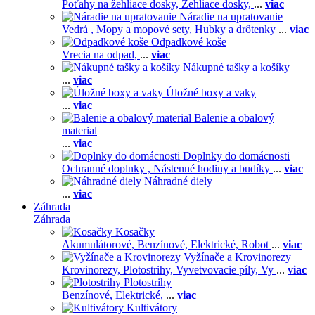
Poťahy na žehliace dosky,
Žehliace dosky,
...
viac
Náradie na upratovanie
Vedrá ,
Mopy a mopové sety,
Hubky a drôtenky
...
viac
Odpadkové koše
Vrecia na odpad,
...
viac
Nákupné tašky a košíky
...
viac
Úložné boxy a vaky
...
viac
Balenie a obalový
material
...
viac
Doplnky do domácnosti
Ochranné doplnky ,
Nástenné hodiny a budíky
...
viac
Náhradné diely
...
viac
Záhrada
Záhrada
Kosačky
Akumulátorové,
Benzínové,
Elektrické,
Robot
...
viac
Vyžínače a Krovinorezy
Krovinorezy,
Plotostrihy,
Vyvetvovacie píly,
Vy
...
viac
Plotostrihy
Benzínové,
Elektrické,
...
viac
Kultivátory