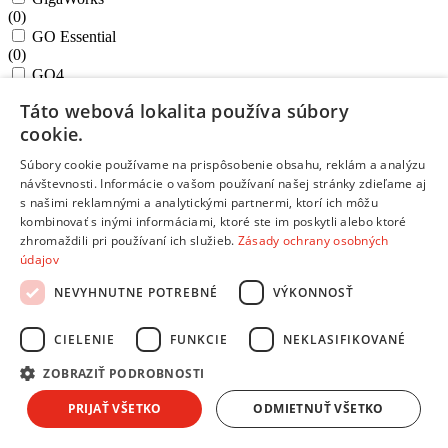
(
0
)
GO Essential
(
0
)
GO4
(
0
)
Táto webová lokalita používa súbory
GXT
cookie.
(
0
)
Ideapad Gaming
Súbory cookie používame na prispôsobenie obsahu, reklám a analýzu
(
0
)
návštevnosti. Informácie o vašom používaní našej stránky zdieľame aj
JBL GAMING
s našimi reklamnými a analytickými partnermi, ktorí ich môžu
(
0
)
kombinovať s inými informáciami, ktoré ste im poskytli alebo ktoré
Kaspersky Internet Security
zhromaždili pri používaní ich služieb.
Zásady ochrany osobných
(
0
)
údajov
klang mr3
(
0
)
NEVYHNUTNE POTREBNÉ
VÝKONNOSŤ
klang mr5
(
0
)
CIELENIE
FUNKCIE
NEKLASIFIKOVANÉ
Legion
(
0
)
ZOBRAZIŤ PODROBNOSTI
LinkBuds
(
0
)
PRIJAŤ VŠETKO
ODMIETNUŤ VŠETKO
LIVE 460
(
0
)