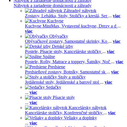
Nábytok a zariadenie domácnosti a záhrady
Nábytok a zariadenie domácnosti a záhrady
Záhradný nábytok
Zostavy,
Lehátka,
Stoly,
Stoličky a kreslá,
Ser
...
viac
Kuchyne
Kuchyne MiniMax,
Vystavené kuchyne,
Drezy a d
...
viac
Obývačky
Obývačkové zostavy,
Samostatné skrinky,
Ko
...
viac
Detské izby
Postele,
Písacie stoly,
Kancelárske stoličky
...
viac
Spálne
Postele,
Rošty,
Matrace a toppery,
Šatníky,
Noč
...
viac
Predsiene
Predsieňové zostavy,
Botníky,
Samostatné sk
...
viac
Stoly a stoličky
Jedálenské stoly,
Jedálenské a barové stol
...
viac
Sedačky
...
viac
Písacie stoly
...
viac
Kancelársky nábytok
Kancelárske stoličky,
Konferenčné stoličky
...
viac
Vešiaky a doplnky
...
viac