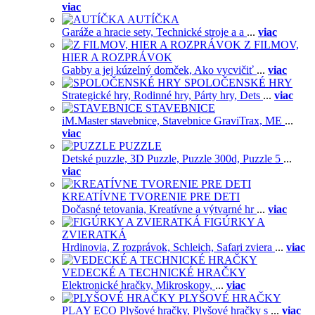
viac
AUTÍČKA
Garáže a hracie sety,
Technické stroje a a
...
viac
Z FILMOV,
HIER A ROZPRÁVOK
Gabby a jej kúzelný domček,
Ako vycvičiť
...
viac
SPOLOČENSKÉ HRY
Strategické hry,
Rodinné hry,
Párty hry,
Dets
...
viac
STAVEBNICE
iM.Master stavebnice,
Stavebnice GraviTrax,
ME
...
viac
PUZZLE
Detské puzzle,
3D Puzzle,
Puzzle 300d,
Puzzle 5
...
viac
KREATÍVNE TVORENIE PRE DETI
Dočasné tetovania,
Kreatívne a výtvarné hr
...
viac
FIGÚRKY A
ZVIERATKÁ
Hrdinovia,
Z rozprávok,
Schleich,
Safari zviera
...
viac
VEDECKÉ A TECHNICKÉ HRAČKY
Elektronické hračky,
Mikroskopy,
...
viac
PLYŠOVÉ HRAČKY
PLAY ECO Plyšové hračky,
Plyšové hračky s
...
viac