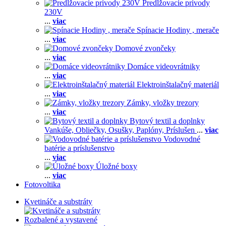
Predlžovacie prívody
230V
...
viac
Spínacie Hodiny , merače
...
viac
Domové zvončeky
...
viac
Domáce videovrátniky
...
viac
Elektroinštalačný materiál
...
viac
Zámky, vložky trezory
...
viac
Bytový textil a doplnky
Vankúše,
Obliečky,
Osušky,
Paplóny,
Príslušen
...
viac
Vodovodné
batérie a príslušenstvo
...
viac
Úložné boxy
...
viac
Fotovoltika
Kvetináče a substráty
Rozbalené a vystavené