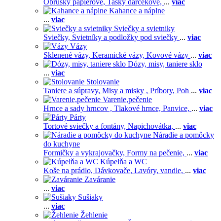
Obrúsky papierové,
Tašky darčekové,
...
viac
Kahance a náplne
...
viac
Sviečky a svietniky
Sviečky,
Svietníky a podložky pod sviečky
...
viac
Vázy
Sklenené vázy,
Keramické vázy,
Kovové vázy
...
viac
Dózy, misy, taniere sklo
...
viac
Stolovanie
Taniere a súpravy,
Misy a misky ,
Príbory,
Poh
...
viac
Varenie,pečenie
Hrnce a sady hrncov ,
Tlakové hrnce,
Panvice,
...
viac
Párty
Tortové sviečky a fontány,
Napichovátka,
...
viac
Náradie a pomôcky
do kuchyne
Formičky a vykrajovačky,
Formy na pečenie,
...
viac
Kúpelňa a WC
Koše na prádlo,
Dávkovače,
Lavóry, vandle,
...
viac
Zaváranie
...
viac
Sušiaky
...
viac
Žehlenie