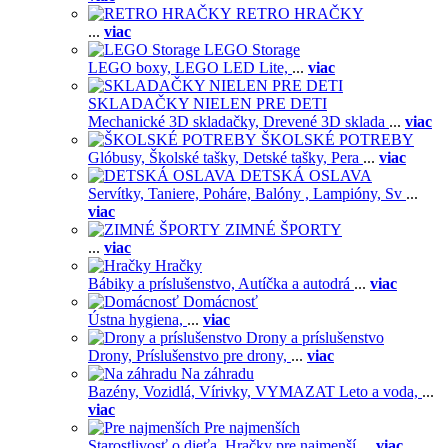
RETRO HRAČKY
...
viac
LEGO Storage
LEGO boxy,
LEGO LED Lite,
...
viac
SKLADAČKY NIELEN PRE DETI
Mechanické 3D skladačky,
Drevené 3D sklada
...
viac
ŠKOLSKÉ POTREBY
Glóbusy,
Školské tašky,
Detské tašky,
Pera
...
viac
DETSKÁ OSLAVA
Servítky,
Taniere,
Poháre,
Balóny ,
Lampióny,
Sv
...
viac
ZIMNÉ ŠPORTY
...
viac
Hračky
Bábiky a príslušenstvo,
Autíčka a autodrá
...
viac
Domácnosť
Ústna hygiena,
...
viac
Drony a príslušenstvo
Drony,
Príslušenstvo pre drony,
...
viac
Na záhradu
Bazény,
Vozidlá,
Vírivky,
VYMAZAT Leto a voda,
...
viac
Pre najmenších
Starostlivosť o dieťa,
Hračky pre najmenší
...
viac