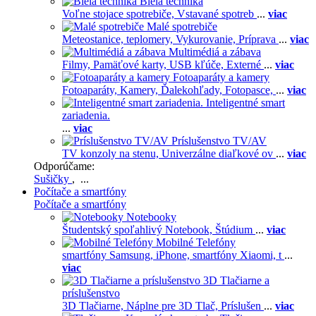
Biela technika
Voľne stojace spotrebiče,
Vstavané spotreb
...
viac
Malé spotrebiče
Meteostanice, teplomery,
Vykurovanie,
Príprava
...
viac
Multimédiá a zábava
Filmy,
Pamäťové karty,
USB kľúče,
Externé
...
viac
Fotoaparáty a kamery
Fotoaparáty,
Kamery,
Ďalekohľady,
Fotopasce,
...
viac
Inteligentné smart
zariadenia.
...
viac
Príslušenstvo TV/AV
TV konzoly na stenu,
Univerzálne diaľkové ov
...
viac
Odporúčame:
Sušičky
, ...
Počítače a smartfóny
Počítače a smartfóny
Notebooky
Študentský spoľahlivý Notebook,
Štúdium
...
viac
Mobilné Telefóny
smartfóny Samsung,
iPhone,
smartfóny Xiaomi,
t
...
viac
3D Tlačiarne a
príslušenstvo
3D Tlačiarne,
Náplne pre 3D Tlač,
Príslušen
...
viac