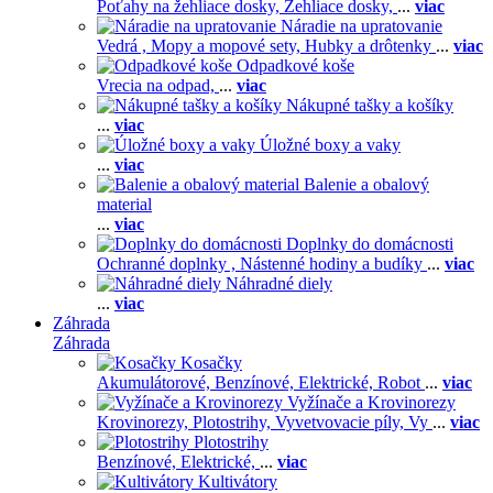
Poťahy na žehliace dosky,
Žehliace dosky,
...
viac
Náradie na upratovanie
Vedrá ,
Mopy a mopové sety,
Hubky a drôtenky
...
viac
Odpadkové koše
Vrecia na odpad,
...
viac
Nákupné tašky a košíky
...
viac
Úložné boxy a vaky
...
viac
Balenie a obalový
material
...
viac
Doplnky do domácnosti
Ochranné doplnky ,
Nástenné hodiny a budíky
...
viac
Náhradné diely
...
viac
Záhrada
Záhrada
Kosačky
Akumulátorové,
Benzínové,
Elektrické,
Robot
...
viac
Vyžínače a Krovinorezy
Krovinorezy,
Plotostrihy,
Vyvetvovacie píly,
Vy
...
viac
Plotostrihy
Benzínové,
Elektrické,
...
viac
Kultivátory