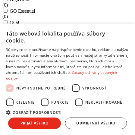
(
0
)
GO Essential
(
0
)
GO4
(
0
)
Táto webová lokalita používa súbory
GXT
cookie.
(
0
)
Ideapad Gaming
Súbory cookie používame na prispôsobenie obsahu, reklám a analýzu
(
0
)
návštevnosti. Informácie o vašom používaní našej stránky zdieľame aj
JBL GAMING
s našimi reklamnými a analytickými partnermi, ktorí ich môžu
(
0
)
kombinovať s inými informáciami, ktoré ste im poskytli alebo ktoré
Kaspersky Internet Security
zhromaždili pri používaní ich služieb.
Zásady ochrany osobných
(
0
)
údajov
klang mr3
(
0
)
NEVYHNUTNE POTREBNÉ
VÝKONNOSŤ
klang mr5
(
0
)
CIELENIE
FUNKCIE
NEKLASIFIKOVANÉ
Legion
(
0
)
ZOBRAZIŤ PODROBNOSTI
LinkBuds
(
0
)
PRIJAŤ VŠETKO
ODMIETNUŤ VŠETKO
LIVE 460
(
0
)