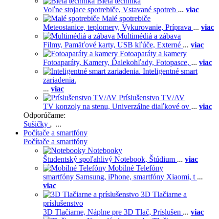
Biela technika
Voľne stojace spotrebiče,
Vstavané spotreb
...
viac
Malé spotrebiče
Meteostanice, teplomery,
Vykurovanie,
Príprava
...
viac
Multimédiá a zábava
Filmy,
Pamäťové karty,
USB kľúče,
Externé
...
viac
Fotoaparáty a kamery
Fotoaparáty,
Kamery,
Ďalekohľady,
Fotopasce,
...
viac
Inteligentné smart
zariadenia.
...
viac
Príslušenstvo TV/AV
TV konzoly na stenu,
Univerzálne diaľkové ov
...
viac
Odporúčame:
Sušičky
, ...
Počítače a smartfóny
Počítače a smartfóny
Notebooky
Študentský spoľahlivý Notebook,
Štúdium
...
viac
Mobilné Telefóny
smartfóny Samsung,
iPhone,
smartfóny Xiaomi,
t
...
viac
3D Tlačiarne a
príslušenstvo
3D Tlačiarne,
Náplne pre 3D Tlač,
Príslušen
...
viac