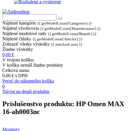
Nájdené kategórie
{{ getModelCount('Categories') }}
Nájdení výrobcovia
{{ getModelCount('Manufacturers') }}
Nájdené modelové rady
{{ getModelCount('Brands') }}
Nájdené články
{{ getModelCount('Articles') }}
Zobraziť všetky výsledky
{{ matchesCount }}
Žiadne výsledky
0,00 €
V tvojom košíku:
V košíku nemáš žiadne produkty
Celková suma:
0,00 €
s DPH
Prejsť do nákupného košíka
0
Návrat na detail produktu
Príslušenstvo produktu:
HP Omen MAX
16-ah0003nc
Monitory