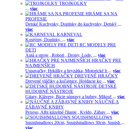
TROJKOLKY
...
viac
HRÁME SA NA
PROFESIE
Detské Kuchynky,
Doplnky do kuchynky,
Detský
...
viac
KARNEVAL
Kostýmy,
Doplnky,
...
viac
RC MODELY PRE
DETI
Autá a stroje ,
Roboti ,
Drony,
Lode,
...
viac
HRAČKY PRE
NAJMENŠÍCH
Uspavačky,
Hrkálky a hryzátka,
Motorické h
...
viac
DREVENÉ HRAČKY
Drevené vláčiky a koľajnice,
Hojdacie ko
...
viac
DETSKÉ
HUDOBNÉ NÁSTROJE
Gitary,
Klávesy,
Bicie súpravy a bubny,
Mikrof
...
viac
NÁUČNÉ A
ZÁBAVNÉ KNIHY
Pexeso,
Albi kúzelné čítanie ,
Kvído,
Zábav
...
viac
SQUISHMALLOWS
Squishmallows 20cm,
Squishmallows 30cm,
Squish
...
viac