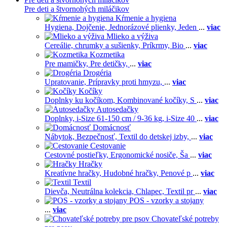
Pre deti a štvornohých miláčikov
Kŕmenie a hygiena
Hygiena,
Dojčenie,
Jednorázové plienky,
Jeden
...
viac
Mlieko a výživa
Cereálie, chrumky a sušienky,
Príkrmy,
Bio
...
viac
Kozmetika
Pre mamičky,
Pre detičky,
...
viac
Drogéria
Upratovanie,
Prípravky proti hmyzu,
...
viac
Kočíky
Doplnky ku kočíkom,
Kombinované kočíky,
S
...
viac
Autosedačky
Doplnky,
i-Size 61-150 cm / 9-36 kg,
i-Size 40
...
viac
Domácnosť
Nábytok,
Bezpečnosť,
Textil do detskej izby,
...
viac
Cestovanie
Cestovné postieľky,
Ergonomické nosiče,
Ša
...
viac
Hračky
Kreatívne hračky,
Hudobné hračky,
Penové p
...
viac
Textil
Dievča,
Neutrálna kolekcia,
Chlapec,
Textil pr
...
viac
POS - vzorky a stojany
...
viac
Chovateľské potreby