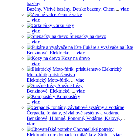
bazény
Bazény,
Vírivé bazény,
Detské bazény,
Chém
...
viac
Zemné valce
...
viac
Cirkulárky
...
viac
Štiepačky na drevo
...
viac
Fukáre a vysávače na líste
Benzínové,
Elektrické,
...
viac
Kozy na drevo
...
viac
Elektrický
Moto-fúrik, príslušenstvo
Elektrický Moto-fúrik,
...
viac
Snežné frézy
Benzínové,
Elektrické,
...
viac
Kompostéry
...
viac
Čerpadlá, fontány, závlahové systémy a vodárne
Benzínové,
Hlbinné,
Ponorné,
Vodárne,
Kalové,
...
viac
Chovateľské potreby
Elektronika pre domácich miláčikov,
Strih
...
viac