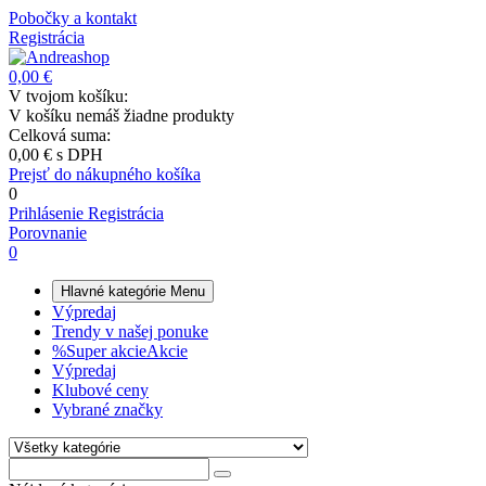
Pobočky a kontakt
Registrácia
0,00 €
V tvojom košíku:
V košíku nemáš žiadne produkty
Celková suma:
0,00 €
s DPH
Prejsť do nákupného košíka
0
Prihlásenie
Registrácia
Porovnanie
0
Hlavné kategórie
Menu
Výpredaj
Trendy v našej ponuke
%
Super akcie
Akcie
Výpredaj
Klubové ceny
Vybrané značky