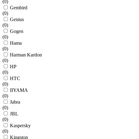
(
0
)
Gembird
(
0
)
Genius
(
0
)
Gogen
(
0
)
Hama
(
0
)
Harman Kardon
(
0
)
HP
(
0
)
HTC
(
0
)
IIYAMA
(
0
)
Jabra
(
0
)
JBL
(
0
)
Kaspersky
(
0
)
Kingston