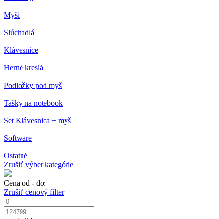
Myši
Slúchadlá
Klávesnice
Herné kreslá
Podložky pod myš
Tašky na notebook
Set Klávesnica + myš
Software
Ostatné
Zrušiť výber kategórie
Cena od - do:
Zrušiť cenový filter