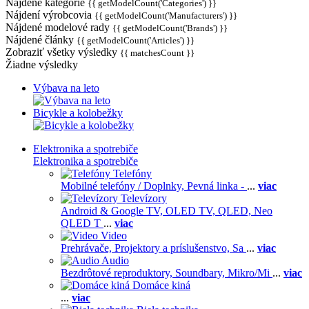
Nájdené kategórie
{{ getModelCount('Categories') }}
Nájdení výrobcovia
{{ getModelCount('Manufacturers') }}
Nájdené modelové rady
{{ getModelCount('Brands') }}
Nájdené články
{{ getModelCount('Articles') }}
Zobraziť všetky výsledky
{{ matchesCount }}
Žiadne výsledky
Výbava na leto
Bicykle a kolobežky
Elektronika a spotrebiče
Elektronika a spotrebiče
Telefóny
Mobilné telefóny / Doplnky,
Pevná linka -
...
viac
Televízory
Android & Google TV,
OLED TV,
QLED, Neo
QLED T
...
viac
Video
Prehrávače,
Projektory a príslušenstvo,
Sa
...
viac
Audio
Bezdrôtové reproduktory,
Soundbary,
Mikro/Mi
...
viac
Domáce kiná
...
viac