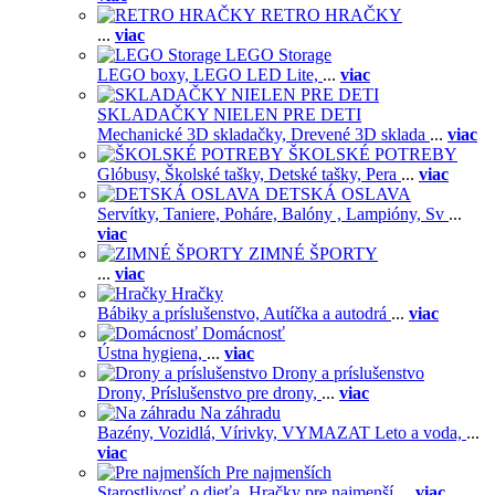
RETRO HRAČKY
...
viac
LEGO Storage
LEGO boxy,
LEGO LED Lite,
...
viac
SKLADAČKY NIELEN PRE DETI
Mechanické 3D skladačky,
Drevené 3D sklada
...
viac
ŠKOLSKÉ POTREBY
Glóbusy,
Školské tašky,
Detské tašky,
Pera
...
viac
DETSKÁ OSLAVA
Servítky,
Taniere,
Poháre,
Balóny ,
Lampióny,
Sv
...
viac
ZIMNÉ ŠPORTY
...
viac
Hračky
Bábiky a príslušenstvo,
Autíčka a autodrá
...
viac
Domácnosť
Ústna hygiena,
...
viac
Drony a príslušenstvo
Drony,
Príslušenstvo pre drony,
...
viac
Na záhradu
Bazény,
Vozidlá,
Vírivky,
VYMAZAT Leto a voda,
...
viac
Pre najmenších
Starostlivosť o dieťa,
Hračky pre najmenší
...
viac