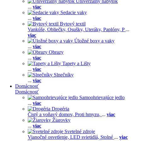
Univerzálny nábytok
...
viac
Sedacie vaky
...
viac
Bytový textil
Vankúše,
Obliečky,
Osušky,
Uteráky,
Paplóny,
P
...
viac
Úložné boxy a vaky
...
viac
Obrazy
...
viac
Tapety a Lišty
...
viac
Slnečníky
...
viac
Domácnosť
Domácnosť
Samoohrievajúce jedlo
...
viac
Drogéria
Čistý a voňavý domov,
Proti hmyzu,
...
viac
Žiarovky
...
viac
Svetelné zdroje
Vianočné osvetlenie,
LED svietidlá,
Stolné
...
viac