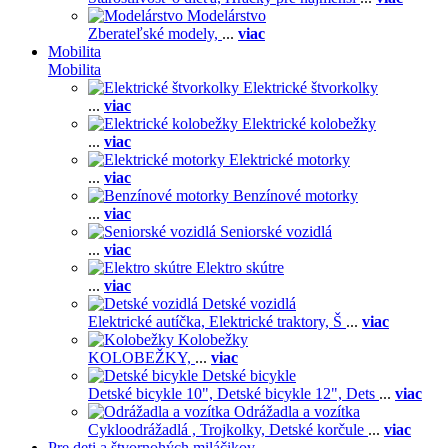
Modelárstvo
Zberateľské modely,
...
viac
Mobilita
Mobilita
Elektrické štvorkolky
...
viac
Elektrické kolobežky
...
viac
Elektrické motorky
...
viac
Benzínové motorky
...
viac
Seniorské vozidlá
...
viac
Elektro skútre
...
viac
Detské vozidlá
Elektrické autíčka,
Elektrické traktory,
Š
...
viac
Kolobežky
KOLOBEŽKY,
...
viac
Detské bicykle
Detské bicykle 10",
Detské bicykle 12",
Dets
...
viac
Odrážadla a vozítka
Cykloodrážadlá ,
Trojkolky,
Detské korčule
...
viac
Pre deti a štvornohých miláčikov