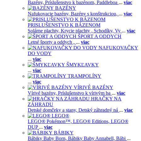
Bazény,
Príslušenstvo k bazénom,
Paddleboa
...
viac
BAZÉNY
Nafukovacie bazény,
Bazény s konštrukciou,
...
viac
PRISLUŠENSTVO K BÁZENOM
Solárne plachty,
Krycie plachty ,
Schodíky,
Vy
...
viac
ŠPORT A ODDYCH
Letné športy a oddych ,
...
viac
NAFUKOVAČKY
DO VODY
...
viac
ŠMYKĽAVKY
...
viac
TRAMPOLÍNY
...
viac
VÍRIVÉ BAZÉNY
Vírivé bazény,
Príslušenstvo k vírivým ba
...
viac
HRAČKY NA
ZÁHRADU
Detské domčeky a stany,
Detský záhradný ná
...
viac
LEGO®
LEGO® Pokémon™,
LEGO® Editions,
LEGO®
DUP
...
viac
BÁBIKY
Bábiky Baby Born,
Bábiky Baby Annabell,
Bábi
...