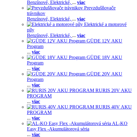
Benzínové,
Elektrické,
...
viac
Prevzdušňovače
trávnikov
Benzínové,
Elektrické,
...
viac
Elektrické a motorové
píly
Benzínové,
Elektrické,
...
viac
GÜDE 12V AKU
Program
...
viac
GÜDE 18V AKU
Program
...
viac
GÜDE 20V AKU
Program
...
viac
RURIS 20V AKU
PROGRAM
...
viac
RURIS 40V AKU
PROGRAM
...
viac
AL-KO
Easy Flex -Akumulátorová séria
...
viac