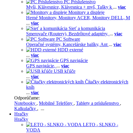
PC Príslušenstvo
Myši,
Klávesnice,
Klávesnica + myš,
Tašky k
...
viac
Monitory a displeje
Herné Monitory,
Monitory ACER,
Monitory DELL,
M
...
viac
Sieť a komunikácia
Smerovače (Routery),
Bezdrôtové adaptéry,
...
viac
PC Software
Operačné systémy,
Kancelárske balíky,
Ant
...
viac
HDD externé
...
viac
GPS navigácie
GPS navigácie,
...
viac
USB kľúče
...
viac
Čítačky elektronických
kníh
...
viac
Odporúčame:
Notebooky
,
Mobilné Telefóny
,
Tablety a príslušenstvo
,
Kalkulačky
, ...
Hračky
Hračky
LETO - SLNKO -
VODA