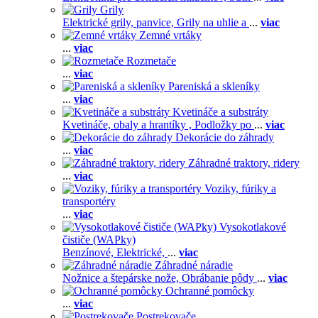
Grily
Elektrické grily, panvice,
Grily na uhlie a
...
viac
Zemné vrtáky
...
viac
Rozmetače
...
viac
Pareniská a skleníky
...
viac
Kvetináče a substráty
Kvetináče, obaly a hrantíky ,
Podložky po
...
viac
Dekorácie do záhrady
...
viac
Záhradné traktory, ridery
...
viac
Voziky, fúriky a
transportéry
...
viac
Vysokotlakové
čističe (WAPky)
Benzínové,
Elektrické,
...
viac
Záhradné náradie
Nožnice a štepárske nože,
Obrábanie pôdy
...
viac
Ochranné pomôcky
...
viac
Postrekovače