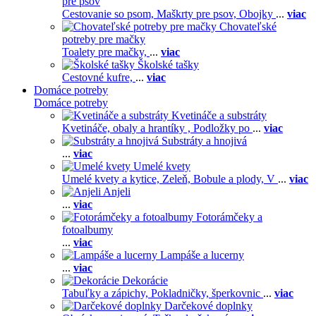
pre psov
Cestovanie so psom,
Maškrty pre psov,
Obojky
...
viac
Chovateľské
potreby pre mačky
Toalety pre mačky,
...
viac
Školské tašky
Cestovné kufre,
...
viac
Domáce potreby
Domáce potreby
Kvetináče a substráty
Kvetináče, obaly a hrantíky ,
Podložky po
...
viac
Substráty a hnojivá
...
viac
Umelé kvety
Umelé kvety a kytice,
Zeleň,
Bobule a plody,
V
...
viac
Anjeli
...
viac
Fotorámčeky a
fotoalbumy
...
viac
Lampáše a lucerny
...
viac
Dekorácie
Tabuľky a zápichy,
Pokladničky, šperkovnic
...
viac
Darčekové doplnky