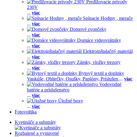
Predlžovacie prívody
230V
...
viac
Spínacie Hodiny , merače
...
viac
Domové zvončeky
...
viac
Domáce videovrátniky
...
viac
Elektroinštalačný materiál
...
viac
Zámky, vložky trezory
...
viac
Bytový textil a doplnky
Vankúše,
Obliečky,
Osušky,
Paplóny,
Príslušen
...
viac
Vodovodné
batérie a príslušenstvo
...
viac
Úložné boxy
...
viac
Fotovoltika
Kvetináče a substráty
Rozbalené a vystavené