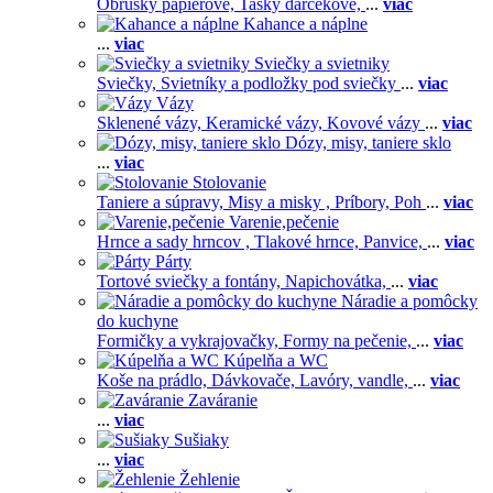
Obrúsky papierové,
Tašky darčekové,
...
viac
Kahance a náplne
...
viac
Sviečky a svietniky
Sviečky,
Svietníky a podložky pod sviečky
...
viac
Vázy
Sklenené vázy,
Keramické vázy,
Kovové vázy
...
viac
Dózy, misy, taniere sklo
...
viac
Stolovanie
Taniere a súpravy,
Misy a misky ,
Príbory,
Poh
...
viac
Varenie,pečenie
Hrnce a sady hrncov ,
Tlakové hrnce,
Panvice,
...
viac
Párty
Tortové sviečky a fontány,
Napichovátka,
...
viac
Náradie a pomôcky
do kuchyne
Formičky a vykrajovačky,
Formy na pečenie,
...
viac
Kúpelňa a WC
Koše na prádlo,
Dávkovače,
Lavóry, vandle,
...
viac
Zaváranie
...
viac
Sušiaky
...
viac
Žehlenie