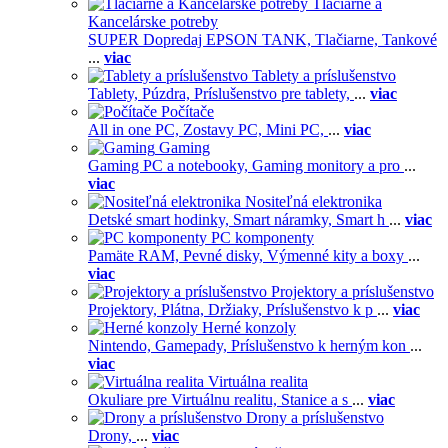
Tlačiarne a
Kancelárske potreby
SUPER Dopredaj EPSON TANK,
Tlačiarne,
Tankové
...
viac
Tablety a príslušenstvo
Tablety,
Púzdra,
Príslušenstvo pre tablety,
...
viac
Počítače
All in one PC,
Zostavy PC,
Mini PC,
...
viac
Gaming
Gaming PC a notebooky,
Gaming monitory a pro
...
viac
Nositeľná elektronika
Detské smart hodinky,
Smart náramky,
Smart h
...
viac
PC komponenty
Pamäte RAM,
Pevné disky,
Výmenné kity a boxy
...
viac
Projektory a príslušenstvo
Projektory,
Plátna,
Držiaky,
Príslušenstvo k p
...
viac
Herné konzoly
Nintendo,
Gamepady,
Príslušenstvo k herným kon
...
viac
Virtuálna realita
Okuliare pre Virtuálnu realitu,
Stanice a s
...
viac
Drony a príslušenstvo
Drony,
...
viac