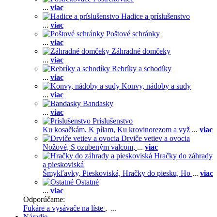
...
viac
Hadice a príslušenstvo
...
viac
Poštové schránky
...
viac
Záhradné domčeky
...
viac
Rebríky a schodíky
...
viac
Konvy, nádoby a sudy
...
viac
Bandasky
...
viac
Príslušenstvo
Ku kosačkám,
K pílam,
Ku krovinorezom a vyž
...
viac
Drviče vetiev a ovocia
Nožové,
S ozubeným valcom,
...
viac
Hračky do záhrady
a pieskoviská
Šmykľavky,
Pieskoviská,
Hračky do piesku,
Ho
...
viac
Ostatné
...
viac
Odporúčame:
Fukáre a vysávače na líste
, ...
Náradie