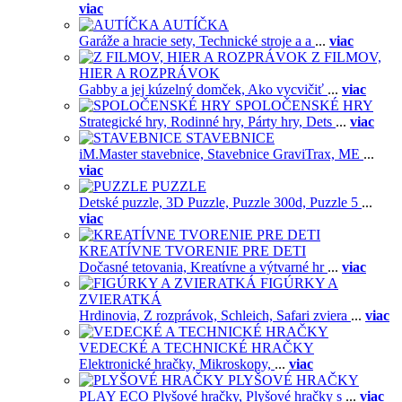
viac
AUTÍČKA
Garáže a hracie sety,
Technické stroje a a
...
viac
Z FILMOV,
HIER A ROZPRÁVOK
Gabby a jej kúzelný domček,
Ako vycvičiť
...
viac
SPOLOČENSKÉ HRY
Strategické hry,
Rodinné hry,
Párty hry,
Dets
...
viac
STAVEBNICE
iM.Master stavebnice,
Stavebnice GraviTrax,
ME
...
viac
PUZZLE
Detské puzzle,
3D Puzzle,
Puzzle 300d,
Puzzle 5
...
viac
KREATÍVNE TVORENIE PRE DETI
Dočasné tetovania,
Kreatívne a výtvarné hr
...
viac
FIGÚRKY A
ZVIERATKÁ
Hrdinovia,
Z rozprávok,
Schleich,
Safari zviera
...
viac
VEDECKÉ A TECHNICKÉ HRAČKY
Elektronické hračky,
Mikroskopy,
...
viac
PLYŠOVÉ HRAČKY
PLAY ECO Plyšové hračky,
Plyšové hračky s
...
viac