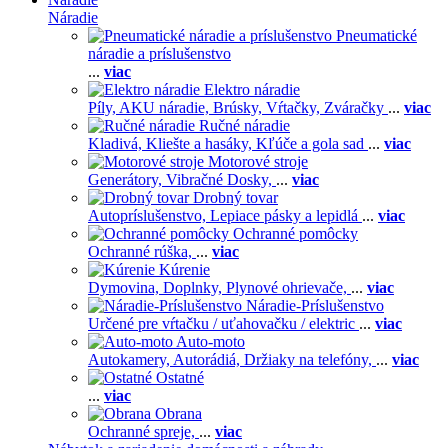
Náradie
Pneumatické
náradie a príslušenstvo
...
viac
Elektro náradie
Píly,
AKU náradie,
Brúsky,
Vŕtačky,
Zváračky
...
viac
Ručné náradie
Kladivá,
Kliešte a hasáky,
Kľúče a gola sad
...
viac
Motorové stroje
Generátory,
Vibračné Dosky,
...
viac
Drobný tovar
Autopríslušenstvo,
Lepiace pásky a lepidlá
...
viac
Ochranné pomôcky
Ochranné rúška,
...
viac
Kúrenie
Dymovina,
Doplnky,
Plynové ohrievače,
...
viac
Náradie-Príslušenstvo
Určené pre vŕtačku / uťahovačku / elektric
...
viac
Auto-moto
Autokamery,
Autorádiá,
Držiaky na telefóny,
...
viac
Ostatné
...
viac
Obrana
Ochranné spreje,
...
viac