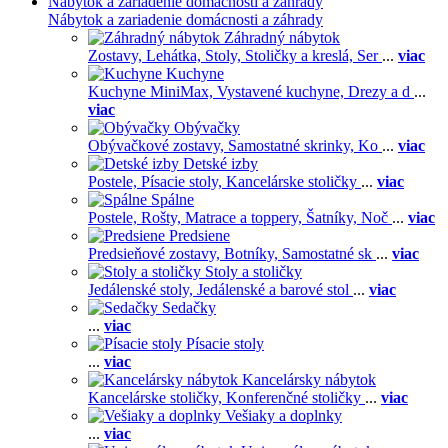
Nábytok a zariadenie domácnosti a záhrady
Nábytok a zariadenie domácnosti a záhrady
Záhradný nábytok
Zostavy,
Lehátka,
Stoly,
Stoličky a kreslá,
Ser
...
viac
Kuchyne
Kuchyne MiniMax,
Vystavené kuchyne,
Drezy a d
...
viac
Obývačky
Obývačkové zostavy,
Samostatné skrinky,
Ko
...
viac
Detské izby
Postele,
Písacie stoly,
Kancelárske stoličky
...
viac
Spálne
Postele,
Rošty,
Matrace a toppery,
Šatníky,
Noč
...
viac
Predsiene
Predsieňové zostavy,
Botníky,
Samostatné sk
...
viac
Stoly a stoličky
Jedálenské stoly,
Jedálenské a barové stol
...
viac
Sedačky
...
viac
Písacie stoly
...
viac
Kancelársky nábytok
Kancelárske stoličky,
Konferenčné stoličky
...
viac
Vešiaky a doplnky
...
viac