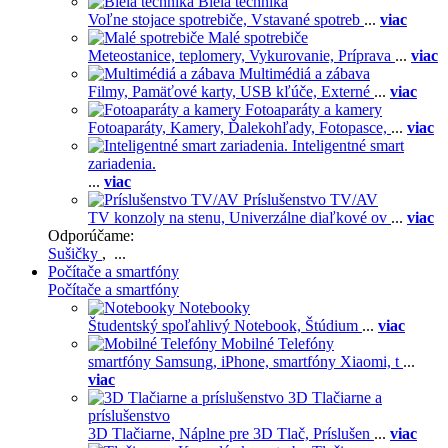
Biela technika
Voľne stojace spotrebiče,
Vstavané spotreb
...
viac
Malé spotrebiče
Meteostanice, teplomery,
Vykurovanie,
Príprava
...
viac
Multimédiá a zábava
Filmy,
Pamäťové karty,
USB kľúče,
Externé
...
viac
Fotoaparáty a kamery
Fotoaparáty,
Kamery,
Ďalekohľady,
Fotopasce,
...
viac
Inteligentné smart
zariadenia.
...
viac
Príslušenstvo TV/AV
TV konzoly na stenu,
Univerzálne diaľkové ov
...
viac
Odporúčame:
Sušičky
, ...
Počítače a smartfóny
Počítače a smartfóny
Notebooky
Študentský spoľahlivý Notebook,
Štúdium
...
viac
Mobilné Telefóny
smartfóny Samsung,
iPhone,
smartfóny Xiaomi,
t
...
viac
3D Tlačiarne a
príslušenstvo
3D Tlačiarne,
Náplne pre 3D Tlač,
Príslušen
...
viac