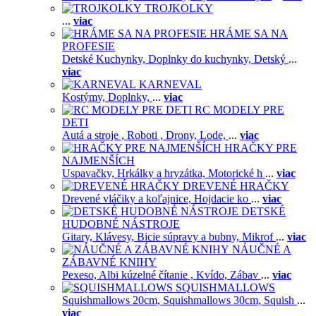
TROJKOLKY
...
viac
HRÁME SA NA
PROFESIE
Detské Kuchynky,
Doplnky do kuchynky,
Detský
...
viac
KARNEVAL
Kostýmy,
Doplnky,
...
viac
RC MODELY PRE
DETI
Autá a stroje ,
Roboti ,
Drony,
Lode,
...
viac
HRAČKY PRE
NAJMENŠÍCH
Uspavačky,
Hrkálky a hryzátka,
Motorické h
...
viac
DREVENÉ HRAČKY
Drevené vláčiky a koľajnice,
Hojdacie ko
...
viac
DETSKÉ
HUDOBNÉ NÁSTROJE
Gitary,
Klávesy,
Bicie súpravy a bubny,
Mikrof
...
viac
NÁUČNÉ A
ZÁBAVNÉ KNIHY
Pexeso,
Albi kúzelné čítanie ,
Kvído,
Zábav
...
viac
SQUISHMALLOWS
Squishmallows 20cm,
Squishmallows 30cm,
Squish
...
viac