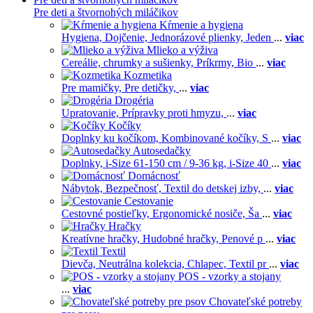
Pre deti a štvornohých miláčikov
Kŕmenie a hygiena
Hygiena,
Dojčenie,
Jednorázové plienky,
Jeden
...
viac
Mlieko a výživa
Cereálie, chrumky a sušienky,
Príkrmy,
Bio
...
viac
Kozmetika
Pre mamičky,
Pre detičky,
...
viac
Drogéria
Upratovanie,
Prípravky proti hmyzu,
...
viac
Kočíky
Doplnky ku kočíkom,
Kombinované kočíky,
S
...
viac
Autosedačky
Doplnky,
i-Size 61-150 cm / 9-36 kg,
i-Size 40
...
viac
Domácnosť
Nábytok,
Bezpečnosť,
Textil do detskej izby,
...
viac
Cestovanie
Cestovné postieľky,
Ergonomické nosiče,
Ša
...
viac
Hračky
Kreatívne hračky,
Hudobné hračky,
Penové p
...
viac
Textil
Dievča,
Neutrálna kolekcia,
Chlapec,
Textil pr
...
viac
POS - vzorky a stojany
...
viac
Chovateľské potreby