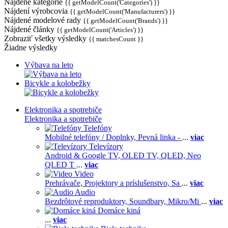
Nájdené kategórie
{{ getModelCount('Categories') }}
Nájdení výrobcovia
{{ getModelCount('Manufacturers') }}
Nájdené modelové rady
{{ getModelCount('Brands') }}
Nájdené články
{{ getModelCount('Articles') }}
Zobraziť všetky výsledky
{{ matchesCount }}
Žiadne výsledky
Výbava na leto
Bicykle a kolobežky
Elektronika a spotrebiče
Elektronika a spotrebiče
Telefóny
Mobilné telefóny / Doplnky,
Pevná linka -
...
viac
Televízory
Android & Google TV,
OLED TV,
QLED, Neo
QLED T
...
viac
Video
Prehrávače,
Projektory a príslušenstvo,
Sa
...
viac
Audio
Bezdrôtové reproduktory,
Soundbary,
Mikro/Mi
...
viac
Domáce kiná
...
viac