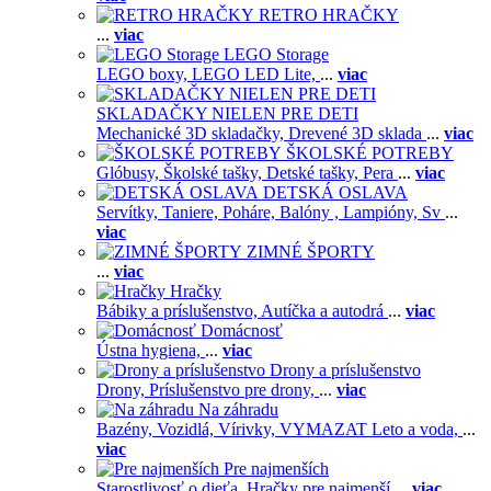
RETRO HRAČKY
...
viac
LEGO Storage
LEGO boxy,
LEGO LED Lite,
...
viac
SKLADAČKY NIELEN PRE DETI
Mechanické 3D skladačky,
Drevené 3D sklada
...
viac
ŠKOLSKÉ POTREBY
Glóbusy,
Školské tašky,
Detské tašky,
Pera
...
viac
DETSKÁ OSLAVA
Servítky,
Taniere,
Poháre,
Balóny ,
Lampióny,
Sv
...
viac
ZIMNÉ ŠPORTY
...
viac
Hračky
Bábiky a príslušenstvo,
Autíčka a autodrá
...
viac
Domácnosť
Ústna hygiena,
...
viac
Drony a príslušenstvo
Drony,
Príslušenstvo pre drony,
...
viac
Na záhradu
Bazény,
Vozidlá,
Vírivky,
VYMAZAT Leto a voda,
...
viac
Pre najmenších
Starostlivosť o dieťa,
Hračky pre najmenší
...
viac