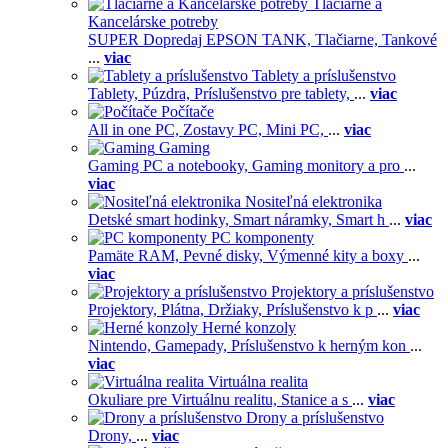
Tlačiarne a
Kancelárske potreby
SUPER Dopredaj EPSON TANK,
Tlačiarne,
Tankové
...
viac
Tablety a príslušenstvo
Tablety,
Púzdra,
Príslušenstvo pre tablety,
...
viac
Počítače
All in one PC,
Zostavy PC,
Mini PC,
...
viac
Gaming
Gaming PC a notebooky,
Gaming monitory a pro
...
viac
Nositeľná elektronika
Detské smart hodinky,
Smart náramky,
Smart h
...
viac
PC komponenty
Pamäte RAM,
Pevné disky,
Výmenné kity a boxy
...
viac
Projektory a príslušenstvo
Projektory,
Plátna,
Držiaky,
Príslušenstvo k p
...
viac
Herné konzoly
Nintendo,
Gamepady,
Príslušenstvo k herným kon
...
viac
Virtuálna realita
Okuliare pre Virtuálnu realitu,
Stanice a s
...
viac
Drony a príslušenstvo
Drony,
...
viac