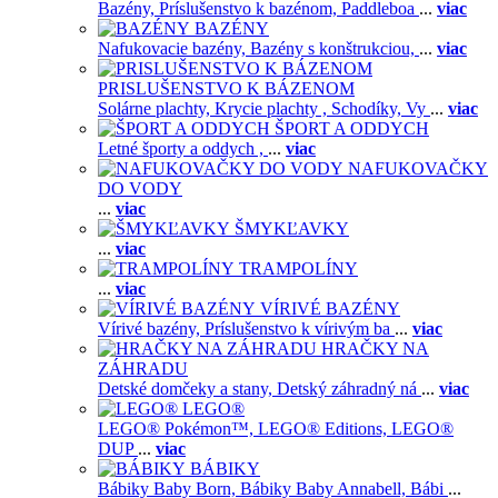
Bazény,
Príslušenstvo k bazénom,
Paddleboa
...
viac
BAZÉNY
Nafukovacie bazény,
Bazény s konštrukciou,
...
viac
PRISLUŠENSTVO K BÁZENOM
Solárne plachty,
Krycie plachty ,
Schodíky,
Vy
...
viac
ŠPORT A ODDYCH
Letné športy a oddych ,
...
viac
NAFUKOVAČKY
DO VODY
...
viac
ŠMYKĽAVKY
...
viac
TRAMPOLÍNY
...
viac
VÍRIVÉ BAZÉNY
Vírivé bazény,
Príslušenstvo k vírivým ba
...
viac
HRAČKY NA
ZÁHRADU
Detské domčeky a stany,
Detský záhradný ná
...
viac
LEGO®
LEGO® Pokémon™,
LEGO® Editions,
LEGO®
DUP
...
viac
BÁBIKY
Bábiky Baby Born,
Bábiky Baby Annabell,
Bábi
...