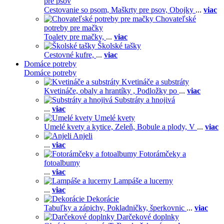
pre psov
Cestovanie so psom,
Maškrty pre psov,
Obojky
...
viac
Chovateľské
potreby pre mačky
Toalety pre mačky,
...
viac
Školské tašky
Cestovné kufre,
...
viac
Domáce potreby
Domáce potreby
Kvetináče a substráty
Kvetináče, obaly a hrantíky ,
Podložky po
...
viac
Substráty a hnojivá
...
viac
Umelé kvety
Umelé kvety a kytice,
Zeleň,
Bobule a plody,
V
...
viac
Anjeli
...
viac
Fotorámčeky a
fotoalbumy
...
viac
Lampáše a lucerny
...
viac
Dekorácie
Tabuľky a zápichy,
Pokladničky, šperkovnic
...
viac
Darčekové doplnky