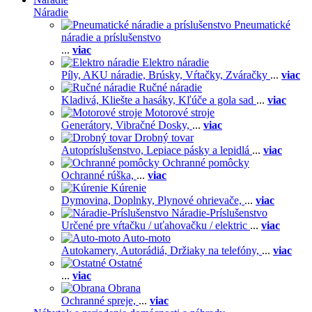
Náradie
Pneumatické
náradie a príslušenstvo
...
viac
Elektro náradie
Píly,
AKU náradie,
Brúsky,
Vŕtačky,
Zváračky
...
viac
Ručné náradie
Kladivá,
Kliešte a hasáky,
Kľúče a gola sad
...
viac
Motorové stroje
Generátory,
Vibračné Dosky,
...
viac
Drobný tovar
Autopríslušenstvo,
Lepiace pásky a lepidlá
...
viac
Ochranné pomôcky
Ochranné rúška,
...
viac
Kúrenie
Dymovina,
Doplnky,
Plynové ohrievače,
...
viac
Náradie-Príslušenstvo
Určené pre vŕtačku / uťahovačku / elektric
...
viac
Auto-moto
Autokamery,
Autorádiá,
Držiaky na telefóny,
...
viac
Ostatné
...
viac
Obrana
Ochranné spreje,
...
viac