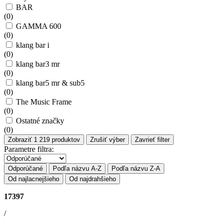
BAR
(
0
)
GAMMA 600
(
0
)
klang bar i
(
0
)
klang bar3 mr
(
0
)
klang bar5 mr & sub5
(
0
)
The Music Frame
(
0
)
Ostatné značky
(
0
)
Zobraziť
1 219
produktov
Zrušiť výber
Zavrieť filter
Parametre filtra:
Odporúčané
Podľa názvu A-Z
Podľa názvu Z-A
Od najlacnejšieho
Od najdrahšieho
17397
/