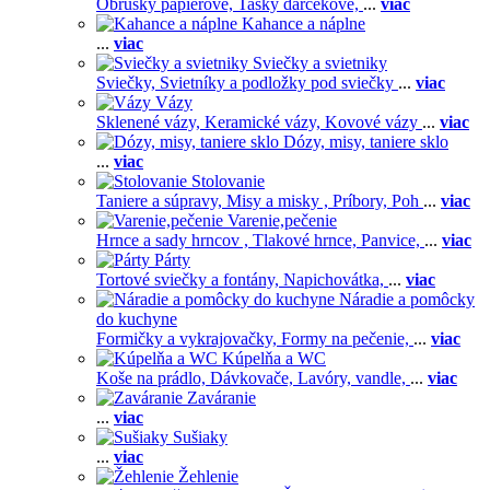
Obrúsky papierové,
Tašky darčekové,
...
viac
Kahance a náplne
...
viac
Sviečky a svietniky
Sviečky,
Svietníky a podložky pod sviečky
...
viac
Vázy
Sklenené vázy,
Keramické vázy,
Kovové vázy
...
viac
Dózy, misy, taniere sklo
...
viac
Stolovanie
Taniere a súpravy,
Misy a misky ,
Príbory,
Poh
...
viac
Varenie,pečenie
Hrnce a sady hrncov ,
Tlakové hrnce,
Panvice,
...
viac
Párty
Tortové sviečky a fontány,
Napichovátka,
...
viac
Náradie a pomôcky
do kuchyne
Formičky a vykrajovačky,
Formy na pečenie,
...
viac
Kúpelňa a WC
Koše na prádlo,
Dávkovače,
Lavóry, vandle,
...
viac
Zaváranie
...
viac
Sušiaky
...
viac
Žehlenie