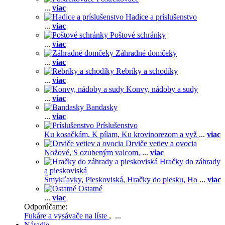
...
viac
Hadice a príslušenstvo
...
viac
Poštové schránky
...
viac
Záhradné domčeky
...
viac
Rebríky a schodíky
...
viac
Konvy, nádoby a sudy
...
viac
Bandasky
...
viac
Príslušenstvo
Ku kosačkám,
K pílam,
Ku krovinorezom a vyž
...
viac
Drviče vetiev a ovocia
Nožové,
S ozubeným valcom,
...
viac
Hračky do záhrady
a pieskoviská
Šmykľavky,
Pieskoviská,
Hračky do piesku,
Ho
...
viac
Ostatné
...
viac
Odporúčame:
Fukáre a vysávače na líste
, ...
Náradie