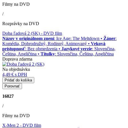
Filmy na DVD
/
Rozprávky na DVD
Doba ľadová 2 (SK)
- DVD film
Názov v originálnom znení
: Ice Age: The Meltdown •
Žáner
:
Komédia, Dobrodružný, Rodinný, Animovaný •
Veková
prístupnosť
: Bez obmedzenia •
Jazykové verzie
: Slovenčina,
Čeština, Angličtina •
Titulky
: Slovenčina, Čeština, Angličtina
Doprava zdarma
Na objednávku
4,49 €
s DPH
Pridať do košíka
Porovnať
16827
/
Filmy na DVD
X-Men 2
- DVD film