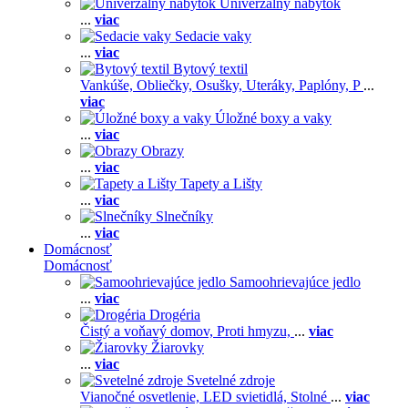
Univerzálny nábytok
...
viac
Sedacie vaky
...
viac
Bytový textil
Vankúše,
Obliečky,
Osušky,
Uteráky,
Paplóny,
P
...
viac
Úložné boxy a vaky
...
viac
Obrazy
...
viac
Tapety a Lišty
...
viac
Slnečníky
...
viac
Domácnosť
Domácnosť
Samoohrievajúce jedlo
...
viac
Drogéria
Čistý a voňavý domov,
Proti hmyzu,
...
viac
Žiarovky
...
viac
Svetelné zdroje
Vianočné osvetlenie,
LED svietidlá,
Stolné
...
viac