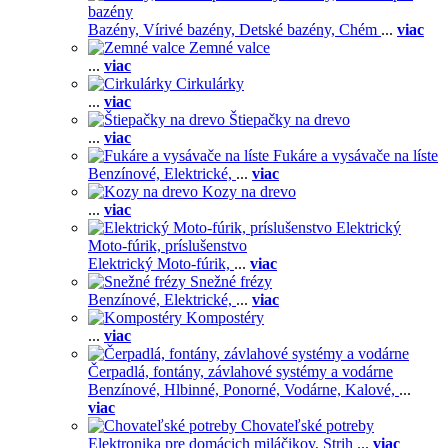
bazény
Bazény,
Vírivé bazény,
Detské bazény,
Chém
...
viac
Zemné valce
...
viac
Cirkulárky
...
viac
Štiepačky na drevo
...
viac
Fukáre a vysávače na líste
Benzínové,
Elektrické,
...
viac
Kozy na drevo
...
viac
Elektrický
Moto-fúrik, príslušenstvo
Elektrický Moto-fúrik,
...
viac
Snežné frézy
Benzínové,
Elektrické,
...
viac
Kompostéry
...
viac
Čerpadlá, fontány, závlahové systémy a vodárne
Benzínové,
Hlbinné,
Ponorné,
Vodárne,
Kalové,
...
viac
Chovateľské potreby
Elektronika pre domácich miláčikov,
Strih
...
viac