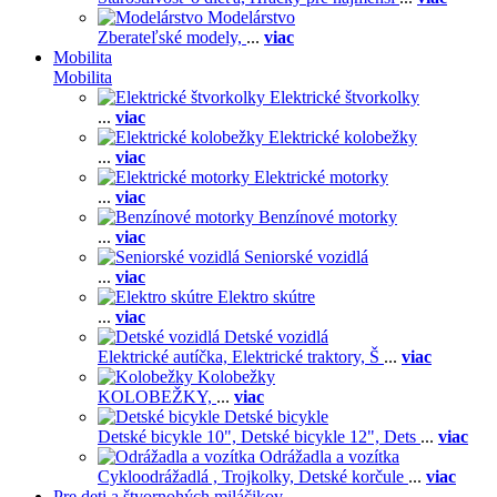
Modelárstvo
Zberateľské modely,
...
viac
Mobilita
Mobilita
Elektrické štvorkolky
...
viac
Elektrické kolobežky
...
viac
Elektrické motorky
...
viac
Benzínové motorky
...
viac
Seniorské vozidlá
...
viac
Elektro skútre
...
viac
Detské vozidlá
Elektrické autíčka,
Elektrické traktory,
Š
...
viac
Kolobežky
KOLOBEŽKY,
...
viac
Detské bicykle
Detské bicykle 10",
Detské bicykle 12",
Dets
...
viac
Odrážadla a vozítka
Cykloodrážadlá ,
Trojkolky,
Detské korčule
...
viac
Pre deti a štvornohých miláčikov