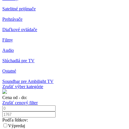
Satelitné prijímače
Prehrávače
Diaľkové ovládače
Filmy
Audio
Slúchadlá pre TV
Ostatné
Soundbar pre Ambilight TV
Zrušiť výber kategórie
Cena od - do:
Zrušiť cenový filter
Podľa štítkov:
Výpredaj