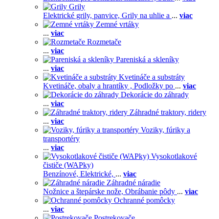
Grily
Elektrické grily, panvice,
Grily na uhlie a
...
viac
Zemné vrtáky
...
viac
Rozmetače
...
viac
Pareniská a skleníky
...
viac
Kvetináče a substráty
Kvetináče, obaly a hrantíky ,
Podložky po
...
viac
Dekorácie do záhrady
...
viac
Záhradné traktory, ridery
...
viac
Voziky, fúriky a
transportéry
...
viac
Vysokotlakové
čističe (WAPky)
Benzínové,
Elektrické,
...
viac
Záhradné náradie
Nožnice a štepárske nože,
Obrábanie pôdy
...
viac
Ochranné pomôcky
...
viac
Postrekovače