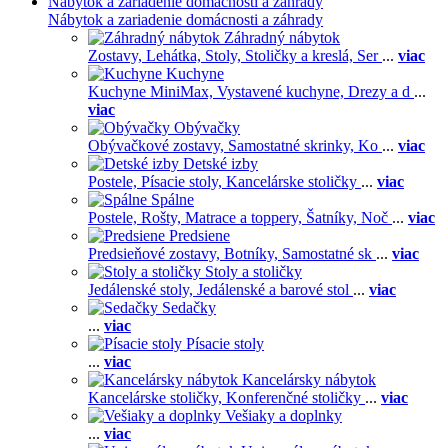
Nábytok a zariadenie domácnosti a záhrady
Nábytok a zariadenie domácnosti a záhrady
Záhradný nábytok
Zostavy,
Lehátka,
Stoly,
Stoličky a kreslá,
Ser
...
viac
Kuchyne
Kuchyne MiniMax,
Vystavené kuchyne,
Drezy a d
...
viac
Obývačky
Obývačkové zostavy,
Samostatné skrinky,
Ko
...
viac
Detské izby
Postele,
Písacie stoly,
Kancelárske stoličky
...
viac
Spálne
Postele,
Rošty,
Matrace a toppery,
Šatníky,
Noč
...
viac
Predsiene
Predsieňové zostavy,
Botníky,
Samostatné sk
...
viac
Stoly a stoličky
Jedálenské stoly,
Jedálenské a barové stol
...
viac
Sedačky
...
viac
Písacie stoly
...
viac
Kancelársky nábytok
Kancelárske stoličky,
Konferenčné stoličky
...
viac
Vešiaky a doplnky
...
viac