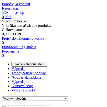
Pobočky a kontakt
Registrácia
0,00 €
V tvojom košíku:
V košíku nemáš žiadne produkty
Celková suma:
0,00 €
s DPH
Prejsť do nákupného košíka
0
Prihlásenie
Registrácia
Porovnanie
0
Hlavné kategórie
Menu
Výpredaj
Trendy v našej ponuke
%
Super akcie
Akcie
Výpredaj
Klubové ceny
Vybrané značky