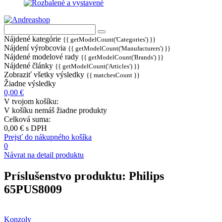
Nájdené kategórie
{{ getModelCount('Categories') }}
Nájdení výrobcovia
{{ getModelCount('Manufacturers') }}
Nájdené modelové rady
{{ getModelCount('Brands') }}
Nájdené články
{{ getModelCount('Articles') }}
Zobraziť všetky výsledky
{{ matchesCount }}
Žiadne výsledky
0,00 €
V tvojom košíku:
V košíku nemáš žiadne produkty
Celková suma:
0,00 €
s DPH
Prejsť do nákupného košíka
0
Návrat na detail produktu
Príslušenstvo produktu:
Philips
65PUS8009
Konzoly