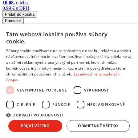
10.08.
u teba
0,99 €
s DPH
Pridať do košíka
Porovnať
23577
Táto webová lokalita používa súbory
cookie.
/
Súbory cookie používame na prispôsobenie obsahu, reklám a analýzu
Filmy na DVD
návštevnosti. Informácie o vašom používaní našej stránky zdieľame aj
s našimi reklamnými a analytickými partnermi, ktorí ich môžu
TEPUY - CESTA DO HLBÍN ZEME + Anglická verzia
- DVD
kombinovať s inými informáciami, ktoré ste im poskytli alebo ktoré
film
zhromaždili pri používaní ich služieb.
Zásady ochrany osobných
Názov v originálnom znení
: TEPUY - CESTA DO HLBÍN
ZEME •
Žáner
: Dobrodružný, Dokument •
Veková prístupnosť
:
údajov
Bez obmedzenia •
Jazykové verzie
: Slovenčina, Angličtina •
NEVYHNUTNE POTREBNÉ
VÝKONNOSŤ
Titulky
: Bez titulkov
Doprava zdarma
Posledné kusy
CIELENIE
FUNKCIE
NEKLASIFIKOVANÉ
Skladom 5 a viac kusov
ZOBRAZIŤ PODROBNOSTI
10.08.
u teba
1,99 €
s DPH
PRIJAŤ VŠETKO
ODMIETNUŤ VŠETKO
Pridať do košíka
Porovnať