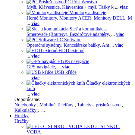
PC Príslušenstvo
Myši,
Klávesnice,
Klávesnica + myš,
Tašky k
...
viac
Monitory a displeje
Herné Monitory,
Monitory ACER,
Monitory DELL,
M
...
viac
Sieť a komunikácia
Smerovače (Routery),
Bezdrôtové adaptéry,
...
viac
PC Software
Operačné systémy,
Kancelárske balíky,
Ant
...
viac
HDD externé
...
viac
GPS navigácie
GPS navigácie,
...
viac
USB kľúče
...
viac
Čítačky elektronických
kníh
...
viac
Odporúčame:
Notebooky
,
Mobilné Telefóny
,
Tablety a príslušenstvo
,
Kalkulačky
, ...
Hračky
Hračky
LETO - SLNKO -
VODA