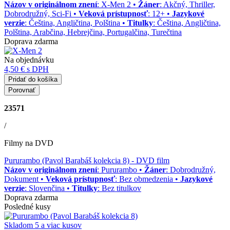
Názov v originálnom znení
: X-Men 2 •
Žáner
: Akčný, Thriller,
Dobrodružný, Sci-Fi •
Veková prístupnosť
: 12+ •
Jazykové
verzie
: Čeština, Angličtina, Polština •
Titulky
: Čeština, Angličtina,
Polština, Arabčina, Hebrejčina, Portugalčina, Turečtina
Doprava zdarma
Na objednávku
4,50 €
s DPH
Pridať do košíka
Porovnať
23571
/
Filmy na DVD
Pururambo (Pavol Barabáš kolekcia 8)
- DVD film
Názov v originálnom znení
: Pururambo •
Žáner
: Dobrodružný,
Dokument •
Veková prístupnosť
: Bez obmedzenia •
Jazykové
verzie
: Slovenčina •
Titulky
: Bez titulkov
Doprava zdarma
Posledné kusy
Skladom 5 a viac kusov