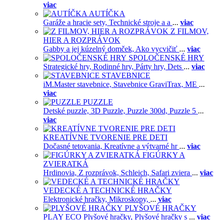
viac
AUTÍČKA
Garáže a hracie sety,
Technické stroje a a
...
viac
Z FILMOV,
HIER A ROZPRÁVOK
Gabby a jej kúzelný domček,
Ako vycvičiť
...
viac
SPOLOČENSKÉ HRY
Strategické hry,
Rodinné hry,
Párty hry,
Dets
...
viac
STAVEBNICE
iM.Master stavebnice,
Stavebnice GraviTrax,
ME
...
viac
PUZZLE
Detské puzzle,
3D Puzzle,
Puzzle 300d,
Puzzle 5
...
viac
KREATÍVNE TVORENIE PRE DETI
Dočasné tetovania,
Kreatívne a výtvarné hr
...
viac
FIGÚRKY A
ZVIERATKÁ
Hrdinovia,
Z rozprávok,
Schleich,
Safari zviera
...
viac
VEDECKÉ A TECHNICKÉ HRAČKY
Elektronické hračky,
Mikroskopy,
...
viac
PLYŠOVÉ HRAČKY
PLAY ECO Plyšové hračky,
Plyšové hračky s
...
viac