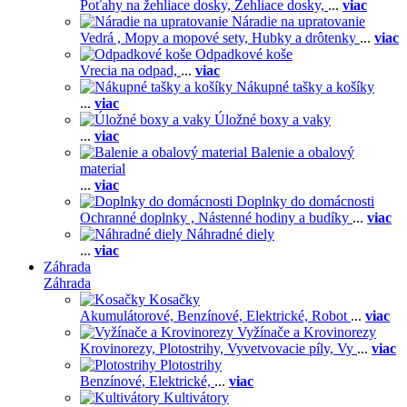
Poťahy na žehliace dosky,
Žehliace dosky,
...
viac
Náradie na upratovanie
Vedrá ,
Mopy a mopové sety,
Hubky a drôtenky
...
viac
Odpadkové koše
Vrecia na odpad,
...
viac
Nákupné tašky a košíky
...
viac
Úložné boxy a vaky
...
viac
Balenie a obalový
material
...
viac
Doplnky do domácnosti
Ochranné doplnky ,
Nástenné hodiny a budíky
...
viac
Náhradné diely
...
viac
Záhrada
Záhrada
Kosačky
Akumulátorové,
Benzínové,
Elektrické,
Robot
...
viac
Vyžínače a Krovinorezy
Krovinorezy,
Plotostrihy,
Vyvetvovacie píly,
Vy
...
viac
Plotostrihy
Benzínové,
Elektrické,
...
viac
Kultivátory