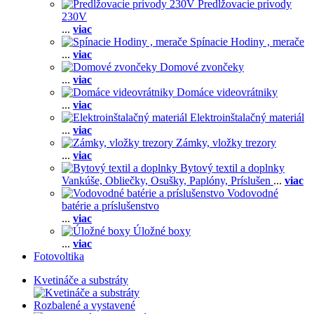
Predlžovacie prívody
230V
...
viac
Spínacie Hodiny , merače
...
viac
Domové zvončeky
...
viac
Domáce videovrátniky
...
viac
Elektroinštalačný materiál
...
viac
Zámky, vložky trezory
...
viac
Bytový textil a doplnky
Vankúše,
Obliečky,
Osušky,
Paplóny,
Príslušen
...
viac
Vodovodné
batérie a príslušenstvo
...
viac
Úložné boxy
...
viac
Fotovoltika
Kvetináče a substráty
Rozbalené a vystavené