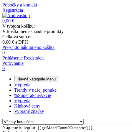
Pobočky a kontakt
Registrácia
0,00 €
V tvojom košíku:
V košíku nemáš žiadne produkty
Celková suma:
0,00 €
s DPH
Prejsť do nákupného košíka
0
Prihlásenie
Registrácia
Porovnanie
0
Hlavné kategórie
Menu
Výpredaj
Trendy v našej ponuke
%
Super akcie
Akcie
Výpredaj
Klubové ceny
Vybrané značky
Nájdené kategórie
{{ getModelCount('Categories') }}