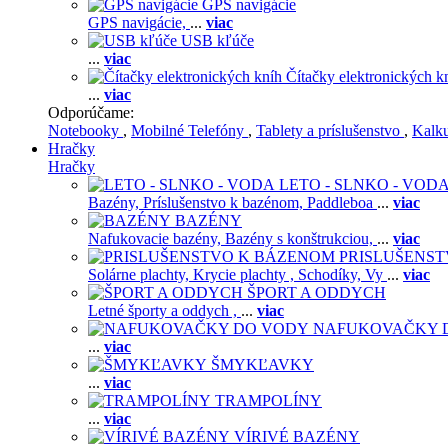
GPS navigácie
GPS navigácie,
...
viac
USB kľúče
...
viac
Čítačky elektronických k
...
viac
Odporúčame:
Notebooky
,
Mobilné Telefóny
,
Tablety a príslušenstvo
,
Kalk
Hračky
Hračky
LETO - SLNKO - VOD
Bazény,
Príslušenstvo k bazénom,
Paddleboa
...
viac
BAZÉNY
Nafukovacie bazény,
Bazény s konštrukciou,
...
viac
PRISLUŠENS
Solárne plachty,
Krycie plachty ,
Schodíky,
Vy
...
viac
ŠPORT A ODDYCH
Letné športy a oddych ,
...
viac
NAFUKOVAČKY 
...
viac
ŠMYKĽAVKY
...
viac
TRAMPOLÍNY
...
viac
VÍRIVÉ BAZÉNY