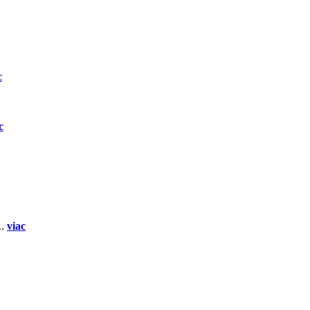
c
c
..
viac