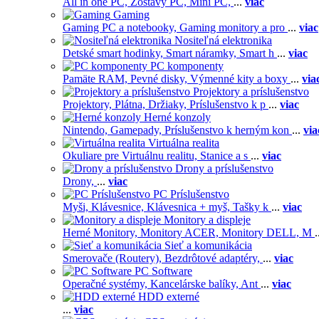
All in one PC,
Zostavy PC,
Mini PC,
...
viac
Gaming
Gaming PC a notebooky,
Gaming monitory a pro
...
viac
Nositeľná elektronika
Detské smart hodinky,
Smart náramky,
Smart h
...
viac
PC komponenty
Pamäte RAM,
Pevné disky,
Výmenné kity a boxy
...
via
Projektory a príslušenstvo
Projektory,
Plátna,
Držiaky,
Príslušenstvo k p
...
viac
Herné konzoly
Nintendo,
Gamepady,
Príslušenstvo k herným kon
...
via
Virtuálna realita
Okuliare pre Virtuálnu realitu,
Stanice a s
...
viac
Drony a príslušenstvo
Drony,
...
viac
PC Príslušenstvo
Myši,
Klávesnice,
Klávesnica + myš,
Tašky k
...
viac
Monitory a displeje
Herné Monitory,
Monitory ACER,
Monitory DELL,
M
.
Sieť a komunikácia
Smerovače (Routery),
Bezdrôtové adaptéry,
...
viac
PC Software
Operačné systémy,
Kancelárske balíky,
Ant
...
viac
HDD externé
...
viac