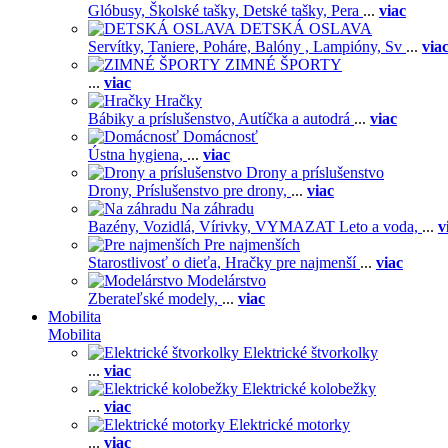
Glóbusy,
Školské tašky,
Detské tašky,
Pera
...
viac
DETSKÁ OSLAVA
Servítky,
Taniere,
Poháre,
Balóny ,
Lampióny,
Sv
...
via
ZIMNÉ ŠPORTY
...
viac
Hračky
Bábiky a príslušenstvo,
Autíčka a autodrá
...
viac
Domácnosť
Ústna hygiena,
...
viac
Drony a príslušenstvo
Drony,
Príslušenstvo pre drony,
...
viac
Na záhradu
Bazény,
Vozidlá,
Vírivky,
VYMAZAT Leto a voda,
...
v
Pre najmenších
Starostlivosť o dieťa,
Hračky pre najmenší
...
viac
Modelárstvo
Zberateľské modely,
...
viac
Mobilita
Mobilita
Elektrické štvorkolky
...
viac
Elektrické kolobežky
...
viac
Elektrické motorky
...
viac