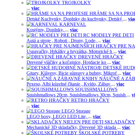
TROJKOLKY
...
viac
HRÁME SA NA PRO
Detské Kuchynky,
Doplnky do kuchynky,
Detský
...
via
KARNEVAL
Kostýmy,
Doplnky,
...
viac
RC MODELY PRE DETI
Autá a stroje ,
Roboti ,
Drony,
Lode,
...
viac
HRAČKY PRE NA
Uspavačky,
Hrkálky a hryzátka,
Motorické h
...
viac
DREVENÉ HRAČKY
Drevené vláčiky a koľajnice,
Hojdacie ko
...
viac
DETSKÉ HUD
Gitary,
Klávesy,
Bicie súpravy a bubny,
Mikrof
...
viac
NÁUČNÉ A ZÁ
Pexeso,
Albi kúzelné čítanie ,
Kvído,
Zábav
...
viac
SQUISHMALLOWS
Squishmallows 20cm,
Squishmallows 30cm,
Squish
...
v
RETRO HRAČKY
...
viac
LEGO Storage
LEGO boxy,
LEGO LED Lite,
...
viac
SKLADAČKY 
Mechanické 3D skladačky,
Drevené 3D sklada
...
viac
ŠKOLSKÉ POTREBY