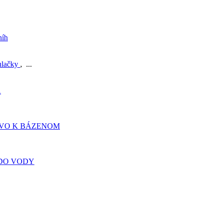
níh
ulačky
, ...
A
TVO K BÁZENOM
DO VODY