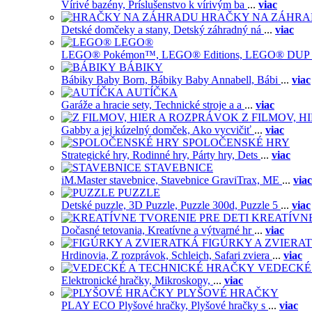
Vírivé bazény,
Príslušenstvo k vírivým ba
...
viac
HRAČKY NA ZÁHR
Detské domčeky a stany,
Detský záhradný ná
...
viac
LEGO®
LEGO® Pokémon™,
LEGO® Editions,
LEGO® DUP
BÁBIKY
Bábiky Baby Born,
Bábiky Baby Annabell,
Bábi
...
viac
AUTÍČKA
Garáže a hracie sety,
Technické stroje a a
...
viac
Z FILMOV, 
Gabby a jej kúzelný domček,
Ako vycvičiť
...
viac
SPOLOČENSKÉ HRY
Strategické hry,
Rodinné hry,
Párty hry,
Dets
...
viac
STAVEBNICE
iM.Master stavebnice,
Stavebnice GraviTrax,
ME
...
viac
PUZZLE
Detské puzzle,
3D Puzzle,
Puzzle 300d,
Puzzle 5
...
viac
KREATÍVNE
Dočasné tetovania,
Kreatívne a výtvarné hr
...
viac
FIGÚRKY A ZVIERA
Hrdinovia,
Z rozprávok,
Schleich,
Safari zviera
...
viac
VEDECKÉ
Elektronické hračky,
Mikroskopy,
...
viac
PLYŠOVÉ HRAČKY
PLAY ECO Plyšové hračky,
Plyšové hračky s
...
viac