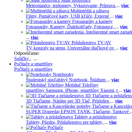
Malé spotrebiče
Meteostanice, teplomery,
Vykurovanie,
Príprava
...
viac
Multimédiá a zábava
Filmy,
Pamäťové karty,
USB kľúče,
Externé
...
viac
Fotoaparáty a kamery
Fotoaparáty,
Kamery,
Ďalekohľady,
Fotopasce,
...
viac
Inteligentné smart zariad
...
viac
Príslušenstvo TV/AV
TV konzoly na stenu,
Univerzálne diaľkové ov
...
viac
Odporúčame:
Sušičky
, ...
Počítače a smartfóny
Počítače a smartfóny
Notebooky
Študentský spoľahlivý Notebook,
Štúdium
...
viac
Mobilné Telefóny
smartfóny Samsung,
iPhone,
smartfóny Xiaomi,
t
...
viac
3D Tlačiarne a príslušen
3D Tlačiarne,
Náplne pre 3D Tlač,
Príslušen
...
viac
Tlačiarne a Kancelár
SUPER Dopredaj EPSON TANK,
Tlačiarne,
Tankové
.
Tablety a príslušenstvo
Tablety,
Púzdra,
Príslušenstvo pre tablety,
...
viac
Počítače