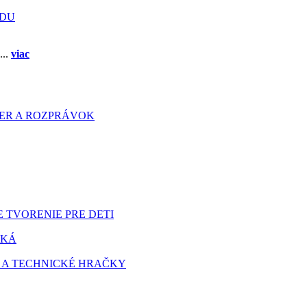
ADU
...
viac
HIER A ROZPRÁVOK
 TVORENIE PRE DETI
TKÁ
 A TECHNICKÉ HRAČKY