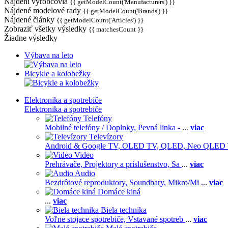
Nájdení výrobcovia
{{ getModelCount('Manufacturers') }}
Nájdené modelové rady
{{ getModelCount('Brands') }}
Nájdené články
{{ getModelCount('Articles') }}
Zobraziť všetky výsledky
{{ matchesCount }}
Žiadne výsledky
Výbava na leto
Bicykle a kolobežky
Elektronika a spotrebiče
Elektronika a spotrebiče
Telefóny
Mobilné telefóny / Doplnky,
Pevná linka -
...
viac
Televízory
Android & Google TV,
OLED TV,
QLED, Neo QLED
Video
Prehrávače,
Projektory a príslušenstvo,
Sa
...
viac
Audio
Bezdrôtové reproduktory,
Soundbary,
Mikro/Mi
...
viac
Domáce kiná
...
viac
Biela technika
Voľne stojace spotrebiče,
Vstavané spotreb
...
viac