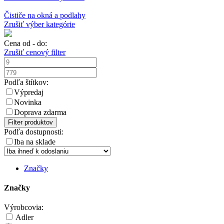
Čističe na okná a podlahy
Zrušiť výber kategórie
Cena od - do:
Zrušiť cenový filter
Podľa štítkov:
Výpredaj
Novinka
Doprava zdarma
Filter produktov
Podľa dostupnosti:
Iba na sklade
Značky
Značky
Výrobcovia:
Adler