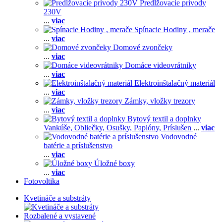
Predlžovacie prívody
230V
...
viac
Spínacie Hodiny , merače
...
viac
Domové zvončeky
...
viac
Domáce videovrátniky
...
viac
Elektroinštalačný materiál
...
viac
Zámky, vložky trezory
...
viac
Bytový textil a doplnky
Vankúše,
Obliečky,
Osušky,
Paplóny,
Príslušen
...
viac
Vodovodné
batérie a príslušenstvo
...
viac
Úložné boxy
...
viac
Fotovoltika
Kvetináče a substráty
Rozbalené a vystavené