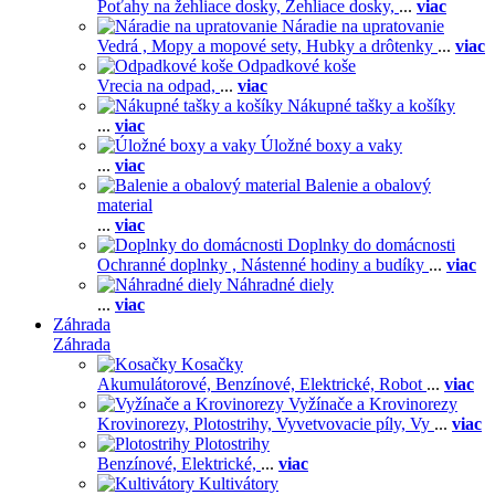
Poťahy na žehliace dosky,
Žehliace dosky,
...
viac
Náradie na upratovanie
Vedrá ,
Mopy a mopové sety,
Hubky a drôtenky
...
viac
Odpadkové koše
Vrecia na odpad,
...
viac
Nákupné tašky a košíky
...
viac
Úložné boxy a vaky
...
viac
Balenie a obalový
material
...
viac
Doplnky do domácnosti
Ochranné doplnky ,
Nástenné hodiny a budíky
...
viac
Náhradné diely
...
viac
Záhrada
Záhrada
Kosačky
Akumulátorové,
Benzínové,
Elektrické,
Robot
...
viac
Vyžínače a Krovinorezy
Krovinorezy,
Plotostrihy,
Vyvetvovacie píly,
Vy
...
viac
Plotostrihy
Benzínové,
Elektrické,
...
viac
Kultivátory