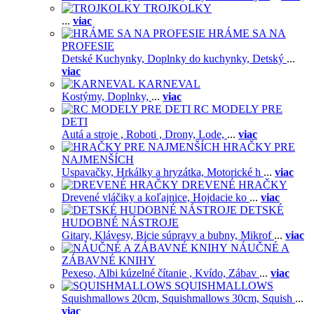
TROJKOLKY
...
viac
HRÁME SA NA
PROFESIE
Detské Kuchynky,
Doplnky do kuchynky,
Detský
...
viac
KARNEVAL
Kostýmy,
Doplnky,
...
viac
RC MODELY PRE
DETI
Autá a stroje ,
Roboti ,
Drony,
Lode,
...
viac
HRAČKY PRE
NAJMENŠÍCH
Uspavačky,
Hrkálky a hryzátka,
Motorické h
...
viac
DREVENÉ HRAČKY
Drevené vláčiky a koľajnice,
Hojdacie ko
...
viac
DETSKÉ
HUDOBNÉ NÁSTROJE
Gitary,
Klávesy,
Bicie súpravy a bubny,
Mikrof
...
viac
NÁUČNÉ A
ZÁBAVNÉ KNIHY
Pexeso,
Albi kúzelné čítanie ,
Kvído,
Zábav
...
viac
SQUISHMALLOWS
Squishmallows 20cm,
Squishmallows 30cm,
Squish
...
viac