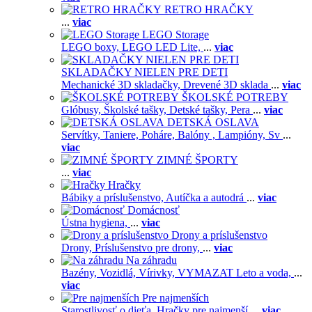
RETRO HRAČKY
...
viac
LEGO Storage
LEGO boxy,
LEGO LED Lite,
...
viac
SKLADAČKY NIELEN PRE DETI
Mechanické 3D skladačky,
Drevené 3D sklada
...
viac
ŠKOLSKÉ POTREBY
Glóbusy,
Školské tašky,
Detské tašky,
Pera
...
viac
DETSKÁ OSLAVA
Servítky,
Taniere,
Poháre,
Balóny ,
Lampióny,
Sv
...
viac
ZIMNÉ ŠPORTY
...
viac
Hračky
Bábiky a príslušenstvo,
Autíčka a autodrá
...
viac
Domácnosť
Ústna hygiena,
...
viac
Drony a príslušenstvo
Drony,
Príslušenstvo pre drony,
...
viac
Na záhradu
Bazény,
Vozidlá,
Vírivky,
VYMAZAT Leto a voda,
...
viac
Pre najmenších
Starostlivosť o dieťa,
Hračky pre najmenší
...
viac