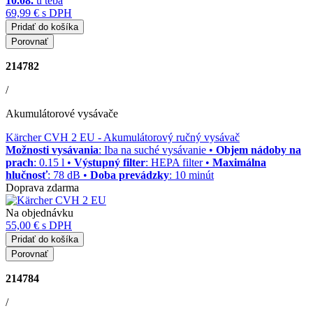
10.08.
u teba
69,99 €
s DPH
Pridať do košíka
Porovnať
214782
/
Akumulátorové vysávače
Kärcher CVH 2 EU
- Akumulátorový ručný vysávač
Možnosti vysávania
: Iba na suché vysávanie •
Objem nádoby na
prach
: 0.15 l •
Výstupný filter
: HEPA filter •
Maximálna
hlučnosť
: 78 dB •
Doba prevádzky
: 10 minút
Doprava zdarma
Na objednávku
55,00 €
s DPH
Pridať do košíka
Porovnať
214784
/