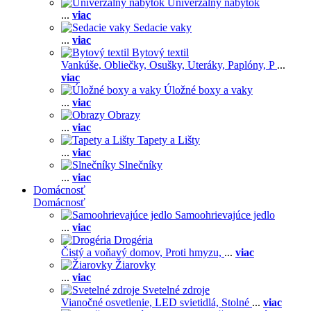
Univerzálny nábytok
...
viac
Sedacie vaky
...
viac
Bytový textil
Vankúše,
Obliečky,
Osušky,
Uteráky,
Paplóny,
P
...
viac
Úložné boxy a vaky
...
viac
Obrazy
...
viac
Tapety a Lišty
...
viac
Slnečníky
...
viac
Domácnosť
Domácnosť
Samoohrievajúce jedlo
...
viac
Drogéria
Čistý a voňavý domov,
Proti hmyzu,
...
viac
Žiarovky
...
viac
Svetelné zdroje
Vianočné osvetlenie,
LED svietidlá,
Stolné
...
viac