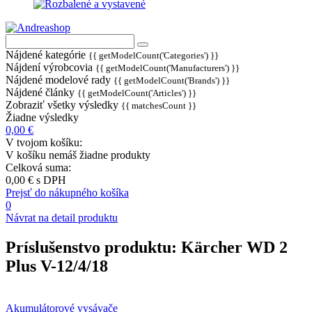
Nájdené kategórie
{{ getModelCount('Categories') }}
Nájdení výrobcovia
{{ getModelCount('Manufacturers') }}
Nájdené modelové rady
{{ getModelCount('Brands') }}
Nájdené články
{{ getModelCount('Articles') }}
Zobraziť všetky výsledky
{{ matchesCount }}
Žiadne výsledky
0,00 €
V tvojom košíku:
V košíku nemáš žiadne produkty
Celková suma:
0,00 €
s DPH
Prejsť do nákupného košíka
0
Návrat na detail produktu
Príslušenstvo produktu:
Kärcher WD 2
Plus V-12/4/18
Akumulátorové vysávače