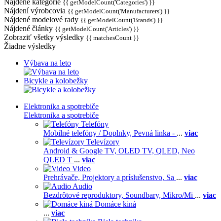
Nájdené kategórie
{{ getModelCount('Categories') }}
Nájdení výrobcovia
{{ getModelCount('Manufacturers') }}
Nájdené modelové rady
{{ getModelCount('Brands') }}
Nájdené články
{{ getModelCount('Articles') }}
Zobraziť všetky výsledky
{{ matchesCount }}
Žiadne výsledky
Výbava na leto
Bicykle a kolobežky
Elektronika a spotrebiče
Elektronika a spotrebiče
Telefóny
Mobilné telefóny / Doplnky,
Pevná linka -
...
viac
Televízory
Android & Google TV,
OLED TV,
QLED, Neo
QLED T
...
viac
Video
Prehrávače,
Projektory a príslušenstvo,
Sa
...
viac
Audio
Bezdrôtové reproduktory,
Soundbary,
Mikro/Mi
...
viac
Domáce kiná
...
viac