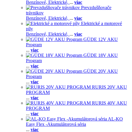
Benzínové,
Elektrické,
...
viac
Prevzdušňovače
trávnikov
Benzínové,
Elektrické,
...
viac
Elektrické a motorové
píly
Benzínové,
Elektrické,
...
viac
GÜDE 12V AKU
Program
...
viac
GÜDE 18V AKU
Program
...
viac
GÜDE 20V AKU
Program
...
viac
RURIS 20V AKU
PROGRAM
...
viac
RURIS 40V AKU
PROGRAM
...
viac
AL-KO
Easy Flex -Akumulátorová séria
...
viac