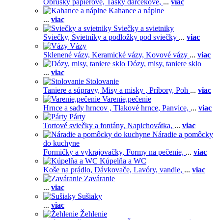
Obrúsky papierové,
Tašky darčekové,
...
viac
Kahance a náplne
...
viac
Sviečky a svietniky
Sviečky,
Svietníky a podložky pod sviečky
...
viac
Vázy
Sklenené vázy,
Keramické vázy,
Kovové vázy
...
viac
Dózy, misy, taniere sklo
...
viac
Stolovanie
Taniere a súpravy,
Misy a misky ,
Príbory,
Poh
...
viac
Varenie,pečenie
Hrnce a sady hrncov ,
Tlakové hrnce,
Panvice,
...
viac
Párty
Tortové sviečky a fontány,
Napichovátka,
...
viac
Náradie a pomôcky
do kuchyne
Formičky a vykrajovačky,
Formy na pečenie,
...
viac
Kúpelňa a WC
Koše na prádlo,
Dávkovače,
Lavóry, vandle,
...
viac
Zaváranie
...
viac
Sušiaky
...
viac
Žehlenie