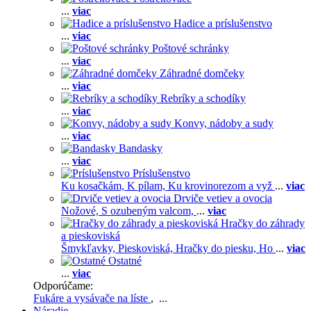
...
viac
Hadice a príslušenstvo
...
viac
Poštové schránky
...
viac
Záhradné domčeky
...
viac
Rebríky a schodíky
...
viac
Konvy, nádoby a sudy
...
viac
Bandasky
...
viac
Príslušenstvo
Ku kosačkám,
K pílam,
Ku krovinorezom a vyž
...
viac
Drviče vetiev a ovocia
Nožové,
S ozubeným valcom,
...
viac
Hračky do záhrady
a pieskoviská
Šmykľavky,
Pieskoviská,
Hračky do piesku,
Ho
...
viac
Ostatné
...
viac
Odporúčame:
Fukáre a vysávače na líste
, ...
Náradie