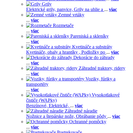
Grily
Elektrické grily, panvice,
Grily na uhlie a
...
viac
Zemné vrtáky
...
viac
Rozmetače
...
viac
Pareniská a skleníky
...
viac
Kvetináče a substráty
Kvetináče, obaly a hrantíky ,
Podložky po
...
viac
Dekorácie do záhrady
...
viac
Záhradné traktory, ridery
...
viac
Voziky, fúriky a
transportéry
...
viac
Vysokotlakové
čističe (WAPky)
Benzínové,
Elektrické,
...
viac
Záhradné náradie
Nožnice a štepárske nože,
Obrábanie pôdy
...
viac
Ochranné pomôcky
...
viac
Postrekovače