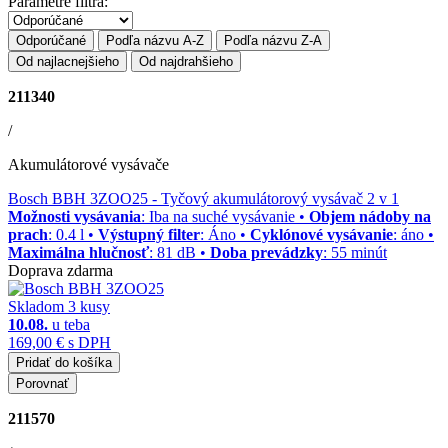
Parametre filtra:
Odporúčané
Podľa názvu A-Z
Podľa názvu Z-A
Od najlacnejšieho
Od najdrahšieho
211340
/
Akumulátorové vysávače
Bosch BBH 3ZOO25
- Tyčový akumulátorový vysávač 2 v 1
Možnosti vysávania
: Iba na suché vysávanie •
Objem nádoby na
prach
: 0.4 l •
Výstupný filter
: Áno •
Cyklónové vysávanie
: áno •
Maximálna hlučnosť
: 81 dB •
Doba prevádzky
: 55 minút
Doprava zdarma
Skladom 3 kusy
10.08.
u teba
169,00 €
s DPH
Pridať do košíka
Porovnať
211570