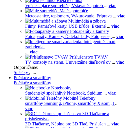
Biela technika
Voľne stojace spotrebiče,
Vstavané spotreb
...
viac
Malé spotrebiče
Meteostanice, teplomery,
Vykurovanie,
Príprava
...
viac
Multimédiá a zábava
Filmy,
Pamäťové karty,
USB kľúče,
Externé
...
viac
Fotoaparáty a kamery
Fotoaparáty,
Kamery,
Ďalekohľady,
Fotopasce,
...
viac
Inteligentné smart
zariadenia.
...
viac
Príslušenstvo TV/AV
TV konzoly na stenu,
Univerzálne diaľkové ov
...
viac
Odporúčame:
Sušičky
, ...
Počítače a smartfóny
Počítače a smartfóny
Notebooky
Študentský spoľahlivý Notebook,
Štúdium
...
viac
Mobilné Telefóny
smartfóny Samsung,
iPhone,
smartfóny Xiaomi,
t
...
viac
3D Tlačiarne a
príslušenstvo
3D Tlačiarne,
Náplne pre 3D Tlač,
Príslušen
...
viac