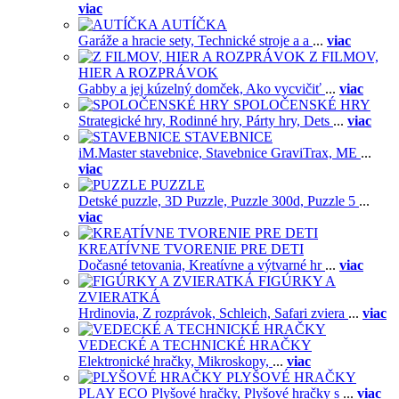
viac
AUTÍČKA
Garáže a hracie sety,
Technické stroje a a
...
viac
Z FILMOV,
HIER A ROZPRÁVOK
Gabby a jej kúzelný domček,
Ako vycvičiť
...
viac
SPOLOČENSKÉ HRY
Strategické hry,
Rodinné hry,
Párty hry,
Dets
...
viac
STAVEBNICE
iM.Master stavebnice,
Stavebnice GraviTrax,
ME
...
viac
PUZZLE
Detské puzzle,
3D Puzzle,
Puzzle 300d,
Puzzle 5
...
viac
KREATÍVNE TVORENIE PRE DETI
Dočasné tetovania,
Kreatívne a výtvarné hr
...
viac
FIGÚRKY A
ZVIERATKÁ
Hrdinovia,
Z rozprávok,
Schleich,
Safari zviera
...
viac
VEDECKÉ A TECHNICKÉ HRAČKY
Elektronické hračky,
Mikroskopy,
...
viac
PLYŠOVÉ HRAČKY
PLAY ECO Plyšové hračky,
Plyšové hračky s
...
viac