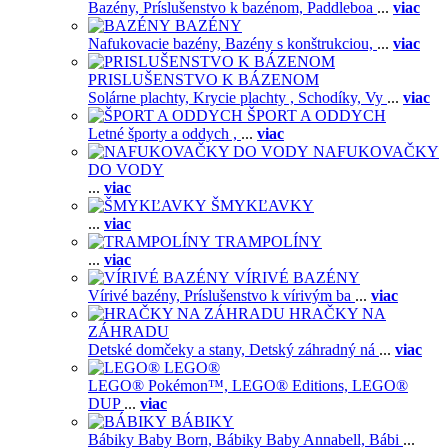
Bazény,
Príslušenstvo k bazénom,
Paddleboa
...
viac
BAZÉNY
Nafukovacie bazény,
Bazény s konštrukciou,
...
viac
PRISLUŠENSTVO K BÁZENOM
Solárne plachty,
Krycie plachty ,
Schodíky,
Vy
...
viac
ŠPORT A ODDYCH
Letné športy a oddych ,
...
viac
NAFUKOVAČKY
DO VODY
...
viac
ŠMYKĽAVKY
...
viac
TRAMPOLÍNY
...
viac
VÍRIVÉ BAZÉNY
Vírivé bazény,
Príslušenstvo k vírivým ba
...
viac
HRAČKY NA
ZÁHRADU
Detské domčeky a stany,
Detský záhradný ná
...
viac
LEGO®
LEGO® Pokémon™,
LEGO® Editions,
LEGO®
DUP
...
viac
BÁBIKY
Bábiky Baby Born,
Bábiky Baby Annabell,
Bábi
...