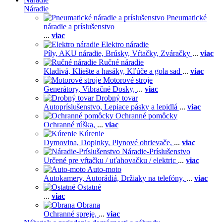
Náradie
Pneumatické
náradie a príslušenstvo
...
viac
Elektro náradie
Píly,
AKU náradie,
Brúsky,
Vŕtačky,
Zváračky
...
viac
Ručné náradie
Kladivá,
Kliešte a hasáky,
Kľúče a gola sad
...
viac
Motorové stroje
Generátory,
Vibračné Dosky,
...
viac
Drobný tovar
Autopríslušenstvo,
Lepiace pásky a lepidlá
...
viac
Ochranné pomôcky
Ochranné rúška,
...
viac
Kúrenie
Dymovina,
Doplnky,
Plynové ohrievače,
...
viac
Náradie-Príslušenstvo
Určené pre vŕtačku / uťahovačku / elektric
...
viac
Auto-moto
Autokamery,
Autorádiá,
Držiaky na telefóny,
...
viac
Ostatné
...
viac
Obrana
Ochranné spreje,
...
viac