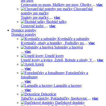
pre psov
Cestovanie so psom,
Maškrty pre psov,
Obojky
...
viac
Chovateľské
potreby pre mačky
Toalety pre mačky,
...
viac
Školské tašky
Cestovné kufre,
...
viac
Domáce potreby
Domáce potreby
Kvetináče a substráty
Kvetináče, obaly a hrantíky ,
Podložky po
...
viac
Substráty a hnojivá
...
viac
Umelé kvety
Umelé kvety a kytice,
Zeleň,
Bobule a plody,
V
...
viac
Anjeli
...
viac
Fotorámčeky a
fotoalbumy
...
viac
Lampáše a lucerny
...
viac
Dekorácie
Tabuľky a zápichy,
Pokladničky, šperkovnic
...
viac
Darčekové doplnky