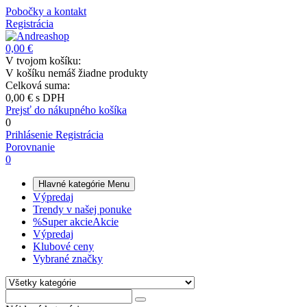
Pobočky a kontakt
Registrácia
0,00 €
V tvojom košíku:
V košíku nemáš žiadne produkty
Celková suma:
0,00 €
s DPH
Prejsť do nákupného košíka
0
Prihlásenie
Registrácia
Porovnanie
0
Hlavné kategórie
Menu
Výpredaj
Trendy v našej ponuke
%
Super akcie
Akcie
Výpredaj
Klubové ceny
Vybrané značky