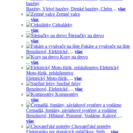
bazény
Bazény,
Vírivé bazény,
Detské bazény,
Chém
...
viac
Zemné valce
...
viac
Cirkulárky
...
viac
Štiepačky na drevo
...
viac
Fukáre a vysávače na líste
Benzínové,
Elektrické,
...
viac
Kozy na drevo
...
viac
Elektrický
Moto-fúrik, príslušenstvo
Elektrický Moto-fúrik,
...
viac
Snežné frézy
Benzínové,
Elektrické,
...
viac
Kompostéry
...
viac
Čerpadlá, fontány, závlahové systémy a vodárne
Benzínové,
Hlbinné,
Ponorné,
Vodárne,
Kalové,
...
viac
Chovateľské potreby
Elektronika pre domácich miláčikov,
Strih
...
viac