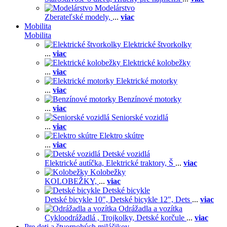
Modelárstvo
Zberateľské modely,
...
viac
Mobilita
Mobilita
Elektrické štvorkolky
...
viac
Elektrické kolobežky
...
viac
Elektrické motorky
...
viac
Benzínové motorky
...
viac
Seniorské vozidlá
...
viac
Elektro skútre
...
viac
Detské vozidlá
Elektrické autíčka,
Elektrické traktory,
Š
...
viac
Kolobežky
KOLOBEŽKY,
...
viac
Detské bicykle
Detské bicykle 10",
Detské bicykle 12",
Dets
...
viac
Odrážadla a vozítka
Cykloodrážadlá ,
Trojkolky,
Detské korčule
...
viac
Pre deti a štvornohých miláčikov