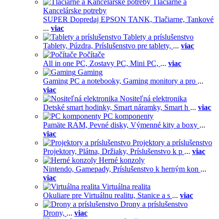
Tlačiarne a
Kancelárske potreby
SUPER Dopredaj EPSON TANK,
Tlačiarne,
Tankové
...
viac
Tablety a príslušenstvo
Tablety,
Púzdra,
Príslušenstvo pre tablety,
...
viac
Počítače
All in one PC,
Zostavy PC,
Mini PC,
...
viac
Gaming
Gaming PC a notebooky,
Gaming monitory a pro
...
viac
Nositeľná elektronika
Detské smart hodinky,
Smart náramky,
Smart h
...
viac
PC komponenty
Pamäte RAM,
Pevné disky,
Výmenné kity a boxy
...
viac
Projektory a príslušenstvo
Projektory,
Plátna,
Držiaky,
Príslušenstvo k p
...
viac
Herné konzoly
Nintendo,
Gamepady,
Príslušenstvo k herným kon
...
viac
Virtuálna realita
Okuliare pre Virtuálnu realitu,
Stanice a s
...
viac
Drony a príslušenstvo
Drony,
...
viac