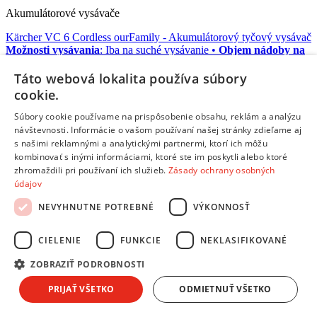
Akumulátorové vysávače
Kärcher VC 6 Cordless ourFamily
- Akumulátorový tyčový vysávač
Možnosti vysávania
: Iba na suché vysávanie •
Objem nádoby na
prach
: 0.8 l •
Výstupný filter
: Antialergický filter HEPA 12 •
Cyklónové vysávanie
: áno •
Maximálna hlučnosť
: 78 dB •
Doba
Táto webová lokalita používa súbory
prevádzky
: 50 minút
cookie.
Doprava zdarma
Súbory cookie používame na prispôsobenie obsahu, reklám a analýzu
Na objednávku
návštevnosti. Informácie o vašom používaní našej stránky zdieľame aj
319,00 €
s DPH
s našimi reklamnými a analytickými partnermi, ktorí ich môžu
Pridať do košíka
kombinovať s inými informáciami, ktoré ste im poskytli alebo ktoré
Porovnať
zhromaždili pri používaní ich služieb.
Zásady ochrany osobných
údajov
215416
NEVYHNUTNE POTREBNÉ
VÝKONNOSŤ
/
CIELENIE
FUNKCIE
NEKLASIFIKOVANÉ
Akumulátorové vysávače
ZOBRAZIŤ PODROBNOSTI
Cecotec Conga Immortal Extreme Suction
- Ručný akumulátorový
vysávač
PRIJAŤ VŠETKO
ODMIETNUŤ VŠETKO
Možnosti vysávania
: Na suché aj mokré vysávanie •
Objem
nádoby na prach
: 0.5 l •
Výstupný filter
: Áno •
Cyklónové
vysávanie
: áno •
Maximálna hlučnosť
: 78 dB •
Doba prevádzky
: