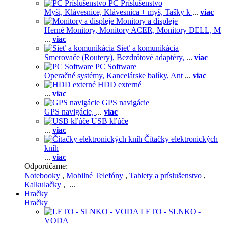
PC Príslušenstvo
Myši,
Klávesnice,
Klávesnica + myš,
Tašky k
...
viac
Monitory a displeje
Herné Monitory,
Monitory ACER,
Monitory DELL,
M
...
viac
Sieť a komunikácia
Smerovače (Routery),
Bezdrôtové adaptéry,
...
viac
PC Software
Operačné systémy,
Kancelárske balíky,
Ant
...
viac
HDD externé
...
viac
GPS navigácie
GPS navigácie,
...
viac
USB kľúče
...
viac
Čítačky elektronických
kníh
...
viac
Odporúčame:
Notebooky
,
Mobilné Telefóny
,
Tablety a príslušenstvo
,
Kalkulačky
, ...
Hračky
Hračky
LETO - SLNKO -
VODA