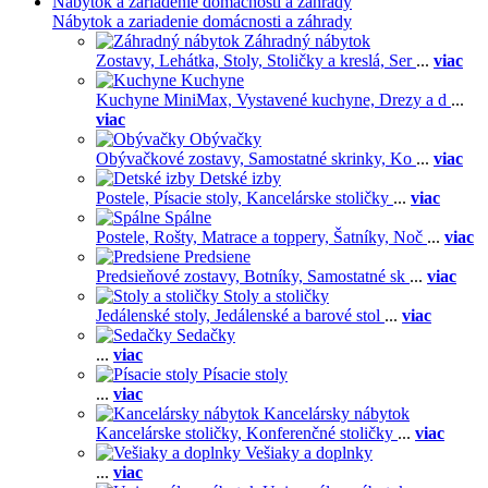
Nábytok a zariadenie domácnosti a záhrady
Nábytok a zariadenie domácnosti a záhrady
Záhradný nábytok
Zostavy,
Lehátka,
Stoly,
Stoličky a kreslá,
Ser
...
viac
Kuchyne
Kuchyne MiniMax,
Vystavené kuchyne,
Drezy a d
...
viac
Obývačky
Obývačkové zostavy,
Samostatné skrinky,
Ko
...
viac
Detské izby
Postele,
Písacie stoly,
Kancelárske stoličky
...
viac
Spálne
Postele,
Rošty,
Matrace a toppery,
Šatníky,
Noč
...
viac
Predsiene
Predsieňové zostavy,
Botníky,
Samostatné sk
...
viac
Stoly a stoličky
Jedálenské stoly,
Jedálenské a barové stol
...
viac
Sedačky
...
viac
Písacie stoly
...
viac
Kancelársky nábytok
Kancelárske stoličky,
Konferenčné stoličky
...
viac
Vešiaky a doplnky
...
viac