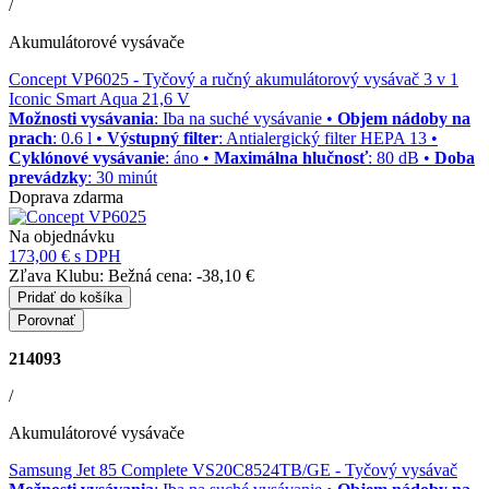
/
Akumulátorové vysávače
Concept VP6025
- Tyčový a ručný akumulátorový vysávač 3 v 1
Iconic Smart Aqua 21,6 V
Možnosti vysávania
: Iba na suché vysávanie •
Objem nádoby na
prach
: 0.6 l •
Výstupný filter
: Antialergický filter HEPA 13 •
Cyklónové vysávanie
: áno •
Maximálna hlučnosť
: 80 dB •
Doba
prevádzky
: 30 minút
Doprava zdarma
Na objednávku
173,00 €
s DPH
Zľava Klubu:
Bežná cena:
-38,10 €
Pridať do košíka
Porovnať
214093
/
Akumulátorové vysávače
Samsung Jet 85 Complete VS20C8524TB/GE
- Tyčový vysávač