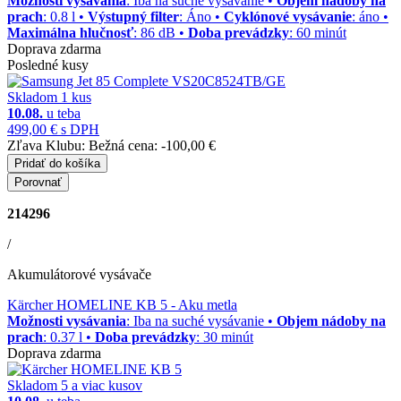
Možnosti vysávania
: Iba na suché vysávanie •
Objem nádoby na
prach
: 0.8 l •
Výstupný filter
: Áno •
Cyklónové vysávanie
: áno •
Maximálna hlučnosť
: 86 dB •
Doba prevádzky
: 60 minút
Doprava zdarma
Posledné kusy
Skladom 1 kus
10.08.
u teba
499,00 €
s DPH
Zľava Klubu:
Bežná cena:
-100,00 €
Pridať do košíka
Porovnať
214296
/
Akumulátorové vysávače
Kärcher HOMELINE KB 5
- Aku metla
Možnosti vysávania
: Iba na suché vysávanie •
Objem nádoby na
prach
: 0.37 l •
Doba prevádzky
: 30 minút
Doprava zdarma
Skladom 5 a viac kusov