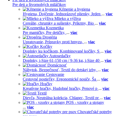
Pre deti a štvornohých miláčikov
Kŕmenie a hygiena
Hygiena,
Dojčenie,
Jednorázové plienky,
Jeden
...
viac
Mlieko a výživa
Cereálie, chrumky a sušienky,
Príkrmy,
Bio
...
viac
Kozmetika
Pre mamičky,
Pre detičky,
...
viac
Drogéria
Upratovanie,
Prípravky proti hmyzu,
...
viac
Kočíky
Doplnky ku kočíkom,
Kombinované kočíky,
S
...
viac
Autosedačky
Doplnky,
i-Size 61-150 cm / 9-36 kg,
i-Size 40
...
viac
Domácnosť
Nábytok,
Bezpečnosť,
Textil do detskej izby,
...
viac
Cestovanie
Cestovné postieľky,
Ergonomické nosiče,
Ša
...
viac
Hračky
Kreatívne hračky,
Hudobné hračky,
Penové p
...
viac
Textil
Dievča,
Neutrálna kolekcia,
Chlapec,
Textil pr
...
viac
POS - vzorky a stojany
...
viac
Chovateľské potreby