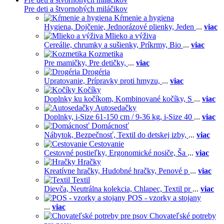
Pre deti a štvornohých miláčikov
Kŕmenie a hygiena
Hygiena,
Dojčenie,
Jednorázové plienky,
Jeden
...
viac
Mlieko a výživa
Cereálie, chrumky a sušienky,
Príkrmy,
Bio
...
viac
Kozmetika
Pre mamičky,
Pre detičky,
...
viac
Drogéria
Upratovanie,
Prípravky proti hmyzu,
...
viac
Kočíky
Doplnky ku kočíkom,
Kombinované kočíky,
S
...
viac
Autosedačky
Doplnky,
i-Size 61-150 cm / 9-36 kg,
i-Size 40
...
viac
Domácnosť
Nábytok,
Bezpečnosť,
Textil do detskej izby,
...
viac
Cestovanie
Cestovné postieľky,
Ergonomické nosiče,
Ša
...
viac
Hračky
Kreatívne hračky,
Hudobné hračky,
Penové p
...
viac
Textil
Dievča,
Neutrálna kolekcia,
Chlapec,
Textil pr
...
viac
POS - vzorky a stojany
...
viac
Chovateľské potreby