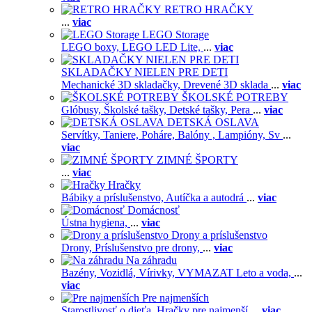
RETRO HRAČKY
...
viac
LEGO Storage
LEGO boxy,
LEGO LED Lite,
...
viac
SKLADAČKY NIELEN PRE DETI
Mechanické 3D skladačky,
Drevené 3D sklada
...
viac
ŠKOLSKÉ POTREBY
Glóbusy,
Školské tašky,
Detské tašky,
Pera
...
viac
DETSKÁ OSLAVA
Servítky,
Taniere,
Poháre,
Balóny ,
Lampióny,
Sv
...
viac
ZIMNÉ ŠPORTY
...
viac
Hračky
Bábiky a príslušenstvo,
Autíčka a autodrá
...
viac
Domácnosť
Ústna hygiena,
...
viac
Drony a príslušenstvo
Drony,
Príslušenstvo pre drony,
...
viac
Na záhradu
Bazény,
Vozidlá,
Vírivky,
VYMAZAT Leto a voda,
...
viac
Pre najmenších
Starostlivosť o dieťa,
Hračky pre najmenší
...
viac