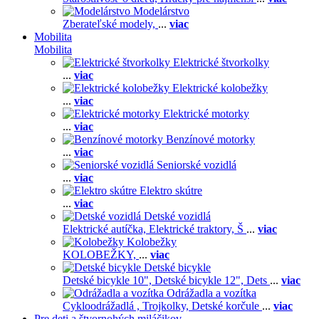
Modelárstvo
Zberateľské modely,
...
viac
Mobilita
Mobilita
Elektrické štvorkolky
...
viac
Elektrické kolobežky
...
viac
Elektrické motorky
...
viac
Benzínové motorky
...
viac
Seniorské vozidlá
...
viac
Elektro skútre
...
viac
Detské vozidlá
Elektrické autíčka,
Elektrické traktory,
Š
...
viac
Kolobežky
KOLOBEŽKY,
...
viac
Detské bicykle
Detské bicykle 10",
Detské bicykle 12",
Dets
...
viac
Odrážadla a vozítka
Cykloodrážadlá ,
Trojkolky,
Detské korčule
...
viac
Pre deti a štvornohých miláčikov