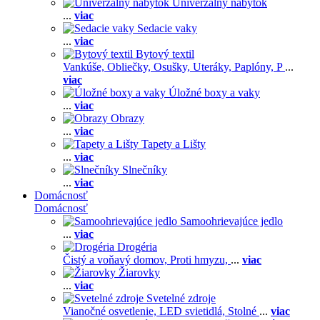
Univerzálny nábytok
...
viac
Sedacie vaky
...
viac
Bytový textil
Vankúše,
Obliečky,
Osušky,
Uteráky,
Paplóny,
P
...
viac
Úložné boxy a vaky
...
viac
Obrazy
...
viac
Tapety a Lišty
...
viac
Slnečníky
...
viac
Domácnosť
Domácnosť
Samoohrievajúce jedlo
...
viac
Drogéria
Čistý a voňavý domov,
Proti hmyzu,
...
viac
Žiarovky
...
viac
Svetelné zdroje
Vianočné osvetlenie,
LED svietidlá,
Stolné
...
viac