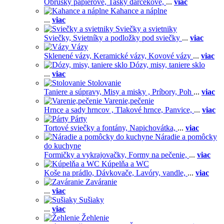
Obrúsky papierové,
Tašky darčekové,
...
viac
Kahance a náplne
...
viac
Sviečky a svietniky
Sviečky,
Svietníky a podložky pod sviečky
...
viac
Vázy
Sklenené vázy,
Keramické vázy,
Kovové vázy
...
viac
Dózy, misy, taniere sklo
...
viac
Stolovanie
Taniere a súpravy,
Misy a misky ,
Príbory,
Poh
...
viac
Varenie,pečenie
Hrnce a sady hrncov ,
Tlakové hrnce,
Panvice,
...
viac
Párty
Tortové sviečky a fontány,
Napichovátka,
...
viac
Náradie a pomôcky
do kuchyne
Formičky a vykrajovačky,
Formy na pečenie,
...
viac
Kúpelňa a WC
Koše na prádlo,
Dávkovače,
Lavóry, vandle,
...
viac
Zaváranie
...
viac
Sušiaky
...
viac
Žehlenie