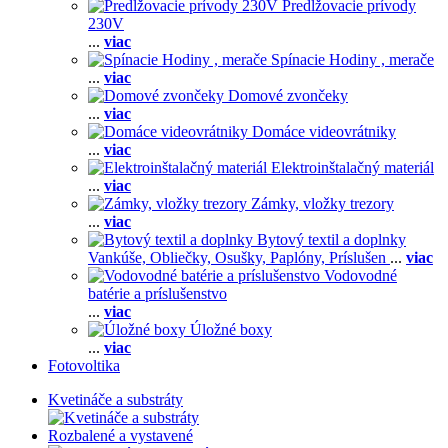
Predlžovacie prívody
230V
...
viac
Spínacie Hodiny , merače
...
viac
Domové zvončeky
...
viac
Domáce videovrátniky
...
viac
Elektroinštalačný materiál
...
viac
Zámky, vložky trezory
...
viac
Bytový textil a doplnky
Vankúše,
Obliečky,
Osušky,
Paplóny,
Príslušen
...
viac
Vodovodné
batérie a príslušenstvo
...
viac
Úložné boxy
...
viac
Fotovoltika
Kvetináče a substráty
Rozbalené a vystavené