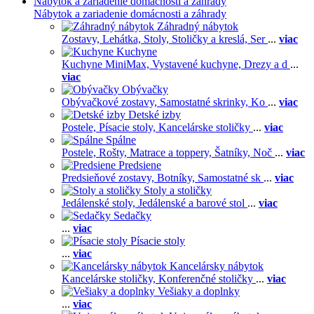
Nábytok a zariadenie domácnosti a záhrady
Nábytok a zariadenie domácnosti a záhrady
Záhradný nábytok
Zostavy,
Lehátka,
Stoly,
Stoličky a kreslá,
Ser
...
viac
Kuchyne
Kuchyne MiniMax,
Vystavené kuchyne,
Drezy a d
...
viac
Obývačky
Obývačkové zostavy,
Samostatné skrinky,
Ko
...
viac
Detské izby
Postele,
Písacie stoly,
Kancelárske stoličky
...
viac
Spálne
Postele,
Rošty,
Matrace a toppery,
Šatníky,
Noč
...
viac
Predsiene
Predsieňové zostavy,
Botníky,
Samostatné sk
...
viac
Stoly a stoličky
Jedálenské stoly,
Jedálenské a barové stol
...
viac
Sedačky
...
viac
Písacie stoly
...
viac
Kancelársky nábytok
Kancelárske stoličky,
Konferenčné stoličky
...
viac
Vešiaky a doplnky
...
viac