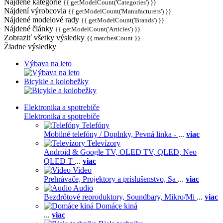
Nájdené kategórie
{{ getModelCount('Categories') }}
Nájdení výrobcovia
{{ getModelCount('Manufacturers') }}
Nájdené modelové rady
{{ getModelCount('Brands') }}
Nájdené články
{{ getModelCount('Articles') }}
Zobraziť všetky výsledky
{{ matchesCount }}
Žiadne výsledky
Výbava na leto
Bicykle a kolobežky
Elektronika a spotrebiče
Elektronika a spotrebiče
Telefóny
Mobilné telefóny / Doplnky,
Pevná linka -
...
viac
Televízory
Android & Google TV,
OLED TV,
QLED, Neo
QLED T
...
viac
Video
Prehrávače,
Projektory a príslušenstvo,
Sa
...
viac
Audio
Bezdrôtové reproduktory,
Soundbary,
Mikro/Mi
...
viac
Domáce kiná
...
viac