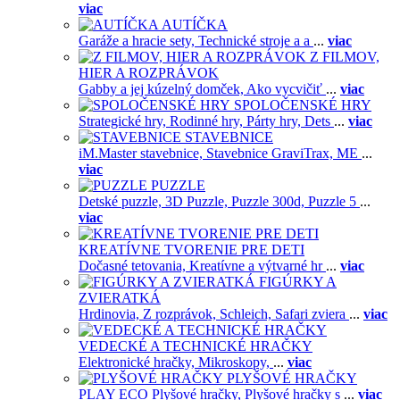
viac
AUTÍČKA
Garáže a hracie sety,
Technické stroje a a
...
viac
Z FILMOV,
HIER A ROZPRÁVOK
Gabby a jej kúzelný domček,
Ako vycvičiť
...
viac
SPOLOČENSKÉ HRY
Strategické hry,
Rodinné hry,
Párty hry,
Dets
...
viac
STAVEBNICE
iM.Master stavebnice,
Stavebnice GraviTrax,
ME
...
viac
PUZZLE
Detské puzzle,
3D Puzzle,
Puzzle 300d,
Puzzle 5
...
viac
KREATÍVNE TVORENIE PRE DETI
Dočasné tetovania,
Kreatívne a výtvarné hr
...
viac
FIGÚRKY A
ZVIERATKÁ
Hrdinovia,
Z rozprávok,
Schleich,
Safari zviera
...
viac
VEDECKÉ A TECHNICKÉ HRAČKY
Elektronické hračky,
Mikroskopy,
...
viac
PLYŠOVÉ HRAČKY
PLAY ECO Plyšové hračky,
Plyšové hračky s
...
viac