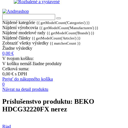
Nájdené kategórie
{{ getModelCount('Categories') }}
Nájdení výrobcovia
{{ getModelCount('Manufacturers') }}
Nájdené modelové rady
{{ getModelCount('Brands') }}
Nájdené články
{{ getModelCount('Articles') }}
Zobraziť všetky výsledky
{{ matchesCount }}
Žiadne výsledky
0,00 €
V tvojom košíku:
V košíku nemáš žiadne produkty
Celková suma:
0,00 €
s DPH
Prejsť do nákupného košíka
0
Návrat na detail produktu
Príslušenstvo produktu:
BEKO
HDCG32220FX nerez
Riad