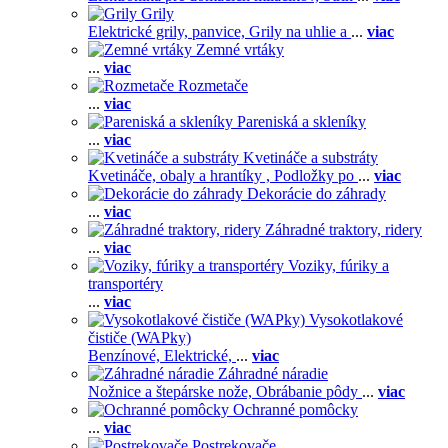
Grily
Elektrické grily, panvice,
Grily na uhlie a
...
viac
Zemné vrtáky
...
viac
Rozmetače
...
viac
Pareniská a skleníky
...
viac
Kvetináče a substráty
Kvetináče, obaly a hrantíky ,
Podložky po
...
viac
Dekorácie do záhrady
...
viac
Záhradné traktory, ridery
...
viac
Voziky, fúriky a
transportéry
...
viac
Vysokotlakové
čističe (WAPky)
Benzínové,
Elektrické,
...
viac
Záhradné náradie
Nožnice a štepárske nože,
Obrábanie pôdy
...
viac
Ochranné pomôcky
...
viac
Postrekovače