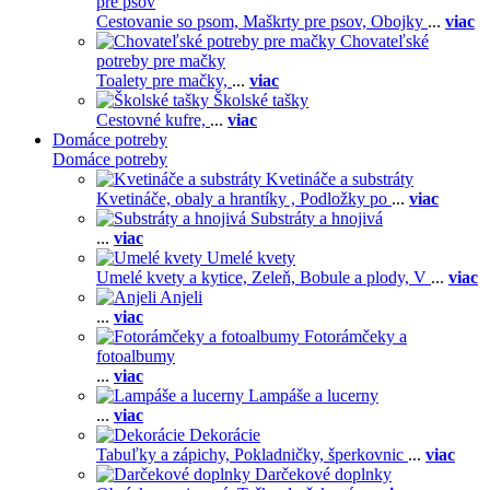
pre psov
Cestovanie so psom,
Maškrty pre psov,
Obojky
...
viac
Chovateľské
potreby pre mačky
Toalety pre mačky,
...
viac
Školské tašky
Cestovné kufre,
...
viac
Domáce potreby
Domáce potreby
Kvetináče a substráty
Kvetináče, obaly a hrantíky ,
Podložky po
...
viac
Substráty a hnojivá
...
viac
Umelé kvety
Umelé kvety a kytice,
Zeleň,
Bobule a plody,
V
...
viac
Anjeli
...
viac
Fotorámčeky a
fotoalbumy
...
viac
Lampáše a lucerny
...
viac
Dekorácie
Tabuľky a zápichy,
Pokladničky, šperkovnic
...
viac
Darčekové doplnky