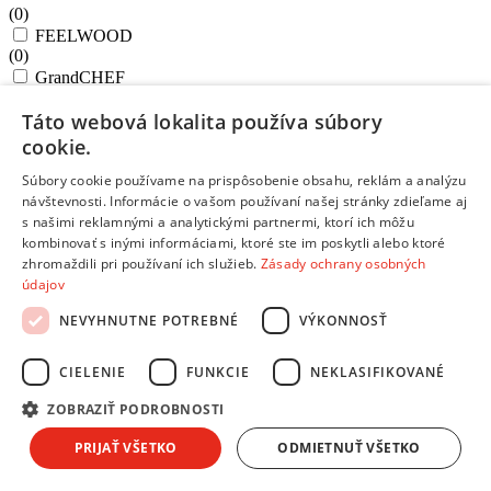
(
0
)
FEELWOOD
(
0
)
GrandCHEF
(
0
)
Táto webová lokalita používa súbory
GrandCHEF+
(
0
)
cookie.
HANDY
Súbory cookie používame na prispôsobenie obsahu, reklám a analýzu
(
0
)
návštevnosti. Informácie o vašom používaní našej stránky zdieľame aj
Harmony
s našimi reklamnými a analytickými partnermi, ktorí ich môžu
(
0
)
kombinovať s inými informáciami, ktoré ste im poskytli alebo ktoré
HOME PROFI
zhromaždili pri používaní ich služieb.
Zásady ochrany osobných
(
0
)
údajov
i-Premium Stone
(
0
)
NEVYHNUTNE POTREBNÉ
VÝKONNOSŤ
Ingenio Unlimited
(
0
)
MagicHome
CIELENIE
FUNKCIE
NEKLASIFIKOVANÉ
(
0
)
ZOBRAZIŤ PODROBNOSTI
MAGNUM
(
0
)
PRIJAŤ VŠETKO
ODMIETNUŤ VŠETKO
MANICO ROSSO
(
0
)