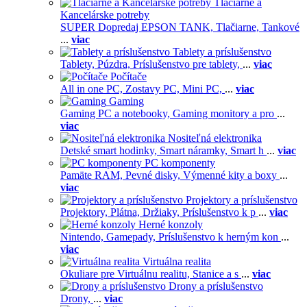
Tlačiarne a
Kancelárske potreby
SUPER Dopredaj EPSON TANK,
Tlačiarne,
Tankové
...
viac
Tablety a príslušenstvo
Tablety,
Púzdra,
Príslušenstvo pre tablety,
...
viac
Počítače
All in one PC,
Zostavy PC,
Mini PC,
...
viac
Gaming
Gaming PC a notebooky,
Gaming monitory a pro
...
viac
Nositeľná elektronika
Detské smart hodinky,
Smart náramky,
Smart h
...
viac
PC komponenty
Pamäte RAM,
Pevné disky,
Výmenné kity a boxy
...
viac
Projektory a príslušenstvo
Projektory,
Plátna,
Držiaky,
Príslušenstvo k p
...
viac
Herné konzoly
Nintendo,
Gamepady,
Príslušenstvo k herným kon
...
viac
Virtuálna realita
Okuliare pre Virtuálnu realitu,
Stanice a s
...
viac
Drony a príslušenstvo
Drony,
...
viac