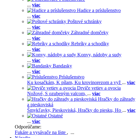
...
viac
Hadice a príslušenstvo
...
viac
Poštové schránky
...
viac
Záhradné domčeky
...
viac
Rebríky a schodíky
...
viac
Konvy, nádoby a sudy
...
viac
Bandasky
...
viac
Príslušenstvo
Ku kosačkám,
K pílam,
Ku krovinorezom a vyž
...
viac
Drviče vetiev a ovocia
Nožové,
S ozubeným valcom,
...
viac
Hračky do záhrady
a pieskoviská
Šmykľavky,
Pieskoviská,
Hračky do piesku,
Ho
...
viac
Ostatné
...
viac
Odporúčame:
Fukáre a vysávače na líste
, ...
Náradie