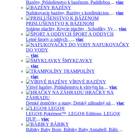
Bazény,
Príslušenstvo k bazénom,
Paddleboa
...
viac
BAZÉNY
Nafukovacie bazény,
Bazény s konštrukciou,
...
viac
PRISLUŠENSTVO K BÁZENOM
Solárne plachty,
Krycie plachty ,
Schodíky,
Vy
...
viac
ŠPORT A ODDYCH
Letné športy a oddych ,
...
viac
NAFUKOVAČKY
DO VODY
...
viac
ŠMYKĽAVKY
...
viac
TRAMPOLÍNY
...
viac
VÍRIVÉ BAZÉNY
Vírivé bazény,
Príslušenstvo k vírivým ba
...
viac
HRAČKY NA
ZÁHRADU
Detské domčeky a stany,
Detský záhradný ná
...
viac
LEGO®
LEGO® Pokémon™,
LEGO® Editions,
LEGO®
DUP
...
viac
BÁBIKY
Bábiky Baby Born,
Bábiky Baby Annabell,
Bábi
...