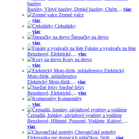
bazény
Bazény,
Vírivé bazény,
Detské bazény,
Chém
...
viac
Zemné valce
...
viac
Cirkulárky
...
viac
Štiepačky na drevo
...
viac
Fukáre a vysávače na líste
Benzínové,
Elektrické,
...
viac
Kozy na drevo
...
viac
Elektrický
Moto-fúrik, príslušenstvo
Elektrický Moto-fúrik,
...
viac
Snežné frézy
Benzínové,
Elektrické,
...
viac
Kompostéry
...
viac
Čerpadlá, fontány, závlahové systémy a vodárne
Benzínové,
Hlbinné,
Ponorné,
Vodárne,
Kalové,
...
viac
Chovateľské potreby
Elektronika pre domácich miláčikov,
Strih
...
viac