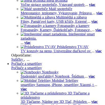
Biela technika
Voľne stojace spotrebiče,
Vstavané spotreb
...
viac
Malé spotrebiče
Meteostanice, teplomery,
Vykurovanie,
Príprava
...
viac
Multimédiá a zábava
Filmy,
Pamäťové karty,
USB kľúče,
Externé
...
viac
Fotoaparáty a kamery
Fotoaparáty,
Kamery,
Ďalekohľady,
Fotopasce,
...
viac
Inteligentné smart
zariadenia.
...
viac
Príslušenstvo TV/AV
TV konzoly na stenu,
Univerzálne diaľkové ov
...
viac
Odporúčame:
Sušičky
, ...
Počítače a smartfóny
Počítače a smartfóny
Notebooky
Študentský spoľahlivý Notebook,
Štúdium
...
viac
Mobilné Telefóny
smartfóny Samsung,
iPhone,
smartfóny Xiaomi,
t
...
viac
3D Tlačiarne a
príslušenstvo
3D Tlačiarne,
Náplne pre 3D Tlač,
Príslušen
...
viac