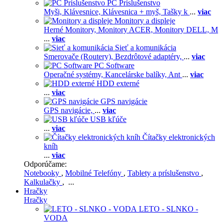
PC Príslušenstvo
Myši,
Klávesnice,
Klávesnica + myš,
Tašky k
...
viac
Monitory a displeje
Herné Monitory,
Monitory ACER,
Monitory DELL,
M
...
viac
Sieť a komunikácia
Smerovače (Routery),
Bezdrôtové adaptéry,
...
viac
PC Software
Operačné systémy,
Kancelárske balíky,
Ant
...
viac
HDD externé
...
viac
GPS navigácie
GPS navigácie,
...
viac
USB kľúče
...
viac
Čítačky elektronických
kníh
...
viac
Odporúčame:
Notebooky
,
Mobilné Telefóny
,
Tablety a príslušenstvo
,
Kalkulačky
, ...
Hračky
Hračky
LETO - SLNKO -
VODA