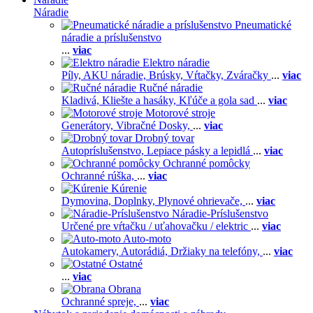
Náradie
Pneumatické
náradie a príslušenstvo
...
viac
Elektro náradie
Píly,
AKU náradie,
Brúsky,
Vŕtačky,
Zváračky
...
viac
Ručné náradie
Kladivá,
Kliešte a hasáky,
Kľúče a gola sad
...
viac
Motorové stroje
Generátory,
Vibračné Dosky,
...
viac
Drobný tovar
Autopríslušenstvo,
Lepiace pásky a lepidlá
...
viac
Ochranné pomôcky
Ochranné rúška,
...
viac
Kúrenie
Dymovina,
Doplnky,
Plynové ohrievače,
...
viac
Náradie-Príslušenstvo
Určené pre vŕtačku / uťahovačku / elektric
...
viac
Auto-moto
Autokamery,
Autorádiá,
Držiaky na telefóny,
...
viac
Ostatné
...
viac
Obrana
Ochranné spreje,
...
viac