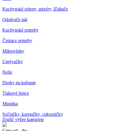
Kuchynské roboty, mixéry, šľahače
Odsávače pár
Kuchynské potreby
Čistiace potreby
Mikrovlnky
Umývačky
Nože
Dosky na krájanie
Tlakové hrnce
Minútka
Soľničky, koreničky, cukorničky
Zrušiť výber kategórie
Cena od - do: