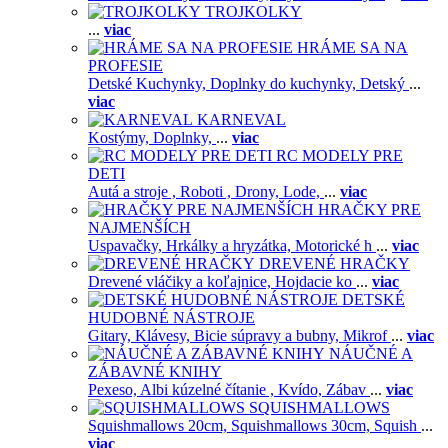
TROJKOLKY
...
viac
HRÁME SA NA
PROFESIE
Detské Kuchynky,
Doplnky do kuchynky,
Detský
...
viac
KARNEVAL
Kostýmy,
Doplnky,
...
viac
RC MODELY PRE
DETI
Autá a stroje ,
Roboti ,
Drony,
Lode,
...
viac
HRAČKY PRE
NAJMENŠÍCH
Uspavačky,
Hrkálky a hryzátka,
Motorické h
...
viac
DREVENÉ HRAČKY
Drevené vláčiky a koľajnice,
Hojdacie ko
...
viac
DETSKÉ
HUDOBNÉ NÁSTROJE
Gitary,
Klávesy,
Bicie súpravy a bubny,
Mikrof
...
viac
NÁUČNÉ A
ZÁBAVNÉ KNIHY
Pexeso,
Albi kúzelné čítanie ,
Kvído,
Zábav
...
viac
SQUISHMALLOWS
Squishmallows 20cm,
Squishmallows 30cm,
Squish
...
viac