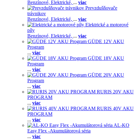
Benzínové,
Elektrické,
...
viac
Prevzdušňovače
trávnikov
Benzínové,
Elektrické,
...
viac
Elektrické a motorové
píly
Benzínové,
Elektrické,
...
viac
GÜDE 12V AKU
Program
...
viac
GÜDE 18V AKU
Program
...
viac
GÜDE 20V AKU
Program
...
viac
RURIS 20V AKU
PROGRAM
...
viac
RURIS 40V AKU
PROGRAM
...
viac
AL-KO
Easy Flex -Akumulátorová séria
...
viac