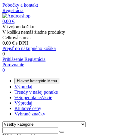
Pobočky a kontakt
Registrácia
0,00 €
V tvojom košíku:
V košíku nemáš žiadne produkty
Celková suma:
0,00 €
s DPH
Prejsť do nákupného košíka
0
Prihlásenie
Registrácia
Porovnanie
0
Hlavné kategórie
Menu
Výpredaj
Trendy v našej ponuke
%
Super akcie
Akcie
Výpredaj
Klubové ceny
Vybrané značky