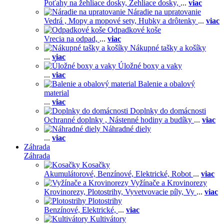
Poťahy na žehliace dosky,
Žehliace dosky,
...
viac
Náradie na upratovanie
Vedrá ,
Mopy a mopové sety,
Hubky a drôtenky
...
viac
Odpadkové koše
Vrecia na odpad,
...
viac
Nákupné tašky a košíky
...
viac
Úložné boxy a vaky
...
viac
Balenie a obalový
material
...
viac
Doplnky do domácnosti
Ochranné doplnky ,
Nástenné hodiny a budíky
...
viac
Náhradné diely
...
viac
Záhrada
Záhrada
Kosačky
Akumulátorové,
Benzínové,
Elektrické,
Robot
...
viac
Vyžínače a Krovinorezy
Krovinorezy,
Plotostrihy,
Vyvetvovacie píly,
Vy
...
viac
Plotostrihy
Benzínové,
Elektrické,
...
viac
Kultivátory