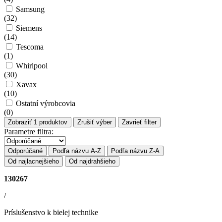
Samsung
(
32
)
Siemens
(
14
)
Tescoma
(
1
)
Whirlpool
(
30
)
Xavax
(
10
)
Ostatní výrobcovia
(
0
)
Zobraziť
1
produktov
Zrušiť výber
Zavrieť filter
Parametre filtra:
Odporúčané
Podľa názvu A-Z
Podľa názvu Z-A
Od najlacnejšieho
Od najdrahšieho
130267
/
Príslušenstvo k bielej technike