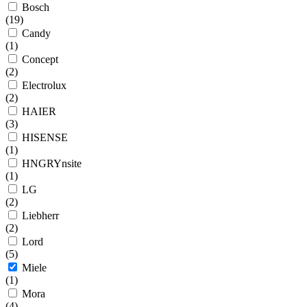
Bosch
(
19
)
Candy
(
1
)
Concept
(
2
)
Electrolux
(
2
)
HAIER
(
3
)
HISENSE
(
1
)
HNGRYnsite
(
1
)
LG
(
2
)
Liebherr
(
2
)
Lord
(
5
)
Miele
(
1
)
Mora
(
4
)