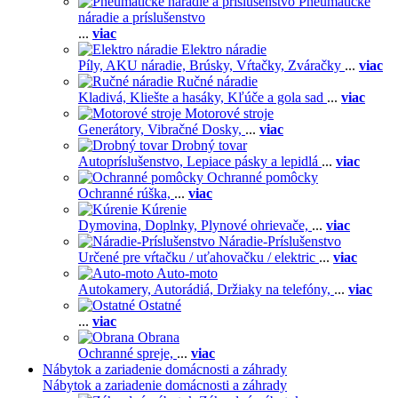
Pneumatické
náradie a príslušenstvo
...
viac
Elektro náradie
Píly,
AKU náradie,
Brúsky,
Vŕtačky,
Zváračky
...
viac
Ručné náradie
Kladivá,
Kliešte a hasáky,
Kľúče a gola sad
...
viac
Motorové stroje
Generátory,
Vibračné Dosky,
...
viac
Drobný tovar
Autopríslušenstvo,
Lepiace pásky a lepidlá
...
viac
Ochranné pomôcky
Ochranné rúška,
...
viac
Kúrenie
Dymovina,
Doplnky,
Plynové ohrievače,
...
viac
Náradie-Príslušenstvo
Určené pre vŕtačku / uťahovačku / elektric
...
viac
Auto-moto
Autokamery,
Autorádiá,
Držiaky na telefóny,
...
viac
Ostatné
...
viac
Obrana
Ochranné spreje,
...
viac
Nábytok a zariadenie domácnosti a záhrady
Nábytok a zariadenie domácnosti a záhrady