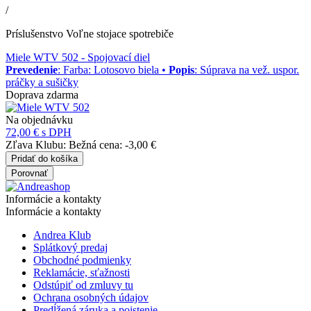
/
Príslušenstvo Voľne stojace spotrebiče
Miele WTV 502
- Spojovací diel
Prevedenie
: Farba: Lotosovo biela •
Popis
: Súprava na vež. uspor.
práčky a sušičky
Doprava zdarma
Na objednávku
72,00 €
s DPH
Zľava Klubu:
Bežná cena:
-3,00 €
Pridať do košíka
Porovnať
Informácie a kontakty
Informácie a kontakty
Andrea Klub
Splátkový predaj
Obchodné podmienky
Reklamácie, sťažnosti
Odstúpiť od zmluvy tu
Ochrana osobných údajov
Predĺžená záruka a poistenie