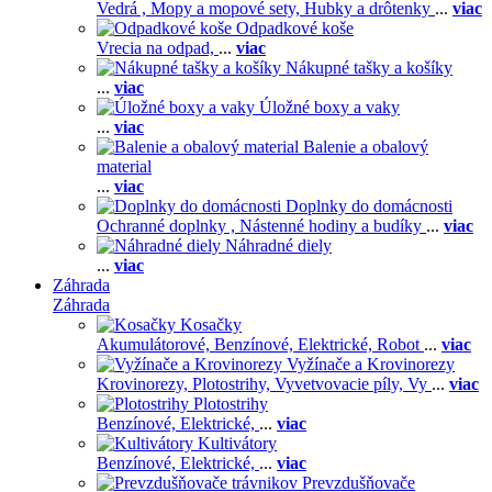
Vedrá ,
Mopy a mopové sety,
Hubky a drôtenky
...
viac
Odpadkové koše
Vrecia na odpad,
...
viac
Nákupné tašky a košíky
...
viac
Úložné boxy a vaky
...
viac
Balenie a obalový
material
...
viac
Doplnky do domácnosti
Ochranné doplnky ,
Nástenné hodiny a budíky
...
viac
Náhradné diely
...
viac
Záhrada
Záhrada
Kosačky
Akumulátorové,
Benzínové,
Elektrické,
Robot
...
viac
Vyžínače a Krovinorezy
Krovinorezy,
Plotostrihy,
Vyvetvovacie píly,
Vy
...
viac
Plotostrihy
Benzínové,
Elektrické,
...
viac
Kultivátory
Benzínové,
Elektrické,
...
viac
Prevzdušňovače