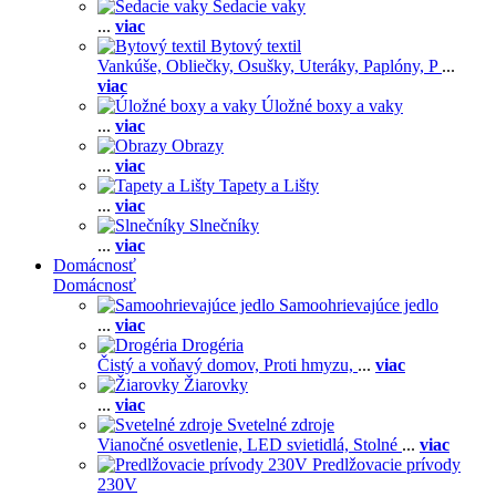
Sedacie vaky
...
viac
Bytový textil
Vankúše,
Obliečky,
Osušky,
Uteráky,
Paplóny,
P
...
viac
Úložné boxy a vaky
...
viac
Obrazy
...
viac
Tapety a Lišty
...
viac
Slnečníky
...
viac
Domácnosť
Domácnosť
Samoohrievajúce jedlo
...
viac
Drogéria
Čistý a voňavý domov,
Proti hmyzu,
...
viac
Žiarovky
...
viac
Svetelné zdroje
Vianočné osvetlenie,
LED svietidlá,
Stolné
...
viac
Predlžovacie prívody
230V