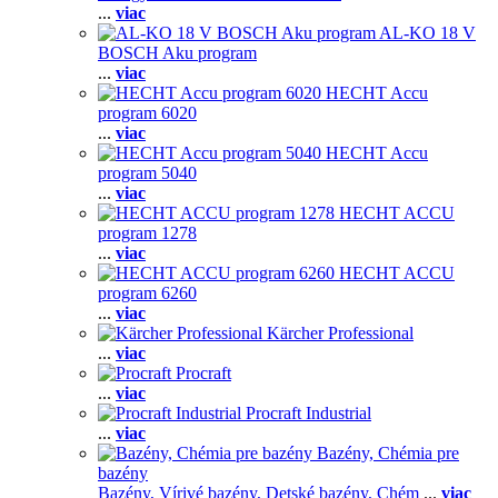
...
viac
AL-KO 18 V
BOSCH Aku program
...
viac
HECHT Accu
program 6020
...
viac
HECHT Accu
program 5040
...
viac
HECHT ACCU
program 1278
...
viac
HECHT ACCU
program 6260
...
viac
Kärcher Professional
...
viac
Procraft
...
viac
Procraft Industrial
...
viac
Bazény, Chémia pre
bazény
Bazény,
Vírivé bazény,
Detské bazény,
Chém
...
viac