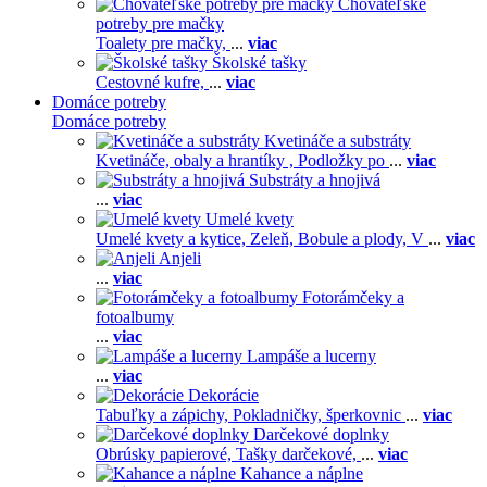
Chovateľské
potreby pre mačky
Toalety pre mačky,
...
viac
Školské tašky
Cestovné kufre,
...
viac
Domáce potreby
Domáce potreby
Kvetináče a substráty
Kvetináče, obaly a hrantíky ,
Podložky po
...
viac
Substráty a hnojivá
...
viac
Umelé kvety
Umelé kvety a kytice,
Zeleň,
Bobule a plody,
V
...
viac
Anjeli
...
viac
Fotorámčeky a
fotoalbumy
...
viac
Lampáše a lucerny
...
viac
Dekorácie
Tabuľky a zápichy,
Pokladničky, šperkovnic
...
viac
Darčekové doplnky
Obrúsky papierové,
Tašky darčekové,
...
viac
Kahance a náplne