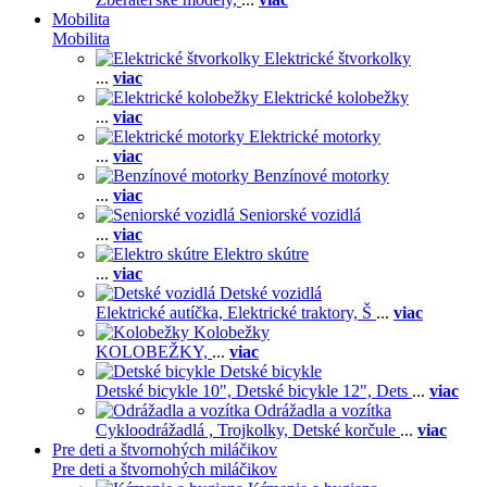
Mobilita
Mobilita
Elektrické štvorkolky
...
viac
Elektrické kolobežky
...
viac
Elektrické motorky
...
viac
Benzínové motorky
...
viac
Seniorské vozidlá
...
viac
Elektro skútre
...
viac
Detské vozidlá
Elektrické autíčka,
Elektrické traktory,
Š
...
viac
Kolobežky
KOLOBEŽKY,
...
viac
Detské bicykle
Detské bicykle 10",
Detské bicykle 12",
Dets
...
viac
Odrážadla a vozítka
Cykloodrážadlá ,
Trojkolky,
Detské korčule
...
viac
Pre deti a štvornohých miláčikov
Pre deti a štvornohých miláčikov