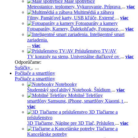
Malé spotrebiče
Meteostanice, teplomery,
Vykurovanie,
Príprava
...
viac
Multimédiá a zábava
Filmy,
Pamäťové karty,
USB kľúče,
Externé
...
viac
Fotoaparáty a kamery
Fotoaparáty,
Kamery,
Ďalekohľady,
Fotopasce,
...
viac
Inteligentné smart
zariadenia.
...
viac
Príslušenstvo TV/AV
TV konzoly na stenu,
Univerzálne diaľkové ov
...
viac
Odporúčame:
Sušičky
, ...
Počítače a smartfóny
Počítače a smartfóny
Notebooky
Študentský spoľahlivý Notebook,
Štúdium
...
viac
Mobilné Telefóny
smartfóny Samsung,
iPhone,
smartfóny Xiaomi,
t
...
viac
3D Tlačiarne a
príslušenstvo
3D Tlačiarne,
Náplne pre 3D Tlač,
Príslušen
...
viac
Tlačiarne a
Kancelárske potreby