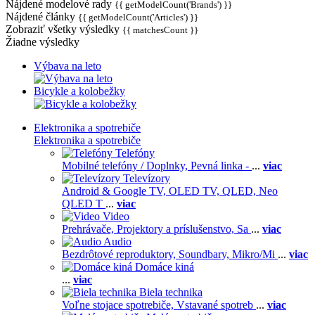
Nájdené modelové rady
{{ getModelCount('Brands') }}
Nájdené články
{{ getModelCount('Articles') }}
Zobraziť všetky výsledky
{{ matchesCount }}
Žiadne výsledky
Výbava na leto
Bicykle a kolobežky
Elektronika a spotrebiče
Elektronika a spotrebiče
Telefóny
Mobilné telefóny / Doplnky,
Pevná linka -
...
viac
Televízory
Android & Google TV,
OLED TV,
QLED, Neo
QLED T
...
viac
Video
Prehrávače,
Projektory a príslušenstvo,
Sa
...
viac
Audio
Bezdrôtové reproduktory,
Soundbary,
Mikro/Mi
...
viac
Domáce kiná
...
viac
Biela technika
Voľne stojace spotrebiče,
Vstavané spotreb
...
viac