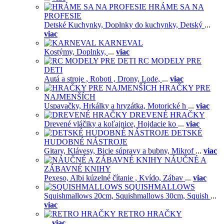
HRÁME SA NA
PROFESIE
Detské Kuchynky,
Doplnky do kuchynky,
Detský
...
viac
KARNEVAL
Kostýmy,
Doplnky,
...
viac
RC MODELY PRE
DETI
Autá a stroje ,
Roboti ,
Drony,
Lode,
...
viac
HRAČKY PRE
NAJMENŠÍCH
Uspavačky,
Hrkálky a hryzátka,
Motorické h
...
viac
DREVENÉ HRAČKY
Drevené vláčiky a koľajnice,
Hojdacie ko
...
viac
DETSKÉ
HUDOBNÉ NÁSTROJE
Gitary,
Klávesy,
Bicie súpravy a bubny,
Mikrof
...
viac
NÁUČNÉ A
ZÁBAVNÉ KNIHY
Pexeso,
Albi kúzelné čítanie ,
Kvído,
Zábav
...
viac
SQUISHMALLOWS
Squishmallows 20cm,
Squishmallows 30cm,
Squish
...
viac
RETRO HRAČKY
...
viac