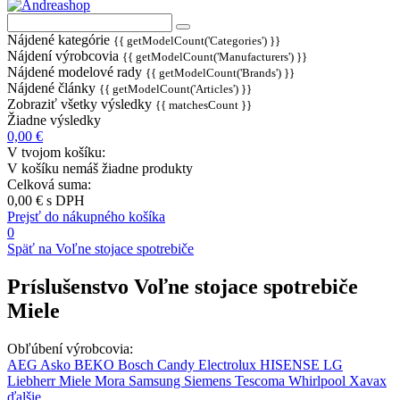
Nájdené kategórie
{{ getModelCount('Categories') }}
Nájdení výrobcovia
{{ getModelCount('Manufacturers') }}
Nájdené modelové rady
{{ getModelCount('Brands') }}
Nájdené články
{{ getModelCount('Articles') }}
Zobraziť všetky výsledky
{{ matchesCount }}
Žiadne výsledky
0,00 €
V tvojom košíku:
V košíku nemáš žiadne produkty
Celková suma:
0,00 €
s DPH
Prejsť do nákupného košíka
0
Späť na Voľne stojace spotrebiče
Príslušenstvo Voľne stojace spotrebiče
Miele
Obľúbení výrobcovia:
AEG
Asko
BEKO
Bosch
Candy
Electrolux
HISENSE
LG
Liebherr
Miele
Mora
Samsung
Siemens
Tescoma
Whirlpool
Xavax
ďalšie...