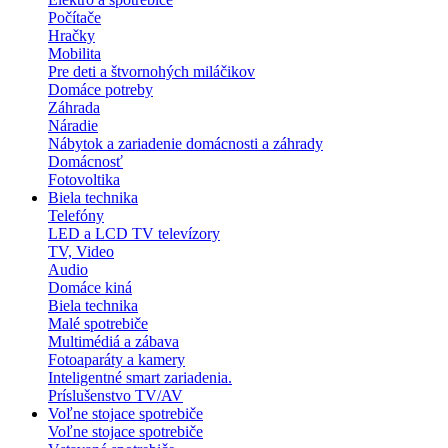
Počítače
Hračky
Mobilita
Pre deti a štvornohých miláčikov
Domáce potreby
Záhrada
Náradie
Nábytok a zariadenie domácnosti a záhrady
Domácnosť
Fotovoltika
Biela technika
Telefóny
LED a LCD TV televízory
TV, Video
Audio
Domáce kiná
Biela technika
Malé spotrebiče
Multimédiá a zábava
Fotoaparáty a kamery
Inteligentné smart zariadenia.
Príslušenstvo TV/AV
Voľne stojace spotrebiče
Voľne stojace spotrebiče