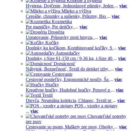
Kŕmenie a hygiena
Hygiena,
Dojčenie,
Jednorázové plienky,
Jeden
...
viac
Mlieko a výživa
Cereálie, chrumky a sušienky,
Príkrmy,
Bio
...
viac
Kozmetika
Pre mamičky,
Pre detičky,
...
viac
Drogéria
Upratovanie,
Prípravky proti hmyzu,
...
viac
Kočíky
Doplnky ku kočíkom,
Kombinované kočíky,
S
...
viac
Autosedačky
Doplnky,
i-Size 61-150 cm / 9-36 kg,
i-Size 40
...
viac
Domácnosť
Nábytok,
Bezpečnosť,
Textil do detskej izby,
...
viac
Cestovanie
Cestovné postieľky,
Ergonomické nosiče,
Ša
...
viac
Hračky
Kreatívne hračky,
Hudobné hračky,
Penové p
...
viac
Textil
Dievča,
Neutrálna kolekcia,
Chlapec,
Textil pr
...
viac
POS - vzorky a stojany
...
viac
Chovateľské potreby
pre psov
Cestovanie so psom,
Maškrty pre psov,
Obojky
...
viac