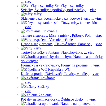
...
viac
Sviečky a svietniky
Sviečky,
Svietníky a podložky pod sviečky
...
viac
Vázy
Sklenené vázy,
Keramické vázy,
Kovové vázy
...
viac
Dózy, misy, taniere sklo
...
viac
Stolovanie
Taniere a súpravy,
Misy a misky ,
Príbory,
Poh
...
viac
Varenie,pečenie
Hrnce a sady hrncov ,
Tlakové hrnce,
Panvice,
...
viac
Párty
Tortové sviečky a fontány,
Napichovátka,
...
viac
Náradie a pomôcky
do kuchyne
Formičky a vykrajovačky,
Formy na pečenie,
...
viac
Kúpelňa a WC
Koše na prádlo,
Dávkovače,
Lavóry, vandle,
...
viac
Zaváranie
...
viac
Sušiaky
...
viac
Žehlenie
Poťahy na žehliace dosky,
Žehliace dosky,
...
viac
Náradie na upratovanie