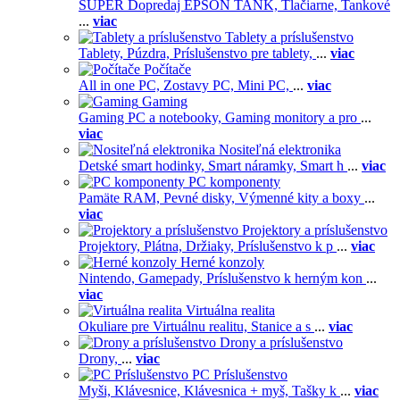
SUPER Dopredaj EPSON TANK,
Tlačiarne,
Tankové
...
viac
Tablety a príslušenstvo
Tablety,
Púzdra,
Príslušenstvo pre tablety,
...
viac
Počítače
All in one PC,
Zostavy PC,
Mini PC,
...
viac
Gaming
Gaming PC a notebooky,
Gaming monitory a pro
...
viac
Nositeľná elektronika
Detské smart hodinky,
Smart náramky,
Smart h
...
viac
PC komponenty
Pamäte RAM,
Pevné disky,
Výmenné kity a boxy
...
viac
Projektory a príslušenstvo
Projektory,
Plátna,
Držiaky,
Príslušenstvo k p
...
viac
Herné konzoly
Nintendo,
Gamepady,
Príslušenstvo k herným kon
...
viac
Virtuálna realita
Okuliare pre Virtuálnu realitu,
Stanice a s
...
viac
Drony a príslušenstvo
Drony,
...
viac
PC Príslušenstvo
Myši,
Klávesnice,
Klávesnica + myš,
Tašky k
...
viac