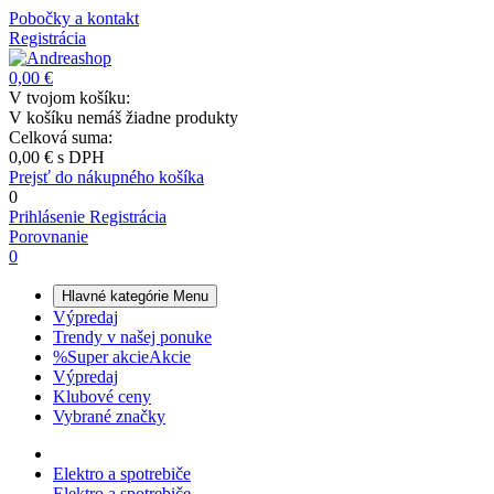
Pobočky a kontakt
Registrácia
0,00 €
V tvojom košíku:
V košíku nemáš žiadne produkty
Celková suma:
0,00 €
s DPH
Prejsť do nákupného košíka
0
Prihlásenie
Registrácia
Porovnanie
0
Hlavné kategórie
Menu
Výpredaj
Trendy v našej ponuke
%
Super akcie
Akcie
Výpredaj
Klubové ceny
Vybrané značky
Elektro a spotrebiče
Elektro a spotrebiče