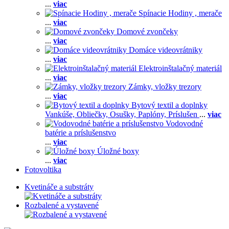
...
viac
Spínacie Hodiny , merače
...
viac
Domové zvončeky
...
viac
Domáce videovrátniky
...
viac
Elektroinštalačný materiál
...
viac
Zámky, vložky trezory
...
viac
Bytový textil a doplnky
Vankúše,
Obliečky,
Osušky,
Paplóny,
Príslušen
...
viac
Vodovodné
batérie a príslušenstvo
...
viac
Úložné boxy
...
viac
Fotovoltika
Kvetináče a substráty
Rozbalené a vystavené