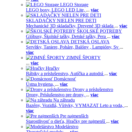
LEGO Storage
LEGO boxy,
LEGO LED Lite,
...
viac
SKLADAČKY NIELEN PRE DETI
Mechanické 3D skladačky,
Drevené 3D sklada
...
viac
ŠKOLSKÉ POTREBY
Glóbusy,
Školské tašky,
Detské tašky,
Pera
...
viac
DETSKÁ OSLAVA
Servítky,
Taniere,
Poháre,
Balóny ,
Lampióny,
Sv
...
viac
ZIMNÉ ŠPORTY
...
viac
Hračky
Bábiky a príslušenstvo,
Autíčka a autodrá
...
viac
Domácnosť
Ústna hygiena,
...
viac
Drony a príslušenstvo
Drony,
Príslušenstvo pre drony,
...
viac
Na záhradu
Bazény,
Vozidlá,
Vírivky,
VYMAZAT Leto a voda,
...
viac
Pre najmenších
Starostlivosť o dieťa,
Hračky pre najmenší
...
viac
Modelárstvo
Zberateľské modely,
...
viac