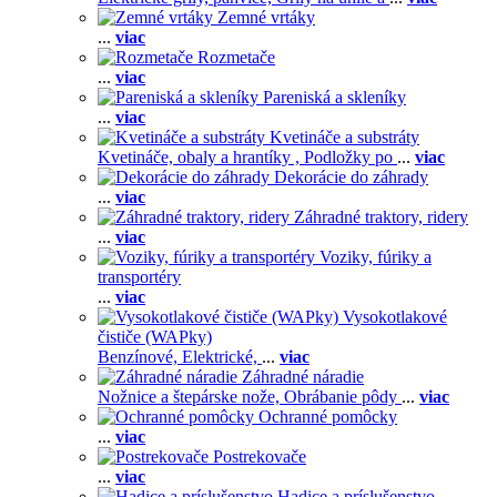
Zemné vrtáky
...
viac
Rozmetače
...
viac
Pareniská a skleníky
...
viac
Kvetináče a substráty
Kvetináče, obaly a hrantíky ,
Podložky po
...
viac
Dekorácie do záhrady
...
viac
Záhradné traktory, ridery
...
viac
Voziky, fúriky a
transportéry
...
viac
Vysokotlakové
čističe (WAPky)
Benzínové,
Elektrické,
...
viac
Záhradné náradie
Nožnice a štepárske nože,
Obrábanie pôdy
...
viac
Ochranné pomôcky
...
viac
Postrekovače
...
viac
Hadice a príslušenstvo