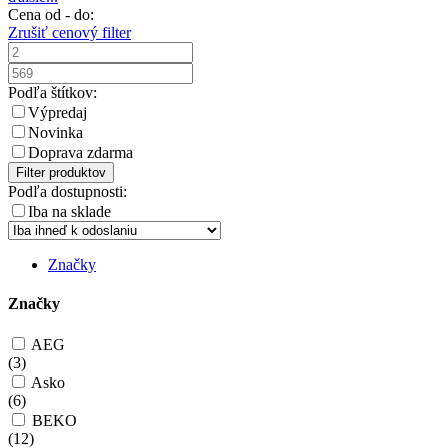
Cena od - do:
Zrušiť cenový filter
Podľa štítkov:
Výpredaj
Novinka
Doprava zdarma
Filter produktov
Podľa dostupnosti:
Iba na sklade
Značky
Značky
AEG
(
3
)
Asko
(
6
)
BEKO
(
12
)