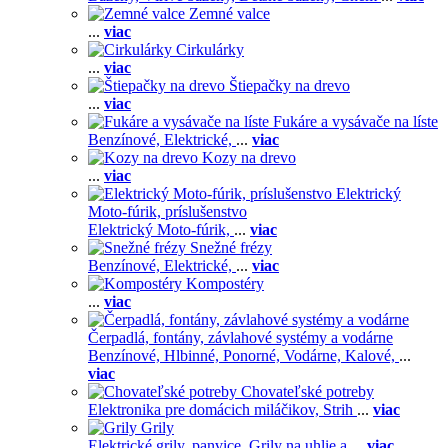
Zemné valce
...
viac
Cirkulárky
...
viac
Štiepačky na drevo
...
viac
Fukáre a vysávače na líste
Benzínové,
Elektrické,
...
viac
Kozy na drevo
...
viac
Elektrický
Moto-fúrik, príslušenstvo
Elektrický Moto-fúrik,
...
viac
Snežné frézy
Benzínové,
Elektrické,
...
viac
Kompostéry
...
viac
Čerpadlá, fontány, závlahové systémy a vodárne
Benzínové,
Hlbinné,
Ponorné,
Vodárne,
Kalové,
...
viac
Chovateľské potreby
Elektronika pre domácich miláčikov,
Strih
...
viac
Grily
Elektrické grily, panvice,
Grily na uhlie a
...
viac