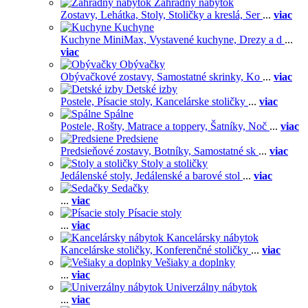
Záhradný nábytok
Zostavy,
Lehátka,
Stoly,
Stoličky a kreslá,
Ser
...
viac
Kuchyne
Kuchyne MiniMax,
Vystavené kuchyne,
Drezy a d
...
viac
Obývačky
Obývačkové zostavy,
Samostatné skrinky,
Ko
...
viac
Detské izby
Postele,
Písacie stoly,
Kancelárske stoličky
...
viac
Spálne
Postele,
Rošty,
Matrace a toppery,
Šatníky,
Noč
...
viac
Predsiene
Predsieňové zostavy,
Botníky,
Samostatné sk
...
viac
Stoly a stoličky
Jedálenské stoly,
Jedálenské a barové stol
...
viac
Sedačky
...
viac
Písacie stoly
...
viac
Kancelársky nábytok
Kancelárske stoličky,
Konferenčné stoličky
...
viac
Vešiaky a doplnky
...
viac
Univerzálny nábytok
...
viac