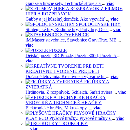
Garáže a hracie sety,
Technické stroje a a
...
viac
Z FILMOV,
HIER A ROZPRÁVOK
Gabby a jej kúzelný domček,
Ako vycvičiť
...
viac
SPOLOČENSKÉ HRY
Strategické hry,
Rodinné hry,
Párty hry,
Dets
...
viac
STAVEBNICE
iM.Master stavebnice,
Stavebnice GraviTrax,
ME
...
viac
PUZZLE
Detské puzzle,
3D Puzzle,
Puzzle 300d,
Puzzle 5
...
viac
KREATÍVNE TVORENIE PRE DETI
Dočasné tetovania,
Kreatívne a výtvarné hr
...
viac
FIGÚRKY A
ZVIERATKÁ
Hrdinovia,
Z rozprávok,
Schleich,
Safari zviera
...
viac
VEDECKÉ A TECHNICKÉ HRAČKY
Elektronické hračky,
Mikroskopy,
...
viac
PLYŠOVÉ HRAČKY
PLAY ECO Plyšové hračky,
Plyšové hračky s
...
viac
TROJKOLKY
...
viac