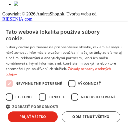
Copyright © 2026 AndreaShop.sk.
Tvorba webu od
RIESENIA.com
Táto stránka je chránená pomocou reCAPTCHA a uplatňujú sa
Pravidlá ochrany osobných údajov
spoločnosti Google a ich
Táto webová lokalita používa súbory
Zmluvné podmienky
.
cookie.
Hups! Niečo sa pokazilo. Obnov stránku a skús to znova, prosím.
Súbory cookie používame na prispôsobenie obsahu, reklám a analýzu
Obnoviť stránku
návštevnosti. Informácie o vašom používaní našej stránky zdieľame aj
s našimi reklamnými a analytickými partnermi, ktorí ich môžu
kombinovať s inými informáciami, ktoré ste im poskytli alebo ktoré
Chcem sa prihlásiť
zhromaždili pri používaní ich služieb.
Zásady ochrany osobných
údajov
Chcem sa registrovať
NEVYHNUTNE POTREBNÉ
VÝKONNOSŤ
Účty vytvorené na andreashop.sk pred 10.10.2025
neboli
prenesené do nového systému. Vytvor si účet znova, prosím.
Alebo sa prihlás pomocou svojich
prihlasovacích údajov
:
CIELENIE
FUNKCIE
NEKLASIFIKOVANÉ
Zadaj e-mailovú adresu:
Zadaj svoje heslo:
ZOBRAZIŤ PODROBNOSTI
Zapamätať prihlásenie
PRIJAŤ VŠETKO
ODMIETNUŤ VŠETKO
Prihlásiť sa
Nepamätám si svoje heslo
Nemám vytvorený účet, chcem sa
registrovať