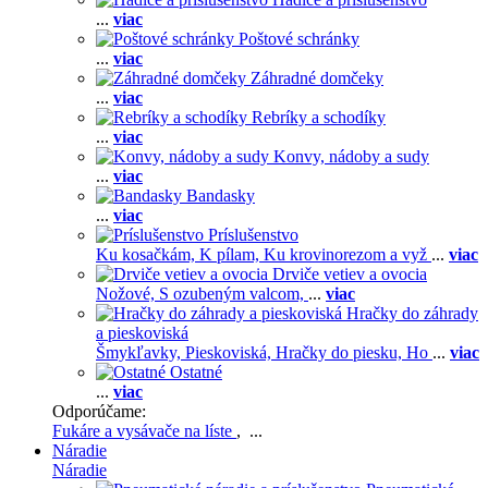
...
viac
Poštové schránky
...
viac
Záhradné domčeky
...
viac
Rebríky a schodíky
...
viac
Konvy, nádoby a sudy
...
viac
Bandasky
...
viac
Príslušenstvo
Ku kosačkám,
K pílam,
Ku krovinorezom a vyž
...
viac
Drviče vetiev a ovocia
Nožové,
S ozubeným valcom,
...
viac
Hračky do záhrady
a pieskoviská
Šmykľavky,
Pieskoviská,
Hračky do piesku,
Ho
...
viac
Ostatné
...
viac
Odporúčame:
Fukáre a vysávače na líste
, ...
Náradie
Náradie