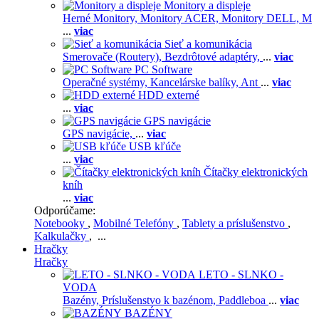
Monitory a displeje
Herné Monitory,
Monitory ACER,
Monitory DELL,
M
...
viac
Sieť a komunikácia
Smerovače (Routery),
Bezdrôtové adaptéry,
...
viac
PC Software
Operačné systémy,
Kancelárske balíky,
Ant
...
viac
HDD externé
...
viac
GPS navigácie
GPS navigácie,
...
viac
USB kľúče
...
viac
Čítačky elektronických
kníh
...
viac
Odporúčame:
Notebooky
,
Mobilné Telefóny
,
Tablety a príslušenstvo
,
Kalkulačky
, ...
Hračky
Hračky
LETO - SLNKO -
VODA
Bazény,
Príslušenstvo k bazénom,
Paddleboa
...
viac
BAZÉNY