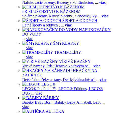
Nafukovacie bazény,
Bazény s konštrukciou,
...
viac
PRISLUŠENSTVO K BÁZENOM
Solárne plachty,
Krycie plachty ,
Schodíky,
Vy
...
viac
ŠPORT A ODDYCH
Letné športy a oddych ,
...
viac
NAFUKOVAČKY
DO VODY
...
viac
ŠMYKĽAVKY
...
viac
TRAMPOLÍNY
...
viac
VÍRIVÉ BAZÉNY
Vírivé bazény,
Príslušenstvo k vírivým ba
...
viac
HRAČKY NA
ZÁHRADU
Detské domčeky a stany,
Detský záhradný ná
...
viac
LEGO®
LEGO® Pokémon™,
LEGO® Editions,
LEGO®
DUP
...
viac
BÁBIKY
Bábiky Baby Born,
Bábiky Baby Annabell,
Bábi
...
viac
AUTÍČKA