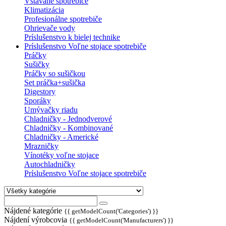
Vstavané spotrebiče
Klimatizácia
Profesionálne spotrebiče
Ohrievače vody
Príslušenstvo k bielej technike
Príslušenstvo Voľne stojace spotrebiče
Práčky
Sušičky
Práčky so sušičkou
Set práčka+sušička
Digestory
Sporáky
Umývačky riadu
Chladničky - Jednodverové
Chladničky - Kombinované
Chladničky - Americké
Mrazničky
Vínotéky voľne stojace
Autochladničky
Príslušenstvo Voľne stojace spotrebiče
Nájdené kategórie
{{ getModelCount('Categories') }}
Nájdení výrobcovia
{{ getModelCount('Manufacturers') }}