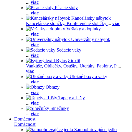
...
viac
Písacie stoly
...
viac
Kancelársky nábytok
Kancelárske stoličky,
Konferenčné stoličky
...
viac
Vešiaky a doplnky
...
viac
Univerzálny nábytok
...
viac
Sedacie vaky
...
viac
Bytový textil
Vankúše,
Obliečky,
Osušky,
Uteráky,
Paplóny,
P
...
viac
Úložné boxy a vaky
...
viac
Obrazy
...
viac
Tapety a Lišty
...
viac
Slnečníky
...
viac
Domácnosť
Domácnosť
Samoohrievajúce jedlo