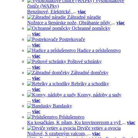
Vysokotlakové
čističe (WAPky)
Benzínové,
Elektrické,
...
viac
Záhradné náradie
Nožnice a štepárske nože,
Obrábanie pôdy
...
viac
Ochranné pomôcky
...
viac
Postrekovače
...
viac
Hadice a príslušenstvo
...
viac
Poštové schránky
...
viac
Záhradné domčeky
...
viac
Rebríky a schodíky
...
viac
Konvy, nádoby a sudy
...
viac
Bandasky
...
viac
Príslušenstvo
Ku kosačkám,
K pílam,
Ku krovinorezom a vyž
...
viac
Drviče vetiev a ovocia
Nožové,
S ozubeným valcom,
...
viac