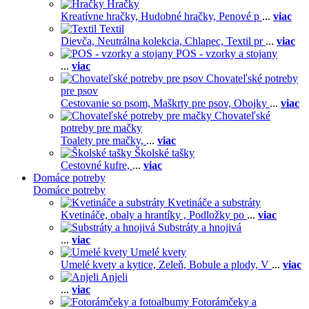
Hračky
Kreatívne hračky,
Hudobné hračky,
Penové p
...
viac
Textil
Dievča,
Neutrálna kolekcia,
Chlapec,
Textil pr
...
viac
POS - vzorky a stojany
...
viac
Chovateľské potreby
pre psov
Cestovanie so psom,
Maškrty pre psov,
Obojky
...
viac
Chovateľské
potreby pre mačky
Toalety pre mačky,
...
viac
Školské tašky
Cestovné kufre,
...
viac
Domáce potreby
Domáce potreby
Kvetináče a substráty
Kvetináče, obaly a hrantíky ,
Podložky po
...
viac
Substráty a hnojivá
...
viac
Umelé kvety
Umelé kvety a kytice,
Zeleň,
Bobule a plody,
V
...
viac
Anjeli
...
viac
Fotorámčeky a