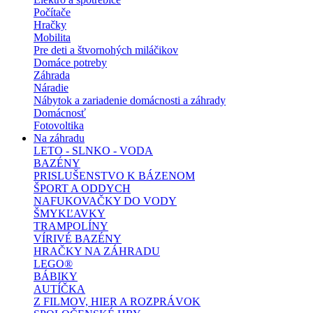
Počítače
Hračky
Mobilita
Pre deti a štvornohých miláčikov
Domáce potreby
Záhrada
Náradie
Nábytok a zariadenie domácnosti a záhrady
Domácnosť
Fotovoltika
Na záhradu
LETO - SLNKO - VODA
BAZÉNY
PRISLUŠENSTVO K BÁZENOM
ŠPORT A ODDYCH
NAFUKOVAČKY DO VODY
ŠMYKĽAVKY
TRAMPOLÍNY
VÍRIVÉ BAZÉNY
HRAČKY NA ZÁHRADU
LEGO®
BÁBIKY
AUTÍČKA
Z FILMOV, HIER A ROZPRÁVOK