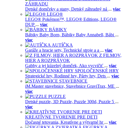
ZÁHRADU
Detské domčeky a stany,
Detský záhradný ná
...
viac
LEGO®
LEGO® Pokémon™,
LEGO® Editions,
LEGO®
DUP
...
viac
BÁBIKY
Bábiky Baby Born,
Bábiky Baby Annabell,
Bábi
...
viac
AUTÍČKA
Garáže a hracie sety,
Technické stroje a a
...
viac
Z FILMOV,
HIER A ROZPRÁVOK
Gabby a jej kúzelný domček,
Ako vycvičiť
...
viac
SPOLOČENSKÉ HRY
Strategické hry,
Rodinné hry,
Párty hry,
Dets
...
viac
STAVEBNICE
iM.Master stavebnice,
Stavebnice GraviTrax,
ME
...
viac
PUZZLE
Detské puzzle,
3D Puzzle,
Puzzle 300d,
Puzzle 5
...
viac
KREATÍVNE TVORENIE PRE DETI
Dočasné tetovania,
Kreatívne a výtvarné hr
...
viac
FIGÚRKY A