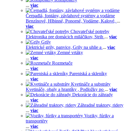
...
viac
Čerpadlá, fontány, závlahové systémy a vodárne
Benzínové,
Hlbinné,
Ponorné,
Vodárne,
Kalové,
...
viac
Chovateľské potreby
Elektronika pre domácich miláčikov,
Strih
...
viac
Grily
Elektrické grily, panvice,
Grily na uhlie a
...
viac
Zemné vrtáky
...
viac
Rozmetače
...
viac
Pareniská a skleníky
...
viac
Kvetináče a substráty
Kvetináče, obaly a hrantíky ,
Podložky po
...
viac
Dekorácie do záhrady
...
viac
Záhradné traktory, ridery
...
viac
Voziky, fúriky a
transportéry
...
viac