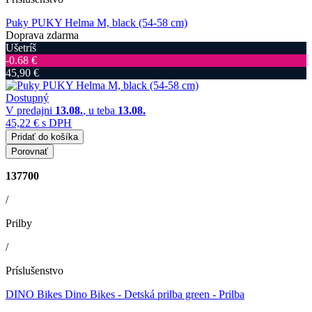
Puky PUKY Helma M, black (54-58 cm)
Doprava zdarma
Ušetríš
‐0.68 €
45,90 €
Dostupný
V predajni
13.08.
, u teba
13.08.
45,22 €
s DPH
Pridať do košíka
Porovnať
137700
/
Prilby
/
Príslušenstvo
DINO Bikes Dino Bikes - Detská prilba green
- Prilba