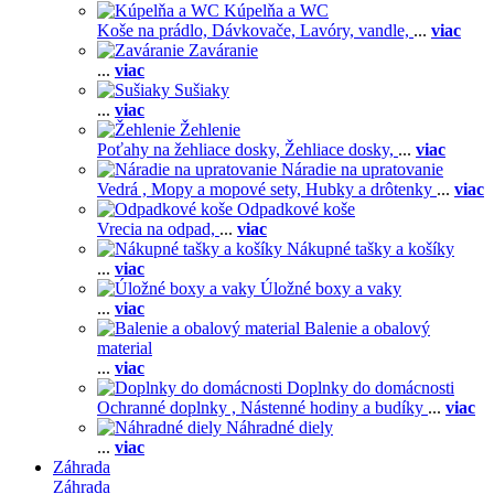
Kúpelňa a WC
Koše na prádlo,
Dávkovače,
Lavóry, vandle,
...
viac
Zaváranie
...
viac
Sušiaky
...
viac
Žehlenie
Poťahy na žehliace dosky,
Žehliace dosky,
...
viac
Náradie na upratovanie
Vedrá ,
Mopy a mopové sety,
Hubky a drôtenky
...
viac
Odpadkové koše
Vrecia na odpad,
...
viac
Nákupné tašky a košíky
...
viac
Úložné boxy a vaky
...
viac
Balenie a obalový
material
...
viac
Doplnky do domácnosti
Ochranné doplnky ,
Nástenné hodiny a budíky
...
viac
Náhradné diely
...
viac
Záhrada
Záhrada