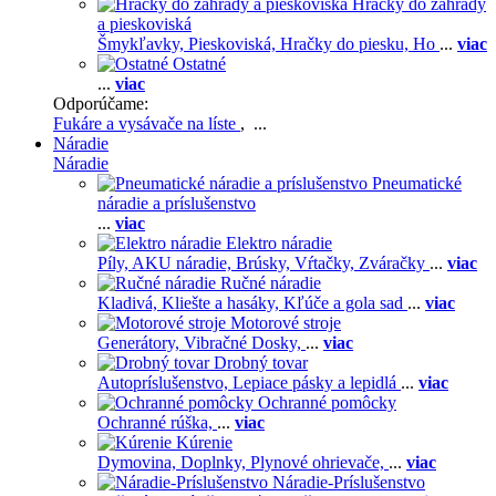
Hračky do záhrady
a pieskoviská
Šmykľavky,
Pieskoviská,
Hračky do piesku,
Ho
...
viac
Ostatné
...
viac
Odporúčame:
Fukáre a vysávače na líste
, ...
Náradie
Náradie
Pneumatické
náradie a príslušenstvo
...
viac
Elektro náradie
Píly,
AKU náradie,
Brúsky,
Vŕtačky,
Zváračky
...
viac
Ručné náradie
Kladivá,
Kliešte a hasáky,
Kľúče a gola sad
...
viac
Motorové stroje
Generátory,
Vibračné Dosky,
...
viac
Drobný tovar
Autopríslušenstvo,
Lepiace pásky a lepidlá
...
viac
Ochranné pomôcky
Ochranné rúška,
...
viac
Kúrenie
Dymovina,
Doplnky,
Plynové ohrievače,
...
viac
Náradie-Príslušenstvo