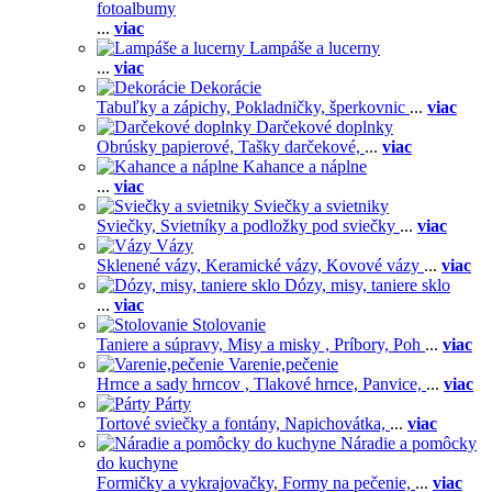
fotoalbumy
...
viac
Lampáše a lucerny
...
viac
Dekorácie
Tabuľky a zápichy,
Pokladničky, šperkovnic
...
viac
Darčekové doplnky
Obrúsky papierové,
Tašky darčekové,
...
viac
Kahance a náplne
...
viac
Sviečky a svietniky
Sviečky,
Svietníky a podložky pod sviečky
...
viac
Vázy
Sklenené vázy,
Keramické vázy,
Kovové vázy
...
viac
Dózy, misy, taniere sklo
...
viac
Stolovanie
Taniere a súpravy,
Misy a misky ,
Príbory,
Poh
...
viac
Varenie,pečenie
Hrnce a sady hrncov ,
Tlakové hrnce,
Panvice,
...
viac
Párty
Tortové sviečky a fontány,
Napichovátka,
...
viac
Náradie a pomôcky
do kuchyne
Formičky a vykrajovačky,
Formy na pečenie,
...
viac