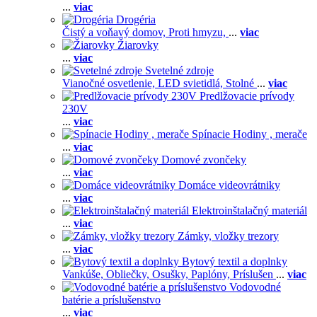
...
viac
Drogéria
Čistý a voňavý domov,
Proti hmyzu,
...
viac
Žiarovky
...
viac
Svetelné zdroje
Vianočné osvetlenie,
LED svietidlá,
Stolné
...
viac
Predlžovacie prívody
230V
...
viac
Spínacie Hodiny , merače
...
viac
Domové zvončeky
...
viac
Domáce videovrátniky
...
viac
Elektroinštalačný materiál
...
viac
Zámky, vložky trezory
...
viac
Bytový textil a doplnky
Vankúše,
Obliečky,
Osušky,
Paplóny,
Príslušen
...
viac
Vodovodné
batérie a príslušenstvo
...
viac