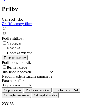
Prilby
Cena od - do:
Zrušiť cenový filter
Podľa štítkov:
Výpredaj
Novinka
Doprava zdarma
Filter produktov
Podľa dostupnosti:
Iba na sklade
Neboli nájdené žiadne parametre
Parametre filtra:
Odporúčané
Podľa názvu A-Z
Podľa názvu Z-A
Od najlacnejšieho
Od najdrahšieho
233188