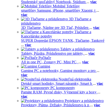
Študentský spoľahlivý Notebook,
Štúdium
...
viac
Mobilné Telefóny
smartfóny Samsung,
iPhone,
smartfóny Xiaomi,
t
...
viac
3D Tlačiarne a
príslušenstvo
3D Tlačiarne,
Náplne pre 3D Tlač,
Príslušen
...
viac
Tlačiarne a
Kancelárske potreby
SUPER Dopredaj EPSON TANK,
Tlačiarne,
Tankové
...
viac
Tablety a príslušenstvo
Tablety,
Púzdra,
Príslušenstvo pre tablety,
...
viac
Počítače
All in one PC,
Zostavy PC,
Mini PC,
...
viac
Gaming
Gaming PC a notebooky,
Gaming monitory a pro
...
viac
Nositeľná elektronika
Detské smart hodinky,
Smart náramky,
Smart h
...
viac
PC komponenty
Pamäte RAM,
Pevné disky,
Výmenné kity a boxy
...
viac
Projektory a príslušenstvo
Projektory,
Plátna,
Držiaky,
Príslušenstvo k p
...
viac