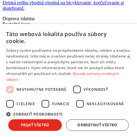
Detská prilba vhodná vhodná na bicyklovanie, korčuľovanie aj
skateboard.
Doprava zdarma
Posledné kusy
Táto webová lokalita používa súbory
Skladom 2 kusy
cookie.
10.08.
u teba
14,59 €
s DPH
Súbory cookie používame na prispôsobenie obsahu, reklám a analýzu
Pridať do košíka
návštevnosti. Informácie o vašom používaní našej stránky zdieľame aj
Porovnať
s našimi reklamnými a analytickými partnermi, ktorí ich môžu
kombinovať s inými informáciami, ktoré ste im poskytli alebo ktoré
251013
zhromaždili pri používaní ich služieb.
Zásady ochrany osobných
údajov
/
NEVYHNUTNE POTREBNÉ
VÝKONNOSŤ
Prilby
/
CIELENIE
FUNKCIE
NEKLASIFIKOVANÉ
Príslušenstvo
ZOBRAZIŤ PODROBNOSTI
DINO Bikes Dino Bikes - Detská prilba Raptor
PRIJAŤ VŠETKO
ODMIETNUŤ VŠETKO
Doprava zdarma