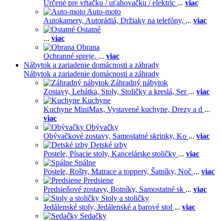
Určené pre vŕtačku / uťahovačku / elektric
...
viac
Auto-moto
Autokamery,
Autorádiá,
Držiaky na telefóny,
...
viac
Ostatné
...
viac
Obrana
Ochranné spreje,
...
viac
Nábytok a zariadenie domácnosti a záhrady
Nábytok a zariadenie domácnosti a záhrady
Záhradný nábytok
Zostavy,
Lehátka,
Stoly,
Stoličky a kreslá,
Ser
...
viac
Kuchyne
Kuchyne MiniMax,
Vystavené kuchyne,
Drezy a d
...
viac
Obývačky
Obývačkové zostavy,
Samostatné skrinky,
Ko
...
viac
Detské izby
Postele,
Písacie stoly,
Kancelárske stoličky
...
viac
Spálne
Postele,
Rošty,
Matrace a toppery,
Šatníky,
Noč
...
viac
Predsiene
Predsieňové zostavy,
Botníky,
Samostatné sk
...
viac
Stoly a stoličky
Jedálenské stoly,
Jedálenské a barové stol
...
viac
Sedačky