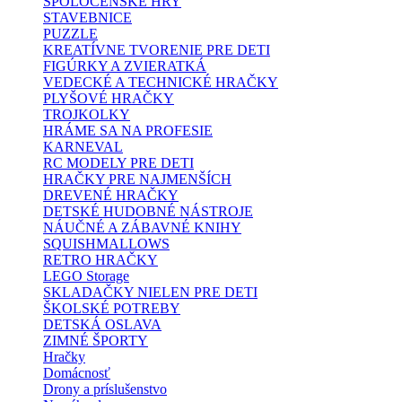
SPOLOČENSKÉ HRY
STAVEBNICE
PUZZLE
KREATÍVNE TVORENIE PRE DETI
FIGÚRKY A ZVIERATKÁ
VEDECKÉ A TECHNICKÉ HRAČKY
PLYŠOVÉ HRAČKY
TROJKOLKY
HRÁME SA NA PROFESIE
KARNEVAL
RC MODELY PRE DETI
HRAČKY PRE NAJMENŠÍCH
DREVENÉ HRAČKY
DETSKÉ HUDOBNÉ NÁSTROJE
NÁUČNÉ A ZÁBAVNÉ KNIHY
SQUISHMALLOWS
RETRO HRAČKY
LEGO Storage
SKLADAČKY NIELEN PRE DETI
ŠKOLSKÉ POTREBY
DETSKÁ OSLAVA
ZIMNÉ ŠPORTY
Hračky
Domácnosť
Drony a príslušenstvo