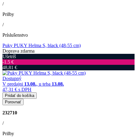
/
Prilby
/
Príslušenstvo
Puky PUKY Helma S, black (48-55 cm)
Doprava zdarma
Ušetríš
‐1.5 €
48,81 €
Dostupný
V predajni
13.08.
, u teba
13.08.
47,31 €
s DPH
Pridať do košíka
Porovnať
232710
/
Prilby