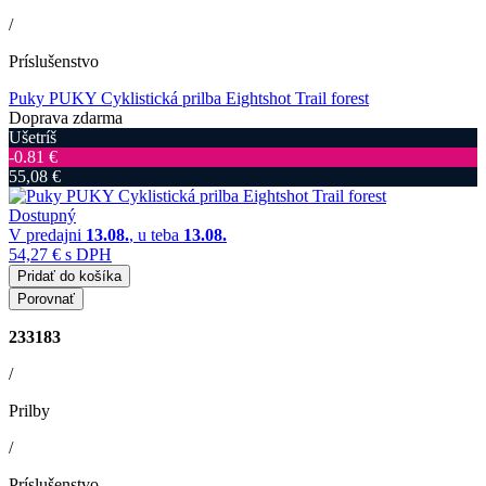
/
Príslušenstvo
Puky PUKY Cyklistická prilba Eightshot Trail forest
Doprava zdarma
Ušetríš
‐0.81 €
55,08 €
Dostupný
V predajni
13.08.
, u teba
13.08.
54,27 €
s DPH
Pridať do košíka
Porovnať
233183
/
Prilby
/
Príslušenstvo