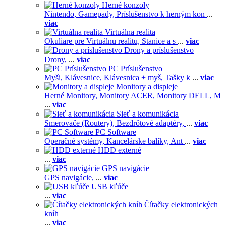
Herné konzoly
Nintendo,
Gamepady,
Príslušenstvo k herným kon
...
viac
Virtuálna realita
Okuliare pre Virtuálnu realitu,
Stanice a s
...
viac
Drony a príslušenstvo
Drony,
...
viac
PC Príslušenstvo
Myši,
Klávesnice,
Klávesnica + myš,
Tašky k
...
viac
Monitory a displeje
Herné Monitory,
Monitory ACER,
Monitory DELL,
M
...
viac
Sieť a komunikácia
Smerovače (Routery),
Bezdrôtové adaptéry,
...
viac
PC Software
Operačné systémy,
Kancelárske balíky,
Ant
...
viac
HDD externé
...
viac
GPS navigácie
GPS navigácie,
...
viac
USB kľúče
...
viac
Čítačky elektronických
kníh
...
viac