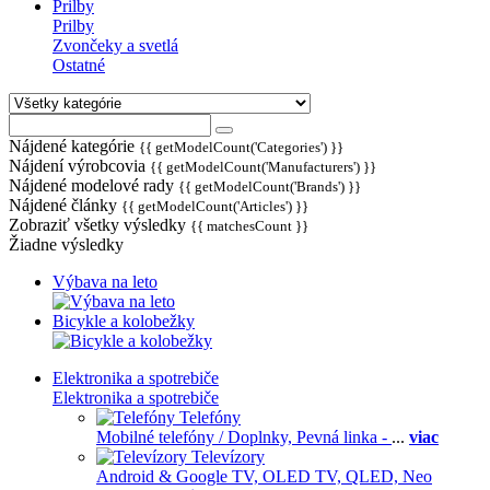
Prilby
Prilby
Zvončeky a svetlá
Ostatné
Nájdené kategórie
{{ getModelCount('Categories') }}
Nájdení výrobcovia
{{ getModelCount('Manufacturers') }}
Nájdené modelové rady
{{ getModelCount('Brands') }}
Nájdené články
{{ getModelCount('Articles') }}
Zobraziť všetky výsledky
{{ matchesCount }}
Žiadne výsledky
Výbava na leto
Bicykle a kolobežky
Elektronika a spotrebiče
Elektronika a spotrebiče
Telefóny
Mobilné telefóny / Doplnky,
Pevná linka -
...
viac
Televízory
Android & Google TV,
OLED TV,
QLED, Neo