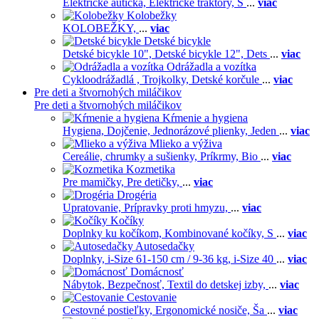
Elektrické autíčka,
Elektrické traktory,
Š
...
viac
Kolobežky
KOLOBEŽKY,
...
viac
Detské bicykle
Detské bicykle 10",
Detské bicykle 12",
Dets
...
viac
Odrážadla a vozítka
Cykloodrážadlá ,
Trojkolky,
Detské korčule
...
viac
Pre deti a štvornohých miláčikov
Pre deti a štvornohých miláčikov
Kŕmenie a hygiena
Hygiena,
Dojčenie,
Jednorázové plienky,
Jeden
...
viac
Mlieko a výživa
Cereálie, chrumky a sušienky,
Príkrmy,
Bio
...
viac
Kozmetika
Pre mamičky,
Pre detičky,
...
viac
Drogéria
Upratovanie,
Prípravky proti hmyzu,
...
viac
Kočíky
Doplnky ku kočíkom,
Kombinované kočíky,
S
...
viac
Autosedačky
Doplnky,
i-Size 61-150 cm / 9-36 kg,
i-Size 40
...
viac
Domácnosť
Nábytok,
Bezpečnosť,
Textil do detskej izby,
...
viac
Cestovanie
Cestovné postieľky,
Ergonomické nosiče,
Ša
...
viac