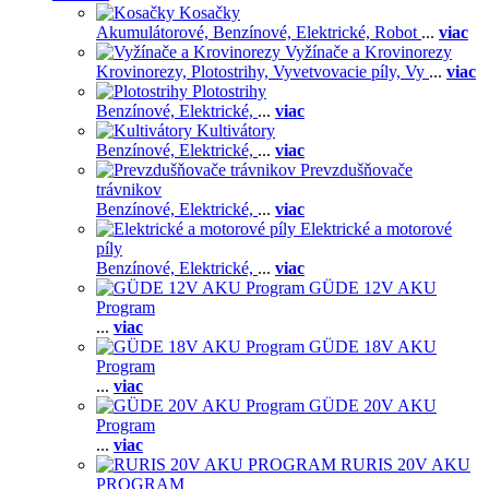
Kosačky
Akumulátorové,
Benzínové,
Elektrické,
Robot
...
viac
Vyžínače a Krovinorezy
Krovinorezy,
Plotostrihy,
Vyvetvovacie píly,
Vy
...
viac
Plotostrihy
Benzínové,
Elektrické,
...
viac
Kultivátory
Benzínové,
Elektrické,
...
viac
Prevzdušňovače
trávnikov
Benzínové,
Elektrické,
...
viac
Elektrické a motorové
píly
Benzínové,
Elektrické,
...
viac
GÜDE 12V AKU
Program
...
viac
GÜDE 18V AKU
Program
...
viac
GÜDE 20V AKU
Program
...
viac
RURIS 20V AKU
PROGRAM