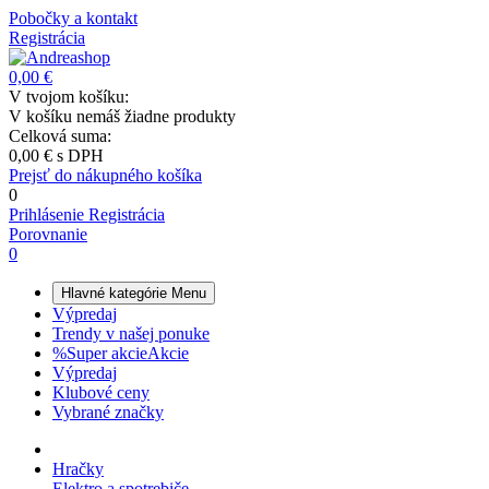
Pobočky a kontakt
Registrácia
0,00 €
V tvojom košíku:
V košíku nemáš žiadne produkty
Celková suma:
0,00 €
s DPH
Prejsť do nákupného košíka
0
Prihlásenie
Registrácia
Porovnanie
0
Hlavné kategórie
Menu
Výpredaj
Trendy v našej ponuke
%
Super akcie
Akcie
Výpredaj
Klubové ceny
Vybrané značky
Hračky
Elektro a spotrebiče