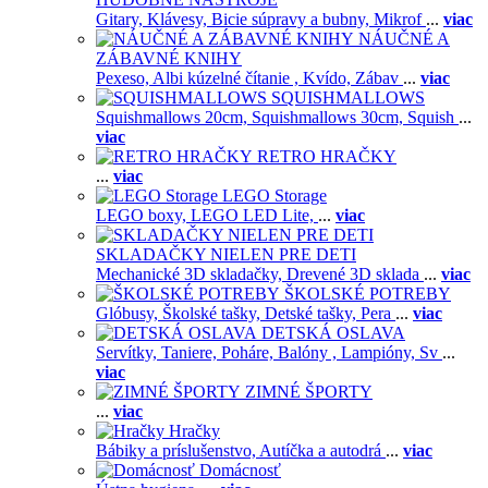
Gitary,
Klávesy,
Bicie súpravy a bubny,
Mikrof
...
viac
NÁUČNÉ A
ZÁBAVNÉ KNIHY
Pexeso,
Albi kúzelné čítanie ,
Kvído,
Zábav
...
viac
SQUISHMALLOWS
Squishmallows 20cm,
Squishmallows 30cm,
Squish
...
viac
RETRO HRAČKY
...
viac
LEGO Storage
LEGO boxy,
LEGO LED Lite,
...
viac
SKLADAČKY NIELEN PRE DETI
Mechanické 3D skladačky,
Drevené 3D sklada
...
viac
ŠKOLSKÉ POTREBY
Glóbusy,
Školské tašky,
Detské tašky,
Pera
...
viac
DETSKÁ OSLAVA
Servítky,
Taniere,
Poháre,
Balóny ,
Lampióny,
Sv
...
viac
ZIMNÉ ŠPORTY
...
viac
Hračky
Bábiky a príslušenstvo,
Autíčka a autodrá
...
viac
Domácnosť