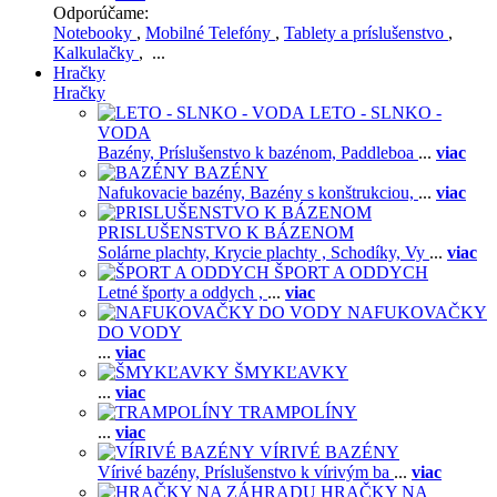
Odporúčame:
Notebooky
,
Mobilné Telefóny
,
Tablety a príslušenstvo
,
Kalkulačky
, ...
Hračky
Hračky
LETO - SLNKO -
VODA
Bazény,
Príslušenstvo k bazénom,
Paddleboa
...
viac
BAZÉNY
Nafukovacie bazény,
Bazény s konštrukciou,
...
viac
PRISLUŠENSTVO K BÁZENOM
Solárne plachty,
Krycie plachty ,
Schodíky,
Vy
...
viac
ŠPORT A ODDYCH
Letné športy a oddych ,
...
viac
NAFUKOVAČKY
DO VODY
...
viac
ŠMYKĽAVKY
...
viac
TRAMPOLÍNY
...
viac
VÍRIVÉ BAZÉNY
Vírivé bazény,
Príslušenstvo k vírivým ba
...
viac
HRAČKY NA