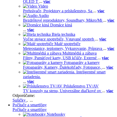
QLED T
...
viac
Video
Prehrávače,
Projektory a príslušenstvo,
Sa
...
viac
Audio
Bezdrôtové reproduktory,
Soundbary,
Mikro/Mi
...
viac
Domáce kiná
...
viac
Biela technika
Voľne stojace spotrebiče,
Vstavané spotreb
...
viac
Malé spotrebiče
Meteostanice, teplomery,
Vykurovanie,
Príprava
...
viac
Multimédiá a zábava
Filmy,
Pamäťové karty,
USB kľúče,
Externé
...
viac
Fotoaparáty a kamery
Fotoaparáty,
Kamery,
Ďalekohľady,
Fotopasce,
...
viac
Inteligentné smart
zariadenia.
...
viac
Príslušenstvo TV/AV
TV konzoly na stenu,
Univerzálne diaľkové ov
...
viac
Odporúčame:
Sušičky
, ...
Počítače a smartfóny
Počítače a smartfóny
Notebooky