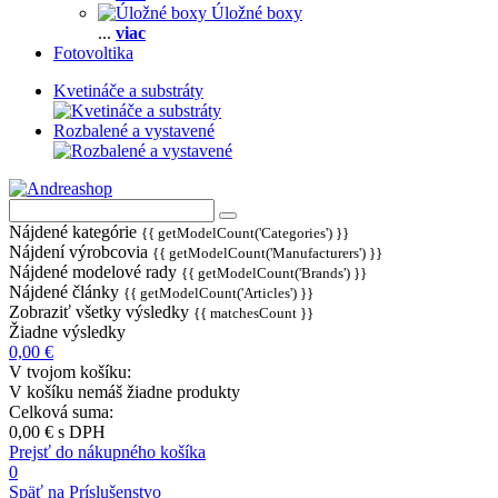
Úložné boxy
...
viac
Fotovoltika
Kvetináče a substráty
Rozbalené a vystavené
Nájdené kategórie
{{ getModelCount('Categories') }}
Nájdení výrobcovia
{{ getModelCount('Manufacturers') }}
Nájdené modelové rady
{{ getModelCount('Brands') }}
Nájdené články
{{ getModelCount('Articles') }}
Zobraziť všetky výsledky
{{ matchesCount }}
Žiadne výsledky
0,00 €
V tvojom košíku:
V košíku nemáš žiadne produkty
Celková suma:
0,00 €
s DPH
Prejsť do nákupného košíka
0
Späť na Príslušenstvo