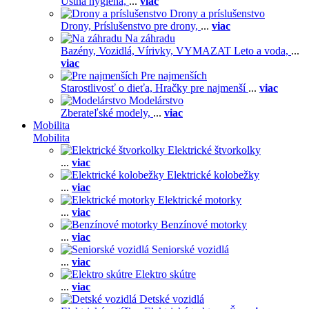
Ústna hygiena,
...
viac
Drony a príslušenstvo
Drony,
Príslušenstvo pre drony,
...
viac
Na záhradu
Bazény,
Vozidlá,
Vírivky,
VYMAZAT Leto a voda,
...
viac
Pre najmenších
Starostlivosť o dieťa,
Hračky pre najmenší
...
viac
Modelárstvo
Zberateľské modely,
...
viac
Mobilita
Mobilita
Elektrické štvorkolky
...
viac
Elektrické kolobežky
...
viac
Elektrické motorky
...
viac
Benzínové motorky
...
viac
Seniorské vozidlá
...
viac
Elektro skútre
...
viac
Detské vozidlá