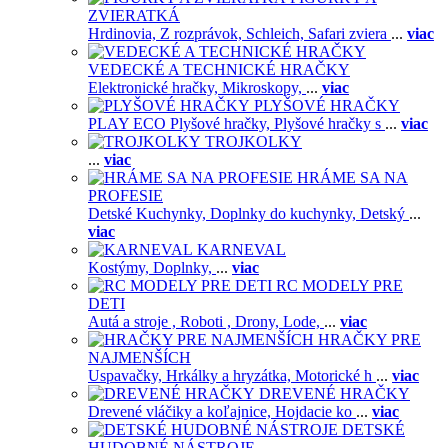
ZVIERATKÁ
Hrdinovia,
Z rozprávok,
Schleich,
Safari zviera
...
viac
VEDECKÉ A TECHNICKÉ HRAČKY
Elektronické hračky,
Mikroskopy,
...
viac
PLYŠOVÉ HRAČKY
PLAY ECO Plyšové hračky,
Plyšové hračky s
...
viac
TROJKOLKY
...
viac
HRÁME SA NA
PROFESIE
Detské Kuchynky,
Doplnky do kuchynky,
Detský
...
viac
KARNEVAL
Kostýmy,
Doplnky,
...
viac
RC MODELY PRE
DETI
Autá a stroje ,
Roboti ,
Drony,
Lode,
...
viac
HRAČKY PRE
NAJMENŠÍCH
Uspavačky,
Hrkálky a hryzátka,
Motorické h
...
viac
DREVENÉ HRAČKY
Drevené vláčiky a koľajnice,
Hojdacie ko
...
viac
DETSKÉ
HUDOBNÉ NÁSTROJE