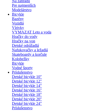
Na záhradu
Pre najmenších
Modelárstvo
Bicykle
Bazény
Vozidlá
Vírivky
VYMAZAT Leto a voda
Hračky do vody
Hračky na von
Detské odrážadlá
Nafukovačky a ležadlá
Skateboardy a korčule
Kolobežky
Bicykle
Vodné športy
Príslušenstvo
Detské bicykle 10"
Detské bicykle 12"
Detské bicykle 14"
Detské bicykle 16"
Detské bicykle 18"
Detské bicykle 20"
Detské bicykle 24"
Príslušenstvo