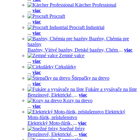
Kärcher Professional
...
viac
Procraft
...
viac
Procraft Industrial
...
viac
Bazény, Chémia pre
bazény
Bazény,
Vírivé bazény,
Detské bazény,
Chém
...
viac
Zemné valce
...
viac
Cirkulárky
...
viac
Štiepačky na drevo
...
viac
Fukáre a vysávače na líste
Benzínové,
Elektrické,
...
viac
Kozy na drevo
...
viac
Elektrický
Moto-fúrik, príslušenstvo
Elektrický Moto-fúrik,
...
viac
Snežné frézy
Benzínové,
Elektrické,
...
viac
Kompostéry