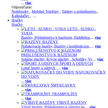
...
viac
Odporúčame:
Notebooky
,
Mobilné Telefóny
,
Tablety a príslušenstvo
,
Kalkulačky
, ...
Hračky
Hračky
LETO - SLNKO -
VODA
Bazény,
Príslušenstvo k bazénom,
Paddleboa
...
viac
BAZÉNY
Nafukovacie bazény,
Bazény s konštrukciou,
...
viac
PRISLUŠENSTVO K BÁZENOM
Solárne plachty,
Krycie plachty ,
Schodíky,
Vy
...
viac
ŠPORT A ODDYCH
Letné športy a oddych ,
...
viac
NAFUKOVAČKY
DO VODY
...
viac
ŠMYKĽAVKY
...
viac
TRAMPOLÍNY
...
viac
VÍRIVÉ BAZÉNY
Vírivé bazény,
Príslušenstvo k vírivým ba
...
viac