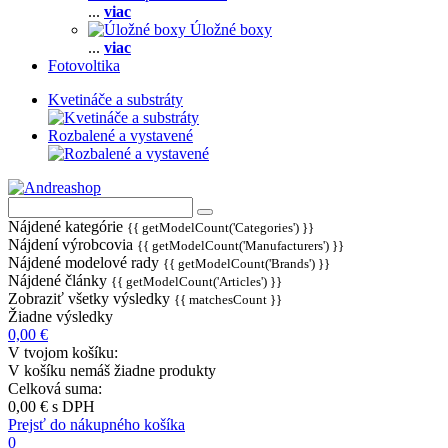
...
viac
Úložné boxy
...
viac
Fotovoltika
Kvetináče a substráty
Rozbalené a vystavené
Nájdené kategórie
{{ getModelCount('Categories') }}
Nájdení výrobcovia
{{ getModelCount('Manufacturers') }}
Nájdené modelové rady
{{ getModelCount('Brands') }}
Nájdené články
{{ getModelCount('Articles') }}
Zobraziť všetky výsledky
{{ matchesCount }}
Žiadne výsledky
0,00 €
V tvojom košíku:
V košíku nemáš žiadne produkty
Celková suma:
0,00 €
s DPH
Prejsť do nákupného košíka
0