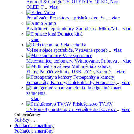
Android & Google TV,
OLED TV,
QLED, Neo
QLED T
...
viac
Video
Prehrávače,
Projektory a príslušenstvo,
Sa
...
viac
Audio
Bezdrôtové reproduktory,
Soundbary,
Mikro/Mi
...
viac
Domáce kiná
...
viac
Biela technika
Voľne stojace spotrebiče,
Vstavané spotreb
...
viac
Malé spotrebiče
Meteostanice, teplomery,
Vykurovanie,
Príprava
...
viac
Multimédiá a zábava
Filmy,
Pamäťové karty,
USB kľúče,
Externé
...
viac
Fotoaparáty a kamery
Fotoaparáty,
Kamery,
Ďalekohľady,
Fotopasce,
...
viac
Inteligentné smart
zariadenia.
...
viac
Príslušenstvo TV/AV
TV konzoly na stenu,
Univerzálne diaľkové ov
...
viac
Odporúčame:
Sušičky
, ...
Počítače a smartfóny
Počítače a smartfóny