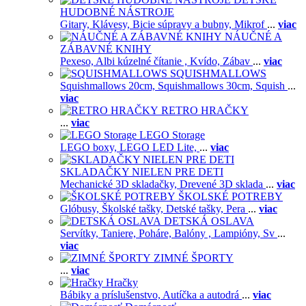
HUDOBNÉ NÁSTROJE
Gitary,
Klávesy,
Bicie súpravy a bubny,
Mikrof
...
viac
NÁUČNÉ A
ZÁBAVNÉ KNIHY
Pexeso,
Albi kúzelné čítanie ,
Kvído,
Zábav
...
viac
SQUISHMALLOWS
Squishmallows 20cm,
Squishmallows 30cm,
Squish
...
viac
RETRO HRAČKY
...
viac
LEGO Storage
LEGO boxy,
LEGO LED Lite,
...
viac
SKLADAČKY NIELEN PRE DETI
Mechanické 3D skladačky,
Drevené 3D sklada
...
viac
ŠKOLSKÉ POTREBY
Glóbusy,
Školské tašky,
Detské tašky,
Pera
...
viac
DETSKÁ OSLAVA
Servítky,
Taniere,
Poháre,
Balóny ,
Lampióny,
Sv
...
viac
ZIMNÉ ŠPORTY
...
viac
Hračky
Bábiky a príslušenstvo,
Autíčka a autodrá
...
viac