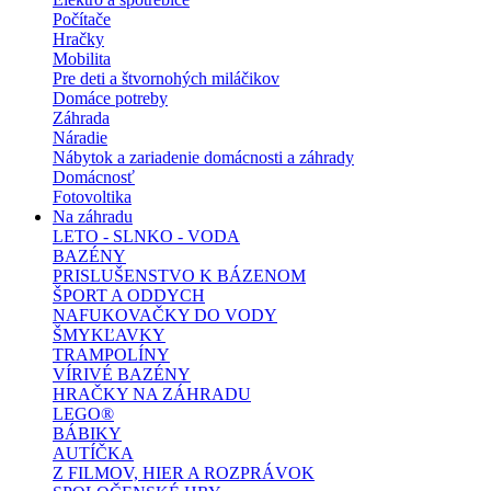
Počítače
Hračky
Mobilita
Pre deti a štvornohých miláčikov
Domáce potreby
Záhrada
Náradie
Nábytok a zariadenie domácnosti a záhrady
Domácnosť
Fotovoltika
Na záhradu
LETO - SLNKO - VODA
BAZÉNY
PRISLUŠENSTVO K BÁZENOM
ŠPORT A ODDYCH
NAFUKOVAČKY DO VODY
ŠMYKĽAVKY
TRAMPOLÍNY
VÍRIVÉ BAZÉNY
HRAČKY NA ZÁHRADU
LEGO®
BÁBIKY
AUTÍČKA
Z FILMOV, HIER A ROZPRÁVOK