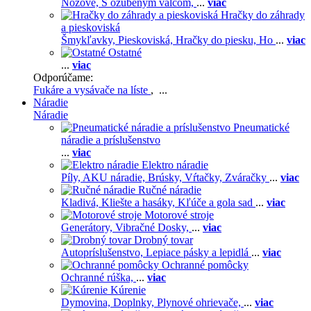
Nožové,
S ozubeným valcom,
...
viac
Hračky do záhrady
a pieskoviská
Šmykľavky,
Pieskoviská,
Hračky do piesku,
Ho
...
viac
Ostatné
...
viac
Odporúčame:
Fukáre a vysávače na líste
, ...
Náradie
Náradie
Pneumatické
náradie a príslušenstvo
...
viac
Elektro náradie
Píly,
AKU náradie,
Brúsky,
Vŕtačky,
Zváračky
...
viac
Ručné náradie
Kladivá,
Kliešte a hasáky,
Kľúče a gola sad
...
viac
Motorové stroje
Generátory,
Vibračné Dosky,
...
viac
Drobný tovar
Autopríslušenstvo,
Lepiace pásky a lepidlá
...
viac
Ochranné pomôcky
Ochranné rúška,
...
viac
Kúrenie
Dymovina,
Doplnky,
Plynové ohrievače,
...
viac