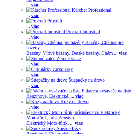
...
viac
Kärcher Professional
...
viac
Procraft
...
viac
Procraft Industrial
...
viac
Bazény, Chémia pre
bazény
Bazény,
Vírivé bazény,
Detské bazény,
Chém
...
viac
Zemné valce
...
viac
Cirkulárky
...
viac
Štiepačky na drevo
...
viac
Fukáre a vysávače na líste
Benzínové,
Elektrické,
...
viac
Kozy na drevo
...
viac
Elektrický
Moto-fúrik, príslušenstvo
Elektrický Moto-fúrik,
...
viac
Snežné frézy
Benzínové,
Elektrické,
...
viac