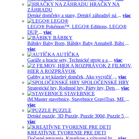
HRAČKY NA
ZÁHRADU
Detské domčeky a stany,
Detský záhradný ná
...
viac
LEGO®
LEGO® Pokémon™,
LEGO® Editions,
LEGO®
DUP
...
viac
BÁBIKY
Bábiky Baby Born,
Bábiky Baby Annabell,
Bábi
...
viac
AUTÍČKA
Garáže a hracie sety,
Technické stroje a a
...
viac
Z FILMOV,
HIER A ROZPRÁVOK
Gabby a jej kúzelný domček,
Ako vycvičiť
...
viac
SPOLOČENSKÉ HRY
Strategické hry,
Rodinné hry,
Párty hry,
Dets
...
viac
STAVEBNICE
iM.Master stavebnice,
Stavebnice GraviTrax,
ME
...
viac
PUZZLE
Detské puzzle,
3D Puzzle,
Puzzle 300d,
Puzzle 5
...
viac
KREATÍVNE TVORENIE PRE DETI
Dočasné tetovania,
Kreatívne a výtvarné hr
...
viac