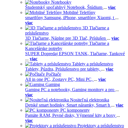
Notebooky
Študentský spoľahlivý Notebook,
Štúdium
...
viac
Mobilné Telefóny
smartfóny Samsung,
iPhone,
smartfóny Xiaomi,
t
...
viac
3D Tlačiarne a
príslušenstvo
3D Tlačiarne,
Náplne pre 3D Tlač,
Príslušen
...
viac
Tlačiarne a
Kancelárske potreby
SUPER Dopredaj EPSON TANK,
Tlačiarne,
Tankové
...
viac
Tablety a príslušenstvo
Tablety,
Púzdra,
Príslušenstvo pre tablety,
...
viac
Počítače
All in one PC,
Zostavy PC,
Mini PC,
...
viac
Gaming
Gaming PC a notebooky,
Gaming monitory a pro
...
viac
Nositeľná elektronika
Detské smart hodinky,
Smart náramky,
Smart h
...
viac
PC komponenty
Pamäte RAM,
Pevné disky,
Výmenné kity a boxy
...
viac
Projektory a príslušenstvo