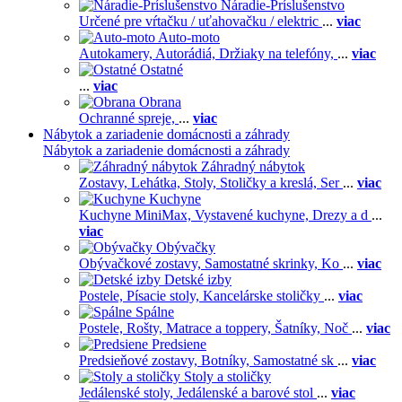
Náradie-Príslušenstvo
Určené pre vŕtačku / uťahovačku / elektric
...
viac
Auto-moto
Autokamery,
Autorádiá,
Držiaky na telefóny,
...
viac
Ostatné
...
viac
Obrana
Ochranné spreje,
...
viac
Nábytok a zariadenie domácnosti a záhrady
Nábytok a zariadenie domácnosti a záhrady
Záhradný nábytok
Zostavy,
Lehátka,
Stoly,
Stoličky a kreslá,
Ser
...
viac
Kuchyne
Kuchyne MiniMax,
Vystavené kuchyne,
Drezy a d
...
viac
Obývačky
Obývačkové zostavy,
Samostatné skrinky,
Ko
...
viac
Detské izby
Postele,
Písacie stoly,
Kancelárske stoličky
...
viac
Spálne
Postele,
Rošty,
Matrace a toppery,
Šatníky,
Noč
...
viac
Predsiene
Predsieňové zostavy,
Botníky,
Samostatné sk
...
viac
Stoly a stoličky
Jedálenské stoly,
Jedálenské a barové stol
...
viac