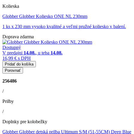
Kolieska
Globber Globber Koliesko ONE NL 230mm
1 ks x 230 mm vysoko kvalitné a veľmi pružné koliesko v balení.
Doprava zdarma
Dostupný
V predajni
14.08.
, u teba
14.08.
16,99 €
s DPH
Pridať do košíka
Porovnať
256486
/
Prilby
/
Doplnky pre kolobežky
Globber Globber detská prilba Ultimum S/M (51-55CM) Deep Blue