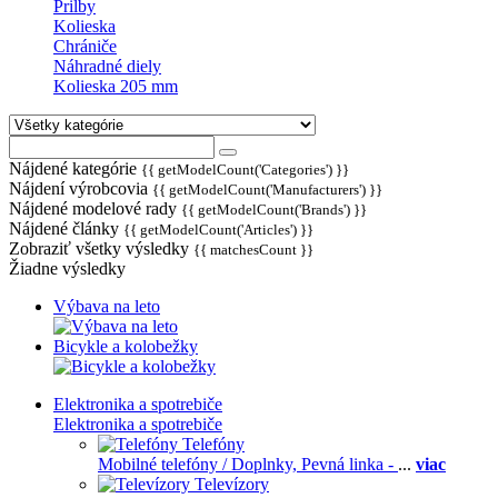
Prilby
Kolieska
Chrániče
Náhradné diely
Kolieska 205 mm
Nájdené kategórie
{{ getModelCount('Categories') }}
Nájdení výrobcovia
{{ getModelCount('Manufacturers') }}
Nájdené modelové rady
{{ getModelCount('Brands') }}
Nájdené články
{{ getModelCount('Articles') }}
Zobraziť všetky výsledky
{{ matchesCount }}
Žiadne výsledky
Výbava na leto
Bicykle a kolobežky
Elektronika a spotrebiče
Elektronika a spotrebiče
Telefóny
Mobilné telefóny / Doplnky,
Pevná linka -
...
viac
Televízory