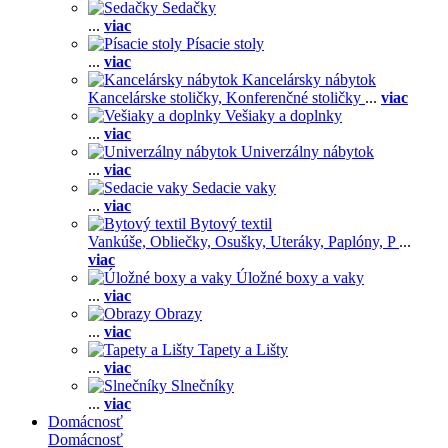
Sedačky
...
viac
Písacie stoly
...
viac
Kancelársky nábytok
Kancelárske stoličky,
Konferenčné stoličky
...
viac
Vešiaky a doplnky
...
viac
Univerzálny nábytok
...
viac
Sedacie vaky
...
viac
Bytový textil
Vankúše,
Obliečky,
Osušky,
Uteráky,
Paplóny,
P
...
viac
Úložné boxy a vaky
...
viac
Obrazy
...
viac
Tapety a Lišty
...
viac
Slnečníky
...
viac
Domácnosť
Domácnosť