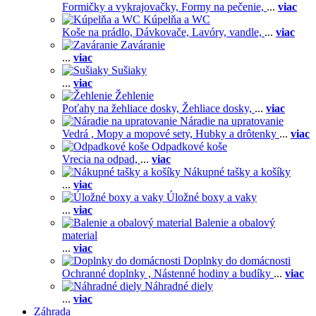
Formičky a vykrajovačky,
Formy na pečenie,
...
viac
Kúpelňa a WC
Koše na prádlo,
Dávkovače,
Lavóry, vandle,
...
viac
Zaváranie
...
viac
Sušiaky
...
viac
Žehlenie
Poťahy na žehliace dosky,
Žehliace dosky,
...
viac
Náradie na upratovanie
Vedrá ,
Mopy a mopové sety,
Hubky a drôtenky
...
viac
Odpadkové koše
Vrecia na odpad,
...
viac
Nákupné tašky a košíky
...
viac
Úložné boxy a vaky
...
viac
Balenie a obalový
material
...
viac
Doplnky do domácnosti
Ochranné doplnky ,
Nástenné hodiny a budíky
...
viac
Náhradné diely
...
viac
Záhrada