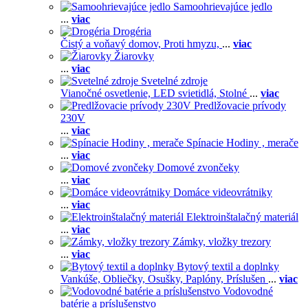
Samoohrievajúce jedlo
...
viac
Drogéria
Čistý a voňavý domov,
Proti hmyzu,
...
viac
Žiarovky
...
viac
Svetelné zdroje
Vianočné osvetlenie,
LED svietidlá,
Stolné
...
viac
Predlžovacie prívody
230V
...
viac
Spínacie Hodiny , merače
...
viac
Domové zvončeky
...
viac
Domáce videovrátniky
...
viac
Elektroinštalačný materiál
...
viac
Zámky, vložky trezory
...
viac
Bytový textil a doplnky
Vankúše,
Obliečky,
Osušky,
Paplóny,
Príslušen
...
viac
Vodovodné
batérie a príslušenstvo