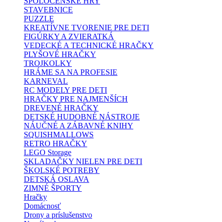
SPOLOČENSKÉ HRY
STAVEBNICE
PUZZLE
KREATÍVNE TVORENIE PRE DETI
FIGÚRKY A ZVIERATKÁ
VEDECKÉ A TECHNICKÉ HRAČKY
PLYŠOVÉ HRAČKY
TROJKOLKY
HRÁME SA NA PROFESIE
KARNEVAL
RC MODELY PRE DETI
HRAČKY PRE NAJMENŠÍCH
DREVENÉ HRAČKY
DETSKÉ HUDOBNÉ NÁSTROJE
NÁUČNÉ A ZÁBAVNÉ KNIHY
SQUISHMALLOWS
RETRO HRAČKY
LEGO Storage
SKLADAČKY NIELEN PRE DETI
ŠKOLSKÉ POTREBY
DETSKÁ OSLAVA
ZIMNÉ ŠPORTY
Hračky
Domácnosť
Drony a príslušenstvo