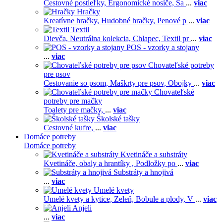
Cestovné postieľky,
Ergonomické nosiče,
Ša
...
viac
Hračky
Kreatívne hračky,
Hudobné hračky,
Penové p
...
viac
Textil
Dievča,
Neutrálna kolekcia,
Chlapec,
Textil pr
...
viac
POS - vzorky a stojany
...
viac
Chovateľské potreby
pre psov
Cestovanie so psom,
Maškrty pre psov,
Obojky
...
viac
Chovateľské
potreby pre mačky
Toalety pre mačky,
...
viac
Školské tašky
Cestovné kufre,
...
viac
Domáce potreby
Domáce potreby
Kvetináče a substráty
Kvetináče, obaly a hrantíky ,
Podložky po
...
viac
Substráty a hnojivá
...
viac
Umelé kvety
Umelé kvety a kytice,
Zeleň,
Bobule a plody,
V
...
viac
Anjeli
...
viac