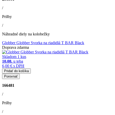
/
Prilby
/
Náhradné diely na kolobežky
Globber Globber Svorka na riadidlá T BAR Black
Doprava zdarma
Skladom 1 kus
10.08.
u teba
6,00 €
s DPH
Pridať do košíka
Porovnať
166481
/
Prilby
/