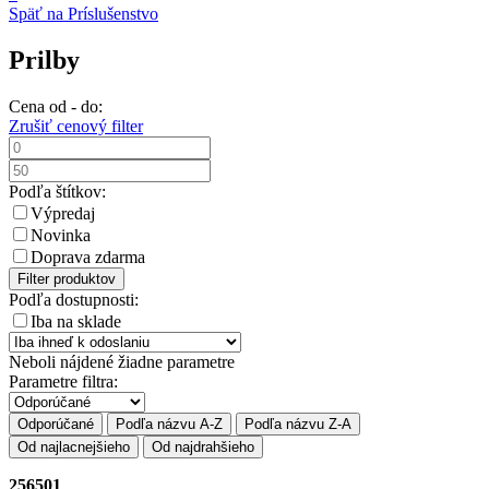
Späť na Príslušenstvo
Prilby
Cena od - do:
Zrušiť cenový filter
Podľa štítkov:
Výpredaj
Novinka
Doprava zdarma
Filter produktov
Podľa dostupnosti:
Iba na sklade
Neboli nájdené žiadne parametre
Parametre filtra:
Odporúčané
Podľa názvu A-Z
Podľa názvu Z-A
Od najlacnejšieho
Od najdrahšieho
256501