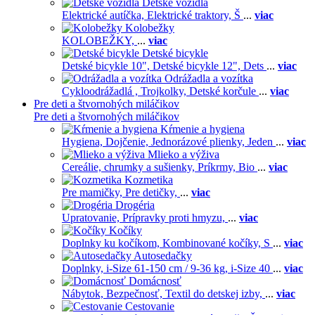
Detské vozidlá
Elektrické autíčka,
Elektrické traktory,
Š
...
viac
Kolobežky
KOLOBEŽKY,
...
viac
Detské bicykle
Detské bicykle 10",
Detské bicykle 12",
Dets
...
viac
Odrážadla a vozítka
Cykloodrážadlá ,
Trojkolky,
Detské korčule
...
viac
Pre deti a štvornohých miláčikov
Pre deti a štvornohých miláčikov
Kŕmenie a hygiena
Hygiena,
Dojčenie,
Jednorázové plienky,
Jeden
...
viac
Mlieko a výživa
Cereálie, chrumky a sušienky,
Príkrmy,
Bio
...
viac
Kozmetika
Pre mamičky,
Pre detičky,
...
viac
Drogéria
Upratovanie,
Prípravky proti hmyzu,
...
viac
Kočíky
Doplnky ku kočíkom,
Kombinované kočíky,
S
...
viac
Autosedačky
Doplnky,
i-Size 61-150 cm / 9-36 kg,
i-Size 40
...
viac
Domácnosť
Nábytok,
Bezpečnosť,
Textil do detskej izby,
...
viac
Cestovanie