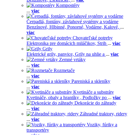
Kompostéry
...
viac
Čerpadlá, fontány, závlahové systémy a vodárne
Benzínové,
Hlbinné,
Ponorné,
Vodárne,
Kalové,
...
viac
Chovateľské potreby
Elektronika pre domácich miláčikov,
Strih
...
viac
Grily
Elektrické grily, panvice,
Grily na uhlie a
...
viac
Zemné vrtáky
...
viac
Rozmetače
...
viac
Pareniská a skleníky
...
viac
Kvetináče a substráty
Kvetináče, obaly a hrantíky ,
Podložky po
...
viac
Dekorácie do záhrady
...
viac
Záhradné traktory, ridery
...
viac
Voziky, fúriky a
transportéry