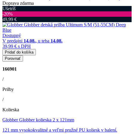
Doprava zdarma
Ušetríš
‐20%
49,99 €
Dostupný
V predajni
14.08.
, u teba
14.08.
39,99 €
s DPH
Pridať do košíka
Porovnať
166901
/
Prilby
/
Kolieska
Globber Globber kolieska 2 x 121mm
121 mm vysokokvalitné a veľmi pružné PU koliesk v balení.