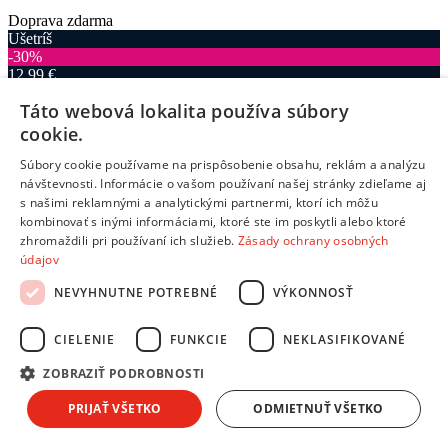
Doprava zdarma
Ušetríš
‐30%
12,99 €
Táto webová lokalita používa súbory
Dostupný
V predajni
14.08.
, u teba
14.08.
cookie.
8,99 €
s DPH
Súbory cookie používame na prispôsobenie obsahu, reklám a analýzu
Pridať do košíka
návštevnosti. Informácie o vašom používaní našej stránky zdieľame aj
Porovnať
s našimi reklamnými a analytickými partnermi, ktorí ich môžu
kombinovať s inými informáciami, ktoré ste im poskytli alebo ktoré
166895
zhromaždili pri používaní ich služieb.
Zásady ochrany osobných
/
údajov
Prilby
NEVYHNUTNE POTREBNÉ
VÝKONNOSŤ
/
CIELENIE
FUNKCIE
NEKLASIFIKOVANÉ
Doplnky pre kolobežky
ZOBRAZIŤ PODROBNOSTI
Globber Globber Predné blokovanie podpery globber pre sedadlo
PRIJAŤ VŠETKO
ODMIETNUŤ VŠETKO
455, 457, 458, 459, 463, 464
Doprava zdarma
Ušetríš