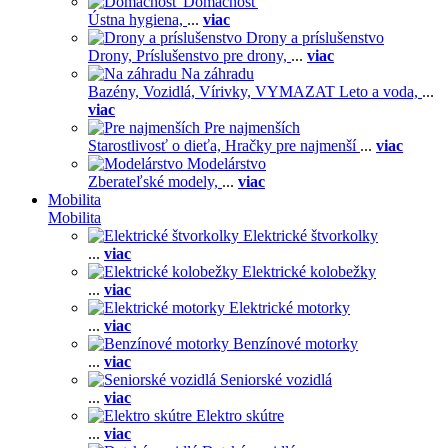
Domácnosť
Ústna hygiena,
...
viac
Drony a príslušenstvo
Drony,
Príslušenstvo pre drony,
...
viac
Na záhradu
Bazény,
Vozidlá,
Vírivky,
VYMAZAT Leto a voda,
...
viac
Pre najmenších
Starostlivosť o dieťa,
Hračky pre najmenší
...
viac
Modelárstvo
Zberateľské modely,
...
viac
Mobilita
Mobilita
Elektrické štvorkolky
...
viac
Elektrické kolobežky
...
viac
Elektrické motorky
...
viac
Benzínové motorky
...
viac
Seniorské vozidlá
...
viac
Elektro skútre
...
viac