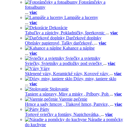
Fotorámčeky a
fotoalbumy
...
viac
Lampáše a lucerny
...
viac
Dekorácie
Tabuľky a zápichy,
Pokladničky, šperkovnic
...
viac
Darčekové doplnky
Obrúsky papierové,
Tašky darčekové,
...
viac
Kahance a náplne
...
viac
Sviečky a svietniky
Sviečky,
Svietníky a podložky pod sviečky
...
viac
Vázy
Sklenené vázy,
Keramické vázy,
Kovové vázy
...
viac
Dózy, misy, taniere sklo
...
viac
Stolovanie
Taniere a súpravy,
Misy a misky ,
Príbory,
Poh
...
viac
Varenie,pečenie
Hrnce a sady hrncov ,
Tlakové hrnce,
Panvice,
...
viac
Párty
Tortové sviečky a fontány,
Napichovátka,
...
viac
Náradie a pomôcky
do kuchyne