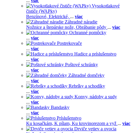
...
viac
Vysokotlakové
čističe (WAPky)
Benzínové,
Elektrické,
...
viac
Záhradné náradie
Nožnice a štepárske nože,
Obrábanie pôdy
...
viac
Ochranné pomôcky
...
viac
Postrekovače
...
viac
Hadice a príslušenstvo
...
viac
Poštové schránky
...
viac
Záhradné domčeky
...
viac
Rebríky a schodíky
...
viac
Konvy, nádoby a sudy
...
viac
Bandasky
...
viac
Príslušenstvo
Ku kosačkám,
K pílam,
Ku krovinorezom a vyž
...
viac
Drviče vetiev a ovocia