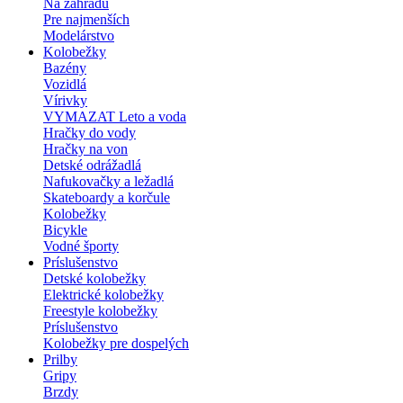
Na záhradu
Pre najmenších
Modelárstvo
Kolobežky
Bazény
Vozidlá
Vírivky
VYMAZAT Leto a voda
Hračky do vody
Hračky na von
Detské odrážadlá
Nafukovačky a ležadlá
Skateboardy a korčule
Kolobežky
Bicykle
Vodné športy
Príslušenstvo
Detské kolobežky
Elektrické kolobežky
Freestyle kolobežky
Príslušenstvo
Kolobežky pre dospelých
Prilby
Gripy
Brzdy