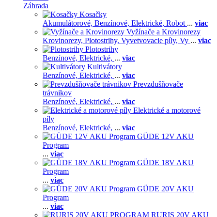
Záhrada
Kosačky
Akumulátorové,
Benzínové,
Elektrické,
Robot
...
viac
Vyžínače a Krovinorezy
Krovinorezy,
Plotostrihy,
Vyvetvovacie píly,
Vy
...
viac
Plotostrihy
Benzínové,
Elektrické,
...
viac
Kultivátory
Benzínové,
Elektrické,
...
viac
Prevzdušňovače
trávnikov
Benzínové,
Elektrické,
...
viac
Elektrické a motorové
píly
Benzínové,
Elektrické,
...
viac
GÜDE 12V AKU
Program
...
viac
GÜDE 18V AKU
Program
...
viac
GÜDE 20V AKU
Program
...
viac
RURIS 20V AKU