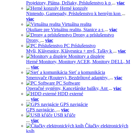
Projektory,
Plátna,
Držiaky,
Príslušenstvo k p
...
viac
Herné konzoly
Nintendo,
Gamepady,
Príslušenstvo k herným kon
...
viac
Virtuálna realita
Okuliare pre Virtuálnu realitu,
Stanice a s
...
viac
Drony a príslušenstvo
Drony,
...
viac
PC Príslušenstvo
Myši,
Klávesnice,
Klávesnica + myš,
Tašky k
...
viac
Monitory a displeje
Herné Monitory,
Monitory ACER,
Monitory DELL,
M
...
viac
Sieť a komunikácia
Smerovače (Routery),
Bezdrôtové adaptéry,
...
viac
PC Software
Operačné systémy,
Kancelárske balíky,
Ant
...
viac
HDD externé
...
viac
GPS navigácie
GPS navigácie,
...
viac
USB kľúče
...
viac
Čítačky elektronických
kníh