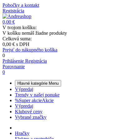
Pobočky a kontakt
Registrácia
0,00 €
V tvojom košíku:
V košíku nemáš žiadne produkty
Celková suma:
0,00 €
s DPH
Prejsť do nákupného košíka
0
Prihlásenie
Registrácia
Porovnanie
0
Hlavné kategórie
Menu
Výpredaj
Trendy v našej ponuke
%
Super akcie
Akcie
Výpredaj
Klubové ceny
Vybrané značky
Hračky
Elektro a spotrebiče