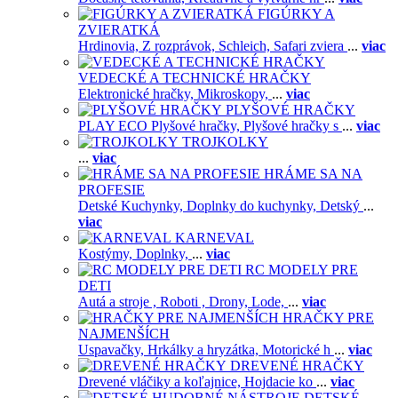
FIGÚRKY A
ZVIERATKÁ
Hrdinovia,
Z rozprávok,
Schleich,
Safari zviera
...
viac
VEDECKÉ A TECHNICKÉ HRAČKY
Elektronické hračky,
Mikroskopy,
...
viac
PLYŠOVÉ HRAČKY
PLAY ECO Plyšové hračky,
Plyšové hračky s
...
viac
TROJKOLKY
...
viac
HRÁME SA NA
PROFESIE
Detské Kuchynky,
Doplnky do kuchynky,
Detský
...
viac
KARNEVAL
Kostýmy,
Doplnky,
...
viac
RC MODELY PRE
DETI
Autá a stroje ,
Roboti ,
Drony,
Lode,
...
viac
HRAČKY PRE
NAJMENŠÍCH
Uspavačky,
Hrkálky a hryzátka,
Motorické h
...
viac
DREVENÉ HRAČKY
Drevené vláčiky a koľajnice,
Hojdacie ko
...
viac
DETSKÉ