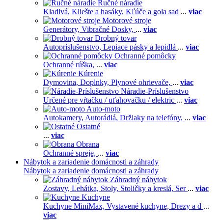
Ručné náradie
Kladivá,
Kliešte a hasáky,
Kľúče a gola sad
...
viac
Motorové stroje
Generátory,
Vibračné Dosky,
...
viac
Drobný tovar
Autopríslušenstvo,
Lepiace pásky a lepidlá
...
viac
Ochranné pomôcky
Ochranné rúška,
...
viac
Kúrenie
Dymovina,
Doplnky,
Plynové ohrievače,
...
viac
Náradie-Príslušenstvo
Určené pre vŕtačku / uťahovačku / elektric
...
viac
Auto-moto
Autokamery,
Autorádiá,
Držiaky na telefóny,
...
viac
Ostatné
...
viac
Obrana
Ochranné spreje,
...
viac
Nábytok a zariadenie domácnosti a záhrady
Nábytok a zariadenie domácnosti a záhrady
Záhradný nábytok
Zostavy,
Lehátka,
Stoly,
Stoličky a kreslá,
Ser
...
viac
Kuchyne
Kuchyne MiniMax,
Vystavené kuchyne,
Drezy a d
...
viac