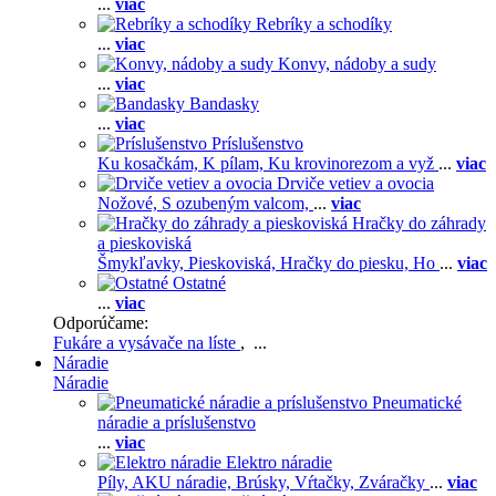
...
viac
Rebríky a schodíky
...
viac
Konvy, nádoby a sudy
...
viac
Bandasky
...
viac
Príslušenstvo
Ku kosačkám,
K pílam,
Ku krovinorezom a vyž
...
viac
Drviče vetiev a ovocia
Nožové,
S ozubeným valcom,
...
viac
Hračky do záhrady
a pieskoviská
Šmykľavky,
Pieskoviská,
Hračky do piesku,
Ho
...
viac
Ostatné
...
viac
Odporúčame:
Fukáre a vysávače na líste
, ...
Náradie
Náradie
Pneumatické
náradie a príslušenstvo
...
viac
Elektro náradie
Píly,
AKU náradie,
Brúsky,
Vŕtačky,
Zváračky
...
viac