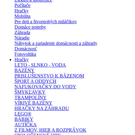
Počítače
Hračky
Mobilita
Pre deti a štvornohých miláčikov
Domáce potreby
Záhrada
Náradie
Nábytok a zariadenie domácnosti a záhrady
Domácnosť
Fotovoltika
Hračky
LETO - SLNKO - VODA
BAZÉNY
PRISLUŠENSTVO K BÁZENOM
ŠPORT A ODDYCH
NAFUKOVAČKY DO VODY
ŠMYKĽAVKY
TRAMPOLÍNY
VÍRIVÉ BAZÉNY
HRAČKY NA ZÁHRADU
LEGO®
BÁBIKY
AUTÍČKA
Z FILMOV, HIER A ROZPRÁVOK