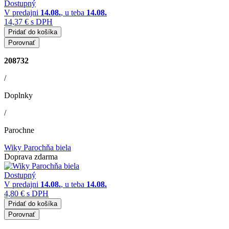
Dostupný
V predajni
14.08.
, u teba
14.08.
14,37 €
s DPH
Pridať do košíka
Porovnať
208732
/
Doplnky
/
Parochne
Wiky Parochňa biela
Doprava zdarma
Dostupný
V predajni
14.08.
, u teba
14.08.
4,80 €
s DPH
Pridať do košíka
Porovnať