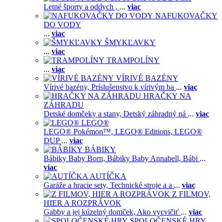
Letné športy a oddych ,
...
viac
NAFUKOVAČKY
DO VODY
...
viac
ŠMYKĽAVKY
...
viac
TRAMPOLÍNY
...
viac
VÍRIVÉ BAZÉNY
Vírivé bazény,
Príslušenstvo k vírivým ba
...
viac
HRAČKY NA
ZÁHRADU
Detské domčeky a stany,
Detský záhradný ná
...
viac
LEGO®
LEGO® Pokémon™,
LEGO® Editions,
LEGO®
DUP
...
viac
BÁBIKY
Bábiky Baby Born,
Bábiky Baby Annabell,
Bábi
...
viac
AUTÍČKA
Garáže a hracie sety,
Technické stroje a a
...
viac
Z FILMOV,
HIER A ROZPRÁVOK
Gabby a jej kúzelný domček,
Ako vycvičiť
...
viac
SPOLOČENSKÉ HRY