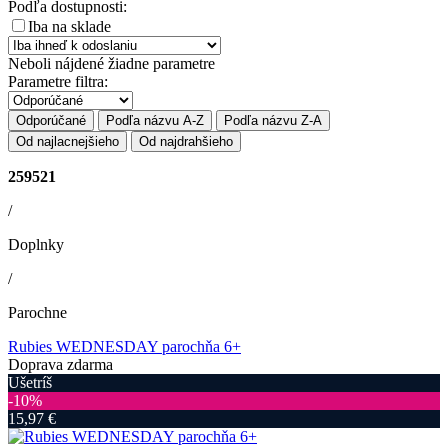
Podľa dostupnosti:
Iba na sklade
Neboli nájdené žiadne parametre
Parametre filtra:
Odporúčané
Podľa názvu A-Z
Podľa názvu Z-A
Od najlacnejšieho
Od najdrahšieho
259521
/
Doplnky
/
Parochne
Rubies WEDNESDAY parochňa 6+
Doprava zdarma
Ušetríš
‐10%
15,97 €