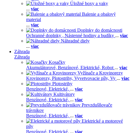
Úložné boxy a vaky
...
viac
Balenie a obalový
material
...
viac
Doplnky do domácnosti
Ochranné doplnky ,
Nástenné hodiny a budíky
...
viac
Náhradné diely
...
viac
Záhrada
Záhrada
Kosačky
Akumulátorové,
Benzínové,
Elektrické,
Robot
...
viac
Vyžínače a Krovinorezy
Krovinorezy,
Plotostrihy,
Vyvetvovacie píly,
Vy
...
viac
Plotostrihy
Benzínové,
Elektrické,
...
viac
Kultivátory
Benzínové,
Elektrické,
...
viac
Prevzdušňovače
trávnikov
Benzínové,
Elektrické,
...
viac
Elektrické a motorové
píly
Benzínové,
Elektrické,
...
viac