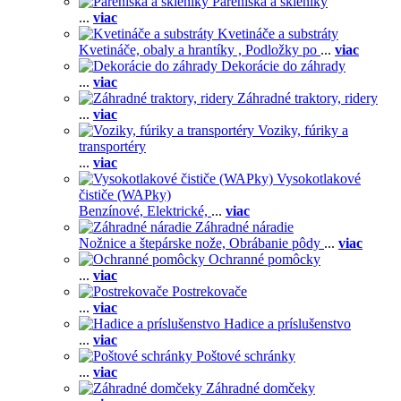
Pareniská a skleníky
...
viac
Kvetináče a substráty
Kvetináče, obaly a hrantíky ,
Podložky po
...
viac
Dekorácie do záhrady
...
viac
Záhradné traktory, ridery
...
viac
Voziky, fúriky a
transportéry
...
viac
Vysokotlakové
čističe (WAPky)
Benzínové,
Elektrické,
...
viac
Záhradné náradie
Nožnice a štepárske nože,
Obrábanie pôdy
...
viac
Ochranné pomôcky
...
viac
Postrekovače
...
viac
Hadice a príslušenstvo
...
viac
Poštové schránky
...
viac
Záhradné domčeky