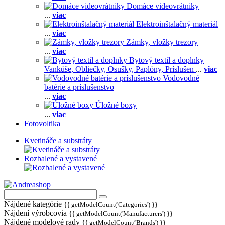
Domáce videovrátniky
...
viac
Elektroinštalačný materiál
...
viac
Zámky, vložky trezory
...
viac
Bytový textil a doplnky
Vankúše,
Obliečky,
Osušky,
Paplóny,
Príslušen
...
viac
Vodovodné
batérie a príslušenstvo
...
viac
Úložné boxy
...
viac
Fotovoltika
Kvetináče a substráty
Rozbalené a vystavené
Nájdené kategórie
{{ getModelCount('Categories') }}
Nájdení výrobcovia
{{ getModelCount('Manufacturers') }}
Nájdené modelové rady
{{ getModelCount('Brands') }}