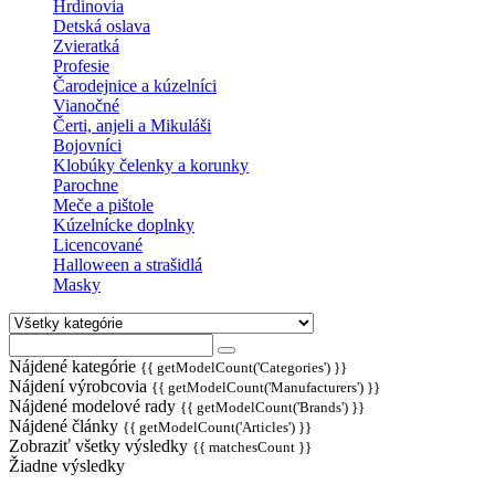
Hrdinovia
Detská oslava
Zvieratká
Profesie
Čarodejnice a kúzelníci
Vianočné
Čerti, anjeli a Mikuláši
Bojovníci
Klobúky čelenky a korunky
Parochne
Meče a pištole
Kúzelnícke doplnky
Licencované
Halloween a strašidlá
Masky
Nájdené kategórie
{{ getModelCount('Categories') }}
Nájdení výrobcovia
{{ getModelCount('Manufacturers') }}
Nájdené modelové rady
{{ getModelCount('Brands') }}
Nájdené články
{{ getModelCount('Articles') }}
Zobraziť všetky výsledky
{{ matchesCount }}
Žiadne výsledky