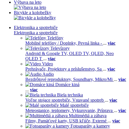
Výbava na leto
Bicykle a kolobežky
Elektronika a spotrebiče
Elektronika a spotrebiče
Telefóny
Mobilné telefóny / Doplnky,
Pevná linka -
...
viac
Televízory
Android & Google TV,
OLED TV,
QLED, Neo
QLED T
...
viac
Video
Prehrávače,
Projektory a príslušenstvo,
Sa
...
viac
Audio
Bezdrôtové reproduktory,
Soundbary,
Mikro/Mi
...
viac
Domáce kiná
...
viac
Biela technika
Voľne stojace spotrebiče,
Vstavané spotreb
...
viac
Malé spotrebiče
Meteostanice, teplomery,
Vykurovanie,
Príprava
...
viac
Multimédiá a zábava
Filmy,
Pamäťové karty,
USB kľúče,
Externé
...
viac
Fotoaparáty a kamery