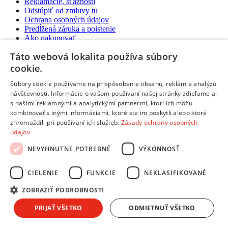
Reklamácie, sťažnosti
Odstúpiť od zmluvy tu
Ochrana osobných údajov
Predĺžená záruka a poistenie
Ako nakupovať
Táto webová lokalita používa súbory
Predajne a kontakty
Centrum pre zákazníkov
cookie.
Možnosti platby
Súbory cookie používame na prispôsobenie obsahu, reklám a analýzu
Možnosti platby
návštevnosti. Informácie o vašom používaní našej stránky zdieľame aj
s našimi reklamnými a analytickými partnermi, ktorí ich môžu
Platba na dobierku aj kartou
kombinovať s inými informáciami, ktoré ste im poskytli alebo ktoré
Predaj na splátky
zhromaždili pri používaní ich služieb.
Zásady ochrany osobných
Platba prevodom na účet
údajov
Platba online cez internet:
NEVYHNUTNE POTREBNÉ
VÝKONNOSŤ
Možnosti doručenia
CIELENIE
FUNKCIE
NEKLASIFIKOVANÉ
Možnosti doručenia
ZOBRAZIŤ PODROBNOSTI
Expresné doručenie kuriérom
Vynáška a odvoz starého spotrebiča
PRIJAŤ VŠETKO
ODMIETNUŤ VŠETKO
Packeta - výdajné miesta a Z-BOXy
Doručenie do Česka