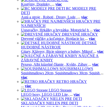
Kostýmy,
Doplnky,
...
viac
RC MODELY PRE
DETI
Autá a stroje ,
Roboti ,
Drony,
Lode,
...
viac
HRAČKY PRE
NAJMENŠÍCH
Uspavačky,
Hrkálky a hryzátka,
Motorické h
...
viac
DREVENÉ HRAČKY
Drevené vláčiky a koľajnice,
Hojdacie ko
...
viac
DETSKÉ
HUDOBNÉ NÁSTROJE
Gitary,
Klávesy,
Bicie súpravy a bubny,
Mikrof
...
viac
NÁUČNÉ A
ZÁBAVNÉ KNIHY
Pexeso,
Albi kúzelné čítanie ,
Kvído,
Zábav
...
viac
SQUISHMALLOWS
Squishmallows 20cm,
Squishmallows 30cm,
Squish
...
viac
RETRO HRAČKY
...
viac
LEGO Storage
LEGO boxy,
LEGO LED Lite,
...
viac
SKLADAČKY NIELEN PRE DETI