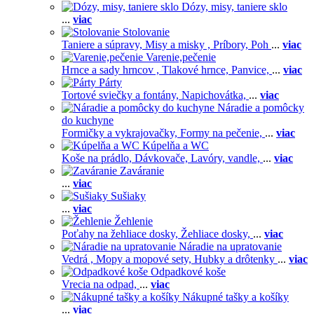
Dózy, misy, taniere sklo
...
viac
Stolovanie
Taniere a súpravy,
Misy a misky ,
Príbory,
Poh
...
viac
Varenie,pečenie
Hrnce a sady hrncov ,
Tlakové hrnce,
Panvice,
...
viac
Párty
Tortové sviečky a fontány,
Napichovátka,
...
viac
Náradie a pomôcky
do kuchyne
Formičky a vykrajovačky,
Formy na pečenie,
...
viac
Kúpelňa a WC
Koše na prádlo,
Dávkovače,
Lavóry, vandle,
...
viac
Zaváranie
...
viac
Sušiaky
...
viac
Žehlenie
Poťahy na žehliace dosky,
Žehliace dosky,
...
viac
Náradie na upratovanie
Vedrá ,
Mopy a mopové sety,
Hubky a drôtenky
...
viac
Odpadkové koše
Vrecia na odpad,
...
viac
Nákupné tašky a košíky
...
viac