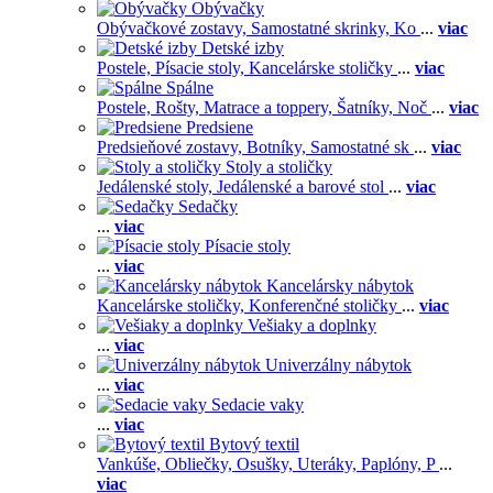
Obývačky
Obývačkové zostavy,
Samostatné skrinky,
Ko
...
viac
Detské izby
Postele,
Písacie stoly,
Kancelárske stoličky
...
viac
Spálne
Postele,
Rošty,
Matrace a toppery,
Šatníky,
Noč
...
viac
Predsiene
Predsieňové zostavy,
Botníky,
Samostatné sk
...
viac
Stoly a stoličky
Jedálenské stoly,
Jedálenské a barové stol
...
viac
Sedačky
...
viac
Písacie stoly
...
viac
Kancelársky nábytok
Kancelárske stoličky,
Konferenčné stoličky
...
viac
Vešiaky a doplnky
...
viac
Univerzálny nábytok
...
viac
Sedacie vaky
...
viac
Bytový textil
Vankúše,
Obliečky,
Osušky,
Uteráky,
Paplóny,
P
...
viac