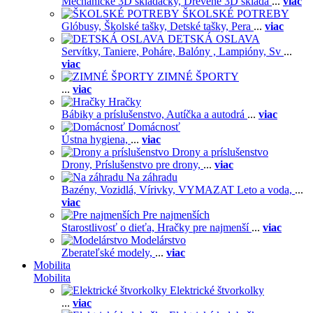
Mechanické 3D skladačky,
Drevené 3D sklada
...
viac
ŠKOLSKÉ POTREBY
Glóbusy,
Školské tašky,
Detské tašky,
Pera
...
viac
DETSKÁ OSLAVA
Servítky,
Taniere,
Poháre,
Balóny ,
Lampióny,
Sv
...
viac
ZIMNÉ ŠPORTY
...
viac
Hračky
Bábiky a príslušenstvo,
Autíčka a autodrá
...
viac
Domácnosť
Ústna hygiena,
...
viac
Drony a príslušenstvo
Drony,
Príslušenstvo pre drony,
...
viac
Na záhradu
Bazény,
Vozidlá,
Vírivky,
VYMAZAT Leto a voda,
...
viac
Pre najmenších
Starostlivosť o dieťa,
Hračky pre najmenší
...
viac
Modelárstvo
Zberateľské modely,
...
viac
Mobilita
Mobilita
Elektrické štvorkolky
...
viac