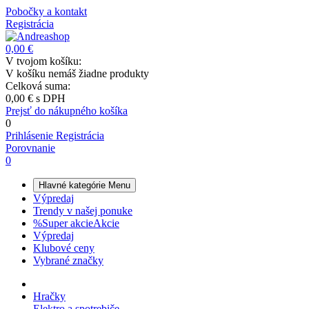
Pobočky a kontakt
Registrácia
0,00 €
V tvojom košíku:
V košíku nemáš žiadne produkty
Celková suma:
0,00 €
s DPH
Prejsť do nákupného košíka
0
Prihlásenie
Registrácia
Porovnanie
0
Hlavné kategórie
Menu
Výpredaj
Trendy v našej ponuke
%
Super akcie
Akcie
Výpredaj
Klubové ceny
Vybrané značky
Hračky
Elektro a spotrebiče