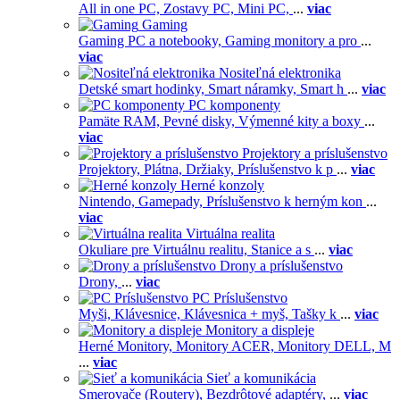
All in one PC,
Zostavy PC,
Mini PC,
...
viac
Gaming
Gaming PC a notebooky,
Gaming monitory a pro
...
viac
Nositeľná elektronika
Detské smart hodinky,
Smart náramky,
Smart h
...
viac
PC komponenty
Pamäte RAM,
Pevné disky,
Výmenné kity a boxy
...
viac
Projektory a príslušenstvo
Projektory,
Plátna,
Držiaky,
Príslušenstvo k p
...
viac
Herné konzoly
Nintendo,
Gamepady,
Príslušenstvo k herným kon
...
viac
Virtuálna realita
Okuliare pre Virtuálnu realitu,
Stanice a s
...
viac
Drony a príslušenstvo
Drony,
...
viac
PC Príslušenstvo
Myši,
Klávesnice,
Klávesnica + myš,
Tašky k
...
viac
Monitory a displeje
Herné Monitory,
Monitory ACER,
Monitory DELL,
M
...
viac
Sieť a komunikácia
Smerovače (Routery),
Bezdrôtové adaptéry,
...
viac