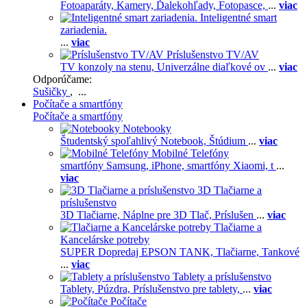
Fotoaparáty,
Kamery,
Ďalekohľady,
Fotopasce,
...
viac
Inteligentné smart
zariadenia.
...
viac
Príslušenstvo TV/AV
TV konzoly na stenu,
Univerzálne diaľkové ov
...
viac
Odporúčame:
Sušičky
, ...
Počítače a smartfóny
Počítače a smartfóny
Notebooky
Študentský spoľahlivý Notebook,
Štúdium
...
viac
Mobilné Telefóny
smartfóny Samsung,
iPhone,
smartfóny Xiaomi,
t
...
viac
3D Tlačiarne a
príslušenstvo
3D Tlačiarne,
Náplne pre 3D Tlač,
Príslušen
...
viac
Tlačiarne a
Kancelárske potreby
SUPER Dopredaj EPSON TANK,
Tlačiarne,
Tankové
...
viac
Tablety a príslušenstvo
Tablety,
Púzdra,
Príslušenstvo pre tablety,
...
viac
Počítače