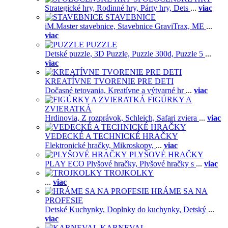
Strategické hry,
Rodinné hry,
Párty hry,
Dets
...
viac
STAVEBNICE
iM.Master stavebnice,
Stavebnice GraviTrax,
ME
...
viac
PUZZLE
Detské puzzle,
3D Puzzle,
Puzzle 300d,
Puzzle 5
...
viac
KREATÍVNE TVORENIE PRE DETI
Dočasné tetovania,
Kreatívne a výtvarné hr
...
viac
FIGÚRKY A
ZVIERATKÁ
Hrdinovia,
Z rozprávok,
Schleich,
Safari zviera
...
viac
VEDECKÉ A TECHNICKÉ HRAČKY
Elektronické hračky,
Mikroskopy,
...
viac
PLYŠOVÉ HRAČKY
PLAY ECO Plyšové hračky,
Plyšové hračky s
...
viac
TROJKOLKY
...
viac
HRÁME SA NA
PROFESIE
Detské Kuchynky,
Doplnky do kuchynky,
Detský
...
viac
KARNEVAL