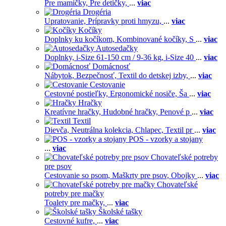
Pre mamičky,
Pre detičky,
...
viac
Drogéria
Upratovanie,
Prípravky proti hmyzu,
...
viac
Kočíky
Doplnky ku kočíkom,
Kombinované kočíky,
S
...
viac
Autosedačky
Doplnky,
i-Size 61-150 cm / 9-36 kg,
i-Size 40
...
viac
Domácnosť
Nábytok,
Bezpečnosť,
Textil do detskej izby,
...
viac
Cestovanie
Cestovné postieľky,
Ergonomické nosiče,
Ša
...
viac
Hračky
Kreatívne hračky,
Hudobné hračky,
Penové p
...
viac
Textil
Dievča,
Neutrálna kolekcia,
Chlapec,
Textil pr
...
viac
POS - vzorky a stojany
...
viac
Chovateľské potreby
pre psov
Cestovanie so psom,
Maškrty pre psov,
Obojky
...
viac
Chovateľské
potreby pre mačky
Toalety pre mačky,
...
viac
Školské tašky
Cestovné kufre,
...
viac