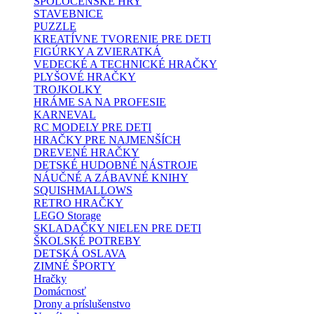
SPOLOČENSKÉ HRY
STAVEBNICE
PUZZLE
KREATÍVNE TVORENIE PRE DETI
FIGÚRKY A ZVIERATKÁ
VEDECKÉ A TECHNICKÉ HRAČKY
PLYŠOVÉ HRAČKY
TROJKOLKY
HRÁME SA NA PROFESIE
KARNEVAL
RC MODELY PRE DETI
HRAČKY PRE NAJMENŠÍCH
DREVENÉ HRAČKY
DETSKÉ HUDOBNÉ NÁSTROJE
NÁUČNÉ A ZÁBAVNÉ KNIHY
SQUISHMALLOWS
RETRO HRAČKY
LEGO Storage
SKLADAČKY NIELEN PRE DETI
ŠKOLSKÉ POTREBY
DETSKÁ OSLAVA
ZIMNÉ ŠPORTY
Hračky
Domácnosť
Drony a príslušenstvo