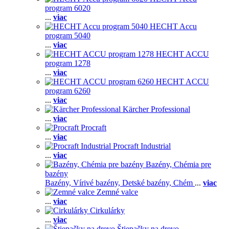
program 6020
...
viac
HECHT Accu
program 5040
...
viac
HECHT ACCU
program 1278
...
viac
HECHT ACCU
program 6260
...
viac
Kärcher Professional
...
viac
Procraft
...
viac
Procraft Industrial
...
viac
Bazény, Chémia pre
bazény
Bazény,
Vírivé bazény,
Detské bazény,
Chém
...
viac
Zemné valce
...
viac
Cirkulárky
...
viac
Štiepačky na drevo