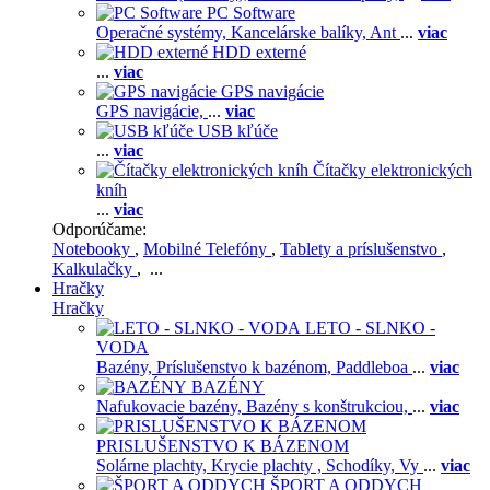
PC Software
Operačné systémy,
Kancelárske balíky,
Ant
...
viac
HDD externé
...
viac
GPS navigácie
GPS navigácie,
...
viac
USB kľúče
...
viac
Čítačky elektronických
kníh
...
viac
Odporúčame:
Notebooky
,
Mobilné Telefóny
,
Tablety a príslušenstvo
,
Kalkulačky
, ...
Hračky
Hračky
LETO - SLNKO -
VODA
Bazény,
Príslušenstvo k bazénom,
Paddleboa
...
viac
BAZÉNY
Nafukovacie bazény,
Bazény s konštrukciou,
...
viac
PRISLUŠENSTVO K BÁZENOM
Solárne plachty,
Krycie plachty ,
Schodíky,
Vy
...
viac
ŠPORT A ODDYCH