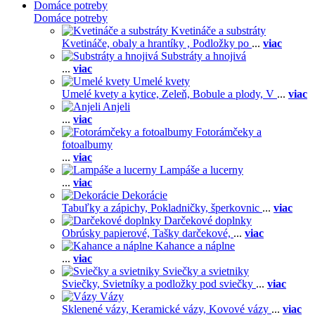
Domáce potreby
Domáce potreby
Kvetináče a substráty
Kvetináče, obaly a hrantíky ,
Podložky po
...
viac
Substráty a hnojivá
...
viac
Umelé kvety
Umelé kvety a kytice,
Zeleň,
Bobule a plody,
V
...
viac
Anjeli
...
viac
Fotorámčeky a
fotoalbumy
...
viac
Lampáše a lucerny
...
viac
Dekorácie
Tabuľky a zápichy,
Pokladničky, šperkovnic
...
viac
Darčekové doplnky
Obrúsky papierové,
Tašky darčekové,
...
viac
Kahance a náplne
...
viac
Sviečky a svietniky
Sviečky,
Svietníky a podložky pod sviečky
...
viac
Vázy
Sklenené vázy,
Keramické vázy,
Kovové vázy
...
viac