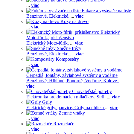
...
viac
Fukáre a vysávače na líste
Benzínové,
Elektrické,
...
viac
Kozy na drevo
...
viac
Elektrický
Moto-fúrik, príslušenstvo
Elektrický Moto-fúrik,
...
viac
Snežné frézy
Benzínové,
Elektrické,
...
viac
Kompostéry
...
viac
Čerpadlá, fontány, závlahové systémy a vodárne
Benzínové,
Hlbinné,
Ponorné,
Vodárne,
Kalové,
...
viac
Chovateľské potreby
Elektronika pre domácich miláčikov,
Strih
...
viac
Grily
Elektrické grily, panvice,
Grily na uhlie a
...
viac
Zemné vrtáky
...
viac
Rozmetače
...
viac