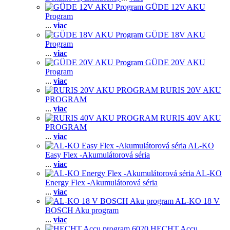
GÜDE 12V AKU
Program
...
viac
GÜDE 18V AKU
Program
...
viac
GÜDE 20V AKU
Program
...
viac
RURIS 20V AKU
PROGRAM
...
viac
RURIS 40V AKU
PROGRAM
...
viac
AL-KO
Easy Flex -Akumulátorová séria
...
viac
AL-KO
Energy Flex -Akumulátorová séria
...
viac
AL-KO 18 V
BOSCH Aku program
...
viac
HECHT Accu