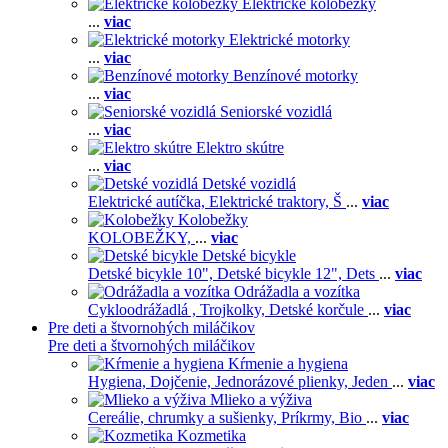
Elektrické kolobežky
...
viac
Elektrické motorky
...
viac
Benzínové motorky
...
viac
Seniorské vozidlá
...
viac
Elektro skútre
...
viac
Detské vozidlá
Elektrické autíčka,
Elektrické traktory,
Š
...
viac
Kolobežky
KOLOBEŽKY,
...
viac
Detské bicykle
Detské bicykle 10",
Detské bicykle 12",
Dets
...
viac
Odrážadla a vozítka
Cykloodrážadlá ,
Trojkolky,
Detské korčule
...
viac
Pre deti a štvornohých miláčikov
Pre deti a štvornohých miláčikov
Kŕmenie a hygiena
Hygiena,
Dojčenie,
Jednorázové plienky,
Jeden
...
viac
Mlieko a výživa
Cereálie, chrumky a sušienky,
Príkrmy,
Bio
...
viac
Kozmetika