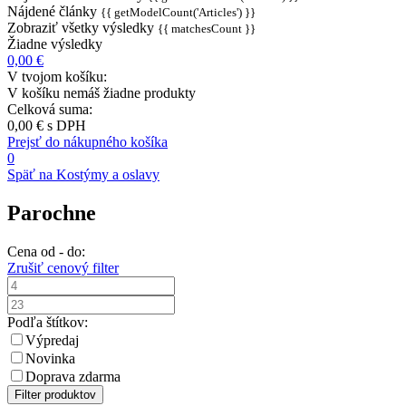
Nájdené články
{{ getModelCount('Articles') }}
Zobraziť všetky výsledky
{{ matchesCount }}
Žiadne výsledky
0,00 €
V tvojom košíku:
V košíku nemáš žiadne produkty
Celková suma:
0,00 €
s DPH
Prejsť do nákupného košíka
0
Späť na Kostýmy a oslavy
Parochne
Cena od - do:
Zrušiť cenový filter
Podľa štítkov:
Výpredaj
Novinka
Doprava zdarma
Filter produktov