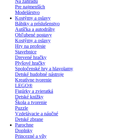
Na záhradu
Pre najmenších
Modelárstvo
Kostýmy a oslavy
Bábiky a príslušenstvo
Autíčka a autodráhy
Obľubené postavy
Kostýmy a oslavy
Hry na profesie
Stavebnice
Drevené hračky
Plyšové hračky
Spoločenské hry a hlavolamy
Detské hudobné nástroje
Kreatívne tvorenie
LEGO®
Figúrky a zvieratká
Detské knižky
Škola a tvorenie
Puzzle
Vzdelávacie a náučné
Detské zbrane
Parochne
Doplnky
Princezné a víly