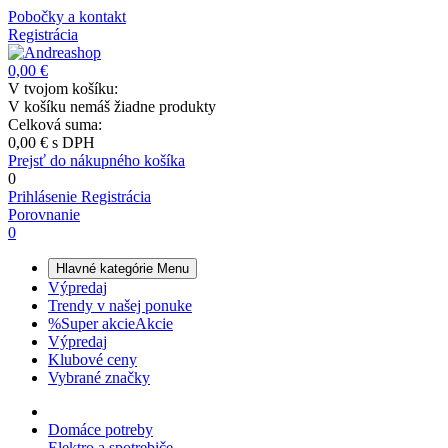
Pobočky a kontakt
Registrácia
0,00 €
V tvojom košíku:
V košíku nemáš žiadne produkty
Celková suma:
0,00 €
s DPH
Prejsť do nákupného košíka
0
Prihlásenie
Registrácia
Porovnanie
0
Hlavné kategórie
Menu
Výpredaj
Trendy v našej ponuke
%
Super akcie
Akcie
Výpredaj
Klubové ceny
Vybrané značky
Domáce potreby
Elektro a spotrebiče