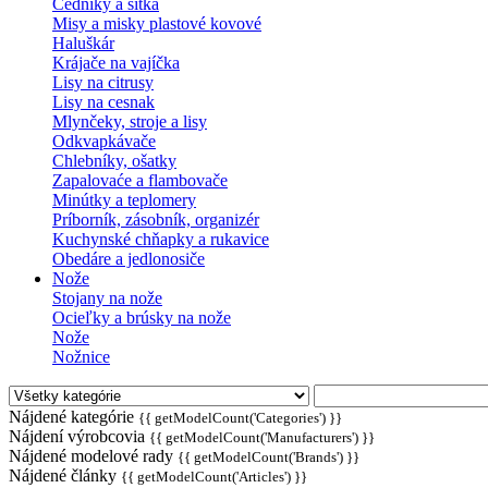
Cedníky a sitká
Misy a misky plastové kovové
Haluškár
Krájače na vajíčka
Lisy na citrusy
Lisy na cesnak
Mlynčeky, stroje a lisy
Odkvapkávače
Chlebníky, ošatky
Zapalovaće a flambovače
Minútky a teplomery
Príborník, zásobník, organizér
Kuchynské chňapky a rukavice
Obedáre a jedlonosiče
Nože
Stojany na nože
Ocieľky a brúsky na nože
Nože
Nožnice
Nájdené kategórie
{{ getModelCount('Categories') }}
Nájdení výrobcovia
{{ getModelCount('Manufacturers') }}
Nájdené modelové rady
{{ getModelCount('Brands') }}
Nájdené články
{{ getModelCount('Articles') }}