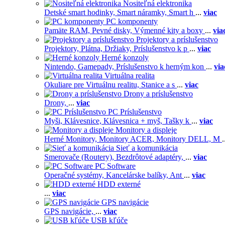
Nositeľná elektronika
Detské smart hodinky,
Smart náramky,
Smart h
...
viac
PC komponenty
Pamäte RAM,
Pevné disky,
Výmenné kity a boxy
...
via
Projektory a príslušenstvo
Projektory,
Plátna,
Držiaky,
Príslušenstvo k p
...
viac
Herné konzoly
Nintendo,
Gamepady,
Príslušenstvo k herným kon
...
via
Virtuálna realita
Okuliare pre Virtuálnu realitu,
Stanice a s
...
viac
Drony a príslušenstvo
Drony,
...
viac
PC Príslušenstvo
Myši,
Klávesnice,
Klávesnica + myš,
Tašky k
...
viac
Monitory a displeje
Herné Monitory,
Monitory ACER,
Monitory DELL,
M
.
Sieť a komunikácia
Smerovače (Routery),
Bezdrôtové adaptéry,
...
viac
PC Software
Operačné systémy,
Kancelárske balíky,
Ant
...
viac
HDD externé
...
viac
GPS navigácie
GPS navigácie,
...
viac
USB kľúče