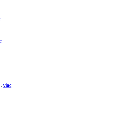
c
c
..
viac