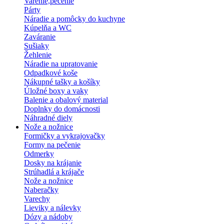
Varenie,pečenie
Párty
Náradie a pomôcky do kuchyne
Kúpelňa a WC
Zaváranie
Sušiaky
Žehlenie
Náradie na upratovanie
Odpadkové koše
Nákupné tašky a košíky
Úložné boxy a vaky
Balenie a obalový material
Doplnky do domácnosti
Náhradné diely
Nože a nožnice
Formičky a vykrajovačky
Formy na pečenie
Odmerky
Dosky na krájanie
Strúhadlá a krájače
Nože a nožnice
Naberačky
Varechy
Lieviky a nálevky
Dózy a nádoby