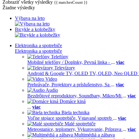
Zobraziť všetky výsledky
{{ matchesCount }}
Žiadne výsledky
Výbava na leto
Bicykle a kolobežky
Elektronika a spotrebiče
Elektronika a spotrebiče
Telefóny
Mobilné telefóny / Doplnky,
Pevná linka -
...
viac
Televízory
Android & Google TV,
OLED TV,
QLED, Neo QLED
Video
Prehrávače,
Projektory a príslušenstvo,
Sa
...
viac
Audio
Bezdrôtové reproduktory,
Soundbary,
Mikro/Mi
...
viac
Domáce kiná
...
viac
Biela technika
Voľne stojace spotrebiče,
Vstavané spotreb
...
viac
Malé spotrebiče
Meteostanice, teplomery,
Vykurovanie,
Príprava
...
viac
Multimédiá a zábava