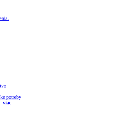
enia.
stvo
ske potreby
..
viac