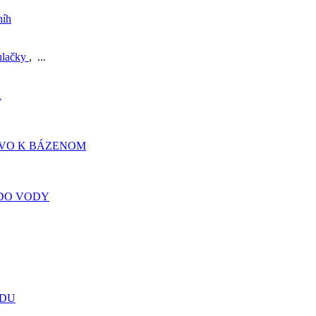
níh
ulačky
, ...
A
TVO K BÁZENOM
DO VODY
ADU