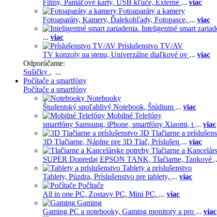
Filmy,
Pamäťové karty,
USB kľúče,
Externé
...
viac
Fotoaparáty a kamery
Fotoaparáty,
Kamery,
Ďalekohľady,
Fotopasce,
...
viac
Inteligentné smart zariad
...
viac
Príslušenstvo TV/AV
TV konzoly na stenu,
Univerzálne diaľkové ov
...
viac
Odporúčame:
Sušičky
, ...
Počítače a smartfóny
Počítače a smartfóny
Notebooky
Študentský spoľahlivý Notebook,
Štúdium
...
viac
Mobilné Telefóny
smartfóny Samsung,
iPhone,
smartfóny Xiaomi,
t
...
viac
3D Tlačiarne a príslušen
3D Tlačiarne,
Náplne pre 3D Tlač,
Príslušen
...
viac
Tlačiarne a Kancelár
SUPER Dopredaj EPSON TANK,
Tlačiarne,
Tankové
.
Tablety a príslušenstvo
Tablety,
Púzdra,
Príslušenstvo pre tablety,
...
viac
Počítače
All in one PC,
Zostavy PC,
Mini PC,
...
viac
Gaming
Gaming PC a notebooky,
Gaming monitory a pro
...
viac