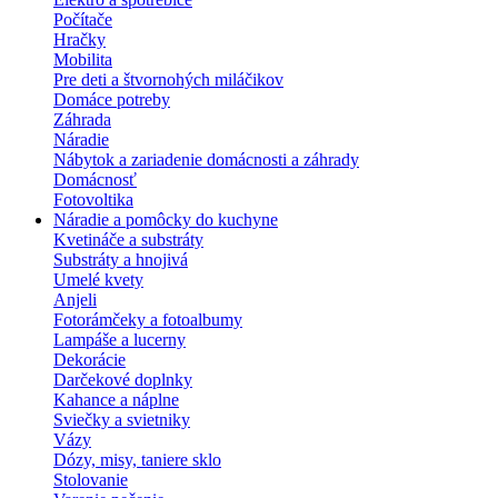
Počítače
Hračky
Mobilita
Pre deti a štvornohých miláčikov
Domáce potreby
Záhrada
Náradie
Nábytok a zariadenie domácnosti a záhrady
Domácnosť
Fotovoltika
Náradie a pomôcky do kuchyne
Kvetináče a substráty
Substráty a hnojivá
Umelé kvety
Anjeli
Fotorámčeky a fotoalbumy
Lampáše a lucerny
Dekorácie
Darčekové doplnky
Kahance a náplne
Sviečky a svietniky
Vázy
Dózy, misy, taniere sklo
Stolovanie