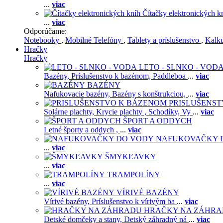
...
viac
Čítačky elektronických k
...
viac
Odporúčame:
Notebooky
,
Mobilné Telefóny
,
Tablety a príslušenstvo
,
Kalk
Hračky
Hračky
LETO - SLNKO - VOD
Bazény,
Príslušenstvo k bazénom,
Paddleboa
...
viac
BAZÉNY
Nafukovacie bazény,
Bazény s konštrukciou,
...
viac
PRISLUŠENS
Solárne plachty,
Krycie plachty ,
Schodíky,
Vy
...
viac
ŠPORT A ODDYCH
Letné športy a oddych ,
...
viac
NAFUKOVAČKY 
...
viac
ŠMYKĽAVKY
...
viac
TRAMPOLÍNY
...
viac
VÍRIVÉ BAZÉNY
Vírivé bazény,
Príslušenstvo k vírivým ba
...
viac
HRAČKY NA ZÁHR
Detské domčeky a stany,
Detský záhradný ná
...
viac