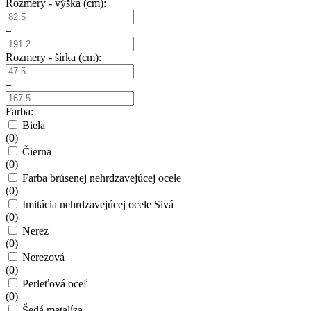
Rozmery - výška (cm):
–
Rozmery - šírka (cm):
–
Farba:
Biela
(
0
)
Čierna
(
0
)
Farba brúsenej nehrdzavejúcej ocele
(
0
)
Imitácia nehrdzavejúcej ocele Sivá
(
0
)
Nerez
(
0
)
Nerezová
(
0
)
Perleťová oceľ
(
0
)
Šedá metalíza