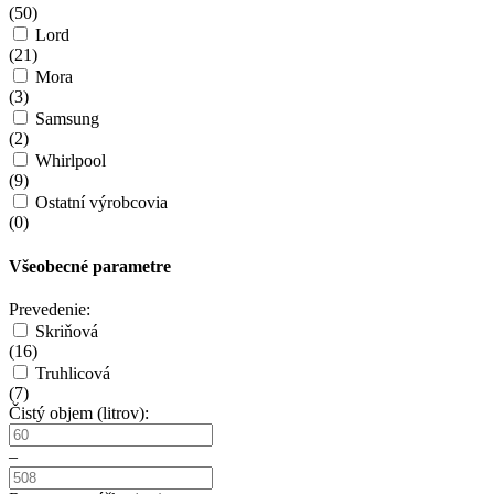
(
50
)
Lord
(
21
)
Mora
(
3
)
Samsung
(
2
)
Whirlpool
(
9
)
Ostatní výrobcovia
(
0
)
Všeobecné parametre
Prevedenie:
Skriňová
(
16
)
Truhlicová
(
7
)
Čistý objem (litrov):
–