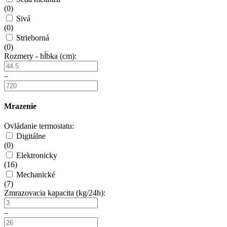
(
0
)
Sivá
(
0
)
Strieborná
(
0
)
Rozmery - hĺbka (cm):
–
Mrazenie
Ovládanie termostatu:
Digitálne
(
0
)
Elektronicky
(
16
)
Mechanické
(
7
)
Zmrazovacia kapacita (kg/24h):
–