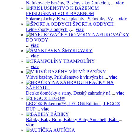
Nafukovacie bazény,
Bazény s konštrukciou,
...
viac
PRISLUŠENSTVO K BÁZENOM
Solárne plachty,
Krycie plachty ,
Schodíky,
Vy
...
viac
ŠPORT A ODDYCH
Letné športy a oddych ,
...
viac
NAFUKOVAČKY
DO VODY
...
viac
ŠMYKĽAVKY
...
viac
TRAMPOLÍNY
...
viac
VÍRIVÉ BAZÉNY
Vírivé bazény,
Príslušenstvo k vírivým ba
...
viac
HRAČKY NA
ZÁHRADU
Detské domčeky a stany,
Detský záhradný ná
...
viac
LEGO®
LEGO® Pokémon™,
LEGO® Editions,
LEGO®
DUP
...
viac
BÁBIKY
Bábiky Baby Born,
Bábiky Baby Annabell,
Bábi
...
viac
AUTÍČKA