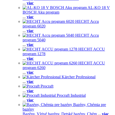
...
viac
AL-KO 18 V
BOSCH Aku program
...
viac
HECHT Accu
program 6020
...
viac
HECHT Accu
program 5040
...
viac
HECHT ACCU
program 1278
...
viac
HECHT ACCU
program 6260
...
viac
Kärcher Professional
...
viac
Procraft
...
viac
Procraft Industrial
...
viac
Bazény, Chémia pre
bazény
Bazény,
Vírivé bazény,
Detské bazény,
Chém
...
viac