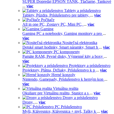
SUPER Dopredaj EPSON TANK,
Tlačiarne,
Tankové
...
viac
Tablety a príslušenstvo
Tablety,
Púzdra,
Príslušenstvo pre tablety,
...
viac
Počítače
All in one PC,
Zostavy PC,
Mini PC,
...
viac
Gaming
Gaming PC a notebooky,
Gaming monitory a pro
...
viac
Nositeľná elektronika
Detské smart hodinky,
Smart náramky,
Smart h
...
viac
PC komponenty
Pamäte RAM,
Pevné disky,
Výmenné kity a boxy
...
viac
Projektory a príslušenstvo
Projektory,
Plátna,
Držiaky,
Príslušenstvo k p
...
viac
Herné konzoly
Nintendo,
Gamepady,
Príslušenstvo k herným kon
...
viac
Virtuálna realita
Okuliare pre Virtuálnu realitu,
Stanice a s
...
viac
Drony a príslušenstvo
Drony,
...
viac
PC Príslušenstvo
Myši,
Klávesnice,
Klávesnica + myš,
Tašky k
...
viac