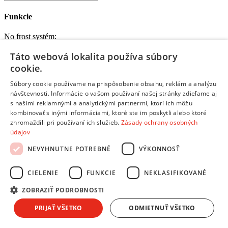
Funkcie
No frost systém:
áno
Táto webová lokalita používa súbory
(
11
)
Ručné odmrazovanie mrazničky:
cookie.
áno
Súbory cookie používame na prispôsobenie obsahu, reklám a analýzu
(
12
)
FrostProtect:
návštevnosti. Informácie o vašom používaní našej stránky zdieľame aj
s našimi reklamnými a analytickými partnermi, ktorí ich môžu
áno
(
7
)
kombinovať s inými informáciami, ktoré ste im poskytli alebo ktoré
zhromaždili pri používaní ich služieb.
Zásady ochrany osobných
údajov
Vybavenie
NEVYHNUTNE POTREBNÉ
VÝKONNOSŤ
Počet šuplíkov v mrazničke:
–
CIELENIE
FUNKCIE
NEKLASIFIKOVANÉ
ZOBRAZIŤ PODROBNOSTI
Počet košov:
PRIJAŤ VŠETKO
ODMIETNUŤ VŠETKO
–