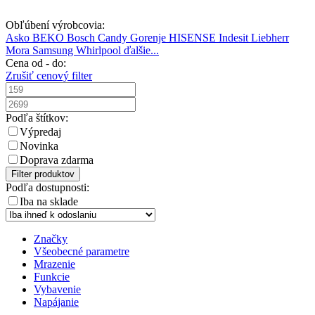
Obľúbení výrobcovia:
Asko
BEKO
Bosch
Candy
Gorenje
HISENSE
Indesit
Liebherr
Mora
Samsung
Whirlpool
ďalšie...
Cena od - do:
Zrušiť cenový filter
Podľa štítkov:
Výpredaj
Novinka
Doprava zdarma
Filter produktov
Podľa dostupnosti:
Iba na sklade
Značky
Všeobecné parametre
Mrazenie
Funkcie
Vybavenie
Napájanie