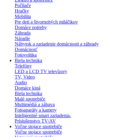
Počítače
Hračky
Mobilita
Pre deti a štvornohých miláčikov
Domáce potreby
Záhrada
Náradie
Nábytok a zariadenie domácnosti a záhrady
Domácnosť
Fotovoltika
Biela technika
Telefóny
LED a LCD TV televízory
TV, Video
Audio
Domáce kiná
Biela technika
Malé spotrebiče
Multimédiá a zábava
Fotoaparáty a kamery
Inteligentné smart zariadenia.
Príslušenstvo TV/AV
Voľne stojace spotrebiče
Voľne stojace spotrebiče