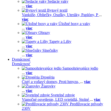
Sedacie vaky
...
viac
Bytový textil
Vankúše,
Obliečky,
Osušky,
Uteráky,
Paplóny,
P
...
viac
Úložné boxy a vaky
...
viac
Obrazy
...
viac
Tapety a Lišty
...
viac
Slnečníky
...
viac
Domácnosť
Domácnosť
Samoohrievajúce jedlo
...
viac
Drogéria
Čistý a voňavý domov,
Proti hmyzu,
...
viac
Žiarovky
...
viac
Svetelné zdroje
Vianočné osvetlenie,
LED svietidlá,
Stolné
...
viac
Predlžovacie prívody
230V