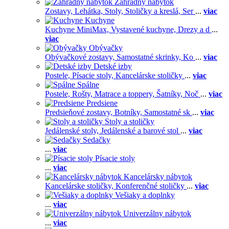
Záhradný nábytok
Zostavy,
Lehátka,
Stoly,
Stoličky a kreslá,
Ser
...
viac
Kuchyne
Kuchyne MiniMax,
Vystavené kuchyne,
Drezy a d
...
viac
Obývačky
Obývačkové zostavy,
Samostatné skrinky,
Ko
...
viac
Detské izby
Postele,
Písacie stoly,
Kancelárske stoličky
...
viac
Spálne
Postele,
Rošty,
Matrace a toppery,
Šatníky,
Noč
...
viac
Predsiene
Predsieňové zostavy,
Botníky,
Samostatné sk
...
viac
Stoly a stoličky
Jedálenské stoly,
Jedálenské a barové stol
...
viac
Sedačky
...
viac
Písacie stoly
...
viac
Kancelársky nábytok
Kancelárske stoličky,
Konferenčné stoličky
...
viac
Vešiaky a doplnky
...
viac
Univerzálny nábytok
...
viac