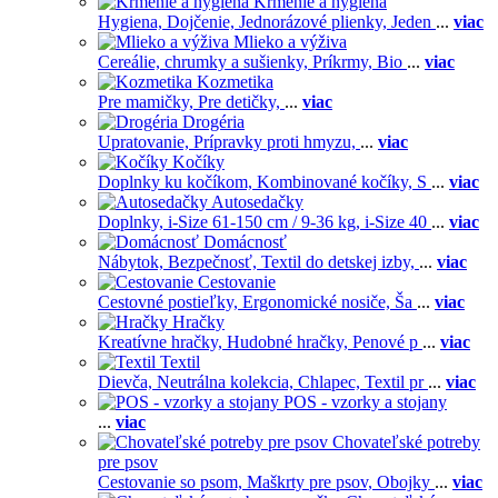
Kŕmenie a hygiena
Hygiena,
Dojčenie,
Jednorázové plienky,
Jeden
...
viac
Mlieko a výživa
Cereálie, chrumky a sušienky,
Príkrmy,
Bio
...
viac
Kozmetika
Pre mamičky,
Pre detičky,
...
viac
Drogéria
Upratovanie,
Prípravky proti hmyzu,
...
viac
Kočíky
Doplnky ku kočíkom,
Kombinované kočíky,
S
...
viac
Autosedačky
Doplnky,
i-Size 61-150 cm / 9-36 kg,
i-Size 40
...
viac
Domácnosť
Nábytok,
Bezpečnosť,
Textil do detskej izby,
...
viac
Cestovanie
Cestovné postieľky,
Ergonomické nosiče,
Ša
...
viac
Hračky
Kreatívne hračky,
Hudobné hračky,
Penové p
...
viac
Textil
Dievča,
Neutrálna kolekcia,
Chlapec,
Textil pr
...
viac
POS - vzorky a stojany
...
viac
Chovateľské potreby
pre psov
Cestovanie so psom,
Maškrty pre psov,
Obojky
...
viac