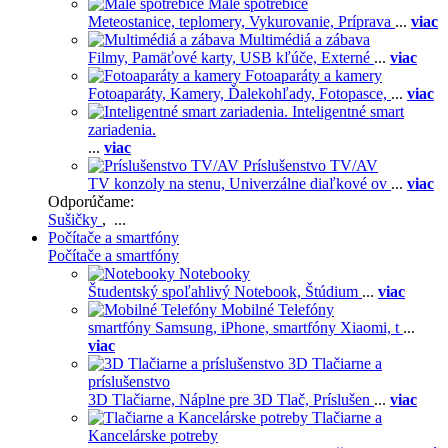
Malé spotrebiče
Meteostanice, teplomery,
Vykurovanie,
Príprava
...
viac
Multimédiá a zábava
Filmy,
Pamäťové karty,
USB kľúče,
Externé
...
viac
Fotoaparáty a kamery
Fotoaparáty,
Kamery,
Ďalekohľady,
Fotopasce,
...
viac
Inteligentné smart
zariadenia.
...
viac
Príslušenstvo TV/AV
TV konzoly na stenu,
Univerzálne diaľkové ov
...
viac
Odporúčame:
Sušičky
, ...
Počítače a smartfóny
Počítače a smartfóny
Notebooky
Študentský spoľahlivý Notebook,
Štúdium
...
viac
Mobilné Telefóny
smartfóny Samsung,
iPhone,
smartfóny Xiaomi,
t
...
viac
3D Tlačiarne a
príslušenstvo
3D Tlačiarne,
Náplne pre 3D Tlač,
Príslušen
...
viac
Tlačiarne a
Kancelárske potreby