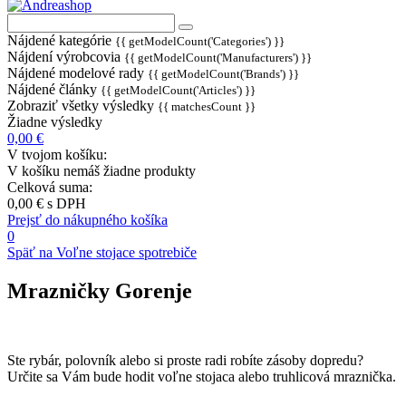
Nájdené kategórie
{{ getModelCount('Categories') }}
Nájdení výrobcovia
{{ getModelCount('Manufacturers') }}
Nájdené modelové rady
{{ getModelCount('Brands') }}
Nájdené články
{{ getModelCount('Articles') }}
Zobraziť všetky výsledky
{{ matchesCount }}
Žiadne výsledky
0,00 €
V tvojom košíku:
V košíku nemáš žiadne produkty
Celková suma:
0,00 €
s DPH
Prejsť do nákupného košíka
0
Späť na Voľne stojace spotrebiče
Mrazničky Gorenje
Ste rybár, polovník alebo si proste radi robíte zásoby dopredu?
Určite sa Vám bude hodit voľne stojaca alebo truhlicová mraznička.