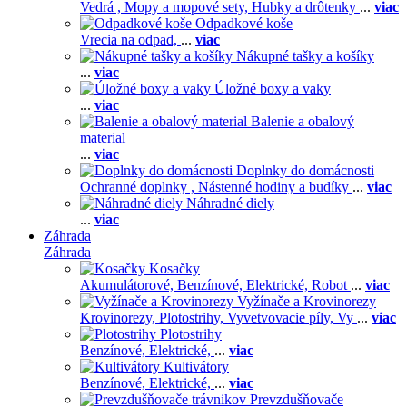
Vedrá ,
Mopy a mopové sety,
Hubky a drôtenky
...
viac
Odpadkové koše
Vrecia na odpad,
...
viac
Nákupné tašky a košíky
...
viac
Úložné boxy a vaky
...
viac
Balenie a obalový
material
...
viac
Doplnky do domácnosti
Ochranné doplnky ,
Nástenné hodiny a budíky
...
viac
Náhradné diely
...
viac
Záhrada
Záhrada
Kosačky
Akumulátorové,
Benzínové,
Elektrické,
Robot
...
viac
Vyžínače a Krovinorezy
Krovinorezy,
Plotostrihy,
Vyvetvovacie píly,
Vy
...
viac
Plotostrihy
Benzínové,
Elektrické,
...
viac
Kultivátory
Benzínové,
Elektrické,
...
viac
Prevzdušňovače