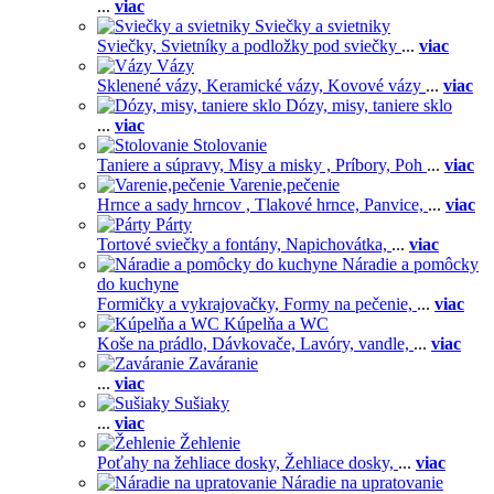
...
viac
Sviečky a svietniky
Sviečky,
Svietníky a podložky pod sviečky
...
viac
Vázy
Sklenené vázy,
Keramické vázy,
Kovové vázy
...
viac
Dózy, misy, taniere sklo
...
viac
Stolovanie
Taniere a súpravy,
Misy a misky ,
Príbory,
Poh
...
viac
Varenie,pečenie
Hrnce a sady hrncov ,
Tlakové hrnce,
Panvice,
...
viac
Párty
Tortové sviečky a fontány,
Napichovátka,
...
viac
Náradie a pomôcky
do kuchyne
Formičky a vykrajovačky,
Formy na pečenie,
...
viac
Kúpelňa a WC
Koše na prádlo,
Dávkovače,
Lavóry, vandle,
...
viac
Zaváranie
...
viac
Sušiaky
...
viac
Žehlenie
Poťahy na žehliace dosky,
Žehliace dosky,
...
viac
Náradie na upratovanie