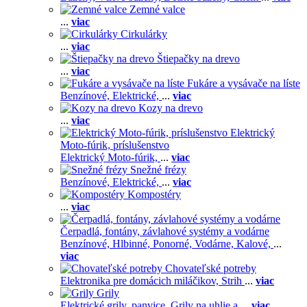
Zemné valce
...
viac
Cirkulárky
...
viac
Štiepačky na drevo
...
viac
Fukáre a vysávače na líste
Benzínové,
Elektrické,
...
viac
Kozy na drevo
...
viac
Elektrický
Moto-fúrik, príslušenstvo
Elektrický Moto-fúrik,
...
viac
Snežné frézy
Benzínové,
Elektrické,
...
viac
Kompostéry
...
viac
Čerpadlá, fontány, závlahové systémy a vodárne
Benzínové,
Hlbinné,
Ponorné,
Vodárne,
Kalové,
...
viac
Chovateľské potreby
Elektronika pre domácich miláčikov,
Strih
...
viac
Grily
Elektrické grily, panvice,
Grily na uhlie a
...
viac