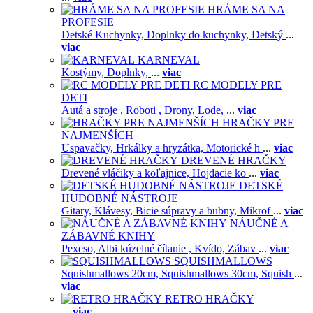
HRÁME SA NA
PROFESIE
Detské Kuchynky,
Doplnky do kuchynky,
Detský
...
viac
KARNEVAL
Kostýmy,
Doplnky,
...
viac
RC MODELY PRE
DETI
Autá a stroje ,
Roboti ,
Drony,
Lode,
...
viac
HRAČKY PRE
NAJMENŠÍCH
Uspavačky,
Hrkálky a hryzátka,
Motorické h
...
viac
DREVENÉ HRAČKY
Drevené vláčiky a koľajnice,
Hojdacie ko
...
viac
DETSKÉ
HUDOBNÉ NÁSTROJE
Gitary,
Klávesy,
Bicie súpravy a bubny,
Mikrof
...
viac
NÁUČNÉ A
ZÁBAVNÉ KNIHY
Pexeso,
Albi kúzelné čítanie ,
Kvído,
Zábav
...
viac
SQUISHMALLOWS
Squishmallows 20cm,
Squishmallows 30cm,
Squish
...
viac
RETRO HRAČKY
...
viac