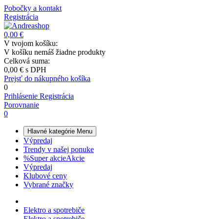
Pobočky a kontakt
Registrácia
0,00 €
V tvojom košíku:
V košíku nemáš žiadne produkty
Celková suma:
0,00 €
s DPH
Prejsť do nákupného košíka
0
Prihlásenie
Registrácia
Porovnanie
0
Hlavné kategórie
Menu
Výpredaj
Trendy v našej ponuke
%
Super akcie
Akcie
Výpredaj
Klubové ceny
Vybrané značky
Elektro a spotrebiče
Elektro a spotrebiče