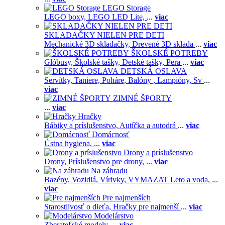
LEGO Storage
LEGO boxy,
LEGO LED Lite,
...
viac
SKLADAČKY NIELEN PRE DETI
Mechanické 3D skladačky,
Drevené 3D sklada
...
viac
ŠKOLSKÉ POTREBY
Glóbusy,
Školské tašky,
Detské tašky,
Pera
...
viac
DETSKÁ OSLAVA
Servítky,
Taniere,
Poháre,
Balóny ,
Lampióny,
Sv
...
viac
ZIMNÉ ŠPORTY
...
viac
Hračky
Bábiky a príslušenstvo,
Autíčka a autodrá
...
viac
Domácnosť
Ústna hygiena,
...
viac
Drony a príslušenstvo
Drony,
Príslušenstvo pre drony,
...
viac
Na záhradu
Bazény,
Vozidlá,
Vírivky,
VYMAZAT Leto a voda,
...
viac
Pre najmenších
Starostlivosť o dieťa,
Hračky pre najmenší
...
viac
Modelárstvo
Zberateľské modely,
...
viac