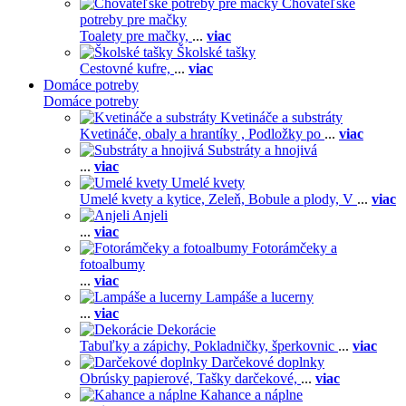
Chovateľské
potreby pre mačky
Toalety pre mačky,
...
viac
Školské tašky
Cestovné kufre,
...
viac
Domáce potreby
Domáce potreby
Kvetináče a substráty
Kvetináče, obaly a hrantíky ,
Podložky po
...
viac
Substráty a hnojivá
...
viac
Umelé kvety
Umelé kvety a kytice,
Zeleň,
Bobule a plody,
V
...
viac
Anjeli
...
viac
Fotorámčeky a
fotoalbumy
...
viac
Lampáše a lucerny
...
viac
Dekorácie
Tabuľky a zápichy,
Pokladničky, šperkovnic
...
viac
Darčekové doplnky
Obrúsky papierové,
Tašky darčekové,
...
viac
Kahance a náplne