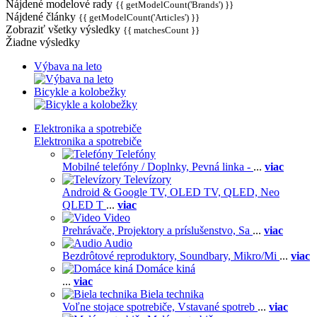
Nájdené modelové rady
{{ getModelCount('Brands') }}
Nájdené články
{{ getModelCount('Articles') }}
Zobraziť všetky výsledky
{{ matchesCount }}
Žiadne výsledky
Výbava na leto
Bicykle a kolobežky
Elektronika a spotrebiče
Elektronika a spotrebiče
Telefóny
Mobilné telefóny / Doplnky,
Pevná linka -
...
viac
Televízory
Android & Google TV,
OLED TV,
QLED, Neo
QLED T
...
viac
Video
Prehrávače,
Projektory a príslušenstvo,
Sa
...
viac
Audio
Bezdrôtové reproduktory,
Soundbary,
Mikro/Mi
...
viac
Domáce kiná
...
viac
Biela technika
Voľne stojace spotrebiče,
Vstavané spotreb
...
viac