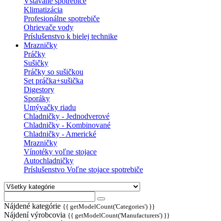
Vstavané spotrebiče
Klimatizácia
Profesionálne spotrebiče
Ohrievače vody
Príslušenstvo k bielej technike
Mrazničky
Práčky
Sušičky
Práčky so sušičkou
Set práčka+sušička
Digestory
Sporáky
Umývačky riadu
Chladničky - Jednodverové
Chladničky - Kombinované
Chladničky - Americké
Mrazničky
Vínotéky voľne stojace
Autochladničky
Príslušenstvo Voľne stojace spotrebiče
Nájdené kategórie
{{ getModelCount('Categories') }}
Nájdení výrobcovia
{{ getModelCount('Manufacturers') }}