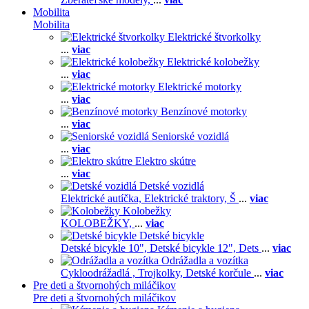
Mobilita
Mobilita
Elektrické štvorkolky
...
viac
Elektrické kolobežky
...
viac
Elektrické motorky
...
viac
Benzínové motorky
...
viac
Seniorské vozidlá
...
viac
Elektro skútre
...
viac
Detské vozidlá
Elektrické autíčka,
Elektrické traktory,
Š
...
viac
Kolobežky
KOLOBEŽKY,
...
viac
Detské bicykle
Detské bicykle 10",
Detské bicykle 12",
Dets
...
viac
Odrážadla a vozítka
Cykloodrážadlá ,
Trojkolky,
Detské korčule
...
viac
Pre deti a štvornohých miláčikov
Pre deti a štvornohých miláčikov