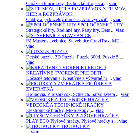
Garáže a hracie sety,
Technické stroje a a
...
viac
Z FILMOV,
HIER A ROZPRÁVOK
Gabby a jej kúzelný domček,
Ako vycvičiť
...
viac
SPOLOČENSKÉ HRY
Strategické hry,
Rodinné hry,
Párty hry,
Dets
...
viac
STAVEBNICE
iM.Master stavebnice,
Stavebnice GraviTrax,
ME
...
viac
PUZZLE
Detské puzzle,
3D Puzzle,
Puzzle 300d,
Puzzle 5
...
viac
KREATÍVNE TVORENIE PRE DETI
Dočasné tetovania,
Kreatívne a výtvarné hr
...
viac
FIGÚRKY A
ZVIERATKÁ
Hrdinovia,
Z rozprávok,
Schleich,
Safari zviera
...
viac
VEDECKÉ A TECHNICKÉ HRAČKY
Elektronické hračky,
Mikroskopy,
...
viac
PLYŠOVÉ HRAČKY
PLAY ECO Plyšové hračky,
Plyšové hračky s
...
viac
TROJKOLKY
...
viac