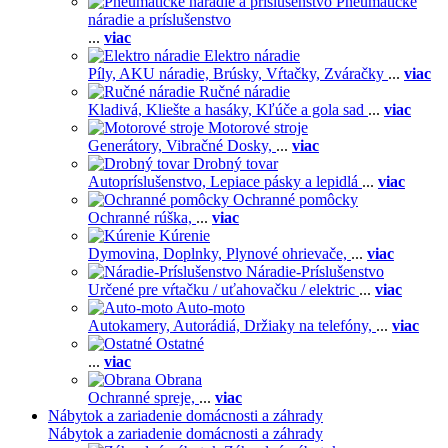
Pneumatické
náradie a príslušenstvo
...
viac
Elektro náradie
Píly,
AKU náradie,
Brúsky,
Vŕtačky,
Zváračky
...
viac
Ručné náradie
Kladivá,
Kliešte a hasáky,
Kľúče a gola sad
...
viac
Motorové stroje
Generátory,
Vibračné Dosky,
...
viac
Drobný tovar
Autopríslušenstvo,
Lepiace pásky a lepidlá
...
viac
Ochranné pomôcky
Ochranné rúška,
...
viac
Kúrenie
Dymovina,
Doplnky,
Plynové ohrievače,
...
viac
Náradie-Príslušenstvo
Určené pre vŕtačku / uťahovačku / elektric
...
viac
Auto-moto
Autokamery,
Autorádiá,
Držiaky na telefóny,
...
viac
Ostatné
...
viac
Obrana
Ochranné spreje,
...
viac
Nábytok a zariadenie domácnosti a záhrady
Nábytok a zariadenie domácnosti a záhrady