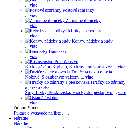
...
viac
Poštové schránky
...
viac
Záhradné domčeky
...
viac
Rebríky a schodíky
...
viac
Konvy, nádoby a sudy
...
viac
Bandasky
...
viac
Príslušenstvo
Ku kosačkám,
K pílam,
Ku krovinorezom a vyž
...
viac
Drviče vetiev a ovocia
Nožové,
S ozubeným valcom,
...
viac
Hračky do záhrady
a pieskoviská
Šmykľavky,
Pieskoviská,
Hračky do piesku,
Ho
...
viac
Ostatné
...
viac
Odporúčame:
Fukáre a vysávače na líste
, ...
Náradie
Náradie