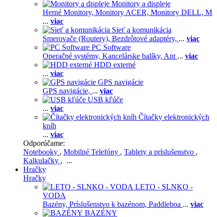
Monitory a displeje
Herné Monitory,
Monitory ACER,
Monitory DELL,
M
...
viac
Sieť a komunikácia
Smerovače (Routery),
Bezdrôtové adaptéry,
...
viac
PC Software
Operačné systémy,
Kancelárske balíky,
Ant
...
viac
HDD externé
...
viac
GPS navigácie
GPS navigácie,
...
viac
USB kľúče
...
viac
Čítačky elektronických
kníh
...
viac
Odporúčame:
Notebooky
,
Mobilné Telefóny
,
Tablety a príslušenstvo
,
Kalkulačky
, ...
Hračky
Hračky
LETO - SLNKO -
VODA
Bazény,
Príslušenstvo k bazénom,
Paddleboa
...
viac
BAZÉNY