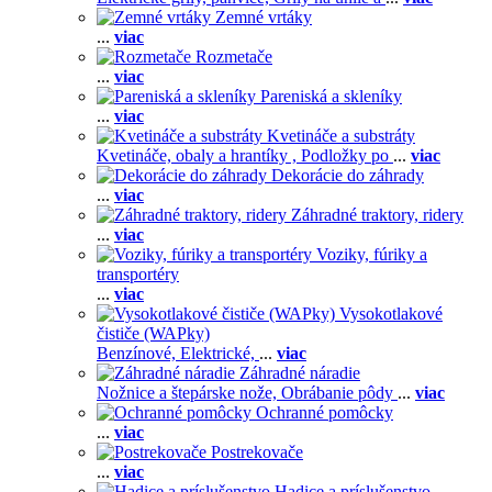
Zemné vrtáky
...
viac
Rozmetače
...
viac
Pareniská a skleníky
...
viac
Kvetináče a substráty
Kvetináče, obaly a hrantíky ,
Podložky po
...
viac
Dekorácie do záhrady
...
viac
Záhradné traktory, ridery
...
viac
Voziky, fúriky a
transportéry
...
viac
Vysokotlakové
čističe (WAPky)
Benzínové,
Elektrické,
...
viac
Záhradné náradie
Nožnice a štepárske nože,
Obrábanie pôdy
...
viac
Ochranné pomôcky
...
viac
Postrekovače
...
viac
Hadice a príslušenstvo