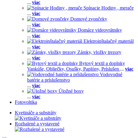
...
viac
Spínacie Hodiny , merače
...
viac
Domové zvončeky
...
viac
Domáce videovrátniky
...
viac
Elektroinštalačný materiál
...
viac
Zámky, vložky trezory
...
viac
Bytový textil a doplnky
Vankúše,
Obliečky,
Osušky,
Paplóny,
Príslušen
...
viac
Vodovodné
batérie a príslušenstvo
...
viac
Úložné boxy
...
viac
Fotovoltika
Kvetináče a substráty
Rozbalené a vystavené