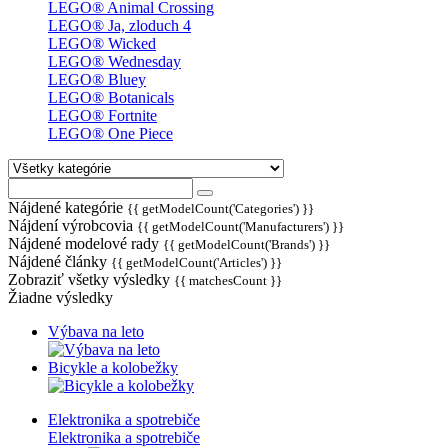
LEGO® Animal Crossing
LEGO® Ja, zloduch 4
LEGO® Wicked
LEGO® Wednesday
LEGO® Bluey
LEGO® Botanicals
LEGO® Fortnite
LEGO® One Piece
Nájdené kategórie
{{ getModelCount('Categories') }}
Nájdení výrobcovia
{{ getModelCount('Manufacturers') }}
Nájdené modelové rady
{{ getModelCount('Brands') }}
Nájdené články
{{ getModelCount('Articles') }}
Zobraziť všetky výsledky
{{ matchesCount }}
Žiadne výsledky
Výbava na leto
Bicykle a kolobežky
Elektronika a spotrebiče
Elektronika a spotrebiče