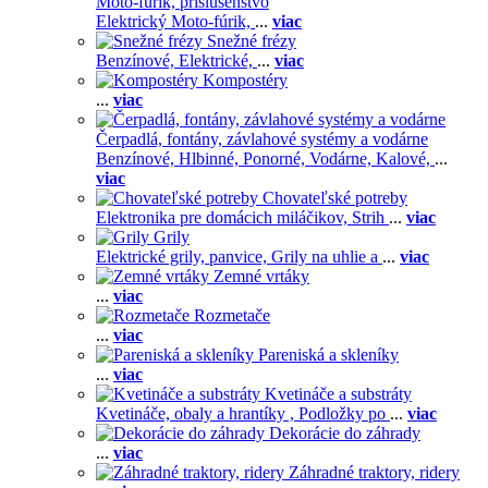
Moto-fúrik, príslušenstvo
Elektrický Moto-fúrik,
...
viac
Snežné frézy
Benzínové,
Elektrické,
...
viac
Kompostéry
...
viac
Čerpadlá, fontány, závlahové systémy a vodárne
Benzínové,
Hlbinné,
Ponorné,
Vodárne,
Kalové,
...
viac
Chovateľské potreby
Elektronika pre domácich miláčikov,
Strih
...
viac
Grily
Elektrické grily, panvice,
Grily na uhlie a
...
viac
Zemné vrtáky
...
viac
Rozmetače
...
viac
Pareniská a skleníky
...
viac
Kvetináče a substráty
Kvetináče, obaly a hrantíky ,
Podložky po
...
viac
Dekorácie do záhrady
...
viac
Záhradné traktory, ridery