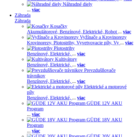
Náhradné diely
...
viac
Záhrada
Záhrada
Kosačky
Akumulátorové,
Benzínové,
Elektrické,
Robot
...
viac
Vyžínače a Krovinorezy
Krovinorezy,
Plotostrihy,
Vyvetvovacie píly,
Vy
...
viac
Plotostrihy
Benzínové,
Elektrické,
...
viac
Kultivátory
Benzínové,
Elektrické,
...
viac
Prevzdušňovače
trávnikov
Benzínové,
Elektrické,
...
viac
Elektrické a motorové
píly
Benzínové,
Elektrické,
...
viac
GÜDE 12V AKU
Program
...
viac
GÜDE 18V AKU
Program
...
viac
GÜDE 20V AKU