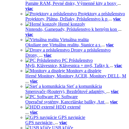
Pamäte RAM,
Pevné disky,
Výmenné kity a boxy
...
viac
Projektory a príslušenstvo
Projektory,
Plátna,
Držiaky,
Príslušenstvo k p
...
viac
Herné konzoly
Nintendo,
Gamepady,
Príslušenstvo k herným kon
...
viac
Virtuálna realita
Okuliare pre Virtuálnu realitu,
Stanice a s
...
viac
Drony a príslušenstvo
Drony,
...
viac
PC Príslušenstvo
Myši,
Klávesnice,
Klávesnica + myš,
Tašky k
...
viac
Monitory a displeje
Herné Monitory,
Monitory ACER,
Monitory DELL,
M
...
viac
Sieť a komunikácia
Smerovače (Routery),
Bezdrôtové adaptéry,
...
viac
PC Software
Operačné systémy,
Kancelárske balíky,
Ant
...
viac
HDD externé
...
viac
GPS navigácie
GPS navigácie,
...
viac
USB kľúče