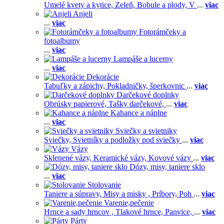
Umelé kvety a kytice,
Zeleň,
Bobule a plody,
V
...
viac
Anjeli
...
viac
Fotorámčeky a
fotoalbumy
...
viac
Lampáše a lucerny
...
viac
Dekorácie
Tabuľky a zápichy,
Pokladničky, šperkovnic
...
viac
Darčekové doplnky
Obrúsky papierové,
Tašky darčekové,
...
viac
Kahance a náplne
...
viac
Sviečky a svietniky
Sviečky,
Svietníky a podložky pod sviečky
...
viac
Vázy
Sklenené vázy,
Keramické vázy,
Kovové vázy
...
viac
Dózy, misy, taniere sklo
...
viac
Stolovanie
Taniere a súpravy,
Misy a misky ,
Príbory,
Poh
...
viac
Varenie,pečenie
Hrnce a sady hrncov ,
Tlakové hrnce,
Panvice,
...
viac
Párty