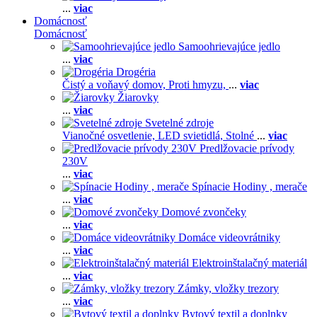
...
viac
Domácnosť
Domácnosť
Samoohrievajúce jedlo
...
viac
Drogéria
Čistý a voňavý domov,
Proti hmyzu,
...
viac
Žiarovky
...
viac
Svetelné zdroje
Vianočné osvetlenie,
LED svietidlá,
Stolné
...
viac
Predlžovacie prívody
230V
...
viac
Spínacie Hodiny , merače
...
viac
Domové zvončeky
...
viac
Domáce videovrátniky
...
viac
Elektroinštalačný materiál
...
viac
Zámky, vložky trezory
...
viac
Bytový textil a doplnky