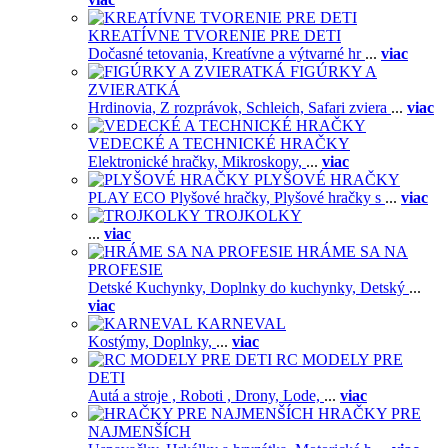
KREATÍVNE TVORENIE PRE DETI
Dočasné tetovania,
Kreatívne a výtvarné hr
...
viac
FIGÚRKY A
ZVIERATKÁ
Hrdinovia,
Z rozprávok,
Schleich,
Safari zviera
...
viac
VEDECKÉ A TECHNICKÉ HRAČKY
Elektronické hračky,
Mikroskopy,
...
viac
PLYŠOVÉ HRAČKY
PLAY ECO Plyšové hračky,
Plyšové hračky s
...
viac
TROJKOLKY
...
viac
HRÁME SA NA
PROFESIE
Detské Kuchynky,
Doplnky do kuchynky,
Detský
...
viac
KARNEVAL
Kostýmy,
Doplnky,
...
viac
RC MODELY PRE
DETI
Autá a stroje ,
Roboti ,
Drony,
Lode,
...
viac
HRAČKY PRE
NAJMENŠÍCH