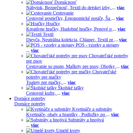
Domácnosť
Nábytok,
Bezpečnosť,
Textil do detskej izby,
...
viac
Cestovanie
Cestovné postieľky,
Ergonomické nosiče,
Ša
...
viac
Hračky
Kreatívne hračky,
Hudobné hračky,
Penové p
...
viac
Textil
Dievča,
Neutrálna kolekcia,
Chlapec,
Textil pr
...
viac
POS - vzorky a stojany
...
viac
Chovateľské potreby
pre psov
Cestovanie so psom,
Maškrty pre psov,
Obojky
...
viac
Chovateľské
potreby pre mačky
Toalety pre mačky,
...
viac
Školské tašky
Cestovné kufre,
...
viac
Domáce potreby
Domáce potreby
Kvetináče a substráty
Kvetináče, obaly a hrantíky ,
Podložky po
...
viac
Substráty a hnojivá
...
viac
Umelé kvety