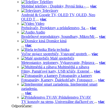
Telefóny
Mobilné telefóny / Doplnky,
Pevná linka -
...
viac
Televízory
Android & Google TV,
OLED TV,
QLED, Neo
QLED T
...
viac
Video
Prehrávače,
Projektory a príslušenstvo,
Sa
...
viac
Audio
Bezdrôtové reproduktory,
Soundbary,
Mikro/Mi
...
viac
Domáce kiná
...
viac
Biela technika
Voľne stojace spotrebiče,
Vstavané spotreb
...
viac
Malé spotrebiče
Meteostanice, teplomery,
Vykurovanie,
Príprava
...
viac
Multimédiá a zábava
Filmy,
Pamäťové karty,
USB kľúče,
Externé
...
viac
Fotoaparáty a kamery
Fotoaparáty,
Kamery,
Ďalekohľady,
Fotopasce,
...
viac
Inteligentné smart
zariadenia.
...
viac
Príslušenstvo TV/AV
TV konzoly na stenu,
Univerzálne diaľkové ov
...
viac
Odporúčame: