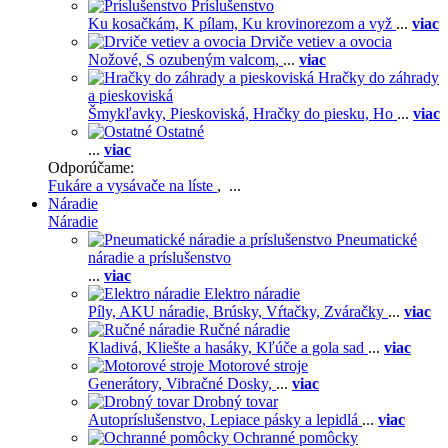
Príslušenstvo
Ku kosačkám,
K pílam,
Ku krovinorezom a vyž
...
viac
Drviče vetiev a ovocia
Nožové,
S ozubeným valcom,
...
viac
Hračky do záhrady
a pieskoviská
Šmykľavky,
Pieskoviská,
Hračky do piesku,
Ho
...
viac
Ostatné
...
viac
Odporúčame:
Fukáre a vysávače na líste
, ...
Náradie
Náradie
Pneumatické
náradie a príslušenstvo
...
viac
Elektro náradie
Píly,
AKU náradie,
Brúsky,
Vŕtačky,
Zváračky
...
viac
Ručné náradie
Kladivá,
Kliešte a hasáky,
Kľúče a gola sad
...
viac
Motorové stroje
Generátory,
Vibračné Dosky,
...
viac
Drobný tovar
Autopríslušenstvo,
Lepiace pásky a lepidlá
...
viac
Ochranné pomôcky