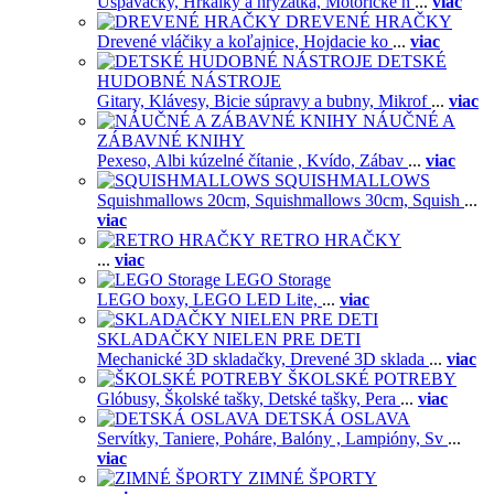
Uspavačky,
Hrkálky a hryzátka,
Motorické h
...
viac
DREVENÉ HRAČKY
Drevené vláčiky a koľajnice,
Hojdacie ko
...
viac
DETSKÉ
HUDOBNÉ NÁSTROJE
Gitary,
Klávesy,
Bicie súpravy a bubny,
Mikrof
...
viac
NÁUČNÉ A
ZÁBAVNÉ KNIHY
Pexeso,
Albi kúzelné čítanie ,
Kvído,
Zábav
...
viac
SQUISHMALLOWS
Squishmallows 20cm,
Squishmallows 30cm,
Squish
...
viac
RETRO HRAČKY
...
viac
LEGO Storage
LEGO boxy,
LEGO LED Lite,
...
viac
SKLADAČKY NIELEN PRE DETI
Mechanické 3D skladačky,
Drevené 3D sklada
...
viac
ŠKOLSKÉ POTREBY
Glóbusy,
Školské tašky,
Detské tašky,
Pera
...
viac
DETSKÁ OSLAVA
Servítky,
Taniere,
Poháre,
Balóny ,
Lampióny,
Sv
...
viac
ZIMNÉ ŠPORTY