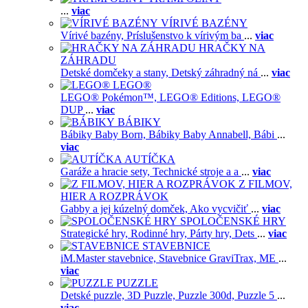
...
viac
VÍRIVÉ BAZÉNY
Vírivé bazény,
Príslušenstvo k vírivým ba
...
viac
HRAČKY NA
ZÁHRADU
Detské domčeky a stany,
Detský záhradný ná
...
viac
LEGO®
LEGO® Pokémon™,
LEGO® Editions,
LEGO®
DUP
...
viac
BÁBIKY
Bábiky Baby Born,
Bábiky Baby Annabell,
Bábi
...
viac
AUTÍČKA
Garáže a hracie sety,
Technické stroje a a
...
viac
Z FILMOV,
HIER A ROZPRÁVOK
Gabby a jej kúzelný domček,
Ako vycvičiť
...
viac
SPOLOČENSKÉ HRY
Strategické hry,
Rodinné hry,
Párty hry,
Dets
...
viac
STAVEBNICE
iM.Master stavebnice,
Stavebnice GraviTrax,
ME
...
viac
PUZZLE
Detské puzzle,
3D Puzzle,
Puzzle 300d,
Puzzle 5
...
viac