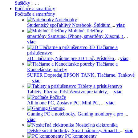
Sušičky
, ...
Počítače a smartfóny
Počítače a smartfóny
Notebooky
Študentský spoľahlivý Notebook,
Štúdium
...
viac
Mobilné Telefóny
smartfóny Samsung,
iPhone,
smartfóny Xiaomi,
t
...
viac
3D Tlačiarne a
príslušenstvo
3D Tlačiarne,
Náplne pre 3D Tlač,
Príslušen
...
viac
Tlačiarne a
Kancelárske potreby
SUPER Dopredaj EPSON TANK,
Tlačiarne,
Tankové
...
viac
Tablety a príslušenstvo
Tablety,
Púzdra,
Príslušenstvo pre tablety,
...
viac
Počítače
All in one PC,
Zostavy PC,
Mini PC,
...
viac
Gaming
Gaming PC a notebooky,
Gaming monitory a pro
...
viac
Nositeľná elektronika
Detské smart hodinky,
Smart náramky,
Smart h
...
viac
PC komponenty