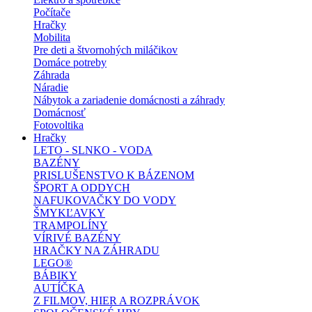
Počítače
Hračky
Mobilita
Pre deti a štvornohých miláčikov
Domáce potreby
Záhrada
Náradie
Nábytok a zariadenie domácnosti a záhrady
Domácnosť
Fotovoltika
Hračky
LETO - SLNKO - VODA
BAZÉNY
PRISLUŠENSTVO K BÁZENOM
ŠPORT A ODDYCH
NAFUKOVAČKY DO VODY
ŠMYKĽAVKY
TRAMPOLÍNY
VÍRIVÉ BAZÉNY
HRAČKY NA ZÁHRADU
LEGO®
BÁBIKY
AUTÍČKA
Z FILMOV, HIER A ROZPRÁVOK