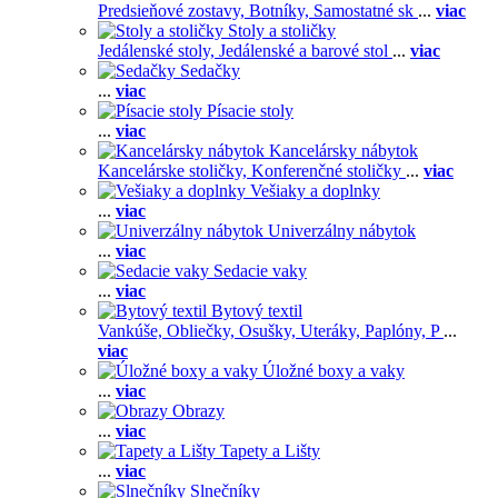
Predsieňové zostavy,
Botníky,
Samostatné sk
...
viac
Stoly a stoličky
Jedálenské stoly,
Jedálenské a barové stol
...
viac
Sedačky
...
viac
Písacie stoly
...
viac
Kancelársky nábytok
Kancelárske stoličky,
Konferenčné stoličky
...
viac
Vešiaky a doplnky
...
viac
Univerzálny nábytok
...
viac
Sedacie vaky
...
viac
Bytový textil
Vankúše,
Obliečky,
Osušky,
Uteráky,
Paplóny,
P
...
viac
Úložné boxy a vaky
...
viac
Obrazy
...
viac
Tapety a Lišty
...
viac
Slnečníky