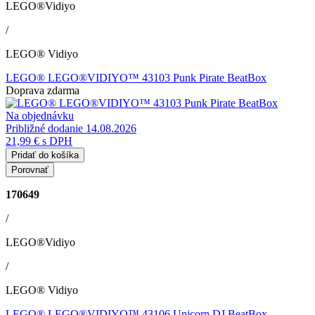
LEGO®Vidiyo
/
LEGO® Vidiyo
LEGO® LEGO®VIDIYO™ 43103 Punk Pirate BeatBox
Doprava zdarma
Na objednávku
Približné dodanie 14.08.2026
21,99 €
s DPH
Pridať do košíka
Porovnať
170649
/
LEGO®Vidiyo
/
LEGO® Vidiyo
LEGO® LEGO®VIDIYO™ 43106 Unicorn DJ BeatBox