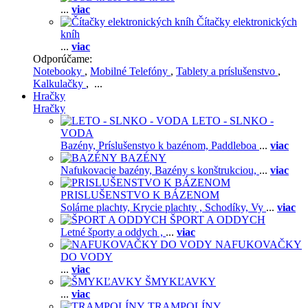
...
viac
Čítačky elektronických
kníh
...
viac
Odporúčame:
Notebooky
,
Mobilné Telefóny
,
Tablety a príslušenstvo
,
Kalkulačky
, ...
Hračky
Hračky
LETO - SLNKO -
VODA
Bazény,
Príslušenstvo k bazénom,
Paddleboa
...
viac
BAZÉNY
Nafukovacie bazény,
Bazény s konštrukciou,
...
viac
PRISLUŠENSTVO K BÁZENOM
Solárne plachty,
Krycie plachty ,
Schodíky,
Vy
...
viac
ŠPORT A ODDYCH
Letné športy a oddych ,
...
viac
NAFUKOVAČKY
DO VODY
...
viac
ŠMYKĽAVKY
...
viac
TRAMPOLÍNY