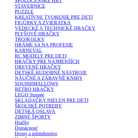
SPOLOČENSKÉ HRY
STAVEBNICE
PUZZLE
KREATÍVNE TVORENIE PRE DETI
FIGÚRKY A ZVIERATKÁ
VEDECKÉ A TECHNICKÉ HRAČKY
PLYŠOVÉ HRAČKY
TROJKOLKY
HRÁME SA NA PROFESIE
KARNEVAL
RC MODELY PRE DETI
HRAČKY PRE NAJMENŠÍCH
DREVENÉ HRAČKY
DETSKÉ HUDOBNÉ NÁSTROJE
NÁUČNÉ A ZÁBAVNÉ KNIHY
SQUISHMALLOWS
RETRO HRAČKY
LEGO Storage
SKLADAČKY NIELEN PRE DETI
ŠKOLSKÉ POTREBY
DETSKÁ OSLAVA
ZIMNÉ ŠPORTY
Hračky
Domácnosť
Drony a príslušenstvo