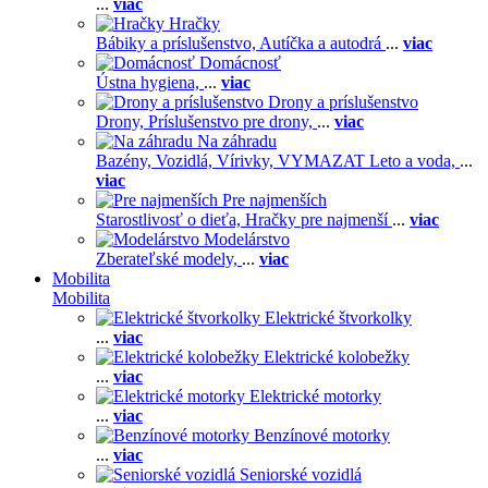
...
viac
Hračky
Bábiky a príslušenstvo,
Autíčka a autodrá
...
viac
Domácnosť
Ústna hygiena,
...
viac
Drony a príslušenstvo
Drony,
Príslušenstvo pre drony,
...
viac
Na záhradu
Bazény,
Vozidlá,
Vírivky,
VYMAZAT Leto a voda,
...
viac
Pre najmenších
Starostlivosť o dieťa,
Hračky pre najmenší
...
viac
Modelárstvo
Zberateľské modely,
...
viac
Mobilita
Mobilita
Elektrické štvorkolky
...
viac
Elektrické kolobežky
...
viac
Elektrické motorky
...
viac
Benzínové motorky
...
viac
Seniorské vozidlá