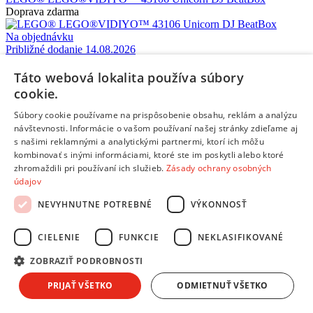
Doprava zdarma
Na objednávku
Približné dodanie 14.08.2026
21,99 €
s DPH
Táto webová lokalita používa súbory
Pridať do košíka
Porovnať
cookie.
Súbory cookie používame na prispôsobenie obsahu, reklám a analýzu
Informácie a kontakty
návštevnosti. Informácie o vašom používaní našej stránky zdieľame aj
Informácie a kontakty
s našimi reklamnými a analytickými partnermi, ktorí ich môžu
Andrea Klub
kombinovať s inými informáciami, ktoré ste im poskytli alebo ktoré
Splátkový predaj
zhromaždili pri používaní ich služieb.
Zásady ochrany osobných
Obchodné podmienky
údajov
Reklamácie, sťažnosti
Odstúpiť od zmluvy tu
NEVYHNUTNE POTREBNÉ
VÝKONNOSŤ
Ochrana osobných údajov
Predĺžená záruka a poistenie
CIELENIE
FUNKCIE
NEKLASIFIKOVANÉ
Ako nakupovať
ZOBRAZIŤ PODROBNOSTI
Predajne a kontakty
Centrum pre zákazníkov
PRIJAŤ VŠETKO
ODMIETNUŤ VŠETKO
Možnosti platby