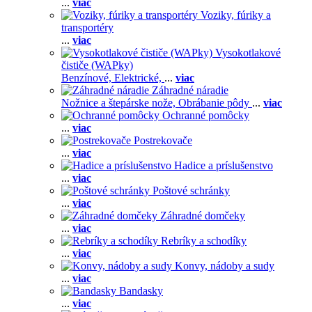
...
viac
Voziky, fúriky a
transportéry
...
viac
Vysokotlakové
čističe (WAPky)
Benzínové,
Elektrické,
...
viac
Záhradné náradie
Nožnice a štepárske nože,
Obrábanie pôdy
...
viac
Ochranné pomôcky
...
viac
Postrekovače
...
viac
Hadice a príslušenstvo
...
viac
Poštové schránky
...
viac
Záhradné domčeky
...
viac
Rebríky a schodíky
...
viac
Konvy, nádoby a sudy
...
viac
Bandasky
...
viac