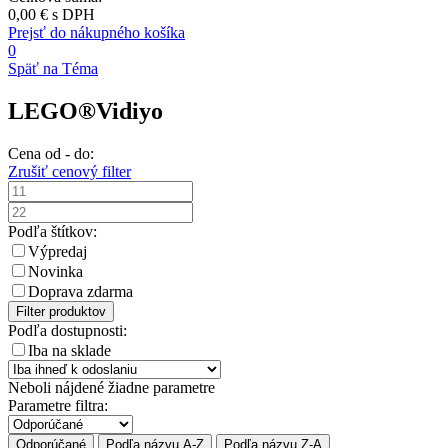
0,00 €
s DPH
Prejsť do nákupného košíka
0
Späť na Téma
LEGO®Vidiyo
Cena od - do:
Zrušiť cenový filter
Podľa štítkov:
Výpredaj
Novinka
Doprava zdarma
Filter produktov
Podľa dostupnosti:
Iba na sklade
Neboli nájdené žiadne parametre
Parametre filtra:
Odporúčané
Podľa názvu A-Z
Podľa názvu Z-A