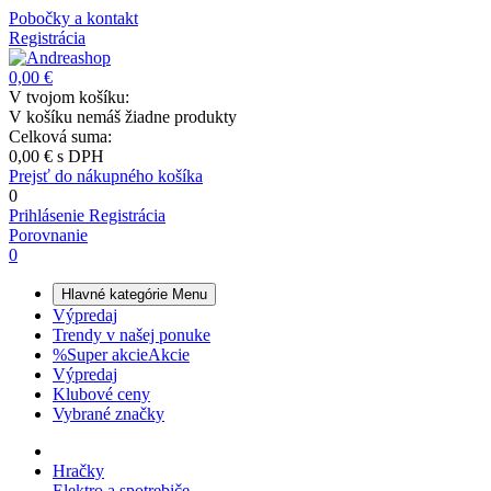
Pobočky a kontakt
Registrácia
0,00 €
V tvojom košíku:
V košíku nemáš žiadne produkty
Celková suma:
0,00 €
s DPH
Prejsť do nákupného košíka
0
Prihlásenie
Registrácia
Porovnanie
0
Hlavné kategórie
Menu
Výpredaj
Trendy v našej ponuke
%
Super akcie
Akcie
Výpredaj
Klubové ceny
Vybrané značky
Hračky
Elektro a spotrebiče