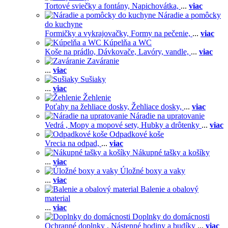
Tortové sviečky a fontány,
Napichovátka,
...
viac
Náradie a pomôcky
do kuchyne
Formičky a vykrajovačky,
Formy na pečenie,
...
viac
Kúpelňa a WC
Koše na prádlo,
Dávkovače,
Lavóry, vandle,
...
viac
Zaváranie
...
viac
Sušiaky
...
viac
Žehlenie
Poťahy na žehliace dosky,
Žehliace dosky,
...
viac
Náradie na upratovanie
Vedrá ,
Mopy a mopové sety,
Hubky a drôtenky
...
viac
Odpadkové koše
Vrecia na odpad,
...
viac
Nákupné tašky a košíky
...
viac
Úložné boxy a vaky
...
viac
Balenie a obalový
material
...
viac
Doplnky do domácnosti
Ochranné doplnky ,
Nástenné hodiny a budíky
...
viac