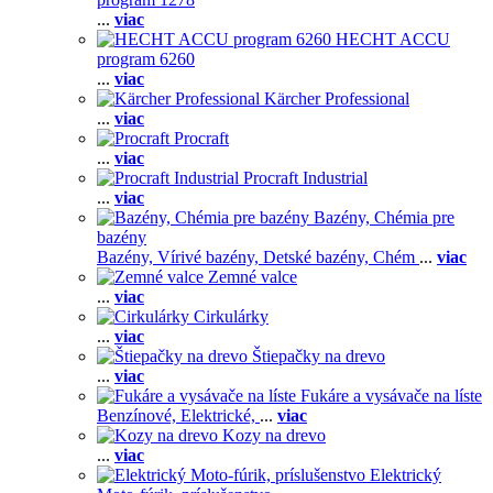
...
viac
HECHT ACCU
program 6260
...
viac
Kärcher Professional
...
viac
Procraft
...
viac
Procraft Industrial
...
viac
Bazény, Chémia pre
bazény
Bazény,
Vírivé bazény,
Detské bazény,
Chém
...
viac
Zemné valce
...
viac
Cirkulárky
...
viac
Štiepačky na drevo
...
viac
Fukáre a vysávače na líste
Benzínové,
Elektrické,
...
viac
Kozy na drevo
...
viac
Elektrický