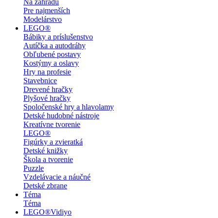
Na záhradu
Pre najmenších
Modelárstvo
LEGO®
Bábiky a príslušenstvo
Autíčka a autodráhy
Obľubené postavy
Kostýmy a oslavy
Hry na profesie
Stavebnice
Drevené hračky
Plyšové hračky
Spoločenské hry a hlavolamy
Detské hudobné nástroje
Kreatívne tvorenie
LEGO®
Figúrky a zvieratká
Detské knižky
Škola a tvorenie
Puzzle
Vzdelávacie a náučné
Detské zbrane
Téma
Téma
LEGO®Vidiyo