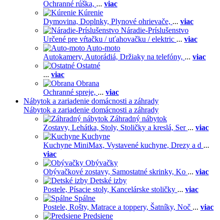
Ochranné rúška,
...
viac
Kúrenie
Dymovina,
Doplnky,
Plynové ohrievače,
...
viac
Náradie-Príslušenstvo
Určené pre vŕtačku / uťahovačku / elektric
...
viac
Auto-moto
Autokamery,
Autorádiá,
Držiaky na telefóny,
...
viac
Ostatné
...
viac
Obrana
Ochranné spreje,
...
viac
Nábytok a zariadenie domácnosti a záhrady
Nábytok a zariadenie domácnosti a záhrady
Záhradný nábytok
Zostavy,
Lehátka,
Stoly,
Stoličky a kreslá,
Ser
...
viac
Kuchyne
Kuchyne MiniMax,
Vystavené kuchyne,
Drezy a d
...
viac
Obývačky
Obývačkové zostavy,
Samostatné skrinky,
Ko
...
viac
Detské izby
Postele,
Písacie stoly,
Kancelárske stoličky
...
viac
Spálne
Postele,
Rošty,
Matrace a toppery,
Šatníky,
Noč
...
viac
Predsiene