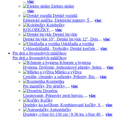
...
viac
Elektro skútre
...
viac
Detské vozidlá
Elektrické autíčka,
Elektrické traktory,
Š
...
viac
Kolobežky
KOLOBEŽKY,
...
viac
Detské bicykle
Detské bicykle 10",
Detské bicykle 12",
Dets
...
viac
Odrážadla a vozítka
Cykloodrážadlá ,
Trojkolky,
Detské korčule
...
viac
Pre deti a štvornohých miláčikov
Pre deti a štvornohých miláčikov
Kŕmenie a hygiena
Hygiena,
Dojčenie,
Jednorázové plienky,
Jeden
...
viac
Mlieko a výživa
Cereálie, chrumky a sušienky,
Príkrmy,
Bio
...
viac
Kozmetika
Pre mamičky,
Pre detičky,
...
viac
Drogéria
Upratovanie,
Prípravky proti hmyzu,
...
viac
Kočíky
Doplnky ku kočíkom,
Kombinované kočíky,
S
...
viac
Autosedačky
Doplnky,
i-Size 61-150 cm / 9-36 kg,
i-Size 40
...
viac