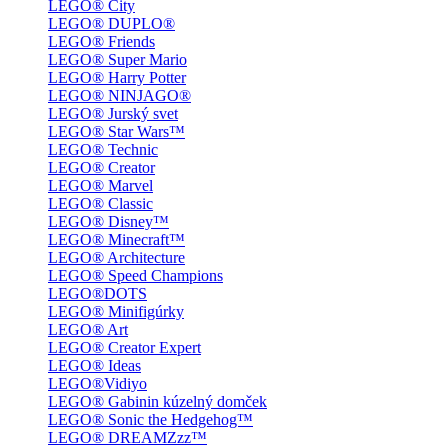
LEGO® City
LEGO® DUPLO®
LEGO® Friends
LEGO® Super Mario
LEGO® Harry Potter
LEGO® NINJAGO®
LEGO® Jurský svet
LEGO® Star Wars™
LEGO® Technic
LEGO® Creator
LEGO® Marvel
LEGO® Classic
LEGO® Disney™
LEGO® Minecraft™
LEGO® Architecture
LEGO® Speed Champions
LEGO®DOTS
LEGO® Minifigúrky
LEGO® Art
LEGO® Creator Expert
LEGO® Ideas
LEGO®Vidiyo
LEGO® Gabinin kúzelný domček
LEGO® Sonic the Hedgehog™
LEGO® DREAMZzz™