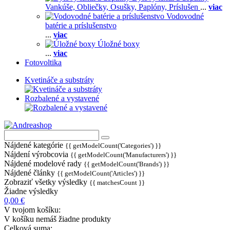
Vankúše,
Obliečky,
Osušky,
Paplóny,
Príslušen
...
viac
Vodovodné
batérie a príslušenstvo
...
viac
Úložné boxy
...
viac
Fotovoltika
Kvetináče a substráty
Rozbalené a vystavené
Nájdené kategórie
{{ getModelCount('Categories') }}
Nájdení výrobcovia
{{ getModelCount('Manufacturers') }}
Nájdené modelové rady
{{ getModelCount('Brands') }}
Nájdené články
{{ getModelCount('Articles') }}
Zobraziť všetky výsledky
{{ matchesCount }}
Žiadne výsledky
0,00 €
V tvojom košíku:
V košíku nemáš žiadne produkty
Celková suma: