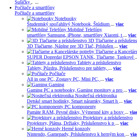
Sušičky
, ...
Počítače a smartfóny
Počítače a smartfóny
Notebooky
Študentský spoľahlivý Notebook,
Štúdium
...
viac
Mobilné Telefóny
smartfóny Samsung,
iPhone,
smartfóny Xiaomi,
t
...
viac
3D Tlačiarne a príslušen
3D Tlačiarne,
Náplne pre 3D Tlač,
Príslušen
...
viac
Tlačiarne a Kancelár
SUPER Dopredaj EPSON TANK,
Tlačiarne,
Tankové
.
Tablety a príslušenstvo
Tablety,
Púzdra,
Príslušenstvo pre tablety,
...
viac
Počítače
All in one PC,
Zostavy PC,
Mini PC,
...
viac
Gaming
Gaming PC a notebooky,
Gaming monitory a pro
...
viac
Nositeľná elektronika
Detské smart hodinky,
Smart náramky,
Smart h
...
viac
PC komponenty
Pamäte RAM,
Pevné disky,
Výmenné kity a boxy
...
via
Projektory a príslušenstvo
Projektory,
Plátna,
Držiaky,
Príslušenstvo k p
...
viac
Herné konzoly
Nintendo,
Gamepady,
Príslušenstvo k herným kon
...
via