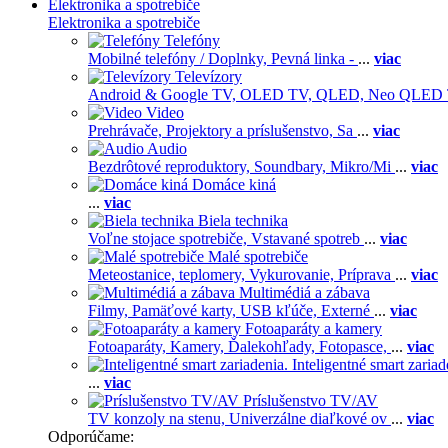
Elektronika a spotrebiče
Elektronika a spotrebiče
Telefóny
Mobilné telefóny / Doplnky,
Pevná linka -
...
viac
Televízory
Android & Google TV,
OLED TV,
QLED, Neo QLED
Video
Prehrávače,
Projektory a príslušenstvo,
Sa
...
viac
Audio
Bezdrôtové reproduktory,
Soundbary,
Mikro/Mi
...
viac
Domáce kiná
...
viac
Biela technika
Voľne stojace spotrebiče,
Vstavané spotreb
...
viac
Malé spotrebiče
Meteostanice, teplomery,
Vykurovanie,
Príprava
...
viac
Multimédiá a zábava
Filmy,
Pamäťové karty,
USB kľúče,
Externé
...
viac
Fotoaparáty a kamery
Fotoaparáty,
Kamery,
Ďalekohľady,
Fotopasce,
...
viac
Inteligentné smart zariad
...
viac
Príslušenstvo TV/AV
TV konzoly na stenu,
Univerzálne diaľkové ov
...
viac
Odporúčame: