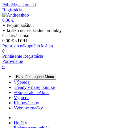
Pobočky a kontakt
Registrácia
0,00 €
V tvojom košíku:
V košíku nemáš žiadne produkty
Celková suma:
0,00 €
s DPH
Prejsť do nákupného košíka
0
Prihlásenie
Registrácia
Porovnanie
0
Hlavné kategórie
Menu
Výpredaj
Trendy v našej ponuke
%
Super akcie
Akcie
Výpredaj
Klubové ceny
Vybrané značky
Hračky
Elektro a spotrebiče