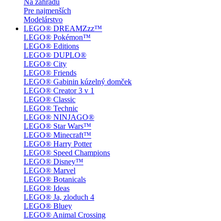
Na záhradu
Pre najmenších
Modelárstvo
LEGO® DREAMZzz™
LEGO® Pokémon™
LEGO® Editions
LEGO® DUPLO®
LEGO® City
LEGO® Friends
LEGO® Gabinin kúzelný domček
LEGO® Creator 3 v 1
LEGO® Classic
LEGO® Technic
LEGO® NINJAGO®
LEGO® Star Wars™
LEGO® Minecraft™
LEGO® Harry Potter
LEGO® Speed Champions
LEGO® Disney™
LEGO® Marvel
LEGO® Botanicals
LEGO® Ideas
LEGO® Ja, zloduch 4
LEGO® Bluey
LEGO® Animal Crossing