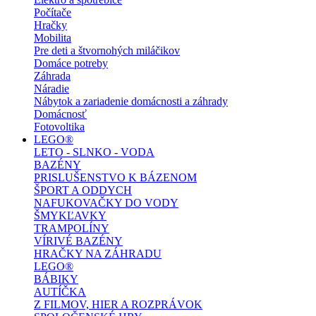
Počítače
Hračky
Mobilita
Pre deti a štvornohých miláčikov
Domáce potreby
Záhrada
Náradie
Nábytok a zariadenie domácnosti a záhrady
Domácnosť
Fotovoltika
LEGO®
LETO - SLNKO - VODA
BAZÉNY
PRISLUŠENSTVO K BÁZENOM
ŠPORT A ODDYCH
NAFUKOVAČKY DO VODY
ŠMYKĽAVKY
TRAMPOLÍNY
VÍRIVÉ BAZÉNY
HRAČKY NA ZÁHRADU
LEGO®
BÁBIKY
AUTÍČKA
Z FILMOV, HIER A ROZPRÁVOK