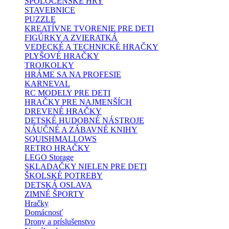
SPOLOČENSKÉ HRY
STAVEBNICE
PUZZLE
KREATÍVNE TVORENIE PRE DETI
FIGÚRKY A ZVIERATKÁ
VEDECKÉ A TECHNICKÉ HRAČKY
PLYŠOVÉ HRAČKY
TROJKOLKY
HRÁME SA NA PROFESIE
KARNEVAL
RC MODELY PRE DETI
HRAČKY PRE NAJMENŠÍCH
DREVENÉ HRAČKY
DETSKÉ HUDOBNÉ NÁSTROJE
NÁUČNÉ A ZÁBAVNÉ KNIHY
SQUISHMALLOWS
RETRO HRAČKY
LEGO Storage
SKLADAČKY NIELEN PRE DETI
ŠKOLSKÉ POTREBY
DETSKÁ OSLAVA
ZIMNÉ ŠPORTY
Hračky
Domácnosť
Drony a príslušenstvo