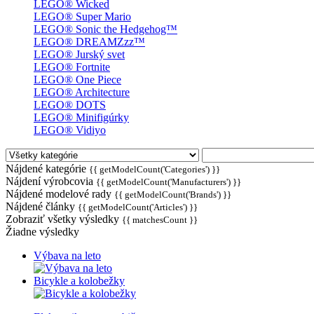
LEGO® Wicked
LEGO® Super Mario
LEGO® Sonic the Hedgehog™
LEGO® DREAMZzz™
LEGO® Jurský svet
LEGO® Fortnite
LEGO® One Piece
LEGO® Architecture
LEGO® DOTS
LEGO® Minifigúrky
LEGO® Vidiyo
Nájdené kategórie
{{ getModelCount('Categories') }}
Nájdení výrobcovia
{{ getModelCount('Manufacturers') }}
Nájdené modelové rady
{{ getModelCount('Brands') }}
Nájdené články
{{ getModelCount('Articles') }}
Zobraziť všetky výsledky
{{ matchesCount }}
Žiadne výsledky
Výbava na leto
Bicykle a kolobežky