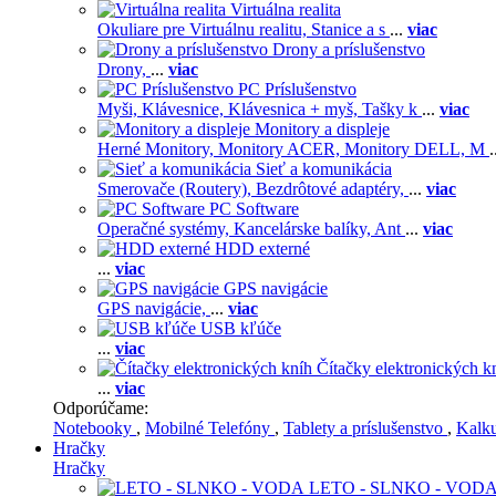
Virtuálna realita
Okuliare pre Virtuálnu realitu,
Stanice a s
...
viac
Drony a príslušenstvo
Drony,
...
viac
PC Príslušenstvo
Myši,
Klávesnice,
Klávesnica + myš,
Tašky k
...
viac
Monitory a displeje
Herné Monitory,
Monitory ACER,
Monitory DELL,
M
.
Sieť a komunikácia
Smerovače (Routery),
Bezdrôtové adaptéry,
...
viac
PC Software
Operačné systémy,
Kancelárske balíky,
Ant
...
viac
HDD externé
...
viac
GPS navigácie
GPS navigácie,
...
viac
USB kľúče
...
viac
Čítačky elektronických k
...
viac
Odporúčame:
Notebooky
,
Mobilné Telefóny
,
Tablety a príslušenstvo
,
Kalk
Hračky
Hračky
LETO - SLNKO - VOD