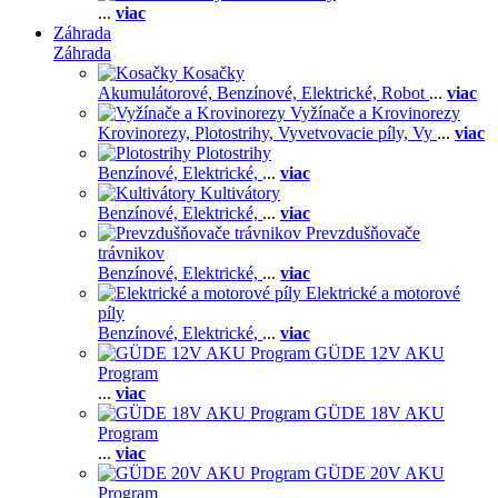
...
viac
Záhrada
Záhrada
Kosačky
Akumulátorové,
Benzínové,
Elektrické,
Robot
...
viac
Vyžínače a Krovinorezy
Krovinorezy,
Plotostrihy,
Vyvetvovacie píly,
Vy
...
viac
Plotostrihy
Benzínové,
Elektrické,
...
viac
Kultivátory
Benzínové,
Elektrické,
...
viac
Prevzdušňovače
trávnikov
Benzínové,
Elektrické,
...
viac
Elektrické a motorové
píly
Benzínové,
Elektrické,
...
viac
GÜDE 12V AKU
Program
...
viac
GÜDE 18V AKU
Program
...
viac
GÜDE 20V AKU
Program