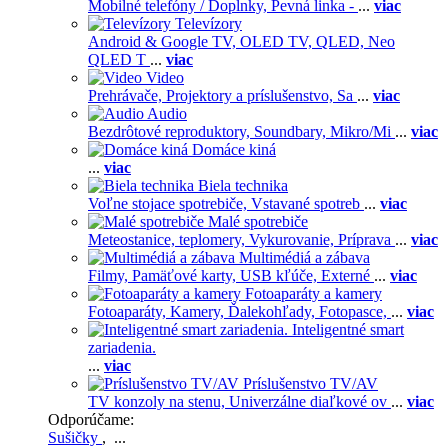
Mobilné telefóny / Doplnky,
Pevná linka -
...
viac
Televízory
Android & Google TV,
OLED TV,
QLED, Neo
QLED T
...
viac
Video
Prehrávače,
Projektory a príslušenstvo,
Sa
...
viac
Audio
Bezdrôtové reproduktory,
Soundbary,
Mikro/Mi
...
viac
Domáce kiná
...
viac
Biela technika
Voľne stojace spotrebiče,
Vstavané spotreb
...
viac
Malé spotrebiče
Meteostanice, teplomery,
Vykurovanie,
Príprava
...
viac
Multimédiá a zábava
Filmy,
Pamäťové karty,
USB kľúče,
Externé
...
viac
Fotoaparáty a kamery
Fotoaparáty,
Kamery,
Ďalekohľady,
Fotopasce,
...
viac
Inteligentné smart
zariadenia.
...
viac
Príslušenstvo TV/AV
TV konzoly na stenu,
Univerzálne diaľkové ov
...
viac
Odporúčame:
Sušičky
, ...