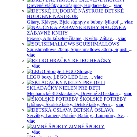
Drevené vláčiky a koľajnice,
Hojdacie ko
...
viac
DETSKÉ
HUDOBNÉ NÁSTROJE
Gitary,
Klávesy,
Bicie súpravy a bubny,
Mikrof
...
viac
NÁUČNÉ A
ZÁBAVNÉ KNIHY
Pexeso,
Albi kúzelné čítanie ,
Kvído,
Zábav
...
viac
SQUISHMALLOWS
Squishmallows 20cm,
Squishmallows 30cm,
Squish
...
viac
RETRO HRAČKY
...
viac
LEGO Storage
LEGO boxy,
LEGO LED Lite,
...
viac
SKLADAČKY NIELEN PRE DETI
Mechanické 3D skladačky,
Drevené 3D sklada
...
viac
ŠKOLSKÉ POTREBY
Glóbusy,
Školské tašky,
Detské tašky,
Pera
...
viac
DETSKÁ OSLAVA
Servítky,
Taniere,
Poháre,
Balóny ,
Lampióny,
Sv
...
viac
ZIMNÉ ŠPORTY
...
viac