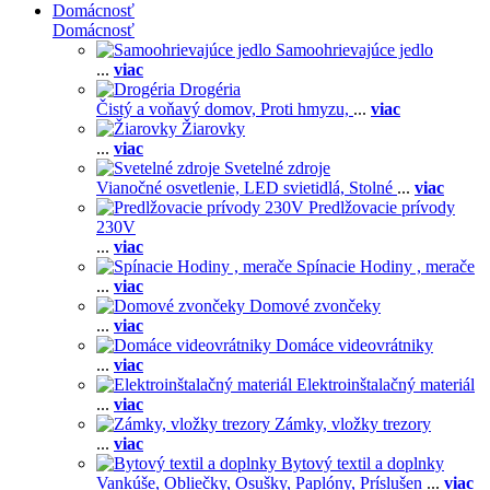
Domácnosť
Domácnosť
Samoohrievajúce jedlo
...
viac
Drogéria
Čistý a voňavý domov,
Proti hmyzu,
...
viac
Žiarovky
...
viac
Svetelné zdroje
Vianočné osvetlenie,
LED svietidlá,
Stolné
...
viac
Predlžovacie prívody
230V
...
viac
Spínacie Hodiny , merače
...
viac
Domové zvončeky
...
viac
Domáce videovrátniky
...
viac
Elektroinštalačný materiál
...
viac
Zámky, vložky trezory
...
viac
Bytový textil a doplnky
Vankúše,
Obliečky,
Osušky,
Paplóny,
Príslušen
...
viac