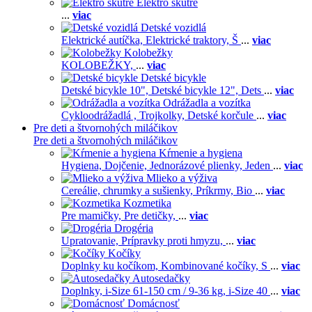
Elektro skútre
...
viac
Detské vozidlá
Elektrické autíčka,
Elektrické traktory,
Š
...
viac
Kolobežky
KOLOBEŽKY,
...
viac
Detské bicykle
Detské bicykle 10",
Detské bicykle 12",
Dets
...
viac
Odrážadla a vozítka
Cykloodrážadlá ,
Trojkolky,
Detské korčule
...
viac
Pre deti a štvornohých miláčikov
Pre deti a štvornohých miláčikov
Kŕmenie a hygiena
Hygiena,
Dojčenie,
Jednorázové plienky,
Jeden
...
viac
Mlieko a výživa
Cereálie, chrumky a sušienky,
Príkrmy,
Bio
...
viac
Kozmetika
Pre mamičky,
Pre detičky,
...
viac
Drogéria
Upratovanie,
Prípravky proti hmyzu,
...
viac
Kočíky
Doplnky ku kočíkom,
Kombinované kočíky,
S
...
viac
Autosedačky
Doplnky,
i-Size 61-150 cm / 9-36 kg,
i-Size 40
...
viac
Domácnosť