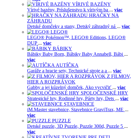
VÍRIVÉ BAZÉNY
Vírivé bazény,
Príslušenstvo k vírivým ba
...
viac
HRAČKY NA
ZÁHRADU
Detské domčeky a stany,
Detský záhradný ná
...
viac
LEGO®
LEGO® Pokémon™,
LEGO® Editions,
LEGO®
DUP
...
viac
BÁBIKY
Bábiky Baby Born,
Bábiky Baby Annabell,
Bábi
...
viac
AUTÍČKA
Garáže a hracie sety,
Technické stroje a a
...
viac
Z FILMOV,
HIER A ROZPRÁVOK
Gabby a jej kúzelný domček,
Ako vycvičiť
...
viac
SPOLOČENSKÉ HRY
Strategické hry,
Rodinné hry,
Párty hry,
Dets
...
viac
STAVEBNICE
iM.Master stavebnice,
Stavebnice GraviTrax,
ME
...
viac
PUZZLE
Detské puzzle,
3D Puzzle,
Puzzle 300d,
Puzzle 5
...
viac