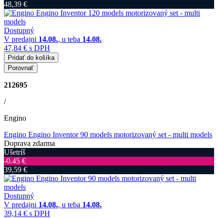
48,39 €
Dostupný
V predajni
14.08.
, u teba
14.08.
47,84 €
s DPH
Pridať do košíka
Porovnať
212695
/
Engino
Engino Engino Inventor 90 models motorizovaný set - multi models
Doprava zdarma
Ušetríš
‐0.45 €
39,59 €
Dostupný
V predajni
14.08.
, u teba
14.08.
39,14 €
s DPH