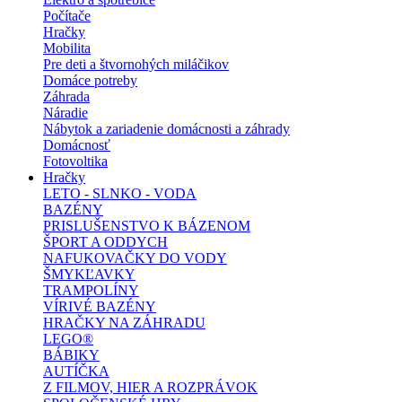
Počítače
Hračky
Mobilita
Pre deti a štvornohých miláčikov
Domáce potreby
Záhrada
Náradie
Nábytok a zariadenie domácnosti a záhrady
Domácnosť
Fotovoltika
Hračky
LETO - SLNKO - VODA
BAZÉNY
PRISLUŠENSTVO K BÁZENOM
ŠPORT A ODDYCH
NAFUKOVAČKY DO VODY
ŠMYKĽAVKY
TRAMPOLÍNY
VÍRIVÉ BAZÉNY
HRAČKY NA ZÁHRADU
LEGO®
BÁBIKY
AUTÍČKA
Z FILMOV, HIER A ROZPRÁVOK