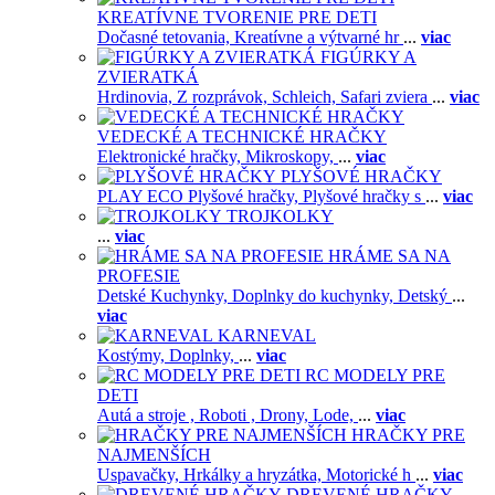
KREATÍVNE TVORENIE PRE DETI
Dočasné tetovania,
Kreatívne a výtvarné hr
...
viac
FIGÚRKY A
ZVIERATKÁ
Hrdinovia,
Z rozprávok,
Schleich,
Safari zviera
...
viac
VEDECKÉ A TECHNICKÉ HRAČKY
Elektronické hračky,
Mikroskopy,
...
viac
PLYŠOVÉ HRAČKY
PLAY ECO Plyšové hračky,
Plyšové hračky s
...
viac
TROJKOLKY
...
viac
HRÁME SA NA
PROFESIE
Detské Kuchynky,
Doplnky do kuchynky,
Detský
...
viac
KARNEVAL
Kostýmy,
Doplnky,
...
viac
RC MODELY PRE
DETI
Autá a stroje ,
Roboti ,
Drony,
Lode,
...
viac
HRAČKY PRE
NAJMENŠÍCH
Uspavačky,
Hrkálky a hryzátka,
Motorické h
...
viac
DREVENÉ HRAČKY