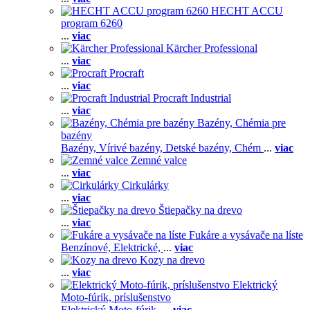
HECHT ACCU
program 6260
...
viac
Kärcher Professional
...
viac
Procraft
...
viac
Procraft Industrial
...
viac
Bazény, Chémia pre
bazény
Bazény,
Vírivé bazény,
Detské bazény,
Chém
...
viac
Zemné valce
...
viac
Cirkulárky
...
viac
Štiepačky na drevo
...
viac
Fukáre a vysávače na líste
Benzínové,
Elektrické,
...
viac
Kozy na drevo
...
viac
Elektrický
Moto-fúrik, príslušenstvo
Elektrický Moto-fúrik,
...
viac