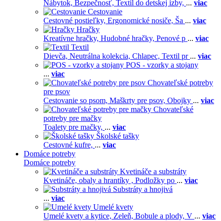
Nábytok,
Bezpečnosť,
Textil do detskej izby,
...
viac
Cestovanie
Cestovné postieľky,
Ergonomické nosiče,
Ša
...
viac
Hračky
Kreatívne hračky,
Hudobné hračky,
Penové p
...
viac
Textil
Dievča,
Neutrálna kolekcia,
Chlapec,
Textil pr
...
viac
POS - vzorky a stojany
...
viac
Chovateľské potreby
pre psov
Cestovanie so psom,
Maškrty pre psov,
Obojky
...
viac
Chovateľské
potreby pre mačky
Toalety pre mačky,
...
viac
Školské tašky
Cestovné kufre,
...
viac
Domáce potreby
Domáce potreby
Kvetináče a substráty
Kvetináče, obaly a hrantíky ,
Podložky po
...
viac
Substráty a hnojivá
...
viac
Umelé kvety
Umelé kvety a kytice,
Zeleň,
Bobule a plody,
V
...
viac