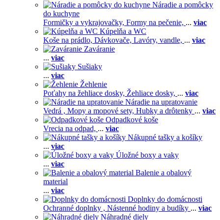
Náradie a pomôcky
do kuchyne
Formičky a vykrajovačky,
Formy na pečenie,
...
viac
Kúpelňa a WC
Koše na prádlo,
Dávkovače,
Lavóry, vandle,
...
viac
Zaváranie
...
viac
Sušiaky
...
viac
Žehlenie
Poťahy na žehliace dosky,
Žehliace dosky,
...
viac
Náradie na upratovanie
Vedrá ,
Mopy a mopové sety,
Hubky a drôtenky
...
viac
Odpadkové koše
Vrecia na odpad,
...
viac
Nákupné tašky a košíky
...
viac
Úložné boxy a vaky
...
viac
Balenie a obalový
material
...
viac
Doplnky do domácnosti
Ochranné doplnky ,
Nástenné hodiny a budíky
...
viac
Náhradné diely