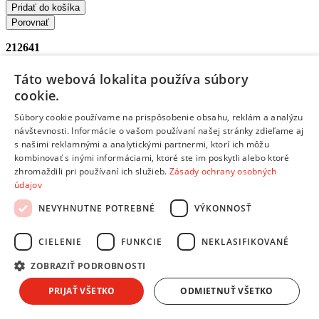
Pridať do košíka
Porovnať
212641
/
Táto webová lokalita používa súbory
cookie.
Engino
Súbory cookie používame na prispôsobenie obsahu, reklám a analýzu
Engino Engino INVENTOR MOTORIZED 4-kolesový xtreme
návštevnosti. Informácie o vašom používaní našej stránky zdieľame aj
bike s 10 bonusovými modelmi
s našimi reklamnými a analytickými partnermi, ktorí ich môžu
Doprava zdarma
kombinovať s inými informáciami, ktoré ste im poskytli alebo ktoré
Ušetríš
‐0.43 €
zhromaždili pri používaní ich služieb.
Zásady ochrany osobných
37,83 €
údajov
NEVYHNUTNE POTREBNÉ
VÝKONNOSŤ
Dostupný
V predajni
14.08.
, u teba
14.08.
CIELENIE
FUNKCIE
NEKLASIFIKOVANÉ
37,40 €
s DPH
Pridať do košíka
ZOBRAZIŤ PODROBNOSTI
Porovnať
PRIJAŤ VŠETKO
ODMIETNUŤ VŠETKO
212654