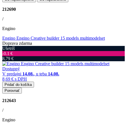
212690
/
Engino
Engino Engino Creative builder 15 models multimodelset
Doprava zdarma
Ušetríš
‐0.1 €
8,79 €
Dostupný
V predajni
14.08.
, u teba
14.08.
8,69 €
s DPH
Pridať do košíka
Porovnať
212643
/
Engino