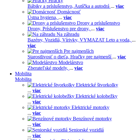
Hračky
Bábiky a príslušenstvo,
Autíčka a autodrá
...
viac
Domácnosť
Ústna hygiena,
...
viac
Drony a príslušenstvo
Drony,
Príslušenstvo pre drony,
...
viac
Na záhradu
Bazény,
Vozidlá,
Vírivky,
VYMAZAT Leto a voda,
...
viac
Pre najmenších
Starostlivosť o dieťa,
Hračky pre najmenší
...
viac
Modelárstvo
Zberateľské modely,
...
viac
Mobilita
Mobilita
Elektrické štvorkolky
...
viac
Elektrické kolobežky
...
viac
Elektrické motorky
...
viac
Benzínové motorky
...
viac
Seniorské vozidlá
...
viac