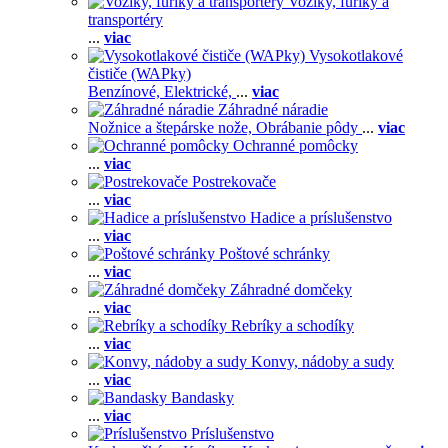
Voziky, fúriky a
transportéry
...
viac
Vysokotlakové
čističe (WAPky)
Benzínové,
Elektrické,
...
viac
Záhradné náradie
Nožnice a štepárske nože,
Obrábanie pôdy
...
viac
Ochranné pomôcky
...
viac
Postrekovače
...
viac
Hadice a príslušenstvo
...
viac
Poštové schránky
...
viac
Záhradné domčeky
...
viac
Rebríky a schodíky
...
viac
Konvy, nádoby a sudy
...
viac
Bandasky
...
viac
Príslušenstvo