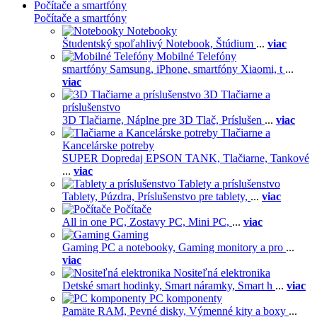
Počítače a smartfóny
Počítače a smartfóny
Notebooky
Študentský spoľahlivý Notebook,
Štúdium
...
viac
Mobilné Telefóny
smartfóny Samsung,
iPhone,
smartfóny Xiaomi,
t
...
viac
3D Tlačiarne a
príslušenstvo
3D Tlačiarne,
Náplne pre 3D Tlač,
Príslušen
...
viac
Tlačiarne a
Kancelárske potreby
SUPER Dopredaj EPSON TANK,
Tlačiarne,
Tankové
...
viac
Tablety a príslušenstvo
Tablety,
Púzdra,
Príslušenstvo pre tablety,
...
viac
Počítače
All in one PC,
Zostavy PC,
Mini PC,
...
viac
Gaming
Gaming PC a notebooky,
Gaming monitory a pro
...
viac
Nositeľná elektronika
Detské smart hodinky,
Smart náramky,
Smart h
...
viac
PC komponenty
Pamäte RAM,
Pevné disky,
Výmenné kity a boxy
...