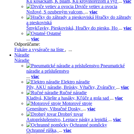
Ku kosačkám,
K pílam,
Ku krovinorezom a vyž
...
viac
Drviče vetiev a ovocia
Nožové,
S ozubeným valcom,
...
viac
Hračky do záhrady
a pieskoviská
Šmykľavky,
Pieskoviská,
Hračky do piesku,
Ho
...
viac
Ostatné
...
viac
Odporúčame:
Fukáre a vysávače na líste
, ...
Náradie
Náradie
Pneumatické
náradie a príslušenstvo
...
viac
Elektro náradie
Píly,
AKU náradie,
Brúsky,
Vŕtačky,
Zváračky
...
viac
Ručné náradie
Kladivá,
Kliešte a hasáky,
Kľúče a gola sad
...
viac
Motorové stroje
Generátory,
Vibračné Dosky,
...
viac
Drobný tovar
Autopríslušenstvo,
Lepiace pásky a lepidlá
...
viac
Ochranné pomôcky
Ochranné rúška,
...
viac