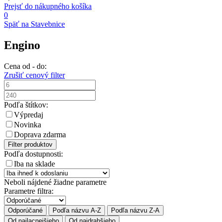
Prejsť do nákupného košíka
0
Späť na Stavebnice
Engino
Cena od - do:
Zrušiť cenový filter
Podľa štítkov:
Výpredaj
Novinka
Doprava zdarma
Filter produktov
Podľa dostupnosti:
Iba na sklade
Neboli nájdené žiadne parametre
Parametre filtra:
Odporúčané
Podľa názvu A-Z
Podľa názvu Z-A
Od najlacnejšieho
Od najdrahšieho