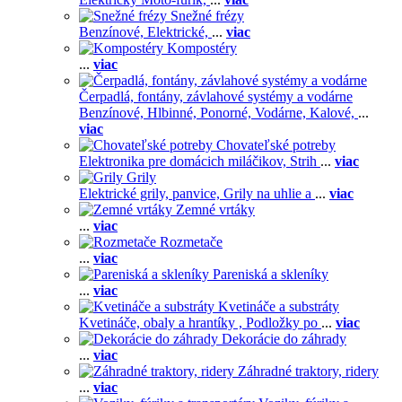
Snežné frézy
Benzínové,
Elektrické,
...
viac
Kompostéry
...
viac
Čerpadlá, fontány, závlahové systémy a vodárne
Benzínové,
Hlbinné,
Ponorné,
Vodárne,
Kalové,
...
viac
Chovateľské potreby
Elektronika pre domácich miláčikov,
Strih
...
viac
Grily
Elektrické grily, panvice,
Grily na uhlie a
...
viac
Zemné vrtáky
...
viac
Rozmetače
...
viac
Pareniská a skleníky
...
viac
Kvetináče a substráty
Kvetináče, obaly a hrantíky ,
Podložky po
...
viac
Dekorácie do záhrady
...
viac
Záhradné traktory, ridery
...
viac