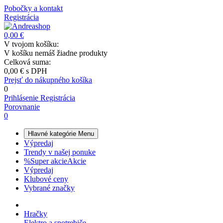
Pobočky a kontakt
Registrácia
0,00 €
V tvojom košíku:
V košíku nemáš žiadne produkty
Celková suma:
0,00 €
s DPH
Prejsť do nákupného košíka
0
Prihlásenie
Registrácia
Porovnanie
0
Hlavné kategórie
Menu
Výpredaj
Trendy v našej ponuke
%
Super akcie
Akcie
Výpredaj
Klubové ceny
Vybrané značky
Hračky
Elektro a spotrebiče