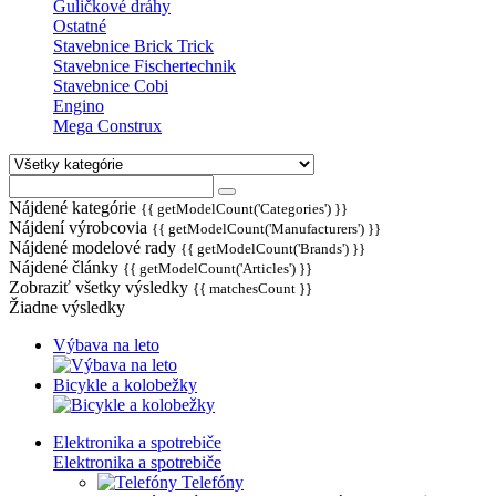
Guličkové dráhy
Ostatné
Stavebnice Brick Trick
Stavebnice Fischertechnik
Stavebnice Cobi
Engino
Mega Construx
Nájdené kategórie
{{ getModelCount('Categories') }}
Nájdení výrobcovia
{{ getModelCount('Manufacturers') }}
Nájdené modelové rady
{{ getModelCount('Brands') }}
Nájdené články
{{ getModelCount('Articles') }}
Zobraziť všetky výsledky
{{ matchesCount }}
Žiadne výsledky
Výbava na leto
Bicykle a kolobežky
Elektronika a spotrebiče
Elektronika a spotrebiče
Telefóny