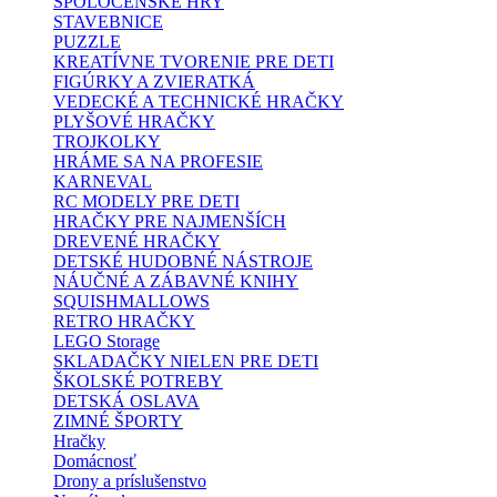
SPOLOČENSKÉ HRY
STAVEBNICE
PUZZLE
KREATÍVNE TVORENIE PRE DETI
FIGÚRKY A ZVIERATKÁ
VEDECKÉ A TECHNICKÉ HRAČKY
PLYŠOVÉ HRAČKY
TROJKOLKY
HRÁME SA NA PROFESIE
KARNEVAL
RC MODELY PRE DETI
HRAČKY PRE NAJMENŠÍCH
DREVENÉ HRAČKY
DETSKÉ HUDOBNÉ NÁSTROJE
NÁUČNÉ A ZÁBAVNÉ KNIHY
SQUISHMALLOWS
RETRO HRAČKY
LEGO Storage
SKLADAČKY NIELEN PRE DETI
ŠKOLSKÉ POTREBY
DETSKÁ OSLAVA
ZIMNÉ ŠPORTY
Hračky
Domácnosť
Drony a príslušenstvo