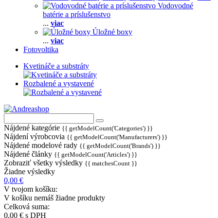
Vodovodné
batérie a príslušenstvo
...
viac
Úložné boxy
...
viac
Fotovoltika
Kvetináče a substráty
Rozbalené a vystavené
Nájdené kategórie
{{ getModelCount('Categories') }}
Nájdení výrobcovia
{{ getModelCount('Manufacturers') }}
Nájdené modelové rady
{{ getModelCount('Brands') }}
Nájdené články
{{ getModelCount('Articles') }}
Zobraziť všetky výsledky
{{ matchesCount }}
Žiadne výsledky
0,00 €
V tvojom košíku:
V košíku nemáš žiadne produkty
Celková suma:
0,00 €
s DPH