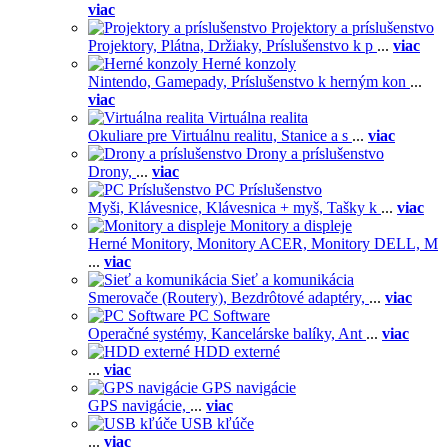
viac
Projektory a príslušenstvo
Projektory,
Plátna,
Držiaky,
Príslušenstvo k p
...
viac
Herné konzoly
Nintendo,
Gamepady,
Príslušenstvo k herným kon
...
viac
Virtuálna realita
Okuliare pre Virtuálnu realitu,
Stanice a s
...
viac
Drony a príslušenstvo
Drony,
...
viac
PC Príslušenstvo
Myši,
Klávesnice,
Klávesnica + myš,
Tašky k
...
viac
Monitory a displeje
Herné Monitory,
Monitory ACER,
Monitory DELL,
M
...
viac
Sieť a komunikácia
Smerovače (Routery),
Bezdrôtové adaptéry,
...
viac
PC Software
Operačné systémy,
Kancelárske balíky,
Ant
...
viac
HDD externé
...
viac
GPS navigácie
GPS navigácie,
...
viac
USB kľúče
...
viac