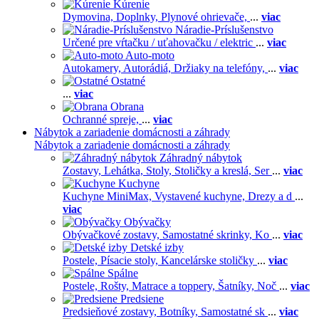
Kúrenie
Dymovina,
Doplnky,
Plynové ohrievače,
...
viac
Náradie-Príslušenstvo
Určené pre vŕtačku / uťahovačku / elektric
...
viac
Auto-moto
Autokamery,
Autorádiá,
Držiaky na telefóny,
...
viac
Ostatné
...
viac
Obrana
Ochranné spreje,
...
viac
Nábytok a zariadenie domácnosti a záhrady
Nábytok a zariadenie domácnosti a záhrady
Záhradný nábytok
Zostavy,
Lehátka,
Stoly,
Stoličky a kreslá,
Ser
...
viac
Kuchyne
Kuchyne MiniMax,
Vystavené kuchyne,
Drezy a d
...
viac
Obývačky
Obývačkové zostavy,
Samostatné skrinky,
Ko
...
viac
Detské izby
Postele,
Písacie stoly,
Kancelárske stoličky
...
viac
Spálne
Postele,
Rošty,
Matrace a toppery,
Šatníky,
Noč
...
viac
Predsiene
Predsieňové zostavy,
Botníky,
Samostatné sk
...
viac