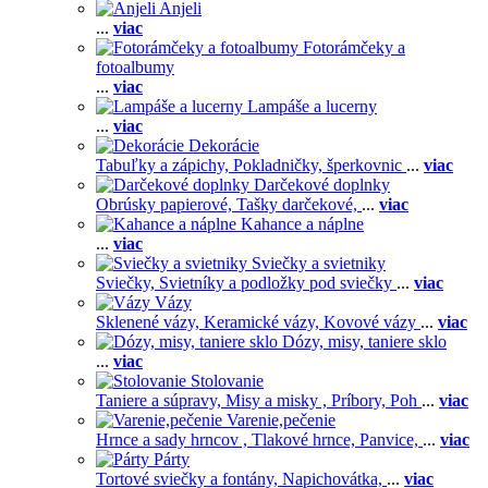
Anjeli
...
viac
Fotorámčeky a
fotoalbumy
...
viac
Lampáše a lucerny
...
viac
Dekorácie
Tabuľky a zápichy,
Pokladničky, šperkovnic
...
viac
Darčekové doplnky
Obrúsky papierové,
Tašky darčekové,
...
viac
Kahance a náplne
...
viac
Sviečky a svietniky
Sviečky,
Svietníky a podložky pod sviečky
...
viac
Vázy
Sklenené vázy,
Keramické vázy,
Kovové vázy
...
viac
Dózy, misy, taniere sklo
...
viac
Stolovanie
Taniere a súpravy,
Misy a misky ,
Príbory,
Poh
...
viac
Varenie,pečenie
Hrnce a sady hrncov ,
Tlakové hrnce,
Panvice,
...
viac
Párty
Tortové sviečky a fontány,
Napichovátka,
...
viac