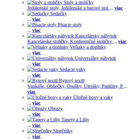
Stoly a stoličky
Jedálenské stoly,
Jedálenské a barové stol
...
viac
Sedačky
...
viac
Písacie stoly
...
viac
Kancelársky nábytok
Kancelárske stoličky,
Konferenčné stoličky
...
viac
Vešiaky a doplnky
...
viac
Univerzálny nábytok
...
viac
Sedacie vaky
...
viac
Bytový textil
Vankúše,
Obliečky,
Osušky,
Uteráky,
Paplóny,
P
...
viac
Úložné boxy a vaky
...
viac
Obrazy
...
viac
Tapety a Lišty
...
viac
Slnečníky
...
viac