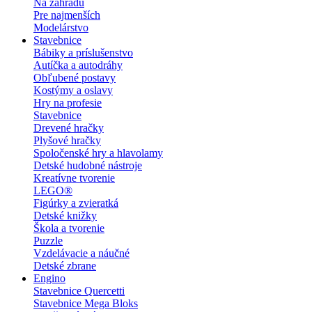
Na záhradu
Pre najmenších
Modelárstvo
Stavebnice
Bábiky a príslušenstvo
Autíčka a autodráhy
Obľubené postavy
Kostýmy a oslavy
Hry na profesie
Stavebnice
Drevené hračky
Plyšové hračky
Spoločenské hry a hlavolamy
Detské hudobné nástroje
Kreatívne tvorenie
LEGO®
Figúrky a zvieratká
Detské knižky
Škola a tvorenie
Puzzle
Vzdelávacie a náučné
Detské zbrane
Engino
Stavebnice Quercetti
Stavebnice Mega Bloks