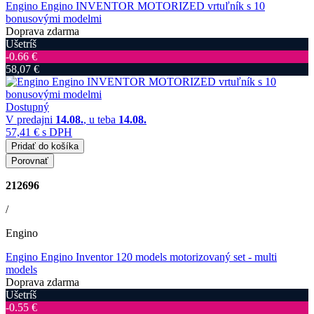
Engino Engino INVENTOR MOTORIZED vrtuľník s 10
bonusovými modelmi
Doprava zdarma
Ušetríš
‐0.66 €
58,07 €
Dostupný
V predajni
14.08.
, u teba
14.08.
57,41 €
s DPH
Pridať do košíka
Porovnať
212696
/
Engino
Engino Engino Inventor 120 models motorizovaný set - multi
models
Doprava zdarma
Ušetríš
‐0.55 €