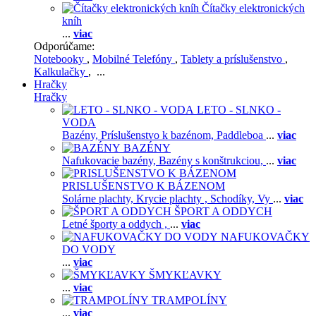
Čítačky elektronických
kníh
...
viac
Odporúčame:
Notebooky
,
Mobilné Telefóny
,
Tablety a príslušenstvo
,
Kalkulačky
, ...
Hračky
Hračky
LETO - SLNKO -
VODA
Bazény,
Príslušenstvo k bazénom,
Paddleboa
...
viac
BAZÉNY
Nafukovacie bazény,
Bazény s konštrukciou,
...
viac
PRISLUŠENSTVO K BÁZENOM
Solárne plachty,
Krycie plachty ,
Schodíky,
Vy
...
viac
ŠPORT A ODDYCH
Letné športy a oddych ,
...
viac
NAFUKOVAČKY
DO VODY
...
viac
ŠMYKĽAVKY
...
viac
TRAMPOLÍNY
...
viac