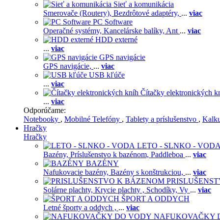
Sieť a komunikácia
Smerovače (Routery),
Bezdrôtové adaptéry,
...
viac
PC Software
Operačné systémy,
Kancelárske balíky,
Ant
...
viac
HDD externé
...
viac
GPS navigácie
GPS navigácie,
...
viac
USB kľúče
...
viac
Čítačky elektronických k
...
viac
Odporúčame:
Notebooky
,
Mobilné Telefóny
,
Tablety a príslušenstvo
,
Kalk
Hračky
Hračky
LETO - SLNKO - VOD
Bazény,
Príslušenstvo k bazénom,
Paddleboa
...
viac
BAZÉNY
Nafukovacie bazény,
Bazény s konštrukciou,
...
viac
PRISLUŠENS
Solárne plachty,
Krycie plachty ,
Schodíky,
Vy
...
viac
ŠPORT A ODDYCH
Letné športy a oddych ,
...
viac
NAFUKOVAČKY 