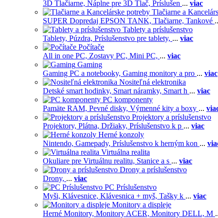
3D Tlačiarne,
Náplne pre 3D Tlač,
Príslušen
...
viac
Tlačiarne a Kancelár
SUPER Dopredaj EPSON TANK,
Tlačiarne,
Tankové
.
Tablety a príslušenstvo
Tablety,
Púzdra,
Príslušenstvo pre tablety,
...
viac
Počítače
All in one PC,
Zostavy PC,
Mini PC,
...
viac
Gaming
Gaming PC a notebooky,
Gaming monitory a pro
...
viac
Nositeľná elektronika
Detské smart hodinky,
Smart náramky,
Smart h
...
viac
PC komponenty
Pamäte RAM,
Pevné disky,
Výmenné kity a boxy
...
via
Projektory a príslušenstvo
Projektory,
Plátna,
Držiaky,
Príslušenstvo k p
...
viac
Herné konzoly
Nintendo,
Gamepady,
Príslušenstvo k herným kon
...
via
Virtuálna realita
Okuliare pre Virtuálnu realitu,
Stanice a s
...
viac
Drony a príslušenstvo
Drony,
...
viac
PC Príslušenstvo
Myši,
Klávesnice,
Klávesnica + myš,
Tašky k
...
viac
Monitory a displeje
Herné Monitory,
Monitory ACER,
Monitory DELL,
M
.