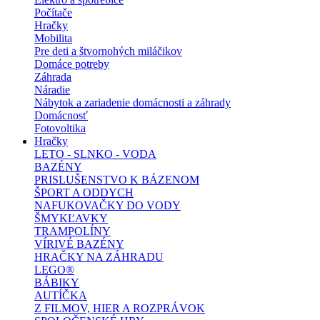
Počítače
Hračky
Mobilita
Pre deti a štvornohých miláčikov
Domáce potreby
Záhrada
Náradie
Nábytok a zariadenie domácnosti a záhrady
Domácnosť
Fotovoltika
Hračky
LETO - SLNKO - VODA
BAZÉNY
PRISLUŠENSTVO K BÁZENOM
ŠPORT A ODDYCH
NAFUKOVAČKY DO VODY
ŠMYKĽAVKY
TRAMPOLÍNY
VÍRIVÉ BAZÉNY
HRAČKY NA ZÁHRADU
LEGO®
BÁBIKY
AUTÍČKA
Z FILMOV, HIER A ROZPRÁVOK