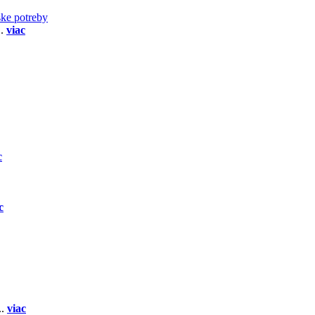
ske potreby
..
viac
c
c
..
viac