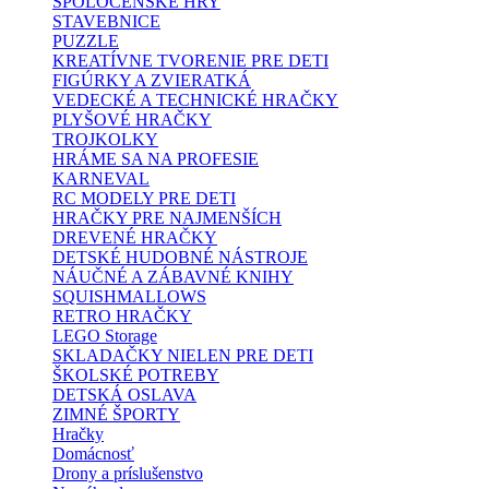
SPOLOČENSKÉ HRY
STAVEBNICE
PUZZLE
KREATÍVNE TVORENIE PRE DETI
FIGÚRKY A ZVIERATKÁ
VEDECKÉ A TECHNICKÉ HRAČKY
PLYŠOVÉ HRAČKY
TROJKOLKY
HRÁME SA NA PROFESIE
KARNEVAL
RC MODELY PRE DETI
HRAČKY PRE NAJMENŠÍCH
DREVENÉ HRAČKY
DETSKÉ HUDOBNÉ NÁSTROJE
NÁUČNÉ A ZÁBAVNÉ KNIHY
SQUISHMALLOWS
RETRO HRAČKY
LEGO Storage
SKLADAČKY NIELEN PRE DETI
ŠKOLSKÉ POTREBY
DETSKÁ OSLAVA
ZIMNÉ ŠPORTY
Hračky
Domácnosť
Drony a príslušenstvo