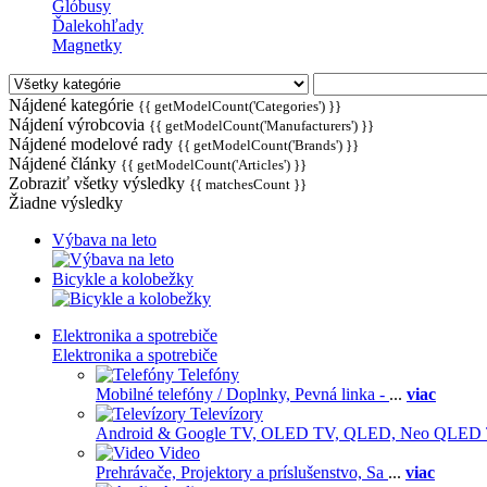
Glóbusy
Ďalekohľady
Magnetky
Nájdené kategórie
{{ getModelCount('Categories') }}
Nájdení výrobcovia
{{ getModelCount('Manufacturers') }}
Nájdené modelové rady
{{ getModelCount('Brands') }}
Nájdené články
{{ getModelCount('Articles') }}
Zobraziť všetky výsledky
{{ matchesCount }}
Žiadne výsledky
Výbava na leto
Bicykle a kolobežky
Elektronika a spotrebiče
Elektronika a spotrebiče
Telefóny
Mobilné telefóny / Doplnky,
Pevná linka -
...
viac
Televízory
Android & Google TV,
OLED TV,
QLED, Neo QLED
Video
Prehrávače,
Projektory a príslušenstvo,
Sa
...
viac