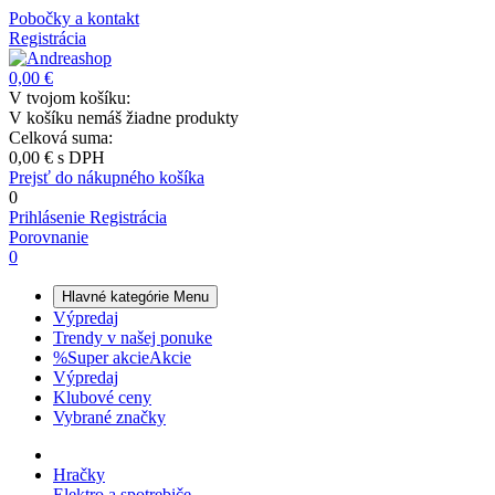
Pobočky a kontakt
Registrácia
0,00 €
V tvojom košíku:
V košíku nemáš žiadne produkty
Celková suma:
0,00 €
s DPH
Prejsť do nákupného košíka
0
Prihlásenie
Registrácia
Porovnanie
0
Hlavné kategórie
Menu
Výpredaj
Trendy v našej ponuke
%
Super akcie
Akcie
Výpredaj
Klubové ceny
Vybrané značky
Hračky
Elektro a spotrebiče