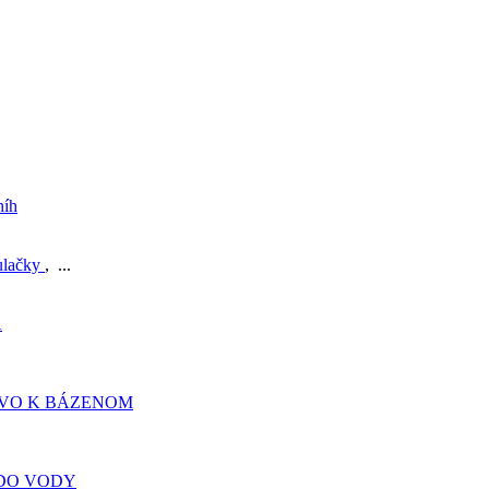
níh
ulačky
, ...
A
TVO K BÁZENOM
DO VODY