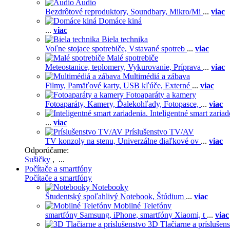
Audio
Bezdrôtové reproduktory,
Soundbary,
Mikro/Mi
...
viac
Domáce kiná
...
viac
Biela technika
Voľne stojace spotrebiče,
Vstavané spotreb
...
viac
Malé spotrebiče
Meteostanice, teplomery,
Vykurovanie,
Príprava
...
viac
Multimédiá a zábava
Filmy,
Pamäťové karty,
USB kľúče,
Externé
...
viac
Fotoaparáty a kamery
Fotoaparáty,
Kamery,
Ďalekohľady,
Fotopasce,
...
viac
Inteligentné smart zariad
...
viac
Príslušenstvo TV/AV
TV konzoly na stenu,
Univerzálne diaľkové ov
...
viac
Odporúčame:
Sušičky
, ...
Počítače a smartfóny
Počítače a smartfóny
Notebooky
Študentský spoľahlivý Notebook,
Štúdium
...
viac
Mobilné Telefóny
smartfóny Samsung,
iPhone,
smartfóny Xiaomi,
t
...
viac
3D Tlačiarne a príslušen