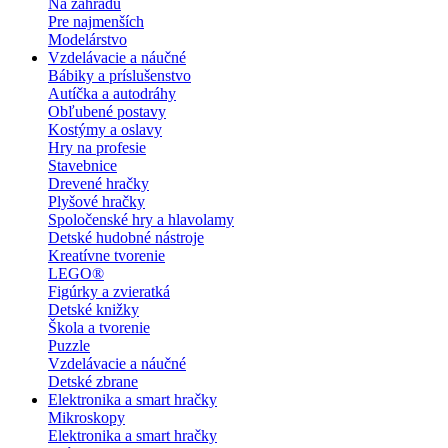
Na záhradu
Pre najmenších
Modelárstvo
Vzdelávacie a náučné
Bábiky a príslušenstvo
Autíčka a autodráhy
Obľubené postavy
Kostýmy a oslavy
Hry na profesie
Stavebnice
Drevené hračky
Plyšové hračky
Spoločenské hry a hlavolamy
Detské hudobné nástroje
Kreatívne tvorenie
LEGO®
Figúrky a zvieratká
Detské knižky
Škola a tvorenie
Puzzle
Vzdelávacie a náučné
Detské zbrane
Elektronika a smart hračky
Mikroskopy
Elektronika a smart hračky