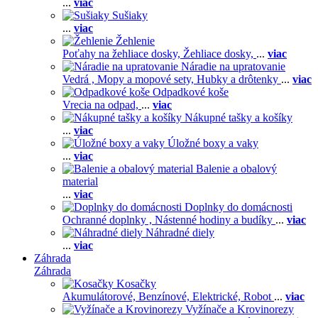
...
viac
Sušiaky
...
viac
Žehlenie
Poťahy na žehliace dosky,
Žehliace dosky,
...
viac
Náradie na upratovanie
Vedrá ,
Mopy a mopové sety,
Hubky a drôtenky
...
viac
Odpadkové koše
Vrecia na odpad,
...
viac
Nákupné tašky a košíky
...
viac
Úložné boxy a vaky
...
viac
Balenie a obalový
material
...
viac
Doplnky do domácnosti
Ochranné doplnky ,
Nástenné hodiny a budíky
...
viac
Náhradné diely
...
viac
Záhrada
Záhrada
Kosačky
Akumulátorové,
Benzínové,
Elektrické,
Robot
...
viac
Vyžínače a Krovinorezy