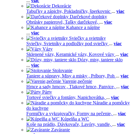
...
viac
Dekorácie
Tabuľky a zápichy,
Pokladničky, šperkovnic
...
viac
Darčekové doplnky
Obrúsky papierové,
Tašky darčekové,
...
viac
Kahance a náplne
...
viac
Sviečky a svietniky
Sviečky,
Svietníky a podložky pod sviečky
...
viac
Vázy
Sklenené vázy,
Keramické vázy,
Kovové vázy
...
viac
Dózy, misy, taniere sklo
...
viac
Stolovanie
Taniere a súpravy,
Misy a misky ,
Príbory,
Poh
...
viac
Varenie,pečenie
Hrnce a sady hrncov ,
Tlakové hrnce,
Panvice,
...
viac
Párty
Tortové sviečky a fontány,
Napichovátka,
...
viac
Náradie a pomôcky
do kuchyne
Formičky a vykrajovačky,
Formy na pečenie,
...
viac
Kúpelňa a WC
Koše na prádlo,
Dávkovače,
Lavóry, vandle,
...
viac
Zaváranie