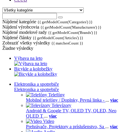
Nájdené kategórie
{{ getModelCount('Categories') }}
Nájdení výrobcovia
{{ getModelCount('Manufacturers') }}
Nájdené modelové rady
{{ getModelCount('Brands') }}
Nájdené články
{{ getModelCount('Articles') }}
Zobraziť všetky výsledky
{{ matchesCount }}
Žiadne výsledky
Výbava na leto
Bicykle a kolobežky
Elektronika a spotrebiče
Elektronika a spotrebiče
Telefóny
Mobilné telefóny / Doplnky,
Pevná linka -
...
viac
Televízory
Android & Google TV,
OLED TV,
QLED, Neo
QLED T
...
viac
Video
Prehrávače,
Projektory a príslušenstvo,
Sa
...
viac
Audio