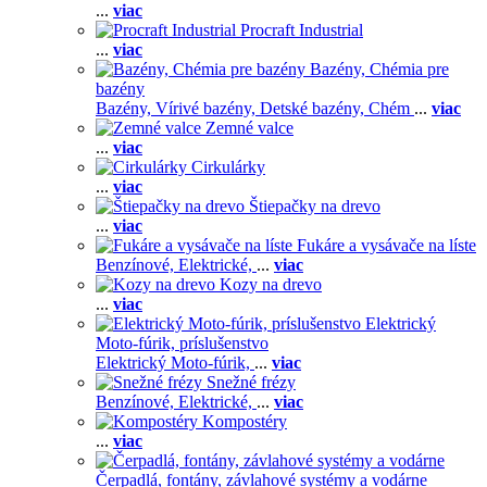
...
viac
Procraft Industrial
...
viac
Bazény, Chémia pre
bazény
Bazény,
Vírivé bazény,
Detské bazény,
Chém
...
viac
Zemné valce
...
viac
Cirkulárky
...
viac
Štiepačky na drevo
...
viac
Fukáre a vysávače na líste
Benzínové,
Elektrické,
...
viac
Kozy na drevo
...
viac
Elektrický
Moto-fúrik, príslušenstvo
Elektrický Moto-fúrik,
...
viac
Snežné frézy
Benzínové,
Elektrické,
...
viac
Kompostéry
...
viac
Čerpadlá, fontány, závlahové systémy a vodárne