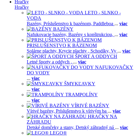
Hračky
Hračky
LETO - SLNKO -
VODA
Bazény,
Príslušenstvo k bazénom,
Paddleboa
...
viac
BAZÉNY
Nafukovacie bazény,
Bazény s konštrukciou,
...
viac
PRISLUŠENSTVO K BÁZENOM
Solárne plachty,
Krycie plachty ,
Schodíky,
Vy
...
viac
ŠPORT A ODDYCH
Letné športy a oddych ,
...
viac
NAFUKOVAČKY
DO VODY
...
viac
ŠMYKĽAVKY
...
viac
TRAMPOLÍNY
...
viac
VÍRIVÉ BAZÉNY
Vírivé bazény,
Príslušenstvo k vírivým ba
...
viac
HRAČKY NA
ZÁHRADU
Detské domčeky a stany,
Detský záhradný ná
...
viac
LEGO®