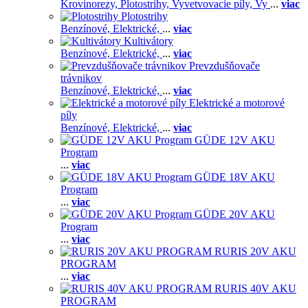
Krovinorezy,
Plotostrihy,
Vyvetvovacie píly,
Vy
...
viac
Plotostrihy
Benzínové,
Elektrické,
...
viac
Kultivátory
Benzínové,
Elektrické,
...
viac
Prevzdušňovače
trávnikov
Benzínové,
Elektrické,
...
viac
Elektrické a motorové
píly
Benzínové,
Elektrické,
...
viac
GÜDE 12V AKU
Program
...
viac
GÜDE 18V AKU
Program
...
viac
GÜDE 20V AKU
Program
...
viac
RURIS 20V AKU
PROGRAM
...
viac
RURIS 40V AKU
PROGRAM