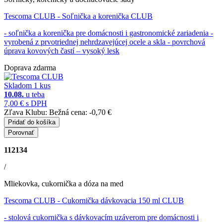
Tescoma CLUB
- Soľnička a korenička CLUB
- soľnička a korenička pre domácnosti i gastronomické zariadenia -
vyrobená z prvotriednej nehrdzavejúcej ocele a skla - povrchová
úprava kovových častí – vysoký lesk
Doprava zdarma
Skladom 1 kus
10.08.
u teba
7,00 €
s DPH
Zľava Klubu:
Bežná cena:
-0,70 €
Pridať do košíka
Porovnať
112134
/
Mliekovka, cukornička a dóza na med
Tescoma CLUB
- Cukornička dávkovacia 150 ml CLUB
- stolová cukornička s dávkovacím uzáverom pre domácnosti i