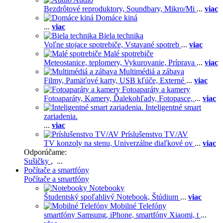
Bezdrôtové reproduktory,
Soundbary,
Mikro/Mi
...
viac
Domáce kiná
...
viac
Biela technika
Voľne stojace spotrebiče,
Vstavané spotreb
...
viac
Malé spotrebiče
Meteostanice, teplomery,
Vykurovanie,
Príprava
...
viac
Multimédiá a zábava
Filmy,
Pamäťové karty,
USB kľúče,
Externé
...
viac
Fotoaparáty a kamery
Fotoaparáty,
Kamery,
Ďalekohľady,
Fotopasce,
...
viac
Inteligentné smart
zariadenia.
...
viac
Príslušenstvo TV/AV
TV konzoly na stenu,
Univerzálne diaľkové ov
...
viac
Odporúčame:
Sušičky
, ...
Počítače a smartfóny
Počítače a smartfóny
Notebooky
Študentský spoľahlivý Notebook,
Štúdium
...
viac
Mobilné Telefóny
smartfóny Samsung,
iPhone,
smartfóny Xiaomi,
t
...