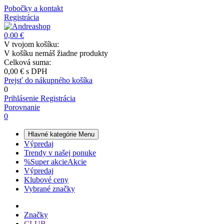
Pobočky a kontakt
Registrácia
0,00 €
V tvojom košíku:
V košíku nemáš žiadne produkty
Celková suma:
0,00 €
s DPH
Prejsť do nákupného košíka
0
Prihlásenie
Registrácia
Porovnanie
0
Hlavné kategórie
Menu
Výpredaj
Trendy v našej ponuke
%
Super akcie
Akcie
Výpredaj
Klubové ceny
Vybrané značky
Značky
CLUB