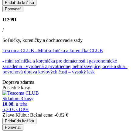
Pridať do košíka
Porovnať
112091
/
Soľničky, koreničky a dochucovacie sady
Tescoma CLUB
- Mini soľnička a korenička CLUB
- mini soľnička a korenička pre domácnosti i gastronomické
zariadenia - vyrobená z prvotriednej nehrdzavejúcej ocele a skla -
povrchová úprava kovových častí – vysoký lesk
Doprava zdarma
Posledné kusy
Skladom 3 kusy
10.08.
u teba
6,20 €
s DPH
Zľava Klubu:
Bežná cena:
-0,62 €
Pridať do košíka
Porovnať