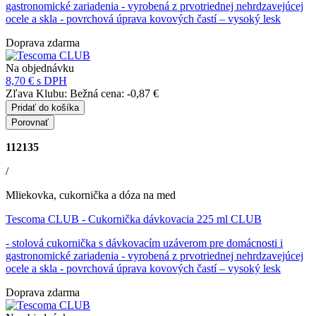
gastronomické zariadenia - vyrobená z prvotriednej nehrdzavejúcej
ocele a skla - povrchová úprava kovových častí – vysoký lesk
Doprava zdarma
Na objednávku
8,70 €
s DPH
Zľava Klubu:
Bežná cena:
-0,87 €
Pridať do košíka
Porovnať
112135
/
Mliekovka, cukornička a dóza na med
Tescoma CLUB
- Cukornička dávkovacia 225 ml CLUB
- stolová cukornička s dávkovacím uzáverom pre domácnosti i
gastronomické zariadenia - vyrobená z prvotriednej nehrdzavejúcej
ocele a skla - povrchová úprava kovových častí – vysoký lesk
Doprava zdarma