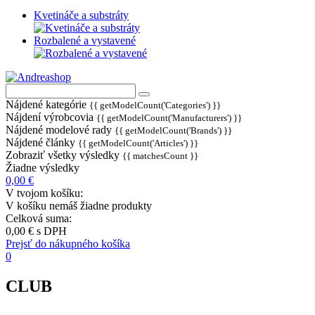
Kvetináče a substráty
Rozbalené a vystavené
Nájdené kategórie
{{ getModelCount('Categories') }}
Nájdení výrobcovia
{{ getModelCount('Manufacturers') }}
Nájdené modelové rady
{{ getModelCount('Brands') }}
Nájdené články
{{ getModelCount('Articles') }}
Zobraziť všetky výsledky
{{ matchesCount }}
Žiadne výsledky
0,00 €
V tvojom košíku:
V košíku nemáš žiadne produkty
Celková suma:
0,00 €
s DPH
Prejsť do nákupného košíka
0
CLUB