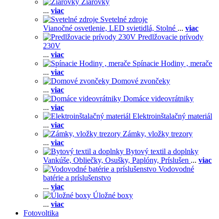
Žiarovky
...
viac
Svetelné zdroje
Vianočné osvetlenie,
LED svietidlá,
Stolné
...
viac
Predlžovacie prívody
230V
...
viac
Spínacie Hodiny , merače
...
viac
Domové zvončeky
...
viac
Domáce videovrátniky
...
viac
Elektroinštalačný materiál
...
viac
Zámky, vložky trezory
...
viac
Bytový textil a doplnky
Vankúše,
Obliečky,
Osušky,
Paplóny,
Príslušen
...
viac
Vodovodné
batérie a príslušenstvo
...
viac
Úložné boxy
...
viac
Fotovoltika