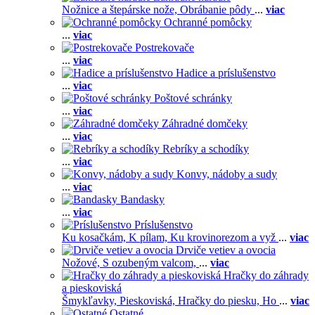
Nožnice a štepárske nože,
Obrábanie pôdy
...
viac
Ochranné pomôcky
...
viac
Postrekovače
...
viac
Hadice a príslušenstvo
...
viac
Poštové schránky
...
viac
Záhradné domčeky
...
viac
Rebríky a schodíky
...
viac
Konvy, nádoby a sudy
...
viac
Bandasky
...
viac
Príslušenstvo
Ku kosačkám,
K pílam,
Ku krovinorezom a vyž
...
viac
Drviče vetiev a ovocia
Nožové,
S ozubeným valcom,
...
viac
Hračky do záhrady
a pieskoviská
Šmykľavky,
Pieskoviská,
Hračky do piesku,
Ho
...
viac
Ostatné