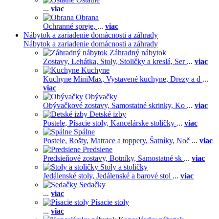
...
viac
Obrana
Ochranné spreje,
...
viac
Nábytok a zariadenie domácnosti a záhrady
Nábytok a zariadenie domácnosti a záhrady
Záhradný nábytok
Zostavy,
Lehátka,
Stoly,
Stoličky a kreslá,
Ser
...
viac
Kuchyne
Kuchyne MiniMax,
Vystavené kuchyne,
Drezy a d
...
viac
Obývačky
Obývačkové zostavy,
Samostatné skrinky,
Ko
...
viac
Detské izby
Postele,
Písacie stoly,
Kancelárske stoličky
...
viac
Spálne
Postele,
Rošty,
Matrace a toppery,
Šatníky,
Noč
...
viac
Predsiene
Predsieňové zostavy,
Botníky,
Samostatné sk
...
viac
Stoly a stoličky
Jedálenské stoly,
Jedálenské a barové stol
...
viac
Sedačky
...
viac
Písacie stoly
...
viac