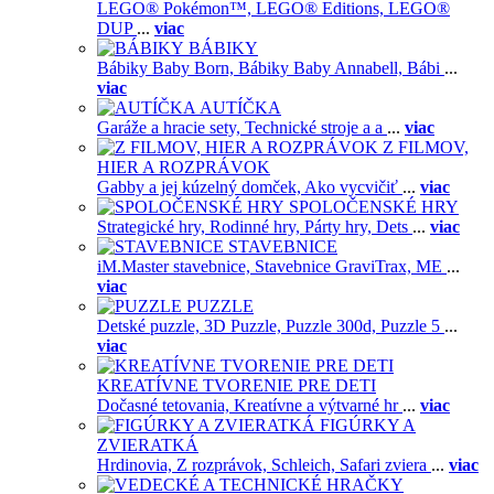
LEGO® Pokémon™,
LEGO® Editions,
LEGO®
DUP
...
viac
BÁBIKY
Bábiky Baby Born,
Bábiky Baby Annabell,
Bábi
...
viac
AUTÍČKA
Garáže a hracie sety,
Technické stroje a a
...
viac
Z FILMOV,
HIER A ROZPRÁVOK
Gabby a jej kúzelný domček,
Ako vycvičiť
...
viac
SPOLOČENSKÉ HRY
Strategické hry,
Rodinné hry,
Párty hry,
Dets
...
viac
STAVEBNICE
iM.Master stavebnice,
Stavebnice GraviTrax,
ME
...
viac
PUZZLE
Detské puzzle,
3D Puzzle,
Puzzle 300d,
Puzzle 5
...
viac
KREATÍVNE TVORENIE PRE DETI
Dočasné tetovania,
Kreatívne a výtvarné hr
...
viac
FIGÚRKY A
ZVIERATKÁ
Hrdinovia,
Z rozprávok,
Schleich,
Safari zviera
...
viac