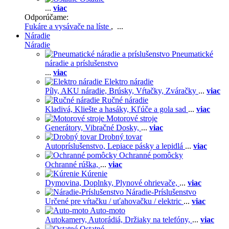
...
viac
Odporúčame:
Fukáre a vysávače na líste
, ...
Náradie
Náradie
Pneumatické
náradie a príslušenstvo
...
viac
Elektro náradie
Píly,
AKU náradie,
Brúsky,
Vŕtačky,
Zváračky
...
viac
Ručné náradie
Kladivá,
Kliešte a hasáky,
Kľúče a gola sad
...
viac
Motorové stroje
Generátory,
Vibračné Dosky,
...
viac
Drobný tovar
Autopríslušenstvo,
Lepiace pásky a lepidlá
...
viac
Ochranné pomôcky
Ochranné rúška,
...
viac
Kúrenie
Dymovina,
Doplnky,
Plynové ohrievače,
...
viac
Náradie-Príslušenstvo
Určené pre vŕtačku / uťahovačku / elektric
...
viac
Auto-moto
Autokamery,
Autorádiá,
Držiaky na telefóny,
...
viac
Ostatné