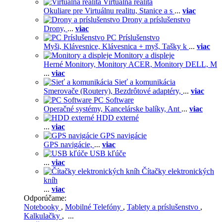
Virtuálna realita
Okuliare pre Virtuálnu realitu,
Stanice a s
...
viac
Drony a príslušenstvo
Drony,
...
viac
PC Príslušenstvo
Myši,
Klávesnice,
Klávesnica + myš,
Tašky k
...
viac
Monitory a displeje
Herné Monitory,
Monitory ACER,
Monitory DELL,
M
...
viac
Sieť a komunikácia
Smerovače (Routery),
Bezdrôtové adaptéry,
...
viac
PC Software
Operačné systémy,
Kancelárske balíky,
Ant
...
viac
HDD externé
...
viac
GPS navigácie
GPS navigácie,
...
viac
USB kľúče
...
viac
Čítačky elektronických
kníh
...
viac
Odporúčame:
Notebooky
,
Mobilné Telefóny
,
Tablety a príslušenstvo
,
Kalkulačky
, ...