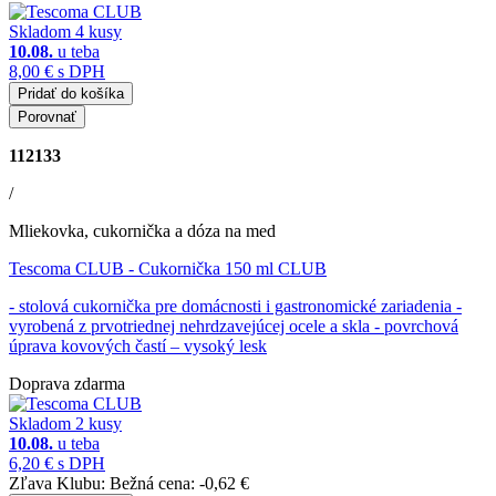
Skladom 4 kusy
10.08.
u teba
8,00 €
s DPH
Pridať do košíka
Porovnať
112133
/
Mliekovka, cukornička a dóza na med
Tescoma CLUB
- Cukornička 150 ml CLUB
- stolová cukornička pre domácnosti i gastronomické zariadenia -
vyrobená z prvotriednej nehrdzavejúcej ocele a skla - povrchová
úprava kovových častí – vysoký lesk
Doprava zdarma
Skladom 2 kusy
10.08.
u teba
6,20 €
s DPH
Zľava Klubu:
Bežná cena:
-0,62 €