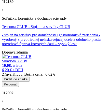
112139
/
Soľničky, koreničky a dochucovacie sady
Tescoma CLUB
- Stojan na servítky CLUB
- stojan na servítky pre domácnosti i gastronomické zariadenia -
vyrobený z prvotriednej nehrdzavejúcej ocele a odolného plastu -
povrchová úprava kovových častí – vysoký lesk
Doprava zdarma
Skladom 3 kusy
10.08.
u teba
6,20 €
s DPH
Zľava Klubu:
Bežná cena:
-0,62 €
Pridať do košíka
Porovnať
112092
/
Soľničky, koreničky a dochucovacie sady