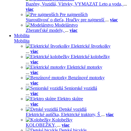
Bazény,
Vozidlá,
Vírivky,
VYMAZAT Leto a voda,
...
viac
Pre najmenších
Starostlivosť o dieťa,
Hračky pre najmenší
...
viac
Modelárstvo
Zberateľské modely,
...
viac
Mobilita
Mobilita
Elektrické štvorkolky
...
viac
Elektrické kolobežky
...
viac
Elektrické motorky
...
viac
Benzínové motorky
...
viac
Seniorské vozidlá
...
viac
Elektro skútre
...
viac
Detské vozidlá
Elektrické autíčka,
Elektrické traktory,
Š
...
viac
Kolobežky
KOLOBEŽKY,
...
viac
Detské bicykle