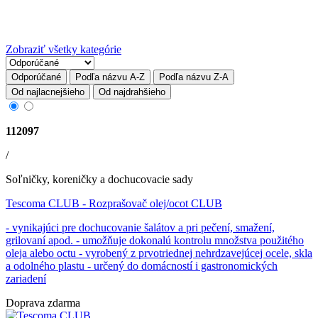
Zobraziť všetky kategórie
Odporúčané
Podľa názvu A-Z
Podľa názvu Z-A
Od najlacnejšieho
Od najdrahšieho
112097
/
Soľničky, koreničky a dochucovacie sady
Tescoma CLUB
- Rozprašovač olej/ocot CLUB
- vynikajúci pre dochucovanie šalátov a pri pečení, smažení,
grilovaní apod. - umožňuje dokonalú kontrolu množstva použitého
oleja alebo octu - vyrobený z prvotriednej nehrdzavejúcej ocele, skla
a odolného plastu - určený do domácností i gastronomických
zariadení
Doprava zdarma