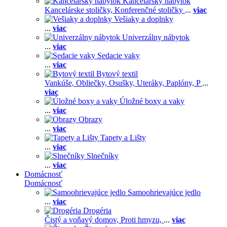
Kancelársky nábytok
Kancelárske stoličky,
Konferenčné stoličky
...
viac
Vešiaky a doplnky
...
viac
Univerzálny nábytok
...
viac
Sedacie vaky
...
viac
Bytový textil
Vankúše,
Obliečky,
Osušky,
Uteráky,
Paplóny,
P
...
viac
Úložné boxy a vaky
...
viac
Obrazy
...
viac
Tapety a Lišty
...
viac
Slnečníky
...
viac
Domácnosť
Domácnosť
Samoohrievajúce jedlo
...
viac
Drogéria
Čistý a voňavý domov,
Proti hmyzu,
...
viac