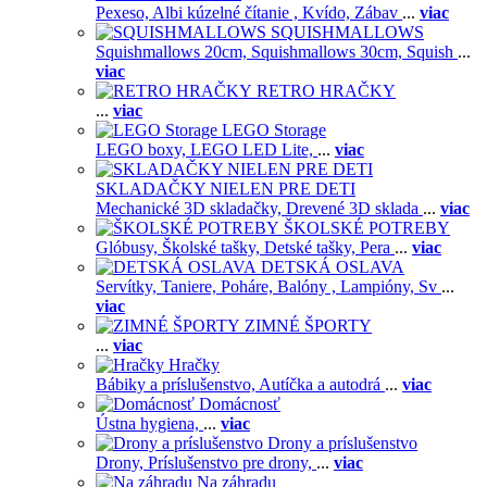
Pexeso,
Albi kúzelné čítanie ,
Kvído,
Zábav
...
viac
SQUISHMALLOWS
Squishmallows 20cm,
Squishmallows 30cm,
Squish
...
viac
RETRO HRAČKY
...
viac
LEGO Storage
LEGO boxy,
LEGO LED Lite,
...
viac
SKLADAČKY NIELEN PRE DETI
Mechanické 3D skladačky,
Drevené 3D sklada
...
viac
ŠKOLSKÉ POTREBY
Glóbusy,
Školské tašky,
Detské tašky,
Pera
...
viac
DETSKÁ OSLAVA
Servítky,
Taniere,
Poháre,
Balóny ,
Lampióny,
Sv
...
viac
ZIMNÉ ŠPORTY
...
viac
Hračky
Bábiky a príslušenstvo,
Autíčka a autodrá
...
viac
Domácnosť
Ústna hygiena,
...
viac
Drony a príslušenstvo
Drony,
Príslušenstvo pre drony,
...
viac
Na záhradu