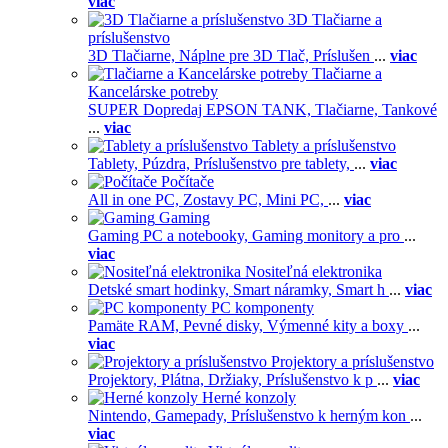
viac
3D Tlačiarne a
príslušenstvo
3D Tlačiarne,
Náplne pre 3D Tlač,
Príslušen
...
viac
Tlačiarne a
Kancelárske potreby
SUPER Dopredaj EPSON TANK,
Tlačiarne,
Tankové
...
viac
Tablety a príslušenstvo
Tablety,
Púzdra,
Príslušenstvo pre tablety,
...
viac
Počítače
All in one PC,
Zostavy PC,
Mini PC,
...
viac
Gaming
Gaming PC a notebooky,
Gaming monitory a pro
...
viac
Nositeľná elektronika
Detské smart hodinky,
Smart náramky,
Smart h
...
viac
PC komponenty
Pamäte RAM,
Pevné disky,
Výmenné kity a boxy
...
viac
Projektory a príslušenstvo
Projektory,
Plátna,
Držiaky,
Príslušenstvo k p
...
viac
Herné konzoly
Nintendo,
Gamepady,
Príslušenstvo k herným kon
...
viac