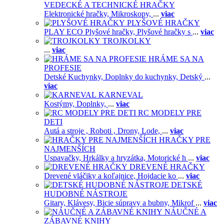
VEDECKÉ A TECHNICKÉ HRAČKY
Elektronické hračky,
Mikroskopy,
...
viac
PLYŠOVÉ HRAČKY
PLAY ECO Plyšové hračky,
Plyšové hračky s
...
viac
TROJKOLKY
...
viac
HRÁME SA NA
PROFESIE
Detské Kuchynky,
Doplnky do kuchynky,
Detský
...
viac
KARNEVAL
Kostýmy,
Doplnky,
...
viac
RC MODELY PRE
DETI
Autá a stroje ,
Roboti ,
Drony,
Lode,
...
viac
HRAČKY PRE
NAJMENŠÍCH
Uspavačky,
Hrkálky a hryzátka,
Motorické h
...
viac
DREVENÉ HRAČKY
Drevené vláčiky a koľajnice,
Hojdacie ko
...
viac
DETSKÉ
HUDOBNÉ NÁSTROJE
Gitary,
Klávesy,
Bicie súpravy a bubny,
Mikrof
...
viac
NÁUČNÉ A
ZÁBAVNÉ KNIHY