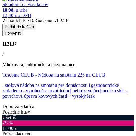
Skladom 5 a viac kusov
10.08.
u teba
12,40 €
s DPH
Zľava Klubu:
Bežná cena:
-1,24 €
Pridať do košíka
Porovnať
112137
/
Mliekovka, cukornička a dóza na med
Tescoma CLUB
- Nádoba na smotanu 225 ml CLUB
- stolová nádoba na smotanu pre domácnosti i gastronomické
zariadenia - vyrobená z prvotriednej nehrdzavejúcej ocele a skla -
povrchová úprava kovových častí – vysoký lesk
Doprava zdarma
Posledné kusy
Ušetríš
‐27%
11,00 €
Práve zlacnené