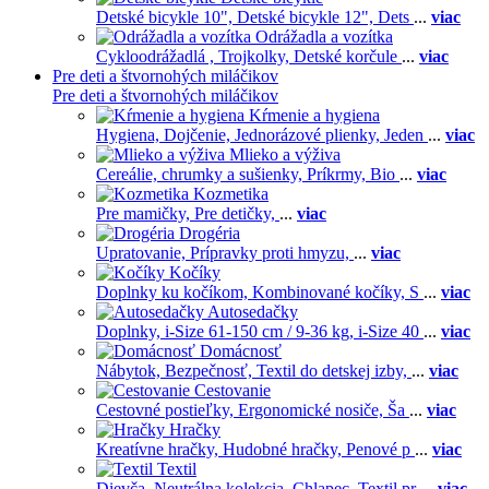
Detské bicykle 10",
Detské bicykle 12",
Dets
...
viac
Odrážadla a vozítka
Cykloodrážadlá ,
Trojkolky,
Detské korčule
...
viac
Pre deti a štvornohých miláčikov
Pre deti a štvornohých miláčikov
Kŕmenie a hygiena
Hygiena,
Dojčenie,
Jednorázové plienky,
Jeden
...
viac
Mlieko a výživa
Cereálie, chrumky a sušienky,
Príkrmy,
Bio
...
viac
Kozmetika
Pre mamičky,
Pre detičky,
...
viac
Drogéria
Upratovanie,
Prípravky proti hmyzu,
...
viac
Kočíky
Doplnky ku kočíkom,
Kombinované kočíky,
S
...
viac
Autosedačky
Doplnky,
i-Size 61-150 cm / 9-36 kg,
i-Size 40
...
viac
Domácnosť
Nábytok,
Bezpečnosť,
Textil do detskej izby,
...
viac
Cestovanie
Cestovné postieľky,
Ergonomické nosiče,
Ša
...
viac
Hračky
Kreatívne hračky,
Hudobné hračky,
Penové p
...
viac
Textil
Dievča,
Neutrálna kolekcia,
Chlapec,
Textil pr
...
viac