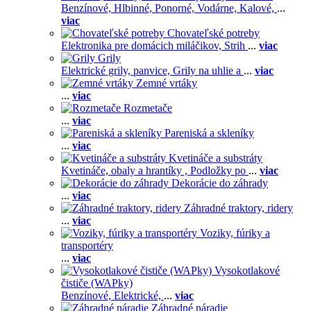
Benzínové,
Hlbinné,
Ponorné,
Vodárne,
Kalové,
...
viac
Chovateľské potreby
Elektronika pre domácich miláčikov,
Strih
...
viac
Grily
Elektrické grily, panvice,
Grily na uhlie a
...
viac
Zemné vrtáky
...
viac
Rozmetače
...
viac
Pareniská a skleníky
...
viac
Kvetináče a substráty
Kvetináče, obaly a hrantíky ,
Podložky po
...
viac
Dekorácie do záhrady
...
viac
Záhradné traktory, ridery
...
viac
Voziky, fúriky a
transportéry
...
viac
Vysokotlakové
čističe (WAPky)
Benzínové,
Elektrické,
...
viac
Záhradné náradie