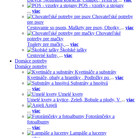
POS - vzorky a stojany
...
viac
Chovateľské potreby
pre psov
Cestovanie so psom,
Maškrty pre psov,
Obojky
...
viac
Chovateľské
potreby pre mačky
Toalety pre mačky,
...
viac
Školské tašky
Cestovné kufre,
...
viac
Domáce potreby
Domáce potreby
Kvetináče a substráty
Kvetináče, obaly a hrantíky ,
Podložky po
...
viac
Substráty a hnojivá
...
viac
Umelé kvety
Umelé kvety a kytice,
Zeleň,
Bobule a plody,
V
...
viac
Anjeli
...
viac
Fotorámčeky a
fotoalbumy
...
viac
Lampáše a lucerny