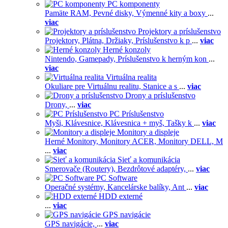
PC komponenty
Pamäte RAM,
Pevné disky,
Výmenné kity a boxy
...
viac
Projektory a príslušenstvo
Projektory,
Plátna,
Držiaky,
Príslušenstvo k p
...
viac
Herné konzoly
Nintendo,
Gamepady,
Príslušenstvo k herným kon
...
viac
Virtuálna realita
Okuliare pre Virtuálnu realitu,
Stanice a s
...
viac
Drony a príslušenstvo
Drony,
...
viac
PC Príslušenstvo
Myši,
Klávesnice,
Klávesnica + myš,
Tašky k
...
viac
Monitory a displeje
Herné Monitory,
Monitory ACER,
Monitory DELL,
M
...
viac
Sieť a komunikácia
Smerovače (Routery),
Bezdrôtové adaptéry,
...
viac
PC Software
Operačné systémy,
Kancelárske balíky,
Ant
...
viac
HDD externé
...
viac
GPS navigácie
GPS navigácie,
...
viac