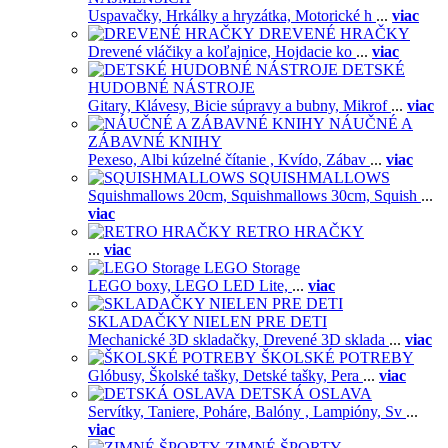
Uspavačky,
Hrkálky a hryzátka,
Motorické h
...
viac
DREVENÉ HRAČKY
Drevené vláčiky a koľajnice,
Hojdacie ko
...
viac
DETSKÉ
HUDOBNÉ NÁSTROJE
Gitary,
Klávesy,
Bicie súpravy a bubny,
Mikrof
...
viac
NÁUČNÉ A
ZÁBAVNÉ KNIHY
Pexeso,
Albi kúzelné čítanie ,
Kvído,
Zábav
...
viac
SQUISHMALLOWS
Squishmallows 20cm,
Squishmallows 30cm,
Squish
...
viac
RETRO HRAČKY
...
viac
LEGO Storage
LEGO boxy,
LEGO LED Lite,
...
viac
SKLADAČKY NIELEN PRE DETI
Mechanické 3D skladačky,
Drevené 3D sklada
...
viac
ŠKOLSKÉ POTREBY
Glóbusy,
Školské tašky,
Detské tašky,
Pera
...
viac
DETSKÁ OSLAVA
Servítky,
Taniere,
Poháre,
Balóny ,
Lampióny,
Sv
...
viac
ZIMNÉ ŠPORTY