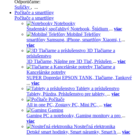
Odporúčame:
Sušičky
, ...
Počítače a smartfóny
Počítače a smartfóny
Notebooky
Študentský spoľahlivý Notebook,
Štúdium
...
viac
Mobilné Telefóny
smartfóny Samsung,
iPhone,
smartfóny Xiaomi,
t
...
viac
3D Tlačiarne a
príslušenstvo
3D Tlačiarne,
Náplne pre 3D Tlač,
Príslušen
...
viac
Tlačiarne a
Kancelárske potreby
SUPER Dopredaj EPSON TANK,
Tlačiarne,
Tankové
...
viac
Tablety a príslušenstvo
Tablety,
Púzdra,
Príslušenstvo pre tablety,
...
viac
Počítače
All in one PC,
Zostavy PC,
Mini PC,
...
viac
Gaming
Gaming PC a notebooky,
Gaming monitory a pro
...
viac
Nositeľná elektronika
Detské smart hodinky,
Smart náramky,
Smart h
...
viac