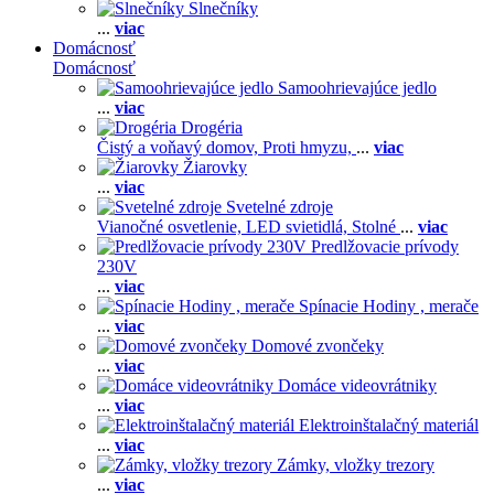
Slnečníky
...
viac
Domácnosť
Domácnosť
Samoohrievajúce jedlo
...
viac
Drogéria
Čistý a voňavý domov,
Proti hmyzu,
...
viac
Žiarovky
...
viac
Svetelné zdroje
Vianočné osvetlenie,
LED svietidlá,
Stolné
...
viac
Predlžovacie prívody
230V
...
viac
Spínacie Hodiny , merače
...
viac
Domové zvončeky
...
viac
Domáce videovrátniky
...
viac
Elektroinštalačný materiál
...
viac
Zámky, vložky trezory
...
viac