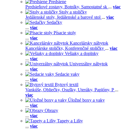
Predsiene
Predsieňové zostavy,
Botníky,
Samostatné sk
...
viac
Stoly a stoličky
Jedálenské stoly,
Jedálenské a barové stol
...
viac
Sedačky
...
viac
Písacie stoly
...
viac
Kancelársky nábytok
Kancelárske stoličky,
Konferenčné stoličky
...
viac
Vešiaky a doplnky
...
viac
Univerzálny nábytok
...
viac
Sedacie vaky
...
viac
Bytový textil
Vankúše,
Obliečky,
Osušky,
Uteráky,
Paplóny,
P
...
viac
Úložné boxy a vaky
...
viac
Obrazy
...
viac
Tapety a Lišty
...
viac