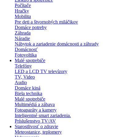
Počítače
Hračky
Mobilita
Pre deti a štvornohých miláčikov
Domáce potreby
Záhrada
Náradie
Nábytok a zariadenie domácnosti a záhrady
Domácnosť
Fotovoltika
Malé spotrebiče
Telefóny
LED a LCD TV televízory
TV, Video
Audio
Domáce kiná
Biela technika
Malé spotrebiče
Multimédiá a zábava
Fotoaparáty a kamery
Inteligentné smart zariadenia.
Príslušenstvo TV/AV
Starostlivosť o zdravie
Meteostanice, teplomery