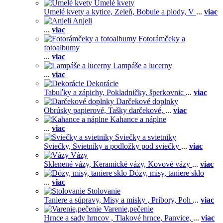
Umelé kvety
Umelé kvety a kytice,
Zeleň,
Bobule a plody,
V
...
viac
Anjeli
...
viac
Fotorámčeky a
fotoalbumy
...
viac
Lampáše a lucerny
...
viac
Dekorácie
Tabuľky a zápichy,
Pokladničky, šperkovnic
...
viac
Darčekové doplnky
Obrúsky papierové,
Tašky darčekové,
...
viac
Kahance a náplne
...
viac
Sviečky a svietniky
Sviečky,
Svietníky a podložky pod sviečky
...
viac
Vázy
Sklenené vázy,
Keramické vázy,
Kovové vázy
...
viac
Dózy, misy, taniere sklo
...
viac
Stolovanie
Taniere a súpravy,
Misy a misky ,
Príbory,
Poh
...
viac
Varenie,pečenie
Hrnce a sady hrncov ,
Tlakové hrnce,
Panvice,
...
viac