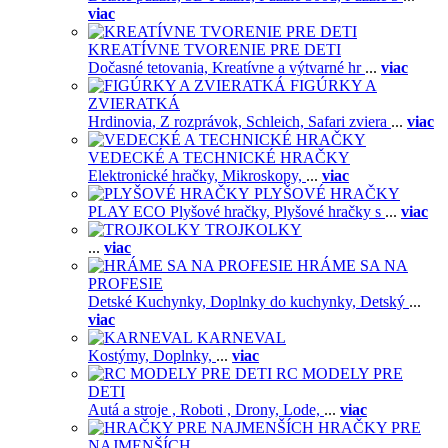
viac
KREATÍVNE TVORENIE PRE DETI
Dočasné tetovania,
Kreatívne a výtvarné hr
...
viac
FIGÚRKY A
ZVIERATKÁ
Hrdinovia,
Z rozprávok,
Schleich,
Safari zviera
...
viac
VEDECKÉ A TECHNICKÉ HRAČKY
Elektronické hračky,
Mikroskopy,
...
viac
PLYŠOVÉ HRAČKY
PLAY ECO Plyšové hračky,
Plyšové hračky s
...
viac
TROJKOLKY
...
viac
HRÁME SA NA
PROFESIE
Detské Kuchynky,
Doplnky do kuchynky,
Detský
...
viac
KARNEVAL
Kostýmy,
Doplnky,
...
viac
RC MODELY PRE
DETI
Autá a stroje ,
Roboti ,
Drony,
Lode,
...
viac
HRAČKY PRE
NAJMENŠÍCH