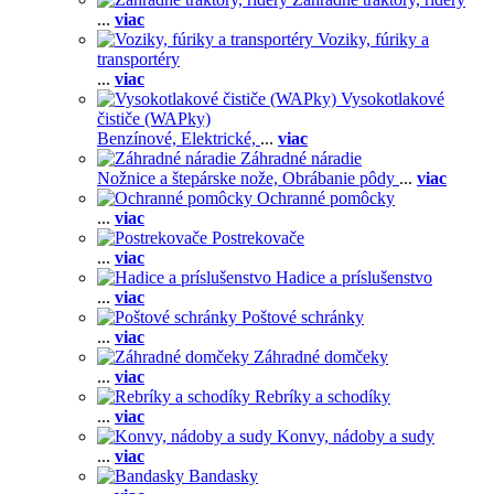
...
viac
Voziky, fúriky a
transportéry
...
viac
Vysokotlakové
čističe (WAPky)
Benzínové,
Elektrické,
...
viac
Záhradné náradie
Nožnice a štepárske nože,
Obrábanie pôdy
...
viac
Ochranné pomôcky
...
viac
Postrekovače
...
viac
Hadice a príslušenstvo
...
viac
Poštové schránky
...
viac
Záhradné domčeky
...
viac
Rebríky a schodíky
...
viac
Konvy, nádoby a sudy
...
viac
Bandasky