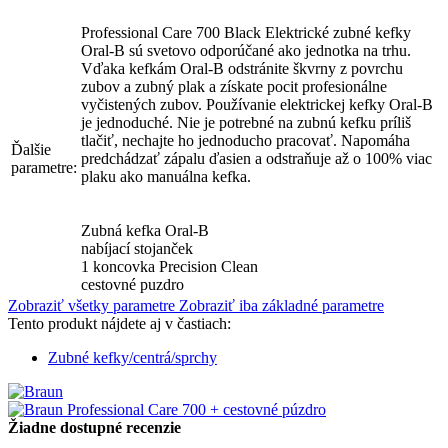
Professional Care 700 Black Elektrické zubné kefky
Oral-B sú svetovo odporúčané ako jednotka na trhu.
Vďaka kefkám Oral-B odstránite škvrny z povrchu
zubov a zubný plak a získate pocit profesionálne
vyčistených zubov. Používanie elektrickej kefky Oral-B
je jednoduché. Nie je potrebné na zubnú kefku príliš
tlačiť, nechajte ho jednoducho pracovať. Napomáha
Ďalšie
predchádzať zápalu ďasien a odstraňuje až o 100% viac
parametre:
plaku ako manuálna kefka.
Zubná kefka Oral-B
nabíjací stojanček
1 koncovka Precision Clean
cestovné puzdro
Zobraziť všetky parametre
Zobraziť iba základné parametre
Tento produkt nájdete aj v častiach:
Zubné kefky/centrá/sprchy
Žiadne dostupné recenzie