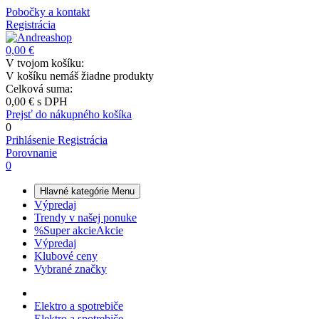
Pobočky a kontakt
Registrácia
0,00 €
V tvojom košíku:
V košíku nemáš žiadne produkty
Celková suma:
0,00 €
s DPH
Prejsť do nákupného košíka
0
Prihlásenie
Registrácia
Porovnanie
0
Hlavné kategórie
Menu
Výpredaj
Trendy v našej ponuke
%
Super akcie
Akcie
Výpredaj
Klubové ceny
Vybrané značky
Elektro a spotrebiče
Elektro a spotrebiče