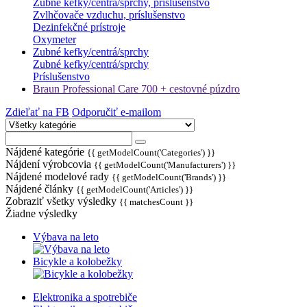
Zubné kefky/centrá/sprchy, prislušenstvo
Zvlhčovače vzduchu, príslušenstvo
Dezinfekčné prístroje
Oxymeter
Zubné kefky/centrá/sprchy
Zubné kefky/centrá/sprchy
Príslušenstvo
Braun Professional Care 700 + cestovné púzdro
Zdieľať na FB
Odporučiť e-mailom
Nájdené kategórie
{{ getModelCount('Categories') }}
Nájdení výrobcovia
{{ getModelCount('Manufacturers') }}
Nájdené modelové rady
{{ getModelCount('Brands') }}
Nájdené články
{{ getModelCount('Articles') }}
Zobraziť všetky výsledky
{{ matchesCount }}
Žiadne výsledky
Výbava na leto
Bicykle a kolobežky
Elektronika a spotrebiče