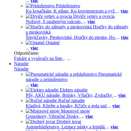
...
viac
Príslušenstvo
Ku kosačkám,
K pílam,
Ku krovinorezom a vyž
...
viac
Drviče vetiev a ovocia
Nožové,
S ozubeným valcom,
...
viac
Hračky do záhrady
a pieskoviská
Šmykľavky,
Pieskoviská,
Hračky do piesku,
Ho
...
viac
Ostatné
...
viac
Odporúčame:
Fukáre a vysávače na líste
, ...
Náradie
Náradie
Pneumatické
náradie a príslušenstvo
...
viac
Elektro náradie
Píly,
AKU náradie,
Brúsky,
Vŕtačky,
Zváračky
...
viac
Ručné náradie
Kladivá,
Kliešte a hasáky,
Kľúče a gola sad
...
viac
Motorové stroje
Generátory,
Vibračné Dosky,
...
viac
Drobný tovar
Autopríslušenstvo,
Lepiace pásky a lepidlá
...
viac