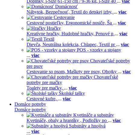
Doplnky,
i-Size 61-150 cm / 9-36 kg,
i-Size 40
...
viac
Domácnosť
Nábytok,
Bezpečnosť,
Textil do detskej izby,
...
viac
Cestovanie
Cestovné postieľky,
Ergonomické nosiče,
Ša
...
viac
Hračky
Kreatívne hračky,
Hudobné hračky,
Penové p
...
viac
Textil
Dievča,
Neutrálna kolekcia,
Chlapec,
Textil pr
...
viac
POS - vzorky a stojany
...
viac
Chovateľské potreby
pre psov
Cestovanie so psom,
Maškrty pre psov,
Obojky
...
viac
Chovateľské
potreby pre mačky
Toalety pre mačky,
...
viac
Školské tašky
Cestovné kufre,
...
viac
Domáce potreby
Domáce potreby
Kvetináče a substráty
Kvetináče, obaly a hrantíky ,
Podložky po
...
viac
Substráty a hnojivá
...
viac