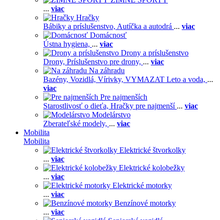
...
viac
Hračky
Bábiky a príslušenstvo,
Autíčka a autodrá
...
viac
Domácnosť
Ústna hygiena,
...
viac
Drony a príslušenstvo
Drony,
Príslušenstvo pre drony,
...
viac
Na záhradu
Bazény,
Vozidlá,
Vírivky,
VYMAZAT Leto a voda,
...
viac
Pre najmenších
Starostlivosť o dieťa,
Hračky pre najmenší
...
viac
Modelárstvo
Zberateľské modely,
...
viac
Mobilita
Mobilita
Elektrické štvorkolky
...
viac
Elektrické kolobežky
...
viac
Elektrické motorky
...
viac
Benzínové motorky
...
viac