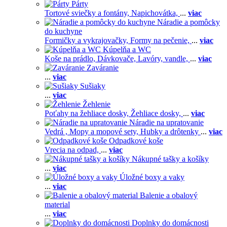
Párty
Tortové sviečky a fontány,
Napichovátka,
...
viac
Náradie a pomôcky
do kuchyne
Formičky a vykrajovačky,
Formy na pečenie,
...
viac
Kúpelňa a WC
Koše na prádlo,
Dávkovače,
Lavóry, vandle,
...
viac
Zaváranie
...
viac
Sušiaky
...
viac
Žehlenie
Poťahy na žehliace dosky,
Žehliace dosky,
...
viac
Náradie na upratovanie
Vedrá ,
Mopy a mopové sety,
Hubky a drôtenky
...
viac
Odpadkové koše
Vrecia na odpad,
...
viac
Nákupné tašky a košíky
...
viac
Úložné boxy a vaky
...
viac
Balenie a obalový
material
...
viac
Doplnky do domácnosti