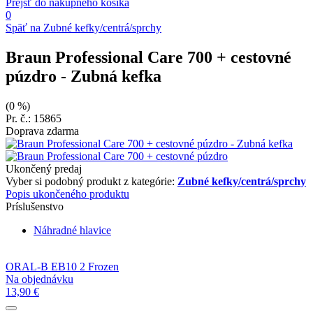
Prejsť do nákupného košíka
0
Späť na Zubné kefky/centrá/sprchy
Braun Professional Care 700 + cestovné
púzdro
- Zubná kefka
(0 %)
Pr. č.: 15865
Doprava zdarma
Ukončený predaj
Vyber si podobný produkt z kategórie:
Zubné kefky/centrá/sprchy
Popis ukončeného produktu
Príslušenstvo
Náhradné hlavice
ORAL-B EB10 2 Frozen
Na objednávku
13,90 €