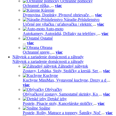
Ochranné pomôcky
Ochranné rúška,
...
viac
Kúrenie
Dymovina,
Doplnky,
Plynové ohrievače,
...
viac
Náradie-Príslušenstvo
Určené pre vŕtačku / uťahovačku / elektric
...
viac
Auto-moto
Autokamery,
Autorádiá,
Držiaky na telefóny,
...
viac
Ostatné
...
viac
Obrana
Ochranné spreje,
...
viac
Nábytok a zariadenie domácnosti a záhrady
Nábytok a zariadenie domácnosti a záhrady
Záhradný nábytok
Zostavy,
Lehátka,
Stoly,
Stoličky a kreslá,
Ser
...
viac
Kuchyne
Kuchyne MiniMax,
Vystavené kuchyne,
Drezy a d
...
viac
Obývačky
Obývačkové zostavy,
Samostatné skrinky,
Ko
...
viac
Detské izby
Postele,
Písacie stoly,
Kancelárske stoličky
...
viac
Spálne
Postele,
Rošty,
Matrace a toppery,
Šatníky,
Noč
...
viac