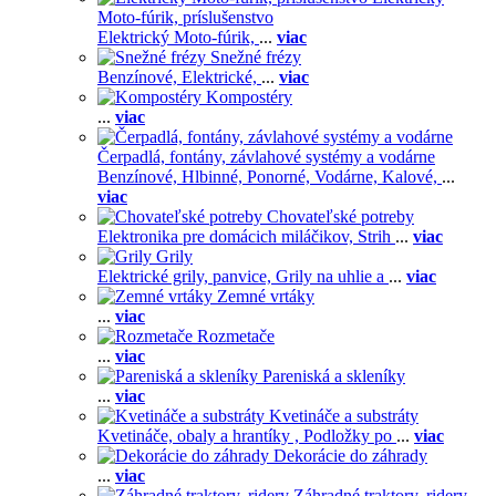
Moto-fúrik, príslušenstvo
Elektrický Moto-fúrik,
...
viac
Snežné frézy
Benzínové,
Elektrické,
...
viac
Kompostéry
...
viac
Čerpadlá, fontány, závlahové systémy a vodárne
Benzínové,
Hlbinné,
Ponorné,
Vodárne,
Kalové,
...
viac
Chovateľské potreby
Elektronika pre domácich miláčikov,
Strih
...
viac
Grily
Elektrické grily, panvice,
Grily na uhlie a
...
viac
Zemné vrtáky
...
viac
Rozmetače
...
viac
Pareniská a skleníky
...
viac
Kvetináče a substráty
Kvetináče, obaly a hrantíky ,
Podložky po
...
viac
Dekorácie do záhrady
...
viac
Záhradné traktory, ridery