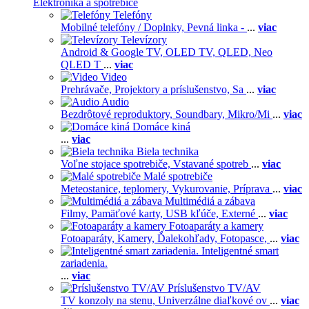
Elektronika a spotrebiče
Telefóny
Mobilné telefóny / Doplnky,
Pevná linka -
...
viac
Televízory
Android & Google TV,
OLED TV,
QLED, Neo
QLED T
...
viac
Video
Prehrávače,
Projektory a príslušenstvo,
Sa
...
viac
Audio
Bezdrôtové reproduktory,
Soundbary,
Mikro/Mi
...
viac
Domáce kiná
...
viac
Biela technika
Voľne stojace spotrebiče,
Vstavané spotreb
...
viac
Malé spotrebiče
Meteostanice, teplomery,
Vykurovanie,
Príprava
...
viac
Multimédiá a zábava
Filmy,
Pamäťové karty,
USB kľúče,
Externé
...
viac
Fotoaparáty a kamery
Fotoaparáty,
Kamery,
Ďalekohľady,
Fotopasce,
...
viac
Inteligentné smart
zariadenia.
...
viac
Príslušenstvo TV/AV
TV konzoly na stenu,
Univerzálne diaľkové ov
...
viac