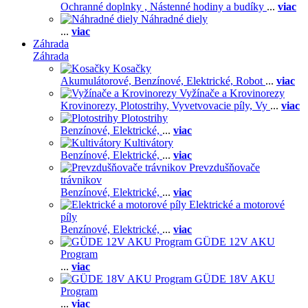
Ochranné doplnky ,
Nástenné hodiny a budíky
...
viac
Náhradné diely
...
viac
Záhrada
Záhrada
Kosačky
Akumulátorové,
Benzínové,
Elektrické,
Robot
...
viac
Vyžínače a Krovinorezy
Krovinorezy,
Plotostrihy,
Vyvetvovacie píly,
Vy
...
viac
Plotostrihy
Benzínové,
Elektrické,
...
viac
Kultivátory
Benzínové,
Elektrické,
...
viac
Prevzdušňovače
trávnikov
Benzínové,
Elektrické,
...
viac
Elektrické a motorové
píly
Benzínové,
Elektrické,
...
viac
GÜDE 12V AKU
Program
...
viac
GÜDE 18V AKU
Program
...
viac