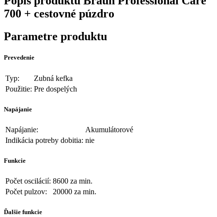
Popis produktu
Braun Professional Care
700 + cestovné púzdro
Parametre produktu
Prevedenie
Typ:
Zubná kefka
Použitie:
Pre dospelých
Napájanie
Napájanie:
Akumulátorové
Indikácia potreby dobitia:
nie
Funkcie
Počet oscilácií:
8600 za min.
Počet pulzov:
20000 za min.
Ďalšie funkcie