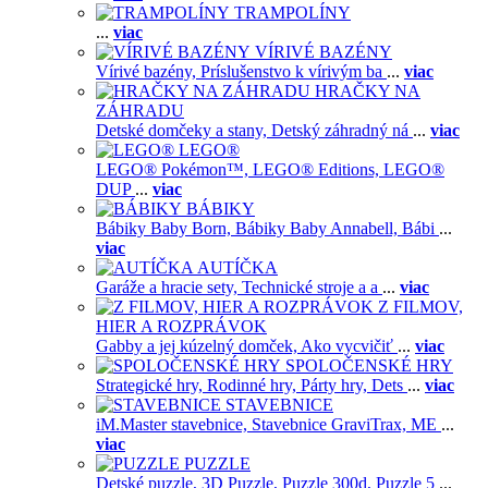
TRAMPOLÍNY
...
viac
VÍRIVÉ BAZÉNY
Vírivé bazény,
Príslušenstvo k vírivým ba
...
viac
HRAČKY NA
ZÁHRADU
Detské domčeky a stany,
Detský záhradný ná
...
viac
LEGO®
LEGO® Pokémon™,
LEGO® Editions,
LEGO®
DUP
...
viac
BÁBIKY
Bábiky Baby Born,
Bábiky Baby Annabell,
Bábi
...
viac
AUTÍČKA
Garáže a hracie sety,
Technické stroje a a
...
viac
Z FILMOV,
HIER A ROZPRÁVOK
Gabby a jej kúzelný domček,
Ako vycvičiť
...
viac
SPOLOČENSKÉ HRY
Strategické hry,
Rodinné hry,
Párty hry,
Dets
...
viac
STAVEBNICE
iM.Master stavebnice,
Stavebnice GraviTrax,
ME
...
viac
PUZZLE
Detské puzzle,
3D Puzzle,
Puzzle 300d,
Puzzle 5
...