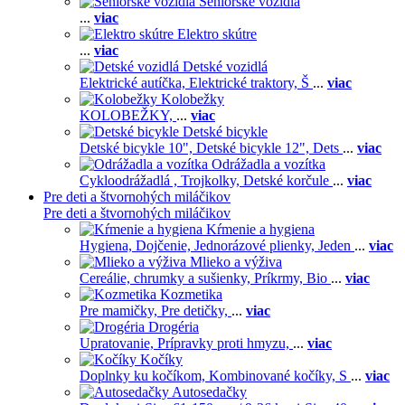
Seniorské vozidlá
...
viac
Elektro skútre
...
viac
Detské vozidlá
Elektrické autíčka,
Elektrické traktory,
Š
...
viac
Kolobežky
KOLOBEŽKY,
...
viac
Detské bicykle
Detské bicykle 10",
Detské bicykle 12",
Dets
...
viac
Odrážadla a vozítka
Cykloodrážadlá ,
Trojkolky,
Detské korčule
...
viac
Pre deti a štvornohých miláčikov
Pre deti a štvornohých miláčikov
Kŕmenie a hygiena
Hygiena,
Dojčenie,
Jednorázové plienky,
Jeden
...
viac
Mlieko a výživa
Cereálie, chrumky a sušienky,
Príkrmy,
Bio
...
viac
Kozmetika
Pre mamičky,
Pre detičky,
...
viac
Drogéria
Upratovanie,
Prípravky proti hmyzu,
...
viac
Kočíky
Doplnky ku kočíkom,
Kombinované kočíky,
S
...
viac
Autosedačky