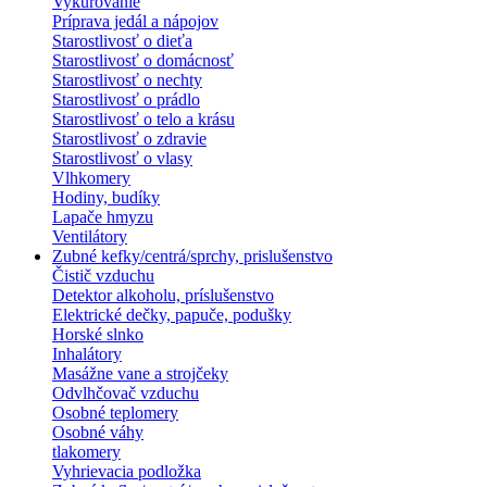
Vykurovanie
Príprava jedál a nápojov
Starostlivosť o dieťa
Starostlivosť o domácnosť
Starostlivosť o nechty
Starostlivosť o prádlo
Starostlivosť o telo a krásu
Starostlivosť o zdravie
Starostlivosť o vlasy
Vlhkomery
Hodiny, budíky
Lapače hmyzu
Ventilátory
Zubné kefky/centrá/sprchy, prislušenstvo
Čistič vzduchu
Detektor alkoholu, príslušenstvo
Elektrické dečky, papuče, podušky
Horské slnko
Inhalátory
Masážne vane a strojčeky
Odvlhčovač vzduchu
Osobné teplomery
Osobné váhy
tlakomery
Vyhrievacia podložka