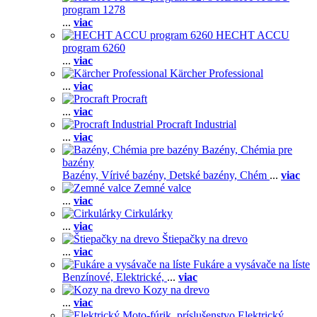
program 1278
...
viac
HECHT ACCU
program 6260
...
viac
Kärcher Professional
...
viac
Procraft
...
viac
Procraft Industrial
...
viac
Bazény, Chémia pre
bazény
Bazény,
Vírivé bazény,
Detské bazény,
Chém
...
viac
Zemné valce
...
viac
Cirkulárky
...
viac
Štiepačky na drevo
...
viac
Fukáre a vysávače na líste
Benzínové,
Elektrické,
...
viac
Kozy na drevo
...
viac
Elektrický