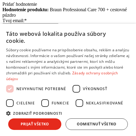
Pridať hodnotenie
Hodnotenie produktu:
Braun Professional Care 700 + cestovné
púzdro
Tvoj email:
*
Tvoje meno:
*
Táto webová lokalita používa súbory
cookie.
Email nebude zverejnený
Ochrana osobných údajov
Súbory cookie používame na prispôsobenie obsahu, reklám a analýzu
Polia označené hviezdičkou sú povinné
návštevnosti. Informácie o vašom používaní našej stránky zdieľame aj
s našimi reklamnými a analytickými partnermi, ktorí ich môžu
Hodnotenie:
*
kombinovať s inými informáciami, ktoré ste im poskytli alebo ktoré
Odporúčal by si tento produkt svojim známym?
*
zhromaždili pri používaní ich služieb.
Zásady ochrany osobných
Áno
údajov
Nie
Pozitíva:
NEVYHNUTNE POTREBNÉ
VÝKONNOSŤ
CIELENIE
FUNKCIE
NEKLASIFIKOVANÉ
ZOBRAZIŤ PODROBNOSTI
Napíš najdôležitejšie prednosti a výhody
PRIJAŤ VŠETKO
ODMIETNUŤ VŠETKO
Ktoré vlastnosti tohto produktu ťa potešili?
Každý bod napíš na nový riadok