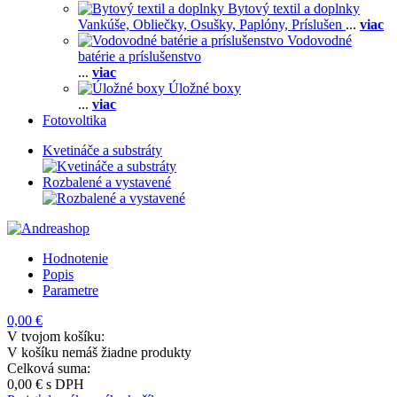
Bytový textil a doplnky
Vankúše,
Obliečky,
Osušky,
Paplóny,
Príslušen
...
viac
Vodovodné
batérie a príslušenstvo
...
viac
Úložné boxy
...
viac
Fotovoltika
Kvetináče a substráty
Rozbalené a vystavené
Hodnotenie
Popis
Parametre
0,00 €
V tvojom košíku:
V košíku nemáš žiadne produkty
Celková suma:
0,00 €
s DPH