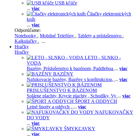
USB kľúče
...
viac
Čítačky elektronických
kníh
...
viac
Odporúčame:
Notebooky
,
Mobilné Telefóny
,
Tablety a príslušenstvo
,
Kalkulačky
, ...
Hračky
Hračky
LETO - SLNKO -
VODA
Bazény,
Príslušenstvo k bazénom,
Paddleboa
...
viac
BAZÉNY
Nafukovacie bazény,
Bazény s konštrukciou,
...
viac
PRISLUŠENSTVO K BÁZENOM
Solárne plachty,
Krycie plachty ,
Schodíky,
Vy
...
viac
ŠPORT A ODDYCH
Letné športy a oddych ,
...
viac
NAFUKOVAČKY
DO VODY
...
viac
ŠMYKĽAVKY
...
viac