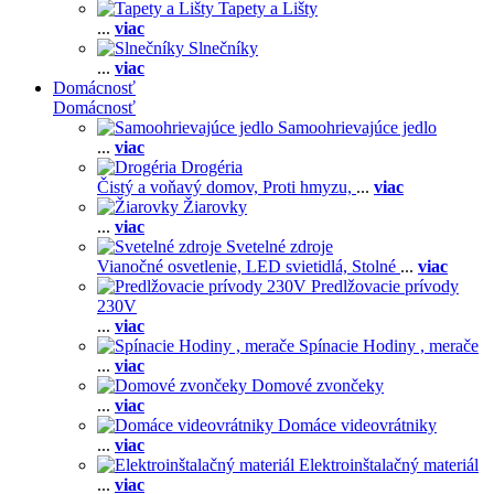
Tapety a Lišty
...
viac
Slnečníky
...
viac
Domácnosť
Domácnosť
Samoohrievajúce jedlo
...
viac
Drogéria
Čistý a voňavý domov,
Proti hmyzu,
...
viac
Žiarovky
...
viac
Svetelné zdroje
Vianočné osvetlenie,
LED svietidlá,
Stolné
...
viac
Predlžovacie prívody
230V
...
viac
Spínacie Hodiny , merače
...
viac
Domové zvončeky
...
viac
Domáce videovrátniky
...
viac
Elektroinštalačný materiál
...
viac