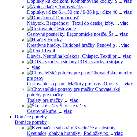
Doplnky ku kočíkom,
Kombinované kočíky,
S
...
viac
Autosedačky
Doplnky,
i-Size 61-150 cm / 9-36 kg,
i-Size 40
...
viac
Domácnosť
Nábytok,
Bezpečnosť,
Textil do detskej izby,
...
viac
Cestovanie
Cestovné postieľky,
Ergonomické nosiče,
Ša
...
viac
Hračky
Kreatívne hračky,
Hudobné hračky,
Penové p
...
viac
Textil
Dievča,
Neutrálna kolekcia,
Chlapec,
Textil pr
...
viac
POS - vzorky a stojany
...
viac
Chovateľské potreby
pre psov
Cestovanie so psom,
Maškrty pre psov,
Obojky
...
viac
Chovateľské
potreby pre mačky
Toalety pre mačky,
...
viac
Školské tašky
Cestovné kufre,
...
viac
Domáce potreby
Domáce potreby
Kvetináče a substráty
Kvetináče, obaly a hrantíky ,
Podložky po
...
viac