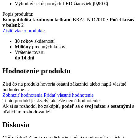
Výhodný set úsporných LED žiaroviek
(9,90 €)
Popis produktu:
Kompatibilita k zubným kefkám
: BRAUN D2010 •
Počet kusov
v balení
: 2
Zistiť viac o produkte
30 rokov
skúseností
Milióny
predaných kusov
Vrátenie tovaru
do 14 dní
Hodnotenie produktu
Zisti čo na produkt hovoria ostatní zákazníci alebo napíš vlastné
hodnotenie ...
Zobraziť hodnotenia
Pridať vlastné hodnotenie
Tento produkt je skvelý, ale ešte nemá hodnotenie.
Ak si sa rozhodol ho zakúpiť,
podeľ sa o svoj názor s ostatnými
a
uľahči im rozhodovanie!
Diskusia
Máš otázky? Zapoj sa do diskusie, spýtaj sa odborníka a získaj