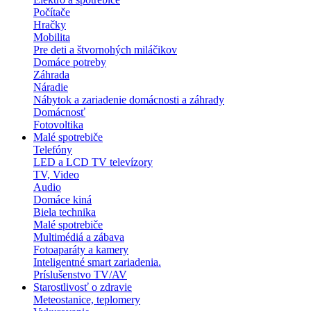
Počítače
Hračky
Mobilita
Pre deti a štvornohých miláčikov
Domáce potreby
Záhrada
Náradie
Nábytok a zariadenie domácnosti a záhrady
Domácnosť
Fotovoltika
Malé spotrebiče
Telefóny
LED a LCD TV televízory
TV, Video
Audio
Domáce kiná
Biela technika
Malé spotrebiče
Multimédiá a zábava
Fotoaparáty a kamery
Inteligentné smart zariadenia.
Príslušenstvo TV/AV
Starostlivosť o zdravie
Meteostanice, teplomery