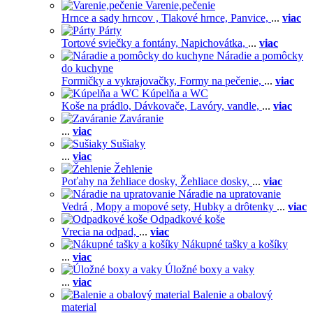
Varenie,pečenie
Hrnce a sady hrncov ,
Tlakové hrnce,
Panvice,
...
viac
Párty
Tortové sviečky a fontány,
Napichovátka,
...
viac
Náradie a pomôcky
do kuchyne
Formičky a vykrajovačky,
Formy na pečenie,
...
viac
Kúpelňa a WC
Koše na prádlo,
Dávkovače,
Lavóry, vandle,
...
viac
Zaváranie
...
viac
Sušiaky
...
viac
Žehlenie
Poťahy na žehliace dosky,
Žehliace dosky,
...
viac
Náradie na upratovanie
Vedrá ,
Mopy a mopové sety,
Hubky a drôtenky
...
viac
Odpadkové koše
Vrecia na odpad,
...
viac
Nákupné tašky a košíky
...
viac
Úložné boxy a vaky
...
viac
Balenie a obalový
material