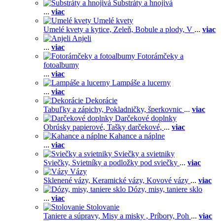
Substráty a hnojivá
...
viac
Umelé kvety
Umelé kvety a kytice,
Zeleň,
Bobule a plody,
V
...
viac
Anjeli
...
viac
Fotorámčeky a
fotoalbumy
...
viac
Lampáše a lucerny
...
viac
Dekorácie
Tabuľky a zápichy,
Pokladničky, šperkovnic
...
viac
Darčekové doplnky
Obrúsky papierové,
Tašky darčekové,
...
viac
Kahance a náplne
...
viac
Sviečky a svietniky
Sviečky,
Svietníky a podložky pod sviečky
...
viac
Vázy
Sklenené vázy,
Keramické vázy,
Kovové vázy
...
viac
Dózy, misy, taniere sklo
...
viac
Stolovanie
Taniere a súpravy,
Misy a misky ,
Príbory,
Poh
...
viac