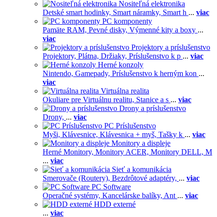
Nositeľná elektronika
Detské smart hodinky,
Smart náramky,
Smart h
...
viac
PC komponenty
Pamäte RAM,
Pevné disky,
Výmenné kity a boxy
...
viac
Projektory a príslušenstvo
Projektory,
Plátna,
Držiaky,
Príslušenstvo k p
...
viac
Herné konzoly
Nintendo,
Gamepady,
Príslušenstvo k herným kon
...
viac
Virtuálna realita
Okuliare pre Virtuálnu realitu,
Stanice a s
...
viac
Drony a príslušenstvo
Drony,
...
viac
PC Príslušenstvo
Myši,
Klávesnice,
Klávesnica + myš,
Tašky k
...
viac
Monitory a displeje
Herné Monitory,
Monitory ACER,
Monitory DELL,
M
...
viac
Sieť a komunikácia
Smerovače (Routery),
Bezdrôtové adaptéry,
...
viac
PC Software
Operačné systémy,
Kancelárske balíky,
Ant
...
viac
HDD externé
...
viac