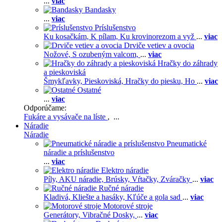
...
viac
Bandasky
...
viac
Príslušenstvo
Ku kosačkám,
K pílam,
Ku krovinorezom a vyž
...
viac
Drviče vetiev a ovocia
Nožové,
S ozubeným valcom,
...
viac
Hračky do záhrady
a pieskoviská
Šmykľavky,
Pieskoviská,
Hračky do piesku,
Ho
...
viac
Ostatné
...
viac
Odporúčame:
Fukáre a vysávače na líste
, ...
Náradie
Náradie
Pneumatické
náradie a príslušenstvo
...
viac
Elektro náradie
Píly,
AKU náradie,
Brúsky,
Vŕtačky,
Zváračky
...
viac
Ručné náradie
Kladivá,
Kliešte a hasáky,
Kľúče a gola sad
...
viac
Motorové stroje
Generátory,
Vibračné Dosky,
...
viac