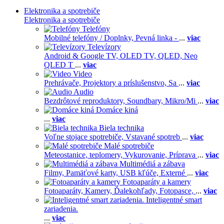
Elektronika a spotrebiče
Elektronika a spotrebiče
Telefóny
Mobilné telefóny / Doplnky,
Pevná linka -
...
viac
Televízory
Android & Google TV,
OLED TV,
QLED, Neo
QLED T
...
viac
Video
Prehrávače,
Projektory a príslušenstvo,
Sa
...
viac
Audio
Bezdrôtové reproduktory,
Soundbary,
Mikro/Mi
...
viac
Domáce kiná
...
viac
Biela technika
Voľne stojace spotrebiče,
Vstavané spotreb
...
viac
Malé spotrebiče
Meteostanice, teplomery,
Vykurovanie,
Príprava
...
viac
Multimédiá a zábava
Filmy,
Pamäťové karty,
USB kľúče,
Externé
...
viac
Fotoaparáty a kamery
Fotoaparáty,
Kamery,
Ďalekohľady,
Fotopasce,
...
viac
Inteligentné smart
zariadenia.
...
viac