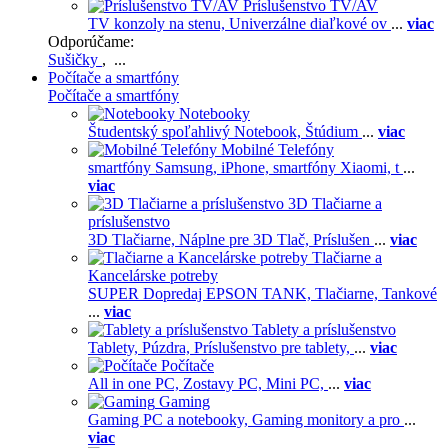
Príslušenstvo TV/AV
TV konzoly na stenu,
Univerzálne diaľkové ov
...
viac
Odporúčame:
Sušičky
, ...
Počítače a smartfóny
Počítače a smartfóny
Notebooky
Študentský spoľahlivý Notebook,
Štúdium
...
viac
Mobilné Telefóny
smartfóny Samsung,
iPhone,
smartfóny Xiaomi,
t
...
viac
3D Tlačiarne a
príslušenstvo
3D Tlačiarne,
Náplne pre 3D Tlač,
Príslušen
...
viac
Tlačiarne a
Kancelárske potreby
SUPER Dopredaj EPSON TANK,
Tlačiarne,
Tankové
...
viac
Tablety a príslušenstvo
Tablety,
Púzdra,
Príslušenstvo pre tablety,
...
viac
Počítače
All in one PC,
Zostavy PC,
Mini PC,
...
viac
Gaming
Gaming PC a notebooky,
Gaming monitory a pro
...
viac