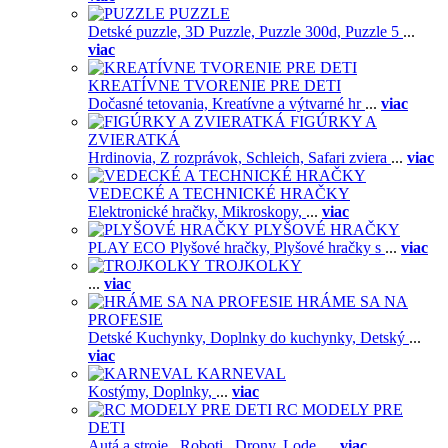
PUZZLE
Detské puzzle,
3D Puzzle,
Puzzle 300d,
Puzzle 5
...
viac
KREATÍVNE TVORENIE PRE DETI
Dočasné tetovania,
Kreatívne a výtvarné hr
...
viac
FIGÚRKY A
ZVIERATKÁ
Hrdinovia,
Z rozprávok,
Schleich,
Safari zviera
...
viac
VEDECKÉ A TECHNICKÉ HRAČKY
Elektronické hračky,
Mikroskopy,
...
viac
PLYŠOVÉ HRAČKY
PLAY ECO Plyšové hračky,
Plyšové hračky s
...
viac
TROJKOLKY
...
viac
HRÁME SA NA
PROFESIE
Detské Kuchynky,
Doplnky do kuchynky,
Detský
...
viac
KARNEVAL
Kostýmy,
Doplnky,
...
viac
RC MODELY PRE
DETI
Autá a stroje ,
Roboti ,
Drony,
Lode,
...
viac