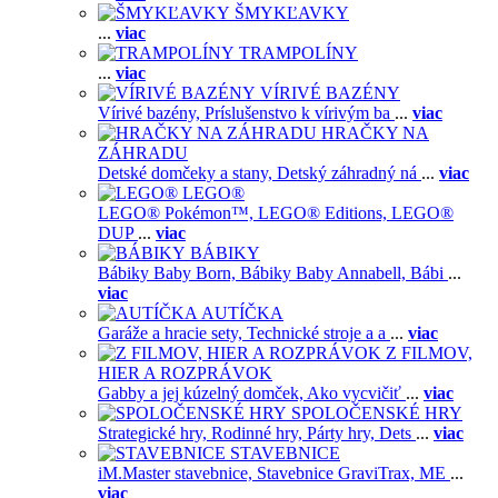
ŠMYKĽAVKY
...
viac
TRAMPOLÍNY
...
viac
VÍRIVÉ BAZÉNY
Vírivé bazény,
Príslušenstvo k vírivým ba
...
viac
HRAČKY NA
ZÁHRADU
Detské domčeky a stany,
Detský záhradný ná
...
viac
LEGO®
LEGO® Pokémon™,
LEGO® Editions,
LEGO®
DUP
...
viac
BÁBIKY
Bábiky Baby Born,
Bábiky Baby Annabell,
Bábi
...
viac
AUTÍČKA
Garáže a hracie sety,
Technické stroje a a
...
viac
Z FILMOV,
HIER A ROZPRÁVOK
Gabby a jej kúzelný domček,
Ako vycvičiť
...
viac
SPOLOČENSKÉ HRY
Strategické hry,
Rodinné hry,
Párty hry,
Dets
...
viac
STAVEBNICE
iM.Master stavebnice,
Stavebnice GraviTrax,
ME
...
viac