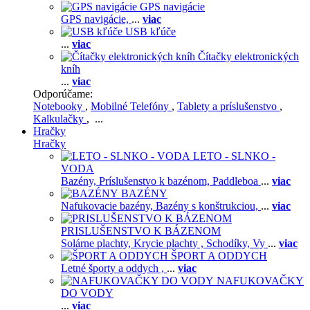
GPS navigácie
GPS navigácie,
...
viac
USB kľúče
...
viac
Čítačky elektronických
kníh
...
viac
Odporúčame:
Notebooky
,
Mobilné Telefóny
,
Tablety a príslušenstvo
,
Kalkulačky
, ...
Hračky
Hračky
LETO - SLNKO -
VODA
Bazény,
Príslušenstvo k bazénom,
Paddleboa
...
viac
BAZÉNY
Nafukovacie bazény,
Bazény s konštrukciou,
...
viac
PRISLUŠENSTVO K BÁZENOM
Solárne plachty,
Krycie plachty ,
Schodíky,
Vy
...
viac
ŠPORT A ODDYCH
Letné športy a oddych ,
...
viac
NAFUKOVAČKY
DO VODY
...
viac