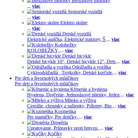
Benzínové motorky
...
viac
Seniorské vozidlá
...
viac
Elektro skútre
...
viac
Detské vozidlá
Elektrické autíčka,
Elektrické traktory,
Š
...
viac
Kolobežky
KOLOBEŽKY,
...
viac
Detské bicykle
Detské bicykle 10",
Detské bicykle 12",
Dets
...
viac
Odrážadla a vozítka
Cykloodrážadlá ,
Trojkolky,
Detské korčule
...
viac
Pre deti a štvornohých miláčikov
Pre deti a štvornohých miláčikov
Kŕmenie a hygiena
Hygiena,
Dojčenie,
Jednorázové plienky,
Jeden
...
viac
Mlieko a výživa
Cereálie, chrumky a sušienky,
Príkrmy,
Bio
...
viac
Kozmetika
Pre mamičky,
Pre detičky,
...
viac
Drogéria
Upratovanie,
Prípravky proti hmyzu,
...
viac
Kočíky