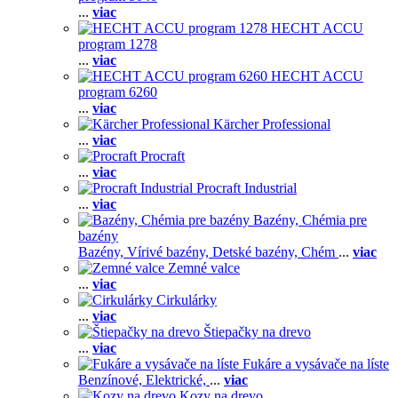
...
viac
HECHT ACCU
program 1278
...
viac
HECHT ACCU
program 6260
...
viac
Kärcher Professional
...
viac
Procraft
...
viac
Procraft Industrial
...
viac
Bazény, Chémia pre
bazény
Bazény,
Vírivé bazény,
Detské bazény,
Chém
...
viac
Zemné valce
...
viac
Cirkulárky
...
viac
Štiepačky na drevo
...
viac
Fukáre a vysávače na líste
Benzínové,
Elektrické,
...
viac
Kozy na drevo