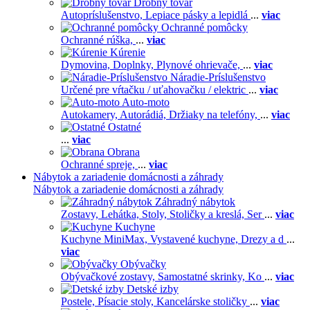
Drobný tovar
Autopríslušenstvo,
Lepiace pásky a lepidlá
...
viac
Ochranné pomôcky
Ochranné rúška,
...
viac
Kúrenie
Dymovina,
Doplnky,
Plynové ohrievače,
...
viac
Náradie-Príslušenstvo
Určené pre vŕtačku / uťahovačku / elektric
...
viac
Auto-moto
Autokamery,
Autorádiá,
Držiaky na telefóny,
...
viac
Ostatné
...
viac
Obrana
Ochranné spreje,
...
viac
Nábytok a zariadenie domácnosti a záhrady
Nábytok a zariadenie domácnosti a záhrady
Záhradný nábytok
Zostavy,
Lehátka,
Stoly,
Stoličky a kreslá,
Ser
...
viac
Kuchyne
Kuchyne MiniMax,
Vystavené kuchyne,
Drezy a d
...
viac
Obývačky
Obývačkové zostavy,
Samostatné skrinky,
Ko
...
viac
Detské izby
Postele,
Písacie stoly,
Kancelárske stoličky
...
viac