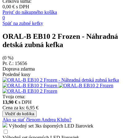
Celková suma:
0,00 €
s DPH
Prejsť do nákupného košíka
0
Späť na zubné kefky
ORAL-B EB10 2 Frozen
- Náhradná
detská zubná kefka
(0 %)
Pr. č.: 15656
Doprava zdarma
Posledné kusy
Tvoja cena:
13,90 €
s DPH
Cena za ks: 6,95 €
Vložiť
do košíka
Ako sa stať členom Andrea Klubu?
Výhodný set 3ks úsporných LED žiaroviek
Výhodný set úsporných LED žiaroviek