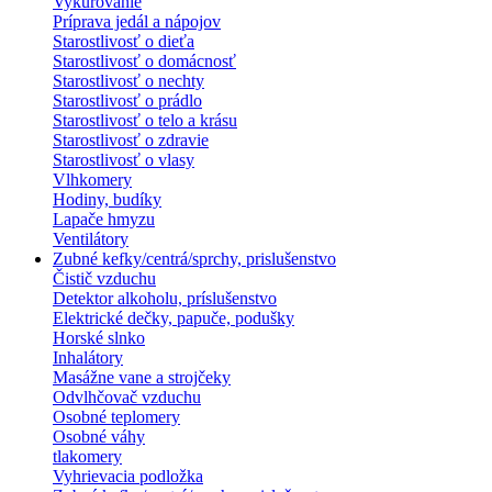
Vykurovanie
Príprava jedál a nápojov
Starostlivosť o dieťa
Starostlivosť o domácnosť
Starostlivosť o nechty
Starostlivosť o prádlo
Starostlivosť o telo a krásu
Starostlivosť o zdravie
Starostlivosť o vlasy
Vlhkomery
Hodiny, budíky
Lapače hmyzu
Ventilátory
Zubné kefky/centrá/sprchy, prislušenstvo
Čistič vzduchu
Detektor alkoholu, príslušenstvo
Elektrické dečky, papuče, podušky
Horské slnko
Inhalátory
Masážne vane a strojčeky
Odvlhčovač vzduchu
Osobné teplomery
Osobné váhy
tlakomery
Vyhrievacia podložka