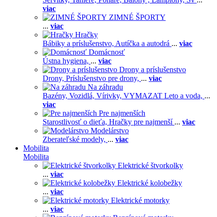
viac
ZIMNÉ ŠPORTY
...
viac
Hračky
Bábiky a príslušenstvo,
Autíčka a autodrá
...
viac
Domácnosť
Ústna hygiena,
...
viac
Drony a príslušenstvo
Drony,
Príslušenstvo pre drony,
...
viac
Na záhradu
Bazény,
Vozidlá,
Vírivky,
VYMAZAT Leto a voda,
...
viac
Pre najmenších
Starostlivosť o dieťa,
Hračky pre najmenší
...
viac
Modelárstvo
Zberateľské modely,
...
viac
Mobilita
Mobilita
Elektrické štvorkolky
...
viac
Elektrické kolobežky
...
viac
Elektrické motorky
...
viac