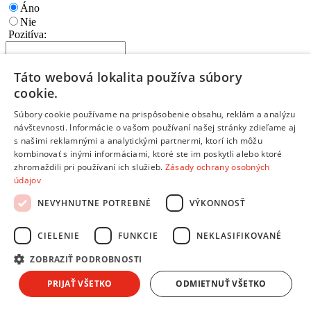
Áno
Nie
Pozitíva:
Táto webová lokalita používa súbory
cookie.
Súbory cookie používame na prispôsobenie obsahu, reklám a analýzu
Napíš najdôležitejšie prednosti a výhody
návštevnosti. Informácie o vašom používaní našej stránky zdieľame aj
Ktoré vlastnosti tohto produktu ťa potešili?
s našimi reklamnými a analytickými partnermi, ktorí ich môžu
Každý bod napíš na nový riadok
kombinovať s inými informáciami, ktoré ste im poskytli alebo ktoré
Negatíva:
zhromaždili pri používaní ich služieb.
Zásady ochrany osobných
údajov
NEVYHNUTNE POTREBNÉ
VÝKONNOSŤ
CIELENIE
FUNKCIE
NEKLASIFIKOVANÉ
Napíš slabé stránky a nevýhody produktu
ZOBRAZIŤ PODROBNOSTI
Čo by mohlo byť na produkte lepšie?
Každý bod napíš na nový riadok
PRIJAŤ VŠETKO
ODMIETNUŤ VŠETKO
Ak si s výrobkom 100% spokojný, toto políčko nevypĺňaj
Zhrnutie:
*