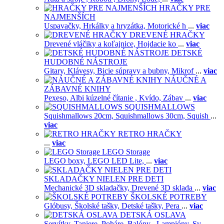
HRAČKY PRE
NAJMENŠÍCH
Uspavačky,
Hrkálky a hryzátka,
Motorické h
...
viac
DREVENÉ HRAČKY
Drevené vláčiky a koľajnice,
Hojdacie ko
...
viac
DETSKÉ
HUDOBNÉ NÁSTROJE
Gitary,
Klávesy,
Bicie súpravy a bubny,
Mikrof
...
viac
NÁUČNÉ A
ZÁBAVNÉ KNIHY
Pexeso,
Albi kúzelné čítanie ,
Kvído,
Zábav
...
viac
SQUISHMALLOWS
Squishmallows 20cm,
Squishmallows 30cm,
Squish
...
viac
RETRO HRAČKY
...
viac
LEGO Storage
LEGO boxy,
LEGO LED Lite,
...
viac
SKLADAČKY NIELEN PRE DETI
Mechanické 3D skladačky,
Drevené 3D sklada
...
viac
ŠKOLSKÉ POTREBY
Glóbusy,
Školské tašky,
Detské tašky,
Pera
...
viac
DETSKÁ OSLAVA
Servítky,
Taniere,
Poháre,
Balóny ,
Lampióny,
Sv
...