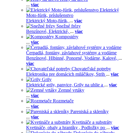
...
viac
Elektrický
Moto-fúrik, príslušenstvo
Elektrický Moto-fúrik,
...
viac
Snežné frézy
Benzínové,
Elektrické,
...
viac
Kompostéry
...
viac
Čerpadlá, fontány, závlahové systémy a vodárne
Benzínové,
Hlbinné,
Ponorné,
Vodárne,
Kalové,
...
viac
Chovateľské potreby
Elektronika pre domácich miláčikov,
Strih
...
viac
Grily
Elektrické grily, panvice,
Grily na uhlie a
...
viac
Zemné vrtáky
...
viac
Rozmetače
...
viac
Pareniská a skleníky
...
viac
Kvetináče a substráty
Kvetináče, obaly a hrantíky ,
Podložky po
...
viac
Dekorácie do záhrady