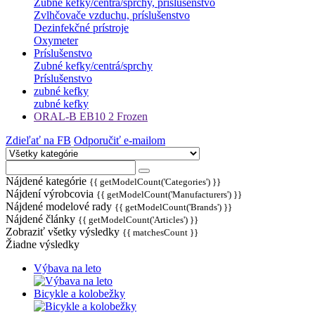
Zubné kefky/centrá/sprchy, prislušenstvo
Zvlhčovače vzduchu, príslušenstvo
Dezinfekčné prístroje
Oxymeter
Príslušenstvo
Zubné kefky/centrá/sprchy
Príslušenstvo
zubné kefky
zubné kefky
ORAL-B EB10 2 Frozen
Zdieľať na FB
Odporučiť e-mailom
Nájdené kategórie
{{ getModelCount('Categories') }}
Nájdení výrobcovia
{{ getModelCount('Manufacturers') }}
Nájdené modelové rady
{{ getModelCount('Brands') }}
Nájdené články
{{ getModelCount('Articles') }}
Zobraziť všetky výsledky
{{ matchesCount }}
Žiadne výsledky
Výbava na leto
Bicykle a kolobežky