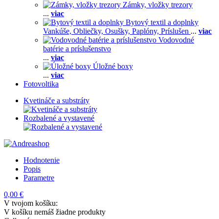
Zámky, vložky trezory
...
viac
Bytový textil a doplnky
Vankúše,
Obliečky,
Osušky,
Paplóny,
Príslušen
...
viac
Vodovodné
batérie a príslušenstvo
...
viac
Úložné boxy
...
viac
Fotovoltika
Kvetináče a substráty
Rozbalené a vystavené
Hodnotenie
Popis
Parametre
0,00 €
V tvojom košíku:
V košíku nemáš žiadne produkty