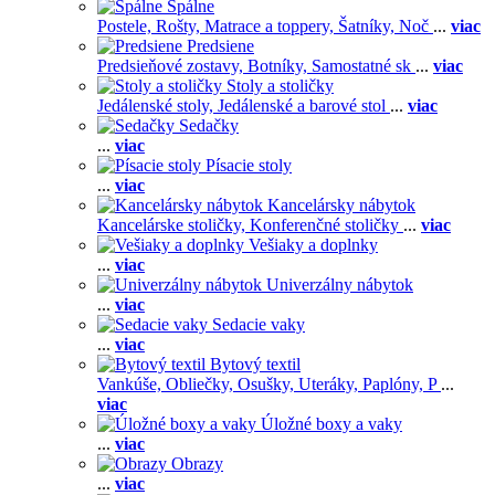
Spálne
Postele,
Rošty,
Matrace a toppery,
Šatníky,
Noč
...
viac
Predsiene
Predsieňové zostavy,
Botníky,
Samostatné sk
...
viac
Stoly a stoličky
Jedálenské stoly,
Jedálenské a barové stol
...
viac
Sedačky
...
viac
Písacie stoly
...
viac
Kancelársky nábytok
Kancelárske stoličky,
Konferenčné stoličky
...
viac
Vešiaky a doplnky
...
viac
Univerzálny nábytok
...
viac
Sedacie vaky
...
viac
Bytový textil
Vankúše,
Obliečky,
Osušky,
Uteráky,
Paplóny,
P
...
viac
Úložné boxy a vaky
...
viac
Obrazy
...
viac