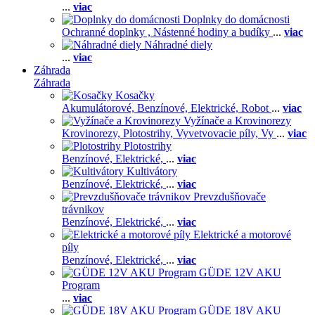
...
viac
Doplnky do domácnosti
Ochranné doplnky ,
Nástenné hodiny a budíky
...
viac
Náhradné diely
...
viac
Záhrada
Záhrada
Kosačky
Akumulátorové,
Benzínové,
Elektrické,
Robot
...
viac
Vyžínače a Krovinorezy
Krovinorezy,
Plotostrihy,
Vyvetvovacie píly,
Vy
...
viac
Plotostrihy
Benzínové,
Elektrické,
...
viac
Kultivátory
Benzínové,
Elektrické,
...
viac
Prevzdušňovače
trávnikov
Benzínové,
Elektrické,
...
viac
Elektrické a motorové
píly
Benzínové,
Elektrické,
...
viac
GÜDE 12V AKU
Program
...
viac
GÜDE 18V AKU