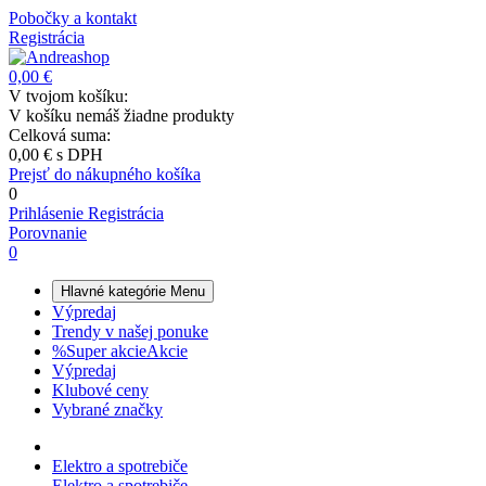
Pobočky a kontakt
Registrácia
0,00 €
V tvojom košíku:
V košíku nemáš žiadne produkty
Celková suma:
0,00 €
s DPH
Prejsť do nákupného košíka
0
Prihlásenie
Registrácia
Porovnanie
0
Hlavné kategórie
Menu
Výpredaj
Trendy v našej ponuke
%
Super akcie
Akcie
Výpredaj
Klubové ceny
Vybrané značky
Elektro a spotrebiče
Elektro a spotrebiče