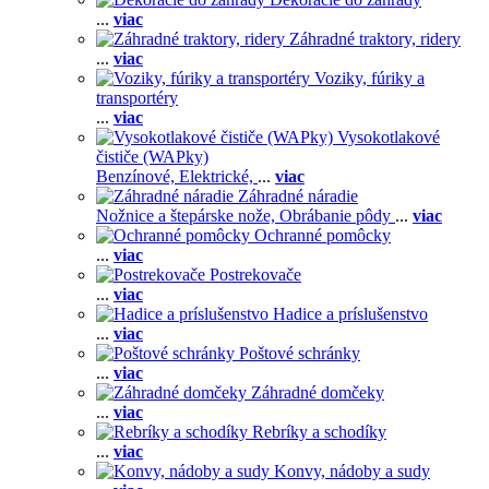
...
viac
Záhradné traktory, ridery
...
viac
Voziky, fúriky a
transportéry
...
viac
Vysokotlakové
čističe (WAPky)
Benzínové,
Elektrické,
...
viac
Záhradné náradie
Nožnice a štepárske nože,
Obrábanie pôdy
...
viac
Ochranné pomôcky
...
viac
Postrekovače
...
viac
Hadice a príslušenstvo
...
viac
Poštové schránky
...
viac
Záhradné domčeky
...
viac
Rebríky a schodíky
...
viac
Konvy, nádoby a sudy