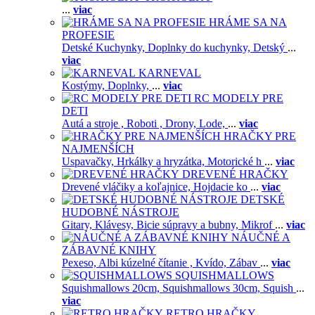
...
viac
HRÁME SA NA
PROFESIE
Detské Kuchynky,
Doplnky do kuchynky,
Detský
...
viac
KARNEVAL
Kostýmy,
Doplnky,
...
viac
RC MODELY PRE
DETI
Autá a stroje ,
Roboti ,
Drony,
Lode,
...
viac
HRAČKY PRE
NAJMENŠÍCH
Uspavačky,
Hrkálky a hryzátka,
Motorické h
...
viac
DREVENÉ HRAČKY
Drevené vláčiky a koľajnice,
Hojdacie ko
...
viac
DETSKÉ
HUDOBNÉ NÁSTROJE
Gitary,
Klávesy,
Bicie súpravy a bubny,
Mikrof
...
viac
NÁUČNÉ A
ZÁBAVNÉ KNIHY
Pexeso,
Albi kúzelné čítanie ,
Kvído,
Zábav
...
viac
SQUISHMALLOWS
Squishmallows 20cm,
Squishmallows 30cm,
Squish
...
viac
RETRO HRAČKY