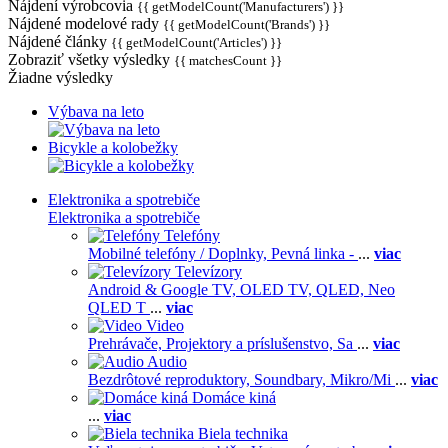
Nájdení výrobcovia
{{ getModelCount('Manufacturers') }}
Nájdené modelové rady
{{ getModelCount('Brands') }}
Nájdené články
{{ getModelCount('Articles') }}
Zobraziť všetky výsledky
{{ matchesCount }}
Žiadne výsledky
Výbava na leto
Bicykle a kolobežky
Elektronika a spotrebiče
Elektronika a spotrebiče
Telefóny
Mobilné telefóny / Doplnky,
Pevná linka -
...
viac
Televízory
Android & Google TV,
OLED TV,
QLED, Neo
QLED T
...
viac
Video
Prehrávače,
Projektory a príslušenstvo,
Sa
...
viac
Audio
Bezdrôtové reproduktory,
Soundbary,
Mikro/Mi
...
viac
Domáce kiná
...
viac
Biela technika