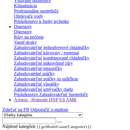
Vstavané spotrebiče
Klimatizácia
Profesionálne spotrebiče
Ohrievače vody
Príslušenstvo k bielej technike
Digestory
Digestory
Rúry na pečenie
Varné dosky
Zabudovateľné jednodverové chladničky
Zabudovateľné kávovary / espressá
Zabudovateľné kombinované chladničky
Zabudovateľné mikrovlnné rúry
Zabudovateľné mrazničky
Zabudovatelné práčky
Zabudovateľné práčky so sušičkou
Zabudovateľné vínotéky
Zabudovateľné umývačky riadu
Príslušenstvo Zabudovateľné Spotrebiče
Ariston - Hotpoint HNP 9.6 AMK
Zdieľať na FB
Odporučiť e-mailom
Nájdené kategórie
{{ getModelCount('Categories') }}