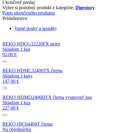
Ukončený predaj
Vyber si podobný produkt z kategórie:
Digestory
Popis ukončeného produktu
Príslušenstvo
Varné dosky a sporáky
BEKO HDCG32220FX nerez
Skladom 1 kus
92,00 €
BEKO HDMC32400TX čierna
Skladom 3 kusy
147,00 €
BEKO HDMI32400DTX čierna vystavený kus
Skladom 1 kus
227,00 €
BEKO HIC64404T čierna
Na objednávku