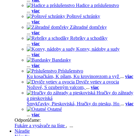
Hadice a príslušenstvo
...
viac
Poštové schránky
...
viac
Záhradné domčeky
...
viac
Rebríky a schodíky
...
viac
Konvy, nádoby a sudy
...
viac
Bandasky
...
viac
Príslušenstvo
Ku kosačkám,
K pílam,
Ku krovinorezom a vyž
...
viac
Drviče vetiev a ovocia
Nožové,
S ozubeným valcom,
...
viac
Hračky do záhrady
a pieskoviská
Šmykľavky,
Pieskoviská,
Hračky do piesku,
Ho
...
viac
Ostatné
...
viac
Odporúčame:
Fukáre a vysávače na líste
, ...
Náradie