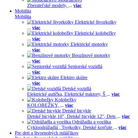
Zberateľské modely,
...
viac
Mobilita
Mobilita
Elektrické štvorkolky
...
viac
Elektrické kolobežky
...
viac
Elektrické motorky
...
viac
Benzínové motorky
...
viac
Seniorské vozidlá
...
viac
Elektro skútre
...
viac
Detské vozidlá
Elektrické autíčka,
Elektrické traktory,
Š
...
viac
Kolobežky
KOLOBEŽKY,
...
viac
Detské bicykle
Detské bicykle 10",
Detské bicykle 12",
Dets
...
viac
Odrážadla a vozítka
Cykloodrážadlá ,
Trojkolky,
Detské korčule
...
viac
Pre deti a štvornohých miláčikov