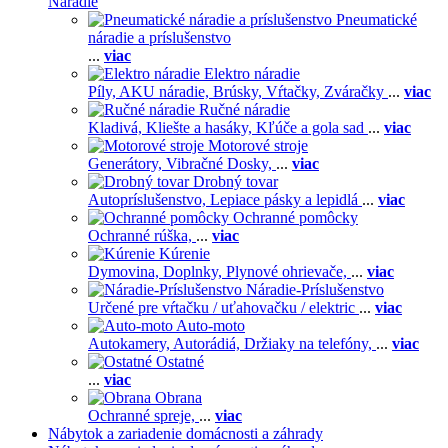
Náradie
Pneumatické
náradie a príslušenstvo
...
viac
Elektro náradie
Píly,
AKU náradie,
Brúsky,
Vŕtačky,
Zváračky
...
viac
Ručné náradie
Kladivá,
Kliešte a hasáky,
Kľúče a gola sad
...
viac
Motorové stroje
Generátory,
Vibračné Dosky,
...
viac
Drobný tovar
Autopríslušenstvo,
Lepiace pásky a lepidlá
...
viac
Ochranné pomôcky
Ochranné rúška,
...
viac
Kúrenie
Dymovina,
Doplnky,
Plynové ohrievače,
...
viac
Náradie-Príslušenstvo
Určené pre vŕtačku / uťahovačku / elektric
...
viac
Auto-moto
Autokamery,
Autorádiá,
Držiaky na telefóny,
...
viac
Ostatné
...
viac
Obrana
Ochranné spreje,
...
viac
Nábytok a zariadenie domácnosti a záhrady