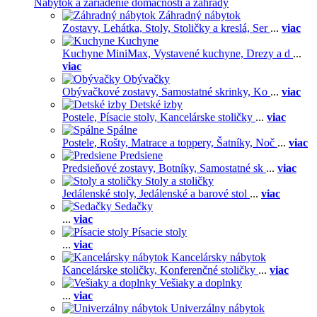
Nábytok a zariadenie domácnosti a záhrady
Záhradný nábytok
Zostavy,
Lehátka,
Stoly,
Stoličky a kreslá,
Ser
...
viac
Kuchyne
Kuchyne MiniMax,
Vystavené kuchyne,
Drezy a d
...
viac
Obývačky
Obývačkové zostavy,
Samostatné skrinky,
Ko
...
viac
Detské izby
Postele,
Písacie stoly,
Kancelárske stoličky
...
viac
Spálne
Postele,
Rošty,
Matrace a toppery,
Šatníky,
Noč
...
viac
Predsiene
Predsieňové zostavy,
Botníky,
Samostatné sk
...
viac
Stoly a stoličky
Jedálenské stoly,
Jedálenské a barové stol
...
viac
Sedačky
...
viac
Písacie stoly
...
viac
Kancelársky nábytok
Kancelárske stoličky,
Konferenčné stoličky
...
viac
Vešiaky a doplnky
...
viac
Univerzálny nábytok