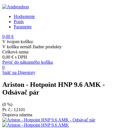
Hodnotenie
Popis
Parametre
0,00 €
V tvojom košíku:
V košíku nemáš žiadne produkty
Celková suma:
0,00 €
s DPH
Prejsť do nákupného košíka
0
Späť na Digestory
Ariston - Hotpoint HNP 9.6 AMK
-
Odsávač pár
(0 %)
Pr. č.: 12101
Doprava zdarma