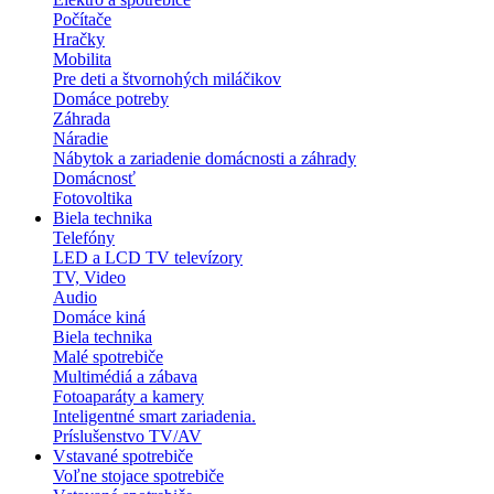
Počítače
Hračky
Mobilita
Pre deti a štvornohých miláčikov
Domáce potreby
Záhrada
Náradie
Nábytok a zariadenie domácnosti a záhrady
Domácnosť
Fotovoltika
Biela technika
Telefóny
LED a LCD TV televízory
TV, Video
Audio
Domáce kiná
Biela technika
Malé spotrebiče
Multimédiá a zábava
Fotoaparáty a kamery
Inteligentné smart zariadenia.
Príslušenstvo TV/AV
Vstavané spotrebiče
Voľne stojace spotrebiče