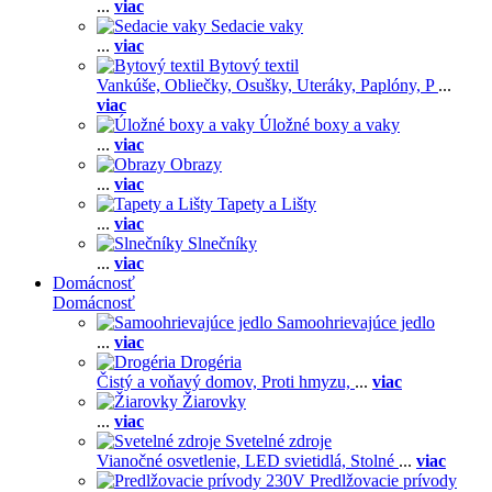
...
viac
Sedacie vaky
...
viac
Bytový textil
Vankúše,
Obliečky,
Osušky,
Uteráky,
Paplóny,
P
...
viac
Úložné boxy a vaky
...
viac
Obrazy
...
viac
Tapety a Lišty
...
viac
Slnečníky
...
viac
Domácnosť
Domácnosť
Samoohrievajúce jedlo
...
viac
Drogéria
Čistý a voňavý domov,
Proti hmyzu,
...
viac
Žiarovky
...
viac
Svetelné zdroje
Vianočné osvetlenie,
LED svietidlá,
Stolné
...
viac
Predlžovacie prívody