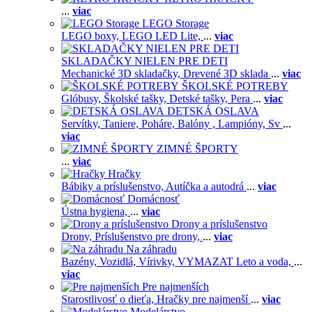
...
viac
LEGO Storage
LEGO boxy,
LEGO LED Lite,
...
viac
SKLADAČKY NIELEN PRE DETI
Mechanické 3D skladačky,
Drevené 3D sklada
...
viac
ŠKOLSKÉ POTREBY
Glóbusy,
Školské tašky,
Detské tašky,
Pera
...
viac
DETSKÁ OSLAVA
Servítky,
Taniere,
Poháre,
Balóny ,
Lampióny,
Sv
...
viac
ZIMNÉ ŠPORTY
...
viac
Hračky
Bábiky a príslušenstvo,
Autíčka a autodrá
...
viac
Domácnosť
Ústna hygiena,
...
viac
Drony a príslušenstvo
Drony,
Príslušenstvo pre drony,
...
viac
Na záhradu
Bazény,
Vozidlá,
Vírivky,
VYMAZAT Leto a voda,
...
viac
Pre najmenších
Starostlivosť o dieťa,
Hračky pre najmenší
...
viac
Modelárstvo