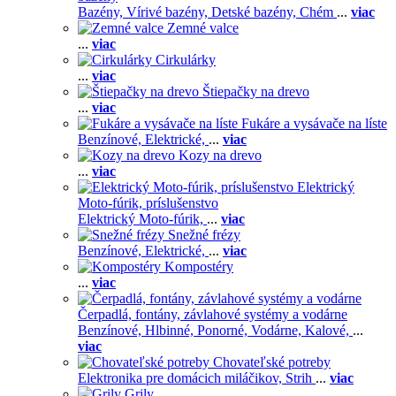
Bazény,
Vírivé bazény,
Detské bazény,
Chém
...
viac
Zemné valce
...
viac
Cirkulárky
...
viac
Štiepačky na drevo
...
viac
Fukáre a vysávače na líste
Benzínové,
Elektrické,
...
viac
Kozy na drevo
...
viac
Elektrický
Moto-fúrik, príslušenstvo
Elektrický Moto-fúrik,
...
viac
Snežné frézy
Benzínové,
Elektrické,
...
viac
Kompostéry
...
viac
Čerpadlá, fontány, závlahové systémy a vodárne
Benzínové,
Hlbinné,
Ponorné,
Vodárne,
Kalové,
...
viac
Chovateľské potreby
Elektronika pre domácich miláčikov,
Strih
...
viac
Grily