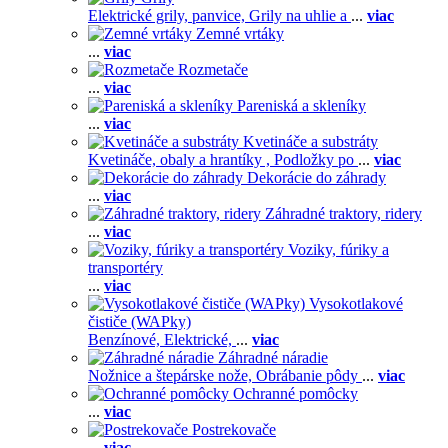
Elektrické grily, panvice,
Grily na uhlie a
...
viac
Zemné vrtáky
...
viac
Rozmetače
...
viac
Pareniská a skleníky
...
viac
Kvetináče a substráty
Kvetináče, obaly a hrantíky ,
Podložky po
...
viac
Dekorácie do záhrady
...
viac
Záhradné traktory, ridery
...
viac
Voziky, fúriky a
transportéry
...
viac
Vysokotlakové
čističe (WAPky)
Benzínové,
Elektrické,
...
viac
Záhradné náradie
Nožnice a štepárske nože,
Obrábanie pôdy
...
viac
Ochranné pomôcky
...
viac
Postrekovače
...
viac