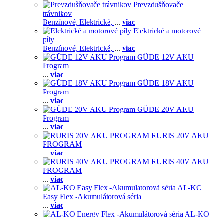
Prevzdušňovače
trávnikov
Benzínové,
Elektrické,
...
viac
Elektrické a motorové
píly
Benzínové,
Elektrické,
...
viac
GÜDE 12V AKU
Program
...
viac
GÜDE 18V AKU
Program
...
viac
GÜDE 20V AKU
Program
...
viac
RURIS 20V AKU
PROGRAM
...
viac
RURIS 40V AKU
PROGRAM
...
viac
AL-KO
Easy Flex -Akumulátorová séria
...
viac
AL-KO