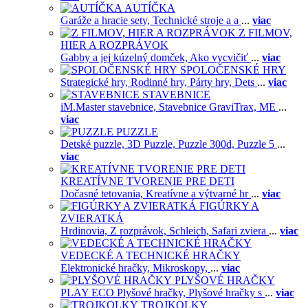
AUTÍČKA
Garáže a hracie sety,
Technické stroje a a
...
viac
Z FILMOV,
HIER A ROZPRÁVOK
Gabby a jej kúzelný domček,
Ako vycvičiť
...
viac
SPOLOČENSKÉ HRY
Strategické hry,
Rodinné hry,
Párty hry,
Dets
...
viac
STAVEBNICE
iM.Master stavebnice,
Stavebnice GraviTrax,
ME
...
viac
PUZZLE
Detské puzzle,
3D Puzzle,
Puzzle 300d,
Puzzle 5
...
viac
KREATÍVNE TVORENIE PRE DETI
Dočasné tetovania,
Kreatívne a výtvarné hr
...
viac
FIGÚRKY A
ZVIERATKÁ
Hrdinovia,
Z rozprávok,
Schleich,
Safari zviera
...
viac
VEDECKÉ A TECHNICKÉ HRAČKY
Elektronické hračky,
Mikroskopy,
...
viac
PLYŠOVÉ HRAČKY
PLAY ECO Plyšové hračky,
Plyšové hračky s
...
viac
TROJKOLKY