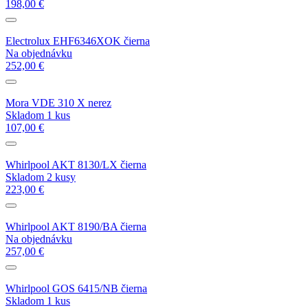
198,00 €
Electrolux EHF6346XOK čierna
Na objednávku
252,00 €
Mora VDE 310 X nerez
Skladom 1 kus
107,00 €
Whirlpool AKT 8130/LX čierna
Skladom 2 kusy
223,00 €
Whirlpool AKT 8190/BA čierna
Na objednávku
257,00 €
Whirlpool GOS 6415/NB čierna
Skladom 1 kus