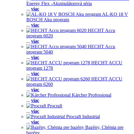
Energy Flex -Akumulátorová séria
...
viac
AL-KO 18 V
BOSCH Aku program
...
viac
HECHT Accu
program 6020
...
viac
HECHT Accu
program 5040
...
viac
HECHT ACCU
program 1278
...
viac
HECHT ACCU
program 6260
...
viac
Kärcher Professional
...
viac
Procraft
...
viac
Procraft Industrial
...
viac
Bazény, Chémia pre
bazény