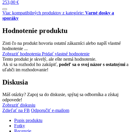
253,00 €
Viac kompatibilných produktov z kategórie:
Varné dosky a
sporáky
Hodnotenie produktu
Zisti čo na produkt hovoria ostatní zákazníci alebo napíš vlastné
hodnotenie ...
Zobraziť hodnotenia
Pridať vlastné hodnotenie
Tento produkt je skvelý, ale ešte nemá hodnotenie.
Ak si sa rozhodol ho zakúpiť,
podeľ sa o svoj názor s ostatnými
a
uľahči im rozhodovanie!
Diskusia
Máš otázky? Zapoj sa do diskusie, spýtaj sa odborníka a získaj
odpovede!
Zobraziť diskusiu
Zdieľať na FB
Odporučiť e-mailom
Popis produktu
Fotky
Recenzie