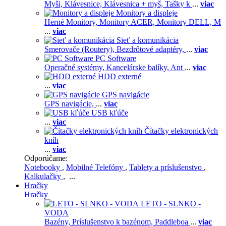
Myši,
Klávesnice,
Klávesnica + myš,
Tašky k
...
viac
Monitory a displeje
Herné Monitory,
Monitory ACER,
Monitory DELL,
M
...
viac
Sieť a komunikácia
Smerovače (Routery),
Bezdrôtové adaptéry,
...
viac
PC Software
Operačné systémy,
Kancelárske balíky,
Ant
...
viac
HDD externé
...
viac
GPS navigácie
GPS navigácie,
...
viac
USB kľúče
...
viac
Čítačky elektronických
kníh
...
viac
Odporúčame:
Notebooky
,
Mobilné Telefóny
,
Tablety a príslušenstvo
,
Kalkulačky
, ...
Hračky
Hračky
LETO - SLNKO -
VODA
Bazény,
Príslušenstvo k bazénom,
Paddleboa
...
viac