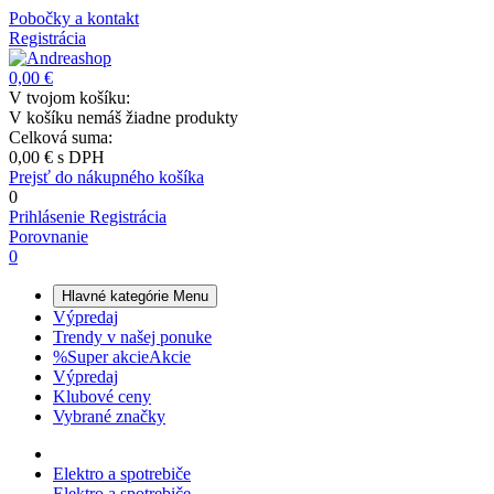
Pobočky a kontakt
Registrácia
0,00 €
V tvojom košíku:
V košíku nemáš žiadne produkty
Celková suma:
0,00 €
s DPH
Prejsť do nákupného košíka
0
Prihlásenie
Registrácia
Porovnanie
0
Hlavné kategórie
Menu
Výpredaj
Trendy v našej ponuke
%
Super akcie
Akcie
Výpredaj
Klubové ceny
Vybrané značky
Elektro a spotrebiče
Elektro a spotrebiče