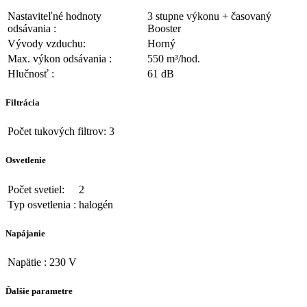
Nastaviteľné hodnoty
3 stupne výkonu + časovaný
odsávania :
Booster
Vývody vzduchu:
Horný
Max. výkon odsávania :
550 m³/hod.
Hlučnosť :
61 dB
Filtrácia
Počet tukových filtrov:
3
Osvetlenie
Počet svetiel:
2
Typ osvetlenia :
halogén
Napájanie
Napätie :
230 V
Ďalšie parametre