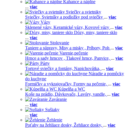
Kahance a náplne
...
viac
Sviečky a svietniky
Sviečky,
Svietníky a podložky pod sviečky
...
viac
Vázy
Sklenené vázy,
Keramické vázy,
Kovové vázy
...
viac
Dózy, misy, taniere sklo
...
viac
Stolovanie
Taniere a súpravy,
Misy a misky ,
Príbory,
Poh
...
viac
Varenie,pečenie
Hrnce a sady hrncov ,
Tlakové hrnce,
Panvice,
...
viac
Párty
Tortové sviečky a fontány,
Napichovátka,
...
viac
Náradie a pomôcky
do kuchyne
Formičky a vykrajovačky,
Formy na pečenie,
...
viac
Kúpelňa a WC
Koše na prádlo,
Dávkovače,
Lavóry, vandle,
...
viac
Zaváranie
...
viac
Sušiaky
...
viac
Žehlenie
Poťahy na žehliace dosky,
Žehliace dosky,
...
viac