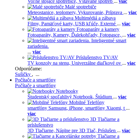
Voľne stojace spotrebiče,
Vstavané spotreb
...
viac
Malé spotrebiče
Meteostanice, teplomery,
Vykurovanie,
Príprava
...
viac
Multimédiá a zábava
Filmy,
Pamäťové karty,
USB kľúče,
Externé
...
viac
Fotoaparáty a kamery
Fotoaparáty,
Kamery,
Ďalekohľady,
Fotopasce,
...
viac
Inteligentné smart
zariadenia.
...
viac
Príslušenstvo TV/AV
TV konzoly na stenu,
Univerzálne diaľkové ov
...
viac
Odporúčame:
Sušičky
, ...
Počítače a smartfóny
Počítače a smartfóny
Notebooky
Študentský spoľahlivý Notebook,
Štúdium
...
viac
Mobilné Telefóny
smartfóny Samsung,
iPhone,
smartfóny Xiaomi,
t
...
viac
3D Tlačiarne a
príslušenstvo
3D Tlačiarne,
Náplne pre 3D Tlač,
Príslušen
...
viac
Tlačiarne a