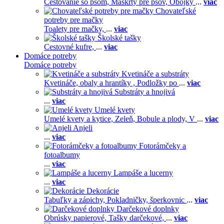
Cestovanie so psom,
Maškrty pre psov,
Obojky
...
viac
Chovateľské
potreby pre mačky
Toalety pre mačky,
...
viac
Školské tašky
Cestovné kufre,
...
viac
Domáce potreby
Domáce potreby
Kvetináče a substráty
Kvetináče, obaly a hrantíky ,
Podložky po
...
viac
Substráty a hnojivá
...
viac
Umelé kvety
Umelé kvety a kytice,
Zeleň,
Bobule a plody,
V
...
viac
Anjeli
...
viac
Fotorámčeky a
fotoalbumy
...
viac
Lampáše a lucerny
...
viac
Dekorácie
Tabuľky a zápichy,
Pokladničky, šperkovnic
...
viac
Darčekové doplnky
Obrúsky papierové,
Tašky darčekové,
...
viac