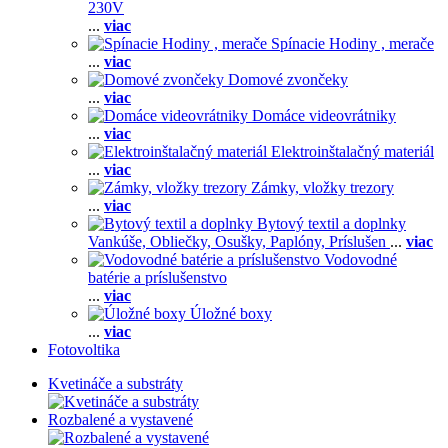
230V
...
viac
Spínacie Hodiny , merače
...
viac
Domové zvončeky
...
viac
Domáce videovrátniky
...
viac
Elektroinštalačný materiál
...
viac
Zámky, vložky trezory
...
viac
Bytový textil a doplnky
Vankúše,
Obliečky,
Osušky,
Paplóny,
Príslušen
...
viac
Vodovodné
batérie a príslušenstvo
...
viac
Úložné boxy
...
viac
Fotovoltika
Kvetináče a substráty
Rozbalené a vystavené