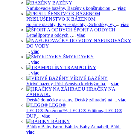
BAZÉNY
Nafukovacie bazény,
Bazény s konštrukciou,
...
viac
PRISLUŠENSTVO K BÁZENOM
Solárne plachty,
Krycie plachty ,
Schodíky,
Vy
...
viac
ŠPORT A ODDYCH
Letné športy a oddych ,
...
viac
NAFUKOVAČKY
DO VODY
...
viac
ŠMYKĽAVKY
...
viac
TRAMPOLÍNY
...
viac
VÍRIVÉ BAZÉNY
Vírivé bazény,
Príslušenstvo k vírivým ba
...
viac
HRAČKY NA
ZÁHRADU
Detské domčeky a stany,
Detský záhradný ná
...
viac
LEGO®
LEGO® Pokémon™,
LEGO® Editions,
LEGO®
DUP
...
viac
BÁBIKY
Bábiky Baby Born,
Bábiky Baby Annabell,
Bábi
...
viac