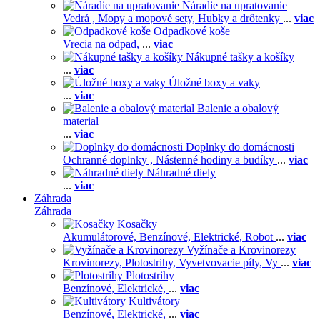
Náradie na upratovanie
Vedrá ,
Mopy a mopové sety,
Hubky a drôtenky
...
viac
Odpadkové koše
Vrecia na odpad,
...
viac
Nákupné tašky a košíky
...
viac
Úložné boxy a vaky
...
viac
Balenie a obalový
material
...
viac
Doplnky do domácnosti
Ochranné doplnky ,
Nástenné hodiny a budíky
...
viac
Náhradné diely
...
viac
Záhrada
Záhrada
Kosačky
Akumulátorové,
Benzínové,
Elektrické,
Robot
...
viac
Vyžínače a Krovinorezy
Krovinorezy,
Plotostrihy,
Vyvetvovacie píly,
Vy
...
viac
Plotostrihy
Benzínové,
Elektrické,
...
viac
Kultivátory
Benzínové,
Elektrické,
...
viac