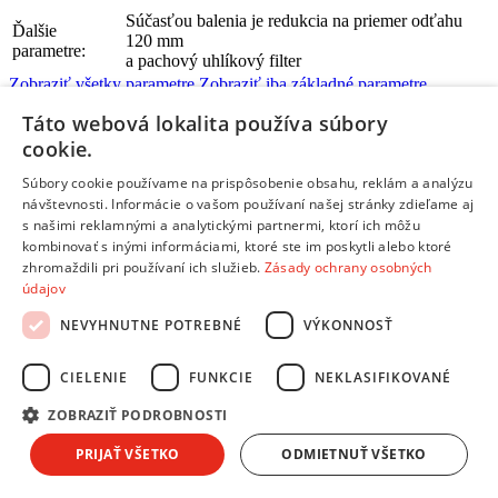
Súčasťou balenia je redukcia na priemer odťahu
Ďalšie
120 mm
parametre:
a pachový uhlíkový filter
Zobraziť všetky parametre
Zobraziť iba základné parametre
Tento produkt nájdete aj v častiach:
Táto webová lokalita používa súbory
Digestory
cookie.
Digestory
Súbory cookie používame na prispôsobenie obsahu, reklám a analýzu
návštevnosti. Informácie o vašom používaní našej stránky zdieľame aj
s našimi reklamnými a analytickými partnermi, ktorí ich môžu
Žiadne dostupné recenzie
kombinovať s inými informáciami, ktoré ste im poskytli alebo ktoré
zhromaždili pri používaní ich služieb.
Zásady ochrany osobných
Pridať hodnotenie
údajov
Hodnotenie produktu:
Ariston - Hotpoint HNP 9.6 AMK
Tvoj email:
*
NEVYHNUTNE POTREBNÉ
VÝKONNOSŤ
Tvoje meno:
*
CIELENIE
FUNKCIE
NEKLASIFIKOVANÉ
ZOBRAZIŤ PODROBNOSTI
Email nebude zverejnený
Ochrana osobných údajov
Polia označené hviezdičkou sú povinné
PRIJAŤ VŠETKO
ODMIETNUŤ VŠETKO
Hodnotenie:
*