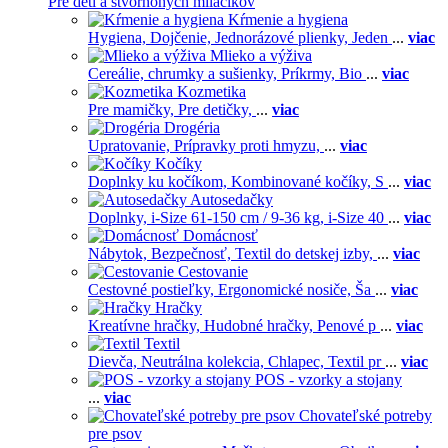
Pre deti a štvornohých miláčikov
Kŕmenie a hygiena
Hygiena,
Dojčenie,
Jednorázové plienky,
Jeden
...
viac
Mlieko a výživa
Cereálie, chrumky a sušienky,
Príkrmy,
Bio
...
viac
Kozmetika
Pre mamičky,
Pre detičky,
...
viac
Drogéria
Upratovanie,
Prípravky proti hmyzu,
...
viac
Kočíky
Doplnky ku kočíkom,
Kombinované kočíky,
S
...
viac
Autosedačky
Doplnky,
i-Size 61-150 cm / 9-36 kg,
i-Size 40
...
viac
Domácnosť
Nábytok,
Bezpečnosť,
Textil do detskej izby,
...
viac
Cestovanie
Cestovné postieľky,
Ergonomické nosiče,
Ša
...
viac
Hračky
Kreatívne hračky,
Hudobné hračky,
Penové p
...
viac
Textil
Dievča,
Neutrálna kolekcia,
Chlapec,
Textil pr
...
viac
POS - vzorky a stojany
...
viac
Chovateľské potreby
pre psov