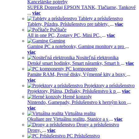
Kancelárske potreby
SUPER Dopredaj EPSON TANK,
Tlačiarne,
Tankové
...
viac
Tablety a príslušenstvo
Tablety,
Púzdra,
Príslušenstvo pre tablety,
...
viac
Počítače
All in one PC,
Zostavy PC,
Mini PC,
...
viac
Gaming
Gaming PC a notebooky,
Gaming monitory a pro
...
viac
Nositeľná elektronika
Detské smart hodinky,
Smart náramky,
Smart h
...
viac
PC komponenty
Pamäte RAM,
Pevné disky,
Výmenné kity a boxy
...
viac
Projektory a príslušenstvo
Projektory,
Plátna,
Držiaky,
Príslušenstvo k p
...
viac
Herné konzoly
Nintendo,
Gamepady,
Príslušenstvo k herným kon
...
viac
Virtuálna realita
Okuliare pre Virtuálnu realitu,
Stanice a s
...
viac
Drony a príslušenstvo
Drony,
...
viac
PC Príslušenstvo