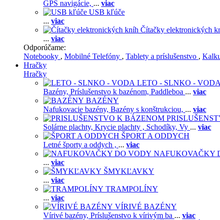
GPS navigácie,
...
viac
USB kľúče
...
viac
Čítačky elektronických k
...
viac
Odporúčame:
Notebooky
,
Mobilné Telefóny
,
Tablety a príslušenstvo
,
Kalk
Hračky
Hračky
LETO - SLNKO - VOD
Bazény,
Príslušenstvo k bazénom,
Paddleboa
...
viac
BAZÉNY
Nafukovacie bazény,
Bazény s konštrukciou,
...
viac
PRISLUŠENS
Solárne plachty,
Krycie plachty ,
Schodíky,
Vy
...
viac
ŠPORT A ODDYCH
Letné športy a oddych ,
...
viac
NAFUKOVAČKY 
...
viac
ŠMYKĽAVKY
...
viac
TRAMPOLÍNY
...
viac
VÍRIVÉ BAZÉNY
Vírivé bazény,
Príslušenstvo k vírivým ba
...
viac