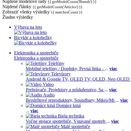
Nájdené modelové rady
{{ getModelCount('Brands') }}
Nájdené články
{{ getModelCount('Articles') }}
Zobraziť všetky výsledky
{{ matchesCount }}
Žiadne výsledky
Výbava na leto
Bicykle a kolobežky
Elektronika a spotrebiče
Elektronika a spotrebiče
Telefóny
Mobilné telefóny / Doplnky,
Pevná linka -
...
viac
Televízory
Android & Google TV,
OLED TV,
QLED, Neo QLED
Video
Prehrávače,
Projektory a príslušenstvo,
Sa
...
viac
Audio
Bezdrôtové reproduktory,
Soundbary,
Mikro/Mi
...
viac
Domáce kiná
...
viac
Biela technika
Voľne stojace spotrebiče,
Vstavané spotreb
...
viac
Malé spotrebiče