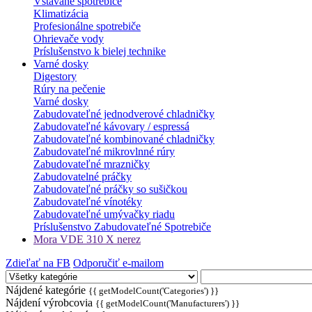
Vstavané spotrebiče
Klimatizácia
Profesionálne spotrebiče
Ohrievače vody
Príslušenstvo k bielej technike
Varné dosky
Digestory
Rúry na pečenie
Varné dosky
Zabudovateľné jednodverové chladničky
Zabudovateľné kávovary / espressá
Zabudovateľné kombinované chladničky
Zabudovateľné mikrovlnné rúry
Zabudovateľné mrazničky
Zabudovatelné práčky
Zabudovateľné práčky so sušičkou
Zabudovateľné vínotéky
Zabudovateľné umývačky riadu
Príslušenstvo Zabudovateľné Spotrebiče
Mora VDE 310 X nerez
Zdieľať na FB
Odporučiť e-mailom
Nájdené kategórie
{{ getModelCount('Categories') }}
Nájdení výrobcovia
{{ getModelCount('Manufacturers') }}