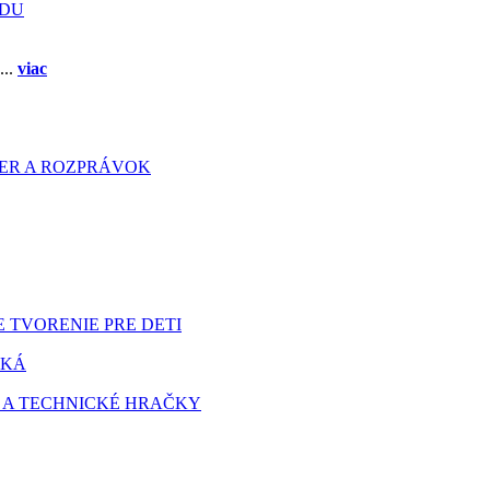
ADU
...
viac
HIER A ROZPRÁVOK
 TVORENIE PRE DETI
TKÁ
 A TECHNICKÉ HRAČKY