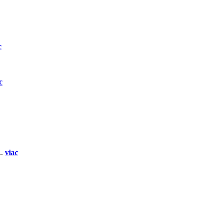
c
c
..
viac