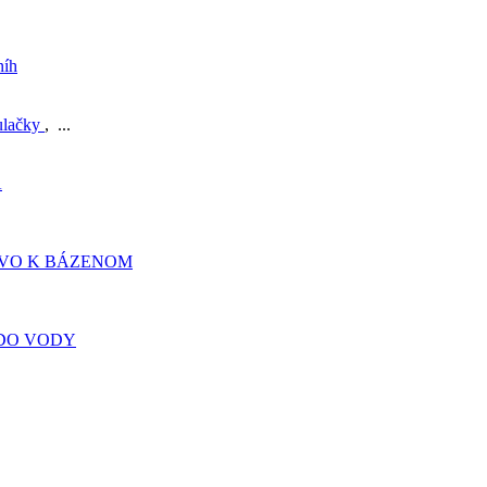
níh
ulačky
, ...
A
TVO K BÁZENOM
DO VODY