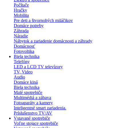
Počítače
Hračky
Mobilita
Pre deti a štvornohých miláčikov
Domáce potreby
Záhrada
Náradie
Nábytok a zariadenie domácnosti a záhrady
Domácnosť
Fotovoltika
Biela technika
Telefóny
LED a LCD TV televízory
TV, Video
Audio
Domáce kiná
Biela technika
Malé spotrebiče
Multimédiá a zábava
Fotoaparáty a kamery
Inteligentné smart zariadenia.
Príslušenstvo TV/AV
Vstavané spotrebiče
Voľne stojace spotrebiče