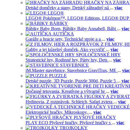
HRAČKY NA ZÁHR
Detské domčeky a stany,
Detský záhradný ná
...
viac
LEGO®
LEGO® Pokémon™,
LEGO® Editions,
LEGO® DUP
BÁBIKY
Bábiky Baby Born,
Bábiky Baby Annabell,
Bábi
...
viac
AUTÍČKA
Garáže a hracie sety,
Technické stroje a a
...
viac
Z FILMOV, 
Gabby a jej kúzelný domček,
Ako vycvičiť
...
viac
SPOLOČENSKÉ HRY
Strategické hry,
Rodinné hry,
Párty hry,
Dets
...
viac
STAVEBNICE
iM.Master stavebnice,
Stavebnice GraviTrax,
ME
...
viac
PUZZLE
Detské puzzle,
3D Puzzle,
Puzzle 300d,
Puzzle 5
...
viac
KREATÍVNE
Dočasné tetovania,
Kreatívne a výtvarné hr
...
viac
FIGÚRKY A ZVIERA
Hrdinovia,
Z rozprávok,
Schleich,
Safari zviera
...
viac
VEDECKÉ
Elektronické hračky,
Mikroskopy,
...
viac
PLYŠOVÉ HRAČKY
PLAY ECO Plyšové hračky,
Plyšové hračky s
...
viac
TROJKOLKY