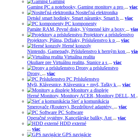
Gaming
Gaming PC a notebooky,
Gaming monitory a pro
...
viac
Nositeľná elektronika
Detské smart hodinky,
Smart náramky,
Smart h
...
viac
PC komponenty
Pamäte RAM,
Pevné disky,
Výmenné kity a boxy
...
via
Projektory a príslušenstvo
Projektory,
Plátna,
Držiaky,
Príslušenstvo k p
...
viac
Herné konzoly
Nintendo,
Gamepady,
Príslušenstvo k herným kon
...
via
Virtuálna realita
Okuliare pre Virtuálnu realitu,
Stanice a s
...
viac
Drony a príslušenstvo
Drony,
...
viac
PC Príslušenstvo
Myši,
Klávesnice,
Klávesnica + myš,
Tašky k
...
viac
Monitory a displeje
Herné Monitory,
Monitory ACER,
Monitory DELL,
M
.
Sieť a komunikácia
Smerovače (Routery),
Bezdrôtové adaptéry,
...
viac
PC Software
Operačné systémy,
Kancelárske balíky,
Ant
...
viac
HDD externé
...
viac
GPS navigácie