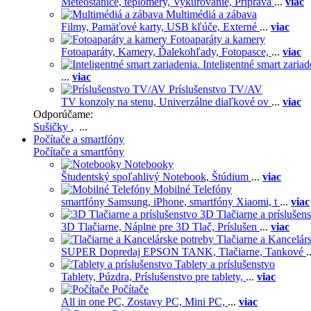
Meteostanice, teplomery,
Vykurovanie,
Príprava
...
viac
Multimédiá a zábava
Filmy,
Pamäťové karty,
USB kľúče,
Externé
...
viac
Fotoaparáty a kamery
Fotoaparáty,
Kamery,
Ďalekohľady,
Fotopasce,
...
viac
Inteligentné smart zariad
...
viac
Príslušenstvo TV/AV
TV konzoly na stenu,
Univerzálne diaľkové ov
...
viac
Odporúčame:
Sušičky
, ...
Počítače a smartfóny
Počítače a smartfóny
Notebooky
Študentský spoľahlivý Notebook,
Štúdium
...
viac
Mobilné Telefóny
smartfóny Samsung,
iPhone,
smartfóny Xiaomi,
t
...
viac
3D Tlačiarne a príslušen
3D Tlačiarne,
Náplne pre 3D Tlač,
Príslušen
...
viac
Tlačiarne a Kancelár
SUPER Dopredaj EPSON TANK,
Tlačiarne,
Tankové
.
Tablety a príslušenstvo
Tablety,
Púzdra,
Príslušenstvo pre tablety,
...
viac
Počítače
All in one PC,
Zostavy PC,
Mini PC,
...
viac