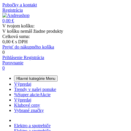
Pobočky a kontakt
Registrácia
0,00 €
V tvojom košíku:
V košíku nemáš žiadne produkty
Celková suma:
0,00 €
s DPH
Prejsť do nákupného košíka
0
Prihlásenie
Registrácia
Porovnanie
0
Hlavné kategórie
Menu
Výpredaj
Trendy v našej ponuke
%
Super akcie
Akcie
Výpredaj
Klubové ceny
Vybrané značky
Elektro a spotrebiče
Elektro a spotrebiče