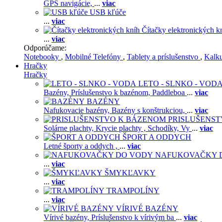
GPS navigácie,
...
viac
USB kľúče
...
viac
Čítačky elektronických k
...
viac
Odporúčame:
Notebooky
,
Mobilné Telefóny
,
Tablety a príslušenstvo
,
Kalk
Hračky
Hračky
LETO - SLNKO - VOD
Bazény,
Príslušenstvo k bazénom,
Paddleboa
...
viac
BAZÉNY
Nafukovacie bazény,
Bazény s konštrukciou,
...
viac
PRISLUŠENS
Solárne plachty,
Krycie plachty ,
Schodíky,
Vy
...
viac
ŠPORT A ODDYCH
Letné športy a oddych ,
...
viac
NAFUKOVAČKY 
...
viac
ŠMYKĽAVKY
...
viac
TRAMPOLÍNY
...
viac
VÍRIVÉ BAZÉNY
Vírivé bazény,
Príslušenstvo k vírivým ba
...
viac