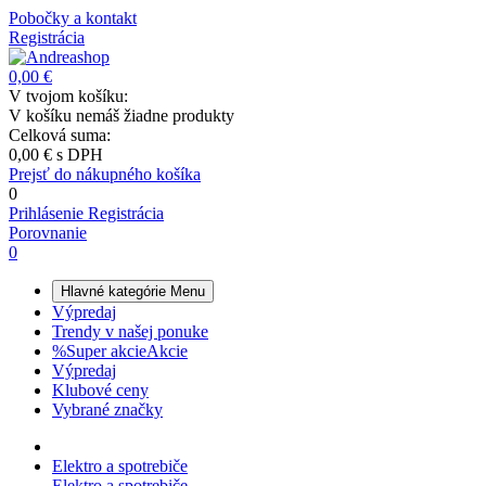
Pobočky a kontakt
Registrácia
0,00 €
V tvojom košíku:
V košíku nemáš žiadne produkty
Celková suma:
0,00 €
s DPH
Prejsť do nákupného košíka
0
Prihlásenie
Registrácia
Porovnanie
0
Hlavné kategórie
Menu
Výpredaj
Trendy v našej ponuke
%
Super akcie
Akcie
Výpredaj
Klubové ceny
Vybrané značky
Elektro a spotrebiče
Elektro a spotrebiče