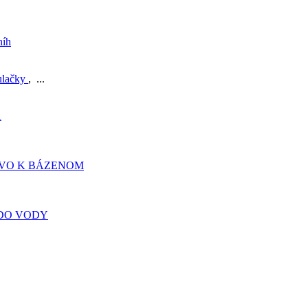
níh
ulačky
, ...
A
TVO K BÁZENOM
DO VODY