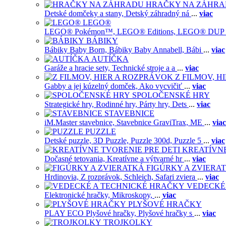
HRAČKY NA ZÁHR
Detské domčeky a stany,
Detský záhradný ná
...
viac
LEGO®
LEGO® Pokémon™,
LEGO® Editions,
LEGO® DUP
BÁBIKY
Bábiky Baby Born,
Bábiky Baby Annabell,
Bábi
...
viac
AUTÍČKA
Garáže a hracie sety,
Technické stroje a a
...
viac
Z FILMOV, 
Gabby a jej kúzelný domček,
Ako vycvičiť
...
viac
SPOLOČENSKÉ HRY
Strategické hry,
Rodinné hry,
Párty hry,
Dets
...
viac
STAVEBNICE
iM.Master stavebnice,
Stavebnice GraviTrax,
ME
...
viac
PUZZLE
Detské puzzle,
3D Puzzle,
Puzzle 300d,
Puzzle 5
...
viac
KREATÍVNE
Dočasné tetovania,
Kreatívne a výtvarné hr
...
viac
FIGÚRKY A ZVIERA
Hrdinovia,
Z rozprávok,
Schleich,
Safari zviera
...
viac
VEDECKÉ
Elektronické hračky,
Mikroskopy,
...
viac
PLYŠOVÉ HRAČKY
PLAY ECO Plyšové hračky,
Plyšové hračky s
...
viac
TROJKOLKY