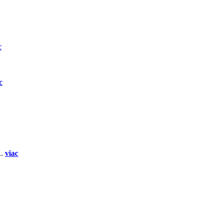
c
c
..
viac