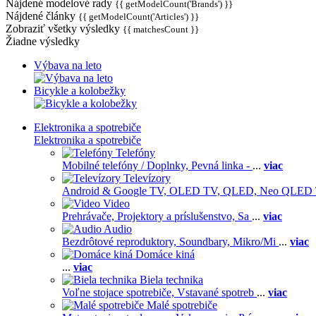
Nájdené modelové rady
{{ getModelCount('Brands') }}
Nájdené články
{{ getModelCount('Articles') }}
Zobraziť všetky výsledky
{{ matchesCount }}
Žiadne výsledky
Výbava na leto
Bicykle a kolobežky
Elektronika a spotrebiče
Elektronika a spotrebiče
Telefóny
Mobilné telefóny / Doplnky,
Pevná linka -
...
viac
Televízory
Android & Google TV,
OLED TV,
QLED, Neo QLED
Video
Prehrávače,
Projektory a príslušenstvo,
Sa
...
viac
Audio
Bezdrôtové reproduktory,
Soundbary,
Mikro/Mi
...
viac
Domáce kiná
...
viac
Biela technika
Voľne stojace spotrebiče,
Vstavané spotreb
...
viac
Malé spotrebiče