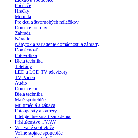
Počítače
Hračky
Mobilita
Pre deti a štvornohých miláčikov
Domáce potreby
Záhrada
Náradie
Nábytok a zariadenie domácnosti a záhrady
Domácnosť
Fotovoltika
Biela technika
Telefóny
LED a LCD TV televízory
TV, Video
Audio
Domáce kiná
Biela technika
Malé spotrebiče
Multimédiá a zábava
Fotoaparáty a kamery
Inteligentné smart zariadenia.
Príslušenstvo TV/AV
Vstavané spotrebiče
Voľne stojace spotrebiče