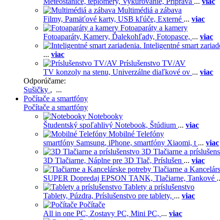
Meteostanice, teplomery,
Vykurovanie,
Príprava
...
viac
Multimédiá a zábava
Filmy,
Pamäťové karty,
USB kľúče,
Externé
...
viac
Fotoaparáty a kamery
Fotoaparáty,
Kamery,
Ďalekohľady,
Fotopasce,
...
viac
Inteligentné smart zariad
...
viac
Príslušenstvo TV/AV
TV konzoly na stenu,
Univerzálne diaľkové ov
...
viac
Odporúčame:
Sušičky
, ...
Počítače a smartfóny
Počítače a smartfóny
Notebooky
Študentský spoľahlivý Notebook,
Štúdium
...
viac
Mobilné Telefóny
smartfóny Samsung,
iPhone,
smartfóny Xiaomi,
t
...
viac
3D Tlačiarne a príslušen
3D Tlačiarne,
Náplne pre 3D Tlač,
Príslušen
...
viac
Tlačiarne a Kancelár
SUPER Dopredaj EPSON TANK,
Tlačiarne,
Tankové
.
Tablety a príslušenstvo
Tablety,
Púzdra,
Príslušenstvo pre tablety,
...
viac
Počítače
All in one PC,
Zostavy PC,
Mini PC,
...
viac