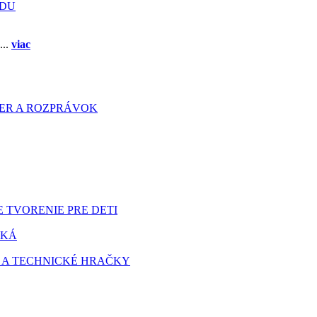
ADU
...
viac
HIER A ROZPRÁVOK
 TVORENIE PRE DETI
TKÁ
 A TECHNICKÉ HRAČKY