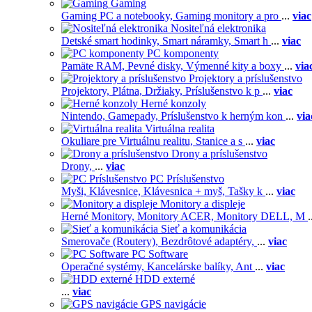
Gaming
Gaming PC a notebooky,
Gaming monitory a pro
...
viac
Nositeľná elektronika
Detské smart hodinky,
Smart náramky,
Smart h
...
viac
PC komponenty
Pamäte RAM,
Pevné disky,
Výmenné kity a boxy
...
via
Projektory a príslušenstvo
Projektory,
Plátna,
Držiaky,
Príslušenstvo k p
...
viac
Herné konzoly
Nintendo,
Gamepady,
Príslušenstvo k herným kon
...
via
Virtuálna realita
Okuliare pre Virtuálnu realitu,
Stanice a s
...
viac
Drony a príslušenstvo
Drony,
...
viac
PC Príslušenstvo
Myši,
Klávesnice,
Klávesnica + myš,
Tašky k
...
viac
Monitory a displeje
Herné Monitory,
Monitory ACER,
Monitory DELL,
M
.
Sieť a komunikácia
Smerovače (Routery),
Bezdrôtové adaptéry,
...
viac
PC Software
Operačné systémy,
Kancelárske balíky,
Ant
...
viac
HDD externé
...
viac
GPS navigácie