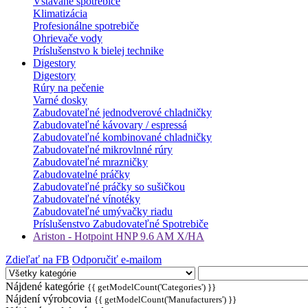
Vstavané spotrebiče
Klimatizácia
Profesionálne spotrebiče
Ohrievače vody
Príslušenstvo k bielej technike
Digestory
Digestory
Rúry na pečenie
Varné dosky
Zabudovateľné jednodverové chladničky
Zabudovateľné kávovary / espressá
Zabudovateľné kombinované chladničky
Zabudovateľné mikrovlnné rúry
Zabudovateľné mrazničky
Zabudovatelné práčky
Zabudovateľné práčky so sušičkou
Zabudovateľné vínotéky
Zabudovateľné umývačky riadu
Príslušenstvo Zabudovateľné Spotrebiče
Ariston - Hotpoint HNP 9.6 AM X/HA
Zdieľať na FB
Odporučiť e-mailom
Nájdené kategórie
{{ getModelCount('Categories') }}
Nájdení výrobcovia
{{ getModelCount('Manufacturers') }}