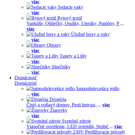
...
viac
Sedacie vaky
...
viac
Bytový textil
Vankúše,
Obliečky,
Osušky,
Uteráky,
Paplóny,
P
...
viac
Úložné boxy a vaky
...
viac
Obrazy
...
viac
Tapety a Lišty
...
viac
Slnečníky
...
viac
Domácnosť
Domácnosť
Samoohrievajúce jedlo
...
viac
Drogéria
Čistý a voňavý domov,
Proti hmyzu,
...
viac
Žiarovky
...
viac
Svetelné zdroje
Vianočné osvetlenie,
LED svietidlá,
Stolné
...
viac
Predlžovacie prívody