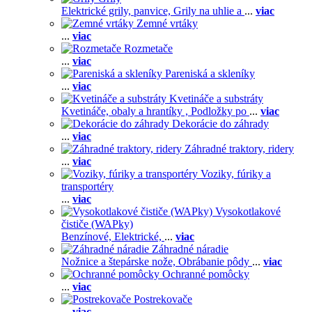
Elektrické grily, panvice,
Grily na uhlie a
...
viac
Zemné vrtáky
...
viac
Rozmetače
...
viac
Pareniská a skleníky
...
viac
Kvetináče a substráty
Kvetináče, obaly a hrantíky ,
Podložky po
...
viac
Dekorácie do záhrady
...
viac
Záhradné traktory, ridery
...
viac
Voziky, fúriky a
transportéry
...
viac
Vysokotlakové
čističe (WAPky)
Benzínové,
Elektrické,
...
viac
Záhradné náradie
Nožnice a štepárske nože,
Obrábanie pôdy
...
viac
Ochranné pomôcky
...
viac
Postrekovače
...
viac