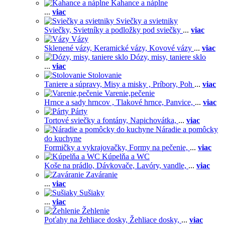
Kahance a náplne
...
viac
Sviečky a svietniky
Sviečky,
Svietníky a podložky pod sviečky
...
viac
Vázy
Sklenené vázy,
Keramické vázy,
Kovové vázy
...
viac
Dózy, misy, taniere sklo
...
viac
Stolovanie
Taniere a súpravy,
Misy a misky ,
Príbory,
Poh
...
viac
Varenie,pečenie
Hrnce a sady hrncov ,
Tlakové hrnce,
Panvice,
...
viac
Párty
Tortové sviečky a fontány,
Napichovátka,
...
viac
Náradie a pomôcky
do kuchyne
Formičky a vykrajovačky,
Formy na pečenie,
...
viac
Kúpelňa a WC
Koše na prádlo,
Dávkovače,
Lavóry, vandle,
...
viac
Zaváranie
...
viac
Sušiaky
...
viac
Žehlenie
Poťahy na žehliace dosky,
Žehliace dosky,
...
viac