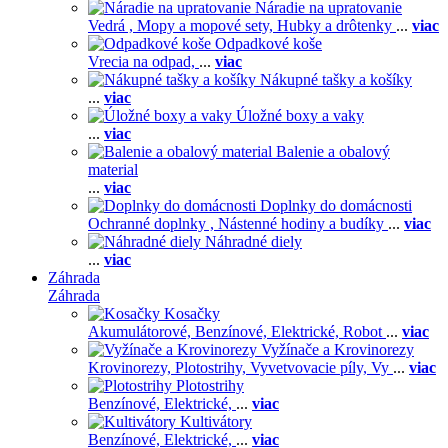
Náradie na upratovanie
Vedrá ,
Mopy a mopové sety,
Hubky a drôtenky
...
viac
Odpadkové koše
Vrecia na odpad,
...
viac
Nákupné tašky a košíky
...
viac
Úložné boxy a vaky
...
viac
Balenie a obalový
material
...
viac
Doplnky do domácnosti
Ochranné doplnky ,
Nástenné hodiny a budíky
...
viac
Náhradné diely
...
viac
Záhrada
Záhrada
Kosačky
Akumulátorové,
Benzínové,
Elektrické,
Robot
...
viac
Vyžínače a Krovinorezy
Krovinorezy,
Plotostrihy,
Vyvetvovacie píly,
Vy
...
viac
Plotostrihy
Benzínové,
Elektrické,
...
viac
Kultivátory
Benzínové,
Elektrické,
...
viac