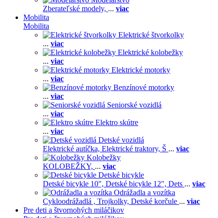
Zberateľské modely,
...
viac
Mobilita
Mobilita
Elektrické štvorkolky
...
viac
Elektrické kolobežky
...
viac
Elektrické motorky
...
viac
Benzínové motorky
...
viac
Seniorské vozidlá
...
viac
Elektro skútre
...
viac
Detské vozidlá
Elektrické autíčka,
Elektrické traktory,
Š
...
viac
Kolobežky
KOLOBEŽKY,
...
viac
Detské bicykle
Detské bicykle 10",
Detské bicykle 12",
Dets
...
viac
Odrážadla a vozítka
Cykloodrážadlá ,
Trojkolky,
Detské korčule
...
viac
Pre deti a štvornohých miláčikov