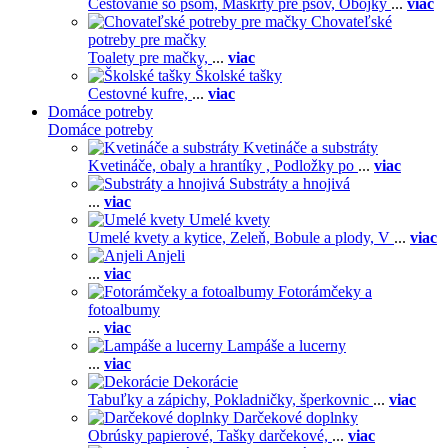
Cestovanie so psom,
Maškrty pre psov,
Obojky
...
viac
Chovateľské
potreby pre mačky
Toalety pre mačky,
...
viac
Školské tašky
Cestovné kufre,
...
viac
Domáce potreby
Domáce potreby
Kvetináče a substráty
Kvetináče, obaly a hrantíky ,
Podložky po
...
viac
Substráty a hnojivá
...
viac
Umelé kvety
Umelé kvety a kytice,
Zeleň,
Bobule a plody,
V
...
viac
Anjeli
...
viac
Fotorámčeky a
fotoalbumy
...
viac
Lampáše a lucerny
...
viac
Dekorácie
Tabuľky a zápichy,
Pokladničky, šperkovnic
...
viac
Darčekové doplnky
Obrúsky papierové,
Tašky darčekové,
...
viac