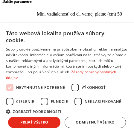
Ďalšie parametre
Min. vzdialenosť od el. varnej platne (cm) 50
Min. vzdialenosť od plyn. varného panela (cm)
Ďalšie
70
Táto webová lokalita používa súbory
parametre:
cookie.
Indikátor zanesenia tukového filtra
Súbory cookie používame na prispôsobenie obsahu, reklám a analýzu
Indikácia zanesenia uhlíkového filtra
návštevnosti. Informácie o vašom používaní našej stránky zdieľame aj
s našimi reklamnými a analytickými partnermi, ktorí ich môžu
Funkcie
kombinovať s inými informáciami, ktoré ste im poskytli alebo ktoré
zhromaždili pri používaní ich služieb.
Zásady ochrany osobných
Iné vlastnosti:
Automatické vypnutie pri intenzívnom móde
údajov
Zobraziť všetky parametre
Zobraziť iba základné parametre
NEVYHNUTNE POTREBNÉ
VÝKONNOSŤ
Tento produkt nájdete aj v častiach:
Digestory
CIELENIE
FUNKCIE
NEKLASIFIKOVANÉ
Digestory
ZOBRAZIŤ PODROBNOSTI
PRIJAŤ VŠETKO
ODMIETNUŤ VŠETKO
Žiadne dostupné recenzie