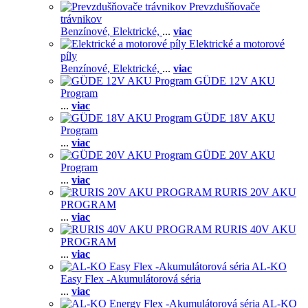
Prevzdušňovače
trávnikov
Benzínové,
Elektrické,
...
viac
Elektrické a motorové
píly
Benzínové,
Elektrické,
...
viac
GÜDE 12V AKU
Program
...
viac
GÜDE 18V AKU
Program
...
viac
GÜDE 20V AKU
Program
...
viac
RURIS 20V AKU
PROGRAM
...
viac
RURIS 40V AKU
PROGRAM
...
viac
AL-KO
Easy Flex -Akumulátorová séria
...
viac
AL-KO