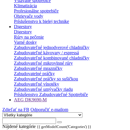
Vstavané spotrebiče
Klimatizácia
Profesionálne spotrebiče
Ohrievače vody
Príslušenstvo k bielej technike
Digestory
Digestory
Rúry na pečenie
Varné dosky
Zabudovateľné jednodverové chladničky
Zabudovateľné kávovary / espressá
Zabudovateľné kombinované chladničky
Zabudovateľné mikrovlnné rúry
Zabudovateľné mrazničky
Zabudovatelné práčky
Zabudovateľné práčky so sušičkou
Zabudovateľné vínotéky
Zabudovateľné umývačky riadu
Príslušenstvo Zabudovateľné Spotrebiče
AEG DK9690-M
Zdieľať na FB
Odporučiť e-mailom
Nájdené kategórie
{{ getModelCount('Categories') }}