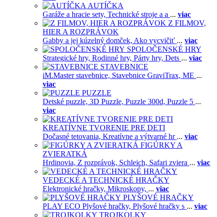
AUTÍČKA
Garáže a hracie sety,
Technické stroje a a
...
viac
Z FILMOV,
HIER A ROZPRÁVOK
Gabby a jej kúzelný domček,
Ako vycvičiť
...
viac
SPOLOČENSKÉ HRY
Strategické hry,
Rodinné hry,
Párty hry,
Dets
...
viac
STAVEBNICE
iM.Master stavebnice,
Stavebnice GraviTrax,
ME
...
viac
PUZZLE
Detské puzzle,
3D Puzzle,
Puzzle 300d,
Puzzle 5
...
viac
KREATÍVNE TVORENIE PRE DETI
Dočasné tetovania,
Kreatívne a výtvarné hr
...
viac
FIGÚRKY A
ZVIERATKÁ
Hrdinovia,
Z rozprávok,
Schleich,
Safari zviera
...
viac
VEDECKÉ A TECHNICKÉ HRAČKY
Elektronické hračky,
Mikroskopy,
...
viac
PLYŠOVÉ HRAČKY
PLAY ECO Plyšové hračky,
Plyšové hračky s
...
viac
TROJKOLKY