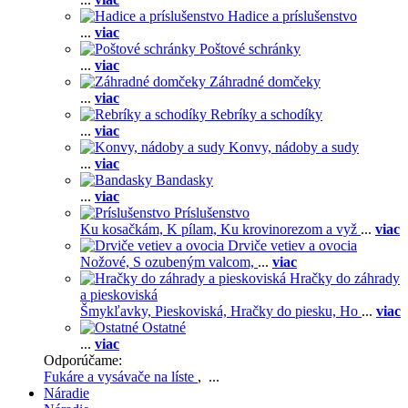
Hadice a príslušenstvo
...
viac
Poštové schránky
...
viac
Záhradné domčeky
...
viac
Rebríky a schodíky
...
viac
Konvy, nádoby a sudy
...
viac
Bandasky
...
viac
Príslušenstvo
Ku kosačkám,
K pílam,
Ku krovinorezom a vyž
...
viac
Drviče vetiev a ovocia
Nožové,
S ozubeným valcom,
...
viac
Hračky do záhrady
a pieskoviská
Šmykľavky,
Pieskoviská,
Hračky do piesku,
Ho
...
viac
Ostatné
...
viac
Odporúčame:
Fukáre a vysávače na líste
, ...
Náradie