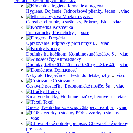
Pre deti a štvornohých miláčikov
Kŕmenie a hygiena
Hygiena,
Dojčenie,
Jednorázové plienky,
Jeden
...
viac
Mlieko a výživa
Cereálie, chrumky a sušienky,
Príkrmy,
Bio
...
viac
Kozmetika
Pre mamičky,
Pre detičky,
...
viac
Drogéria
Upratovanie,
Prípravky proti hmyzu,
...
viac
Kočíky
Doplnky ku kočíkom,
Kombinované kočíky,
S
...
viac
Autosedačky
Doplnky,
i-Size 61-150 cm / 9-36 kg,
i-Size 40
...
viac
Domácnosť
Nábytok,
Bezpečnosť,
Textil do detskej izby,
...
viac
Cestovanie
Cestovné postieľky,
Ergonomické nosiče,
Ša
...
viac
Hračky
Kreatívne hračky,
Hudobné hračky,
Penové p
...
viac
Textil
Dievča,
Neutrálna kolekcia,
Chlapec,
Textil pr
...
viac
POS - vzorky a stojany
...
viac
Chovateľské potreby
pre psov