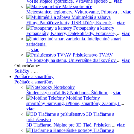
Voľne stojace spotrebiče,
Vstavané spotreb
...
viac
Malé spotrebiče
Meteostanice, teplomery,
Vykurovanie,
Príprava
...
viac
Multimédiá a zábava
Filmy,
Pamäťové karty,
USB kľúče,
Externé
...
viac
Fotoaparáty a kamery
Fotoaparáty,
Kamery,
Ďalekohľady,
Fotopasce,
...
viac
Inteligentné smart
zariadenia.
...
viac
Príslušenstvo TV/AV
TV konzoly na stenu,
Univerzálne diaľkové ov
...
viac
Odporúčame:
Sušičky
, ...
Počítače a smartfóny
Počítače a smartfóny
Notebooky
Študentský spoľahlivý Notebook,
Štúdium
...
viac
Mobilné Telefóny
smartfóny Samsung,
iPhone,
smartfóny Xiaomi,
t
...
viac
3D Tlačiarne a
príslušenstvo
3D Tlačiarne,
Náplne pre 3D Tlač,
Príslušen
...
viac
Tlačiarne a