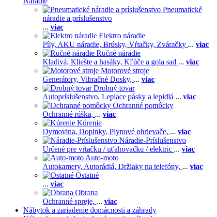
Náradie
Pneumatické
náradie a príslušenstvo
...
viac
Elektro náradie
Píly,
AKU náradie,
Brúsky,
Vŕtačky,
Zváračky
...
viac
Ručné náradie
Kladivá,
Kliešte a hasáky,
Kľúče a gola sad
...
viac
Motorové stroje
Generátory,
Vibračné Dosky,
...
viac
Drobný tovar
Autopríslušenstvo,
Lepiace pásky a lepidlá
...
viac
Ochranné pomôcky
Ochranné rúška,
...
viac
Kúrenie
Dymovina,
Doplnky,
Plynové ohrievače,
...
viac
Náradie-Príslušenstvo
Určené pre vŕtačku / uťahovačku / elektric
...
viac
Auto-moto
Autokamery,
Autorádiá,
Držiaky na telefóny,
...
viac
Ostatné
...
viac
Obrana
Ochranné spreje,
...
viac
Nábytok a zariadenie domácnosti a záhrady