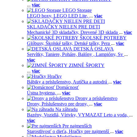
...
viac
LEGO Storage
LEGO boxy,
LEGO LED Lite,
...
viac
SKLADAČKY NIELEN PRE DETI
Mechanické 3D skladačky,
Drevené 3D sklada
...
viac
ŠKOLSKÉ POTREBY
Glóbusy,
Školské tašky,
Detské tašky,
Pera
...
viac
DETSKÁ OSLAVA
Servítky,
Taniere,
Poháre,
Balóny ,
Lampióny,
Sv
...
viac
ZIMNÉ ŠPORTY
...
viac
Hračky
Bábiky a príslušenstvo,
Autíčka a autodrá
...
viac
Domácnosť
Ústna hygiena,
...
viac
Drony a príslušenstvo
Drony,
Príslušenstvo pre drony,
...
viac
Na záhradu
Bazény,
Vozidlá,
Vírivky,
VYMAZAT Leto a voda,
...
viac
Pre najmenších
Starostlivosť o dieťa,
Hračky pre najmenší
...
viac
Modelárstvo