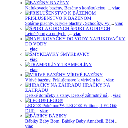
BAZÉNY
Nafukovacie bazény,
Bazény s konštrukciou,
...
viac
PRISLUŠENSTVO K BÁZENOM
Solárne plachty,
Krycie plachty ,
Schodíky,
Vy
...
viac
ŠPORT A ODDYCH
Letné športy a oddych ,
...
viac
NAFUKOVAČKY
DO VODY
...
viac
ŠMYKĽAVKY
...
viac
TRAMPOLÍNY
...
viac
VÍRIVÉ BAZÉNY
Vírivé bazény,
Príslušenstvo k vírivým ba
...
viac
HRAČKY NA
ZÁHRADU
Detské domčeky a stany,
Detský záhradný ná
...
viac
LEGO®
LEGO® Pokémon™,
LEGO® Editions,
LEGO®
DUP
...
viac
BÁBIKY
Bábiky Baby Born,
Bábiky Baby Annabell,
Bábi
...
viac