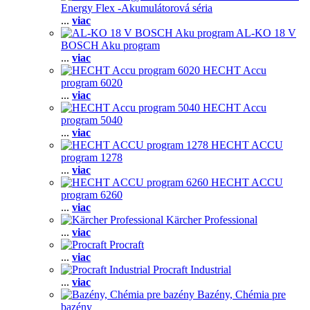
Energy Flex -Akumulátorová séria
...
viac
AL-KO 18 V
BOSCH Aku program
...
viac
HECHT Accu
program 6020
...
viac
HECHT Accu
program 5040
...
viac
HECHT ACCU
program 1278
...
viac
HECHT ACCU
program 6260
...
viac
Kärcher Professional
...
viac
Procraft
...
viac
Procraft Industrial
...
viac
Bazény, Chémia pre
bazény