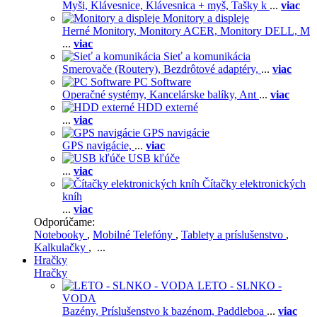
Myši,
Klávesnice,
Klávesnica + myš,
Tašky k
...
viac
Monitory a displeje
Herné Monitory,
Monitory ACER,
Monitory DELL,
M
...
viac
Sieť a komunikácia
Smerovače (Routery),
Bezdrôtové adaptéry,
...
viac
PC Software
Operačné systémy,
Kancelárske balíky,
Ant
...
viac
HDD externé
...
viac
GPS navigácie
GPS navigácie,
...
viac
USB kľúče
...
viac
Čítačky elektronických
kníh
...
viac
Odporúčame:
Notebooky
,
Mobilné Telefóny
,
Tablety a príslušenstvo
,
Kalkulačky
, ...
Hračky
Hračky
LETO - SLNKO -
VODA
Bazény,
Príslušenstvo k bazénom,
Paddleboa
...
viac