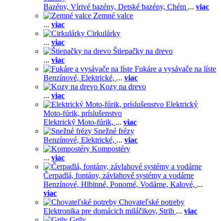
Bazény,
Vírivé bazény,
Detské bazény,
Chém
...
viac
Zemné valce
...
viac
Cirkulárky
...
viac
Štiepačky na drevo
...
viac
Fukáre a vysávače na líste
Benzínové,
Elektrické,
...
viac
Kozy na drevo
...
viac
Elektrický
Moto-fúrik, príslušenstvo
Elektrický Moto-fúrik,
...
viac
Snežné frézy
Benzínové,
Elektrické,
...
viac
Kompostéry
...
viac
Čerpadlá, fontány, závlahové systémy a vodárne
Benzínové,
Hlbinné,
Ponorné,
Vodárne,
Kalové,
...
viac
Chovateľské potreby
Elektronika pre domácich miláčikov,
Strih
...
viac
Grily