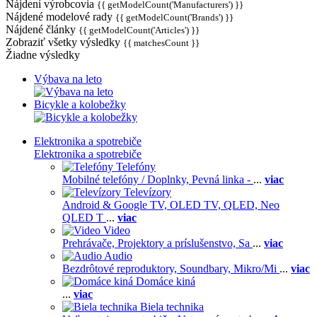
Nájdení výrobcovia
{{ getModelCount('Manufacturers') }}
Nájdené modelové rady
{{ getModelCount('Brands') }}
Nájdené články
{{ getModelCount('Articles') }}
Zobraziť všetky výsledky
{{ matchesCount }}
Žiadne výsledky
Výbava na leto
Bicykle a kolobežky
Elektronika a spotrebiče
Elektronika a spotrebiče
Telefóny
Mobilné telefóny / Doplnky,
Pevná linka -
...
viac
Televízory
Android & Google TV,
OLED TV,
QLED, Neo
QLED T
...
viac
Video
Prehrávače,
Projektory a príslušenstvo,
Sa
...
viac
Audio
Bezdrôtové reproduktory,
Soundbary,
Mikro/Mi
...
viac
Domáce kiná
...
viac
Biela technika