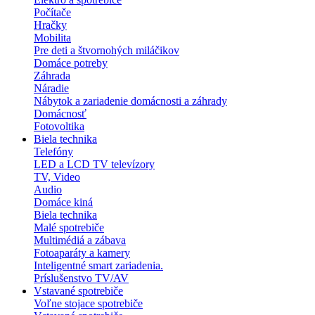
Počítače
Hračky
Mobilita
Pre deti a štvornohých miláčikov
Domáce potreby
Záhrada
Náradie
Nábytok a zariadenie domácnosti a záhrady
Domácnosť
Fotovoltika
Biela technika
Telefóny
LED a LCD TV televízory
TV, Video
Audio
Domáce kiná
Biela technika
Malé spotrebiče
Multimédiá a zábava
Fotoaparáty a kamery
Inteligentné smart zariadenia.
Príslušenstvo TV/AV
Vstavané spotrebiče
Voľne stojace spotrebiče