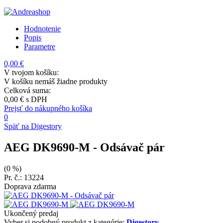
Hodnotenie
Popis
Parametre
0,00 €
V tvojom košíku:
V košíku nemáš žiadne produkty
Celková suma:
0,00 €
s DPH
Prejsť do nákupného košíka
0
Späť na Digestory
AEG DK9690-M
- Odsávač pár
(0 %)
Pr. č.: 13224
Doprava zdarma
Ukončený predaj
Vyber si podobný produkt z kategórie:
Digestory