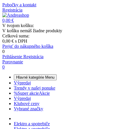
Pobočky a kontakt
Registrácia
0,00 €
V tvojom košíku:
V košíku nemáš žiadne produkty
Celková suma:
0,00 €
s DPH
Prejsť do nákupného košíka
0
Prihlásenie
Registrácia
Porovnanie
0
Hlavné kategórie
Menu
Výpredaj
Trendy v našej ponuke
%
Super akcie
Akcie
Výpredaj
Klubové ceny
Vybrané značky
Elektro a spotrebiče
Elektro a spotrebiče