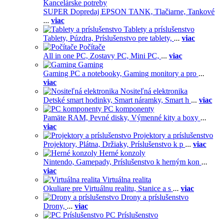
Kancelárske potreby
SUPER Dopredaj EPSON TANK,
Tlačiarne,
Tankové
...
viac
Tablety a príslušenstvo
Tablety,
Púzdra,
Príslušenstvo pre tablety,
...
viac
Počítače
All in one PC,
Zostavy PC,
Mini PC,
...
viac
Gaming
Gaming PC a notebooky,
Gaming monitory a pro
...
viac
Nositeľná elektronika
Detské smart hodinky,
Smart náramky,
Smart h
...
viac
PC komponenty
Pamäte RAM,
Pevné disky,
Výmenné kity a boxy
...
viac
Projektory a príslušenstvo
Projektory,
Plátna,
Držiaky,
Príslušenstvo k p
...
viac
Herné konzoly
Nintendo,
Gamepady,
Príslušenstvo k herným kon
...
viac
Virtuálna realita
Okuliare pre Virtuálnu realitu,
Stanice a s
...
viac
Drony a príslušenstvo
Drony,
...
viac
PC Príslušenstvo