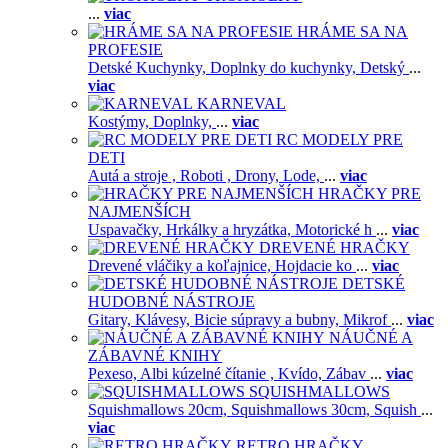
...
viac
HRÁME SA NA
PROFESIE
Detské Kuchynky,
Doplnky do kuchynky,
Detský
...
viac
KARNEVAL
Kostýmy,
Doplnky,
...
viac
RC MODELY PRE
DETI
Autá a stroje ,
Roboti ,
Drony,
Lode,
...
viac
HRAČKY PRE
NAJMENŠÍCH
Uspavačky,
Hrkálky a hryzátka,
Motorické h
...
viac
DREVENÉ HRAČKY
Drevené vláčiky a koľajnice,
Hojdacie ko
...
viac
DETSKÉ
HUDOBNÉ NÁSTROJE
Gitary,
Klávesy,
Bicie súpravy a bubny,
Mikrof
...
viac
NÁUČNÉ A
ZÁBAVNÉ KNIHY
Pexeso,
Albi kúzelné čítanie ,
Kvído,
Zábav
...
viac
SQUISHMALLOWS
Squishmallows 20cm,
Squishmallows 30cm,
Squish
...
viac
RETRO HRAČKY