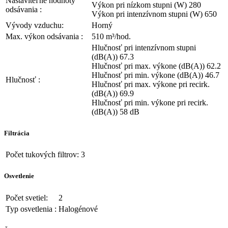
Nastaviteľné hodnoty
Výkon pri nízkom stupni (W) 280
odsávania :
Výkon pri intenzívnom stupni (W) 650
Vývody vzduchu:
Horný
Max. výkon odsávania :
510 m³/hod.
Hlučnosť pri intenzívnom stupni
(dB(A)) 67.3
Hlučnosť pri max. výkone (dB(A)) 62.2
Hlučnosť pri min. výkone (dB(A)) 46.7
Hlučnosť :
Hlučnosť pri max. výkone pri recirk.
(dB(A)) 69.9
Hlučnosť pri min. výkone pri recirk.
(dB(A)) 58 dB
Filtrácia
Počet tukových filtrov:
3
Osvetlenie
Počet svetiel:
2
Typ osvetlenia :
Halogénové