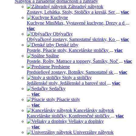
Nábytok a zariadenie domácnosti a záhrady
Záhradný nábytok
Zostavy,
Lehátka,
Stoly,
Stoličky a kreslá,
Ser
...
viac
Kuchyne
Kuchyne MiniMax,
Vystavené kuchyne,
Drezy a d
...
viac
Obývačky
Obývačkové zostavy,
Samostatné skrinky,
Ko
...
viac
Detské izby
Postele,
Písacie stoly,
Kancelárske stoličky
...
viac
Spálne
Postele,
Rošty,
Matrace a toppery,
Šatníky,
Noč
...
viac
Predsiene
Predsieňové zostavy,
Botníky,
Samostatné sk
...
viac
Stoly a stoličky
Jedálenské stoly,
Jedálenské a barové stol
...
viac
Sedačky
...
viac
Písacie stoly
...
viac
Kancelársky nábytok
Kancelárske stoličky,
Konferenčné stoličky
...
viac
Vešiaky a doplnky
...
viac
Univerzálny nábytok