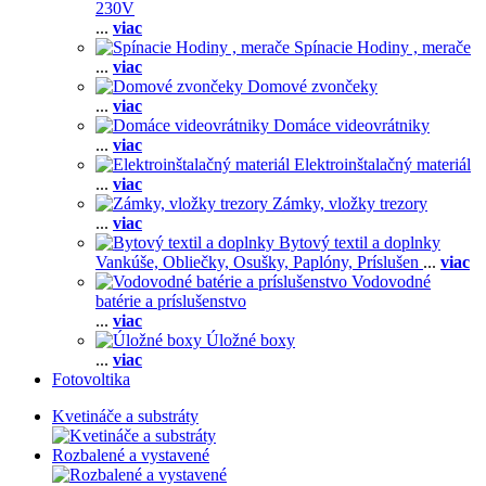
230V
...
viac
Spínacie Hodiny , merače
...
viac
Domové zvončeky
...
viac
Domáce videovrátniky
...
viac
Elektroinštalačný materiál
...
viac
Zámky, vložky trezory
...
viac
Bytový textil a doplnky
Vankúše,
Obliečky,
Osušky,
Paplóny,
Príslušen
...
viac
Vodovodné
batérie a príslušenstvo
...
viac
Úložné boxy
...
viac
Fotovoltika
Kvetináče a substráty
Rozbalené a vystavené