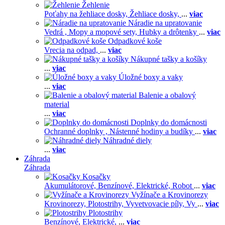
Žehlenie
Poťahy na žehliace dosky,
Žehliace dosky,
...
viac
Náradie na upratovanie
Vedrá ,
Mopy a mopové sety,
Hubky a drôtenky
...
viac
Odpadkové koše
Vrecia na odpad,
...
viac
Nákupné tašky a košíky
...
viac
Úložné boxy a vaky
...
viac
Balenie a obalový
material
...
viac
Doplnky do domácnosti
Ochranné doplnky ,
Nástenné hodiny a budíky
...
viac
Náhradné diely
...
viac
Záhrada
Záhrada
Kosačky
Akumulátorové,
Benzínové,
Elektrické,
Robot
...
viac
Vyžínače a Krovinorezy
Krovinorezy,
Plotostrihy,
Vyvetvovacie píly,
Vy
...
viac
Plotostrihy
Benzínové,
Elektrické,
...
viac