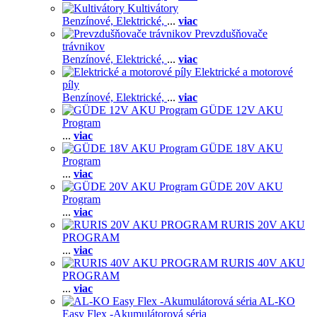
Kultivátory
Benzínové,
Elektrické,
...
viac
Prevzdušňovače
trávnikov
Benzínové,
Elektrické,
...
viac
Elektrické a motorové
píly
Benzínové,
Elektrické,
...
viac
GÜDE 12V AKU
Program
...
viac
GÜDE 18V AKU
Program
...
viac
GÜDE 20V AKU
Program
...
viac
RURIS 20V AKU
PROGRAM
...
viac
RURIS 40V AKU
PROGRAM
...
viac
AL-KO
Easy Flex -Akumulátorová séria