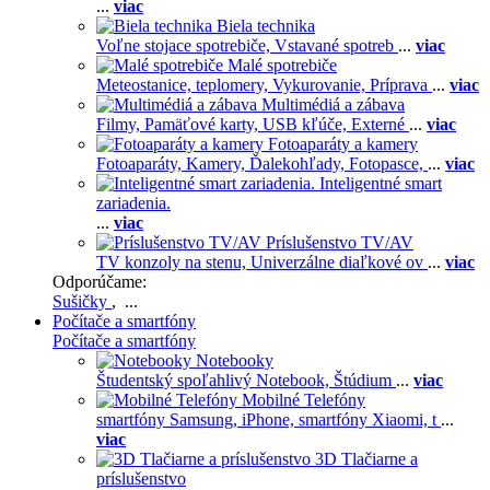
...
viac
Biela technika
Voľne stojace spotrebiče,
Vstavané spotreb
...
viac
Malé spotrebiče
Meteostanice, teplomery,
Vykurovanie,
Príprava
...
viac
Multimédiá a zábava
Filmy,
Pamäťové karty,
USB kľúče,
Externé
...
viac
Fotoaparáty a kamery
Fotoaparáty,
Kamery,
Ďalekohľady,
Fotopasce,
...
viac
Inteligentné smart
zariadenia.
...
viac
Príslušenstvo TV/AV
TV konzoly na stenu,
Univerzálne diaľkové ov
...
viac
Odporúčame:
Sušičky
, ...
Počítače a smartfóny
Počítače a smartfóny
Notebooky
Študentský spoľahlivý Notebook,
Štúdium
...
viac
Mobilné Telefóny
smartfóny Samsung,
iPhone,
smartfóny Xiaomi,
t
...
viac
3D Tlačiarne a
príslušenstvo