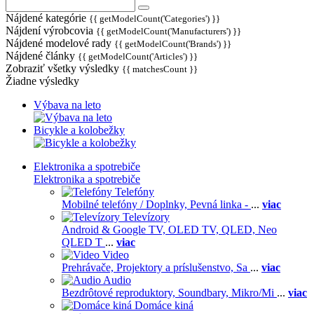
Nájdené kategórie
{{ getModelCount('Categories') }}
Nájdení výrobcovia
{{ getModelCount('Manufacturers') }}
Nájdené modelové rady
{{ getModelCount('Brands') }}
Nájdené články
{{ getModelCount('Articles') }}
Zobraziť všetky výsledky
{{ matchesCount }}
Žiadne výsledky
Výbava na leto
Bicykle a kolobežky
Elektronika a spotrebiče
Elektronika a spotrebiče
Telefóny
Mobilné telefóny / Doplnky,
Pevná linka -
...
viac
Televízory
Android & Google TV,
OLED TV,
QLED, Neo
QLED T
...
viac
Video
Prehrávače,
Projektory a príslušenstvo,
Sa
...
viac
Audio
Bezdrôtové reproduktory,
Soundbary,
Mikro/Mi
...
viac
Domáce kiná