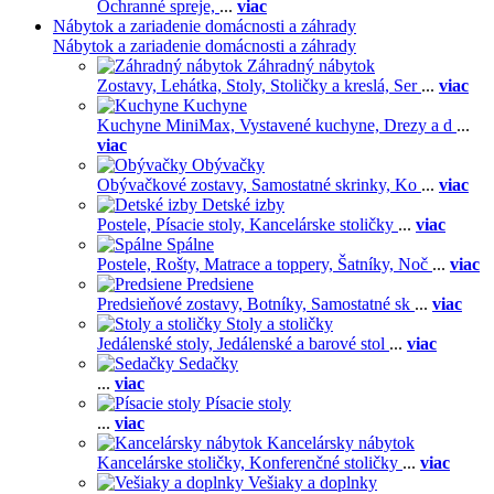
Ochranné spreje,
...
viac
Nábytok a zariadenie domácnosti a záhrady
Nábytok a zariadenie domácnosti a záhrady
Záhradný nábytok
Zostavy,
Lehátka,
Stoly,
Stoličky a kreslá,
Ser
...
viac
Kuchyne
Kuchyne MiniMax,
Vystavené kuchyne,
Drezy a d
...
viac
Obývačky
Obývačkové zostavy,
Samostatné skrinky,
Ko
...
viac
Detské izby
Postele,
Písacie stoly,
Kancelárske stoličky
...
viac
Spálne
Postele,
Rošty,
Matrace a toppery,
Šatníky,
Noč
...
viac
Predsiene
Predsieňové zostavy,
Botníky,
Samostatné sk
...
viac
Stoly a stoličky
Jedálenské stoly,
Jedálenské a barové stol
...
viac
Sedačky
...
viac
Písacie stoly
...
viac
Kancelársky nábytok
Kancelárske stoličky,
Konferenčné stoličky
...
viac
Vešiaky a doplnky