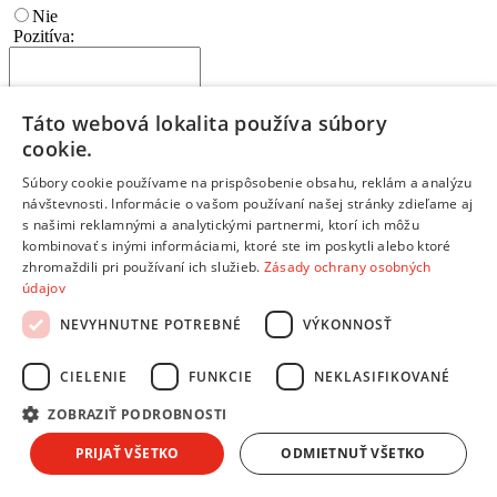
Nie
Pozitíva:
Táto webová lokalita používa súbory
cookie.
Napíš najdôležitejšie prednosti a výhody
Súbory cookie používame na prispôsobenie obsahu, reklám a analýzu
Ktoré vlastnosti tohto produktu ťa potešili?
návštevnosti. Informácie o vašom používaní našej stránky zdieľame aj
Každý bod napíš na nový riadok
s našimi reklamnými a analytickými partnermi, ktorí ich môžu
kombinovať s inými informáciami, ktoré ste im poskytli alebo ktoré
Negatíva:
zhromaždili pri používaní ich služieb.
Zásady ochrany osobných
údajov
NEVYHNUTNE POTREBNÉ
VÝKONNOSŤ
CIELENIE
FUNKCIE
NEKLASIFIKOVANÉ
Napíš slabé stránky a nevýhody produktu
Čo by mohlo byť na produkte lepšie?
ZOBRAZIŤ PODROBNOSTI
Každý bod napíš na nový riadok
Ak si s výrobkom 100% spokojný, toto políčko nevypĺňaj
PRIJAŤ VŠETKO
ODMIETNUŤ VŠETKO
Zhrnutie:
*