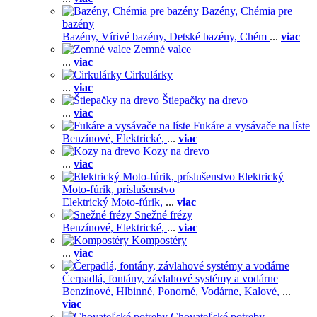
Bazény, Chémia pre
bazény
Bazény,
Vírivé bazény,
Detské bazény,
Chém
...
viac
Zemné valce
...
viac
Cirkulárky
...
viac
Štiepačky na drevo
...
viac
Fukáre a vysávače na líste
Benzínové,
Elektrické,
...
viac
Kozy na drevo
...
viac
Elektrický
Moto-fúrik, príslušenstvo
Elektrický Moto-fúrik,
...
viac
Snežné frézy
Benzínové,
Elektrické,
...
viac
Kompostéry
...
viac
Čerpadlá, fontány, závlahové systémy a vodárne
Benzínové,
Hlbinné,
Ponorné,
Vodárne,
Kalové,
...
viac
Chovateľské potreby