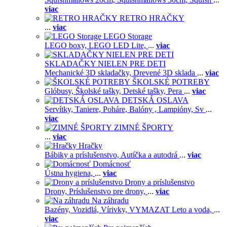
viac
RETRO HRAČKY
...
viac
LEGO Storage
LEGO boxy,
LEGO LED Lite,
...
viac
SKLADAČKY NIELEN PRE DETI
Mechanické 3D skladačky,
Drevené 3D sklada
...
viac
ŠKOLSKÉ POTREBY
Glóbusy,
Školské tašky,
Detské tašky,
Pera
...
viac
DETSKÁ OSLAVA
Servítky,
Taniere,
Poháre,
Balóny ,
Lampióny,
Sv
...
viac
ZIMNÉ ŠPORTY
...
viac
Hračky
Bábiky a príslušenstvo,
Autíčka a autodrá
...
viac
Domácnosť
Ústna hygiena,
...
viac
Drony a príslušenstvo
Drony,
Príslušenstvo pre drony,
...
viac
Na záhradu
Bazény,
Vozidlá,
Vírivky,
VYMAZAT Leto a voda,
...
viac