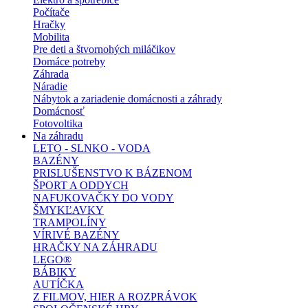
Počítače
Hračky
Mobilita
Pre deti a štvornohých miláčikov
Domáce potreby
Záhrada
Náradie
Nábytok a zariadenie domácnosti a záhrady
Domácnosť
Fotovoltika
Na záhradu
LETO - SLNKO - VODA
BAZÉNY
PRISLUŠENSTVO K BÁZENOM
ŠPORT A ODDYCH
NAFUKOVAČKY DO VODY
ŠMYKĽAVKY
TRAMPOLÍNY
VÍRIVÉ BAZÉNY
HRAČKY NA ZÁHRADU
LEGO®
BÁBIKY
AUTÍČKA
Z FILMOV, HIER A ROZPRÁVOK