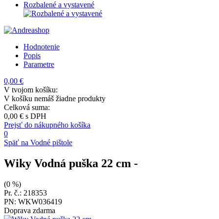
Rozbalené a vystavené
Hodnotenie
Popis
Parametre
0,00 €
V tvojom košíku:
V košíku nemáš žiadne produkty
Celková suma:
0,00 €
s DPH
Prejsť do nákupného košíka
0
Späť na Vodné pištole
Wiky Vodná puška 22 cm
-
(0 %)
Pr. č.: 218353
PN: WKW036419
Doprava zdarma