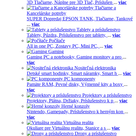
3D Tlačiarne,
Náplne pre 3D Tlač,
Príslušen
...
viac
Tlačiarne a
Kancelárske potreby
SUPER Dopredaj EPSON TANK,
Tlačiarne,
Tankové
...
viac
Tablety a príslušenstvo
Tablety,
Púzdra,
Príslušenstvo pre tablety,
...
viac
Počítače
All in one PC,
Zostavy PC,
Mini PC,
...
viac
Gaming
Gaming PC a notebooky,
Gaming monitory a pro
...
viac
Nositeľná elektronika
Detské smart hodinky,
Smart náramky,
Smart h
...
viac
PC komponenty
Pamäte RAM,
Pevné disky,
Výmenné kity a boxy
...
viac
Projektory a príslušenstvo
Projektory,
Plátna,
Držiaky,
Príslušenstvo k p
...
viac
Herné konzoly
Nintendo,
Gamepady,
Príslušenstvo k herným kon
...
viac
Virtuálna realita
Okuliare pre Virtuálnu realitu,
Stanice a s
...
viac
Drony a príslušenstvo