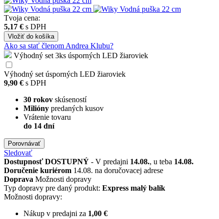
Tvoja cena:
5,17 €
s DPH
Vložiť
do košíka
Ako sa stať členom Andrea Klubu?
Výhodný set 3ks úsporných LED žiaroviek
Výhodný set úsporných LED žiaroviek
9,90 €
s DPH
30 rokov
skúseností
Milióny
predaných kusov
Vrátenie tovaru
do 14 dní
Porovnávať
Sledovať
Dostupnosť
DOSTUPNÝ
- V predajni
14.08.
, u teba
14.08.
Doručenie kuriérom
14.08. na doručovacej adrese
Doprava
Možnosti dopravy
Typ dopravy pre daný produkt:
Express malý balík
Možnosti dopravy:
Nákup v predajni za
1,00 €