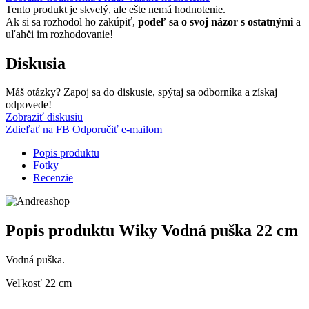
Tento produkt je skvelý, ale ešte nemá hodnotenie.
Ak si sa rozhodol ho zakúpiť,
podeľ sa o svoj názor s ostatnými
a
uľahči im rozhodovanie!
Diskusia
Máš otázky? Zapoj sa do diskusie, spýtaj sa odborníka a získaj
odpovede!
Zobraziť diskusiu
Zdieľať na FB
Odporučiť e-mailom
Popis produktu
Fotky
Recenzie
Popis produktu
Wiky Vodná puška 22 cm
Vodná puška.
Veľkosť 22 cm