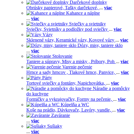
Darčekové doplnky
Obrúsky papierové,
Tašky darčekové,
...
viac
Kahance a náplne
...
viac
Sviečky a svietniky
Sviečky,
Svietníky a podložky pod sviečky
...
viac
Vázy
Sklenené vázy,
Keramické vázy,
Kovové vázy
...
viac
Dózy, misy, taniere sklo
...
viac
Stolovanie
Taniere a súpravy,
Misy a misky ,
Príbory,
Poh
...
viac
Varenie,pečenie
Hrnce a sady hrncov ,
Tlakové hrnce,
Panvice,
...
viac
Párty
Tortové sviečky a fontány,
Napichovátka,
...
viac
Náradie a pomôcky
do kuchyne
Formičky a vykrajovačky,
Formy na pečenie,
...
viac
Kúpelňa a WC
Koše na prádlo,
Dávkovače,
Lavóry, vandle,
...
viac
Zaváranie
...
viac
Sušiaky
...
viac