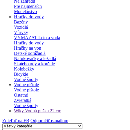
Na záhradu
Pre najmenších
Modelárstvo
Hračky do vody
Bazény
Vozidlá
Vírivky
VYMAZAT Leto a voda
Hračky do vody
Hračky na von
Detské odrážadlá
Nafukovačky a ležadlá
Skateboardy a korčule
Kolobežky
Bicykle
Vodné športy
Vodné pištole
Vodné pištole
Ostatné
Zvieratká
Vodné športy
Wiky Vodná puška 22 cm
Zdieľať na FB
Odporučiť e-mailom