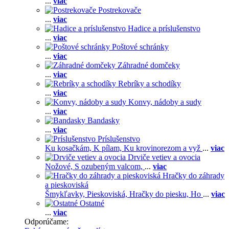
...
viac
Postrekovače
...
viac
Hadice a príslušenstvo
...
viac
Poštové schránky
...
viac
Záhradné domčeky
...
viac
Rebríky a schodíky
...
viac
Konvy, nádoby a sudy
...
viac
Bandasky
...
viac
Príslušenstvo
Ku kosačkám,
K pílam,
Ku krovinorezom a vyž
...
viac
Drviče vetiev a ovocia
Nožové,
S ozubeným valcom,
...
viac
Hračky do záhrady
a pieskoviská
Šmykľavky,
Pieskoviská,
Hračky do piesku,
Ho
...
viac
Ostatné
...
viac
Odporúčame: