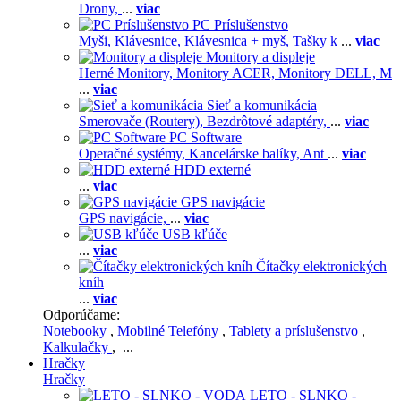
Drony,
...
viac
PC Príslušenstvo
Myši,
Klávesnice,
Klávesnica + myš,
Tašky k
...
viac
Monitory a displeje
Herné Monitory,
Monitory ACER,
Monitory DELL,
M
...
viac
Sieť a komunikácia
Smerovače (Routery),
Bezdrôtové adaptéry,
...
viac
PC Software
Operačné systémy,
Kancelárske balíky,
Ant
...
viac
HDD externé
...
viac
GPS navigácie
GPS navigácie,
...
viac
USB kľúče
...
viac
Čítačky elektronických
kníh
...
viac
Odporúčame:
Notebooky
,
Mobilné Telefóny
,
Tablety a príslušenstvo
,
Kalkulačky
, ...
Hračky
Hračky
LETO - SLNKO -