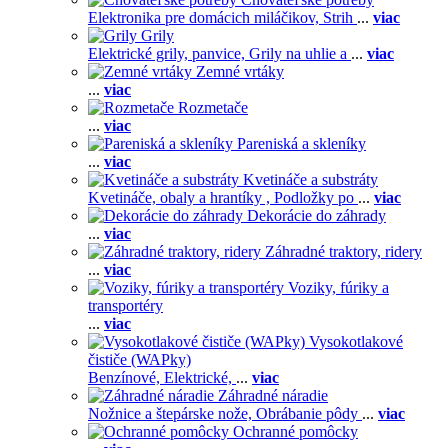
Elektronika pre domácich miláčikov,
Strih
...
viac
Grily
Elektrické grily, panvice,
Grily na uhlie a
...
viac
Zemné vrtáky
...
viac
Rozmetače
...
viac
Pareniská a skleníky
...
viac
Kvetináče a substráty
Kvetináče, obaly a hrantíky ,
Podložky po
...
viac
Dekorácie do záhrady
...
viac
Záhradné traktory, ridery
...
viac
Voziky, fúriky a
transportéry
...
viac
Vysokotlakové
čističe (WAPky)
Benzínové,
Elektrické,
...
viac
Záhradné náradie
Nožnice a štepárske nože,
Obrábanie pôdy
...
viac
Ochranné pomôcky