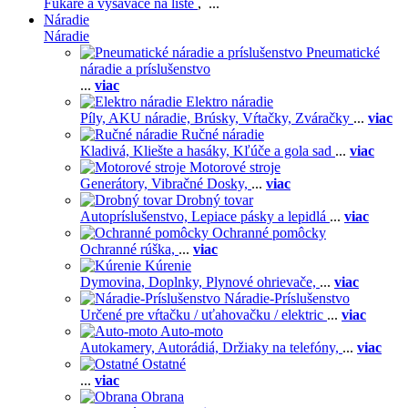
Fukáre a vysávače na líste
, ...
Náradie
Náradie
Pneumatické
náradie a príslušenstvo
...
viac
Elektro náradie
Píly,
AKU náradie,
Brúsky,
Vŕtačky,
Zváračky
...
viac
Ručné náradie
Kladivá,
Kliešte a hasáky,
Kľúče a gola sad
...
viac
Motorové stroje
Generátory,
Vibračné Dosky,
...
viac
Drobný tovar
Autopríslušenstvo,
Lepiace pásky a lepidlá
...
viac
Ochranné pomôcky
Ochranné rúška,
...
viac
Kúrenie
Dymovina,
Doplnky,
Plynové ohrievače,
...
viac
Náradie-Príslušenstvo
Určené pre vŕtačku / uťahovačku / elektric
...
viac
Auto-moto
Autokamery,
Autorádiá,
Držiaky na telefóny,
...
viac
Ostatné
...
viac
Obrana