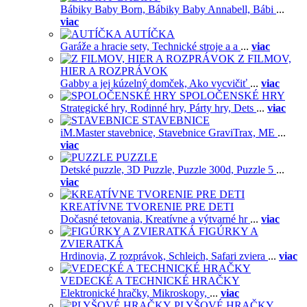
Bábiky Baby Born,
Bábiky Baby Annabell,
Bábi
...
viac
AUTÍČKA
Garáže a hracie sety,
Technické stroje a a
...
viac
Z FILMOV,
HIER A ROZPRÁVOK
Gabby a jej kúzelný domček,
Ako vycvičiť
...
viac
SPOLOČENSKÉ HRY
Strategické hry,
Rodinné hry,
Párty hry,
Dets
...
viac
STAVEBNICE
iM.Master stavebnice,
Stavebnice GraviTrax,
ME
...
viac
PUZZLE
Detské puzzle,
3D Puzzle,
Puzzle 300d,
Puzzle 5
...
viac
KREATÍVNE TVORENIE PRE DETI
Dočasné tetovania,
Kreatívne a výtvarné hr
...
viac
FIGÚRKY A
ZVIERATKÁ
Hrdinovia,
Z rozprávok,
Schleich,
Safari zviera
...
viac
VEDECKÉ A TECHNICKÉ HRAČKY
Elektronické hračky,
Mikroskopy,
...
viac
PLYŠOVÉ HRAČKY