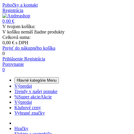
Pobočky a kontakt
Registrácia
0,00 €
V tvojom košíku:
V košíku nemáš žiadne produkty
Celková suma:
0,00 €
s DPH
Prejsť do nákupného košíka
0
Prihlásenie
Registrácia
Porovnanie
0
Hlavné kategórie
Menu
Výpredaj
Trendy v našej ponuke
%
Super akcie
Akcie
Výpredaj
Klubové ceny
Vybrané značky
Hračky
Elektro a spotrebiče