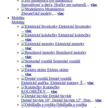
Pre najmenších
Starostlivosť o dieťa,
Hračky pre najmenší
...
viac
Modelárstvo
Zberateľské modely,
...
viac
Mobilita
Mobilita
Elektrické štvorkolky
...
viac
Elektrické kolobežky
...
viac
Elektrické motorky
...
viac
Benzínové motorky
...
viac
Seniorské vozidlá
...
viac
Elektro skútre
...
viac
Detské vozidlá
Elektrické autíčka,
Elektrické traktory,
Š
...
viac
Kolobežky
KOLOBEŽKY,
...
viac
Detské bicykle
Detské bicykle 10",
Detské bicykle 12",
Dets
...
viac
Odrážadla a vozítka