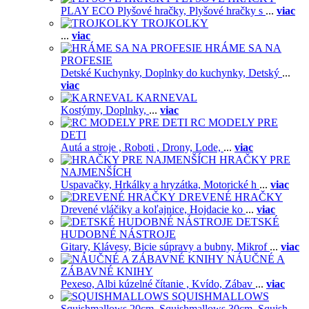
PLAY ECO Plyšové hračky,
Plyšové hračky s
...
viac
TROJKOLKY
...
viac
HRÁME SA NA
PROFESIE
Detské Kuchynky,
Doplnky do kuchynky,
Detský
...
viac
KARNEVAL
Kostýmy,
Doplnky,
...
viac
RC MODELY PRE
DETI
Autá a stroje ,
Roboti ,
Drony,
Lode,
...
viac
HRAČKY PRE
NAJMENŠÍCH
Uspavačky,
Hrkálky a hryzátka,
Motorické h
...
viac
DREVENÉ HRAČKY
Drevené vláčiky a koľajnice,
Hojdacie ko
...
viac
DETSKÉ
HUDOBNÉ NÁSTROJE
Gitary,
Klávesy,
Bicie súpravy a bubny,
Mikrof
...
viac
NÁUČNÉ A
ZÁBAVNÉ KNIHY
Pexeso,
Albi kúzelné čítanie ,
Kvído,
Zábav
...
viac
SQUISHMALLOWS
Squishmallows 20cm,
Squishmallows 30cm,
Squish
...