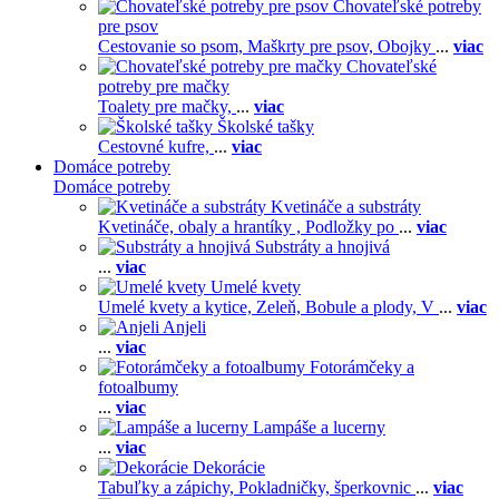
Chovateľské potreby
pre psov
Cestovanie so psom,
Maškrty pre psov,
Obojky
...
viac
Chovateľské
potreby pre mačky
Toalety pre mačky,
...
viac
Školské tašky
Cestovné kufre,
...
viac
Domáce potreby
Domáce potreby
Kvetináče a substráty
Kvetináče, obaly a hrantíky ,
Podložky po
...
viac
Substráty a hnojivá
...
viac
Umelé kvety
Umelé kvety a kytice,
Zeleň,
Bobule a plody,
V
...
viac
Anjeli
...
viac
Fotorámčeky a
fotoalbumy
...
viac
Lampáše a lucerny
...
viac
Dekorácie
Tabuľky a zápichy,
Pokladničky, šperkovnic
...
viac