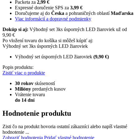
Packeta za
2,99 €
Expresné doručenie SPS za
3,99 €
Doručujeme aj do
Česka
a pohraničných oblastí
Maďarska
Viac informácií a dopravné podmienky
Dokúp si aj:
Výhodný set 3ks úsporných LED žiaroviek už od
9,90 €
Po vložení tovaru do košíka si môžeš kúpiť aj:
Výhodný set 3ks úsporných LED žiaroviek
Výhodný set úsporných LED žiaroviek
(9,90 €)
Popis produktu:
Zistiť viac o produkte
30 rokov
skúseností
Milióny
predaných kusov
Vrátenie tovaru
do 14 dní
Hodnotenie produktu
Zisti čo na produkt hovoria ostatní zákazníci alebo napíš vlastné
hodnotenie ...
Zobraziť hodnotenia
Pridať vlastné hodnotenie