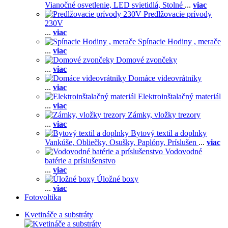
Vianočné osvetlenie,
LED svietidlá,
Stolné
...
viac
Predlžovacie prívody
230V
...
viac
Spínacie Hodiny , merače
...
viac
Domové zvončeky
...
viac
Domáce videovrátniky
...
viac
Elektroinštalačný materiál
...
viac
Zámky, vložky trezory
...
viac
Bytový textil a doplnky
Vankúše,
Obliečky,
Osušky,
Paplóny,
Príslušen
...
viac
Vodovodné
batérie a príslušenstvo
...
viac
Úložné boxy
...
viac
Fotovoltika
Kvetináče a substráty