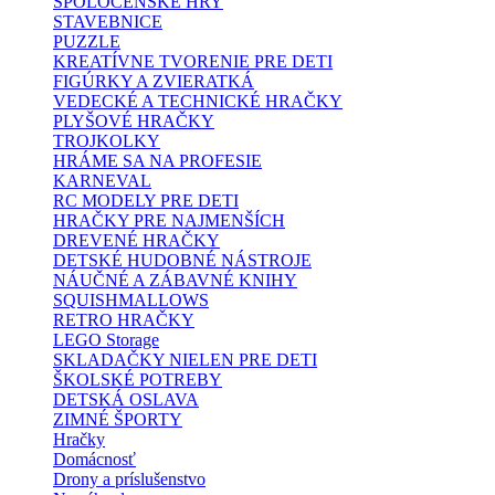
SPOLOČENSKÉ HRY
STAVEBNICE
PUZZLE
KREATÍVNE TVORENIE PRE DETI
FIGÚRKY A ZVIERATKÁ
VEDECKÉ A TECHNICKÉ HRAČKY
PLYŠOVÉ HRAČKY
TROJKOLKY
HRÁME SA NA PROFESIE
KARNEVAL
RC MODELY PRE DETI
HRAČKY PRE NAJMENŠÍCH
DREVENÉ HRAČKY
DETSKÉ HUDOBNÉ NÁSTROJE
NÁUČNÉ A ZÁBAVNÉ KNIHY
SQUISHMALLOWS
RETRO HRAČKY
LEGO Storage
SKLADAČKY NIELEN PRE DETI
ŠKOLSKÉ POTREBY
DETSKÁ OSLAVA
ZIMNÉ ŠPORTY
Hračky
Domácnosť
Drony a príslušenstvo