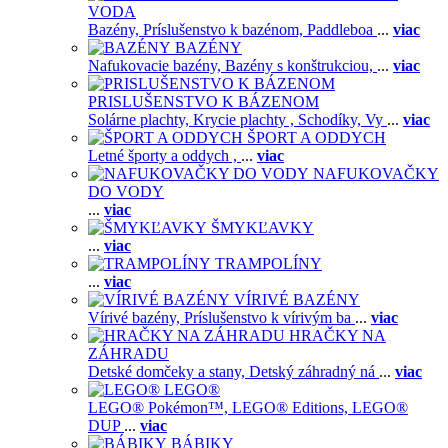
VODA
Bazény,
Príslušenstvo k bazénom,
Paddleboa
...
viac
BAZÉNY
Nafukovacie bazény,
Bazény s konštrukciou,
...
viac
PRISLUŠENSTVO K BÁZENOM
Solárne plachty,
Krycie plachty ,
Schodíky,
Vy
...
viac
ŠPORT A ODDYCH
Letné športy a oddych ,
...
viac
NAFUKOVAČKY
DO VODY
...
viac
ŠMYKĽAVKY
...
viac
TRAMPOLÍNY
...
viac
VÍRIVÉ BAZÉNY
Vírivé bazény,
Príslušenstvo k vírivým ba
...
viac
HRAČKY NA
ZÁHRADU
Detské domčeky a stany,
Detský záhradný ná
...
viac
LEGO®
LEGO® Pokémon™,
LEGO® Editions,
LEGO®
DUP
...
viac
BÁBIKY