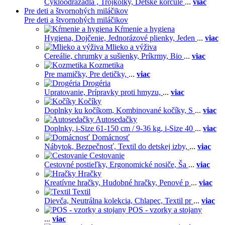
Cykloodrážadlá ,
Trojkolky,
Detské korčule
...
viac
Pre deti a štvornohých miláčikov
Pre deti a štvornohých miláčikov
Kŕmenie a hygiena
Hygiena,
Dojčenie,
Jednorázové plienky,
Jeden
...
viac
Mlieko a výživa
Cereálie, chrumky a sušienky,
Príkrmy,
Bio
...
viac
Kozmetika
Pre mamičky,
Pre detičky,
...
viac
Drogéria
Upratovanie,
Prípravky proti hmyzu,
...
viac
Kočíky
Doplnky ku kočíkom,
Kombinované kočíky,
S
...
viac
Autosedačky
Doplnky,
i-Size 61-150 cm / 9-36 kg,
i-Size 40
...
viac
Domácnosť
Nábytok,
Bezpečnosť,
Textil do detskej izby,
...
viac
Cestovanie
Cestovné postieľky,
Ergonomické nosiče,
Ša
...
viac
Hračky
Kreatívne hračky,
Hudobné hračky,
Penové p
...
viac
Textil
Dievča,
Neutrálna kolekcia,
Chlapec,
Textil pr
...
viac
POS - vzorky a stojany
...
viac