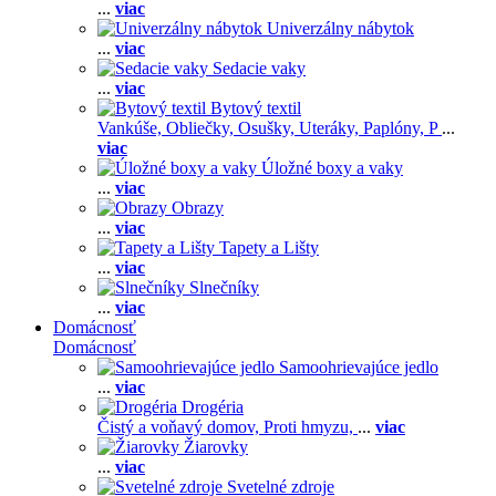
...
viac
Univerzálny nábytok
...
viac
Sedacie vaky
...
viac
Bytový textil
Vankúše,
Obliečky,
Osušky,
Uteráky,
Paplóny,
P
...
viac
Úložné boxy a vaky
...
viac
Obrazy
...
viac
Tapety a Lišty
...
viac
Slnečníky
...
viac
Domácnosť
Domácnosť
Samoohrievajúce jedlo
...
viac
Drogéria
Čistý a voňavý domov,
Proti hmyzu,
...
viac
Žiarovky
...
viac
Svetelné zdroje