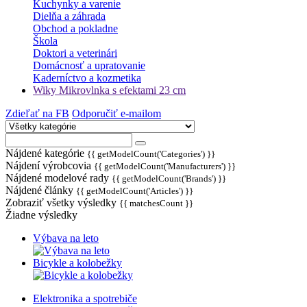
Kuchynky a varenie
Dielňa a záhrada
Obchod a pokladne
Škola
Doktori a veterinári
Domácnosť a upratovanie
Kaderníctvo a kozmetika
Wiky Mikrovlnka s efektami 23 cm
Zdieľať na FB
Odporučiť e-mailom
Nájdené kategórie
{{ getModelCount('Categories') }}
Nájdení výrobcovia
{{ getModelCount('Manufacturers') }}
Nájdené modelové rady
{{ getModelCount('Brands') }}
Nájdené články
{{ getModelCount('Articles') }}
Zobraziť všetky výsledky
{{ matchesCount }}
Žiadne výsledky
Výbava na leto
Bicykle a kolobežky
Elektronika a spotrebiče