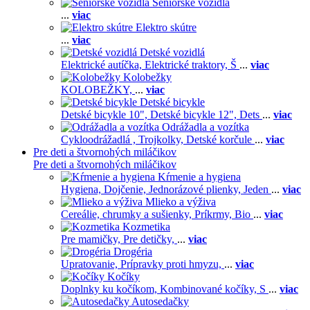
Seniorské vozidlá
...
viac
Elektro skútre
...
viac
Detské vozidlá
Elektrické autíčka,
Elektrické traktory,
Š
...
viac
Kolobežky
KOLOBEŽKY,
...
viac
Detské bicykle
Detské bicykle 10",
Detské bicykle 12",
Dets
...
viac
Odrážadla a vozítka
Cykloodrážadlá ,
Trojkolky,
Detské korčule
...
viac
Pre deti a štvornohých miláčikov
Pre deti a štvornohých miláčikov
Kŕmenie a hygiena
Hygiena,
Dojčenie,
Jednorázové plienky,
Jeden
...
viac
Mlieko a výživa
Cereálie, chrumky a sušienky,
Príkrmy,
Bio
...
viac
Kozmetika
Pre mamičky,
Pre detičky,
...
viac
Drogéria
Upratovanie,
Prípravky proti hmyzu,
...
viac
Kočíky
Doplnky ku kočíkom,
Kombinované kočíky,
S
...
viac
Autosedačky