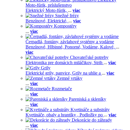
Moto-fúrik, príslušenstvo
Elektrický Moto-fúrik,
...
viac
Snežné frézy
Benzínové,
Elektrické,
...
viac
Kompostéry
...
viac
Čerpadlá, fontány, závlahové systémy a vodárne
Benzínové,
Hlbinné,
Ponorné,
Vodárne,
Kalové,
...
viac
Chovateľské potreby
Elektronika pre domácich miláčikov,
Strih
...
viac
Grily
Elektrické grily, panvice,
Grily na uhlie a
...
viac
Zemné vrtáky
...
viac
Rozmetače
...
viac
Pareniská a skleníky
...
viac
Kvetináče a substráty
Kvetináče, obaly a hrantíky ,
Podložky po
...
viac
Dekorácie do záhrady
...
viac