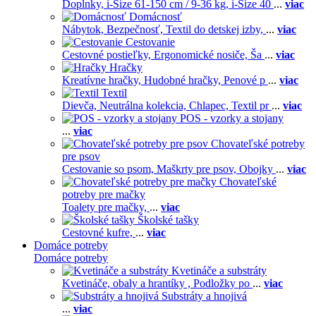
Doplnky,
i-Size 61-150 cm / 9-36 kg,
i-Size 40
...
viac
Domácnosť
Nábytok,
Bezpečnosť,
Textil do detskej izby,
...
viac
Cestovanie
Cestovné postieľky,
Ergonomické nosiče,
Ša
...
viac
Hračky
Kreatívne hračky,
Hudobné hračky,
Penové p
...
viac
Textil
Dievča,
Neutrálna kolekcia,
Chlapec,
Textil pr
...
viac
POS - vzorky a stojany
...
viac
Chovateľské potreby
pre psov
Cestovanie so psom,
Maškrty pre psov,
Obojky
...
viac
Chovateľské
potreby pre mačky
Toalety pre mačky,
...
viac
Školské tašky
Cestovné kufre,
...
viac
Domáce potreby
Domáce potreby
Kvetináče a substráty
Kvetináče, obaly a hrantíky ,
Podložky po
...
viac
Substráty a hnojivá
...
viac