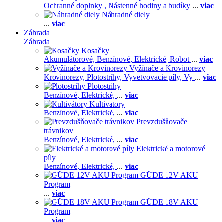
Ochranné doplnky ,
Nástenné hodiny a budíky
...
viac
Náhradné diely
...
viac
Záhrada
Záhrada
Kosačky
Akumulátorové,
Benzínové,
Elektrické,
Robot
...
viac
Vyžínače a Krovinorezy
Krovinorezy,
Plotostrihy,
Vyvetvovacie píly,
Vy
...
viac
Plotostrihy
Benzínové,
Elektrické,
...
viac
Kultivátory
Benzínové,
Elektrické,
...
viac
Prevzdušňovače
trávnikov
Benzínové,
Elektrické,
...
viac
Elektrické a motorové
píly
Benzínové,
Elektrické,
...
viac
GÜDE 12V AKU
Program
...
viac
GÜDE 18V AKU
Program
...
viac