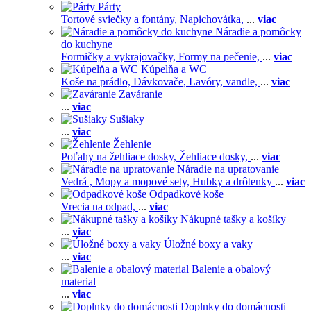
Párty
Tortové sviečky a fontány,
Napichovátka,
...
viac
Náradie a pomôcky
do kuchyne
Formičky a vykrajovačky,
Formy na pečenie,
...
viac
Kúpelňa a WC
Koše na prádlo,
Dávkovače,
Lavóry, vandle,
...
viac
Zaváranie
...
viac
Sušiaky
...
viac
Žehlenie
Poťahy na žehliace dosky,
Žehliace dosky,
...
viac
Náradie na upratovanie
Vedrá ,
Mopy a mopové sety,
Hubky a drôtenky
...
viac
Odpadkové koše
Vrecia na odpad,
...
viac
Nákupné tašky a košíky
...
viac
Úložné boxy a vaky
...
viac
Balenie a obalový
material
...
viac
Doplnky do domácnosti