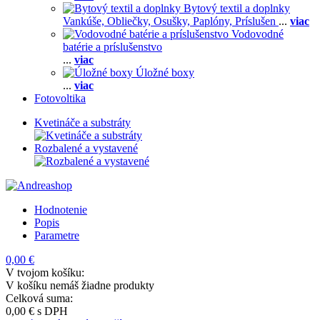
Bytový textil a doplnky
Vankúše,
Obliečky,
Osušky,
Paplóny,
Príslušen
...
viac
Vodovodné
batérie a príslušenstvo
...
viac
Úložné boxy
...
viac
Fotovoltika
Kvetináče a substráty
Rozbalené a vystavené
Hodnotenie
Popis
Parametre
0,00 €
V tvojom košíku:
V košíku nemáš žiadne produkty
Celková suma:
0,00 €
s DPH