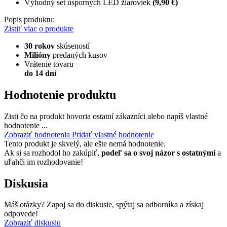
Výhodný set úsporných LED žiaroviek
(9,90 €)
Popis produktu:
Zistiť viac o produkte
30 rokov
skúseností
Milióny
predaných kusov
Vrátenie tovaru
do 14 dní
Hodnotenie produktu
Zisti čo na produkt hovoria ostatní zákazníci alebo napíš vlastné
hodnotenie ...
Zobraziť hodnotenia
Pridať vlastné hodnotenie
Tento produkt je skvelý, ale ešte nemá hodnotenie.
Ak si sa rozhodol ho zakúpiť,
podeľ sa o svoj názor s ostatnými
a
uľahči im rozhodovanie!
Diskusia
Máš otázky? Zapoj sa do diskusie, spýtaj sa odborníka a získaj
odpovede!
Zobraziť diskusiu