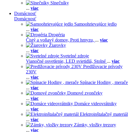
Slnečníky
...
viac
Domácnosť
Domácnosť
Samoohrievajúce jedlo
...
viac
Drogéria
Čistý a voňavý domov,
Proti hmyzu,
...
viac
Žiarovky
...
viac
Svetelné zdroje
Vianočné osvetlenie,
LED svietidlá,
Stolné
...
viac
Predlžovacie prívody
230V
...
viac
Spínacie Hodiny , merače
...
viac
Domové zvončeky
...
viac
Domáce videovrátniky
...
viac
Elektroinštalačný materiál
...
viac
Zámky, vložky trezory
...
viac