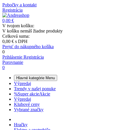
Pobočky a kontakt
Registrácia
0,00 €
V tvojom košíku:
V košíku nemáš žiadne produkty
Celková suma:
0,00 €
s DPH
Prejsť do nákupného košíka
0
Prihlásenie
Registrácia
Porovnanie
0
Hlavné kategórie
Menu
Výpredaj
Trendy v našej ponuke
%
Super akcie
Akcie
Výpredaj
Klubové ceny
Vybrané značky
Hračky
Elektro a spotrebiče