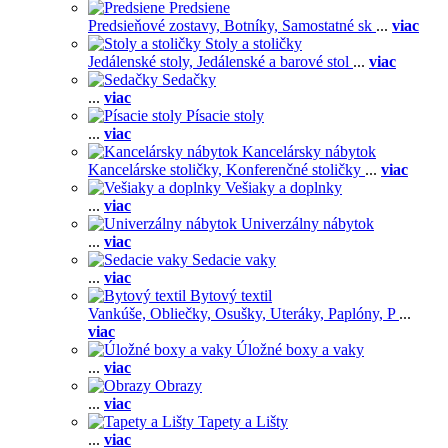
Predsiene
Predsieňové zostavy,
Botníky,
Samostatné sk
...
viac
Stoly a stoličky
Jedálenské stoly,
Jedálenské a barové stol
...
viac
Sedačky
...
viac
Písacie stoly
...
viac
Kancelársky nábytok
Kancelárske stoličky,
Konferenčné stoličky
...
viac
Vešiaky a doplnky
...
viac
Univerzálny nábytok
...
viac
Sedacie vaky
...
viac
Bytový textil
Vankúše,
Obliečky,
Osušky,
Uteráky,
Paplóny,
P
...
viac
Úložné boxy a vaky
...
viac
Obrazy
...
viac
Tapety a Lišty
...
viac