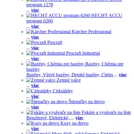
program 1278
...
viac
HECHT ACCU
program 6260
...
viac
Kärcher Professional
...
viac
Procraft
...
viac
Procraft Industrial
...
viac
Bazény, Chémia pre
bazény
Bazény,
Vírivé bazény,
Detské bazény,
Chém
...
viac
Zemné valce
...
viac
Cirkulárky
...
viac
Štiepačky na drevo
...
viac
Fukáre a vysávače na líste
Benzínové,
Elektrické,
...
viac
Kozy na drevo
...
viac
Elektrický