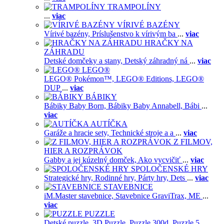
TRAMPOLÍNY
...
viac
VÍRIVÉ BAZÉNY
Vírivé bazény,
Príslušenstvo k vírivým ba
...
viac
HRAČKY NA
ZÁHRADU
Detské domčeky a stany,
Detský záhradný ná
...
viac
LEGO®
LEGO® Pokémon™,
LEGO® Editions,
LEGO®
DUP
...
viac
BÁBIKY
Bábiky Baby Born,
Bábiky Baby Annabell,
Bábi
...
viac
AUTÍČKA
Garáže a hracie sety,
Technické stroje a a
...
viac
Z FILMOV,
HIER A ROZPRÁVOK
Gabby a jej kúzelný domček,
Ako vycvičiť
...
viac
SPOLOČENSKÉ HRY
Strategické hry,
Rodinné hry,
Párty hry,
Dets
...
viac
STAVEBNICE
iM.Master stavebnice,
Stavebnice GraviTrax,
ME
...
viac
PUZZLE
Detské puzzle,
3D Puzzle,
Puzzle 300d,
Puzzle 5
...