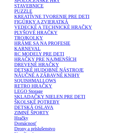
SPOLOČENSKÉ HRY
STAVEBNICE
PUZZLE
KREATÍVNE TVORENIE PRE DETI
FIGÚRKY A ZVIERATKÁ
VEDECKÉ A TECHNICKÉ HRAČKY
PLYŠOVÉ HRAČKY
TROJKOLKY
HRÁME SA NA PROFESIE
KARNEVAL
RC MODELY PRE DETI
HRAČKY PRE NAJMENŠÍCH
DREVENÉ HRAČKY
DETSKÉ HUDOBNÉ NÁSTROJE
NÁUČNÉ A ZÁBAVNÉ KNIHY
SQUISHMALLOWS
RETRO HRAČKY
LEGO Storage
SKLADAČKY NIELEN PRE DETI
ŠKOLSKÉ POTREBY
DETSKÁ OSLAVA
ZIMNÉ ŠPORTY
Hračky
Domácnosť
Drony a príslušenstvo