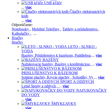
USB kľúče
...
viac
Čítačky elektronických
kníh
...
viac
Odporúčame:
Notebooky
,
Mobilné Telefóny
,
Tablety a príslušenstvo
,
Kalkulačky
, ...
Hračky
Hračky
LETO - SLNKO -
VODA
Bazény,
Príslušenstvo k bazénom,
Paddleboa
...
viac
BAZÉNY
Nafukovacie bazény,
Bazény s konštrukciou,
...
viac
PRISLUŠENSTVO K BÁZENOM
Solárne plachty,
Krycie plachty ,
Schodíky,
Vy
...
viac
ŠPORT A ODDYCH
Letné športy a oddych ,
...
viac
NAFUKOVAČKY
DO VODY
...
viac
ŠMYKĽAVKY
...
viac