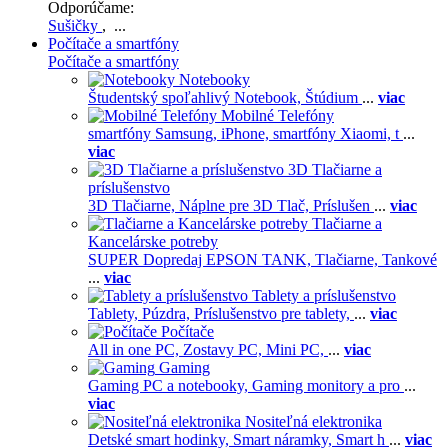
Odporúčame:
Sušičky
, ...
Počítače a smartfóny
Počítače a smartfóny
Notebooky
Študentský spoľahlivý Notebook,
Štúdium
...
viac
Mobilné Telefóny
smartfóny Samsung,
iPhone,
smartfóny Xiaomi,
t
...
viac
3D Tlačiarne a
príslušenstvo
3D Tlačiarne,
Náplne pre 3D Tlač,
Príslušen
...
viac
Tlačiarne a
Kancelárske potreby
SUPER Dopredaj EPSON TANK,
Tlačiarne,
Tankové
...
viac
Tablety a príslušenstvo
Tablety,
Púzdra,
Príslušenstvo pre tablety,
...
viac
Počítače
All in one PC,
Zostavy PC,
Mini PC,
...
viac
Gaming
Gaming PC a notebooky,
Gaming monitory a pro
...
viac
Nositeľná elektronika
Detské smart hodinky,
Smart náramky,
Smart h
...
viac