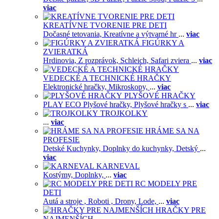
viac
KREATÍVNE TVORENIE PRE DETI
Dočasné tetovania,
Kreatívne a výtvarné hr
...
viac
FIGÚRKY A
ZVIERATKÁ
Hrdinovia,
Z rozprávok,
Schleich,
Safari zviera
...
viac
VEDECKÉ A TECHNICKÉ HRAČKY
Elektronické hračky,
Mikroskopy,
...
viac
PLYŠOVÉ HRAČKY
PLAY ECO Plyšové hračky,
Plyšové hračky s
...
viac
TROJKOLKY
...
viac
HRÁME SA NA
PROFESIE
Detské Kuchynky,
Doplnky do kuchynky,
Detský
...
viac
KARNEVAL
Kostýmy,
Doplnky,
...
viac
RC MODELY PRE
DETI
Autá a stroje ,
Roboti ,
Drony,
Lode,
...
viac
HRAČKY PRE
NAJMENŠÍCH