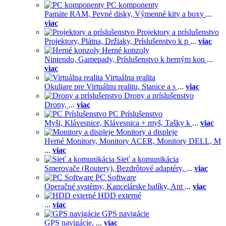
PC komponenty
Pamäte RAM,
Pevné disky,
Výmenné kity a boxy
...
viac
Projektory a príslušenstvo
Projektory,
Plátna,
Držiaky,
Príslušenstvo k p
...
viac
Herné konzoly
Nintendo,
Gamepady,
Príslušenstvo k herným kon
...
viac
Virtuálna realita
Okuliare pre Virtuálnu realitu,
Stanice a s
...
viac
Drony a príslušenstvo
Drony,
...
viac
PC Príslušenstvo
Myši,
Klávesnice,
Klávesnica + myš,
Tašky k
...
viac
Monitory a displeje
Herné Monitory,
Monitory ACER,
Monitory DELL,
M
...
viac
Sieť a komunikácia
Smerovače (Routery),
Bezdrôtové adaptéry,
...
viac
PC Software
Operačné systémy,
Kancelárske balíky,
Ant
...
viac
HDD externé
...
viac
GPS navigácie
GPS navigácie,
...
viac