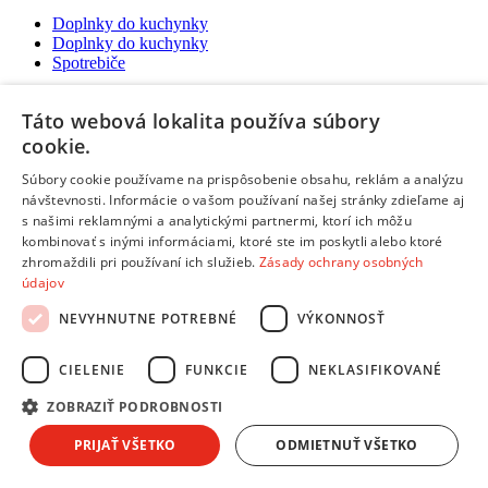
Doplnky do kuchynky
Doplnky do kuchynky
Spotrebiče
Táto webová lokalita používa súbory
cookie.
Súbory cookie používame na prispôsobenie obsahu, reklám a analýzu
Žiadne dostupné recenzie
návštevnosti. Informácie o vašom používaní našej stránky zdieľame aj
s našimi reklamnými a analytickými partnermi, ktorí ich môžu
Pridať hodnotenie
kombinovať s inými informáciami, ktoré ste im poskytli alebo ktoré
Hodnotenie produktu:
Wiky Mikrovlnka s efektami 23 cm
zhromaždili pri používaní ich služieb.
Zásady ochrany osobných
Tvoj email:
*
údajov
Tvoje meno:
*
NEVYHNUTNE POTREBNÉ
VÝKONNOSŤ
CIELENIE
FUNKCIE
NEKLASIFIKOVANÉ
Email nebude zverejnený
Ochrana osobných údajov
Polia označené hviezdičkou sú povinné
ZOBRAZIŤ PODROBNOSTI
Hodnotenie:
*
PRIJAŤ VŠETKO
ODMIETNUŤ VŠETKO
Odporúčal by si tento produkt svojim známym?
*
Áno