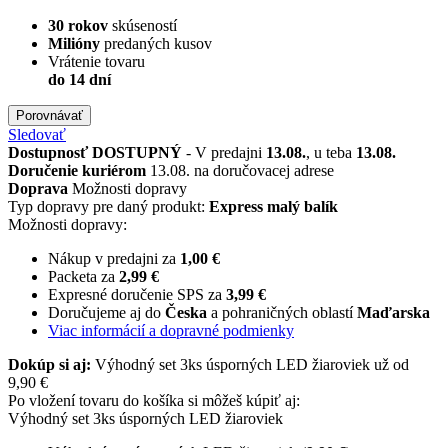
30 rokov
skúseností
Milióny
predaných kusov
Vrátenie tovaru
do 14 dní
Porovnávať
Sledovať
Dostupnosť
DOSTUPNÝ
- V predajni
13.08.
, u teba
13.08.
Doručenie kuriérom
13.08. na doručovacej adrese
Doprava
Možnosti dopravy
Typ dopravy pre daný produkt:
Express malý balík
Možnosti dopravy:
Nákup v predajni za
1,00 €
Packeta za
2,99 €
Expresné doručenie SPS za
3,99 €
Doručujeme aj do
Česka
a pohraničných oblastí
Maďarska
Viac informácií a dopravné podmienky
Dokúp si aj:
Výhodný set 3ks úsporných LED žiaroviek už od
9,90 €
Po vložení tovaru do košíka si môžeš kúpiť aj:
Výhodný set 3ks úsporných LED žiaroviek