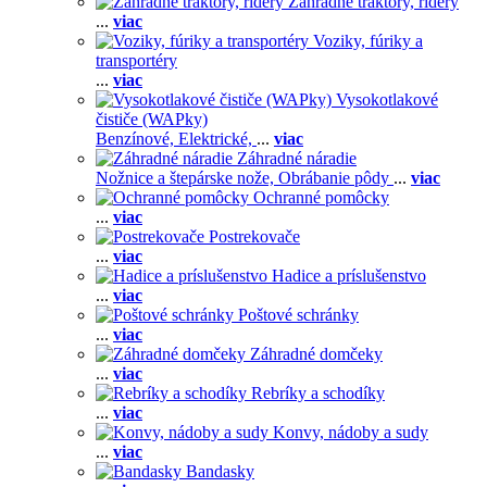
Záhradné traktory, ridery
...
viac
Voziky, fúriky a
transportéry
...
viac
Vysokotlakové
čističe (WAPky)
Benzínové,
Elektrické,
...
viac
Záhradné náradie
Nožnice a štepárske nože,
Obrábanie pôdy
...
viac
Ochranné pomôcky
...
viac
Postrekovače
...
viac
Hadice a príslušenstvo
...
viac
Poštové schránky
...
viac
Záhradné domčeky
...
viac
Rebríky a schodíky
...
viac
Konvy, nádoby a sudy
...
viac
Bandasky