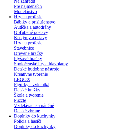
Na záhradu
Pre najmenších
Modelárstvo
Hry na profesie
Bábiky a príslušenstvo
Autíčka a autodráhy
Obľubené postavy
Kostýmy a oslavy
Hry na profesie
Stavebnice
Drevené hračky
Plyšové hračky
Spoločenské hry a hlavolamy
Detské hudobné nástroje
Kreatívne tvorenie
LEGO®
Figúrky a zvieratká
Detské knižky
Škola a tvorenie
Puzzle
Vzdelávacie a náučné
Detské zbrane
Doplnky do kuchynky
Polícia a hasiči
Doplnky do kuchynky