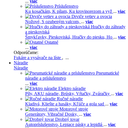
...
viac
Príslušenstvo
Ku kosačkám,
K pílam,
Ku krovinorezom a vyž
...
viac
Drviče vetiev a ovocia
Nožové,
S ozubeným valcom,
...
viac
Hračky do záhrady
a pieskoviská
Šmykľavky,
Pieskoviská,
Hračky do piesku,
Ho
...
viac
Ostatné
...
viac
Odporúčame:
Fukáre a vysávače na líste
, ...
Náradie
Náradie
Pneumatické
náradie a príslušenstvo
...
viac
Elektro náradie
Píly,
AKU náradie,
Brúsky,
Vŕtačky,
Zváračky
...
viac
Ručné náradie
Kladivá,
Kliešte a hasáky,
Kľúče a gola sad
...
viac
Motorové stroje
Generátory,
Vibračné Dosky,
...
viac
Drobný tovar
Autopríslušenstvo,
Lepiace pásky a lepidlá
...
viac