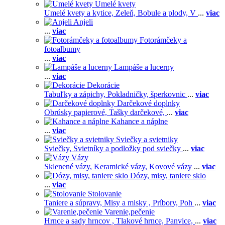
Umelé kvety
Umelé kvety a kytice,
Zeleň,
Bobule a plody,
V
...
viac
Anjeli
...
viac
Fotorámčeky a
fotoalbumy
...
viac
Lampáše a lucerny
...
viac
Dekorácie
Tabuľky a zápichy,
Pokladničky, šperkovnic
...
viac
Darčekové doplnky
Obrúsky papierové,
Tašky darčekové,
...
viac
Kahance a náplne
...
viac
Sviečky a svietniky
Sviečky,
Svietníky a podložky pod sviečky
...
viac
Vázy
Sklenené vázy,
Keramické vázy,
Kovové vázy
...
viac
Dózy, misy, taniere sklo
...
viac
Stolovanie
Taniere a súpravy,
Misy a misky ,
Príbory,
Poh
...
viac
Varenie,pečenie
Hrnce a sady hrncov ,
Tlakové hrnce,
Panvice,
...
viac