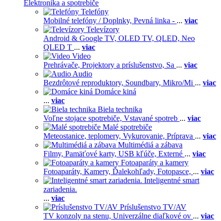
Elektronika a spotrebiče
Telefóny
Mobilné telefóny / Doplnky,
Pevná linka -
...
viac
Televízory
Android & Google TV,
OLED TV,
QLED, Neo
QLED T
...
viac
Video
Prehrávače,
Projektory a príslušenstvo,
Sa
...
viac
Audio
Bezdrôtové reproduktory,
Soundbary,
Mikro/Mi
...
viac
Domáce kiná
...
viac
Biela technika
Voľne stojace spotrebiče,
Vstavané spotreb
...
viac
Malé spotrebiče
Meteostanice, teplomery,
Vykurovanie,
Príprava
...
viac
Multimédiá a zábava
Filmy,
Pamäťové karty,
USB kľúče,
Externé
...
viac
Fotoaparáty a kamery
Fotoaparáty,
Kamery,
Ďalekohľady,
Fotopasce,
...
viac
Inteligentné smart
zariadenia.
...
viac
Príslušenstvo TV/AV
TV konzoly na stenu,
Univerzálne diaľkové ov
...
viac