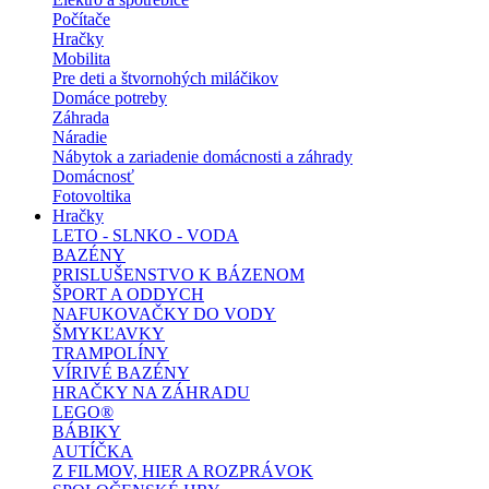
Počítače
Hračky
Mobilita
Pre deti a štvornohých miláčikov
Domáce potreby
Záhrada
Náradie
Nábytok a zariadenie domácnosti a záhrady
Domácnosť
Fotovoltika
Hračky
LETO - SLNKO - VODA
BAZÉNY
PRISLUŠENSTVO K BÁZENOM
ŠPORT A ODDYCH
NAFUKOVAČKY DO VODY
ŠMYKĽAVKY
TRAMPOLÍNY
VÍRIVÉ BAZÉNY
HRAČKY NA ZÁHRADU
LEGO®
BÁBIKY
AUTÍČKA
Z FILMOV, HIER A ROZPRÁVOK