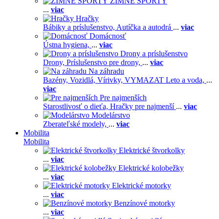
ZIMNÉ ŠPORTY
...
viac
Hračky
Bábiky a príslušenstvo,
Autíčka a autodrá
...
viac
Domácnosť
Ústna hygiena,
...
viac
Drony a príslušenstvo
Drony,
Príslušenstvo pre drony,
...
viac
Na záhradu
Bazény,
Vozidlá,
Vírivky,
VYMAZAT Leto a voda,
...
viac
Pre najmenších
Starostlivosť o dieťa,
Hračky pre najmenší
...
viac
Modelárstvo
Zberateľské modely,
...
viac
Mobilita
Mobilita
Elektrické štvorkolky
...
viac
Elektrické kolobežky
...
viac
Elektrické motorky
...
viac
Benzínové motorky
...
viac