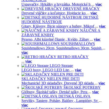
Uspavačky,
Hrkálky a hryzátka,
Motorické h
...
viac
DREVENÉ HRAČKY
Drevené vláčiky a koľajnice,
Hojdacie ko
...
viac
DETSKÉ
HUDOBNÉ NÁSTROJE
Gitary,
Klávesy,
Bicie súpravy a bubny,
Mikrof
...
viac
NÁUČNÉ A
ZÁBAVNÉ KNIHY
Pexeso,
Albi kúzelné čítanie ,
Kvído,
Zábav
...
viac
SQUISHMALLOWS
Squishmallows 20cm,
Squishmallows 30cm,
Squish
...
viac
RETRO HRAČKY
...
viac
LEGO Storage
LEGO boxy,
LEGO LED Lite,
...
viac
SKLADAČKY NIELEN PRE DETI
Mechanické 3D skladačky,
Drevené 3D sklada
...
viac
ŠKOLSKÉ POTREBY
Glóbusy,
Školské tašky,
Detské tašky,
Pera
...
viac
DETSKÁ OSLAVA
Servítky,
Taniere,
Poháre,
Balóny ,
Lampióny,
Sv
...
viac