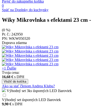
Prejsť do nákupného košíka
0
Späť na Doplnky do kuchynky
Wiky Mikrovlnka s efektami 23 cm
-
(0 %)
Pr. č.: 242950
PN: WKW050320
Doprava zdarma
+1
Ďalšie
Tvoja cena:
16,68 €
s DPH
Vložiť
do košíka
Ako sa stať členom Andrea Klubu?
Výhodný set 3ks úsporných LED žiaroviek
Výhodný set úsporných LED žiaroviek
9,90 €
s DPH