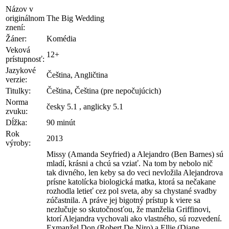
Názov v
originálnom
The Big Wedding
znení:
Žáner:
Komédia
Veková
12+
prístupnosť:
Jazykové
Čeština, Angličtina
verzie:
Titulky:
Čeština, Čeština (pre nepočujúcich)
Norma
česky 5.1 , anglicky 5.1
zvuku:
Dĺžka:
90 minút
Rok
2013
výroby:
Missy (Amanda Seyfried) a Alejandro (Ben Barnes) sú
mladí, krásni a chcú sa vziať. Na tom by nebolo nič
tak divného, ​​len keby sa do veci nevložila Alejandrova
prísne katolícka biologická matka, ktorá sa nečakane
rozhodla letieť cez pol sveta, aby sa chystané svadby
zúčastnila. A práve jej bigotný prístup k viere sa
nezlučuje so skutočnosťou, že manželia Griffinovi,
ktorí Alejandra vychovali ako vlastného, ​​sú rozvedení.
Exmanžel Don (Robert De Niro) a Ellie (Diane