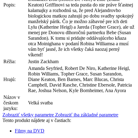
Popis:
Keaton) Griffinovi sa teda pustia do nie práve šťastnej
kalamajky a rozhodnú sa, že pred Alejandrovho
biologickou matkou zahrajú po dobu svadby spokojný
manželský párik. Čo je možno zábavné pre ich deti
Lylu (Katherine Heigl) a Jareda (Topher Grace), ale už
menej pre Donovu dlhoročnú partnerku Bebe (Susan
Sarandon). K tomu si pridajte oddávajúceho kňaza
otca Moinighana v podaní Robina Williamsa a musí
vám byť jasné, že ich všetky čaká naozaj perný
víkend!
Réžia:
Justin Zackham
Amanda Seyfried, Robert De Niro, Katherine Heigl,
Robin Williams, Topher Grace, Susan Sarandon,
Hrajú:
Diane Keaton, Ben Barnes, Marc Blucas, Christa
Campbell, David Rasche, Christine Ebersole, Patricia
Rae, Joshua Nelson, Kyle Bornheimer, Ana Ayora
Názov v
českom
Velká svatba
jazyku:
Zobraziť všetky parametre
Zobraziť iba základné parametre
Tento produkt nájdete aj v častiach:
Filmy na DVD