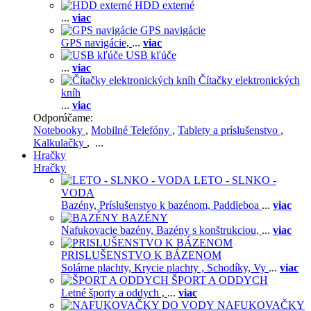
HDD externé
...
viac
GPS navigácie
GPS navigácie,
...
viac
USB kľúče
...
viac
Čítačky elektronických
kníh
...
viac
Odporúčame:
Notebooky
,
Mobilné Telefóny
,
Tablety a príslušenstvo
,
Kalkulačky
, ...
Hračky
Hračky
LETO - SLNKO -
VODA
Bazény,
Príslušenstvo k bazénom,
Paddleboa
...
viac
BAZÉNY
Nafukovacie bazény,
Bazény s konštrukciou,
...
viac
PRISLUŠENSTVO K BÁZENOM
Solárne plachty,
Krycie plachty ,
Schodíky,
Vy
...
viac
ŠPORT A ODDYCH
Letné športy a oddych ,
...
viac
NAFUKOVAČKY