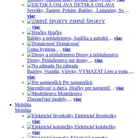
DETSKÁ OSLAVA
Servítky,
Taniere,
Poháre,
Balóny ,
Lampióny,
Sv
...
viac
ZIMNÉ ŠPORTY
...
viac
Hračky
Bábiky a príslušenstvo,
Autíčka a autodrá
...
viac
Domácnosť
Ústna hygiena,
...
viac
Drony a príslušenstvo
Drony,
Príslušenstvo pre drony,
...
viac
Na záhradu
Bazény,
Vozidlá,
Vírivky,
VYMAZAT Leto a voda,
...
viac
Pre najmenších
Starostlivosť o dieťa,
Hračky pre najmenší
...
viac
Modelárstvo
Zberateľské modely,
...
viac
Mobilita
Mobilita
Elektrické štvorkolky
...
viac
Elektrické kolobežky
...
viac
Elektrické motorky