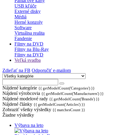
Pamäťové karty
USB kľúče
Externé disky
Médiá
Herné konzoly
Software
Virtuálna realita
Fandenie
Filmy na DVD
Filmy na Blu-Ray
Filmy na DVD
Veľká svadba
Zdieľať na FB
Odporučiť e-mailom
Nájdené kategórie
{{ getModelCount('Categories') }}
Nájdení výrobcovia
{{ getModelCount('Manufacturers') }}
Nájdené modelové rady
{{ getModelCount('Brands') }}
Nájdené články
{{ getModelCount('Articles') }}
Zobraziť všetky výsledky
{{ matchesCount }}
Žiadne výsledky
Výbava na leto