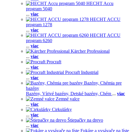
HECHT Accu
program 5040
...
viac
HECHT ACCU
program 1278
...
viac
HECHT ACCU
program 6260
...
viac
Kärcher Professional
...
viac
Procraft
...
viac
Procraft Industrial
...
viac
Bazény, Chémia pre
bazény
Bazény,
Vírivé bazény,
Detské bazény,
Chém
...
viac
Zemné valce
...
viac
Cirkulárky
...
viac
Štiepačky na drevo
...
viac
Fukáre a vysávače na líste