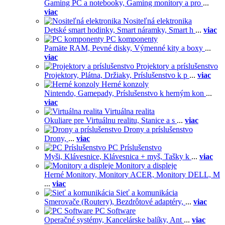
Gaming PC a notebooky,
Gaming monitory a pro
...
viac
Nositeľná elektronika
Detské smart hodinky,
Smart náramky,
Smart h
...
viac
PC komponenty
Pamäte RAM,
Pevné disky,
Výmenné kity a boxy
...
viac
Projektory a príslušenstvo
Projektory,
Plátna,
Držiaky,
Príslušenstvo k p
...
viac
Herné konzoly
Nintendo,
Gamepady,
Príslušenstvo k herným kon
...
viac
Virtuálna realita
Okuliare pre Virtuálnu realitu,
Stanice a s
...
viac
Drony a príslušenstvo
Drony,
...
viac
PC Príslušenstvo
Myši,
Klávesnice,
Klávesnica + myš,
Tašky k
...
viac
Monitory a displeje
Herné Monitory,
Monitory ACER,
Monitory DELL,
M
...
viac
Sieť a komunikácia
Smerovače (Routery),
Bezdrôtové adaptéry,
...
viac
PC Software
Operačné systémy,
Kancelárske balíky,
Ant
...
viac