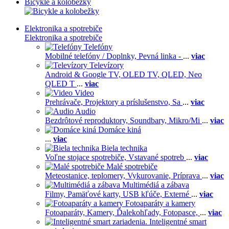
Bicykle a kolobežky
Elektronika a spotrebiče
Elektronika a spotrebiče
Telefóny
Mobilné telefóny / Doplnky,
Pevná linka -
...
viac
Televízory
Android & Google TV,
OLED TV,
QLED, Neo
QLED T
...
viac
Video
Prehrávače,
Projektory a príslušenstvo,
Sa
...
viac
Audio
Bezdrôtové reproduktory,
Soundbary,
Mikro/Mi
...
viac
Domáce kiná
...
viac
Biela technika
Voľne stojace spotrebiče,
Vstavané spotreb
...
viac
Malé spotrebiče
Meteostanice, teplomery,
Vykurovanie,
Príprava
...
viac
Multimédiá a zábava
Filmy,
Pamäťové karty,
USB kľúče,
Externé
...
viac
Fotoaparáty a kamery
Fotoaparáty,
Kamery,
Ďalekohľady,
Fotopasce,
...
viac
Inteligentné smart