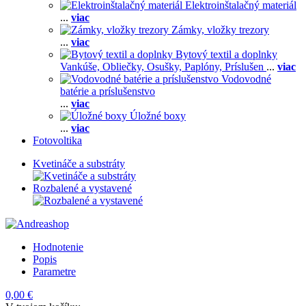
Elektroinštalačný materiál
...
viac
Zámky, vložky trezory
...
viac
Bytový textil a doplnky
Vankúše,
Obliečky,
Osušky,
Paplóny,
Príslušen
...
viac
Vodovodné
batérie a príslušenstvo
...
viac
Úložné boxy
...
viac
Fotovoltika
Kvetináče a substráty
Rozbalené a vystavené
Hodnotenie
Popis
Parametre
0,00 €