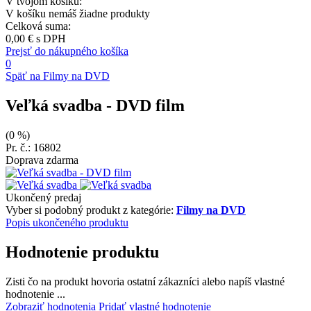
V tvojom košíku:
V košíku nemáš žiadne produkty
Celková suma:
0,00 €
s DPH
Prejsť do nákupného košíka
0
Späť na Filmy na DVD
Veľká svadba
- DVD film
(0 %)
Pr. č.: 16802
Doprava zdarma
Ukončený predaj
Vyber si podobný produkt z kategórie:
Filmy na DVD
Popis ukončeného produktu
Hodnotenie produktu
Zisti čo na produkt hovoria ostatní zákazníci alebo napíš vlastné
hodnotenie ...
Zobraziť hodnotenia
Pridať vlastné hodnotenie