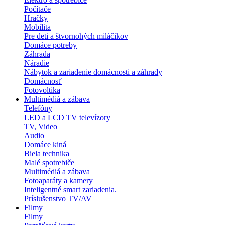
Počítače
Hračky
Mobilita
Pre deti a štvornohých miláčikov
Domáce potreby
Záhrada
Náradie
Nábytok a zariadenie domácnosti a záhrady
Domácnosť
Fotovoltika
Multimédiá a zábava
Telefóny
LED a LCD TV televízory
TV, Video
Audio
Domáce kiná
Biela technika
Malé spotrebiče
Multimédiá a zábava
Fotoaparáty a kamery
Inteligentné smart zariadenia.
Príslušenstvo TV/AV
Filmy
Filmy