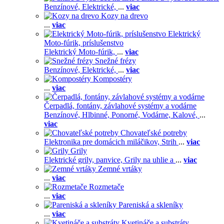
Benzínové,
Elektrické,
...
viac
Kozy na drevo
...
viac
Elektrický
Moto-fúrik, príslušenstvo
Elektrický Moto-fúrik,
...
viac
Snežné frézy
Benzínové,
Elektrické,
...
viac
Kompostéry
...
viac
Čerpadlá, fontány, závlahové systémy a vodárne
Benzínové,
Hlbinné,
Ponorné,
Vodárne,
Kalové,
...
viac
Chovateľské potreby
Elektronika pre domácich miláčikov,
Strih
...
viac
Grily
Elektrické grily, panvice,
Grily na uhlie a
...
viac
Zemné vrtáky
...
viac
Rozmetače
...
viac
Pareniská a skleníky
...
viac
Kvetináče a substráty