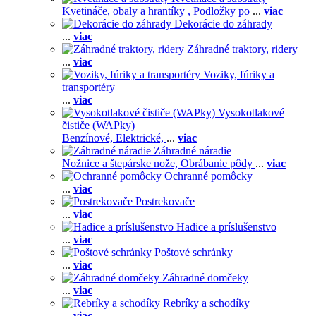
Kvetináče, obaly a hrantíky ,
Podložky po
...
viac
Dekorácie do záhrady
...
viac
Záhradné traktory, ridery
...
viac
Voziky, fúriky a
transportéry
...
viac
Vysokotlakové
čističe (WAPky)
Benzínové,
Elektrické,
...
viac
Záhradné náradie
Nožnice a štepárske nože,
Obrábanie pôdy
...
viac
Ochranné pomôcky
...
viac
Postrekovače
...
viac
Hadice a príslušenstvo
...
viac
Poštové schránky
...
viac
Záhradné domčeky
...
viac
Rebríky a schodíky
...
viac