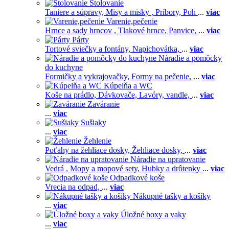
Stolovanie
Taniere a súpravy,
Misy a misky ,
Príbory,
Poh
...
viac
Varenie,pečenie
Hrnce a sady hrncov ,
Tlakové hrnce,
Panvice,
...
viac
Párty
Tortové sviečky a fontány,
Napichovátka,
...
viac
Náradie a pomôcky
do kuchyne
Formičky a vykrajovačky,
Formy na pečenie,
...
viac
Kúpelňa a WC
Koše na prádlo,
Dávkovače,
Lavóry, vandle,
...
viac
Zaváranie
...
viac
Sušiaky
...
viac
Žehlenie
Poťahy na žehliace dosky,
Žehliace dosky,
...
viac
Náradie na upratovanie
Vedrá ,
Mopy a mopové sety,
Hubky a drôtenky
...
viac
Odpadkové koše
Vrecia na odpad,
...
viac
Nákupné tašky a košíky
...
viac
Úložné boxy a vaky
...
viac