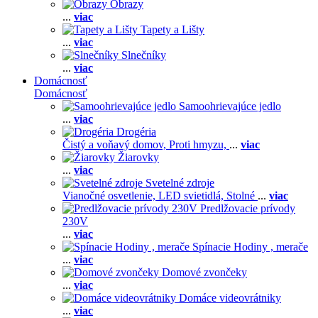
Obrazy
...
viac
Tapety a Lišty
...
viac
Slnečníky
...
viac
Domácnosť
Domácnosť
Samoohrievajúce jedlo
...
viac
Drogéria
Čistý a voňavý domov,
Proti hmyzu,
...
viac
Žiarovky
...
viac
Svetelné zdroje
Vianočné osvetlenie,
LED svietidlá,
Stolné
...
viac
Predlžovacie prívody
230V
...
viac
Spínacie Hodiny , merače
...
viac
Domové zvončeky
...
viac
Domáce videovrátniky
...
viac