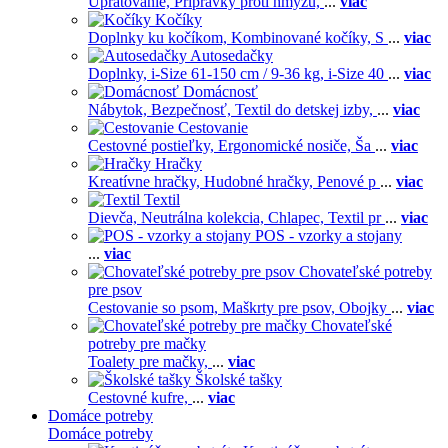
Upratovanie,
Prípravky proti hmyzu,
...
viac
Kočíky
Doplnky ku kočíkom,
Kombinované kočíky,
S
...
viac
Autosedačky
Doplnky,
i-Size 61-150 cm / 9-36 kg,
i-Size 40
...
viac
Domácnosť
Nábytok,
Bezpečnosť,
Textil do detskej izby,
...
viac
Cestovanie
Cestovné postieľky,
Ergonomické nosiče,
Ša
...
viac
Hračky
Kreatívne hračky,
Hudobné hračky,
Penové p
...
viac
Textil
Dievča,
Neutrálna kolekcia,
Chlapec,
Textil pr
...
viac
POS - vzorky a stojany
...
viac
Chovateľské potreby
pre psov
Cestovanie so psom,
Maškrty pre psov,
Obojky
...
viac
Chovateľské
potreby pre mačky
Toalety pre mačky,
...
viac
Školské tašky
Cestovné kufre,
...
viac
Domáce potreby
Domáce potreby