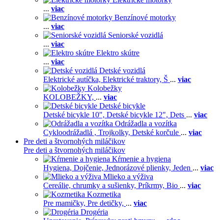
...
viac
Benzínové motorky
...
viac
Seniorské vozidlá
...
viac
Elektro skútre
...
viac
Detské vozidlá
Elektrické autíčka,
Elektrické traktory,
Š
...
viac
Kolobežky
KOLOBEŽKY,
...
viac
Detské bicykle
Detské bicykle 10",
Detské bicykle 12",
Dets
...
viac
Odrážadla a vozítka
Cykloodrážadlá ,
Trojkolky,
Detské korčule
...
viac
Pre deti a štvornohých miláčikov
Pre deti a štvornohých miláčikov
Kŕmenie a hygiena
Hygiena,
Dojčenie,
Jednorázové plienky,
Jeden
...
viac
Mlieko a výživa
Cereálie, chrumky a sušienky,
Príkrmy,
Bio
...
viac
Kozmetika
Pre mamičky,
Pre detičky,
...
viac
Drogéria