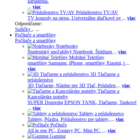
zariadenia.
...
viac
Príslušenstvo TV/AV
TV konzoly na stenu,
Univerzálne diaľkové ov
...
viac
Odporúčame:
Sušičky
, ...
Počítače a smartfóny
Počítače a smartfóny
Notebooky
Študentský spoľahlivý Notebook,
Štúdium
...
viac
Mobilné Telefóny
smartfóny Samsung,
iPhone,
smartfóny Xiaomi,
t
...
viac
3D Tlačiarne a
príslušenstvo
3D Tlačiarne,
Náplne pre 3D Tlač,
Príslušen
...
viac
Tlačiarne a
Kancelárske potreby
SUPER Dopredaj EPSON TANK,
Tlačiarne,
Tankové
...
viac
Tablety a príslušenstvo
Tablety,
Púzdra,
Príslušenstvo pre tablety,
...
viac
Počítače
All in one PC,
Zostavy PC,
Mini PC,
...
viac
Gaming