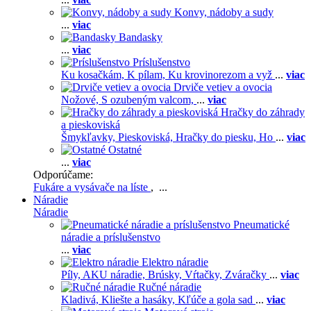
Konvy, nádoby a sudy
...
viac
Bandasky
...
viac
Príslušenstvo
Ku kosačkám,
K pílam,
Ku krovinorezom a vyž
...
viac
Drviče vetiev a ovocia
Nožové,
S ozubeným valcom,
...
viac
Hračky do záhrady
a pieskoviská
Šmykľavky,
Pieskoviská,
Hračky do piesku,
Ho
...
viac
Ostatné
...
viac
Odporúčame:
Fukáre a vysávače na líste
, ...
Náradie
Náradie
Pneumatické
náradie a príslušenstvo
...
viac
Elektro náradie
Píly,
AKU náradie,
Brúsky,
Vŕtačky,
Zváračky
...
viac
Ručné náradie
Kladivá,
Kliešte a hasáky,
Kľúče a gola sad
...
viac