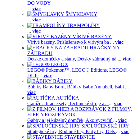
DO VODY
...
viac
ŠMYKĽAVKY
...
viac
TRAMPOLÍNY
...
viac
VÍRIVÉ BAZÉNY
Vírivé bazény,
Príslušenstvo k vírivým ba
...
viac
HRAČKY NA
ZÁHRADU
Detské domčeky a stany,
Detský záhradný ná
...
viac
LEGO®
LEGO® Pokémon™,
LEGO® Editions,
LEGO®
DUP
...
viac
BÁBIKY
Bábiky Baby Born,
Bábiky Baby Annabell,
Bábi
...
viac
AUTÍČKA
Garáže a hracie sety,
Technické stroje a a
...
viac
Z FILMOV,
HIER A ROZPRÁVOK
Gabby a jej kúzelný domček,
Ako vycvičiť
...
viac
SPOLOČENSKÉ HRY
Strategické hry,
Rodinné hry,
Párty hry,
Dets
...
viac
STAVEBNICE