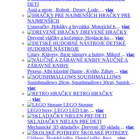
DETI
Autá a stroje ,
Roboti ,
Drony,
Lode,
...
viac
HRAČKY PRE
NAJMENŠÍCH
Uspavačky,
Hrkálky a hryzátka,
Motorické h
...
viac
DREVENÉ HRAČKY
Drevené vláčiky a koľajnice,
Hojdacie ko
...
viac
DETSKÉ
HUDOBNÉ NÁSTROJE
Gitary,
Klávesy,
Bicie súpravy a bubny,
Mikrof
...
viac
NÁUČNÉ A
ZÁBAVNÉ KNIHY
Pexeso,
Albi kúzelné čítanie ,
Kvído,
Zábav
...
viac
SQUISHMALLOWS
Squishmallows 20cm,
Squishmallows 30cm,
Squish
...
viac
RETRO HRAČKY
...
viac
LEGO Storage
LEGO boxy,
LEGO LED Lite,
...
viac
SKLADAČKY NIELEN PRE DETI
Mechanické 3D skladačky,
Drevené 3D sklada
...
viac
ŠKOLSKÉ POTREBY
Glóbusy,
Školské tašky,
Detské tašky,
Pera
...
viac