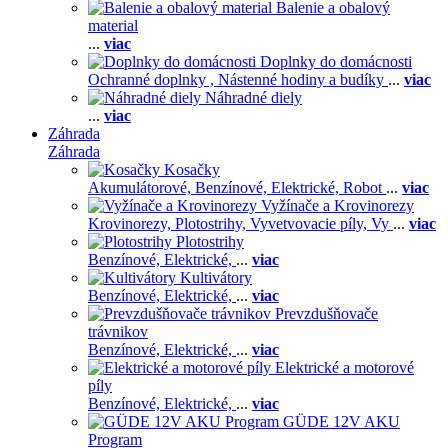
Balenie a obalový
material
...
viac
Doplnky do domácnosti
Ochranné doplnky ,
Nástenné hodiny a budíky
...
viac
Náhradné diely
...
viac
Záhrada
Záhrada
Kosačky
Akumulátorové,
Benzínové,
Elektrické,
Robot
...
viac
Vyžínače a Krovinorezy
Krovinorezy,
Plotostrihy,
Vyvetvovacie píly,
Vy
...
viac
Plotostrihy
Benzínové,
Elektrické,
...
viac
Kultivátory
Benzínové,
Elektrické,
...
viac
Prevzdušňovače
trávnikov
Benzínové,
Elektrické,
...
viac
Elektrické a motorové
píly
Benzínové,
Elektrické,
...
viac
GÜDE 12V AKU
Program