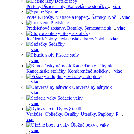
Detské izby
Postele,
Písacie stoly,
Kancelárske stoličky
...
viac
Spálne
Postele,
Rošty,
Matrace a toppery,
Šatníky,
Noč
...
viac
Predsiene
Predsieňové zostavy,
Botníky,
Samostatné sk
...
viac
Stoly a stoličky
Jedálenské stoly,
Jedálenské a barové stol
...
viac
Sedačky
...
viac
Písacie stoly
...
viac
Kancelársky nábytok
Kancelárske stoličky,
Konferenčné stoličky
...
viac
Vešiaky a doplnky
...
viac
Univerzálny nábytok
...
viac
Sedacie vaky
...
viac
Bytový textil
Vankúše,
Obliečky,
Osušky,
Uteráky,
Paplóny,
P
...
viac
Úložné boxy a vaky
...
viac