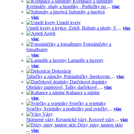
Kvetináče a substráty
Kvetináče, obaly a hrantíky ,
Podložky po
...
viac
Substráty a hnojivá
...
viac
Umelé kvety
Umelé kvety a kytice,
Zeleň,
Bobule a plody,
V
...
viac
Anjeli
...
viac
Fotorámčeky a
fotoalbumy
...
viac
Lampáše a lucerny
...
viac
Dekorácie
Tabuľky a zápichy,
Pokladničky, šperkovnic
...
viac
Darčekové doplnky
Obrúsky papierové,
Tašky darčekové,
...
viac
Kahance a náplne
...
viac
Sviečky a svietniky
Sviečky,
Svietníky a podložky pod sviečky
...
viac
Vázy
Sklenené vázy,
Keramické vázy,
Kovové vázy
...
viac
Dózy, misy, taniere sklo
...
viac