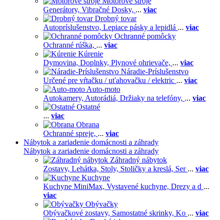
Motorové stroje
Generátory,
Vibračné Dosky,
...
viac
Drobný tovar
Autopríslušenstvo,
Lepiace pásky a lepidlá
...
viac
Ochranné pomôcky
Ochranné rúška,
...
viac
Kúrenie
Dymovina,
Doplnky,
Plynové ohrievače,
...
viac
Náradie-Príslušenstvo
Určené pre vŕtačku / uťahovačku / elektric
...
viac
Auto-moto
Autokamery,
Autorádiá,
Držiaky na telefóny,
...
viac
Ostatné
...
viac
Obrana
Ochranné spreje,
...
viac
Nábytok a zariadenie domácnosti a záhrady
Nábytok a zariadenie domácnosti a záhrady
Záhradný nábytok
Zostavy,
Lehátka,
Stoly,
Stoličky a kreslá,
Ser
...
viac
Kuchyne
Kuchyne MiniMax,
Vystavené kuchyne,
Drezy a d
...
viac
Obývačky
Obývačkové zostavy,
Samostatné skrinky,
Ko
...
viac