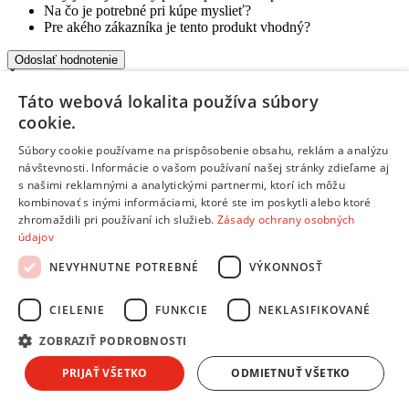
Na čo je potrebné pri kúpe myslieť?
Pre akého zákazníka je tento produkt vhodný?
Odoslať hodnotenie
Ďakujeme, tvoje hodnotenie bolo odoslané.
Táto webová lokalita používa súbory
Informácie a kontakty
cookie.
Informácie a kontakty
Súbory cookie používame na prispôsobenie obsahu, reklám a analýzu
Andrea Klub
návštevnosti. Informácie o vašom používaní našej stránky zdieľame aj
Splátkový predaj
s našimi reklamnými a analytickými partnermi, ktorí ich môžu
Obchodné podmienky
kombinovať s inými informáciami, ktoré ste im poskytli alebo ktoré
Reklamácie, sťažnosti
zhromaždili pri používaní ich služieb.
Zásady ochrany osobných
Odstúpiť od zmluvy tu
údajov
Ochrana osobných údajov
Predĺžená záruka a poistenie
NEVYHNUTNE POTREBNÉ
VÝKONNOSŤ
Ako nakupovať
Predajne a kontakty
CIELENIE
FUNKCIE
NEKLASIFIKOVANÉ
Centrum pre zákazníkov
ZOBRAZIŤ PODROBNOSTI
Možnosti platby
Možnosti platby
PRIJAŤ VŠETKO
ODMIETNUŤ VŠETKO
Platba na dobierku aj kartou