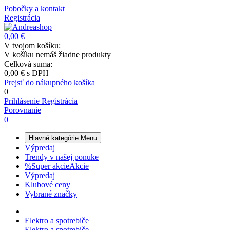
Pobočky a kontakt
Registrácia
0,00 €
V tvojom košíku:
V košíku nemáš žiadne produkty
Celková suma:
0,00 €
s DPH
Prejsť do nákupného košíka
0
Prihlásenie
Registrácia
Porovnanie
0
Hlavné kategórie
Menu
Výpredaj
Trendy v našej ponuke
%
Super akcie
Akcie
Výpredaj
Klubové ceny
Vybrané značky
Elektro a spotrebiče
Elektro a spotrebiče