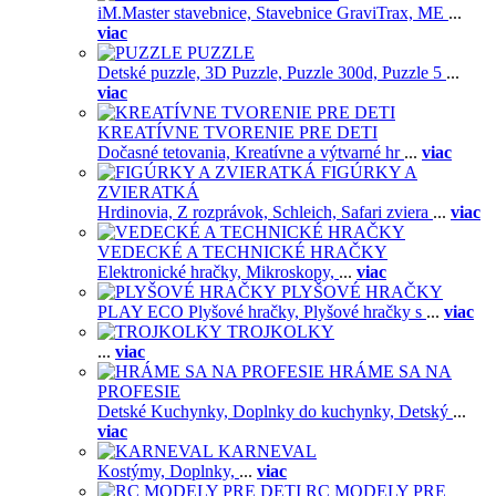
iM.Master stavebnice,
Stavebnice GraviTrax,
ME
...
viac
PUZZLE
Detské puzzle,
3D Puzzle,
Puzzle 300d,
Puzzle 5
...
viac
KREATÍVNE TVORENIE PRE DETI
Dočasné tetovania,
Kreatívne a výtvarné hr
...
viac
FIGÚRKY A
ZVIERATKÁ
Hrdinovia,
Z rozprávok,
Schleich,
Safari zviera
...
viac
VEDECKÉ A TECHNICKÉ HRAČKY
Elektronické hračky,
Mikroskopy,
...
viac
PLYŠOVÉ HRAČKY
PLAY ECO Plyšové hračky,
Plyšové hračky s
...
viac
TROJKOLKY
...
viac
HRÁME SA NA
PROFESIE
Detské Kuchynky,
Doplnky do kuchynky,
Detský
...
viac
KARNEVAL
Kostýmy,
Doplnky,
...
viac
RC MODELY PRE