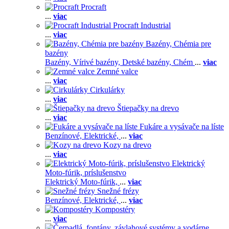
Procraft
...
viac
Procraft Industrial
...
viac
Bazény, Chémia pre
bazény
Bazény,
Vírivé bazény,
Detské bazény,
Chém
...
viac
Zemné valce
...
viac
Cirkulárky
...
viac
Štiepačky na drevo
...
viac
Fukáre a vysávače na líste
Benzínové,
Elektrické,
...
viac
Kozy na drevo
...
viac
Elektrický
Moto-fúrik, príslušenstvo
Elektrický Moto-fúrik,
...
viac
Snežné frézy
Benzínové,
Elektrické,
...
viac
Kompostéry
...
viac