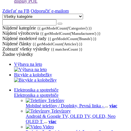
display POE
Zdieľať na FB
Odporučiť e-mailom
Nájdené kategórie
{{ getModelCount('Categories') }}
Nájdení výrobcovia
{{ getModelCount('Manufacturers') }}
Nájdené modelové rady
{{ getModelCount('Brands') }}
Nájdené články
{{ getModelCount('Articles') }}
Zobraziť všetky výsledky
{{ matchesCount }}
Žiadne výsledky
Výbava na leto
Bicykle a kolobežky
Elektronika a spotrebiče
Elektronika a spotrebiče
Telefóny
Mobilné telefóny / Doplnky,
Pevná linka -
...
viac
Televízory
Android & Google TV,
OLED TV,
QLED, Neo
QLED T
...
viac
Video