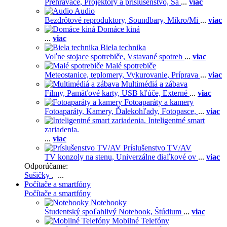
Prehrávače,
Projektory a príslušenstvo,
Sa
...
viac
Audio
Bezdrôtové reproduktory,
Soundbary,
Mikro/Mi
...
viac
Domáce kiná
...
viac
Biela technika
Voľne stojace spotrebiče,
Vstavané spotreb
...
viac
Malé spotrebiče
Meteostanice, teplomery,
Vykurovanie,
Príprava
...
viac
Multimédiá a zábava
Filmy,
Pamäťové karty,
USB kľúče,
Externé
...
viac
Fotoaparáty a kamery
Fotoaparáty,
Kamery,
Ďalekohľady,
Fotopasce,
...
viac
Inteligentné smart
zariadenia.
...
viac
Príslušenstvo TV/AV
TV konzoly na stenu,
Univerzálne diaľkové ov
...
viac
Odporúčame:
Sušičky
, ...
Počítače a smartfóny
Počítače a smartfóny
Notebooky
Študentský spoľahlivý Notebook,
Štúdium
...
viac
Mobilné Telefóny