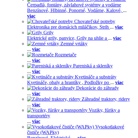
Čerpadlá, fontány, závlahové systémy a vodárne
Benzínové,
Hlbinné,
Ponorné,
Vodárne,
Kalové,
...
viac
Chovateľské potreby
Elektronika pre domácich miláčikov,
Strih
...
viac
Grily
Elektrické grily, panvice,
Grily na uhlie a
...
viac
Zemné vrtáky
...
viac
Rozmetače
...
viac
Pareniská a skleníky
...
viac
Kvetináče a substráty
Kvetináče, obaly a hrantíky ,
Podložky po
...
viac
Dekorácie do záhrady
...
viac
Záhradné traktory, ridery
...
viac
Voziky, fúriky a
transportéry
...
viac
Vysokotlakové
čističe (WAPky)
Benzínové,
Elektrické,
...
viac