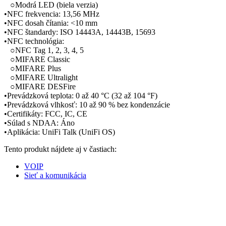
○Modrá LED (biela verzia)
•NFC frekvencia: 13,56 MHz
•NFC dosah čítania: <10 mm
•NFC štandardy: ISO 14443A, 14443B, 15693
•NFC technológia:
○NFC Tag 1, 2, 3, 4, 5
○MIFARE Classic
○MIFARE Plus
○MIFARE Ultralight
○MIFARE DESFire
•Prevádzková teplota: 0 až 40 °C (32 až 104 °F)
•Prevádzková vlhkosť: 10 až 90 % bez kondenzácie
•Certifikáty: FCC, IC, CE
•Súlad s NDAA: Áno
•Aplikácia: UniFi Talk (UniFi OS)
Tento produkt nájdete aj v častiach:
VOIP
Sieť a komunikácia