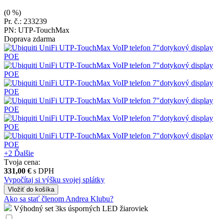
(0 %)
Pr. č.: 233239
PN: UTP-TouchMax
Doprava zdarma
+2
Ďalšie
Tvoja cena:
331,00 €
s DPH
Vypočítaj si výšku svojej splátky
Vložiť
do košíka
Ako sa stať členom Andrea Klubu?
Výhodný set 3ks úsporných LED žiaroviek