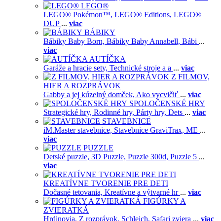
LEGO®
LEGO® Pokémon™,
LEGO® Editions,
LEGO®
DUP
...
viac
BÁBIKY
Bábiky Baby Born,
Bábiky Baby Annabell,
Bábi
...
viac
AUTÍČKA
Garáže a hracie sety,
Technické stroje a a
...
viac
Z FILMOV,
HIER A ROZPRÁVOK
Gabby a jej kúzelný domček,
Ako vycvičiť
...
viac
SPOLOČENSKÉ HRY
Strategické hry,
Rodinné hry,
Párty hry,
Dets
...
viac
STAVEBNICE
iM.Master stavebnice,
Stavebnice GraviTrax,
ME
...
viac
PUZZLE
Detské puzzle,
3D Puzzle,
Puzzle 300d,
Puzzle 5
...
viac
KREATÍVNE TVORENIE PRE DETI
Dočasné tetovania,
Kreatívne a výtvarné hr
...
viac
FIGÚRKY A
ZVIERATKÁ
Hrdinovia,
Z rozprávok,
Schleich,
Safari zviera
...
viac