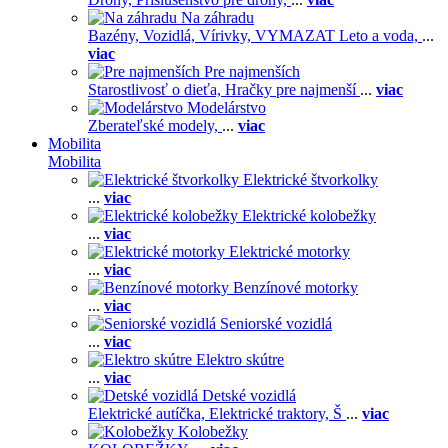
Na záhradu
Bazény,
Vozidlá,
Vírivky,
VYMAZAT Leto a voda,
...
viac
Pre najmenších
Starostlivosť o dieťa,
Hračky pre najmenší
...
viac
Modelárstvo
Zberateľské modely,
...
viac
Mobilita
Mobilita
Elektrické štvorkolky
...
viac
Elektrické kolobežky
...
viac
Elektrické motorky
...
viac
Benzínové motorky
...
viac
Seniorské vozidlá
...
viac
Elektro skútre
...
viac
Detské vozidlá
Elektrické autíčka,
Elektrické traktory,
Š
...
viac
Kolobežky