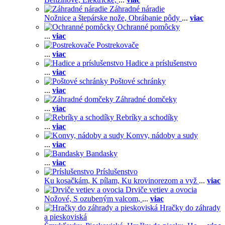
Záhradné náradie
Nožnice a štepárske nože,
Obrábanie pôdy
...
viac
Ochranné pomôcky
...
viac
Postrekovače
...
viac
Hadice a príslušenstvo
...
viac
Poštové schránky
...
viac
Záhradné domčeky
...
viac
Rebríky a schodíky
...
viac
Konvy, nádoby a sudy
...
viac
Bandasky
...
viac
Príslušenstvo
Ku kosačkám,
K pílam,
Ku krovinorezom a vyž
...
viac
Drviče vetiev a ovocia
Nožové,
S ozubeným valcom,
...
viac
Hračky do záhrady
a pieskoviská