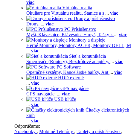
viac
Virtuálna realita
Okuliare pre Virtuálnu realitu,
Stanice a s
...
viac
Drony a príslušenstvo
Drony,
...
viac
PC Príslušenstvo
Myši,
Klávesnice,
Klávesnica + myš,
Tašky k
...
viac
Monitory a displeje
Herné Monitory,
Monitory ACER,
Monitory DELL,
M
...
viac
Sieť a komunikácia
Smerovače (Routery),
Bezdrôtové adaptéry,
...
viac
PC Software
Operačné systémy,
Kancelárske balíky,
Ant
...
viac
HDD externé
...
viac
GPS navigácie
GPS navigácie,
...
viac
USB kľúče
...
viac
Čítačky elektronických
kníh
...
viac
Odporúčame:
Notebooky
,
Mobilné Telefóny
,
Tablety a príslušenstvo
,