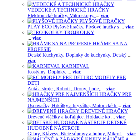
VEDECKÉ A TECHNICKÉ HRAČKY
Elektronické hračky,
Mikroskopy,
...
viac
PLYŠOVÉ HRAČKY
PLAY ECO Plyšové hračky,
Plyšové hračky s
...
viac
TROJKOLKY
...
viac
HRÁME SA NA
PROFESIE
Detské Kuchynky,
Doplnky do kuchynky,
Detský
...
viac
KARNEVAL
Kostýmy,
Doplnky,
...
viac
RC MODELY PRE
DETI
Autá a stroje ,
Roboti ,
Drony,
Lode,
...
viac
HRAČKY PRE
NAJMENŠÍCH
Uspavačky,
Hrkálky a hryzátka,
Motorické h
...
viac
DREVENÉ HRAČKY
Drevené vláčiky a koľajnice,
Hojdacie ko
...
viac
DETSKÉ
HUDOBNÉ NÁSTROJE
Gitary,
Klávesy,
Bicie súpravy a bubny,
Mikrof
...
viac
NÁUČNÉ A