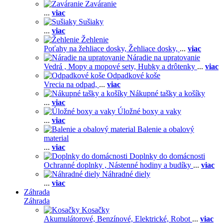
Zaváranie
...
viac
Sušiaky
...
viac
Žehlenie
Poťahy na žehliace dosky,
Žehliace dosky,
...
viac
Náradie na upratovanie
Vedrá ,
Mopy a mopové sety,
Hubky a drôtenky
...
viac
Odpadkové koše
Vrecia na odpad,
...
viac
Nákupné tašky a košíky
...
viac
Úložné boxy a vaky
...
viac
Balenie a obalový
material
...
viac
Doplnky do domácnosti
Ochranné doplnky ,
Nástenné hodiny a budíky
...
viac
Náhradné diely
...
viac
Záhrada
Záhrada
Kosačky
Akumulátorové,
Benzínové,
Elektrické,
Robot
...
viac