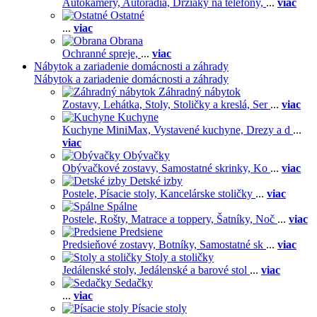
Autokamery,
Autorádiá,
Držiaky na telefóny,
...
viac
Ostatné
...
viac
Obrana
Ochranné spreje,
...
viac
Nábytok a zariadenie domácnosti a záhrady
Nábytok a zariadenie domácnosti a záhrady
Záhradný nábytok
Zostavy,
Lehátka,
Stoly,
Stoličky a kreslá,
Ser
...
viac
Kuchyne
Kuchyne MiniMax,
Vystavené kuchyne,
Drezy a d
...
viac
Obývačky
Obývačkové zostavy,
Samostatné skrinky,
Ko
...
viac
Detské izby
Postele,
Písacie stoly,
Kancelárske stoličky
...
viac
Spálne
Postele,
Rošty,
Matrace a toppery,
Šatníky,
Noč
...
viac
Predsiene
Predsieňové zostavy,
Botníky,
Samostatné sk
...
viac
Stoly a stoličky
Jedálenské stoly,
Jedálenské a barové stol
...
viac
Sedačky
...
viac
Písacie stoly