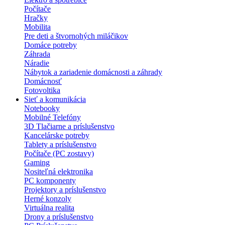
Počítače
Hračky
Mobilita
Pre deti a štvornohých miláčikov
Domáce potreby
Záhrada
Náradie
Nábytok a zariadenie domácnosti a záhrady
Domácnosť
Fotovoltika
Sieť a komunikácia
Notebooky
Mobilné Telefóny
3D Tlačiarne a príslušenstvo
Kancelárske potreby
Tablety a príslušenstvo
Počítače (PC zostavy)
Gaming
Nositeľná elektronika
PC komponenty
Projektory a príslušenstvo
Herné konzoly
Virtuálna realita
Drony a príslušenstvo