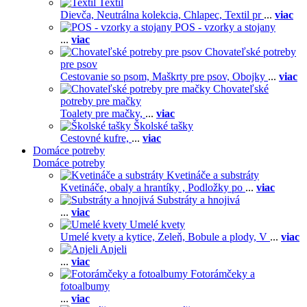
Textil
Dievča,
Neutrálna kolekcia,
Chlapec,
Textil pr
...
viac
POS - vzorky a stojany
...
viac
Chovateľské potreby
pre psov
Cestovanie so psom,
Maškrty pre psov,
Obojky
...
viac
Chovateľské
potreby pre mačky
Toalety pre mačky,
...
viac
Školské tašky
Cestovné kufre,
...
viac
Domáce potreby
Domáce potreby
Kvetináče a substráty
Kvetináče, obaly a hrantíky ,
Podložky po
...
viac
Substráty a hnojivá
...
viac
Umelé kvety
Umelé kvety a kytice,
Zeleň,
Bobule a plody,
V
...
viac
Anjeli
...
viac
Fotorámčeky a
fotoalbumy
...
viac