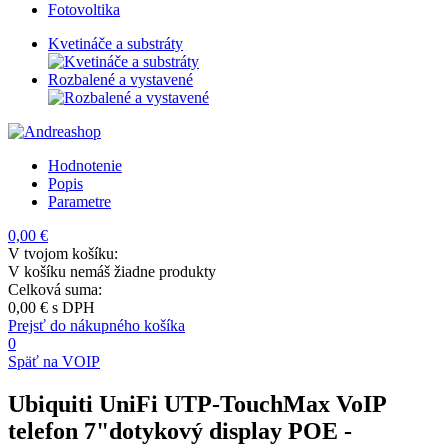
Fotovoltika
Kvetináče a substráty
Rozbalené a vystavené
Hodnotenie
Popis
Parametre
0,00 €
V tvojom košíku:
V košíku nemáš žiadne produkty
Celková suma:
0,00 €
s DPH
Prejsť do nákupného košíka
0
Späť na VOIP
Ubiquiti UniFi UTP-TouchMax VoIP
telefon 7"dotykový display POE
-