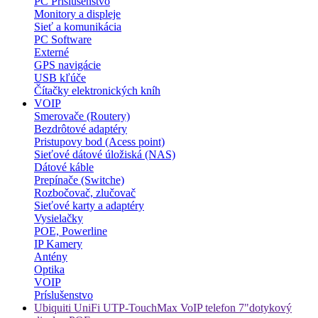
PC Príslušenstvo
Monitory a displeje
Sieť a komunikácia
PC Software
Externé
GPS navigácie
USB kľúče
Čítačky elektronických kníh
VOIP
Smerovače (Routery)
Bezdrôtové adaptéry
Pristupovy bod (Acess point)
Sieťové dátové úložiská (NAS)
Dátové káble
Prepínače (Switche)
Rozbočovač, zlučovač
Sieťové karty a adaptéry
Vysielačky
POE, Powerline
IP Kamery
Antény
Optika
VOIP
Príslušenstvo
Ubiquiti UniFi UTP-TouchMax VoIP telefon 7"dotykový