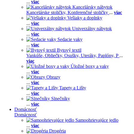
...
viac
Kancelársky nábytok
Kancelárske stoličky,
Konferenčné stoličky
...
viac
Vešiaky a doplnky
...
viac
Univerzálny nábytok
...
viac
Sedacie vaky
...
viac
Bytový textil
Vankúše,
Obliečky,
Osušky,
Uteráky,
Paplóny,
P
...
viac
Úložné boxy a vaky
...
viac
Obrazy
...
viac
Tapety a Lišty
...
viac
Slnečníky
...
viac
Domácnosť
Domácnosť
Samoohrievajúce jedlo
...
viac
Drogéria