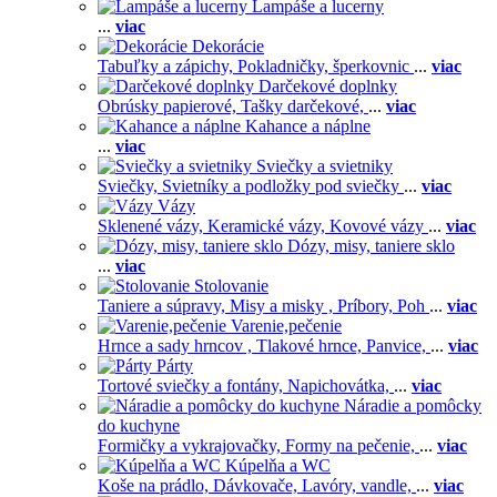
Lampáše a lucerny
...
viac
Dekorácie
Tabuľky a zápichy,
Pokladničky, šperkovnic
...
viac
Darčekové doplnky
Obrúsky papierové,
Tašky darčekové,
...
viac
Kahance a náplne
...
viac
Sviečky a svietniky
Sviečky,
Svietníky a podložky pod sviečky
...
viac
Vázy
Sklenené vázy,
Keramické vázy,
Kovové vázy
...
viac
Dózy, misy, taniere sklo
...
viac
Stolovanie
Taniere a súpravy,
Misy a misky ,
Príbory,
Poh
...
viac
Varenie,pečenie
Hrnce a sady hrncov ,
Tlakové hrnce,
Panvice,
...
viac
Párty
Tortové sviečky a fontány,
Napichovátka,
...
viac
Náradie a pomôcky
do kuchyne
Formičky a vykrajovačky,
Formy na pečenie,
...
viac
Kúpelňa a WC
Koše na prádlo,
Dávkovače,
Lavóry, vandle,
...
viac