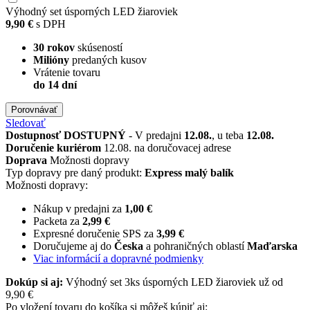
Výhodný set úsporných LED žiaroviek
9,90 €
s DPH
30 rokov
skúseností
Milióny
predaných kusov
Vrátenie tovaru
do 14 dní
Porovnávať
Sledovať
Dostupnosť
DOSTUPNÝ
- V predajni
12.08.
, u teba
12.08.
Doručenie kuriérom
12.08. na doručovacej adrese
Doprava
Možnosti dopravy
Typ dopravy pre daný produkt:
Express malý balík
Možnosti dopravy:
Nákup v predajni za
1,00 €
Packeta za
2,99 €
Expresné doručenie SPS za
3,99 €
Doručujeme aj do
Česka
a pohraničných oblastí
Maďarska
Viac informácií a dopravné podmienky
Dokúp si aj:
Výhodný set 3ks úsporných LED žiaroviek už od
9,90 €
Po vložení tovaru do košíka si môžeš kúpiť aj: