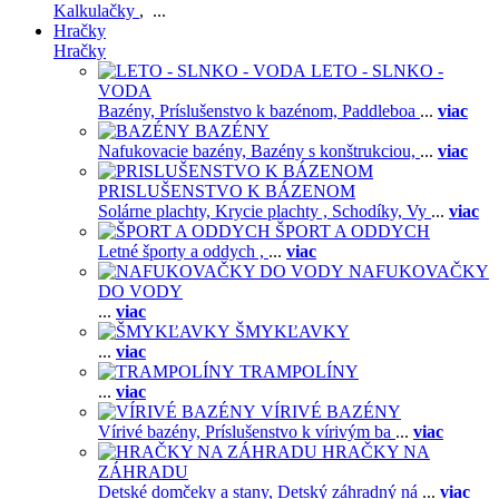
Kalkulačky
, ...
Hračky
Hračky
LETO - SLNKO -
VODA
Bazény,
Príslušenstvo k bazénom,
Paddleboa
...
viac
BAZÉNY
Nafukovacie bazény,
Bazény s konštrukciou,
...
viac
PRISLUŠENSTVO K BÁZENOM
Solárne plachty,
Krycie plachty ,
Schodíky,
Vy
...
viac
ŠPORT A ODDYCH
Letné športy a oddych ,
...
viac
NAFUKOVAČKY
DO VODY
...
viac
ŠMYKĽAVKY
...
viac
TRAMPOLÍNY
...
viac
VÍRIVÉ BAZÉNY
Vírivé bazény,
Príslušenstvo k vírivým ba
...
viac
HRAČKY NA
ZÁHRADU
Detské domčeky a stany,
Detský záhradný ná
...
viac