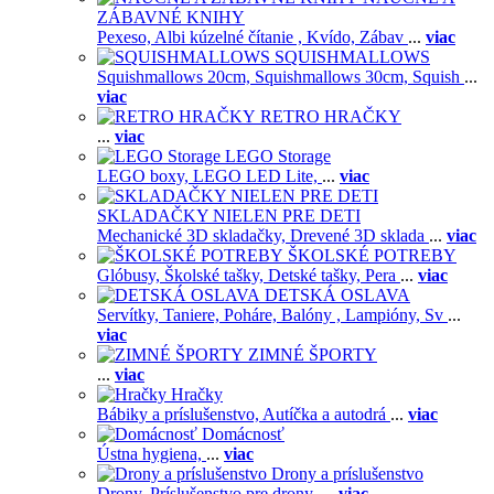
ZÁBAVNÉ KNIHY
Pexeso,
Albi kúzelné čítanie ,
Kvído,
Zábav
...
viac
SQUISHMALLOWS
Squishmallows 20cm,
Squishmallows 30cm,
Squish
...
viac
RETRO HRAČKY
...
viac
LEGO Storage
LEGO boxy,
LEGO LED Lite,
...
viac
SKLADAČKY NIELEN PRE DETI
Mechanické 3D skladačky,
Drevené 3D sklada
...
viac
ŠKOLSKÉ POTREBY
Glóbusy,
Školské tašky,
Detské tašky,
Pera
...
viac
DETSKÁ OSLAVA
Servítky,
Taniere,
Poháre,
Balóny ,
Lampióny,
Sv
...
viac
ZIMNÉ ŠPORTY
...
viac
Hračky
Bábiky a príslušenstvo,
Autíčka a autodrá
...
viac
Domácnosť
Ústna hygiena,
...
viac
Drony a príslušenstvo
Drony,
Príslušenstvo pre drony,
...
viac