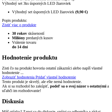
Výhodný set 3ks úsporných LED žiaroviek
Výhodný set úsporných LED žiaroviek
(9,90 €)
Popis produktu:
Zistiť viac o produkte
30 rokov
skúseností
Milióny
predaných kusov
Vrátenie tovaru
do 14 dní
Hodnotenie produktu
Zisti čo na produkt hovoria ostatní zákazníci alebo napíš vlastné
hodnotenie ...
Zobraziť hodnotenia
Pridať vlastné hodnotenie
Tento produkt je skvelý, ale ešte nemá hodnotenie.
Ak si sa rozhodol ho zakúpiť,
podeľ sa o svoj názor s ostatnými
a
uľahči im rozhodovanie!
Diskusia
Máš otázky? Zapoj sa do diskusie, spýtaj sa odborníka a získaj