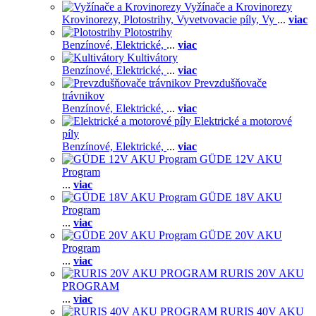
Vyžínače a Krovinorezy
Krovinorezy,
Plotostrihy,
Vyvetvovacie píly,
Vy
...
viac
Plotostrihy
Benzínové,
Elektrické,
...
viac
Kultivátory
Benzínové,
Elektrické,
...
viac
Prevzdušňovače
trávnikov
Benzínové,
Elektrické,
...
viac
Elektrické a motorové
píly
Benzínové,
Elektrické,
...
viac
GÜDE 12V AKU
Program
...
viac
GÜDE 18V AKU
Program
...
viac
GÜDE 20V AKU
Program
...
viac
RURIS 20V AKU
PROGRAM
...
viac
RURIS 40V AKU