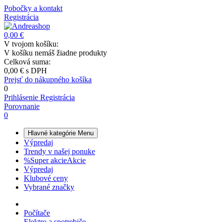
Pobočky a kontakt
Registrácia
0,00 €
V tvojom košíku:
V košíku nemáš žiadne produkty
Celková suma:
0,00 €
s DPH
Prejsť do nákupného košíka
0
Prihlásenie
Registrácia
Porovnanie
0
Hlavné kategórie
Menu
Výpredaj
Trendy v našej ponuke
%
Super akcie
Akcie
Výpredaj
Klubové ceny
Vybrané značky
Počítače
Elektro a spotrebiče