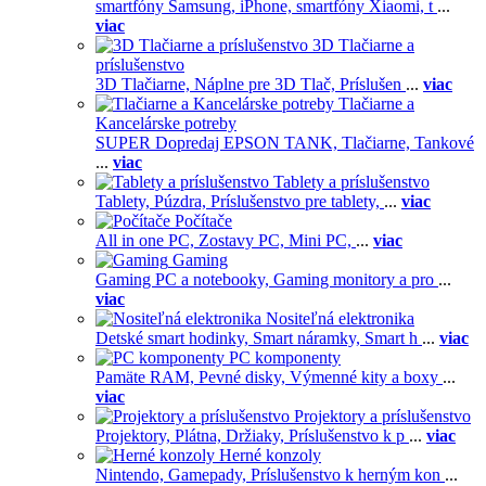
smartfóny Samsung,
iPhone,
smartfóny Xiaomi,
t
...
viac
3D Tlačiarne a
príslušenstvo
3D Tlačiarne,
Náplne pre 3D Tlač,
Príslušen
...
viac
Tlačiarne a
Kancelárske potreby
SUPER Dopredaj EPSON TANK,
Tlačiarne,
Tankové
...
viac
Tablety a príslušenstvo
Tablety,
Púzdra,
Príslušenstvo pre tablety,
...
viac
Počítače
All in one PC,
Zostavy PC,
Mini PC,
...
viac
Gaming
Gaming PC a notebooky,
Gaming monitory a pro
...
viac
Nositeľná elektronika
Detské smart hodinky,
Smart náramky,
Smart h
...
viac
PC komponenty
Pamäte RAM,
Pevné disky,
Výmenné kity a boxy
...
viac
Projektory a príslušenstvo
Projektory,
Plátna,
Držiaky,
Príslušenstvo k p
...
viac
Herné konzoly
Nintendo,
Gamepady,
Príslušenstvo k herným kon
...