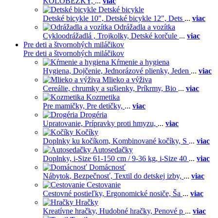
KOLOBEŽKY,
...
viac
Detské bicykle
Detské bicykle 10",
Detské bicykle 12",
Dets
...
viac
Odrážadla a vozítka
Cykloodrážadlá ,
Trojkolky,
Detské korčule
...
viac
Pre deti a štvornohých miláčikov
Pre deti a štvornohých miláčikov
Kŕmenie a hygiena
Hygiena,
Dojčenie,
Jednorázové plienky,
Jeden
...
viac
Mlieko a výživa
Cereálie, chrumky a sušienky,
Príkrmy,
Bio
...
viac
Kozmetika
Pre mamičky,
Pre detičky,
...
viac
Drogéria
Upratovanie,
Prípravky proti hmyzu,
...
viac
Kočíky
Doplnky ku kočíkom,
Kombinované kočíky,
S
...
viac
Autosedačky
Doplnky,
i-Size 61-150 cm / 9-36 kg,
i-Size 40
...
viac
Domácnosť
Nábytok,
Bezpečnosť,
Textil do detskej izby,
...
viac
Cestovanie
Cestovné postieľky,
Ergonomické nosiče,
Ša
...
viac
Hračky
Kreatívne hračky,
Hudobné hračky,
Penové p
...
viac