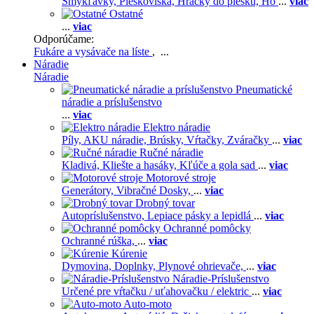
Šmykľavky,
Pieskoviská,
Hračky do piesku,
Ho
...
viac
Ostatné
...
viac
Odporúčame:
Fukáre a vysávače na líste
, ...
Náradie
Náradie
Pneumatické
náradie a príslušenstvo
...
viac
Elektro náradie
Píly,
AKU náradie,
Brúsky,
Vŕtačky,
Zváračky
...
viac
Ručné náradie
Kladivá,
Kliešte a hasáky,
Kľúče a gola sad
...
viac
Motorové stroje
Generátory,
Vibračné Dosky,
...
viac
Drobný tovar
Autopríslušenstvo,
Lepiace pásky a lepidlá
...
viac
Ochranné pomôcky
Ochranné rúška,
...
viac
Kúrenie
Dymovina,
Doplnky,
Plynové ohrievače,
...
viac
Náradie-Príslušenstvo
Určené pre vŕtačku / uťahovačku / elektric
...
viac
Auto-moto