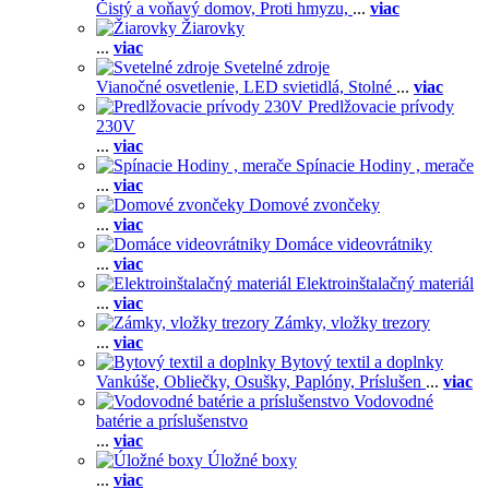
Čistý a voňavý domov,
Proti hmyzu,
...
viac
Žiarovky
...
viac
Svetelné zdroje
Vianočné osvetlenie,
LED svietidlá,
Stolné
...
viac
Predlžovacie prívody
230V
...
viac
Spínacie Hodiny , merače
...
viac
Domové zvončeky
...
viac
Domáce videovrátniky
...
viac
Elektroinštalačný materiál
...
viac
Zámky, vložky trezory
...
viac
Bytový textil a doplnky
Vankúše,
Obliečky,
Osušky,
Paplóny,
Príslušen
...
viac
Vodovodné
batérie a príslušenstvo
...
viac
Úložné boxy
...
viac