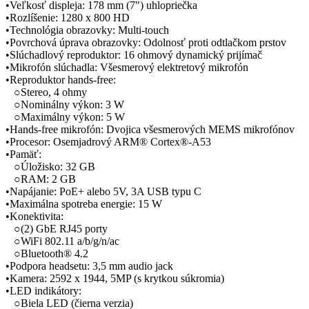
•Veľkosť displeja: 178 mm (7") uhlopriečka
•Rozlíšenie: 1280 x 800 HD
•Technológia obrazovky: Multi-touch
•Povrchová úprava obrazovky: Odolnosť proti odtlačkom prstov
•Slúchadlový reproduktor: 16 ohmový dynamický prijímač
•Mikrofón slúchadla: Všesmerový elektretový mikrofón
•Reproduktor hands-free:
○Stereo, 4 ohmy
○Nominálny výkon: 3 W
○Maximálny výkon: 5 W
•Hands-free mikrofón: Dvojica všesmerových MEMS mikrofónov
•Procesor: Osemjadrový ARM® Cortex®-A53
•Pamäť:
○Úložisko: 32 GB
○RAM: 2 GB
•Napájanie: PoE+ alebo 5V, 3A USB typu C
•Maximálna spotreba energie: 15 W
•Konektivita:
○(2) GbE RJ45 porty
○WiFi 802.11 a/b/g/n/ac
○Bluetooth® 4.2
•Podpora headsetu: 3,5 mm audio jack
•Kamera: 2592 x 1944, 5MP (s krytkou súkromia)
•LED indikátory:
○Biela LED (čierna verzia)