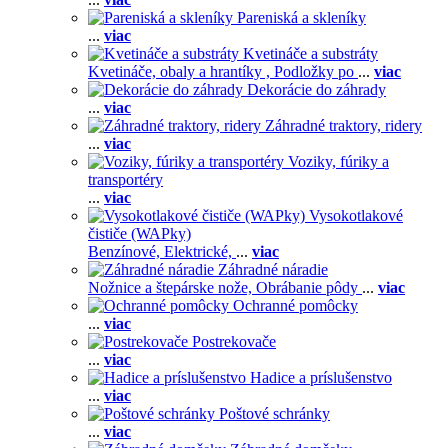
Pareniská a skleníky
...
viac
Kvetináče a substráty
Kvetináče, obaly a hrantíky ,
Podložky po
...
viac
Dekorácie do záhrady
...
viac
Záhradné traktory, ridery
...
viac
Voziky, fúriky a
transportéry
...
viac
Vysokotlakové
čističe (WAPky)
Benzínové,
Elektrické,
...
viac
Záhradné náradie
Nožnice a štepárske nože,
Obrábanie pôdy
...
viac
Ochranné pomôcky
...
viac
Postrekovače
...
viac
Hadice a príslušenstvo
...
viac
Poštové schránky
...
viac