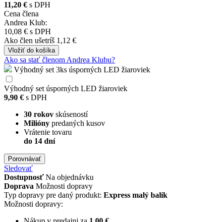
11,20 €
s DPH
Cena člena
Andrea Klub:
10,08 €
s DPH
Ako člen
ušetríš 1,12 €
Vložiť
do košíka
Ako sa stať členom Andrea Klubu?
Výhodný set 3ks úsporných LED žiaroviek
Výhodný set úsporných LED žiaroviek
9,90 €
s DPH
30 rokov
skúseností
Milióny
predaných kusov
Vrátenie tovaru
do 14 dní
Porovnávať
Sledovať
Dostupnosť
Na objednávku
Doprava
Možnosti dopravy
Typ dopravy pre daný produkt:
Express malý balík
Možnosti dopravy:
Nákup v predajni za
1,00 €