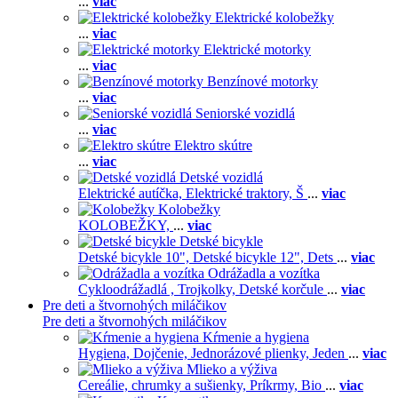
...
viac
Elektrické kolobežky
...
viac
Elektrické motorky
...
viac
Benzínové motorky
...
viac
Seniorské vozidlá
...
viac
Elektro skútre
...
viac
Detské vozidlá
Elektrické autíčka,
Elektrické traktory,
Š
...
viac
Kolobežky
KOLOBEŽKY,
...
viac
Detské bicykle
Detské bicykle 10",
Detské bicykle 12",
Dets
...
viac
Odrážadla a vozítka
Cykloodrážadlá ,
Trojkolky,
Detské korčule
...
viac
Pre deti a štvornohých miláčikov
Pre deti a štvornohých miláčikov
Kŕmenie a hygiena
Hygiena,
Dojčenie,
Jednorázové plienky,
Jeden
...
viac
Mlieko a výživa
Cereálie, chrumky a sušienky,
Príkrmy,
Bio
...
viac