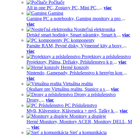
Počítače
All in one PC,
Zostavy PC,
Mini PC,
...
viac
Gaming
Gaming PC a notebooky,
Gaming monitory a pro
...
viac
Nositeľná elektronika
Detské smart hodinky,
Smart náramky,
Smart h
...
viac
PC komponenty
Pamäte RAM,
Pevné disky,
Výmenné kity a boxy
...
viac
Projektory a príslušenstvo
Projektory,
Plátna,
Držiaky,
Príslušenstvo k p
...
viac
Herné konzoly
Nintendo,
Gamepady,
Príslušenstvo k herným kon
...
viac
Virtuálna realita
Okuliare pre Virtuálnu realitu,
Stanice a s
...
viac
Drony a príslušenstvo
Drony,
...
viac
PC Príslušenstvo
Myši,
Klávesnice,
Klávesnica + myš,
Tašky k
...
viac
Monitory a displeje
Herné Monitory,
Monitory ACER,
Monitory DELL,
M
...
viac
Sieť a komunikácia