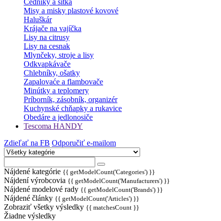
Cedníky a sitká
Misy a misky plastové kovové
Haluškár
Krájače na vajíčka
Lisy na citrusy
Lisy na cesnak
Mlynčeky, stroje a lisy
Odkvapkávače
Chlebníky, ošatky
Zapalovaće a flambovače
Minútky a teplomery
Príborník, zásobník, organizér
Kuchynské chňapky a rukavice
Obedáre a jedlonosiče
Tescoma HANDY
Zdieľať na FB
Odporučiť e-mailom
Nájdené kategórie
{{ getModelCount('Categories') }}
Nájdení výrobcovia
{{ getModelCount('Manufacturers') }}
Nájdené modelové rady
{{ getModelCount('Brands') }}
Nájdené články
{{ getModelCount('Articles') }}
Zobraziť všetky výsledky
{{ matchesCount }}
Žiadne výsledky