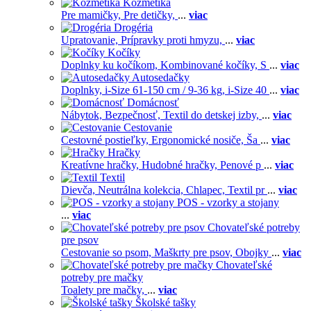
Kozmetika
Pre mamičky,
Pre detičky,
...
viac
Drogéria
Upratovanie,
Prípravky proti hmyzu,
...
viac
Kočíky
Doplnky ku kočíkom,
Kombinované kočíky,
S
...
viac
Autosedačky
Doplnky,
i-Size 61-150 cm / 9-36 kg,
i-Size 40
...
viac
Domácnosť
Nábytok,
Bezpečnosť,
Textil do detskej izby,
...
viac
Cestovanie
Cestovné postieľky,
Ergonomické nosiče,
Ša
...
viac
Hračky
Kreatívne hračky,
Hudobné hračky,
Penové p
...
viac
Textil
Dievča,
Neutrálna kolekcia,
Chlapec,
Textil pr
...
viac
POS - vzorky a stojany
...
viac
Chovateľské potreby
pre psov
Cestovanie so psom,
Maškrty pre psov,
Obojky
...
viac
Chovateľské
potreby pre mačky
Toalety pre mačky,
...
viac
Školské tašky