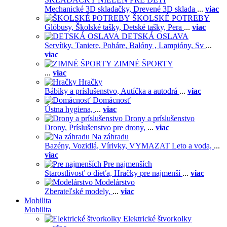
Mechanické 3D skladačky,
Drevené 3D sklada
...
viac
ŠKOLSKÉ POTREBY
Glóbusy,
Školské tašky,
Detské tašky,
Pera
...
viac
DETSKÁ OSLAVA
Servítky,
Taniere,
Poháre,
Balóny ,
Lampióny,
Sv
...
viac
ZIMNÉ ŠPORTY
...
viac
Hračky
Bábiky a príslušenstvo,
Autíčka a autodrá
...
viac
Domácnosť
Ústna hygiena,
...
viac
Drony a príslušenstvo
Drony,
Príslušenstvo pre drony,
...
viac
Na záhradu
Bazény,
Vozidlá,
Vírivky,
VYMAZAT Leto a voda,
...
viac
Pre najmenších
Starostlivosť o dieťa,
Hračky pre najmenší
...
viac
Modelárstvo
Zberateľské modely,
...
viac
Mobilita
Mobilita
Elektrické štvorkolky