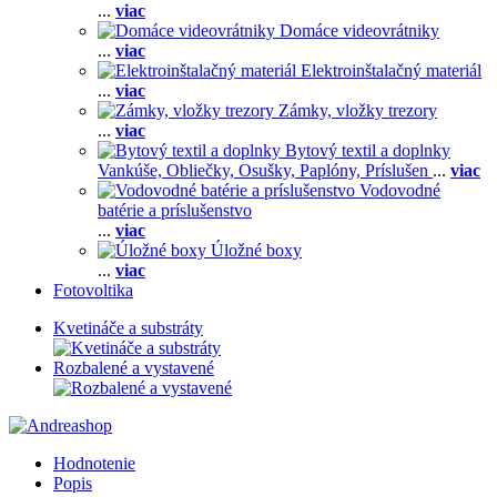
...
viac
Domáce videovrátniky
...
viac
Elektroinštalačný materiál
...
viac
Zámky, vložky trezory
...
viac
Bytový textil a doplnky
Vankúše,
Obliečky,
Osušky,
Paplóny,
Príslušen
...
viac
Vodovodné
batérie a príslušenstvo
...
viac
Úložné boxy
...
viac
Fotovoltika
Kvetináče a substráty
Rozbalené a vystavené
Hodnotenie
Popis