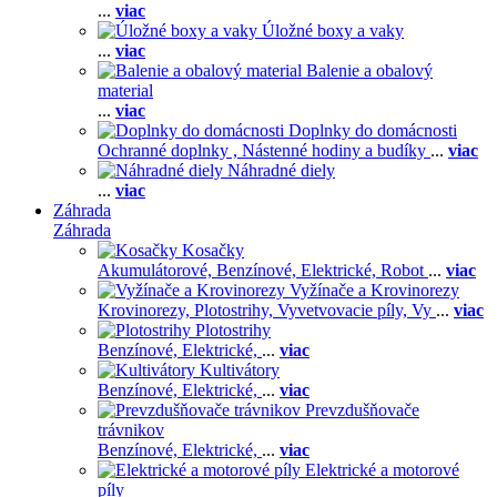
...
viac
Úložné boxy a vaky
...
viac
Balenie a obalový
material
...
viac
Doplnky do domácnosti
Ochranné doplnky ,
Nástenné hodiny a budíky
...
viac
Náhradné diely
...
viac
Záhrada
Záhrada
Kosačky
Akumulátorové,
Benzínové,
Elektrické,
Robot
...
viac
Vyžínače a Krovinorezy
Krovinorezy,
Plotostrihy,
Vyvetvovacie píly,
Vy
...
viac
Plotostrihy
Benzínové,
Elektrické,
...
viac
Kultivátory
Benzínové,
Elektrické,
...
viac
Prevzdušňovače
trávnikov
Benzínové,
Elektrické,
...
viac
Elektrické a motorové
píly