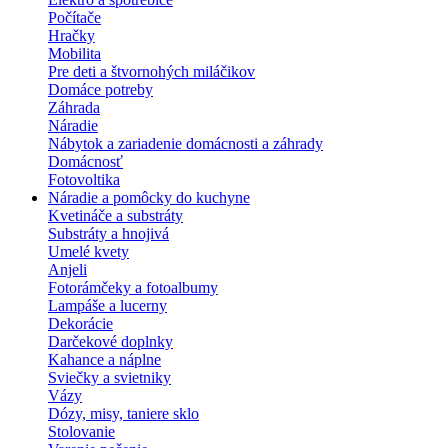
Počítače
Hračky
Mobilita
Pre deti a štvornohých miláčikov
Domáce potreby
Záhrada
Náradie
Nábytok a zariadenie domácnosti a záhrady
Domácnosť
Fotovoltika
Náradie a pomôcky do kuchyne
Kvetináče a substráty
Substráty a hnojivá
Umelé kvety
Anjeli
Fotorámčeky a fotoalbumy
Lampáše a lucerny
Dekorácie
Darčekové doplnky
Kahance a náplne
Sviečky a svietniky
Vázy
Dózy, misy, taniere sklo
Stolovanie