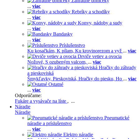
Záhradné domčeky
...
viac
Rebríky a schodíky
...
viac
Konvy, nádoby a sudy
...
viac
Bandasky
...
viac
Príslušenstvo
Ku kosačkám,
K pílam,
Ku krovinorezom a vyž
...
viac
Drviče vetiev a ovocia
Nožové,
S ozubeným valcom,
...
viac
Hračky do záhrady
a pieskoviská
Šmykľavky,
Pieskoviská,
Hračky do piesku,
Ho
...
viac
Ostatné
...
viac
Odporúčame:
Fukáre a vysávače na líste
, ...
Náradie
Náradie
Pneumatické
náradie a príslušenstvo
...
viac
Elektro náradie