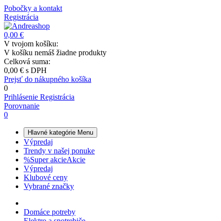
Pobočky a kontakt
Registrácia
0,00 €
V tvojom košíku:
V košíku nemáš žiadne produkty
Celková suma:
0,00 €
s DPH
Prejsť do nákupného košíka
0
Prihlásenie
Registrácia
Porovnanie
0
Hlavné kategórie
Menu
Výpredaj
Trendy v našej ponuke
%
Super akcie
Akcie
Výpredaj
Klubové ceny
Vybrané značky
Domáce potreby
Elektro a spotrebiče