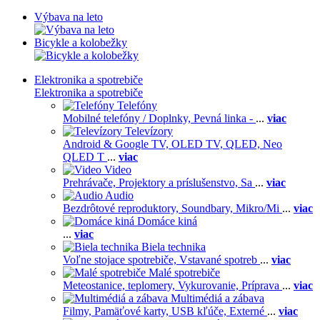
Výbava na leto
Bicykle a kolobežky
Elektronika a spotrebiče
Elektronika a spotrebiče
Telefóny
Mobilné telefóny / Doplnky,
Pevná linka -
...
viac
Televízory
Android & Google TV,
OLED TV,
QLED, Neo
QLED T
...
viac
Video
Prehrávače,
Projektory a príslušenstvo,
Sa
...
viac
Audio
Bezdrôtové reproduktory,
Soundbary,
Mikro/Mi
...
viac
Domáce kiná
...
viac
Biela technika
Voľne stojace spotrebiče,
Vstavané spotreb
...
viac
Malé spotrebiče
Meteostanice, teplomery,
Vykurovanie,
Príprava
...
viac
Multimédiá a zábava
Filmy,
Pamäťové karty,
USB kľúče,
Externé
...
viac