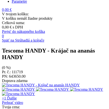
Parametre
0,00 €
V tvojom košíku:
V košíku nemáš žiadne produkty
Celková suma:
0,00 €
s DPH
Prejsť do nákupného košíka
0
Späť na Strúhadlá a krájače
Tescoma HANDY
- Krájač na ananás
HANDY
(0 %)
Pr. č.: 111719
PN: 643650.00
Doprava zdarma
+1
Ďalšie
Prehrať video
Tvoja cena: