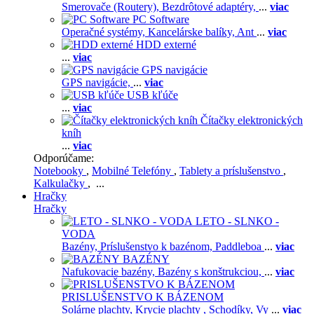
Smerovače (Routery),
Bezdrôtové adaptéry,
...
viac
PC Software
Operačné systémy,
Kancelárske balíky,
Ant
...
viac
HDD externé
...
viac
GPS navigácie
GPS navigácie,
...
viac
USB kľúče
...
viac
Čítačky elektronických
kníh
...
viac
Odporúčame:
Notebooky
,
Mobilné Telefóny
,
Tablety a príslušenstvo
,
Kalkulačky
, ...
Hračky
Hračky
LETO - SLNKO -
VODA
Bazény,
Príslušenstvo k bazénom,
Paddleboa
...
viac
BAZÉNY
Nafukovacie bazény,
Bazény s konštrukciou,
...
viac
PRISLUŠENSTVO K BÁZENOM
Solárne plachty,
Krycie plachty ,
Schodíky,
Vy
...
viac