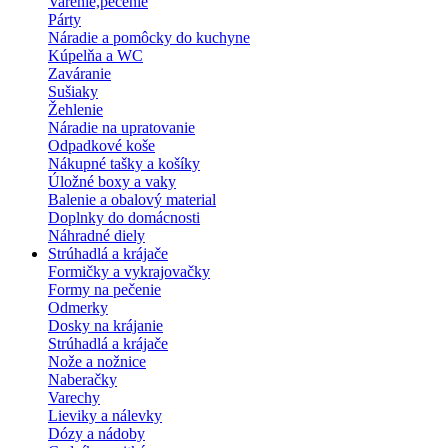
Varenie,pečenie
Párty
Náradie a pomôcky do kuchyne
Kúpelňa a WC
Zaváranie
Sušiaky
Žehlenie
Náradie na upratovanie
Odpadkové koše
Nákupné tašky a košíky
Úložné boxy a vaky
Balenie a obalový material
Doplnky do domácnosti
Náhradné diely
Strúhadlá a krájače
Formičky a vykrajovačky
Formy na pečenie
Odmerky
Dosky na krájanie
Strúhadlá a krájače
Nože a nožnice
Naberačky
Varechy
Lieviky a nálevky
Dózy a nádoby