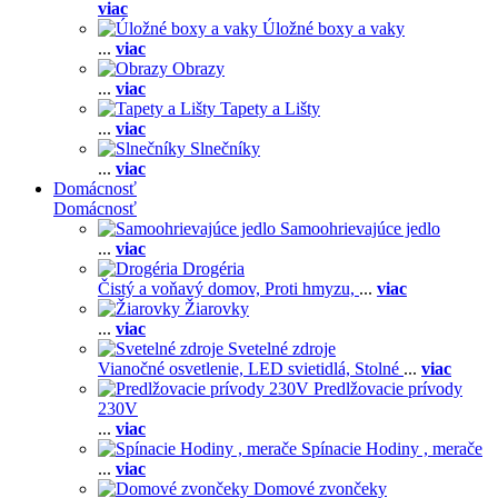
viac
Úložné boxy a vaky
...
viac
Obrazy
...
viac
Tapety a Lišty
...
viac
Slnečníky
...
viac
Domácnosť
Domácnosť
Samoohrievajúce jedlo
...
viac
Drogéria
Čistý a voňavý domov,
Proti hmyzu,
...
viac
Žiarovky
...
viac
Svetelné zdroje
Vianočné osvetlenie,
LED svietidlá,
Stolné
...
viac
Predlžovacie prívody
230V
...
viac
Spínacie Hodiny , merače
...
viac
Domové zvončeky