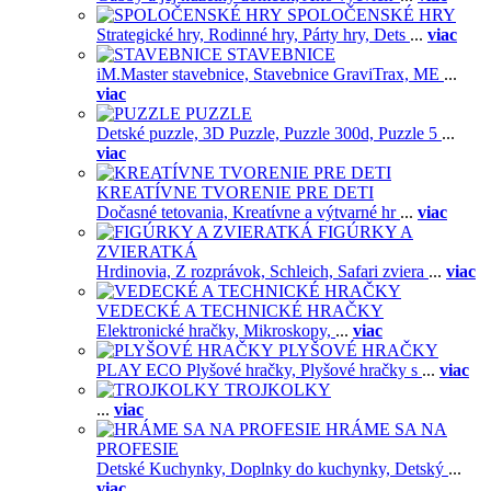
SPOLOČENSKÉ HRY
Strategické hry,
Rodinné hry,
Párty hry,
Dets
...
viac
STAVEBNICE
iM.Master stavebnice,
Stavebnice GraviTrax,
ME
...
viac
PUZZLE
Detské puzzle,
3D Puzzle,
Puzzle 300d,
Puzzle 5
...
viac
KREATÍVNE TVORENIE PRE DETI
Dočasné tetovania,
Kreatívne a výtvarné hr
...
viac
FIGÚRKY A
ZVIERATKÁ
Hrdinovia,
Z rozprávok,
Schleich,
Safari zviera
...
viac
VEDECKÉ A TECHNICKÉ HRAČKY
Elektronické hračky,
Mikroskopy,
...
viac
PLYŠOVÉ HRAČKY
PLAY ECO Plyšové hračky,
Plyšové hračky s
...
viac
TROJKOLKY
...
viac
HRÁME SA NA
PROFESIE
Detské Kuchynky,
Doplnky do kuchynky,
Detský
...
viac