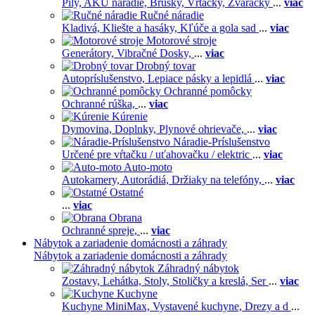
Píly,
AKU náradie,
Brúsky,
Vŕtačky,
Zváračky
...
viac
Ručné náradie
Kladivá,
Kliešte a hasáky,
Kľúče a gola sad
...
viac
Motorové stroje
Generátory,
Vibračné Dosky,
...
viac
Drobný tovar
Autopríslušenstvo,
Lepiace pásky a lepidlá
...
viac
Ochranné pomôcky
Ochranné rúška,
...
viac
Kúrenie
Dymovina,
Doplnky,
Plynové ohrievače,
...
viac
Náradie-Príslušenstvo
Určené pre vŕtačku / uťahovačku / elektric
...
viac
Auto-moto
Autokamery,
Autorádiá,
Držiaky na telefóny,
...
viac
Ostatné
...
viac
Obrana
Ochranné spreje,
...
viac
Nábytok a zariadenie domácnosti a záhrady
Nábytok a zariadenie domácnosti a záhrady
Záhradný nábytok
Zostavy,
Lehátka,
Stoly,
Stoličky a kreslá,
Ser
...
viac
Kuchyne
Kuchyne MiniMax,
Vystavené kuchyne,
Drezy a d
...