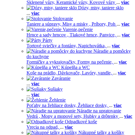
Sklenené vázy,
Keramické vázy,
Kovové vázy
...
viac
Dózy, misy, taniere sklo
...
viac
Stolovanie
Taniere a súpravy,
Misy a misky ,
Príbory,
Poh
...
viac
Varenie,pečenie
Hrnce a sady hrncov ,
Tlakové hrnce,
Panvice,
...
viac
Párty
Tortové sviečky a fontány,
Napichovátka,
...
viac
Náradie a pomôcky
do kuchyne
Formičky a vykrajovačky,
Formy na pečenie,
...
viac
Kúpelňa a WC
Koše na prádlo,
Dávkovače,
Lavóry, vandle,
...
viac
Zaváranie
...
viac
Sušiaky
...
viac
Žehlenie
Poťahy na žehliace dosky,
Žehliace dosky,
...
viac
Náradie na upratovanie
Vedrá ,
Mopy a mopové sety,
Hubky a drôtenky
...
viac
Odpadkové koše
Vrecia na odpad,
...
viac
Nákupné tašky a košíky