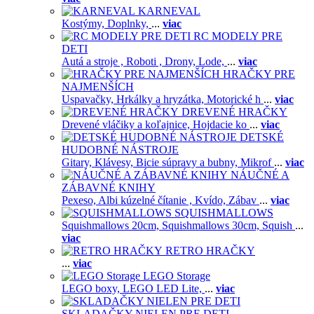
KARNEVAL
Kostýmy,
Doplnky,
...
viac
RC MODELY PRE
DETI
Autá a stroje ,
Roboti ,
Drony,
Lode,
...
viac
HRAČKY PRE
NAJMENŠÍCH
Uspavačky,
Hrkálky a hryzátka,
Motorické h
...
viac
DREVENÉ HRAČKY
Drevené vláčiky a koľajnice,
Hojdacie ko
...
viac
DETSKÉ
HUDOBNÉ NÁSTROJE
Gitary,
Klávesy,
Bicie súpravy a bubny,
Mikrof
...
viac
NÁUČNÉ A
ZÁBAVNÉ KNIHY
Pexeso,
Albi kúzelné čítanie ,
Kvído,
Zábav
...
viac
SQUISHMALLOWS
Squishmallows 20cm,
Squishmallows 30cm,
Squish
...
viac
RETRO HRAČKY
...
viac
LEGO Storage
LEGO boxy,
LEGO LED Lite,
...
viac
SKLADAČKY NIELEN PRE DETI