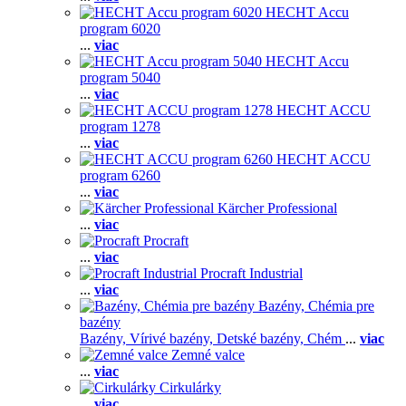
HECHT Accu
program 6020
...
viac
HECHT Accu
program 5040
...
viac
HECHT ACCU
program 1278
...
viac
HECHT ACCU
program 6260
...
viac
Kärcher Professional
...
viac
Procraft
...
viac
Procraft Industrial
...
viac
Bazény, Chémia pre
bazény
Bazény,
Vírivé bazény,
Detské bazény,
Chém
...
viac
Zemné valce
...
viac
Cirkulárky
...
viac