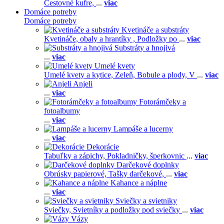
Cestovné kufre,
...
viac
Domáce potreby
Domáce potreby
Kvetináče a substráty
Kvetináče, obaly a hrantíky ,
Podložky po
...
viac
Substráty a hnojivá
...
viac
Umelé kvety
Umelé kvety a kytice,
Zeleň,
Bobule a plody,
V
...
viac
Anjeli
...
viac
Fotorámčeky a
fotoalbumy
...
viac
Lampáše a lucerny
...
viac
Dekorácie
Tabuľky a zápichy,
Pokladničky, šperkovnic
...
viac
Darčekové doplnky
Obrúsky papierové,
Tašky darčekové,
...
viac
Kahance a náplne
...
viac
Sviečky a svietniky
Sviečky,
Svietníky a podložky pod sviečky
...
viac
Vázy