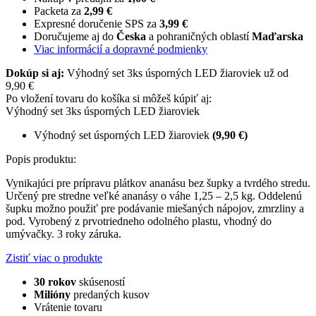
Packeta za
2,99 €
Expresné doručenie SPS za
3,99 €
Doručujeme aj do
Česka
a pohraničných oblastí
Maďarska
Viac informácií a dopravné podmienky
Dokúp si aj:
Výhodný set 3ks úsporných LED žiaroviek už od
9,90 €
Po vložení tovaru do košíka si môžeš kúpiť aj:
Výhodný set 3ks úsporných LED žiaroviek
Výhodný set úsporných LED žiaroviek
(9,90 €)
Popis produktu:
Vynikajúci pre prípravu plátkov ananásu bez šupky a tvrdého stredu.
Určený pre stredne veľké ananásy o váhe 1,25 – 2,5 kg. Oddelenú
šupku možno použiť pre podávanie miešaných nápojov, zmrzliny a
pod. Vyrobený z prvotriedneho odolného plastu, vhodný do
umývačky. 3 roky záruka.
Zistiť viac o produkte
30 rokov
skúseností
Milióny
predaných kusov
Vrátenie tovaru