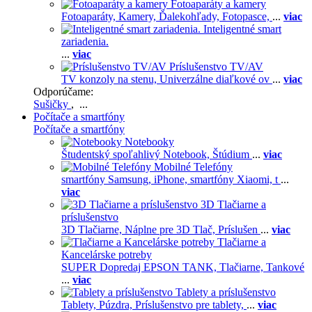
Fotoaparáty a kamery
Fotoaparáty,
Kamery,
Ďalekohľady,
Fotopasce,
...
viac
Inteligentné smart
zariadenia.
...
viac
Príslušenstvo TV/AV
TV konzoly na stenu,
Univerzálne diaľkové ov
...
viac
Odporúčame:
Sušičky
, ...
Počítače a smartfóny
Počítače a smartfóny
Notebooky
Študentský spoľahlivý Notebook,
Štúdium
...
viac
Mobilné Telefóny
smartfóny Samsung,
iPhone,
smartfóny Xiaomi,
t
...
viac
3D Tlačiarne a
príslušenstvo
3D Tlačiarne,
Náplne pre 3D Tlač,
Príslušen
...
viac
Tlačiarne a
Kancelárske potreby
SUPER Dopredaj EPSON TANK,
Tlačiarne,
Tankové
...
viac
Tablety a príslušenstvo
Tablety,
Púzdra,
Príslušenstvo pre tablety,
...
viac