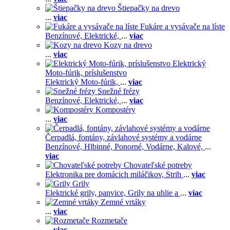
Štiepačky na drevo
...
viac
Fukáre a vysávače na líste
Benzínové,
Elektrické,
...
viac
Kozy na drevo
...
viac
Elektrický
Moto-fúrik, príslušenstvo
Elektrický Moto-fúrik,
...
viac
Snežné frézy
Benzínové,
Elektrické,
...
viac
Kompostéry
...
viac
Čerpadlá, fontány, závlahové systémy a vodárne
Benzínové,
Hlbinné,
Ponorné,
Vodárne,
Kalové,
...
viac
Chovateľské potreby
Elektronika pre domácich miláčikov,
Strih
...
viac
Grily
Elektrické grily, panvice,
Grily na uhlie a
...
viac
Zemné vrtáky
...
viac
Rozmetače
...
viac