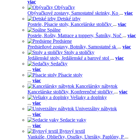
viac
Obývačky
Obývačkové zostavy,
Samostatné skrinky,
Ko
...
viac
Detské izby
Postele,
Písacie stoly,
Kancelárske stoličky
...
viac
Spálne
Postele,
Rošty,
Matrace a toppery,
Šatníky,
Noč
...
viac
Predsiene
Predsieňové zostavy,
Botníky,
Samostatné sk
...
viac
Stoly a stoličky
Jedálenské stoly,
Jedálenské a barové stol
...
viac
Sedačky
...
viac
Písacie stoly
...
viac
Kancelársky nábytok
Kancelárske stoličky,
Konferenčné stoličky
...
viac
Vešiaky a doplnky
...
viac
Univerzálny nábytok
...
viac
Sedacie vaky
...
viac
Bytový textil
Vankúše,
Obliečky,
Osušky,
Uteráky,
Paplóny,
P
...