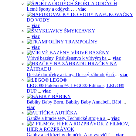
ŠPORT A ODDYCH
Letné športy a oddych ,
...
viac
NAFUKOVAČKY
DO VODY
...
viac
ŠMYKĽAVKY
...
viac
TRAMPOLÍNY
...
viac
VÍRIVÉ BAZÉNY
Vírivé bazény,
Príslušenstvo k vírivým ba
...
viac
HRAČKY NA
ZÁHRADU
Detské domčeky a stany,
Detský záhradný ná
...
viac
LEGO®
LEGO® Pokémon™,
LEGO® Editions,
LEGO®
DUP
...
viac
BÁBIKY
Bábiky Baby Born,
Bábiky Baby Annabell,
Bábi
...
viac
AUTÍČKA
Garáže a hracie sety,
Technické stroje a a
...
viac
Z FILMOV,
HIER A ROZPRÁVOK
Gabby a jej kúzelný domček,
Ako vycvičiť
...
viac