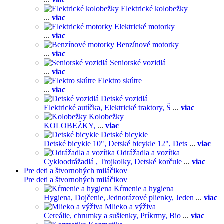
Elektrické kolobežky
...
viac
Elektrické motorky
...
viac
Benzínové motorky
...
viac
Seniorské vozidlá
...
viac
Elektro skútre
...
viac
Detské vozidlá
Elektrické autíčka,
Elektrické traktory,
Š
...
viac
Kolobežky
KOLOBEŽKY,
...
viac
Detské bicykle
Detské bicykle 10",
Detské bicykle 12",
Dets
...
viac
Odrážadla a vozítka
Cykloodrážadlá ,
Trojkolky,
Detské korčule
...
viac
Pre deti a štvornohých miláčikov
Pre deti a štvornohých miláčikov
Kŕmenie a hygiena
Hygiena,
Dojčenie,
Jednorázové plienky,
Jeden
...
viac
Mlieko a výživa
Cereálie, chrumky a sušienky,
Príkrmy,
Bio
...
viac