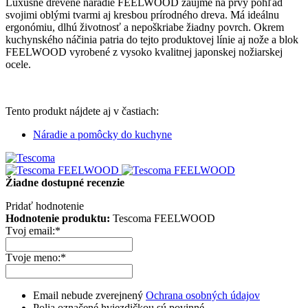
Luxusné drevené náradie FEELWOOD zaujme na prvý pohľad
svojimi oblými tvarmi aj kresbou prírodného dreva. Má ideálnu
ergonómiu, dlhú životnosť a nepoškriabe žiadny povrch. Okrem
kuchynského náčinia patria do tejto produktovej línie aj nože a blok
FEELWOOD vyrobené z vysoko kvalitnej japonskej nožiarskej
ocele.
Tento produkt nájdete aj v častiach:
Náradie a pomôcky do kuchyne
Žiadne dostupné recenzie
Pridať hodnotenie
Hodnotenie produktu:
Tescoma FEELWOOD
Tvoj email:
*
Tvoje meno:
*
Email nebude zverejnený
Ochrana osobných údajov
Polia označené hviezdičkou sú povinné