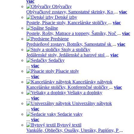
viac
Obývačky
Obývačkové zostavy,
Samostatné skrinky,
Ko
...
viac
Detské izby
Postele,
Písacie stoly,
Kancelárske stoličky
...
viac
Spálne
Postele,
Rošty,
Matrace a toppery,
Šatníky,
Noč
...
viac
Predsiene
Predsieňové zostavy,
Botníky,
Samostatné sk
...
viac
Stoly a stoličky
Jedálenské stoly,
Jedálenské a barové stol
...
viac
Sedačky
...
viac
Písacie stoly
...
viac
Kancelársky nábytok
Kancelárske stoličky,
Konferenčné stoličky
...
viac
Vešiaky a doplnky
...
viac
Univerzálny nábytok
...
viac
Sedacie vaky
...
viac
Bytový textil
Vankúše,
Obliečky,
Osušky,
Uteráky,
Paplóny,
P
...