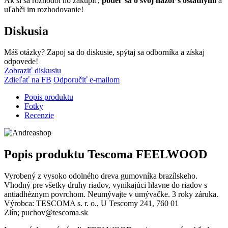
Ak si sa rozhodol ho zakúpiť,
podeľ sa o svoj názor s ostatnými
a
uľahči im rozhodovanie!
Diskusia
Máš otázky? Zapoj sa do diskusie, spýtaj sa odborníka a získaj
odpovede!
Zobraziť diskusiu
Zdieľať na FB
Odporučiť e-mailom
Popis produktu
Fotky
Recenzie
Popis produktu
Tescoma FEELWOOD
Vyrobený z vysoko odolného dreva gumovníka brazílskeho.
Vhodný pre všetky druhy riadov, vynikajúci hlavne do riadov s
antiadhéznym povrchom. Neumývajte v umývačke. 3 roky záruka.
Výrobca: TESCOMA s. r. o., U Tescomy 241, 760 01
Zlín; puchov@tescoma.sk