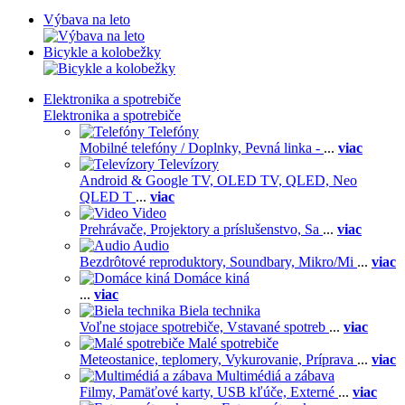
Výbava na leto
Bicykle a kolobežky
Elektronika a spotrebiče
Elektronika a spotrebiče
Telefóny
Mobilné telefóny / Doplnky,
Pevná linka -
...
viac
Televízory
Android & Google TV,
OLED TV,
QLED, Neo
QLED T
...
viac
Video
Prehrávače,
Projektory a príslušenstvo,
Sa
...
viac
Audio
Bezdrôtové reproduktory,
Soundbary,
Mikro/Mi
...
viac
Domáce kiná
...
viac
Biela technika
Voľne stojace spotrebiče,
Vstavané spotreb
...
viac
Malé spotrebiče
Meteostanice, teplomery,
Vykurovanie,
Príprava
...
viac
Multimédiá a zábava
Filmy,
Pamäťové karty,
USB kľúče,
Externé
...
viac