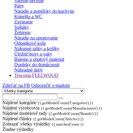
Varenie,pečenie
Párty
Náradie a pomôcky do kuchyne
Kúpelňa a WC
Zaváranie
Sušiaky
Žehlenie
Náradie na upratovanie
Odpadkové koše
Nákupné tašky a košíky
Úložné boxy a vaky
Balenie a obalový material
Doplnky do domácnosti
Náhradné diely
Tescoma FEELWOOD
Zdieľať na FB
Odporučiť e-mailom
Nájdené kategórie
{{ getModelCount('Categories') }}
Nájdení výrobcovia
{{ getModelCount('Manufacturers') }}
Nájdené modelové rady
{{ getModelCount('Brands') }}
Nájdené články
{{ getModelCount('Articles') }}
Zobraziť všetky výsledky
{{ matchesCount }}
Žiadne výsledky