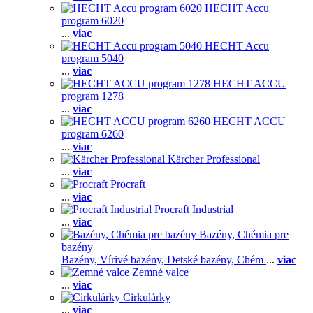
HECHT Accu
program 6020
...
viac
HECHT Accu
program 5040
...
viac
HECHT ACCU
program 1278
...
viac
HECHT ACCU
program 6260
...
viac
Kärcher Professional
...
viac
Procraft
...
viac
Procraft Industrial
...
viac
Bazény, Chémia pre
bazény
Bazény,
Vírivé bazény,
Detské bazény,
Chém
...
viac
Zemné valce
...
viac
Cirkulárky
...
viac