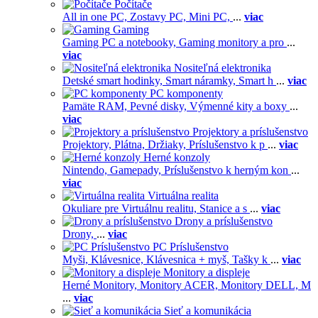
Počítače
All in one PC,
Zostavy PC,
Mini PC,
...
viac
Gaming
Gaming PC a notebooky,
Gaming monitory a pro
...
viac
Nositeľná elektronika
Detské smart hodinky,
Smart náramky,
Smart h
...
viac
PC komponenty
Pamäte RAM,
Pevné disky,
Výmenné kity a boxy
...
viac
Projektory a príslušenstvo
Projektory,
Plátna,
Držiaky,
Príslušenstvo k p
...
viac
Herné konzoly
Nintendo,
Gamepady,
Príslušenstvo k herným kon
...
viac
Virtuálna realita
Okuliare pre Virtuálnu realitu,
Stanice a s
...
viac
Drony a príslušenstvo
Drony,
...
viac
PC Príslušenstvo
Myši,
Klávesnice,
Klávesnica + myš,
Tašky k
...
viac
Monitory a displeje
Herné Monitory,
Monitory ACER,
Monitory DELL,
M
...
viac
Sieť a komunikácia