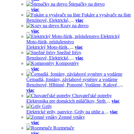
Štiepačky na drevo
...
viac
Fukáre a vysávače na líste
Benzínové,
Elektrické,
...
viac
Kozy na drevo
...
viac
Elektrický
Moto-fúrik, príslušenstvo
Elektrický Moto-fúrik,
...
viac
Snežné frézy
Benzínové,
Elektrické,
...
viac
Kompostéry
...
viac
Čerpadlá, fontány, závlahové systémy a vodárne
Benzínové,
Hlbinné,
Ponorné,
Vodárne,
Kalové,
...
viac
Chovateľské potreby
Elektronika pre domácich miláčikov,
Strih
...
viac
Grily
Elektrické grily, panvice,
Grily na uhlie a
...
viac
Zemné vrtáky
...
viac
Rozmetače
...
viac