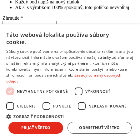
Každý bod napíš na nový riadok
Ak si s výrobkom 100% spokojný, toto políčko nevypĺňaj
Zhrnutie:
*
Táto webová lokalita používa súbory
cookie.
Súbory cookie používame na prispôsobenie obsahu, reklám a analýzu
Kúpil by si si tento produkt znova? Alebo by si zvažoval iný?
návštevnosti. Informácie o vašom používaní našej stránky zdieľame aj
Prečo?
s našimi reklamnými a analytickými partnermi, ktorí ich môžu
Aký je tvoj celkový pocit z používania produktu?
kombinovať s inými informáciami, ktoré ste im poskytli alebo ktoré
Na čo je potrebné pri kúpe myslieť?
zhromaždili pri používaní ich služieb.
Zásady ochrany osobných
Pre akého zákazníka je tento produkt vhodný?
údajov
Odoslať hodnotenie
NEVYHNUTNE POTREBNÉ
VÝKONNOSŤ
Ďakujeme, tvoje hodnotenie bolo odoslané.
Zvážte aj iné možnosti
CIELENIE
FUNKCIE
NEKLASIFIKOVANÉ
Produkty z tejto série
ZOBRAZIŤ PODROBNOSTI
Tescoma FEELWOOD
PRIJAŤ VŠETKO
ODMIETNUŤ VŠETKO
Na objednávku
14,10 €