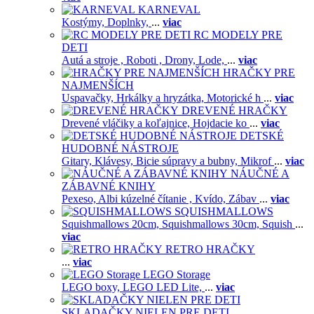
KARNEVAL
Kostýmy,
Doplnky,
...
viac
RC MODELY PRE
DETI
Autá a stroje ,
Roboti ,
Drony,
Lode,
...
viac
HRAČKY PRE
NAJMENŠÍCH
Uspavačky,
Hrkálky a hryzátka,
Motorické h
...
viac
DREVENÉ HRAČKY
Drevené vláčiky a koľajnice,
Hojdacie ko
...
viac
DETSKÉ
HUDOBNÉ NÁSTROJE
Gitary,
Klávesy,
Bicie súpravy a bubny,
Mikrof
...
viac
NÁUČNÉ A
ZÁBAVNÉ KNIHY
Pexeso,
Albi kúzelné čítanie ,
Kvído,
Zábav
...
viac
SQUISHMALLOWS
Squishmallows 20cm,
Squishmallows 30cm,
Squish
...
viac
RETRO HRAČKY
...
viac
LEGO Storage
LEGO boxy,
LEGO LED Lite,
...
viac
SKLADAČKY NIELEN PRE DETI