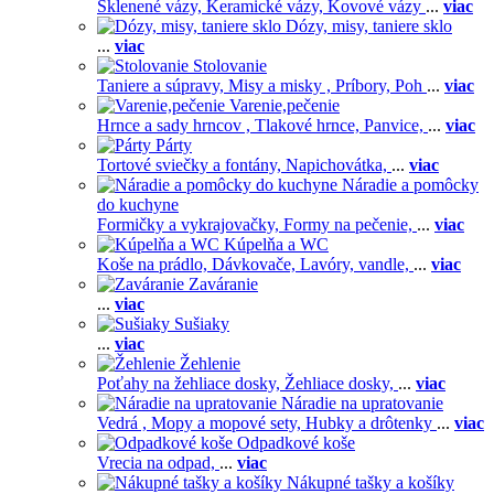
Sklenené vázy,
Keramické vázy,
Kovové vázy
...
viac
Dózy, misy, taniere sklo
...
viac
Stolovanie
Taniere a súpravy,
Misy a misky ,
Príbory,
Poh
...
viac
Varenie,pečenie
Hrnce a sady hrncov ,
Tlakové hrnce,
Panvice,
...
viac
Párty
Tortové sviečky a fontány,
Napichovátka,
...
viac
Náradie a pomôcky
do kuchyne
Formičky a vykrajovačky,
Formy na pečenie,
...
viac
Kúpelňa a WC
Koše na prádlo,
Dávkovače,
Lavóry, vandle,
...
viac
Zaváranie
...
viac
Sušiaky
...
viac
Žehlenie
Poťahy na žehliace dosky,
Žehliace dosky,
...
viac
Náradie na upratovanie
Vedrá ,
Mopy a mopové sety,
Hubky a drôtenky
...
viac
Odpadkové koše
Vrecia na odpad,
...
viac
Nákupné tašky a košíky