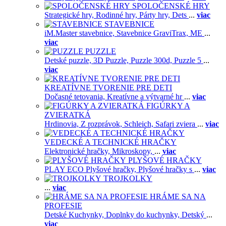
SPOLOČENSKÉ HRY
Strategické hry,
Rodinné hry,
Párty hry,
Dets
...
viac
STAVEBNICE
iM.Master stavebnice,
Stavebnice GraviTrax,
ME
...
viac
PUZZLE
Detské puzzle,
3D Puzzle,
Puzzle 300d,
Puzzle 5
...
viac
KREATÍVNE TVORENIE PRE DETI
Dočasné tetovania,
Kreatívne a výtvarné hr
...
viac
FIGÚRKY A
ZVIERATKÁ
Hrdinovia,
Z rozprávok,
Schleich,
Safari zviera
...
viac
VEDECKÉ A TECHNICKÉ HRAČKY
Elektronické hračky,
Mikroskopy,
...
viac
PLYŠOVÉ HRAČKY
PLAY ECO Plyšové hračky,
Plyšové hračky s
...
viac
TROJKOLKY
...
viac
HRÁME SA NA
PROFESIE
Detské Kuchynky,
Doplnky do kuchynky,
Detský
...
viac