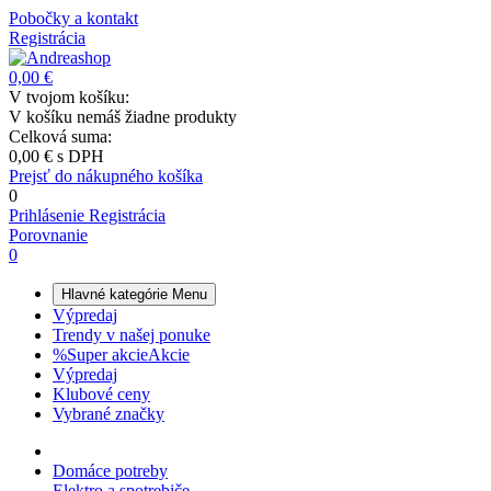
Pobočky a kontakt
Registrácia
0,00 €
V tvojom košíku:
V košíku nemáš žiadne produkty
Celková suma:
0,00 €
s DPH
Prejsť do nákupného košíka
0
Prihlásenie
Registrácia
Porovnanie
0
Hlavné kategórie
Menu
Výpredaj
Trendy v našej ponuke
%
Super akcie
Akcie
Výpredaj
Klubové ceny
Vybrané značky
Domáce potreby
Elektro a spotrebiče