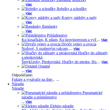
...
viac
Rebríky a schodíky
...
viac
Konvy, nádoby a sudy
...
viac
Bandasky
...
viac
Príslušenstvo
Ku kosačkám,
K pílam,
Ku krovinorezom a vyž
...
viac
Drviče vetiev a ovocia
Nožové,
S ozubeným valcom,
...
viac
Hračky do záhrady
a pieskoviská
Šmykľavky,
Pieskoviská,
Hračky do piesku,
Ho
...
viac
Ostatné
...
viac
Odporúčame:
Fukáre a vysávače na líste
, ...
Náradie
Náradie
Pneumatické
náradie a príslušenstvo
...
viac
Elektro náradie