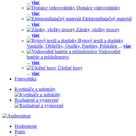
...
viac
Domáce videovrátniky
...
viac
Elektroinštalačný materiál
...
viac
Zámky, vložky trezory
...
viac
Bytový textil a doplnky
Vankúše,
Obliečky,
Osušky,
Paplóny,
Príslušen
...
viac
Vodovodné
batérie a príslušenstvo
...
viac
Úložné boxy
...
viac
Fotovoltika
Kvetináče a substráty
Rozbalené a vystavené
Hodnotenie
Popis