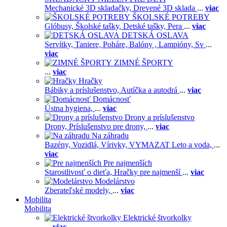
Mechanické 3D skladačky,
Drevené 3D sklada
...
viac
ŠKOLSKÉ POTREBY
Glóbusy,
Školské tašky,
Detské tašky,
Pera
...
viac
DETSKÁ OSLAVA
Servítky,
Taniere,
Poháre,
Balóny ,
Lampióny,
Sv
...
viac
ZIMNÉ ŠPORTY
...
viac
Hračky
Bábiky a príslušenstvo,
Autíčka a autodrá
...
viac
Domácnosť
Ústna hygiena,
...
viac
Drony a príslušenstvo
Drony,
Príslušenstvo pre drony,
...
viac
Na záhradu
Bazény,
Vozidlá,
Vírivky,
VYMAZAT Leto a voda,
...
viac
Pre najmenších
Starostlivosť o dieťa,
Hračky pre najmenší
...
viac
Modelárstvo
Zberateľské modely,
...
viac
Mobilita
Mobilita
Elektrické štvorkolky
...
viac