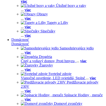
viac
Úložné boxy a vaky
...
viac
Obrazy
...
viac
Tapety a Lišty
...
viac
Slnečníky
...
viac
Domácnosť
Domácnosť
Samoohrievajúce jedlo
...
viac
Drogéria
Čistý a voňavý domov,
Proti hmyzu,
...
viac
Žiarovky
...
viac
Svetelné zdroje
Vianočné osvetlenie,
LED svietidlá,
Stolné
...
viac
Predlžovacie prívody
230V
...
viac
Spínacie Hodiny , merače
...
viac
Domové zvončeky