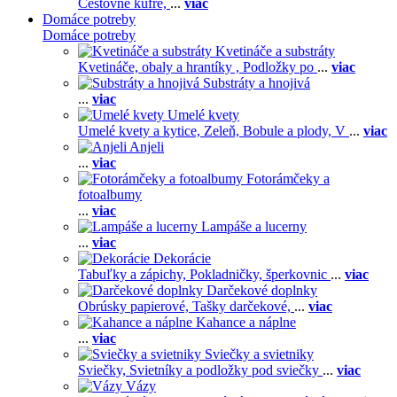
Cestovné kufre,
...
viac
Domáce potreby
Domáce potreby
Kvetináče a substráty
Kvetináče, obaly a hrantíky ,
Podložky po
...
viac
Substráty a hnojivá
...
viac
Umelé kvety
Umelé kvety a kytice,
Zeleň,
Bobule a plody,
V
...
viac
Anjeli
...
viac
Fotorámčeky a
fotoalbumy
...
viac
Lampáše a lucerny
...
viac
Dekorácie
Tabuľky a zápichy,
Pokladničky, šperkovnic
...
viac
Darčekové doplnky
Obrúsky papierové,
Tašky darčekové,
...
viac
Kahance a náplne
...
viac
Sviečky a svietniky
Sviečky,
Svietníky a podložky pod sviečky
...
viac
Vázy