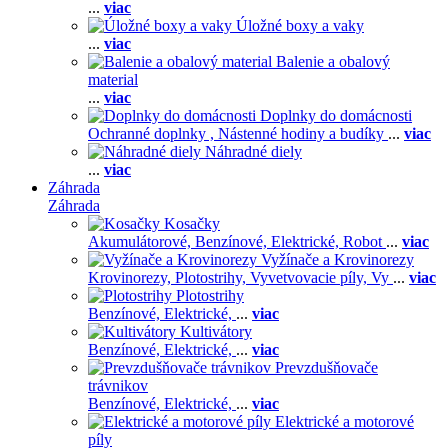
...
viac
Úložné boxy a vaky
...
viac
Balenie a obalový
material
...
viac
Doplnky do domácnosti
Ochranné doplnky ,
Nástenné hodiny a budíky
...
viac
Náhradné diely
...
viac
Záhrada
Záhrada
Kosačky
Akumulátorové,
Benzínové,
Elektrické,
Robot
...
viac
Vyžínače a Krovinorezy
Krovinorezy,
Plotostrihy,
Vyvetvovacie píly,
Vy
...
viac
Plotostrihy
Benzínové,
Elektrické,
...
viac
Kultivátory
Benzínové,
Elektrické,
...
viac
Prevzdušňovače
trávnikov
Benzínové,
Elektrické,
...
viac
Elektrické a motorové
píly