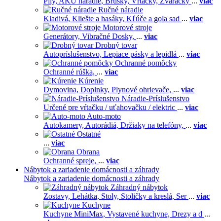
Píly,
AKU náradie,
Brúsky,
Vŕtačky,
Zváračky
...
viac
Ručné náradie
Kladivá,
Kliešte a hasáky,
Kľúče a gola sad
...
viac
Motorové stroje
Generátory,
Vibračné Dosky,
...
viac
Drobný tovar
Autopríslušenstvo,
Lepiace pásky a lepidlá
...
viac
Ochranné pomôcky
Ochranné rúška,
...
viac
Kúrenie
Dymovina,
Doplnky,
Plynové ohrievače,
...
viac
Náradie-Príslušenstvo
Určené pre vŕtačku / uťahovačku / elektric
...
viac
Auto-moto
Autokamery,
Autorádiá,
Držiaky na telefóny,
...
viac
Ostatné
...
viac
Obrana
Ochranné spreje,
...
viac
Nábytok a zariadenie domácnosti a záhrady
Nábytok a zariadenie domácnosti a záhrady
Záhradný nábytok
Zostavy,
Lehátka,
Stoly,
Stoličky a kreslá,
Ser
...
viac
Kuchyne
Kuchyne MiniMax,
Vystavené kuchyne,
Drezy a d
...