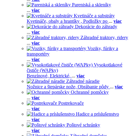
Pareniská a skleníky
...
viac
Kvetináče a substráty
Kvetináče, obaly a hrantíky ,
Podložky po
...
viac
Dekorácie do záhrady
...
viac
Záhradné traktory, ridery
...
viac
Voziky, fúriky a
transportéry
...
viac
Vysokotlakové
čističe (WAPky)
Benzínové,
Elektrické,
...
viac
Záhradné náradie
Nožnice a štepárske nože,
Obrábanie pôdy
...
viac
Ochranné pomôcky
...
viac
Postrekovače
...
viac
Hadice a príslušenstvo
...
viac
Poštové schránky
...
viac
Záhradné domčeky