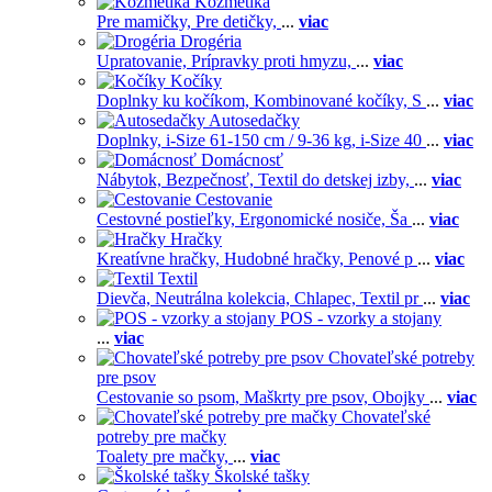
Kozmetika
Pre mamičky,
Pre detičky,
...
viac
Drogéria
Upratovanie,
Prípravky proti hmyzu,
...
viac
Kočíky
Doplnky ku kočíkom,
Kombinované kočíky,
S
...
viac
Autosedačky
Doplnky,
i-Size 61-150 cm / 9-36 kg,
i-Size 40
...
viac
Domácnosť
Nábytok,
Bezpečnosť,
Textil do detskej izby,
...
viac
Cestovanie
Cestovné postieľky,
Ergonomické nosiče,
Ša
...
viac
Hračky
Kreatívne hračky,
Hudobné hračky,
Penové p
...
viac
Textil
Dievča,
Neutrálna kolekcia,
Chlapec,
Textil pr
...
viac
POS - vzorky a stojany
...
viac
Chovateľské potreby
pre psov
Cestovanie so psom,
Maškrty pre psov,
Obojky
...
viac
Chovateľské
potreby pre mačky
Toalety pre mačky,
...
viac
Školské tašky