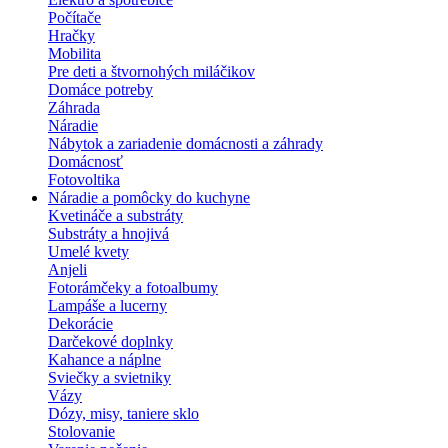
Počítače
Hračky
Mobilita
Pre deti a štvornohých miláčikov
Domáce potreby
Záhrada
Náradie
Nábytok a zariadenie domácnosti a záhrady
Domácnosť
Fotovoltika
Náradie a pomôcky do kuchyne
Kvetináče a substráty
Substráty a hnojivá
Umelé kvety
Anjeli
Fotorámčeky a fotoalbumy
Lampáše a lucerny
Dekorácie
Darčekové doplnky
Kahance a náplne
Sviečky a svietniky
Vázy
Dózy, misy, taniere sklo
Stolovanie