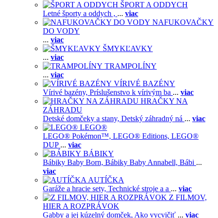
ŠPORT A ODDYCH
Letné športy a oddych ,
...
viac
NAFUKOVAČKY
DO VODY
...
viac
ŠMYKĽAVKY
...
viac
TRAMPOLÍNY
...
viac
VÍRIVÉ BAZÉNY
Vírivé bazény,
Príslušenstvo k vírivým ba
...
viac
HRAČKY NA
ZÁHRADU
Detské domčeky a stany,
Detský záhradný ná
...
viac
LEGO®
LEGO® Pokémon™,
LEGO® Editions,
LEGO®
DUP
...
viac
BÁBIKY
Bábiky Baby Born,
Bábiky Baby Annabell,
Bábi
...
viac
AUTÍČKA
Garáže a hracie sety,
Technické stroje a a
...
viac
Z FILMOV,
HIER A ROZPRÁVOK
Gabby a jej kúzelný domček,
Ako vycvičiť
...
viac