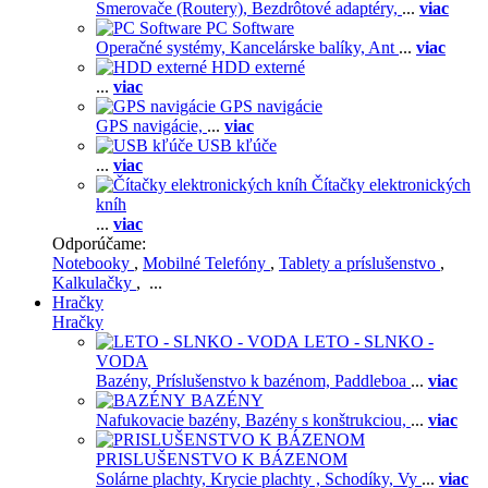
Smerovače (Routery),
Bezdrôtové adaptéry,
...
viac
PC Software
Operačné systémy,
Kancelárske balíky,
Ant
...
viac
HDD externé
...
viac
GPS navigácie
GPS navigácie,
...
viac
USB kľúče
...
viac
Čítačky elektronických
kníh
...
viac
Odporúčame:
Notebooky
,
Mobilné Telefóny
,
Tablety a príslušenstvo
,
Kalkulačky
, ...
Hračky
Hračky
LETO - SLNKO -
VODA
Bazény,
Príslušenstvo k bazénom,
Paddleboa
...
viac
BAZÉNY
Nafukovacie bazény,
Bazény s konštrukciou,
...
viac
PRISLUŠENSTVO K BÁZENOM
Solárne plachty,
Krycie plachty ,
Schodíky,
Vy
...
viac