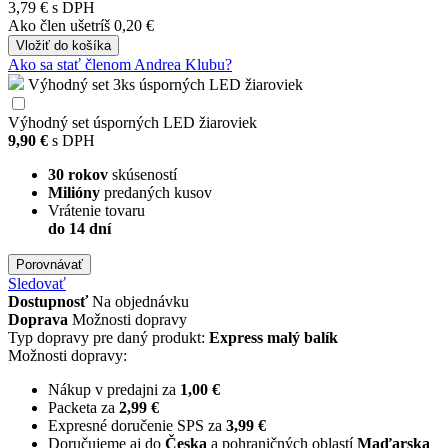
3,79 €
s DPH
Ako člen
ušetríš 0,20 €
Vložiť
do košíka
Ako sa stať členom Andrea Klubu?
Výhodný set 3ks úsporných LED žiaroviek
Výhodný set úsporných LED žiaroviek
9,90 €
s DPH
30 rokov
skúseností
Milióny
predaných kusov
Vrátenie tovaru
do 14 dní
Porovnávať
Sledovať
Dostupnosť
Na objednávku
Doprava
Možnosti dopravy
Typ dopravy pre daný produkt:
Express malý balík
Možnosti dopravy:
Nákup v predajni za
1,00 €
Packeta za
2,99 €
Expresné doručenie SPS za
3,99 €
Doručujeme aj do
Česka
a pohraničných oblastí
Maďarska