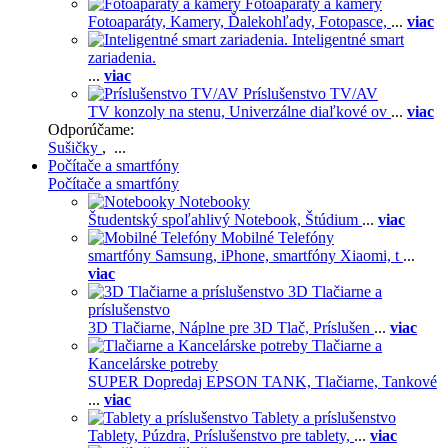
Fotoaparáty a kamery
Fotoaparáty,
Kamery,
Ďalekohľady,
Fotopasce,
...
viac
Inteligentné smart
zariadenia.
...
viac
Príslušenstvo TV/AV
TV konzoly na stenu,
Univerzálne diaľkové ov
...
viac
Odporúčame:
Sušičky
, ...
Počítače a smartfóny
Počítače a smartfóny
Notebooky
Študentský spoľahlivý Notebook,
Štúdium
...
viac
Mobilné Telefóny
smartfóny Samsung,
iPhone,
smartfóny Xiaomi,
t
...
viac
3D Tlačiarne a
príslušenstvo
3D Tlačiarne,
Náplne pre 3D Tlač,
Príslušen
...
viac
Tlačiarne a
Kancelárske potreby
SUPER Dopredaj EPSON TANK,
Tlačiarne,
Tankové
...
viac
Tablety a príslušenstvo
Tablety,
Púzdra,
Príslušenstvo pre tablety,
...
viac