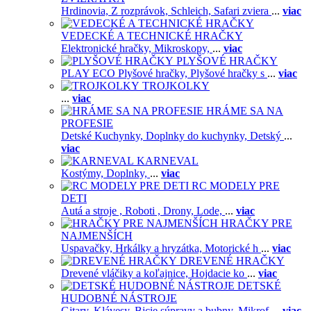
Hrdinovia,
Z rozprávok,
Schleich,
Safari zviera
...
viac
VEDECKÉ A TECHNICKÉ HRAČKY
Elektronické hračky,
Mikroskopy,
...
viac
PLYŠOVÉ HRAČKY
PLAY ECO Plyšové hračky,
Plyšové hračky s
...
viac
TROJKOLKY
...
viac
HRÁME SA NA
PROFESIE
Detské Kuchynky,
Doplnky do kuchynky,
Detský
...
viac
KARNEVAL
Kostýmy,
Doplnky,
...
viac
RC MODELY PRE
DETI
Autá a stroje ,
Roboti ,
Drony,
Lode,
...
viac
HRAČKY PRE
NAJMENŠÍCH
Uspavačky,
Hrkálky a hryzátka,
Motorické h
...
viac
DREVENÉ HRAČKY
Drevené vláčiky a koľajnice,
Hojdacie ko
...
viac
DETSKÉ
HUDOBNÉ NÁSTROJE
Gitary,
Klávesy,
Bicie súpravy a bubny,
Mikrof
...
viac