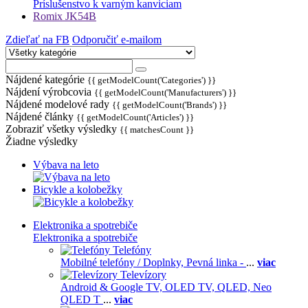
Príslušenstvo k varným kanviciam
Romix JK54B
Zdieľať na FB
Odporučiť e-mailom
Nájdené kategórie
{{ getModelCount('Categories') }}
Nájdení výrobcovia
{{ getModelCount('Manufacturers') }}
Nájdené modelové rady
{{ getModelCount('Brands') }}
Nájdené články
{{ getModelCount('Articles') }}
Zobraziť všetky výsledky
{{ matchesCount }}
Žiadne výsledky
Výbava na leto
Bicykle a kolobežky
Elektronika a spotrebiče
Elektronika a spotrebiče
Telefóny
Mobilné telefóny / Doplnky,
Pevná linka -
...
viac
Televízory
Android & Google TV,
OLED TV,
QLED, Neo
QLED T
...
viac