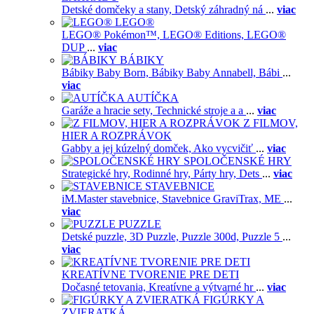
Detské domčeky a stany,
Detský záhradný ná
...
viac
LEGO®
LEGO® Pokémon™,
LEGO® Editions,
LEGO®
DUP
...
viac
BÁBIKY
Bábiky Baby Born,
Bábiky Baby Annabell,
Bábi
...
viac
AUTÍČKA
Garáže a hracie sety,
Technické stroje a a
...
viac
Z FILMOV,
HIER A ROZPRÁVOK
Gabby a jej kúzelný domček,
Ako vycvičiť
...
viac
SPOLOČENSKÉ HRY
Strategické hry,
Rodinné hry,
Párty hry,
Dets
...
viac
STAVEBNICE
iM.Master stavebnice,
Stavebnice GraviTrax,
ME
...
viac
PUZZLE
Detské puzzle,
3D Puzzle,
Puzzle 300d,
Puzzle 5
...
viac
KREATÍVNE TVORENIE PRE DETI
Dočasné tetovania,
Kreatívne a výtvarné hr
...
viac
FIGÚRKY A
ZVIERATKÁ