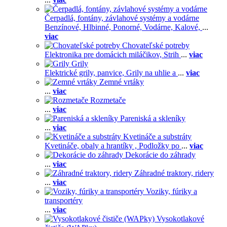
Čerpadlá, fontány, závlahové systémy a vodárne
Benzínové,
Hlbinné,
Ponorné,
Vodárne,
Kalové,
...
viac
Chovateľské potreby
Elektronika pre domácich miláčikov,
Strih
...
viac
Grily
Elektrické grily, panvice,
Grily na uhlie a
...
viac
Zemné vrtáky
...
viac
Rozmetače
...
viac
Pareniská a skleníky
...
viac
Kvetináče a substráty
Kvetináče, obaly a hrantíky ,
Podložky po
...
viac
Dekorácie do záhrady
...
viac
Záhradné traktory, ridery
...
viac
Voziky, fúriky a
transportéry
...
viac
Vysokotlakové