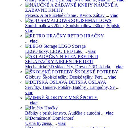
NÁUČNÉ A
ZÁBAVNÉ KNIHY
Pexeso,
Albi kúzelné čítanie ,
Kvído,
Zábav
...
viac
SQUISHMALLOWS
Squishmallows 20cm,
Squishmallows 30cm,
Squish
...
viac
RETRO HRAČKY
...
viac
LEGO Storage
LEGO boxy,
LEGO LED Lite,
...
viac
SKLADAČKY NIELEN PRE DETI
Mechanické 3D skladačky,
Drevené 3D sklada
...
viac
ŠKOLSKÉ POTREBY
Glóbusy,
Školské tašky,
Detské tašky,
Pera
...
viac
DETSKÁ OSLAVA
Servítky,
Taniere,
Poháre,
Balóny ,
Lampióny,
Sv
...
viac
ZIMNÉ ŠPORTY
...
viac
Hračky
Bábiky a príslušenstvo,
Autíčka a autodrá
...
viac
Domácnosť
Ústna hygiena,
...
viac