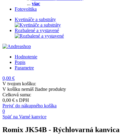
...
viac
Fotovoltika
Kvetináče a substráty
Rozbalené a vystavené
Hodnotenie
Popis
Parametre
0,00 €
V tvojom košíku:
V košíku nemáš žiadne produkty
Celková suma:
0,00 €
s DPH
Prejsť do nákupného košíka
0
Späť na Varné kanvice
Romix JK54B
- Rýchlovarná kanvica