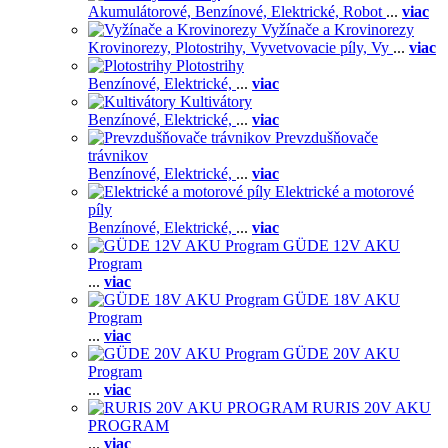
Akumulátorové,
Benzínové,
Elektrické,
Robot
...
viac
Vyžínače a Krovinorezy
Krovinorezy,
Plotostrihy,
Vyvetvovacie píly,
Vy
...
viac
Plotostrihy
Benzínové,
Elektrické,
...
viac
Kultivátory
Benzínové,
Elektrické,
...
viac
Prevzdušňovače
trávnikov
Benzínové,
Elektrické,
...
viac
Elektrické a motorové
píly
Benzínové,
Elektrické,
...
viac
GÜDE 12V AKU
Program
...
viac
GÜDE 18V AKU
Program
...
viac
GÜDE 20V AKU
Program
...
viac
RURIS 20V AKU
PROGRAM
...
viac