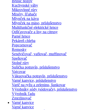
Brúsič nožov
Kuchynské váhy
Mikrovlnné rúry
Mixéry, šľahače
Mlynček na kávu
Mlynček na mäso, príslušenstvo
Multifunkčné elektrické hrnce
Odšťavovače a lisy na citrusy
Parné hrnce
Pekáreň chleba
Popcornovač
Remosky
Sendvičovač, vaflovač, muffinovač
Speňovač
Stolné rúry
Sušička potravín, príslušenstvo
Vajcovar
Vákuovačka potravín, príslušenstvo
Varné kanvice, príslušenstvo
Varič na ryžu a zeleninu, šunkovar
Výrobníky sódy (sódovače), príslušenstvo
Výrobník ľadu
Zmrzlinovač
Varné kanvice
Varné kanvice