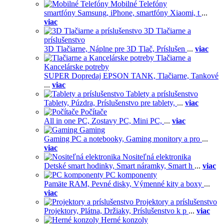
Mobilné Telefóny
smartfóny Samsung,
iPhone,
smartfóny Xiaomi,
t
...
viac
3D Tlačiarne a
príslušenstvo
3D Tlačiarne,
Náplne pre 3D Tlač,
Príslušen
...
viac
Tlačiarne a
Kancelárske potreby
SUPER Dopredaj EPSON TANK,
Tlačiarne,
Tankové
...
viac
Tablety a príslušenstvo
Tablety,
Púzdra,
Príslušenstvo pre tablety,
...
viac
Počítače
All in one PC,
Zostavy PC,
Mini PC,
...
viac
Gaming
Gaming PC a notebooky,
Gaming monitory a pro
...
viac
Nositeľná elektronika
Detské smart hodinky,
Smart náramky,
Smart h
...
viac
PC komponenty
Pamäte RAM,
Pevné disky,
Výmenné kity a boxy
...
viac
Projektory a príslušenstvo
Projektory,
Plátna,
Držiaky,
Príslušenstvo k p
...
viac
Herné konzoly