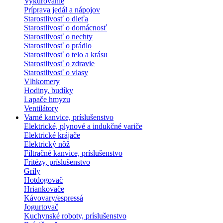
Vykurovanie
Príprava jedál a nápojov
Starostlivosť o dieťa
Starostlivosť o domácnosť
Starostlivosť o nechty
Starostlivosť o prádlo
Starostlivosť o telo a krásu
Starostlivosť o zdravie
Starostlivosť o vlasy
Vlhkomery
Hodiny, budíky
Lapače hmyzu
Ventilátory
Varné kanvice, príslušenstvo
Elektrické, plynové a indukčné variče
Elektrické krájače
Elektrický nôž
Filtračné kanvice, príslušenstvo
Fritézy, príslušenstvo
Grily
Hotdogovač
Hriankovače
Kávovary/espressá
Jogurtovač
Kuchynské roboty, príslušenstvo