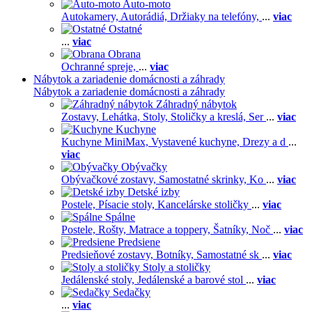
Auto-moto
Autokamery,
Autorádiá,
Držiaky na telefóny,
...
viac
Ostatné
...
viac
Obrana
Ochranné spreje,
...
viac
Nábytok a zariadenie domácnosti a záhrady
Nábytok a zariadenie domácnosti a záhrady
Záhradný nábytok
Zostavy,
Lehátka,
Stoly,
Stoličky a kreslá,
Ser
...
viac
Kuchyne
Kuchyne MiniMax,
Vystavené kuchyne,
Drezy a d
...
viac
Obývačky
Obývačkové zostavy,
Samostatné skrinky,
Ko
...
viac
Detské izby
Postele,
Písacie stoly,
Kancelárske stoličky
...
viac
Spálne
Postele,
Rošty,
Matrace a toppery,
Šatníky,
Noč
...
viac
Predsiene
Predsieňové zostavy,
Botníky,
Samostatné sk
...
viac
Stoly a stoličky
Jedálenské stoly,
Jedálenské a barové stol
...
viac
Sedačky
...
viac