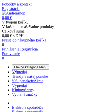
Pobočky a kontakt
Registrácia
0,00 €
V tvojom košíku:
V košíku nemáš žiadne produkty
Celková suma:
0,00 €
s DPH
Prejsť do nákupného košíka
0
Prihlásenie
Registrácia
Porovnanie
0
Hlavné kategórie
Menu
Výpredaj
Trendy v našej ponuke
%
Super akcie
Akcie
Výpredaj
Klubové ceny
Vybrané značky
Elektro a spotrebiče
Elektro a spotrebiče