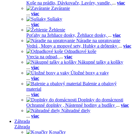
Koše na prádlo,
Dávkovače,
Lavóry, vandle,
...
viac
Zaváranie
...
viac
Sušiaky
...
viac
Žehlenie
Poťahy na žehliace dosky,
Žehliace dosky,
...
viac
Náradie na upratovanie
Vedrá ,
Mopy a mopové sety,
Hubky a drôtenky
...
viac
Odpadkové koše
Vrecia na odpad,
...
viac
Nákupné tašky a košíky
...
viac
Úložné boxy a vaky
...
viac
Balenie a obalový
material
...
viac
Doplnky do domácnosti
Ochranné doplnky ,
Nástenné hodiny a budíky
...
viac
Náhradné diely
...
viac
Záhrada
Záhrada
Kosačky