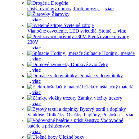
Drogéria
Čistý a voňavý domov,
Proti hmyzu,
...
viac
Žiarovky
...
viac
Svetelné zdroje
Vianočné osvetlenie,
LED svietidlá,
Stolné
...
viac
Predlžovacie prívody
230V
...
viac
Spínacie Hodiny , merače
...
viac
Domové zvončeky
...
viac
Domáce videovrátniky
...
viac
Elektroinštalačný materiál
...
viac
Zámky, vložky trezory
...
viac
Bytový textil a doplnky
Vankúše,
Obliečky,
Osušky,
Paplóny,
Príslušen
...
viac
Vodovodné
batérie a príslušenstvo
...
viac
Úložné boxy