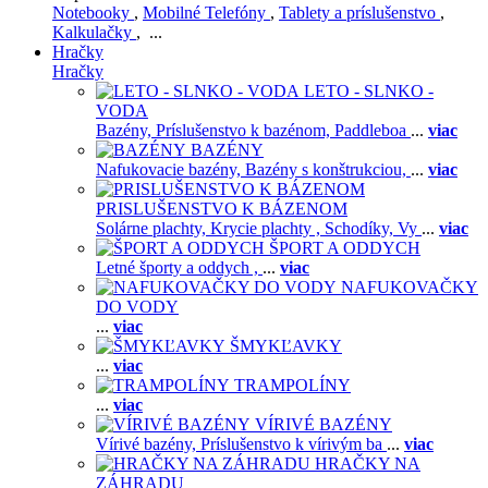
Notebooky
,
Mobilné Telefóny
,
Tablety a príslušenstvo
,
Kalkulačky
, ...
Hračky
Hračky
LETO - SLNKO -
VODA
Bazény,
Príslušenstvo k bazénom,
Paddleboa
...
viac
BAZÉNY
Nafukovacie bazény,
Bazény s konštrukciou,
...
viac
PRISLUŠENSTVO K BÁZENOM
Solárne plachty,
Krycie plachty ,
Schodíky,
Vy
...
viac
ŠPORT A ODDYCH
Letné športy a oddych ,
...
viac
NAFUKOVAČKY
DO VODY
...
viac
ŠMYKĽAVKY
...
viac
TRAMPOLÍNY
...
viac
VÍRIVÉ BAZÉNY
Vírivé bazény,
Príslušenstvo k vírivým ba
...
viac
HRAČKY NA
ZÁHRADU