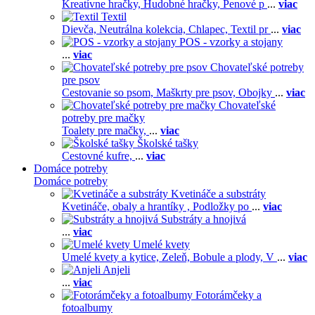
Kreatívne hračky,
Hudobné hračky,
Penové p
...
viac
Textil
Dievča,
Neutrálna kolekcia,
Chlapec,
Textil pr
...
viac
POS - vzorky a stojany
...
viac
Chovateľské potreby
pre psov
Cestovanie so psom,
Maškrty pre psov,
Obojky
...
viac
Chovateľské
potreby pre mačky
Toalety pre mačky,
...
viac
Školské tašky
Cestovné kufre,
...
viac
Domáce potreby
Domáce potreby
Kvetináče a substráty
Kvetináče, obaly a hrantíky ,
Podložky po
...
viac
Substráty a hnojivá
...
viac
Umelé kvety
Umelé kvety a kytice,
Zeleň,
Bobule a plody,
V
...
viac
Anjeli
...
viac
Fotorámčeky a
fotoalbumy