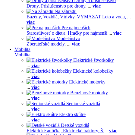
Drony a príslušenstvo
Drony,
Príslušenstvo pre drony,
...
viac
Na záhradu
Bazény,
Vozidlá,
Vírivky,
VYMAZAT Leto a voda,
...
viac
Pre najmenších
Starostlivosť o dieťa,
Hračky pre najmenší
...
viac
Modelárstvo
Zberateľské modely,
...
viac
Mobilita
Mobilita
Elektrické štvorkolky
...
viac
Elektrické kolobežky
...
viac
Elektrické motorky
...
viac
Benzínové motorky
...
viac
Seniorské vozidlá
...
viac
Elektro skútre
...
viac
Detské vozidlá
Elektrické autíčka,
Elektrické traktory,
Š
...
viac