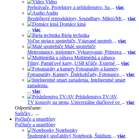
Video
Prehrávače,
Projektory a príslušenstvo,
Sa
...
viac
Audio
Bezdrôtové reproduktory,
Soundbary,
Mikro/Mi
...
viac
Domáce kiná
...
viac
Biela technika
Voľne stojace spotrebiče,
Vstavané spotreb
...
viac
Malé spotrebiče
Meteostanice, teplomery,
Vykurovanie,
Príprava
...
viac
Multimédiá a zábava
Filmy,
Pamäťové karty,
USB kľúče,
Externé
...
viac
Fotoaparáty a kamery
Fotoaparáty,
Kamery,
Ďalekohľady,
Fotopasce,
...
viac
Inteligentné smart
zariadenia.
...
viac
Príslušenstvo TV/AV
TV konzoly na stenu,
Univerzálne diaľkové ov
...
viac
Odporúčame:
Sušičky
, ...
Počítače a smartfóny
Počítače a smartfóny
Notebooky
Študentský spoľahlivý Notebook,
Štúdium
...
viac