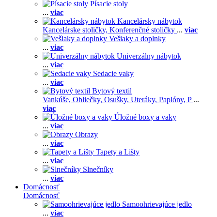
Písacie stoly
...
viac
Kancelársky nábytok
Kancelárske stoličky,
Konferenčné stoličky
...
viac
Vešiaky a doplnky
...
viac
Univerzálny nábytok
...
viac
Sedacie vaky
...
viac
Bytový textil
Vankúše,
Obliečky,
Osušky,
Uteráky,
Paplóny,
P
...
viac
Úložné boxy a vaky
...
viac
Obrazy
...
viac
Tapety a Lišty
...
viac
Slnečníky
...
viac
Domácnosť
Domácnosť
Samoohrievajúce jedlo
...
viac