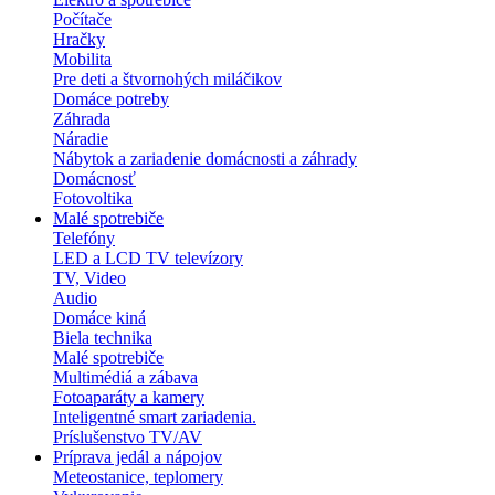
Počítače
Hračky
Mobilita
Pre deti a štvornohých miláčikov
Domáce potreby
Záhrada
Náradie
Nábytok a zariadenie domácnosti a záhrady
Domácnosť
Fotovoltika
Malé spotrebiče
Telefóny
LED a LCD TV televízory
TV, Video
Audio
Domáce kiná
Biela technika
Malé spotrebiče
Multimédiá a zábava
Fotoaparáty a kamery
Inteligentné smart zariadenia.
Príslušenstvo TV/AV
Príprava jedál a nápojov
Meteostanice, teplomery