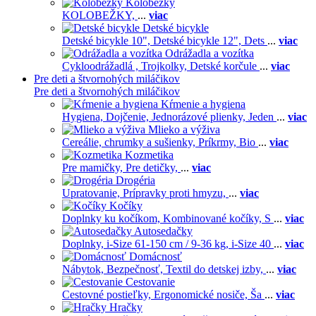
Kolobežky
KOLOBEŽKY,
...
viac
Detské bicykle
Detské bicykle 10",
Detské bicykle 12",
Dets
...
viac
Odrážadla a vozítka
Cykloodrážadlá ,
Trojkolky,
Detské korčule
...
viac
Pre deti a štvornohých miláčikov
Pre deti a štvornohých miláčikov
Kŕmenie a hygiena
Hygiena,
Dojčenie,
Jednorázové plienky,
Jeden
...
viac
Mlieko a výživa
Cereálie, chrumky a sušienky,
Príkrmy,
Bio
...
viac
Kozmetika
Pre mamičky,
Pre detičky,
...
viac
Drogéria
Upratovanie,
Prípravky proti hmyzu,
...
viac
Kočíky
Doplnky ku kočíkom,
Kombinované kočíky,
S
...
viac
Autosedačky
Doplnky,
i-Size 61-150 cm / 9-36 kg,
i-Size 40
...
viac
Domácnosť
Nábytok,
Bezpečnosť,
Textil do detskej izby,
...
viac
Cestovanie
Cestovné postieľky,
Ergonomické nosiče,
Ša
...
viac
Hračky