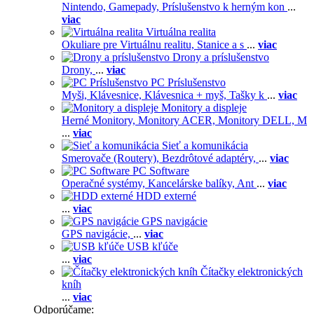
Nintendo,
Gamepady,
Príslušenstvo k herným kon
...
viac
Virtuálna realita
Okuliare pre Virtuálnu realitu,
Stanice a s
...
viac
Drony a príslušenstvo
Drony,
...
viac
PC Príslušenstvo
Myši,
Klávesnice,
Klávesnica + myš,
Tašky k
...
viac
Monitory a displeje
Herné Monitory,
Monitory ACER,
Monitory DELL,
M
...
viac
Sieť a komunikácia
Smerovače (Routery),
Bezdrôtové adaptéry,
...
viac
PC Software
Operačné systémy,
Kancelárske balíky,
Ant
...
viac
HDD externé
...
viac
GPS navigácie
GPS navigácie,
...
viac
USB kľúče
...
viac
Čítačky elektronických
kníh
...
viac
Odporúčame: