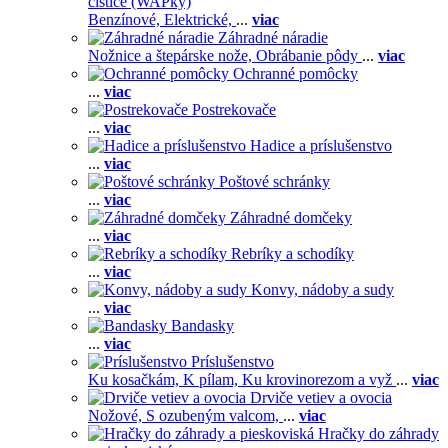
čističe (WAPky)
Benzínové,
Elektrické,
...
viac
Záhradné náradie
Nožnice a štepárske nože,
Obrábanie pôdy
...
viac
Ochranné pomôcky
...
viac
Postrekovače
...
viac
Hadice a príslušenstvo
...
viac
Poštové schránky
...
viac
Záhradné domčeky
...
viac
Rebríky a schodíky
...
viac
Konvy, nádoby a sudy
...
viac
Bandasky
...
viac
Príslušenstvo
Ku kosačkám,
K pílam,
Ku krovinorezom a vyž
...
viac
Drviče vetiev a ovocia
Nožové,
S ozubeným valcom,
...
viac
Hračky do záhrady