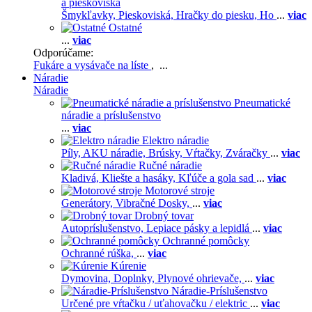
a pieskoviská
Šmykľavky,
Pieskoviská,
Hračky do piesku,
Ho
...
viac
Ostatné
...
viac
Odporúčame:
Fukáre a vysávače na líste
, ...
Náradie
Náradie
Pneumatické
náradie a príslušenstvo
...
viac
Elektro náradie
Píly,
AKU náradie,
Brúsky,
Vŕtačky,
Zváračky
...
viac
Ručné náradie
Kladivá,
Kliešte a hasáky,
Kľúče a gola sad
...
viac
Motorové stroje
Generátory,
Vibračné Dosky,
...
viac
Drobný tovar
Autopríslušenstvo,
Lepiace pásky a lepidlá
...
viac
Ochranné pomôcky
Ochranné rúška,
...
viac
Kúrenie
Dymovina,
Doplnky,
Plynové ohrievače,
...
viac
Náradie-Príslušenstvo
Určené pre vŕtačku / uťahovačku / elektric
...
viac