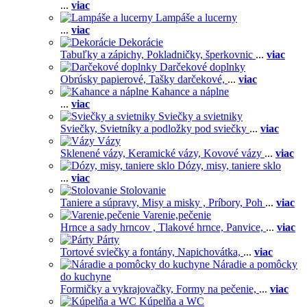
...
viac
Lampáše a lucerny
...
viac
Dekorácie
Tabuľky a zápichy,
Pokladničky, šperkovnic
...
viac
Darčekové doplnky
Obrúsky papierové,
Tašky darčekové,
...
viac
Kahance a náplne
...
viac
Sviečky a svietniky
Sviečky,
Svietníky a podložky pod sviečky
...
viac
Vázy
Sklenené vázy,
Keramické vázy,
Kovové vázy
...
viac
Dózy, misy, taniere sklo
...
viac
Stolovanie
Taniere a súpravy,
Misy a misky ,
Príbory,
Poh
...
viac
Varenie,pečenie
Hrnce a sady hrncov ,
Tlakové hrnce,
Panvice,
...
viac
Párty
Tortové sviečky a fontány,
Napichovátka,
...
viac
Náradie a pomôcky
do kuchyne
Formičky a vykrajovačky,
Formy na pečenie,
...
viac
Kúpelňa a WC