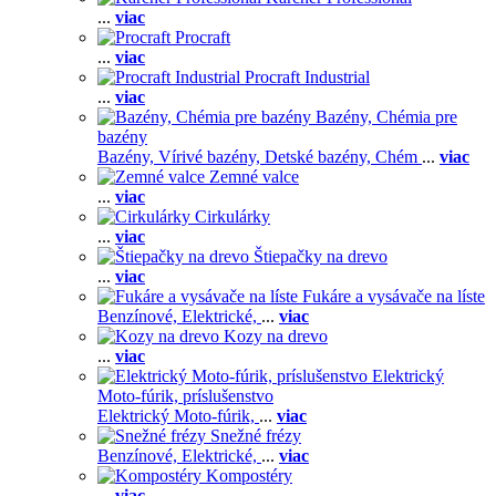
...
viac
Procraft
...
viac
Procraft Industrial
...
viac
Bazény, Chémia pre
bazény
Bazény,
Vírivé bazény,
Detské bazény,
Chém
...
viac
Zemné valce
...
viac
Cirkulárky
...
viac
Štiepačky na drevo
...
viac
Fukáre a vysávače na líste
Benzínové,
Elektrické,
...
viac
Kozy na drevo
...
viac
Elektrický
Moto-fúrik, príslušenstvo
Elektrický Moto-fúrik,
...
viac
Snežné frézy
Benzínové,
Elektrické,
...
viac
Kompostéry
...
viac