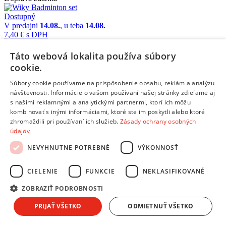
Dostupný
V predajni
14.08.
, u teba
14.08.
7,40 €
s DPH
Pridať do košíka
Táto webová lokalita používa súbory
Porovnať
cookie.
259241
Súbory cookie používame na prispôsobenie obsahu, reklám a analýzu
/
návštevnosti. Informácie o vašom používaní našej stránky zdieľame aj
s našimi reklamnými a analytickými partnermi, ktorí ich môžu
Raketové športy
kombinovať s inými informáciami, ktoré ste im poskytli alebo ktoré
zhromaždili pri používaní ich služieb.
Zásady ochrany osobných
Wiky Chytacia hra set pre 2 hráčov
údajov
Doprava zdarma
NEVYHNUTNE POTREBNÉ
VÝKONNOSŤ
Dostupný
V predajni
14.08.
, u teba
14.08.
9,26 €
s DPH
CIELENIE
FUNKCIE
NEKLASIFIKOVANÉ
Pridať do košíka
ZOBRAZIŤ PODROBNOSTI
Porovnať
PRIJAŤ VŠETKO
ODMIETNUŤ VŠETKO
Informácie a kontakty
Informácie a kontakty