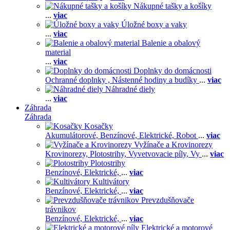
Nákupné tašky a košíky
...
viac
Úložné boxy a vaky
...
viac
Balenie a obalový
material
...
viac
Doplnky do domácnosti
Ochranné doplnky ,
Nástenné hodiny a budíky
...
viac
Náhradné diely
...
viac
Záhrada
Záhrada
Kosačky
Akumulátorové,
Benzínové,
Elektrické,
Robot
...
viac
Vyžínače a Krovinorezy
Krovinorezy,
Plotostrihy,
Vyvetvovacie píly,
Vy
...
viac
Plotostrihy
Benzínové,
Elektrické,
...
viac
Kultivátory
Benzínové,
Elektrické,
...
viac
Prevzdušňovače
trávnikov
Benzínové,
Elektrické,
...
viac
Elektrické a motorové