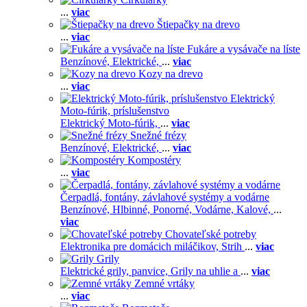
...
viac
Štiepačky na drevo
...
viac
Fukáre a vysávače na líste
Benzínové,
Elektrické,
...
viac
Kozy na drevo
...
viac
Elektrický
Moto-fúrik, príslušenstvo
Elektrický Moto-fúrik,
...
viac
Snežné frézy
Benzínové,
Elektrické,
...
viac
Kompostéry
...
viac
Čerpadlá, fontány, závlahové systémy a vodárne
Benzínové,
Hlbinné,
Ponorné,
Vodárne,
Kalové,
...
viac
Chovateľské potreby
Elektronika pre domácich miláčikov,
Strih
...
viac
Grily
Elektrické grily, panvice,
Grily na uhlie a
...
viac
Zemné vrtáky
...
viac