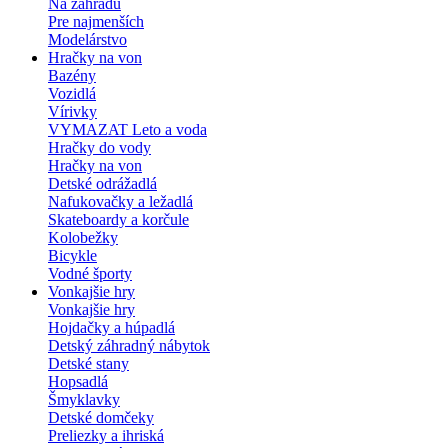
Na záhradu
Pre najmenších
Modelárstvo
Hračky na von
Bazény
Vozidlá
Vírivky
VYMAZAT Leto a voda
Hračky do vody
Hračky na von
Detské odrážadlá
Nafukovačky a ležadlá
Skateboardy a korčule
Kolobežky
Bicykle
Vodné športy
Vonkajšie hry
Vonkajšie hry
Hojdačky a húpadlá
Detský záhradný nábytok
Detské stany
Hopsadlá
Šmyklavky
Detské domčeky
Preliezky a ihriská