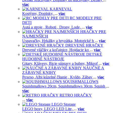
viac
KARNEVAL
Kostýmy,
Doplnky,
...
viac
RC MODELY PRE
DETI
Autá a stroje ,
Roboti ,
Drony,
Lode,
...
viac
HRAČKY PRE
NAJMENŠÍCH
Uspavačky,
Hrkálky a hryzátka,
Motorické h
...
viac
DREVENÉ HRAČKY
Drevené vláčiky a koľajnice,
Hojdacie ko
...
viac
DETSKÉ
HUDOBNÉ NÁSTROJE
Gitary,
Klávesy,
Bicie súpravy a bubny,
Mikrof
...
viac
NÁUČNÉ A
ZÁBAVNÉ KNIHY
Pexeso,
Albi kúzelné čítanie ,
Kvído,
Zábav
...
viac
SQUISHMALLOWS
Squishmallows 20cm,
Squishmallows 30cm,
Squish
...
viac
RETRO HRAČKY
...
viac
LEGO Storage
LEGO boxy,
LEGO LED Lite,
...
viac