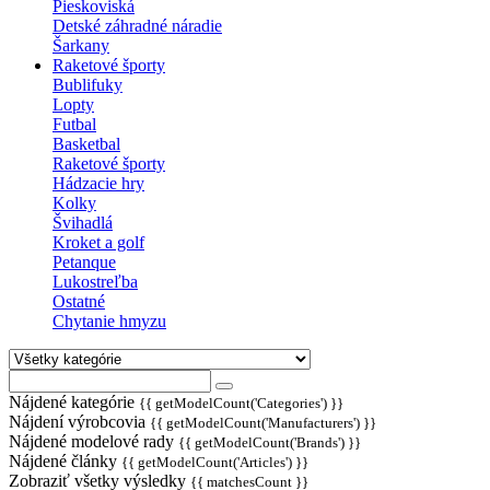
Pieskoviská
Detské záhradné náradie
Šarkany
Raketové športy
Bublifuky
Lopty
Futbal
Basketbal
Raketové športy
Hádzacie hry
Kolky
Švihadlá
Kroket a golf
Petanque
Lukostreľba
Ostatné
Chytanie hmyzu
Nájdené kategórie
{{ getModelCount('Categories') }}
Nájdení výrobcovia
{{ getModelCount('Manufacturers') }}
Nájdené modelové rady
{{ getModelCount('Brands') }}
Nájdené články
{{ getModelCount('Articles') }}
Zobraziť všetky výsledky
{{ matchesCount }}