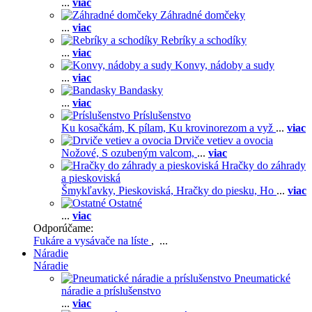
...
viac
Záhradné domčeky
...
viac
Rebríky a schodíky
...
viac
Konvy, nádoby a sudy
...
viac
Bandasky
...
viac
Príslušenstvo
Ku kosačkám,
K pílam,
Ku krovinorezom a vyž
...
viac
Drviče vetiev a ovocia
Nožové,
S ozubeným valcom,
...
viac
Hračky do záhrady
a pieskoviská
Šmykľavky,
Pieskoviská,
Hračky do piesku,
Ho
...
viac
Ostatné
...
viac
Odporúčame:
Fukáre a vysávače na líste
, ...
Náradie
Náradie
Pneumatické
náradie a príslušenstvo
...
viac