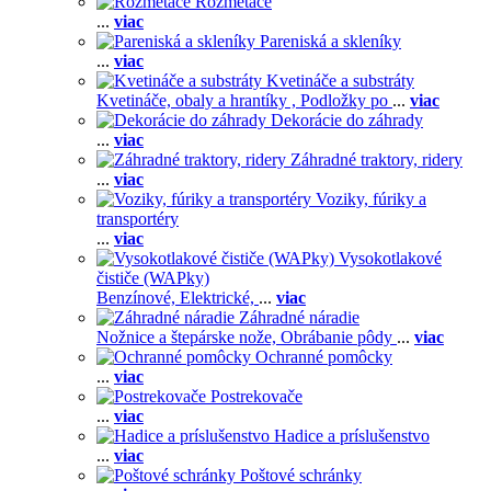
Rozmetače
...
viac
Pareniská a skleníky
...
viac
Kvetináče a substráty
Kvetináče, obaly a hrantíky ,
Podložky po
...
viac
Dekorácie do záhrady
...
viac
Záhradné traktory, ridery
...
viac
Voziky, fúriky a
transportéry
...
viac
Vysokotlakové
čističe (WAPky)
Benzínové,
Elektrické,
...
viac
Záhradné náradie
Nožnice a štepárske nože,
Obrábanie pôdy
...
viac
Ochranné pomôcky
...
viac
Postrekovače
...
viac
Hadice a príslušenstvo
...
viac
Poštové schránky