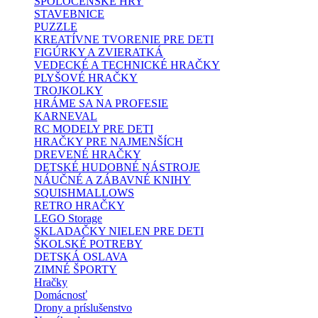
SPOLOČENSKÉ HRY
STAVEBNICE
PUZZLE
KREATÍVNE TVORENIE PRE DETI
FIGÚRKY A ZVIERATKÁ
VEDECKÉ A TECHNICKÉ HRAČKY
PLYŠOVÉ HRAČKY
TROJKOLKY
HRÁME SA NA PROFESIE
KARNEVAL
RC MODELY PRE DETI
HRAČKY PRE NAJMENŠÍCH
DREVENÉ HRAČKY
DETSKÉ HUDOBNÉ NÁSTROJE
NÁUČNÉ A ZÁBAVNÉ KNIHY
SQUISHMALLOWS
RETRO HRAČKY
LEGO Storage
SKLADAČKY NIELEN PRE DETI
ŠKOLSKÉ POTREBY
DETSKÁ OSLAVA
ZIMNÉ ŠPORTY
Hračky
Domácnosť
Drony a príslušenstvo