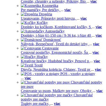
Cereálie, chrumky a sušienky,
Príkrmy,
Bio
...
viac
Kozmetika
Pre mamičky,
Pre detičky,
...
viac
Drogéria
Upratovanie,
Prípravky proti hmyzu,
...
viac
Kočíky
Doplnky ku kočíkom,
Kombinované kočíky,
S
...
viac
Autosedačky
Doplnky,
i-Size 61-150 cm / 9-36 kg,
i-Size 40
...
viac
Domácnosť
Nábytok,
Bezpečnosť,
Textil do detskej izby,
...
viac
Cestovanie
Cestovné postieľky,
Ergonomické nosiče,
Ša
...
viac
Hračky
Kreatívne hračky,
Hudobné hračky,
Penové p
...
viac
Textil
Dievča,
Neutrálna kolekcia,
Chlapec,
Textil pr
...
viac
POS - vzorky a stojany
...
viac
Chovateľské potreby
pre psov
Cestovanie so psom,
Maškrty pre psov,
Obojky
...
viac
Chovateľské
potreby pre mačky
Toalety pre mačky,
...
viac