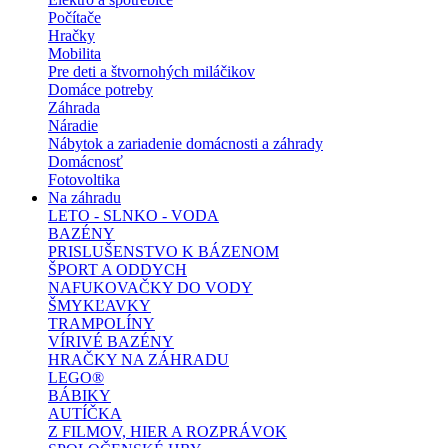
Počítače
Hračky
Mobilita
Pre deti a štvornohých miláčikov
Domáce potreby
Záhrada
Náradie
Nábytok a zariadenie domácnosti a záhrady
Domácnosť
Fotovoltika
Na záhradu
LETO - SLNKO - VODA
BAZÉNY
PRISLUŠENSTVO K BÁZENOM
ŠPORT A ODDYCH
NAFUKOVAČKY DO VODY
ŠMYKĽAVKY
TRAMPOLÍNY
VÍRIVÉ BAZÉNY
HRAČKY NA ZÁHRADU
LEGO®
BÁBIKY
AUTÍČKA
Z FILMOV, HIER A ROZPRÁVOK