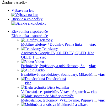
Žiadne výsledky
Výbava na leto
Bicykle a kolobežky
Elektronika a spotrebiče
Elektronika a spotrebiče
Telefóny
Mobilné telefóny / Doplnky,
Pevná linka -
...
viac
Televízory
Android & Google TV,
OLED TV,
QLED, Neo
QLED T
...
viac
Video
Prehrávače,
Projektory a príslušenstvo,
Sa
...
viac
Audio
Bezdrôtové reproduktory,
Soundbary,
Mikro/Mi
...
viac
Domáce kiná
...
viac
Biela technika
Voľne stojace spotrebiče,
Vstavané spotreb
...
viac
Malé spotrebiče
Meteostanice, teplomery,
Vykurovanie,
Príprava
...
viac
Multimédiá a zábava