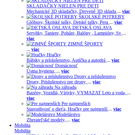
SKLADAČKY NIELEN PRE DETI
Mechanické 3D skladačky,
Drevené 3D sklada
...
viac
ŠKOLSKÉ POTREBY
Glóbusy,
Školské tašky,
Detské tašky,
Pera
...
viac
DETSKÁ OSLAVA
Servítky,
Taniere,
Poháre,
Balóny ,
Lampióny,
Sv
...
viac
ZIMNÉ ŠPORTY
...
viac
Hračky
Bábiky a príslušenstvo,
Autíčka a autodrá
...
viac
Domácnosť
Ústna hygiena,
...
viac
Drony a príslušenstvo
Drony,
Príslušenstvo pre drony,
...
viac
Na záhradu
Bazény,
Vozidlá,
Vírivky,
VYMAZAT Leto a voda,
...
viac
Pre najmenších
Starostlivosť o dieťa,
Hračky pre najmenší
...
viac
Modelárstvo
Zberateľské modely,
...
viac
Mobilita
Mobilita