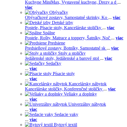
Kuchyne MiniMax,
Vystavené kuchyne,
Drezy a d
...
viac
Obývačky
Obývačkové zostavy,
Samostatné skrinky,
Ko
...
viac
Detské izby
Postele,
Písacie stoly,
Kancelárske stoličky
...
viac
Spálne
Postele,
Rošty,
Matrace a toppery,
Šatníky,
Noč
...
viac
Predsiene
Predsieňové zostavy,
Botníky,
Samostatné sk
...
viac
Stoly a stoličky
Jedálenské stoly,
Jedálenské a barové stol
...
viac
Sedačky
...
viac
Písacie stoly
...
viac
Kancelársky nábytok
Kancelárske stoličky,
Konferenčné stoličky
...
viac
Vešiaky a doplnky
...
viac
Univerzálny nábytok
...
viac
Sedacie vaky
...
viac
Bytový textil