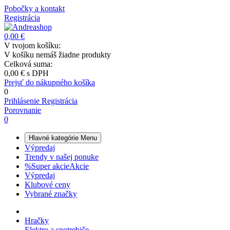
Pobočky a kontakt
Registrácia
0,00 €
V tvojom košíku:
V košíku nemáš žiadne produkty
Celková suma:
0,00 €
s DPH
Prejsť do nákupného košíka
0
Prihlásenie
Registrácia
Porovnanie
0
Hlavné kategórie
Menu
Výpredaj
Trendy v našej ponuke
%
Super akcie
Akcie
Výpredaj
Klubové ceny
Vybrané značky
Hračky
Elektro a spotrebiče