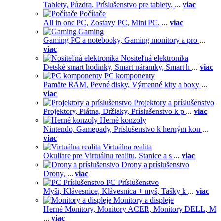
Tablety,
Púzdra,
Príslušenstvo pre tablety,
...
viac
Počítače
All in one PC,
Zostavy PC,
Mini PC,
...
viac
Gaming
Gaming PC a notebooky,
Gaming monitory a pro
...
viac
Nositeľná elektronika
Detské smart hodinky,
Smart náramky,
Smart h
...
viac
PC komponenty
Pamäte RAM,
Pevné disky,
Výmenné kity a boxy
...
viac
Projektory a príslušenstvo
Projektory,
Plátna,
Držiaky,
Príslušenstvo k p
...
viac
Herné konzoly
Nintendo,
Gamepady,
Príslušenstvo k herným kon
...
viac
Virtuálna realita
Okuliare pre Virtuálnu realitu,
Stanice a s
...
viac
Drony a príslušenstvo
Drony,
...
viac
PC Príslušenstvo
Myši,
Klávesnice,
Klávesnica + myš,
Tašky k
...
viac
Monitory a displeje
Herné Monitory,
Monitory ACER,
Monitory DELL,
M
...
viac