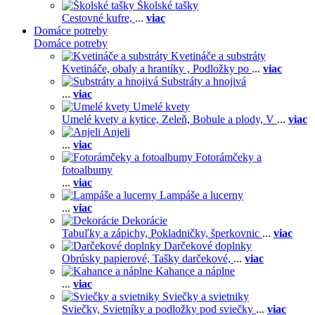
Školské tašky
Cestovné kufre,
...
viac
Domáce potreby
Domáce potreby
Kvetináče a substráty
Kvetináče, obaly a hrantíky ,
Podložky po
...
viac
Substráty a hnojivá
...
viac
Umelé kvety
Umelé kvety a kytice,
Zeleň,
Bobule a plody,
V
...
viac
Anjeli
...
viac
Fotorámčeky a
fotoalbumy
...
viac
Lampáše a lucerny
...
viac
Dekorácie
Tabuľky a zápichy,
Pokladničky, šperkovnic
...
viac
Darčekové doplnky
Obrúsky papierové,
Tašky darčekové,
...
viac
Kahance a náplne
...
viac
Sviečky a svietniky
Sviečky,
Svietníky a podložky pod sviečky
...
viac