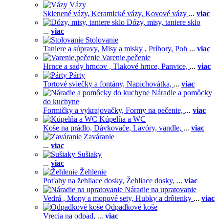
Vázy
Sklenené vázy,
Keramické vázy,
Kovové vázy
...
viac
Dózy, misy, taniere sklo
...
viac
Stolovanie
Taniere a súpravy,
Misy a misky ,
Príbory,
Poh
...
viac
Varenie,pečenie
Hrnce a sady hrncov ,
Tlakové hrnce,
Panvice,
...
viac
Párty
Tortové sviečky a fontány,
Napichovátka,
...
viac
Náradie a pomôcky
do kuchyne
Formičky a vykrajovačky,
Formy na pečenie,
...
viac
Kúpelňa a WC
Koše na prádlo,
Dávkovače,
Lavóry, vandle,
...
viac
Zaváranie
...
viac
Sušiaky
...
viac
Žehlenie
Poťahy na žehliace dosky,
Žehliace dosky,
...
viac
Náradie na upratovanie
Vedrá ,
Mopy a mopové sety,
Hubky a drôtenky
...
viac
Odpadkové koše
Vrecia na odpad,
...
viac