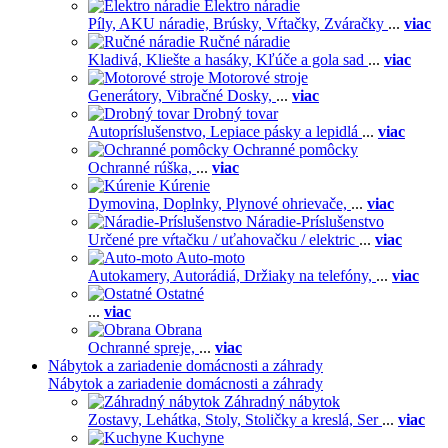
Elektro náradie
Píly,
AKU náradie,
Brúsky,
Vŕtačky,
Zváračky
...
viac
Ručné náradie
Kladivá,
Kliešte a hasáky,
Kľúče a gola sad
...
viac
Motorové stroje
Generátory,
Vibračné Dosky,
...
viac
Drobný tovar
Autopríslušenstvo,
Lepiace pásky a lepidlá
...
viac
Ochranné pomôcky
Ochranné rúška,
...
viac
Kúrenie
Dymovina,
Doplnky,
Plynové ohrievače,
...
viac
Náradie-Príslušenstvo
Určené pre vŕtačku / uťahovačku / elektric
...
viac
Auto-moto
Autokamery,
Autorádiá,
Držiaky na telefóny,
...
viac
Ostatné
...
viac
Obrana
Ochranné spreje,
...
viac
Nábytok a zariadenie domácnosti a záhrady
Nábytok a zariadenie domácnosti a záhrady
Záhradný nábytok
Zostavy,
Lehátka,
Stoly,
Stoličky a kreslá,
Ser
...
viac
Kuchyne