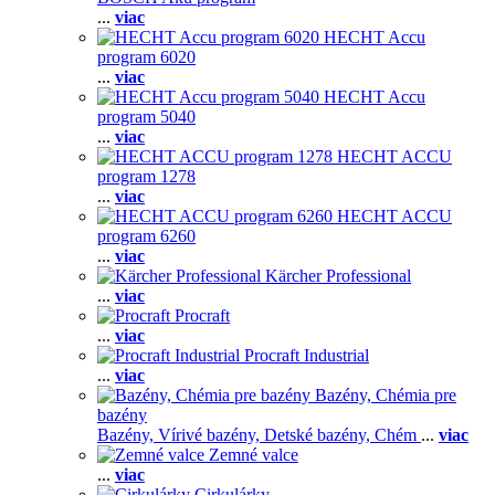
...
viac
HECHT Accu
program 6020
...
viac
HECHT Accu
program 5040
...
viac
HECHT ACCU
program 1278
...
viac
HECHT ACCU
program 6260
...
viac
Kärcher Professional
...
viac
Procraft
...
viac
Procraft Industrial
...
viac
Bazény, Chémia pre
bazény
Bazény,
Vírivé bazény,
Detské bazény,
Chém
...
viac
Zemné valce
...
viac
Cirkulárky