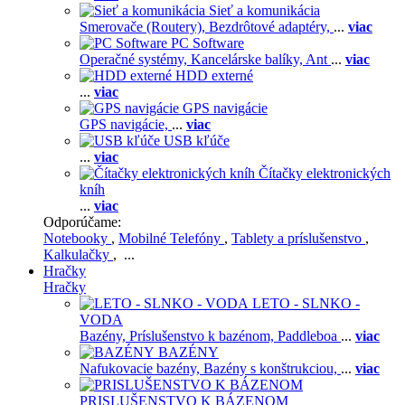
Sieť a komunikácia
Smerovače (Routery),
Bezdrôtové adaptéry,
...
viac
PC Software
Operačné systémy,
Kancelárske balíky,
Ant
...
viac
HDD externé
...
viac
GPS navigácie
GPS navigácie,
...
viac
USB kľúče
...
viac
Čítačky elektronických
kníh
...
viac
Odporúčame:
Notebooky
,
Mobilné Telefóny
,
Tablety a príslušenstvo
,
Kalkulačky
, ...
Hračky
Hračky
LETO - SLNKO -
VODA
Bazény,
Príslušenstvo k bazénom,
Paddleboa
...
viac
BAZÉNY
Nafukovacie bazény,
Bazény s konštrukciou,
...
viac
PRISLUŠENSTVO K BÁZENOM