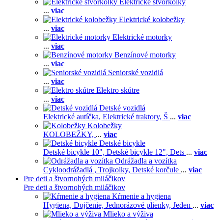
Elektrické štvorkolky
...
viac
Elektrické kolobežky
...
viac
Elektrické motorky
...
viac
Benzínové motorky
...
viac
Seniorské vozidlá
...
viac
Elektro skútre
...
viac
Detské vozidlá
Elektrické autíčka,
Elektrické traktory,
Š
...
viac
Kolobežky
KOLOBEŽKY,
...
viac
Detské bicykle
Detské bicykle 10",
Detské bicykle 12",
Dets
...
viac
Odrážadla a vozítka
Cykloodrážadlá ,
Trojkolky,
Detské korčule
...
viac
Pre deti a štvornohých miláčikov
Pre deti a štvornohých miláčikov
Kŕmenie a hygiena
Hygiena,
Dojčenie,
Jednorázové plienky,
Jeden
...
viac
Mlieko a výživa