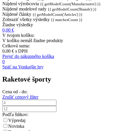
Nájdení výrobcovia
{{ getModelCount('Manufacturers') }}
Nájdené modelové rady
{{ getModelCount('Brands') }}
Nájdené články
{{ getModelCount('Articles') }}
Zobraziť všetky výsledky
{{ matchesCount }}
Žiadne výsledky
0,00 €
V tvojom košíku:
V košíku nemáš žiadne produkty
Celková suma:
0,00 €
s DPH
Prejsť do nákupného košíka
0
Späť na Vonkajšie hry
Raketové športy
Cena od - do:
Zrušiť cenový filter
Podľa štítkov:
Výpredaj
Novinka