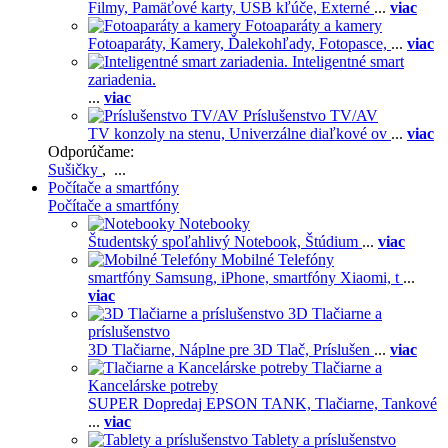
Filmy,
Pamäťové karty,
USB kľúče,
Externé
...
viac
Fotoaparáty a kamery
Fotoaparáty,
Kamery,
Ďalekohľady,
Fotopasce,
...
viac
Inteligentné smart
zariadenia.
...
viac
Príslušenstvo TV/AV
TV konzoly na stenu,
Univerzálne diaľkové ov
...
viac
Odporúčame:
Sušičky
, ...
Počítače a smartfóny
Počítače a smartfóny
Notebooky
Študentský spoľahlivý Notebook,
Štúdium
...
viac
Mobilné Telefóny
smartfóny Samsung,
iPhone,
smartfóny Xiaomi,
t
...
viac
3D Tlačiarne a
príslušenstvo
3D Tlačiarne,
Náplne pre 3D Tlač,
Príslušen
...
viac
Tlačiarne a
Kancelárske potreby
SUPER Dopredaj EPSON TANK,
Tlačiarne,
Tankové
...
viac
Tablety a príslušenstvo