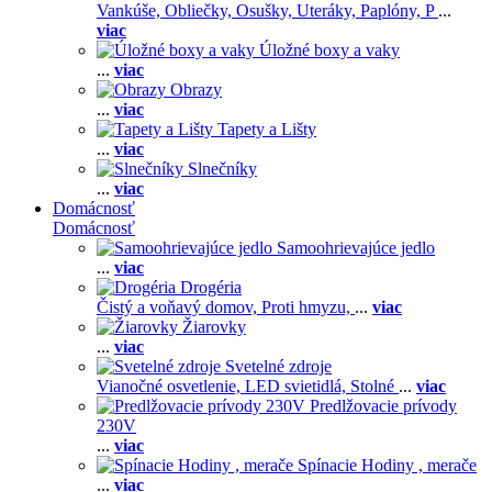
Vankúše,
Obliečky,
Osušky,
Uteráky,
Paplóny,
P
...
viac
Úložné boxy a vaky
...
viac
Obrazy
...
viac
Tapety a Lišty
...
viac
Slnečníky
...
viac
Domácnosť
Domácnosť
Samoohrievajúce jedlo
...
viac
Drogéria
Čistý a voňavý domov,
Proti hmyzu,
...
viac
Žiarovky
...
viac
Svetelné zdroje
Vianočné osvetlenie,
LED svietidlá,
Stolné
...
viac
Predlžovacie prívody
230V
...
viac
Spínacie Hodiny , merače
...
viac