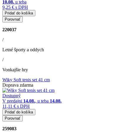
10.08.
u teba
9,25 €
s DPH
Pridať do košíka
Porovnať
220037
/
Letné športy a oddych
/
Vonkajšie hry
Wiky Soft tenis set 41 cm
Doprava zdarma
Dostupný
V predajni
14.08.
, u teba
14.08.
11,11 €
s DPH
Pridať do košíka
Porovnať
259083