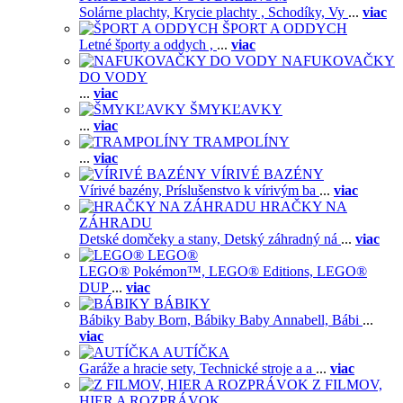
Solárne plachty,
Krycie plachty ,
Schodíky,
Vy
...
viac
ŠPORT A ODDYCH
Letné športy a oddych ,
...
viac
NAFUKOVAČKY
DO VODY
...
viac
ŠMYKĽAVKY
...
viac
TRAMPOLÍNY
...
viac
VÍRIVÉ BAZÉNY
Vírivé bazény,
Príslušenstvo k vírivým ba
...
viac
HRAČKY NA
ZÁHRADU
Detské domčeky a stany,
Detský záhradný ná
...
viac
LEGO®
LEGO® Pokémon™,
LEGO® Editions,
LEGO®
DUP
...
viac
BÁBIKY
Bábiky Baby Born,
Bábiky Baby Annabell,
Bábi
...
viac
AUTÍČKA
Garáže a hracie sety,
Technické stroje a a
...
viac
Z FILMOV,
HIER A ROZPRÁVOK