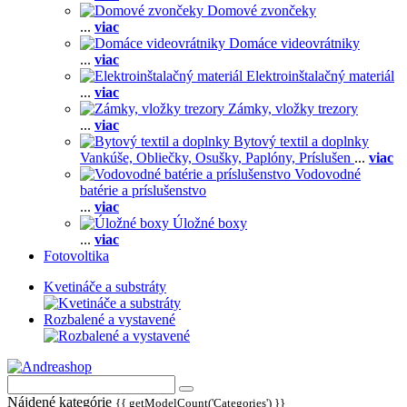
Domové zvončeky
...
viac
Domáce videovrátniky
...
viac
Elektroinštalačný materiál
...
viac
Zámky, vložky trezory
...
viac
Bytový textil a doplnky
Vankúše,
Obliečky,
Osušky,
Paplóny,
Príslušen
...
viac
Vodovodné
batérie a príslušenstvo
...
viac
Úložné boxy
...
viac
Fotovoltika
Kvetináče a substráty
Rozbalené a vystavené
Nájdené kategórie
{{ getModelCount('Categories') }}