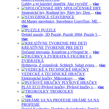
Gabby a jej kúzelný domček,
Ako vycvičiť
...
viac
SPOLOČENSKÉ HRY
Strategické hry,
Rodinné hry,
Párty hry,
Dets
...
viac
STAVEBNICE
iM.Master stavebnice,
Stavebnice GraviTrax,
ME
...
viac
PUZZLE
Detské puzzle,
3D Puzzle,
Puzzle 300d,
Puzzle 5
...
viac
KREATÍVNE TVORENIE PRE DETI
Dočasné tetovania,
Kreatívne a výtvarné hr
...
viac
FIGÚRKY A
ZVIERATKÁ
Hrdinovia,
Z rozprávok,
Schleich,
Safari zviera
...
viac
VEDECKÉ A TECHNICKÉ HRAČKY
Elektronické hračky,
Mikroskopy,
...
viac
PLYŠOVÉ HRAČKY
PLAY ECO Plyšové hračky,
Plyšové hračky s
...
viac
TROJKOLKY
...
viac
HRÁME SA NA
PROFESIE
Detské Kuchynky,
Doplnky do kuchynky,
Detský
...