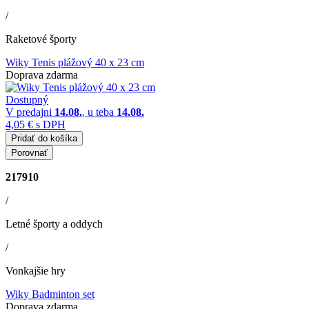
/
Raketové športy
Wiky Tenis plážový 40 x 23 cm
Doprava zdarma
Dostupný
V predajni
14.08.
, u teba
14.08.
4,05 €
s DPH
Pridať do košíka
Porovnať
217910
/
Letné športy a oddych
/
Vonkajšie hry
Wiky Badminton set
Doprava zdarma