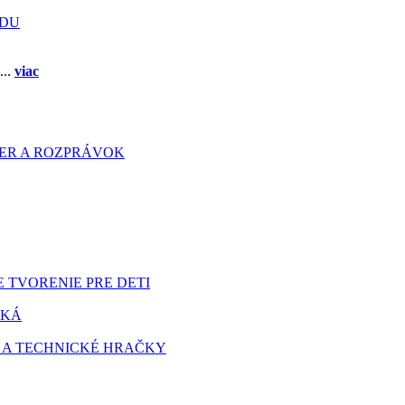
ADU
...
viac
HIER A ROZPRÁVOK
 TVORENIE PRE DETI
TKÁ
 A TECHNICKÉ HRAČKY