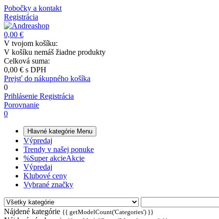
Pobočky a kontakt
Registrácia
0,00 €
V tvojom košíku:
V košíku nemáš žiadne produkty
Celková suma:
0,00 €
s DPH
Prejsť do nákupného košíka
0
Prihlásenie
Registrácia
Porovnanie
0
Hlavné kategórie
Menu
Výpredaj
Trendy v našej ponuke
%
Super akcie
Akcie
Výpredaj
Klubové ceny
Vybrané značky
Nájdené kategórie
{{ getModelCount('Categories') }}