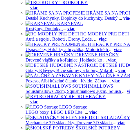
TROJKOLKY
...
viac
HRÁME SA NA PRO
Detské Kuchynky,
Doplnky do kuchynky,
Detský
...
via
KARNEVAL
Kostýmy,
Doplnky,
...
viac
RC MODELY PRE DETI
Autá a stroje ,
Roboti ,
Drony,
Lode,
...
viac
HRAČKY PRE NA
Uspavačky,
Hrkálky a hryzátka,
Motorické h
...
viac
DREVENÉ HRAČKY
Drevené vláčiky a koľajnice,
Hojdacie ko
...
viac
DETSKÉ HUD
Gitary,
Klávesy,
Bicie súpravy a bubny,
Mikrof
...
viac
NÁUČNÉ A ZÁ
Pexeso,
Albi kúzelné čítanie ,
Kvído,
Zábav
...
viac
SQUISHMALLOWS
Squishmallows 20cm,
Squishmallows 30cm,
Squish
...
v
RETRO HRAČKY
...
viac
LEGO Storage
LEGO boxy,
LEGO LED Lite,
...
viac
SKLADAČKY 
Mechanické 3D skladačky,
Drevené 3D sklada
...
viac
ŠKOLSKÉ POTREBY