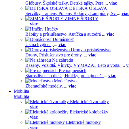
Glóbusy,
Školské tašky,
Detské tašky,
Pera
...
viac
DETSKÁ OSLAVA
Servítky,
Taniere,
Poháre,
Balóny ,
Lampióny,
Sv
...
via
ZIMNÉ ŠPORTY
...
viac
Hračky
Bábiky a príslušenstvo,
Autíčka a autodrá
...
viac
Domácnosť
Ústna hygiena,
...
viac
Drony a príslušenstvo
Drony,
Príslušenstvo pre drony,
...
viac
Na záhradu
Bazény,
Vozidlá,
Vírivky,
VYMAZAT Leto a voda,
...
v
Pre najmenších
Starostlivosť o dieťa,
Hračky pre najmenší
...
viac
Modelárstvo
Zberateľské modely,
...
viac
Mobilita
Mobilita
Elektrické štvorkolky
...
viac
Elektrické kolobežky
...
viac
Elektrické motorky
...
viac