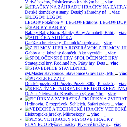
Vírivé bazény,
Príslušenstvo k vírivým ba
...
viac
HRAČKY NA ZÁHR
Detské domčeky a stany,
Detský záhradný ná
...
viac
LEGO®
LEGO® Pokémon™,
LEGO® Editions,
LEGO® DUP
BÁBIKY
Bábiky Baby Born,
Bábiky Baby Annabell,
Bábi
...
viac
AUTÍČKA
Garáže a hracie sety,
Technické stroje a a
...
viac
Z FILMOV, 
Gabby a jej kúzelný domček,
Ako vycvičiť
...
viac
SPOLOČENSKÉ HRY
Strategické hry,
Rodinné hry,
Párty hry,
Dets
...
viac
STAVEBNICE
iM.Master stavebnice,
Stavebnice GraviTrax,
ME
...
viac
PUZZLE
Detské puzzle,
3D Puzzle,
Puzzle 300d,
Puzzle 5
...
viac
KREATÍVNE
Dočasné tetovania,
Kreatívne a výtvarné hr
...
viac
FIGÚRKY A ZVIERA
Hrdinovia,
Z rozprávok,
Schleich,
Safari zviera
...
viac
VEDECKÉ
Elektronické hračky,
Mikroskopy,
...
viac
PLYŠOVÉ HRAČKY
PLAY ECO Plyšové hračky,
Plyšové hračky s
...
viac