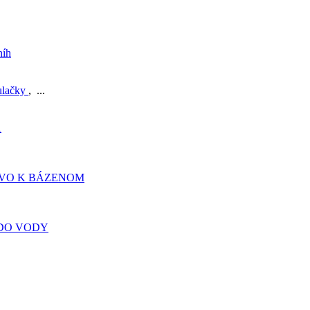
níh
ulačky
, ...
A
TVO K BÁZENOM
DO VODY