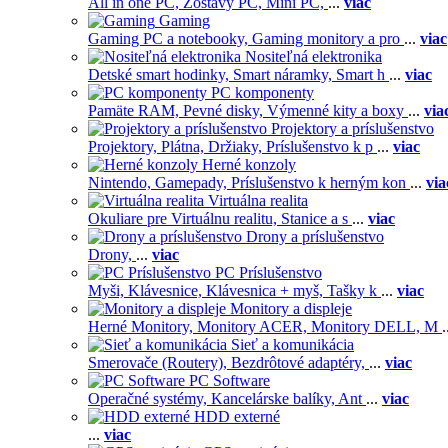
All in one PC,
Zostavy PC,
Mini PC,
...
viac
Gaming
Gaming PC a notebooky,
Gaming monitory a pro
...
viac
Nositeľná elektronika
Detské smart hodinky,
Smart náramky,
Smart h
...
viac
PC komponenty
Pamäte RAM,
Pevné disky,
Výmenné kity a boxy
...
via
Projektory a príslušenstvo
Projektory,
Plátna,
Držiaky,
Príslušenstvo k p
...
viac
Herné konzoly
Nintendo,
Gamepady,
Príslušenstvo k herným kon
...
via
Virtuálna realita
Okuliare pre Virtuálnu realitu,
Stanice a s
...
viac
Drony a príslušenstvo
Drony,
...
viac
PC Príslušenstvo
Myši,
Klávesnice,
Klávesnica + myš,
Tašky k
...
viac
Monitory a displeje
Herné Monitory,
Monitory ACER,
Monitory DELL,
M
.
Sieť a komunikácia
Smerovače (Routery),
Bezdrôtové adaptéry,
...
viac
PC Software
Operačné systémy,
Kancelárske balíky,
Ant
...
viac
HDD externé
...
viac