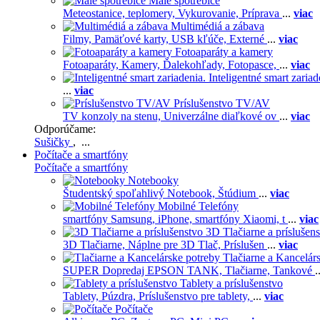
Malé spotrebiče
Meteostanice, teplomery,
Vykurovanie,
Príprava
...
viac
Multimédiá a zábava
Filmy,
Pamäťové karty,
USB kľúče,
Externé
...
viac
Fotoaparáty a kamery
Fotoaparáty,
Kamery,
Ďalekohľady,
Fotopasce,
...
viac
Inteligentné smart zariad
...
viac
Príslušenstvo TV/AV
TV konzoly na stenu,
Univerzálne diaľkové ov
...
viac
Odporúčame:
Sušičky
, ...
Počítače a smartfóny
Počítače a smartfóny
Notebooky
Študentský spoľahlivý Notebook,
Štúdium
...
viac
Mobilné Telefóny
smartfóny Samsung,
iPhone,
smartfóny Xiaomi,
t
...
viac
3D Tlačiarne a príslušen
3D Tlačiarne,
Náplne pre 3D Tlač,
Príslušen
...
viac
Tlačiarne a Kancelár
SUPER Dopredaj EPSON TANK,
Tlačiarne,
Tankové
.
Tablety a príslušenstvo
Tablety,
Púzdra,
Príslušenstvo pre tablety,
...
viac
Počítače