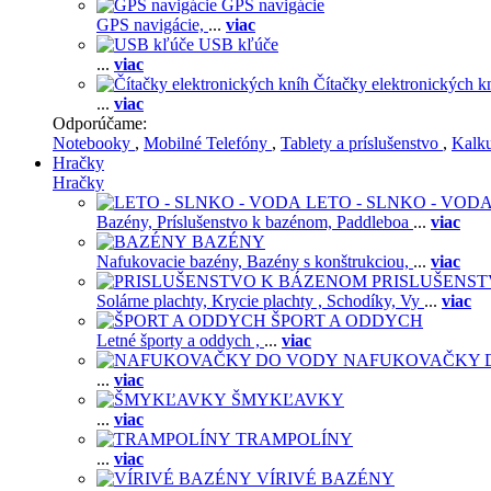
GPS navigácie
GPS navigácie,
...
viac
USB kľúče
...
viac
Čítačky elektronických k
...
viac
Odporúčame:
Notebooky
,
Mobilné Telefóny
,
Tablety a príslušenstvo
,
Kalk
Hračky
Hračky
LETO - SLNKO - VOD
Bazény,
Príslušenstvo k bazénom,
Paddleboa
...
viac
BAZÉNY
Nafukovacie bazény,
Bazény s konštrukciou,
...
viac
PRISLUŠENS
Solárne plachty,
Krycie plachty ,
Schodíky,
Vy
...
viac
ŠPORT A ODDYCH
Letné športy a oddych ,
...
viac
NAFUKOVAČKY 
...
viac
ŠMYKĽAVKY
...
viac
TRAMPOLÍNY
...
viac
VÍRIVÉ BAZÉNY