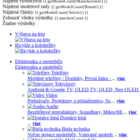
Nájdení výrobcovia
{{ getModelCount('Manufacturers') }}
Nájdené modelové rady
{{ getModelCount('Brands') }}
Nájdené články
{{ getModelCount('Articles') }}
Zobraziť všetky výsledky
{{ matchesCount }}
Žiadne výsledky
Výbava na leto
Bicykle a kolobežky
Elektronika a spotrebiče
Elektronika a spotrebiče
Telefóny
Mobilné telefóny / Doplnky,
Pevná linka -
...
viac
Televízory
Android & Google TV,
OLED TV,
QLED, Neo QLED
Video
Prehrávače,
Projektory a príslušenstvo,
Sa
...
viac
Audio
Bezdrôtové reproduktory,
Soundbary,
Mikro/Mi
...
viac
Domáce kiná
...
viac
Biela technika
Voľne stojace spotrebiče,
Vstavané spotreb
...
viac