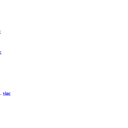
c
c
..
viac