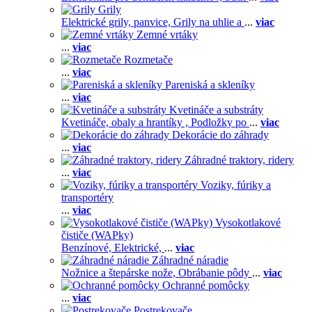
Grily
Elektrické grily, panvice,
Grily na uhlie a
...
viac
Zemné vrtáky
...
viac
Rozmetače
...
viac
Pareniská a skleníky
...
viac
Kvetináče a substráty
Kvetináče, obaly a hrantíky ,
Podložky po
...
viac
Dekorácie do záhrady
...
viac
Záhradné traktory, ridery
...
viac
Voziky, fúriky a
transportéry
...
viac
Vysokotlakové
čističe (WAPky)
Benzínové,
Elektrické,
...
viac
Záhradné náradie
Nožnice a štepárske nože,
Obrábanie pôdy
...
viac
Ochranné pomôcky
...
viac
Postrekovače