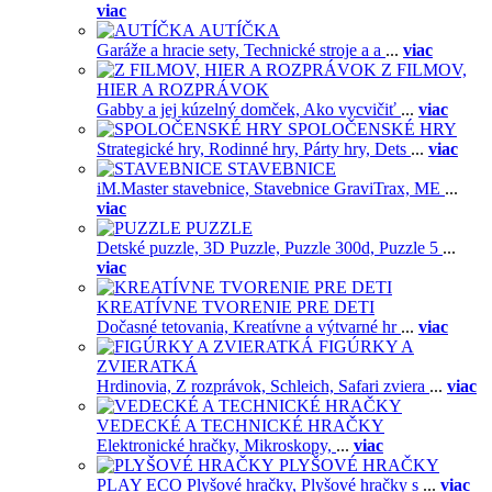
viac
AUTÍČKA
Garáže a hracie sety,
Technické stroje a a
...
viac
Z FILMOV,
HIER A ROZPRÁVOK
Gabby a jej kúzelný domček,
Ako vycvičiť
...
viac
SPOLOČENSKÉ HRY
Strategické hry,
Rodinné hry,
Párty hry,
Dets
...
viac
STAVEBNICE
iM.Master stavebnice,
Stavebnice GraviTrax,
ME
...
viac
PUZZLE
Detské puzzle,
3D Puzzle,
Puzzle 300d,
Puzzle 5
...
viac
KREATÍVNE TVORENIE PRE DETI
Dočasné tetovania,
Kreatívne a výtvarné hr
...
viac
FIGÚRKY A
ZVIERATKÁ
Hrdinovia,
Z rozprávok,
Schleich,
Safari zviera
...
viac
VEDECKÉ A TECHNICKÉ HRAČKY
Elektronické hračky,
Mikroskopy,
...
viac
PLYŠOVÉ HRAČKY
PLAY ECO Plyšové hračky,
Plyšové hračky s
...
viac