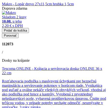
Makro
- Lopár drevo 27x11,5cm hrubka 1,5cm
Doprava zdarma
Skladom 2 kusy
10.08.
u teba
2,20 €
s DPH
Pridať do košíka
Porovnať
112073
/
Dosky na krájanie
Tescoma ONLINE
- Krájacia a servírovacia doska ONLINE 36 x
22 cm
Rozťahovacia podložka s masívnymi úchytkami pre bezpečnú
manipuláciu a servírovanie pokrmov v horúcom riade. Vynikajúca
pod guľaté a oválne pekáče všetkých obvyklých veľkostí, vhodná aj
ako podložka pod hrnce a kastróly. Vyrobená z prvotriednej
nehrdzavejúcej ocele, vybavená protišmykovou úpravou. Čistite pod
tečúcou vodou, v prípade potreby nechajte odmočiť, neumývajte v
umývačke. 3 roky záruka.