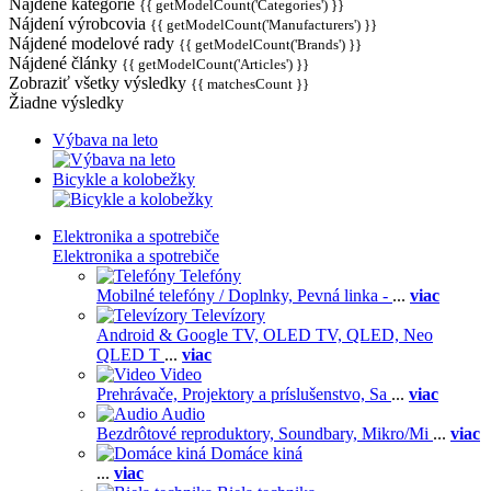
Nájdené kategórie
{{ getModelCount('Categories') }}
Nájdení výrobcovia
{{ getModelCount('Manufacturers') }}
Nájdené modelové rady
{{ getModelCount('Brands') }}
Nájdené články
{{ getModelCount('Articles') }}
Zobraziť všetky výsledky
{{ matchesCount }}
Žiadne výsledky
Výbava na leto
Bicykle a kolobežky
Elektronika a spotrebiče
Elektronika a spotrebiče
Telefóny
Mobilné telefóny / Doplnky,
Pevná linka -
...
viac
Televízory
Android & Google TV,
OLED TV,
QLED, Neo
QLED T
...
viac
Video
Prehrávače,
Projektory a príslušenstvo,
Sa
...
viac
Audio
Bezdrôtové reproduktory,
Soundbary,
Mikro/Mi
...
viac
Domáce kiná
...
viac