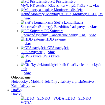
PC Príslušenstvo
Myši,
Klávesnice,
Klávesnica + myš,
Tašky k
...
viac
Monitory a displeje
Herné Monitory,
Monitory ACER,
Monitory DELL,
M
...
viac
Sieť a komunikácia
Smerovače (Routery),
Bezdrôtové adaptéry,
...
viac
PC Software
Operačné systémy,
Kancelárske balíky,
Ant
...
viac
HDD externé
...
viac
GPS navigácie
GPS navigácie,
...
viac
USB kľúče
...
viac
Čítačky elektronických
kníh
...
viac
Odporúčame:
Notebooky
,
Mobilné Telefóny
,
Tablety a príslušenstvo
,
Kalkulačky
, ...
Hračky
Hračky
LETO - SLNKO -
VODA