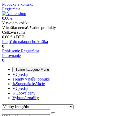
Pobočky a kontakt
Registrácia
0,00 €
V tvojom košíku:
V košíku nemáš žiadne produkty
Celková suma:
0,00 €
s DPH
Prejsť do nákupného košíka
0
Prihlásenie
Registrácia
Porovnanie
0
Hlavné kategórie
Menu
Výpredaj
Trendy v našej ponuke
%
Super akcie
Akcie
Výpredaj
Klubové ceny
Vybrané značky