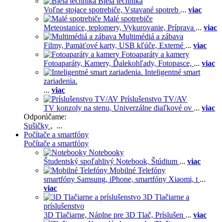
Biela technika
Voľne stojace spotrebiče,
Vstavané spotreb
...
viac
Malé spotrebiče
Meteostanice, teplomery,
Vykurovanie,
Príprava
...
viac
Multimédiá a zábava
Filmy,
Pamäťové karty,
USB kľúče,
Externé
...
viac
Fotoaparáty a kamery
Fotoaparáty,
Kamery,
Ďalekohľady,
Fotopasce,
...
viac
Inteligentné smart
zariadenia.
...
viac
Príslušenstvo TV/AV
TV konzoly na stenu,
Univerzálne diaľkové ov
...
viac
Odporúčame:
Sušičky
, ...
Počítače a smartfóny
Počítače a smartfóny
Notebooky
Študentský spoľahlivý Notebook,
Štúdium
...
viac
Mobilné Telefóny
smartfóny Samsung,
iPhone,
smartfóny Xiaomi,
t
...
viac
3D Tlačiarne a
príslušenstvo
3D Tlačiarne,
Náplne pre 3D Tlač,
Príslušen
...
viac