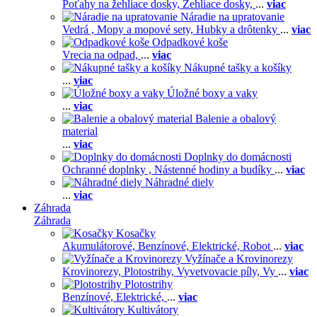
Poťahy na žehliace dosky,
Žehliace dosky,
...
viac
Náradie na upratovanie
Vedrá ,
Mopy a mopové sety,
Hubky a drôtenky
...
viac
Odpadkové koše
Vrecia na odpad,
...
viac
Nákupné tašky a košíky
...
viac
Úložné boxy a vaky
...
viac
Balenie a obalový
material
...
viac
Doplnky do domácnosti
Ochranné doplnky ,
Nástenné hodiny a budíky
...
viac
Náhradné diely
...
viac
Záhrada
Záhrada
Kosačky
Akumulátorové,
Benzínové,
Elektrické,
Robot
...
viac
Vyžínače a Krovinorezy
Krovinorezy,
Plotostrihy,
Vyvetvovacie píly,
Vy
...
viac
Plotostrihy
Benzínové,
Elektrické,
...
viac
Kultivátory