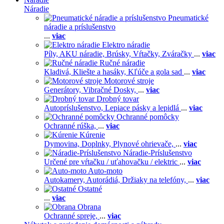
Náradie
Pneumatické
náradie a príslušenstvo
...
viac
Elektro náradie
Píly,
AKU náradie,
Brúsky,
Vŕtačky,
Zváračky
...
viac
Ručné náradie
Kladivá,
Kliešte a hasáky,
Kľúče a gola sad
...
viac
Motorové stroje
Generátory,
Vibračné Dosky,
...
viac
Drobný tovar
Autopríslušenstvo,
Lepiace pásky a lepidlá
...
viac
Ochranné pomôcky
Ochranné rúška,
...
viac
Kúrenie
Dymovina,
Doplnky,
Plynové ohrievače,
...
viac
Náradie-Príslušenstvo
Určené pre vŕtačku / uťahovačku / elektric
...
viac
Auto-moto
Autokamery,
Autorádiá,
Držiaky na telefóny,
...
viac
Ostatné
...
viac
Obrana
Ochranné spreje,
...
viac