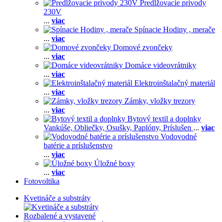
Predlžovacie prívody
230V
...
viac
Spínacie Hodiny , merače
...
viac
Domové zvončeky
...
viac
Domáce videovrátniky
...
viac
Elektroinštalačný materiál
...
viac
Zámky, vložky trezory
...
viac
Bytový textil a doplnky
Vankúše,
Obliečky,
Osušky,
Paplóny,
Príslušen
...
viac
Vodovodné
batérie a príslušenstvo
...
viac
Úložné boxy
...
viac
Fotovoltika
Kvetináče a substráty
Rozbalené a vystavené