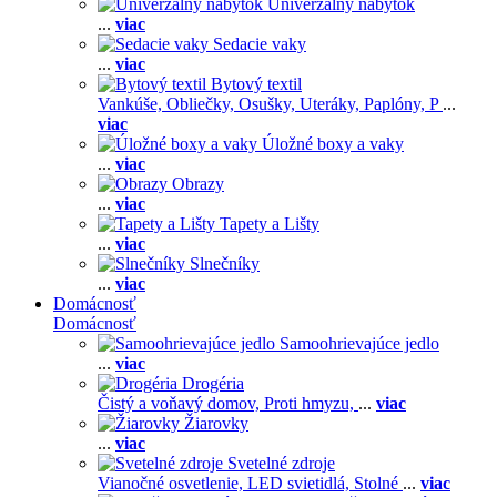
Univerzálny nábytok
...
viac
Sedacie vaky
...
viac
Bytový textil
Vankúše,
Obliečky,
Osušky,
Uteráky,
Paplóny,
P
...
viac
Úložné boxy a vaky
...
viac
Obrazy
...
viac
Tapety a Lišty
...
viac
Slnečníky
...
viac
Domácnosť
Domácnosť
Samoohrievajúce jedlo
...
viac
Drogéria
Čistý a voňavý domov,
Proti hmyzu,
...
viac
Žiarovky
...
viac
Svetelné zdroje
Vianočné osvetlenie,
LED svietidlá,
Stolné
...
viac