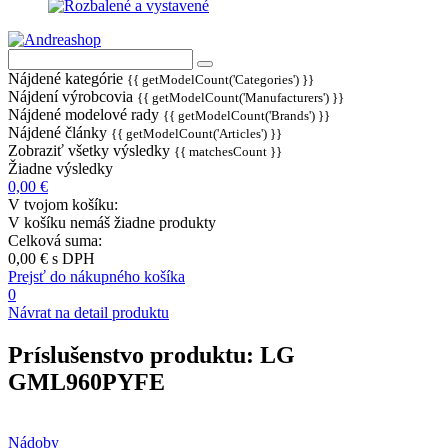
Nájdené kategórie
{{ getModelCount('Categories') }}
Nájdení výrobcovia
{{ getModelCount('Manufacturers') }}
Nájdené modelové rady
{{ getModelCount('Brands') }}
Nájdené články
{{ getModelCount('Articles') }}
Zobraziť všetky výsledky
{{ matchesCount }}
Žiadne výsledky
0,00 €
V tvojom košíku:
V košíku nemáš žiadne produkty
Celková suma:
0,00 €
s DPH
Prejsť do nákupného košíka
0
Návrat na detail produktu
Príslušenstvo produktu:
LG
GML960PYFE
Nádoby