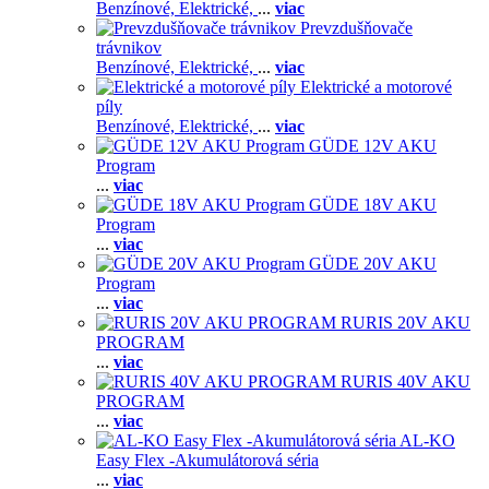
Benzínové,
Elektrické,
...
viac
Prevzdušňovače
trávnikov
Benzínové,
Elektrické,
...
viac
Elektrické a motorové
píly
Benzínové,
Elektrické,
...
viac
GÜDE 12V AKU
Program
...
viac
GÜDE 18V AKU
Program
...
viac
GÜDE 20V AKU
Program
...
viac
RURIS 20V AKU
PROGRAM
...
viac
RURIS 40V AKU
PROGRAM
...
viac
AL-KO
Easy Flex -Akumulátorová séria
...
viac