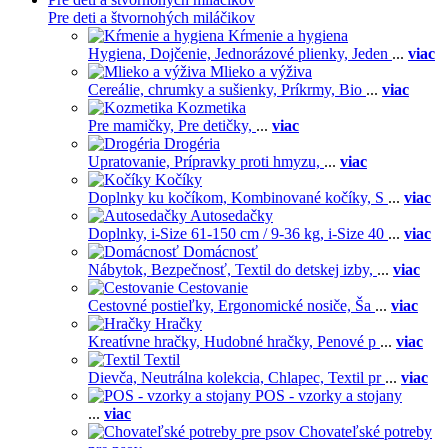
Pre deti a štvornohých miláčikov
Kŕmenie a hygiena
Hygiena,
Dojčenie,
Jednorázové plienky,
Jeden
...
viac
Mlieko a výživa
Cereálie, chrumky a sušienky,
Príkrmy,
Bio
...
viac
Kozmetika
Pre mamičky,
Pre detičky,
...
viac
Drogéria
Upratovanie,
Prípravky proti hmyzu,
...
viac
Kočíky
Doplnky ku kočíkom,
Kombinované kočíky,
S
...
viac
Autosedačky
Doplnky,
i-Size 61-150 cm / 9-36 kg,
i-Size 40
...
viac
Domácnosť
Nábytok,
Bezpečnosť,
Textil do detskej izby,
...
viac
Cestovanie
Cestovné postieľky,
Ergonomické nosiče,
Ša
...
viac
Hračky
Kreatívne hračky,
Hudobné hračky,
Penové p
...
viac
Textil
Dievča,
Neutrálna kolekcia,
Chlapec,
Textil pr
...
viac
POS - vzorky a stojany
...
viac
Chovateľské potreby