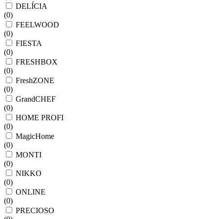
DELÍCIA
(
0
)
FEELWOOD
(
0
)
FIESTA
(
0
)
FRESHBOX
(
0
)
FreshZONE
(
0
)
GrandCHEF
(
0
)
HOME PROFI
(
0
)
MagicHome
(
0
)
MONTI
(
0
)
NIKKO
(
0
)
ONLINE
(
0
)
PRECIOSO