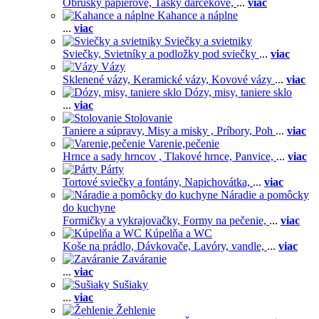
Obrúsky papierové,
Tašky darčekové,
...
viac
Kahance a náplne
...
viac
Sviečky a svietniky
Sviečky,
Svietníky a podložky pod sviečky
...
viac
Vázy
Sklenené vázy,
Keramické vázy,
Kovové vázy
...
viac
Dózy, misy, taniere sklo
...
viac
Stolovanie
Taniere a súpravy,
Misy a misky ,
Príbory,
Poh
...
viac
Varenie,pečenie
Hrnce a sady hrncov ,
Tlakové hrnce,
Panvice,
...
viac
Párty
Tortové sviečky a fontány,
Napichovátka,
...
viac
Náradie a pomôcky
do kuchyne
Formičky a vykrajovačky,
Formy na pečenie,
...
viac
Kúpelňa a WC
Koše na prádlo,
Dávkovače,
Lavóry, vandle,
...
viac
Zaváranie
...
viac
Sušiaky
...
viac
Žehlenie