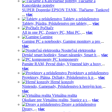
Tlačiarne a
Kancelárske potreby
SUPER Dopredaj EPSON TANK,
Tlačiarne,
Tankové
...
viac
Tablety a príslušenstvo
Tablety,
Púzdra,
Príslušenstvo pre tablety,
...
viac
Počítače
All in one PC,
Zostavy PC,
Mini PC,
...
viac
Gaming
Gaming PC a notebooky,
Gaming monitory a pro
...
viac
Nositeľná elektronika
Detské smart hodinky,
Smart náramky,
Smart h
...
viac
PC komponenty
Pamäte RAM,
Pevné disky,
Výmenné kity a boxy
...
viac
Projektory a príslušenstvo
Projektory,
Plátna,
Držiaky,
Príslušenstvo k p
...
viac
Herné konzoly
Nintendo,
Gamepady,
Príslušenstvo k herným kon
...
viac
Virtuálna realita
Okuliare pre Virtuálnu realitu,
Stanice a s
...
viac
Drony a príslušenstvo
Drony,
...
viac