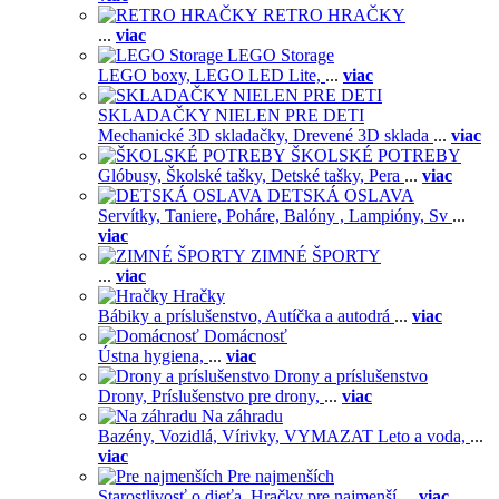
RETRO HRAČKY
...
viac
LEGO Storage
LEGO boxy,
LEGO LED Lite,
...
viac
SKLADAČKY NIELEN PRE DETI
Mechanické 3D skladačky,
Drevené 3D sklada
...
viac
ŠKOLSKÉ POTREBY
Glóbusy,
Školské tašky,
Detské tašky,
Pera
...
viac
DETSKÁ OSLAVA
Servítky,
Taniere,
Poháre,
Balóny ,
Lampióny,
Sv
...
viac
ZIMNÉ ŠPORTY
...
viac
Hračky
Bábiky a príslušenstvo,
Autíčka a autodrá
...
viac
Domácnosť
Ústna hygiena,
...
viac
Drony a príslušenstvo
Drony,
Príslušenstvo pre drony,
...
viac
Na záhradu
Bazény,
Vozidlá,
Vírivky,
VYMAZAT Leto a voda,
...
viac
Pre najmenších
Starostlivosť o dieťa,
Hračky pre najmenší
...
viac