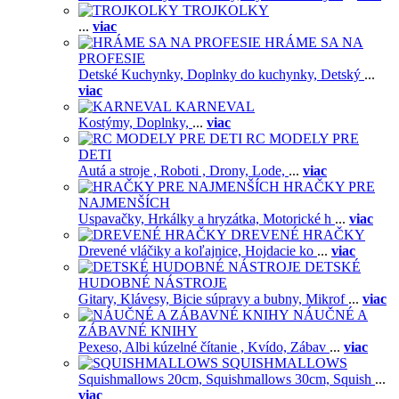
TROJKOLKY
...
viac
HRÁME SA NA
PROFESIE
Detské Kuchynky,
Doplnky do kuchynky,
Detský
...
viac
KARNEVAL
Kostýmy,
Doplnky,
...
viac
RC MODELY PRE
DETI
Autá a stroje ,
Roboti ,
Drony,
Lode,
...
viac
HRAČKY PRE
NAJMENŠÍCH
Uspavačky,
Hrkálky a hryzátka,
Motorické h
...
viac
DREVENÉ HRAČKY
Drevené vláčiky a koľajnice,
Hojdacie ko
...
viac
DETSKÉ
HUDOBNÉ NÁSTROJE
Gitary,
Klávesy,
Bicie súpravy a bubny,
Mikrof
...
viac
NÁUČNÉ A
ZÁBAVNÉ KNIHY
Pexeso,
Albi kúzelné čítanie ,
Kvído,
Zábav
...
viac
SQUISHMALLOWS
Squishmallows 20cm,
Squishmallows 30cm,
Squish
...
viac