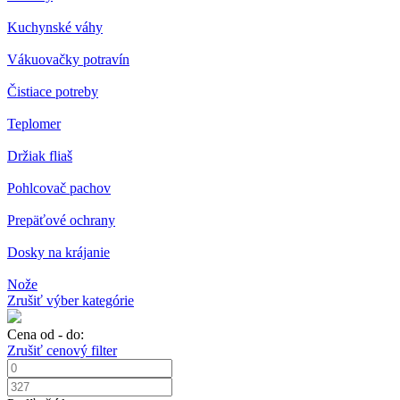
Kuchynské váhy
Vákuovačky potravín
Čistiace potreby
Teplomer
Držiak fliaš
Pohlcovač pachov
Prepäťové ochrany
Dosky na krájanie
Nože
Zrušiť výber kategórie
Cena od - do:
Zrušiť cenový filter