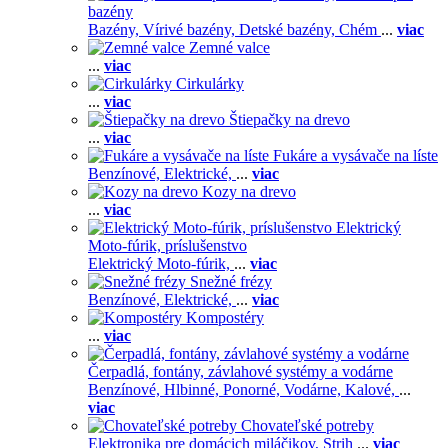
bazény
Bazény,
Vírivé bazény,
Detské bazény,
Chém
...
viac
Zemné valce
...
viac
Cirkulárky
...
viac
Štiepačky na drevo
...
viac
Fukáre a vysávače na líste
Benzínové,
Elektrické,
...
viac
Kozy na drevo
...
viac
Elektrický
Moto-fúrik, príslušenstvo
Elektrický Moto-fúrik,
...
viac
Snežné frézy
Benzínové,
Elektrické,
...
viac
Kompostéry
...
viac
Čerpadlá, fontány, závlahové systémy a vodárne
Benzínové,
Hlbinné,
Ponorné,
Vodárne,
Kalové,
...
viac
Chovateľské potreby
Elektronika pre domácich miláčikov,
Strih
...
viac