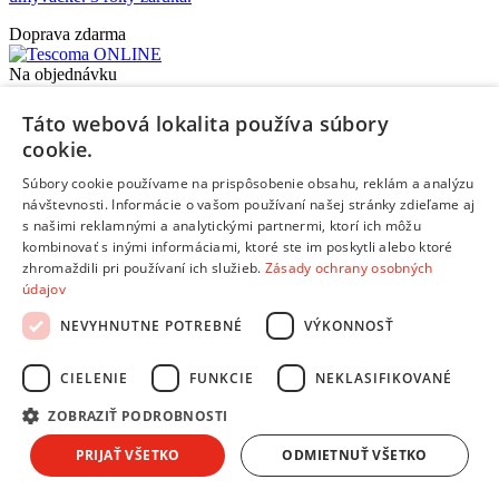
Doprava zdarma
Na objednávku
22,80 €
s DPH
Zľava Klubu:
Bežná cena:
-2,28 €
Táto webová lokalita používa súbory
Pridať do košíka
cookie.
Porovnať
Súbory cookie používame na prispôsobenie obsahu, reklám a analýzu
111767
návštevnosti. Informácie o vašom používaní našej stránky zdieľame aj
s našimi reklamnými a analytickými partnermi, ktorí ich môžu
/
kombinovať s inými informáciami, ktoré ste im poskytli alebo ktoré
zhromaždili pri používaní ich služieb.
Zásady ochrany osobných
Dosky na krájanie
údajov
Tescoma PRESTO
- Krájacia doska PRESTO 26 x 16 cm
NEVYHNUTNE POTREBNÉ
VÝKONNOSŤ
Vynikajúca na krájanie a servírovanie pokrmov, určená na
každodenné intenzívne požitie. Vyrobená z prvotriedneho odolného
CIELENIE
FUNKCIE
NEKLASIFIKOVANÉ
plastu, vrchná strana s drážkou pre zachytávanie nečistôt a tekutín.
Netupí ostrie nožov. Vhodná do umývačky. 3 roky záruka.
ZOBRAZIŤ PODROBNOSTI
Doprava zdarma
PRIJAŤ VŠETKO
ODMIETNUŤ VŠETKO
Posledné kusy