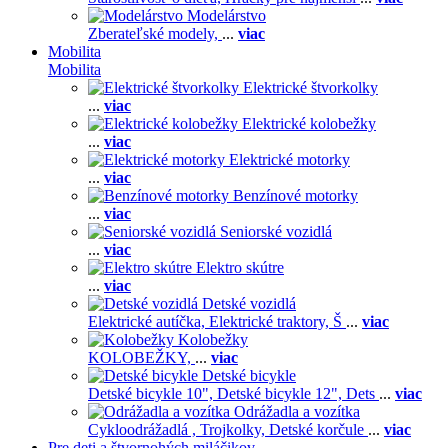
Modelárstvo
Zberateľské modely,
...
viac
Mobilita
Mobilita
Elektrické štvorkolky
...
viac
Elektrické kolobežky
...
viac
Elektrické motorky
...
viac
Benzínové motorky
...
viac
Seniorské vozidlá
...
viac
Elektro skútre
...
viac
Detské vozidlá
Elektrické autíčka,
Elektrické traktory,
Š
...
viac
Kolobežky
KOLOBEŽKY,
...
viac
Detské bicykle
Detské bicykle 10",
Detské bicykle 12",
Dets
...
viac
Odrážadla a vozítka
Cykloodrážadlá ,
Trojkolky,
Detské korčule
...
viac
Pre deti a štvornohých miláčikov