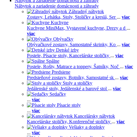
Nábytok a zariadenie domácnosti a záhrady
Nábytok a zariadenie domácnosti a záhrady
Záhradný nábytok
Zostavy,
Lehátka,
Stoly,
Stoličky a kreslá,
Ser
...
viac
Kuchyne
Kuchyne MiniMax,
Vystavené kuchyne,
Drezy a d
...
viac
Obývačky
Obývačkové zostavy,
Samostatné skrinky,
Ko
...
viac
Detské izby
Postele,
Písacie stoly,
Kancelárske stoličky
...
viac
Spálne
Postele,
Rošty,
Matrace a toppery,
Šatníky,
Noč
...
viac
Predsiene
Predsieňové zostavy,
Botníky,
Samostatné sk
...
viac
Stoly a stoličky
Jedálenské stoly,
Jedálenské a barové stol
...
viac
Sedačky
...
viac
Písacie stoly
...
viac
Kancelársky nábytok
Kancelárske stoličky,
Konferenčné stoličky
...
viac
Vešiaky a doplnky
...
viac