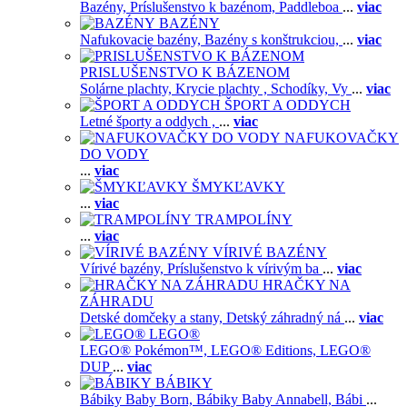
Bazény,
Príslušenstvo k bazénom,
Paddleboa
...
viac
BAZÉNY
Nafukovacie bazény,
Bazény s konštrukciou,
...
viac
PRISLUŠENSTVO K BÁZENOM
Solárne plachty,
Krycie plachty ,
Schodíky,
Vy
...
viac
ŠPORT A ODDYCH
Letné športy a oddych ,
...
viac
NAFUKOVAČKY
DO VODY
...
viac
ŠMYKĽAVKY
...
viac
TRAMPOLÍNY
...
viac
VÍRIVÉ BAZÉNY
Vírivé bazény,
Príslušenstvo k vírivým ba
...
viac
HRAČKY NA
ZÁHRADU
Detské domčeky a stany,
Detský záhradný ná
...
viac
LEGO®
LEGO® Pokémon™,
LEGO® Editions,
LEGO®
DUP
...
viac
BÁBIKY
Bábiky Baby Born,
Bábiky Baby Annabell,
Bábi
...