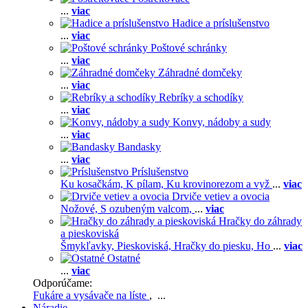
...
viac
Hadice a príslušenstvo
...
viac
Poštové schránky
...
viac
Záhradné domčeky
...
viac
Rebríky a schodíky
...
viac
Konvy, nádoby a sudy
...
viac
Bandasky
...
viac
Príslušenstvo
Ku kosačkám,
K pílam,
Ku krovinorezom a vyž
...
viac
Drviče vetiev a ovocia
Nožové,
S ozubeným valcom,
...
viac
Hračky do záhrady
a pieskoviská
Šmykľavky,
Pieskoviská,
Hračky do piesku,
Ho
...
viac
Ostatné
...
viac
Odporúčame:
Fukáre a vysávače na líste
, ...
Náradie