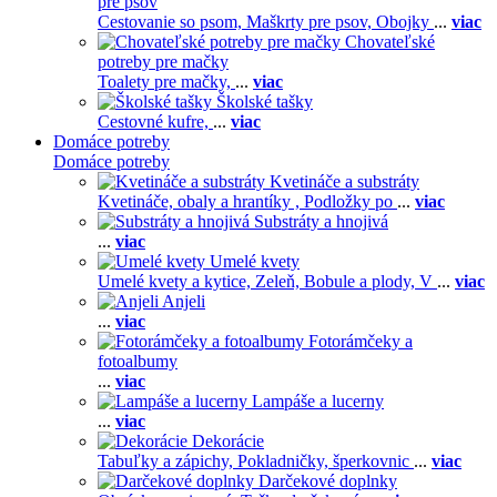
pre psov
Cestovanie so psom,
Maškrty pre psov,
Obojky
...
viac
Chovateľské
potreby pre mačky
Toalety pre mačky,
...
viac
Školské tašky
Cestovné kufre,
...
viac
Domáce potreby
Domáce potreby
Kvetináče a substráty
Kvetináče, obaly a hrantíky ,
Podložky po
...
viac
Substráty a hnojivá
...
viac
Umelé kvety
Umelé kvety a kytice,
Zeleň,
Bobule a plody,
V
...
viac
Anjeli
...
viac
Fotorámčeky a
fotoalbumy
...
viac
Lampáše a lucerny
...
viac
Dekorácie
Tabuľky a zápichy,
Pokladničky, šperkovnic
...
viac
Darčekové doplnky